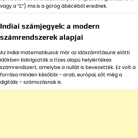
vagy a “Σ”) ma is a görög ábécéből erednek.
Indiai számjegyek: a modern
számrendszerek alapjai
Az indiai matematikusok már az időszámításunk előtti
időkben kidolgozták a tízes alapú helyiértékes
számrendszert, amelybe a nullát is bevezették. Ez volt a
forrása minden későbbi – arab, európai, sőt még a
digitális – számozásnak is.