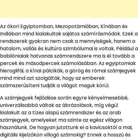
Az ókori Egyiptomban, Mezopotámiában, Kínában és
Indiában mind kialakultak sajátos számírásmódok. Ezek a
rendszerek gyakran nem csak a mennyiségek, hanem a
hatalom, vallás és kultúra szimbólumai is voltak. Például a
babilóniaiak hatvanas számrendszere ma is él tovább a
percek és másodpercek számolásában. Az egyiptomiak
hieroglifái, a kínai pálcikák, a görög és római számjegyek
mind mind azt szolgálták, hogy az emberek
számszerűsíteni tudják a világot maguk körül.
A számjegyek fejlődése során egyre kényelmesebbé,
univerzálisabbá váltak az ábrázolások, míg végül
kialakult az a tízes alapú számrendszer és az arab
számjegyek, amelyeket ma szinte az egész világon
használunk. De hogyan jutottunk el a kavicsoktól a mai,
digitális kijelzőkön villogó számokig? Ennek a hosszú és