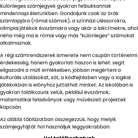
különleges számjegyek gyakran felbukkannak
mindennapi életünkben. Gondoljunk csak az órák
számlapjára (római számok), a színházi üléssorokra,
olimpiai játékok évszámaira vagy akár a lakcímekre, ahol
néha még ma is római vagy más “különleges” számokat
alkalmaznak.
A régi számrendszerek ismerete nem csupán történelmi
érdekesség, hanem gyakorlati haszon is lehet: segít
eligazodni a múlt emlékeiben, jobban megérteni a
kulturális utalásokat, sőt, a kódfejtésben vagy a logikai
játékokban is előnyhöz juttathat minket. Az iskolában is
gyakran találkozunk velük, például évszámok,
matematikai feladványok vagy művészeti projektek
kapcsán.
Az alábbi táblázatban összegezzük, hogy melyik
számjegyfajtát hol használjuk leggyakrabban: