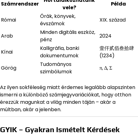
Hol találkozhatunk
Számrendszer
Példa
vele?
Órák, könyvek,
Római
XIX. század
évszámok
Minden digitális eszköz,
Arab
2024
pénz
Kalligráfia, banki
壹仟贰佰叁拾肆
Kínai
dokumentumok
(1234)
Tudományos
Görög
π, Δ, Σ
szimbólumok
Az ilyen sokféleség miatt érdemes legalább alapszinten
ismerni a különböző számjegyvariációkat, hogy otthon
érezzük magunkat a világ minden táján – akár a
múltban, akár a jelenben.
GYIK – Gyakran Ismételt Kérdések