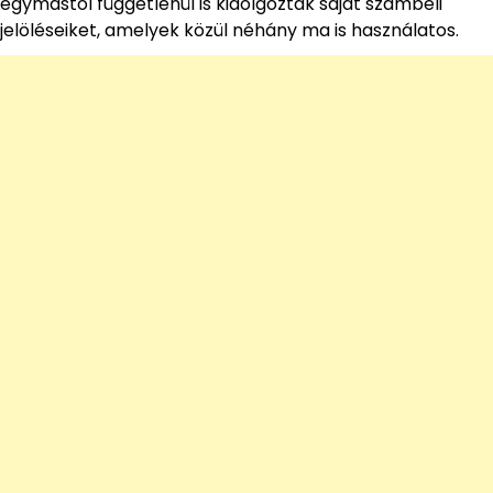
egymástól függetlenül is kidolgozták saját számbeli
jelöléseiket, amelyek közül néhány ma is használatos.