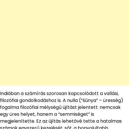
Indiában a számírás szorosan kapcsolódott a vallási,
filozófiai gondolkodáshoz is. A nulla (“śūnya” – üresség)
fogalma filozófiai mélységű újítást jelentett: nemcsak
egy üres helyet, hanem a “semmiséget” is
megjelenítette. Ez az újítás lehetővé tette a hatalmas
számok egyszerű kezelését, sőt, a bonyolultabb