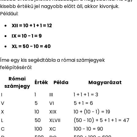
kisebb értékű jel nagyobb előtt áll, akkor kivonjuk.
Például:
XII = 10 + 1 + 1 = 12
IX = 10 − 1 = 9
XL = 50 − 10 = 40
Íme egy kis segédtábla a római számjegyek
felépítéséről:
Római
Érték
Példa
Magyarázat
számjegy
I
1
III
1 + 1 + 1 = 3
V
5
VI
5 + 1 = 6
X
10
XIX
10 + (10 − 1) = 19
L
50
XLVII
(50 − 10) + 5 + 1 + 1 = 47
C
100
XC
100 − 10 = 90