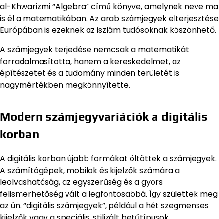
al-Khwarizmi “Algebra” című könyve, amelynek neve ma
is él a matematikában. Az arab számjegyek elterjesztése
Európában is ezeknek az iszlám tudósoknak köszönhető.
A számjegyek terjedése nemcsak a matematikát
forradalmasította, hanem a kereskedelmet, az
építészetet és a tudomány minden területét is
nagymértékben megkönnyítette.
Modern számjegyvariációk a digitális
korban
A digitális korban újabb formákat öltöttek a számjegyek.
A számítógépek, mobilok és kijelzők számára a
leolvashatóság, az egyszerűség és a gyors
felismerhetőség vált a legfontosabbá. Így születtek meg
az ún. “digitális számjegyek”, például a hét szegmenses
kijelzők vagy a speciális, stilizált betűtípusok.