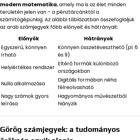
modern matematika
, amely ma is az élet minden
területén jelen van – a pénztárcánktól a
számítógépünkig. Az alábbi táblázatban összefoglaljuk
az arab számjegyek főbb előnyeit és hátrányait:
Előnyök
Hátrányok
Egyszerű, könnyen
Könnyen összetéveszthető (pl. 6
írható
és 9)
Eltérő formák különböző
Helyiértékes rendszer
országokban
Digitális formában néha
Nulla alkalmazása
félreolvasható
Nagy számok gyors
Hagyományos művészetből
leírása
hiányzik
Görög számjegyek: a tudományos