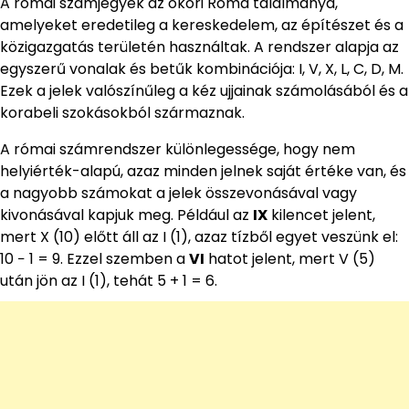
A római számjegyek az ókori Róma találmánya,
amelyeket eredetileg a kereskedelem, az építészet és a
közigazgatás területén használtak. A rendszer alapja az
egyszerű vonalak és betűk kombinációja: I, V, X, L, C, D, M.
Ezek a jelek valószínűleg a kéz ujjainak számolásából és a
korabeli szokásokból származnak.
A római számrendszer különlegessége, hogy nem
helyiérték-alapú, azaz minden jelnek saját értéke van, és
a nagyobb számokat a jelek összevonásával vagy
kivonásával kapjuk meg. Például az
IX
kilencet jelent,
mert X (10) előtt áll az I (1), azaz tízből egyet veszünk el:
10 − 1 = 9. Ezzel szemben a
VI
hatot jelent, mert V (5)
után jön az I (1), tehát 5 + 1 = 6.