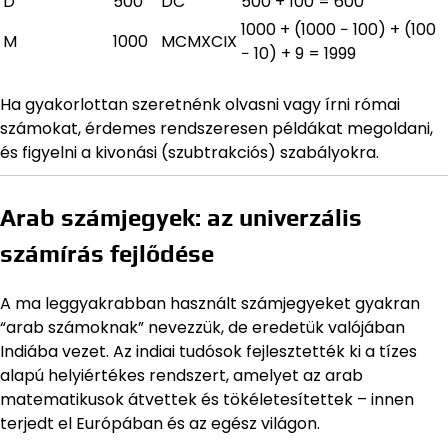
D
500
DC
500 + 100 = 600
1000 + (1000 − 100) + (100
M
1000
MCMXCIX
− 10) + 9 = 1999
Ha gyakorlottan szeretnénk olvasni vagy írni római
számokat, érdemes rendszeresen példákat megoldani,
és figyelni a kivonási (szubtrakciós) szabályokra.
Arab számjegyek: az univerzális
számírás fejlődése
A ma leggyakrabban használt számjegyeket gyakran
“arab számoknak” nevezzük, de eredetük valójában
Indiába vezet. Az indiai tudósok fejlesztették ki a tízes
alapú helyiértékes rendszert, amelyet az arab
matematikusok átvettek és tökéletesítettek – innen
terjedt el Európában és az egész világon.