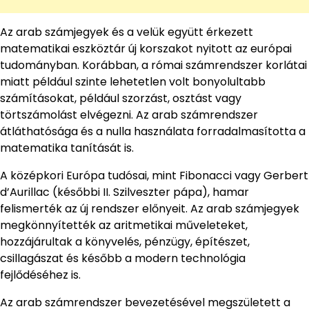
Az arab számjegyek és a velük együtt érkezett
matematikai eszköztár új korszakot nyitott az európai
tudományban. Korábban, a római számrendszer korlátai
miatt például szinte lehetetlen volt bonyolultabb
számításokat, például szorzást, osztást vagy
törtszámolást elvégezni. Az arab számrendszer
átláthatósága és a nulla használata forradalmasította a
matematika tanítását is.
A középkori Európa tudósai, mint Fibonacci vagy Gerbert
d’Aurillac (későbbi II. Szilveszter pápa), hamar
felismerték az új rendszer előnyeit. Az arab számjegyek
megkönnyítették az aritmetikai műveleteket,
hozzájárultak a könyvelés, pénzügy, építészet,
csillagászat és később a modern technológia
fejlődéséhez is.
Az arab számrendszer bevezetésével megszületett a