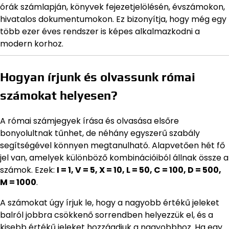
órák számlapján, könyvek fejezetjelölésén, évszámokon,
hivatalos dokumentumokon. Ez bizonyítja, hogy még egy
több ezer éves rendszer is képes alkalmazkodni a
modern korhoz.
Hogyan írjunk és olvassunk római
számokat helyesen?
A római számjegyek írása és olvasása elsőre
bonyolultnak tűnhet, de néhány egyszerű szabály
segítségével könnyen megtanulható. Alapvetően hét fő
jel van, amelyek különböző kombinációiból állnak össze a
számok. Ezek:
I = 1, V = 5, X = 10, L = 50, C = 100, D = 500,
M = 1000
.
A számokat úgy írjuk le, hogy a nagyobb értékű jeleket
balról jobbra csökkenő sorrendben helyezzük el, és a
kisebb értékű jeleket hozzáadjuk a nagyobbhoz. Ha egy