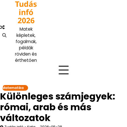
Tudás
Skip
to
infó
content
2026
Matek
képletek,
fogalmak,
példák
röviden és
érthetően
Matematika
Különleges számjegyek:
római, arab és más
változatok
Tudás infó - Kata
2026-05-28