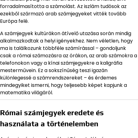
forradalmasította a számolást. Az iszlám tudósok az
ezekből származó arab számjegyeket vitték tovább
Európa felé.
A számjegyek kultúrákon átívelő utazása során mindig
alkalmazkodtak a helyi igényekhez. Nem véletlen, hogy
ma is találkozunk többféle számírással – gondoljunk
csak a római számozásra az órákon, az arab számokra a
telefonokon vagy a kínai számjegyekre a kaligráfia
mesterművein. Ez a sokszínűség teszi igazán
különlegessé a számrendszereket – és érdemes
mindegyiket ismerni, hogy teljesebb képet kapjunk a
matematika világáról.
Római számjegyek eredete és
használata a történelemben