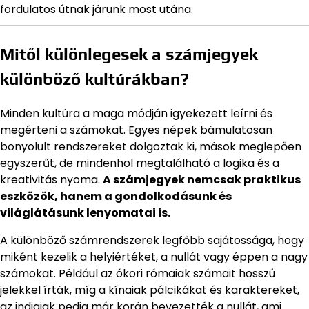
fordulatos útnak járunk most utána.
Mitől különlegesek a számjegyek
különböző kultúrákban?
Minden kultúra a maga módján igyekezett leírni és
megérteni a számokat. Egyes népek bámulatosan
bonyolult rendszereket dolgoztak ki, mások meglepően
egyszerűt, de mindenhol megtalálható a logika és a
kreativitás nyoma.
A számjegyek nemcsak praktikus
eszközök, hanem a gondolkodásunk és
világlátásunk lenyomatai is.
A különböző számrendszerek legfőbb sajátossága, hogy
miként kezelik a helyiértéket, a nullát vagy éppen a nagy
számokat. Például az ókori rómaiak számait hosszú
jelekkel írták, míg a kínaiak pálcikákat és karaktereket,
az indiaiak pedig már korán bevezették a nullát, ami