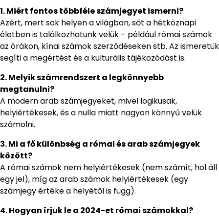
1. Miért fontos többféle számjegyet ismerni?
Azért, mert sok helyen a világban, sőt a hétköznapi
életben is találkozhatunk velük – például római számok
az órákon, kínai számok szerződéseken stb. Az ismeretük
segíti a megértést és a kulturális tájékozódást is.
2. Melyik számrendszert a legkönnyebb
megtanulni?
A modern arab számjegyeket, mivel logikusak,
helyiértékesek, és a nulla miatt nagyon könnyű velük
számolni.
3. Mi a fő különbség a római és arab számjegyek
között?
A római számok nem helyiértékesek (nem számít, hol áll
egy jel), míg az arab számok helyiértékesek (egy
számjegy értéke a helyétől is függ).
4. Hogyan írjuk le a 2024-et római számokkal?