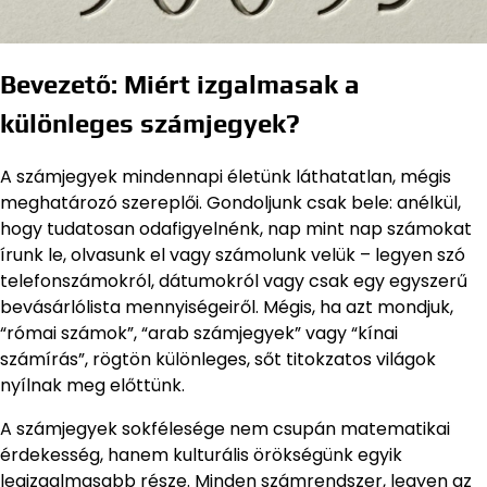
Bevezető: Miért izgalmasak a
különleges számjegyek?
A számjegyek mindennapi életünk láthatatlan, mégis
meghatározó szereplői. Gondoljunk csak bele: anélkül,
hogy tudatosan odafigyelnénk, nap mint nap számokat
írunk le, olvasunk el vagy számolunk velük – legyen szó
telefonszámokról, dátumokról vagy csak egy egyszerű
bevásárlólista mennyiségeiről. Mégis, ha azt mondjuk,
“római számok”, “arab számjegyek” vagy “kínai
számírás”, rögtön különleges, sőt titokzatos világok
nyílnak meg előttünk.
A számjegyek sokfélesége nem csupán matematikai
érdekesség, hanem kulturális örökségünk egyik
legizgalmasabb része. Minden számrendszer, legyen az