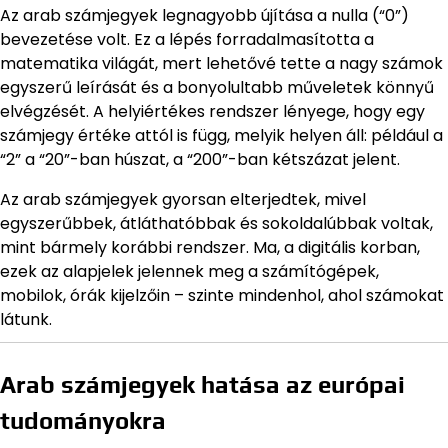
Az arab számjegyek legnagyobb újítása a nulla (“0”)
bevezetése volt. Ez a lépés forradalmasította a
matematika világát, mert lehetővé tette a nagy számok
egyszerű leírását és a bonyolultabb műveletek könnyű
elvégzését. A helyiértékes rendszer lényege, hogy egy
számjegy értéke attól is függ, melyik helyen áll: például a
“2” a “20”-ban húszat, a “200”-ban kétszázat jelent.
Az arab számjegyek gyorsan elterjedtek, mivel
egyszerűbbek, átláthatóbbak és sokoldalúbbak voltak,
mint bármely korábbi rendszer. Ma, a digitális korban,
ezek az alapjelek jelennek meg a számítógépek,
mobilok, órák kijelzőin – szinte mindenhol, ahol számokat
látunk.
Arab számjegyek hatása az európai
tudományokra