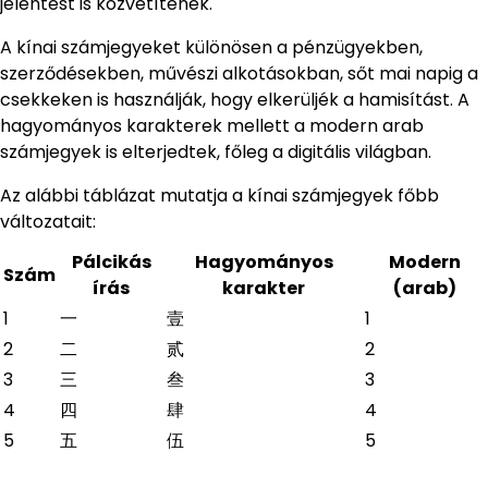
jelentést is közvetítenek.
A kínai számjegyeket különösen a pénzügyekben,
szerződésekben, művészi alkotásokban, sőt mai napig a
csekkeken is használják, hogy elkerüljék a hamisítást. A
hagyományos karakterek mellett a modern arab
számjegyek is elterjedtek, főleg a digitális világban.
Az alábbi táblázat mutatja a kínai számjegyek főbb
változatait:
Pálcikás
Hagyományos
Modern
Szám
írás
karakter
(arab)
1
一
壹
1
2
二
贰
2
3
三
叁
3
4
四
肆
4
5
五
伍
5