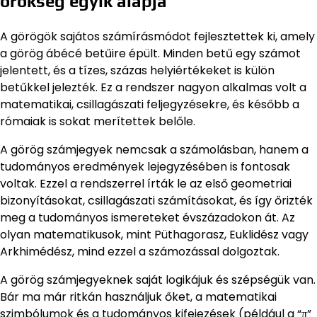
örökség egyik alapja
A görögök sajátos számírásmódot fejlesztettek ki, amely
a görög ábécé betűire épült. Minden betű egy számot
jelentett, és a tízes, százas helyiértékeket is külön
betűkkel jelezték. Ez a rendszer nagyon alkalmas volt a
matematikai, csillagászati feljegyzésekre, és később a
rómaiak is sokat merítettek belőle.
A görög számjegyek nemcsak a számolásban, hanem a
tudományos eredmények lejegyzésében is fontosak
voltak. Ezzel a rendszerrel írták le az első geometriai
bizonyításokat, csillagászati számításokat, és így őrizték
meg a tudományos ismereteket évszázadokon át. Az
olyan matematikusok, mint Püthagorasz, Euklidész vagy
Arkhimédész, mind ezzel a számozással dolgoztak.
A görög számjegyeknek saját logikájuk és szépségük van.
Bár ma már ritkán használjuk őket, a matematikai
szimbólumok és a tudományos kifejezések (például a “π”