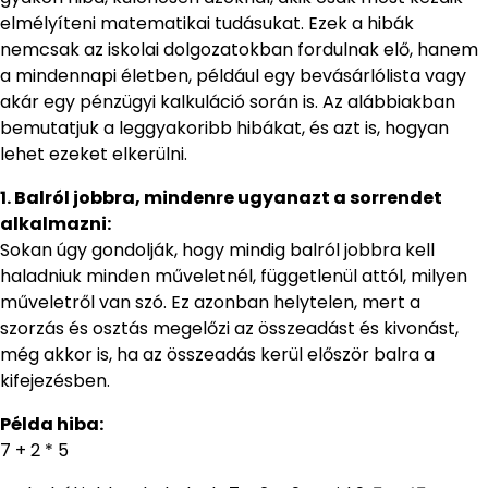
elmélyíteni matematikai tudásukat. Ezek a hibák
nemcsak az iskolai dolgozatokban fordulnak elő, hanem
a mindennapi életben, például egy bevásárlólista vagy
akár egy pénzügyi kalkuláció során is. Az alábbiakban
bemutatjuk a leggyakoribb hibákat, és azt is, hogyan
lehet ezeket elkerülni.
1. Balról jobbra, mindenre ugyanazt a sorrendet
alkalmazni:
Sokan úgy gondolják, hogy mindig balról jobbra kell
haladniuk minden műveletnél, függetlenül attól, milyen
műveletről van szó. Ez azonban helytelen, mert a
szorzás és osztás megelőzi az összeadást és kivonást,
még akkor is, ha az összeadás kerül először balra a
kifejezésben.
Példa hiba:
7 + 2 * 5