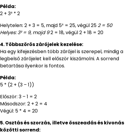
Példa:
2 + 3² * 2
Helytelen: 2 + 3 = 5, majd 5² = 25, végül 25
2 = 50
Helyes: 3² = 9, majd 9
2 = 18, végül 2 + 18 = 20
4. Többszörös zárójelek kezelése:
Ha egy kifejezésben több zárójel is szerepel, mindig a
legbelső zárójelet kell először kiszámolni. A sorrend
betartása ilyenkor is fontos.
Példa:
5 * (2 + (3 – 1))
Először: 3 – 1 = 2
Másodszor: 2 + 2 = 4
Végül: 5 * 4 = 20
5. Osztás és szorzás, illetve összeadás és kivonás
közötti sorrend: