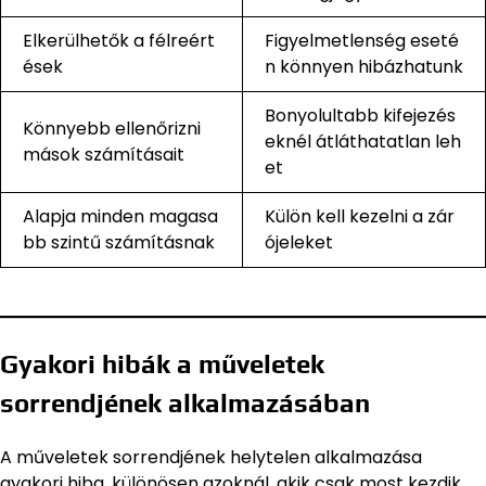
Elkerülhetők a félreért
Figyelmetlenség eseté
ések
n könnyen hibázhatunk
Bonyolultabb kifejezés
Könnyebb ellenőrizni
eknél átláthatatlan leh
mások számításait
et
Alapja minden magasa
Külön kell kezelni a zár
bb szintű számításnak
ójeleket
Gyakori hibák a műveletek
sorrendjének alkalmazásában
A műveletek sorrendjének helytelen alkalmazása
gyakori hiba, különösen azoknál, akik csak most kezdik