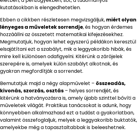
életben, a pénzügyekben, sőt, a tudományos
kutatásokban is elengedhetetlen.
Ebben a cikkben részletesen megvizsgáljuk,
miért olyan
lényeges a műveletek sorrendje
, és hogyan érdemes
hozzáállni az összetett matematikai kifejezésekhez.
Megmutatjuk, hogyan lehet egyszerű példákon keresztül
elsajátítani ezt a szabályt, mik a leggyakoribb hibák, és
mire kell különösen odafigyelni. Kitérünk a zárójelek
szerepére is, amelyek külön szabályt alkotnak, és
gyakran megfordítják a sorrendet.
Bemutatjuk majd a négy alapművelet –
összeadás,
kivonás, szorzás, osztás
– helyes sorrendjét, és
kitérünk a hatványozásra is, amely újabb szinttel bővíti a
műveletek világát. Praktikus tanácsokat is adunk, hogy
könnyebben alkalmazhasd ezt a tudást a gyakorlatban,
valamint összefoglaljuk, melyek a leggyakoribb buktatók,
amelyekbe még a tapasztaltabbak is beleeshetnek.