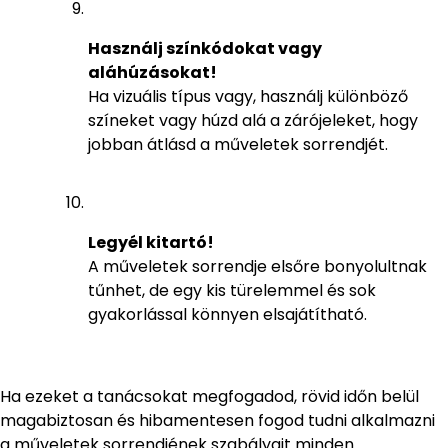
Használj színkódokat vagy
aláhúzásokat!
Ha vizuális típus vagy, használj különböző
színeket vagy húzd alá a zárójeleket, hogy
jobban átlásd a műveletek sorrendjét.
Legyél kitartó!
A műveletek sorrendje elsőre bonyolultnak
tűnhet, de egy kis türelemmel és sok
gyakorlással könnyen elsajátítható.
Ha ezeket a tanácsokat megfogadod, rövid időn belül
magabiztosan és hibamentesen fogod tudni alkalmazni
a műveletek sorrendjének szabályait minden