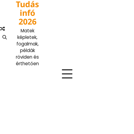
Tudás
Skip
to
infó
content
2026
Matek
képletek,
fogalmak,
példák
röviden és
érthetően