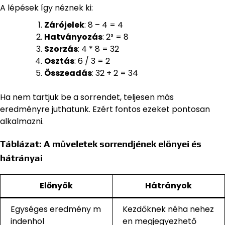
A lépések így néznek ki:
Zárójelek
: 8 – 4 = 4
Hatványozás
: 2³ = 8
Szorzás
: 4 * 8 = 32
Osztás
: 6 / 3 = 2
Összeadás
: 32 + 2 = 34
Ha nem tartjuk be a sorrendet, teljesen más
eredményre juthatunk. Ezért fontos ezeket pontosan
alkalmazni.
Táblázat: A műveletek sorrendjének előnyei és
hátrányai
Előnyök
Hátrányok
Egységes eredmény m
Kezdőknek néha nehez
indenhol
en megjegyezhető