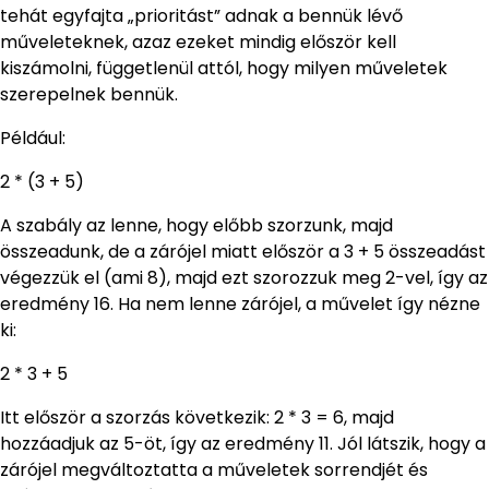
tehát egyfajta „prioritást” adnak a bennük lévő
műveleteknek, azaz ezeket mindig először kell
kiszámolni, függetlenül attól, hogy milyen műveletek
szerepelnek bennük.
Például:
2 * (3 + 5)
A szabály az lenne, hogy előbb szorzunk, majd
összeadunk, de a zárójel miatt először a 3 + 5 összeadást
végezzük el (ami 8), majd ezt szorozzuk meg 2-vel, így az
eredmény 16. Ha nem lenne zárójel, a művelet így nézne
ki:
2 * 3 + 5
Itt először a szorzás következik: 2 * 3 = 6, majd
hozzáadjuk az 5-öt, így az eredmény 11. Jól látszik, hogy a
zárójel megváltoztatta a műveletek sorrendjét és