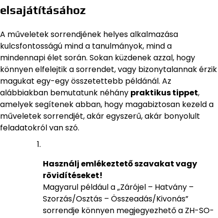
elsajátításához
A műveletek sorrendjének helyes alkalmazása
kulcsfontosságú mind a tanulmányok, mind a
mindennapi élet során. Sokan küzdenek azzal, hogy
könnyen elfelejtik a sorrendet, vagy bizonytalannak érzik
magukat egy-egy összetettebb példánál. Az
alábbiakban bemutatunk néhány
praktikus tippet
,
amelyek segítenek abban, hogy magabiztosan kezeld a
műveletek sorrendjét, akár egyszerű, akár bonyolult
feladatokról van szó.
Használj emlékeztető szavakat vagy
rövidítéseket!
Magyarul például a „Zárójel – Hatvány –
Szorzás/Osztás – Összeadás/Kivonás”
sorrendje könnyen megjegyezhető a ZH-SO-