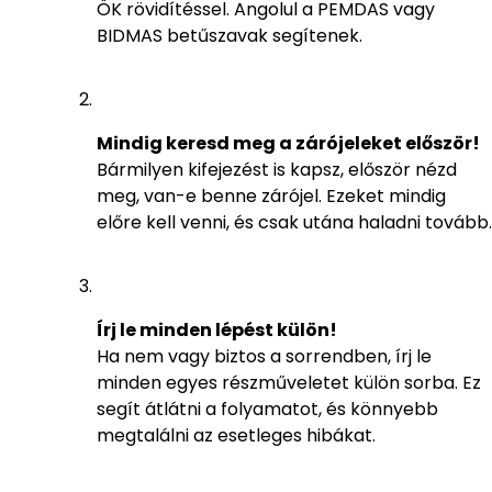
ÖK rövidítéssel. Angolul a PEMDAS vagy
BIDMAS betűszavak segítenek.
Mindig keresd meg a zárójeleket először!
Bármilyen kifejezést is kapsz, először nézd
meg, van-e benne zárójel. Ezeket mindig
előre kell venni, és csak utána haladni tovább.
Írj le minden lépést külön!
Ha nem vagy biztos a sorrendben, írj le
minden egyes részműveletet külön sorba. Ez
segít átlátni a folyamatot, és könnyebb
megtalálni az esetleges hibákat.