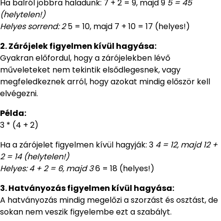
Ha balról jobbra haladunk: 7 + 2 = 9, majd 9
5 = 45
(helytelen!)
Helyes sorrend: 2
5 = 10, majd 7 + 10 = 17 (helyes!)
2. Zárójelek figyelmen kívül hagyása:
Gyakran előfordul, hogy a zárójelekben lévő
műveleteket nem tekintik elsődlegesnek, vagy
megfeledkeznek arról, hogy azokat mindig először kell
elvégezni.
Példa:
3 * (4 + 2)
Ha a zárójelet figyelmen kívül hagyják: 3
4 = 12, majd 12 +
2 = 14 (helytelen!)
Helyes: 4 + 2 = 6, majd 3
6 = 18 (helyes!)
3. Hatványozás figyelmen kívül hagyása:
A hatványozás mindig megelőzi a szorzást és osztást, de
sokan nem veszik figyelembe ezt a szabályt.