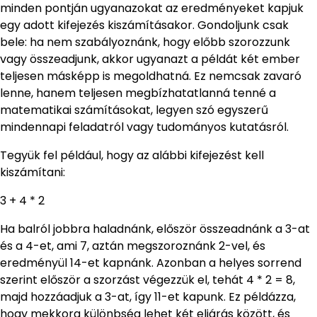
minden pontján ugyanazokat az eredményeket kapjuk
egy adott kifejezés kiszámításakor. Gondoljunk csak
bele: ha nem szabályoznánk, hogy előbb szorozzunk
vagy összeadjunk, akkor ugyanazt a példát két ember
teljesen másképp is megoldhatná. Ez nemcsak zavaró
lenne, hanem teljesen megbízhatatlanná tenné a
matematikai számításokat, legyen szó egyszerű
mindennapi feladatról vagy tudományos kutatásról.
Tegyük fel például, hogy az alábbi kifejezést kell
kiszámítani:
3 + 4 * 2
Ha balról jobbra haladnánk, először összeadnánk a 3-at
és a 4-et, ami 7, aztán megszoroznánk 2-vel, és
eredményül 14-et kapnánk. Azonban a helyes sorrend
szerint először a szorzást végezzük el, tehát 4 * 2 = 8,
majd hozzáadjuk a 3-at, így 11-et kapunk. Ez példázza,
hogy mekkora különbség lehet két eljárás között, és