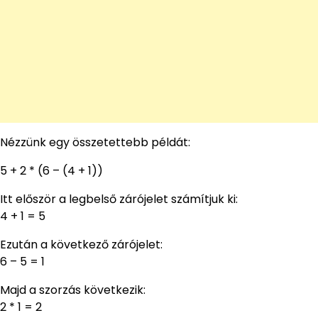
Nézzünk egy összetettebb példát:
5 + 2 * (6 – (4 + 1))
Itt először a legbelső zárójelet számítjuk ki:
4 + 1 = 5
Ezután a következő zárójelet:
6 – 5 = 1
Majd a szorzás következik:
2 * 1 = 2