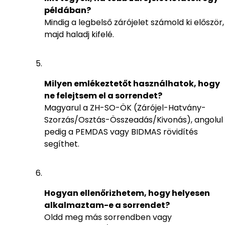
példában?
Mindig a legbelső zárójelet számold ki először,
majd haladj kifelé.
Milyen emlékeztetőt használhatok, hogy
ne felejtsem el a sorrendet?
Magyarul a ZH-SO-ÖK (Zárójel-Hatvány-
Szorzás/Osztás-Összeadás/Kivonás), angolul
pedig a PEMDAS vagy BIDMAS rövidítés
segíthet.
Hogyan ellenőrizhetem, hogy helyesen
alkalmaztam-e a sorrendet?
Oldd meg más sorrendben vagy