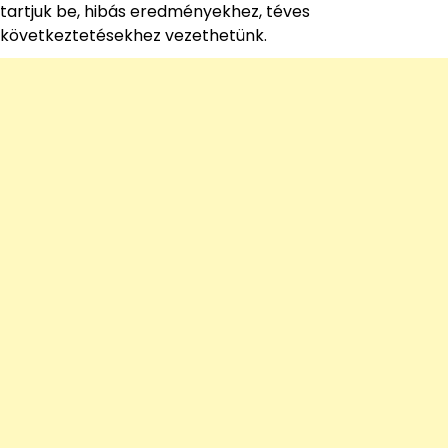
tartjuk be, hibás eredményekhez, téves
következtetésekhez vezethetünk.