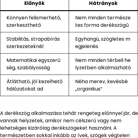
Előnyök
Hátrányok
Könnyen felismerhető,
Nem minden természe
szerkeszthető
tes forma derékszögű
Stabilitás, strapabírás
Egyhangú, szögletes m
szerkezeteknél
egjelenés
Matematikai egyszerű
Nem minden térbeli he
ség, szabályosság
lyzetben alkalmazható
Átlátható, jól kezelhető
Néha merev, kevésbé
hálózatokat ad
„organikus”
A derékszög alkalmazása tehát rengeteg előnnyel jár, de
vannak helyzetek, amikor nem célszerű vagy nem
lehetséges kizárólag derékszögeket használni. A
természetben sokkal inkább az ívek, szögek végtelen