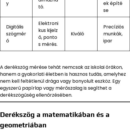
y
ek építé
tó.
se
Elektroni
Digitális
Precíziós
kus kijelz
szögmér
Kiváló
munkák,
ő, ponto
ő
ipar
s mérés.
A derékszög mérése tehát nemcsak az iskolai órákon,
hanem a gyakorlati életben is hasznos tudás, amelyhez
nem kell feltétlenül drága vagy bonyolult eszköz. Egy
egyszerű papírlap vagy mérőszalag is segíthet a
derékszögűség ellenőrzésében.
Derékszög a matematikában és a
geometriában