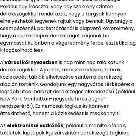
Például egy íróasztal vagy egy szekrény szintén
derékszögekkel rendelkezik, hogy a tárgyak könnyen
elhelyezhetők legyenek rajtuk vagy bennük. Ugyanígy a
csempézésnél, parkettázásnál is alapvető követelmény,
hogy a burkolólapok derékszöget zárjanak be
egymással, különben a végeredmény ferde, esztétikailag
kifogásolható lesz.
A
városi környezetben
is nap mint nap találkozunk
derékszögekkel. A járdák, kereszteződések, zebrák,
közlekedési táblák elhelyezése szintén a derékszög
alapján történik. Gondoljunk egy nagyváros térképére: a
legtöbb utca-hálózat derékszöges elrendezésű (például
New York Manhattan-negyede híres a „grid”
rendszeréről). Ez nemcsak logikus és könnyen
áttekinthető, hanem a közlekedést is megkönnyíti.
Az
elektronikai eszközök
, például a mobiltelefonok,
tabletek, laptopok kijelzői szintén derékszögű téglalap