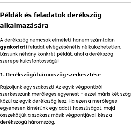
Példák és feladatok derékszög
alkalmazására
A derékszög nemcsak elméleti, hanem számtalan
gyakorlati
feladat elvégzésénél is nélkülözhetetlen.
Lássunk néhány konkrét példát, ahol a derékszög
szerepe kulcsfontosságú!
1. Derékszögű háromszög szerkesztése
Rajzoljunk egy szakaszt! Az egyik végpontból
szerkesszünk merőleges egyenest – ezzel máris két szög
közül az egyik derékszög lesz. Ha ezen a merőleges
egyenesen kimérünk egy adott hosszúságot, majd
összekötjük a szakasz másik végpontjával, kész a
derékszögű háromszög.