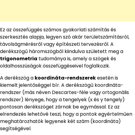
Ez az összefüggés számos gyakorlati számítás és
szerkesztés alapja, legyen szó akár területszámításról,
távolságmérésről vagy építészeti tervezésről. A
derékszögű háromszögből kiindulva született meg a
trigonometria
tudománya is, amely a szögek és
oldalhosszúságok összefüggéseivel foglalkozik.
A derékszög a
koordináta-rendszerek
esetén is
kiemelt jelentőséggel bír. A derékszögű koordináta-
rendszer (más néven Descartes-féle vagy ortogonális
rendszer) lényege, hogy a tengelyek (x és y tengely)
pontosan derékszöget zárnak be egymással. Ez az
elrendezés lehetővé teszi, hogy a pontok egyértelműen
meghatározhatók legyenek két szám (koordináta)
segítségével.