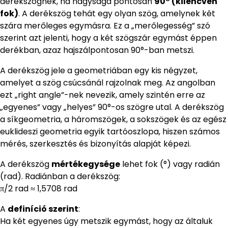
derékszögnek, ha nagysága pontosan
90° (kilencven
fok)
. A derékszög tehát egy olyan szög, amelynek két
szára merőleges egymásra. Ez a „merőlegesség” szó
szerint azt jelenti, hogy a két szögszár egymást éppen
derékban, azaz hajszálpontosan 90°-ban metszi.
A derékszög jele a geometriában egy kis négyzet,
amelyet a szög csúcsánál rajzolnak meg. Az angolban
ezt „right angle”-nek nevezik, amely szintén erre az
„egyenes” vagy „helyes” 90°-os szögre utal. A derékszög
a síkgeometria, a háromszögek, a sokszögek és az egész
euklideszi geometria egyik tartóoszlopa, hiszen számos
mérés, szerkesztés és bizonyítás alapját képezi.
A derékszög
mértékegysége
lehet fok (°) vagy radián
(rad). Radiánban a derékszög:
π/2 rad ≈ 1,5708 rad
A
definíció szerint
:
Ha két egyenes úgy metszik egymást, hogy az általuk