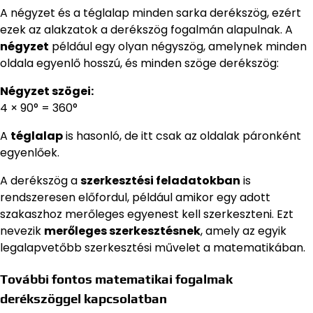
A négyzet és a téglalap minden sarka derékszög, ezért
ezek az alakzatok a derékszög fogalmán alapulnak. A
négyzet
például egy olyan négyszög, amelynek minden
oldala egyenlő hosszú, és minden szöge derékszög:
Négyzet szögei:
4 × 90° = 360°
A
téglalap
is hasonló, de itt csak az oldalak páronként
egyenlőek.
A derékszög a
szerkesztési feladatokban
is
rendszeresen előfordul, például amikor egy adott
szakaszhoz merőleges egyenest kell szerkeszteni. Ezt
nevezik
merőleges szerkesztésnek
, amely az egyik
legalapvetőbb szerkesztési művelet a matematikában.
További fontos matematikai fogalmak
derékszöggel kapcsolatban