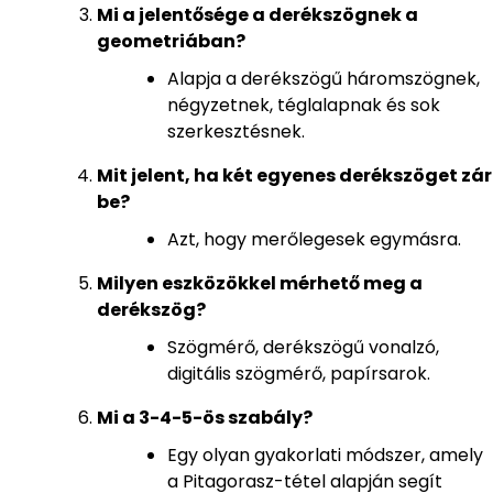
Mi a jelentősége a derékszögnek a
geometriában?
Alapja a derékszögű háromszögnek,
négyzetnek, téglalapnak és sok
szerkesztésnek.
Mit jelent, ha két egyenes derékszöget zár
be?
Azt, hogy merőlegesek egymásra.
Milyen eszközökkel mérhető meg a
derékszög?
Szögmérő, derékszögű vonalzó,
digitális szögmérő, papírsarok.
Mi a 3-4-5-ös szabály?
Egy olyan gyakorlati módszer, amely
a Pitagorasz-tétel alapján segít