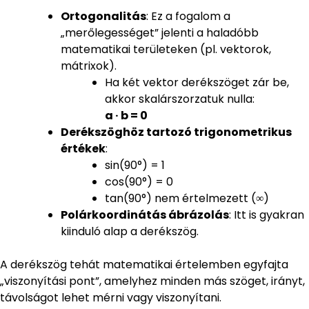
Ortogonalitás
: Ez a fogalom a
„merőlegességet” jelenti a haladóbb
matematikai területeken (pl. vektorok,
mátrixok).
Ha két vektor derékszöget zár be,
akkor skalárszorzatuk nulla:
a · b = 0
Derékszöghöz tartozó trigonometrikus
értékek
:
sin(90°) = 1
cos(90°) = 0
tan(90°) nem értelmezett (∞)
Polárkoordinátás ábrázolás
: Itt is gyakran
kiinduló alap a derékszög.
A derékszög tehát matematikai értelemben egyfajta
„viszonyítási pont”, amelyhez minden más szöget, irányt,
távolságot lehet mérni vagy viszonyítani.