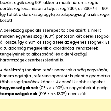
bezárt egyik szög 90°, akkor a másik három szög is
derékszög lesz, hiszen a teljesszög 360°, és 360°/4 = 90°.
Így tehát a derékszög egyfajta „alapegység” a sík szögei
között.
A derékszög speciális szerepet tölt be azért is, mert
minden egyenes szög (180°) pontosan két derékszögből
áll össze. Így a 90°-os szög a fele az egyenes szögnek. Ez
a tulajdonság megjelenik a koordináta-rendszerek
tengelyeinek találkozásánál és a derékszögű
háromszögek szerkesztésénél is.
A derékszög fogalma tehát nemcsak a szög nagyságát,
hanem egyfajta „referenciapontot” is jelent a geometria
többi szögtípusához képest. Az ennél kisebb szögeket
hegyesszögeknek
(0° < α < 90°), a nagyobbakat pedig
tompaszögeknek
(90° < α < 180°) nevezzük.