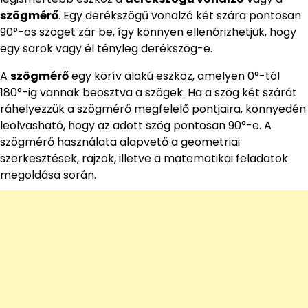
szögmérő
. Egy derékszögű vonalzó két szára pontosan
90°-os szöget zár be, így könnyen ellenőrizhetjük, hogy
egy sarok vagy él tényleg derékszög-e.
A
szögmérő
egy körív alakú eszköz, amelyen 0°-tól
180°-ig vannak beosztva a szögek. Ha a szög két szárát
ráhelyezzük a szögmérő megfelelő pontjaira, könnyedén
leolvasható, hogy az adott szög pontosan 90°-e. A
szögmérő használata alapvető a geometriai
szerkesztések, rajzok, illetve a matematikai feladatok
megoldása során.