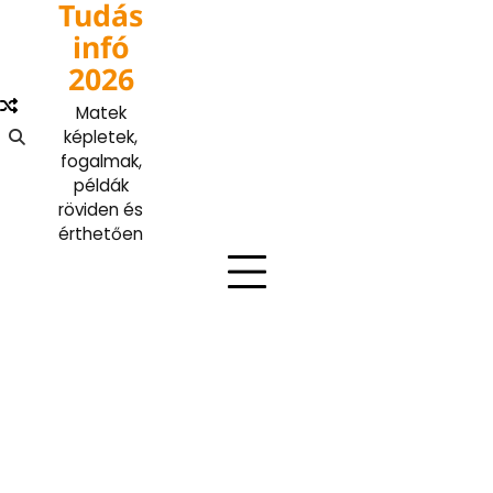
Tudás
Skip
to
infó
content
2026
Matek
képletek,
fogalmak,
példák
röviden és
érthetően