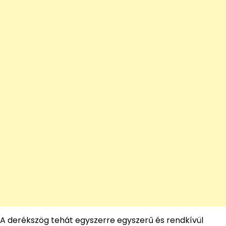
A derékszög tehát egyszerre egyszerű és rendkívül