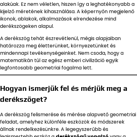
alakúak. Ez nem véletlen, hiszen így a leghatékonyabb a
kijelző méretének kihasználása. A képernyőn megjelenő
ikonok, ablakok, alkalmazások elrendezése mind
derékszögeken alapul.
A derékszög tehát észrevétlenül, mégis alapjaiban
határozza meg életterünket, környezetünket és
mindennapi tevékenységeinket. Nem csoda, hogy a
matematikán túl az egész emberi civilizáció egyik
legfontosabb geometriai fogalma lett.
Hogyan ismerjük fel és mérjük meg a
derékszöget?
A derékszög felismerése és mérése alapvető geometriai
feladat, amelyhez különféle eszközök és módszerek
állnak rendelkezésünkre. A legegyszerűbb és
legismertebb eszköz a
derékszögű vonalzó
vagy a