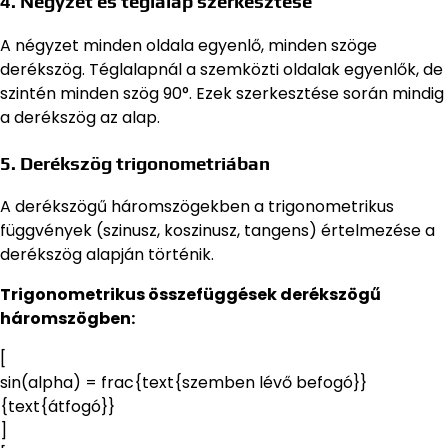
4. Négyzet és téglalap szerkesztése
A négyzet minden oldala egyenlő, minden szöge
derékszög. Téglalapnál a szemközti oldalak egyenlők, de
szintén minden szög 90°. Ezek szerkesztése során mindig
a derékszög az alap.
5. Derékszög trigonometriában
A derékszögű háromszögekben a trigonometrikus
függvények (szinusz, koszinusz, tangens) értelmezése a
derékszög alapján történik.
Trigonometrikus összefüggések derékszögű
háromszögben:
[
sin(alpha) = frac{text{szemben lévő befogó}}
{text{átfogó}}
]