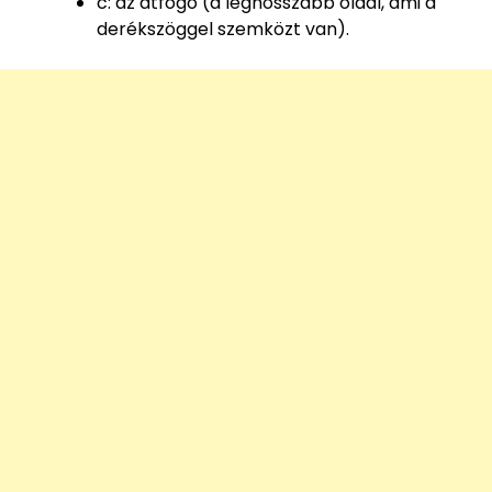
c: az átfogó (a leghosszabb oldal, ami a
derékszöggel szemközt van).