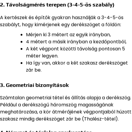
2. Távolságmérés terepen (3-4-5-ös szabály)
A kertészek és építők gyakran használják a 3-4-5-ös
szabályt, hogy kimérjenek egy derékszöget a földön:
Mérjen ki 3 métert az egyik irányban,
4 métert a másik irányban a kezdőpontból,
A két végpont közötti távolság pontosan 5
méter legyen.
Ha így van, akkor a két szakasz derékszöget
zár be.
3. Geometriai bizonyítások
Számtalan geometriai tétel és állítás alapja a derékszög.
Például a derékszögű háromszög magasságának
meghatározása, a kör átmérőjének végpontjaiból húzott
szakasz mindig derékszöget zár be (Thalész-tétel).