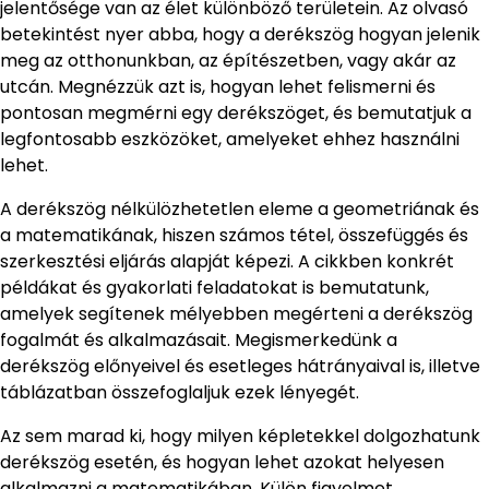
jelentősége van az élet különböző területein. Az olvasó
betekintést nyer abba, hogy a derékszög hogyan jelenik
meg az otthonunkban, az építészetben, vagy akár az
utcán. Megnézzük azt is, hogyan lehet felismerni és
pontosan megmérni egy derékszöget, és bemutatjuk a
legfontosabb eszközöket, amelyeket ehhez használni
lehet.
A derékszög nélkülözhetetlen eleme a geometriának és
a matematikának, hiszen számos tétel, összefüggés és
szerkesztési eljárás alapját képezi. A cikkben konkrét
példákat és gyakorlati feladatokat is bemutatunk,
amelyek segítenek mélyebben megérteni a derékszög
fogalmát és alkalmazásait. Megismerkedünk a
derékszög előnyeivel és esetleges hátrányaival is, illetve
táblázatban összefoglaljuk ezek lényegét.
Az sem marad ki, hogy milyen képletekkel dolgozhatunk
derékszög esetén, és hogyan lehet azokat helyesen
alkalmazni a matematikában. Külön figyelmet