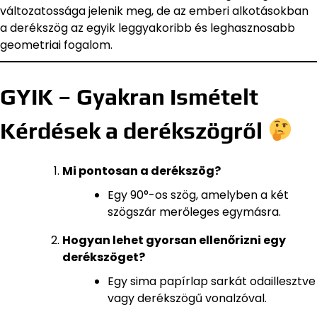
változatossága jelenik meg, de az emberi alkotásokban
a derékszög az egyik leggyakoribb és leghasznosabb
geometriai fogalom.
GYIK – Gyakran Ismételt
Kérdések a derékszögről
Mi pontosan a derékszög?
Egy 90°-os szög, amelyben a két
szögszár merőleges egymásra.
Hogyan lehet gyorsan ellenőrizni egy
derékszöget?
Egy sima papírlap sarkát odaillesztve
vagy derékszögű vonalzóval.