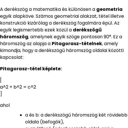
A derékszög a matematika és különösen a
geometria
egyik alapköve. Számos geometriai alakzat, tétel illetve
konstrukció kizárólag a derékszög fogalmára épül. Az
egyik legismertebb ezek közül a
derékszögű
háromszög
, amelynek egyik szöge pontosan 90°. Ez a
háromszög az alapja a
Pitagorasz-tételnek
, amely
kimondja, hogy a derékszögű háromszög oldalai közötti
kapcsolat:
Pitagorasz-tétel képlete:
[
a^2 + b^2 = c^2
]
ahol
a és b: a derékszögű háromszög két rövidebb
oldala (befogók),