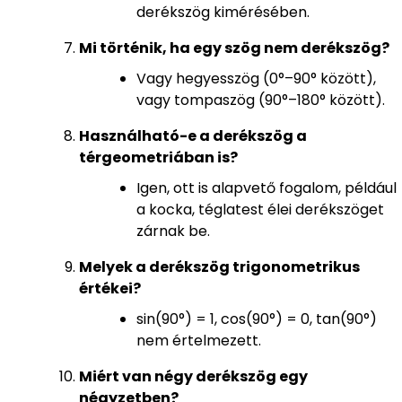
derékszög kimérésében.
Mi történik, ha egy szög nem derékszög?
Vagy hegyesszög (0°–90° között),
vagy tompaszög (90°–180° között).
Használható-e a derékszög a
térgeometriában is?
Igen, ott is alapvető fogalom, például
a kocka, téglatest élei derékszöget
zárnak be.
Melyek a derékszög trigonometrikus
értékei?
sin(90°) = 1, cos(90°) = 0, tan(90°)
nem értelmezett.
Miért van négy derékszög egy
négyzetben?