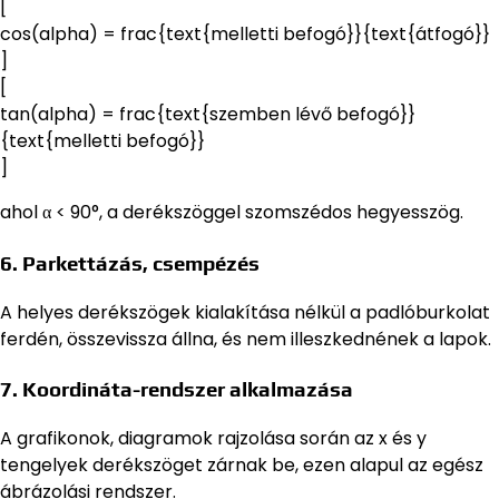
[
cos(alpha) = frac{text{melletti befogó}}{text{átfogó}}
]
[
tan(alpha) = frac{text{szemben lévő befogó}}
{text{melletti befogó}}
]
ahol α < 90°, a derékszöggel szomszédos hegyesszög.
6. Parkettázás, csempézés
A helyes derékszögek kialakítása nélkül a padlóburkolat
ferdén, összevissza állna, és nem illeszkednének a lapok.
7. Koordináta-rendszer alkalmazása
A grafikonok, diagramok rajzolása során az x és y
tengelyek derékszöget zárnak be, ezen alapul az egész
ábrázolási rendszer.