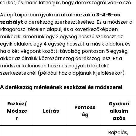
sarkot, és máris láthatjuk, hogy derékszögről van-e szó.
Az építőiparban gyakran alkalmazzák a
3-4-5-ös
szabályt
a derékszög szerkesztéséhez. Ez a módszer a
Pitagorasz-tételen alapul, és a következőképpen
működik: kimérünk egy 3 egység hosszú szakaszt az
egyik oldalon, egy 4 egység hosszút a másik oldalon, és
ha a két végpont közötti távolság pontosan 5 egység,
akkor az általuk közrezárt szög derékszög lesz. Ez a
módszer különösen hasznos nagyobb léptékű
szerkezeteknél (például ház alapjának kijelölésekor).
A derékszög mérésének eszközei és módszerei
Eszköz/
Gyakori
Pontoss
Módsze
Leírás
alkalm
ág
r
azás
Rajzolás,