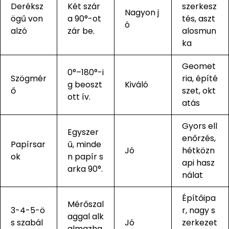
Deréksz
Két szár
szerkesz
Nagyon j
ögű von
a 90°-ot
tés, aszt
ó
alzó
zár be.
alosmun
ka
Geomet
0°–180°-i
Szögmér
ria, építé
g beoszt
Kiváló
ő
szet, okt
ott ív.
atás
Gyors ell
Egyszer
enőrzés,
Papírsar
ű, minde
Jó
hétközn
ok
n papír s
api hasz
arka 90°.
nálat
Építőipa
Mérőszal
3-4-5-ö
r, nagy s
aggal alk
s szabál
Jó
zerkezet
almazha