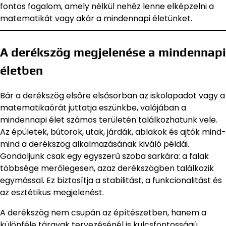
fontos fogalom, amely nélkül nehéz lenne elképzelni a
matematikát vagy akár a mindennapi életünket.
A derékszög megjelenése a mindennapi
életben
Bár a derékszög elsőre elsősorban az iskolapadot vagy a
matematikaórát juttatja eszünkbe, valójában a
mindennapi élet számos területén találkozhatunk vele.
Az épületek, bútorok, utak, járdák, ablakok és ajtók mind-
mind a derékszög alkalmazásának kiváló példái.
Gondoljunk csak egy egyszerű szoba sarkára: a falak
többsége merőlegesen, azaz derékszögben találkozik
egymással. Ez biztosítja a stabilitást, a funkcionalitást és
az esztétikus megjelenést.
A derékszög nem csupán az építészetben, hanem a
különféle tárgyak tervezésénél is kulcsfontosságú.