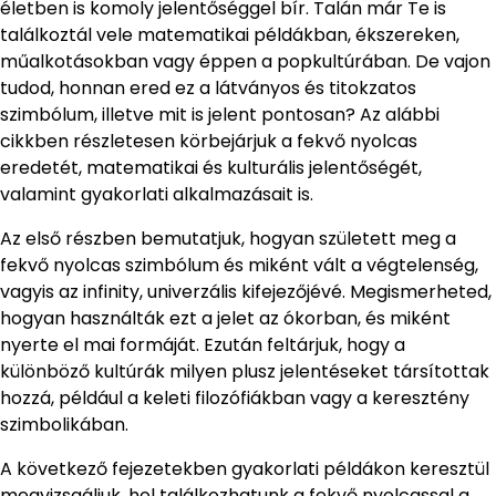
életben is komoly jelentőséggel bír. Talán már Te is
találkoztál vele matematikai példákban, ékszereken,
műalkotásokban vagy éppen a popkultúrában. De vajon
tudod, honnan ered ez a látványos és titokzatos
szimbólum, illetve mit is jelent pontosan? Az alábbi
cikkben részletesen körbejárjuk a fekvő nyolcas
eredetét, matematikai és kulturális jelentőségét,
valamint gyakorlati alkalmazásait is.
Az első részben bemutatjuk, hogyan született meg a
fekvő nyolcas szimbólum és miként vált a végtelenség,
vagyis az infinity, univerzális kifejezőjévé. Megismerheted,
hogyan használták ezt a jelet az ókorban, és miként
nyerte el mai formáját. Ezután feltárjuk, hogy a
különböző kultúrák milyen plusz jelentéseket társítottak
hozzá, például a keleti filozófiákban vagy a keresztény
szimbolikában.
A következő fejezetekben gyakorlati példákon keresztül
megvizsgáljuk, hol találkozhatunk a fekvő nyolcassal a