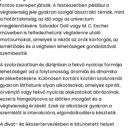
fontos szerepet játszik. A festészetben például a
végtelenség jele gyakran szolgál absztrakt témák, mint
a határtalanság, az idő vagy az univerzum
megjelenítésére. Salvador Dalí vagy M. C. Escher
műveiben is felfedezhetünk végtelenre utaló
motívumokat, amelyek a nézőt az örök körforgás, az
ismétlődés és a végtelen lehetőségek gondolatával
szembesítik.
A szobrászatban és dizájnban a fekvő nyolcas formája
lehetőséget ad a folytonosság, áramlás és dinamika
érzékeltetésére. Különösen kortárs köztéri szobroknál
gyakran láthatunk olyan alkotásokat, amelyek spirált,
örvénylő vagy fekvő nyolcas alakzatokat ábrázolnak,
ezzel is hangsúlyozva az időtlen mozgást és a
végtelenség érzését. Ezek az alkotások gyakran a
szemlélőt is interakcióra, elgondolkodásra késztetik.
A divat- és ékszertervezésben is kitüntetett helyet