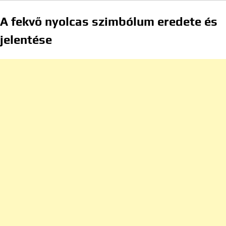
A fekvő nyolcas szimbólum eredete és
jelentése