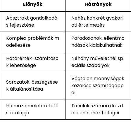
Előnyök
Hátrányok
Absztrakt gondolkodá
Nehéz konkrét gyakorl
s fejlesztése
ati értelmezés
Komplex problémák m
Paradoxonok, ellentmo
odellezése
ndások kialakulhatnak
Határérték-számításo
Néhány műveletnél sp
k lehetősége
eciális szabályok
Végtelen mennyiségek
Sorozatok, összegzése
kezelése számítógépp
k általánosítása
el
Halmazelméleti kutatá
Tanulók számára kezd
sok alapja
etben nehéz felfogni