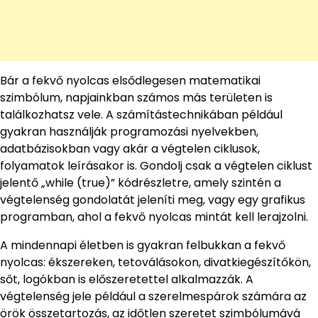
Bár a fekvő nyolcas elsődlegesen matematikai
szimbólum, napjainkban számos más területen is
találkozhatsz vele. A számítástechnikában például
gyakran használják programozási nyelvekben,
adatbázisokban vagy akár a végtelen ciklusok,
folyamatok leírásakor is. Gondolj csak a végtelen ciklust
jelentő „while (true)” kódrészletre, amely szintén a
végtelenség gondolatát jeleníti meg, vagy egy grafikus
programban, ahol a fekvő nyolcas mintát kell lerajzolni.
A mindennapi életben is gyakran felbukkan a fekvő
nyolcas: ékszereken, tetoválásokon, divatkiegészítőkön,
sőt, logókban is előszeretettel alkalmazzák. A
végtelenség jele például a szerelmespárok számára az
örök összetartozás, az időtlen szeretet szimbólumává