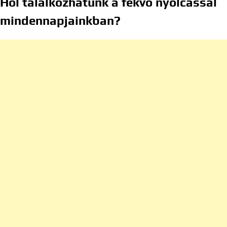
Hol találkozhatunk a fekvő nyolcassal
mindennapjainkban?