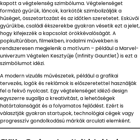
kapott a végtelenség szimbóluma. Végtelenséget
formázó gyűrűk, láncok, karkötők szimbolizálják a
hűséget, összetartozást és az időtlen szeretetet. Esküvői
gyűrűkbe, családi ékszerekbe gyakran vésetik ezt a jelet,
hogy kifejezzék a kapcsolat örökkévalóságát. A
popkultúrában, filmekben, irodalmi művekben is
rendszeresen megjelenik a motívum – például a Marvel-
univerzum Végtelen Kesztyűje (Infinity Gauntlet) is ezt a
szimbólumot idézi.
A modern vizuális művészetek, például a grafikai
tervezés, logók és reklámok is előszeretettel használják
fel a fekvő nyolcast. Egy végtelenséget idéző design
egyszerre sugallja a kreativitást, a lehetőségek
határtalanságát és a folyamatos fejlődést. Ezért is
választják gyakran startupok, technológiai cégek vagy
progresszív gondolkodású márkák arculati elemként.