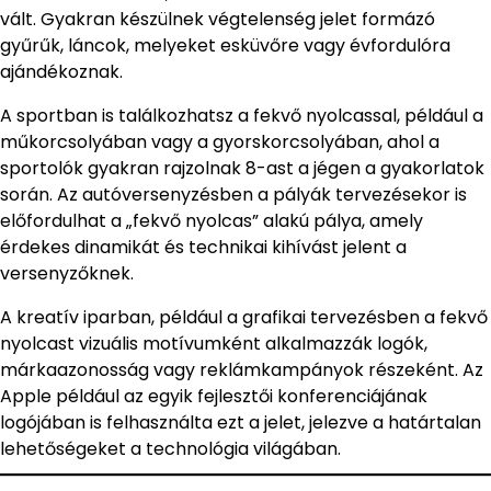
vált. Gyakran készülnek végtelenség jelet formázó
gyűrűk, láncok, melyeket esküvőre vagy évfordulóra
ajándékoznak.
A sportban is találkozhatsz a fekvő nyolcassal, például a
műkorcsolyában vagy a gyorskorcsolyában, ahol a
sportolók gyakran rajzolnak 8-ast a jégen a gyakorlatok
során. Az autóversenyzésben a pályák tervezésekor is
előfordulhat a „fekvő nyolcas” alakú pálya, amely
érdekes dinamikát és technikai kihívást jelent a
versenyzőknek.
A kreatív iparban, például a grafikai tervezésben a fekvő
nyolcast vizuális motívumként alkalmazzák logók,
márkaazonosság vagy reklámkampányok részeként. Az
Apple például az egyik fejlesztői konferenciájának
logójában is felhasználta ezt a jelet, jelezve a határtalan
lehetőségeket a technológia világában.