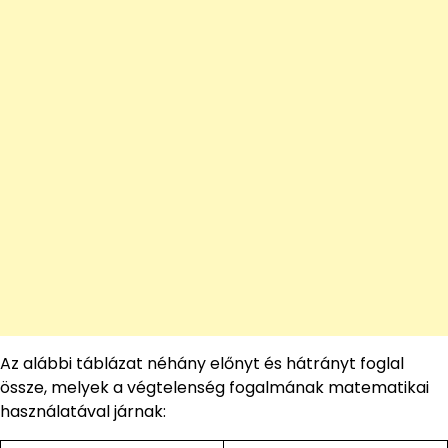
Az alábbi táblázat néhány előnyt és hátrányt foglal
össze, melyek a végtelenség fogalmának matematikai
használatával járnak: