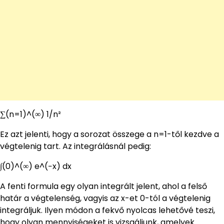
∑(n=1)^(∞) 1/n²
Ez azt jelenti, hogy a sorozat összege a n=1-től kezdve a
végtelenig tart. Az integrálásnál pedig:
∫(0)^(∞) e^(−x) dx
A fenti formula egy olyan integrált jelent, ahol a felső
határ a végtelenség, vagyis az x-et 0-tól a végtelenig
integráljuk. Ilyen módon a fekvő nyolcas lehetővé teszi,
hogy olyan mennyiségeket is vizsgáljunk, amelyek