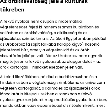
Az örökkévalóság jele a kultúrák
tükrében
A fekvő nyolcas nem csupán a matematikai
végtelenséget fejezi ki, hanem számos kultúrában és
vallásban az örökkévalóság, a ciklikusság és az
újjászületés szimbóluma is. Az ókori Egyiptomban például
az Uroborosz (a saját farkába harapó kígyó) hasonló
jelentéssel bírt, amely a végtelen idő és az örök
visszatérés jelképe volt. Bár az Uroborosz nem egyezik
meg teljesen a fekvő nyolcassal, az alapgondolat – az
örök körforgás – mindkét esetben jelen van.
A keleti filozófiákban, például a buddhizmusban és a
hinduizmusban a végtelenség szimbóluma az univerzum
végtelen körforgását, a karma és az újjászületés örök
láncolatát is kifejezi. Ezekben a tanokban a fekvő
nyolcas gyakran jelenik meg meditációs gyakorlatokban,
mandalákban vagy éppenséggel díszítőelemként, mert