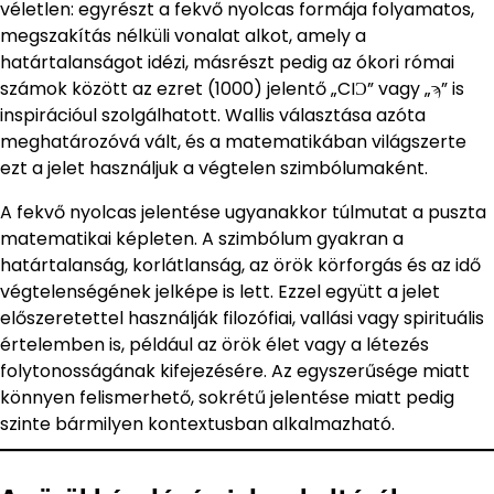
véletlen: egyrészt a fekvő nyolcas formája folyamatos,
megszakítás nélküli vonalat alkot, amely a
határtalanságot idézi, másrészt pedig az ókori római
számok között az ezret (1000) jelentő „CIƆ” vagy „ϡ” is
inspirációul szolgálhatott. Wallis választása azóta
meghatározóvá vált, és a matematikában világszerte
ezt a jelet használjuk a végtelen szimbólumaként.
A fekvő nyolcas jelentése ugyanakkor túlmutat a puszta
matematikai képleten. A szimbólum gyakran a
határtalanság, korlátlanság, az örök körforgás és az idő
végtelenségének jelképe is lett. Ezzel együtt a jelet
előszeretettel használják filozófiai, vallási vagy spirituális
értelemben is, például az örök élet vagy a létezés
folytonosságának kifejezésére. Az egyszerűsége miatt
könnyen felismerhető, sokrétű jelentése miatt pedig
szinte bármilyen kontextusban alkalmazható.