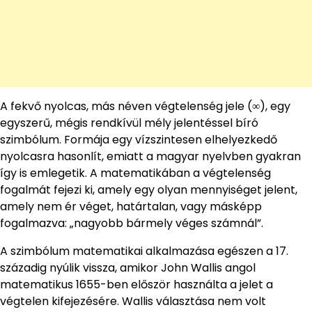
A fekvő nyolcas, más néven végtelenség jele (∞), egy
egyszerű, mégis rendkívül mély jelentéssel bíró
szimbólum. Formája egy vízszintesen elhelyezkedő
nyolcasra hasonlít, emiatt a magyar nyelvben gyakran
így is emlegetik. A matematikában a végtelenség
fogalmát fejezi ki, amely egy olyan mennyiséget jelent,
amely nem ér véget, határtalan, vagy másképp
fogalmazva: „nagyobb bármely véges számnál”.
A szimbólum matematikai alkalmazása egészen a 17.
századig nyúlik vissza, amikor John Wallis angol
matematikus 1655-ben először használta a jelet a
végtelen kifejezésére. Wallis választása nem volt