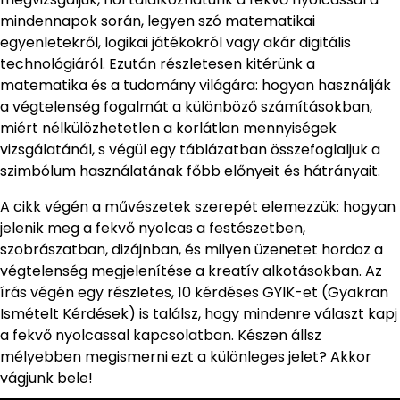
mindennapok során, legyen szó matematikai
egyenletekről, logikai játékokról vagy akár digitális
technológiáról. Ezután részletesen kitérünk a
matematika és a tudomány világára: hogyan használják
a végtelenség fogalmát a különböző számításokban,
miért nélkülözhetetlen a korlátlan mennyiségek
vizsgálatánál, s végül egy táblázatban összefoglaljuk a
szimbólum használatának főbb előnyeit és hátrányait.
A cikk végén a művészetek szerepét elemezzük: hogyan
jelenik meg a fekvő nyolcas a festészetben,
szobrászatban, dizájnban, és milyen üzenetet hordoz a
végtelenség megjelenítése a kreatív alkotásokban. Az
írás végén egy részletes, 10 kérdéses GYIK-et (Gyakran
Ismételt Kérdések) is találsz, hogy mindenre választ kapj
a fekvő nyolcassal kapcsolatban. Készen állsz
mélyebben megismerni ezt a különleges jelet? Akkor
vágjunk bele!