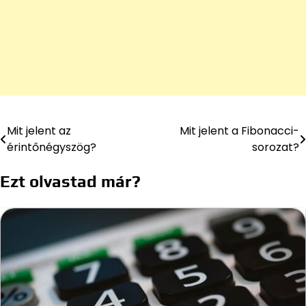
Mit jelent az
Mit jelent a Fibonacci-
Bejegyzés
érintőnégyszög?
sorozat?
navigáció
Ezt olvastad már?