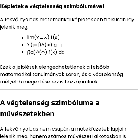
Képletek a végtelenség szimbólumával
A fekvő nyolcas matematikai képletekben tipikusan így
jelenik meg:
lim(x→∞) f(x)
∑(i=1)^(∞) a_i
∫(a)^(∞) f(x) dx
Ezek a jelölések elengedhetetlenek a felsőbb
matematikai tanulmányok során, és a végtelenség
mélyebb megértéséhez is hozzájárulnak.
A végtelenség szimbóluma a
művészetekben
A fekvő nyolcas nem csupán a matekfüzetek lapjain
jelenik meg, hanem számos művészeti alkotásban is