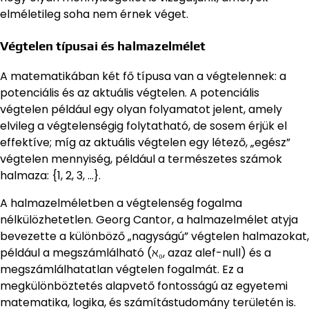
elméletileg soha nem érnek véget.
Végtelen típusai és halmazelmélet
A matematikában két fő típusa van a végtelennek: a
potenciális és az aktuális végtelen. A potenciális
végtelen például egy olyan folyamatot jelent, amely
elvileg a végtelenségig folytatható, de sosem érjük el
effektíve; míg az aktuális végtelen egy létező, „egész”
végtelen mennyiség, például a természetes számok
halmaza: {1, 2, 3, …}.
A halmazelméletben a végtelenség fogalma
nélkülözhetetlen. Georg Cantor, a halmazelmélet atyja
bevezette a különböző „nagyságú” végtelen halmazokat,
például a megszámlálható (ℵ₀, azaz alef-null) és a
megszámlálhatatlan végtelen fogalmát. Ez a
megkülönböztetés alapvető fontosságú az egyetemi
matematika, logika, és számítástudomány területén is.