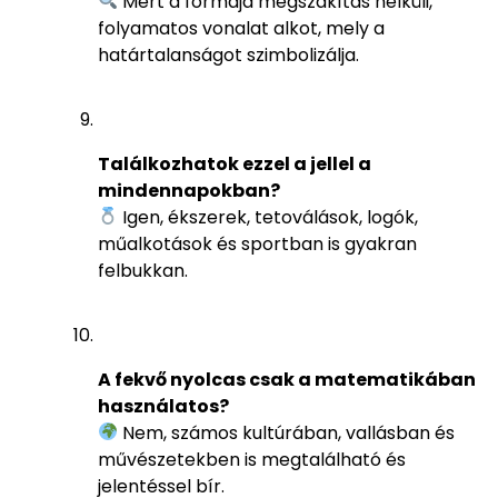
Mert a formája megszakítás nélküli,
folyamatos vonalat alkot, mely a
határtalanságot szimbolizálja.
Találkozhatok ezzel a jellel a
mindennapokban?
Igen, ékszerek, tetoválások, logók,
műalkotások és sportban is gyakran
felbukkan.
A fekvő nyolcas csak a matematikában
használatos?
Nem, számos kultúrában, vallásban és
művészetekben is megtalálható és
jelentéssel bír.