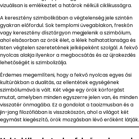
vizuálisan is emlékeztet a határok nélküli ciklikusságra.
A keresztény szimbolikában a végtelenség jele szintén
gyakran előfordul. Sok templomi üvegablakon, freskón
vagy keresztény dísztárgyon megjelenik a szimbólum,
ahol elsősorban az örök élet, a lélek halhatatlansága és
Isten végtelen szeretetének jelképeként szolgál. A fekvő
nyolcas alakja ilyenkor a megbocsátás és az újrakezdés
lehetőségét is szimbolizálja.
Érdemes megemlíteni, hogy a fekvő nyolcas egyes ősi
kultúrákban a dualitás, az ellentétek egységének
szimbólumává is vált. Két vége egy örök körforgást
mutat, amelyben minden egyszerre jelen van, és minden
visszatér önmagába. Ez a gondolat a taoizmusban és a
jin-jang filozófiában is visszaköszön, ahol a világot két
egymást kiegészítő, örök mozgásban lévő erőként látják.