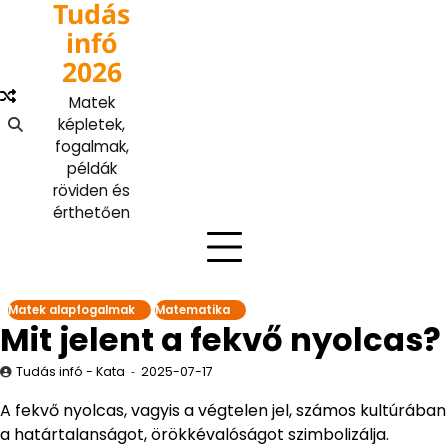
Tudás
Skip
to
infó
content
2026
Matek
képletek,
fogalmak,
példák
röviden és
érthetően
Matek alapfogalmak
Matematika
Mit jelent a fekvő nyolcas?
Tudás infó - Kata
2025-07-17
A fekvő nyolcas, vagyis a végtelen jel, számos kultúrában
a határtalanságot, örökkévalóságot szimbolizálja.