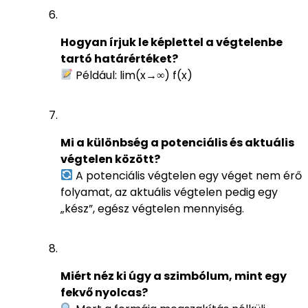
Hogyan írjuk le képlettel a végtelenbe
tartó határértéket?
Például: lim(x→∞) f(x)
Mi a különbség a potenciális és aktuális
végtelen között?
A potenciális végtelen egy véget nem érő
folyamat, az aktuális végtelen pedig egy
„kész”, egész végtelen mennyiség.
Miért néz ki úgy a szimbólum, mint egy
fekvő nyolcas?