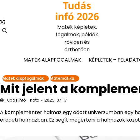
Tudás
Skip
to
infó 2026
content
Matek képletek,
fogalmak, példák
röviden és
érthetően
MATEK ALAPFOGALMAK
KÉPLETEK – FELADA
Matek alapfogalmak
Matematika
Mit jelent a kompleme
Tudás infó - Kata
2025-07-17
A komplementer halmaz egy adott univerzumban egy ha
eredeti halmazban. Ez segít megérteni a halmazok közöt