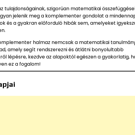
 tulajdonságainak, szigorúan matematikai összefüggések
hogyan jelenik meg a komplementer gondolat a mindennap
ok és a gyakran előforduló hibák sem, amelyeket igyeks
en.
 a komplementer halmaz nemcsak a matematikai tanulmán
d, amely segít rendszerezni és átlátni bonyolultabb
ről lépésre, kezdve az alapoktól egészen a gyakorlatig, 
en ez a fogalom!
apjai