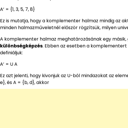
A’ = {1, 3, 5, 7, 8}
Ez is mutatja, hogy a komplementer halmaz mindig az aktu
minden halmazműveletnél először rögzítsük, milyen uni
A komplementer halmaz meghatározásának egy másik, g
különbségképzés
. Ebben az esetben a komplementert 
definiáljuk:
A’ = U A
Ez azt jelenti, hogy kivonjuk az U-ból mindazokat az eleme
e}, és A = {b, d}, akkor