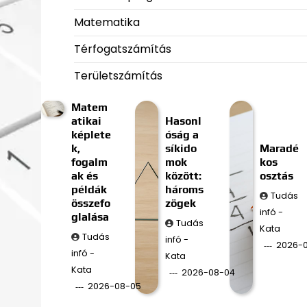
Matematika
Térfogatszámítás
Területszámítás
Matem
atikai
Hasonl
képlete
óság a
k,
síkido
Maradé
fogalm
mok
kos
ak és
között:
osztás
példák
hároms
Tudás
összefo
zögek
infó -
glalása
Tudás
Kata
Tudás
infó -
2026-
infó -
Kata
Kata
2026-08-04
2026-08-05