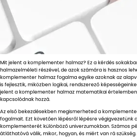
Mit jelent a komplementer halmaz? Ez a kérdés sokakba
halmazelméleti részével, de azok számára is hasznos leh
komplementer halmaz fogalma egyike azoknak az alapv
is fejlesztik, miközben logikai, rendszerező képességeinke
jelent a komplementer halmaz matematikai értelemben, 
kapcsolódnak hozzá.
Az első bekezdésekben megismerheted a komplementer ha
fogalmait. Ezt követően lépésről lépésre végigvezetünk
komplementerét különböző univerzumokban. Számos példá
átláthatóvá válik, mikor, hogyan, és miért van rá szükség.