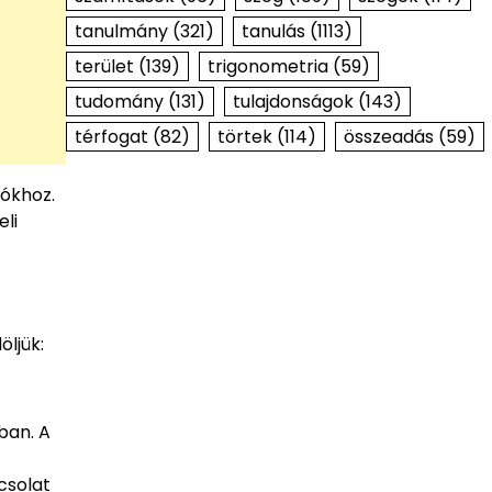
tanulmány
(321)
tanulás
(1113)
terület
(139)
trigonometria
(59)
tudomány
(131)
tulajdonságok
(143)
térfogat
(82)
törtek
(114)
összeadás
(59)
iókhoz.
li
öljük:
ban. A
csolat