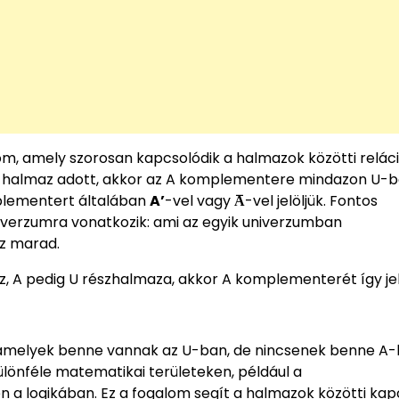
m, amely szorosan kapcsolódik a halmazok közötti relác
 A halmaz adott, akkor az A komplementere mindazon U-be
plementert általában
A’
-vel vagy
A̅
-vel jelöljük. Fontos
iverzumra vonatkozik: ami az egyik univerzumban
z marad.
az, A pedig U részhalmaza, akkor A komplementerét így jel
amelyek benne vannak az U-ban, de nincsenek benne A-
önféle matematikai területeken, például a
a logikában. Ez a fogalom segít a halmazok közötti kap