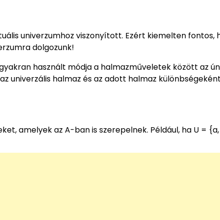
ális univerzumhoz viszonyított. Ezért kiemelten fontos, 
verzumra dolgozunk!
yakran használt módja a halmazműveletek között az ún
az univerzális halmaz és az adott halmaz különbségekén
ket, amelyek az A-ban is szerepelnek. Például, ha U = {a, b