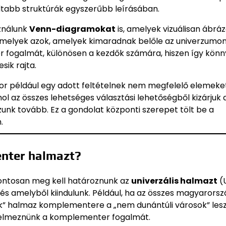
tabb struktúrák egyszerűbb leírásában.
ználunk
Venn-diagramokat
is, amelyek vizuálisan ábráz
 melyek azok, amelyek kimaradnak belőle az univerzumon 
 fogalmát, különösen a kezdők számára, hiszen így kön
sik rajta.
 például egy adott feltételnek nem megfelelő elemeket
ol az összes lehetséges választási lehetőségből kizárjuk 
zunk tovább. Ez a gondolat központi szerepet tölt be a
.
nter halmazt?
ntosan meg kell határoznunk az
univerzális halmazt
(U
s amelyből kiindulunk. Például, ha az összes magyarorsz
ok” halmaz komplementere a „nem dunántúli városok” lesz
rtelmeznünk a komplementer fogalmát.