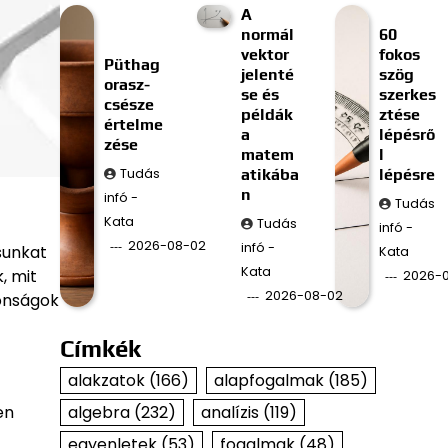
A
normál
60
vektor
fokos
Püthag
jelenté
szög
orasz-
se és
szerkes
csésze
példák
ztése
értelme
a
lépésrő
zése
matem
l
Tudás
atikába
lépésre
n
infó -
Tudás
Kata
Tudás
infó -
2026-08-02
infó -
sunkat
Kata
Kata
, mit
2026-0
2026-08-02
donságok
Címkék
alakzatok
(166)
alapfogalmak
(185)
algebra
(232)
analízis
(119)
en
egyenletek
(53)
fogalmak
(48)