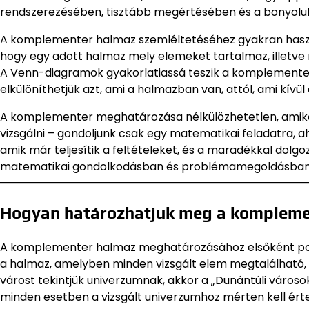
rendszerezésében, tisztább megértésében és a bonyolul
A komplementer halmaz szemléltetéséhez gyakran has
hogy egy adott halmaz mely elemeket tartalmaz, illetve
A Venn-diagramok gyakorlatiassá teszik a komplementer
elkülöníthetjük azt, ami a halmazban van, attól, ami kívül e
A komplementer meghatározása nélkülözhetetlen, amikor
vizsgálni – gondoljunk csak egy matematikai feladatra, ah
amik már teljesítik a feltételeket, és a maradékkal dolgo
matematikai gondolkodásban és problémamegoldásban
Hogyan határozhatjuk meg a kompleme
A komplementer halmaz meghatározásához elsőként po
a halmaz, amelyben minden vizsgált elem megtalálható, é
várost tekintjük univerzumnak, akkor a „Dunántúli város
minden esetben a vizsgált univerzumhoz mérten kell é