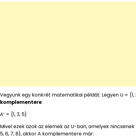
Vegyünk egy konkrét matematikai példát: Legyen U = {1, 2, 
komplementere
:
A’ = {1, 3, 5}
Mivel ezek azok az elemek az U-ban, amelyek nincsenek ben
5, 6, 7, 8}, akkor A komplementere már: