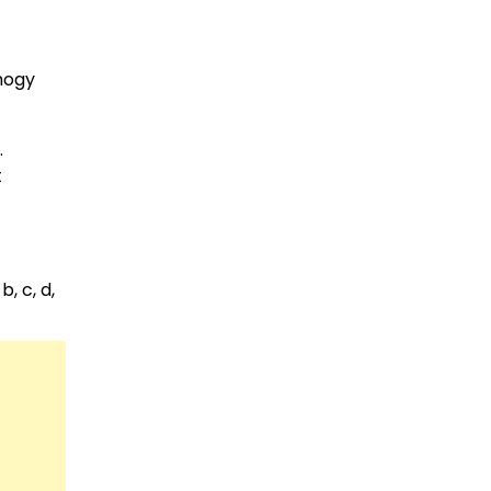
hogy
.
t
, c, d,