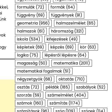
formulák
(72)
formák
(64)
kel,
i
függvény
(69)
függvények
(91)
zünk
geometria
(956)
halmazelmélet
(85)
halmazok
(61)
háromszög
(321)
yok
iskola
(534)
kifejezések
(49)
képletek
(69)
képzés
(69)
kör
(63)
hogy
logika
(75)
lépésről lépésre
(64)
magasság
(50)
matematika
(2011)
matematikai fogalmak
(51)
négyzetgyök
(68)
oktatás
(710)
osztás
(72)
példák
(185)
szabályok
(52)
szorzás
(59)
számelmélet
(404)
számok
(160)
számítás
(1174)
számítások
(96)
szög
(109)
szögek
(114)