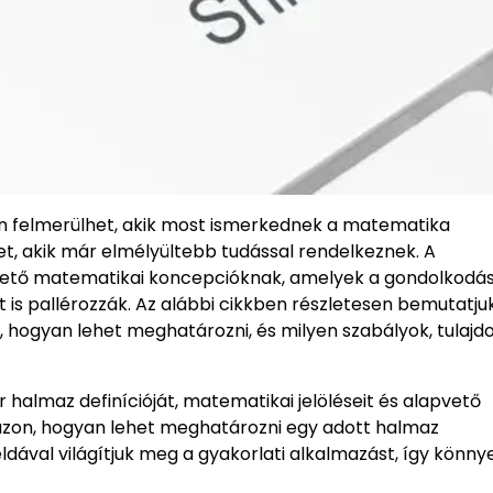
n felmerülhet, akik most ismerkednek a matematika
et, akik már elmélyültebb tudással rendelkeznek. A
ető matematikai koncepcióknak, amelyek a gondolkodá
t is pallérozzák. Az alábbi cikkben részletesen bemutatjuk
hogyan lehet meghatározni, és milyen szabályok, tulaj
lmaz definícióját, matematikai jelöléseit és alapvető
 azon, hogyan lehet meghatározni egy adott halmaz
val világítjuk meg a gyakorlati alkalmazást, így könny