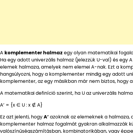
A
komplementer halmaz
egy olyan matematikai fogalo
Ha egy adott univerzális halmaz (jelezzük U-val) és egy
elemek halmaza, amelyek nem elemei A-nak. Ezt a kom
hangsúlyozni, hogy a komplementer mindig egy adott un
komplementer, az egy másikban már nem biztos, hogy a
A matematikai definíció szerint, ha U az univerzális halm
A’ = {x ∈ U : x ∉ A}
Ez azt jelenti, hogy
A’
azoknak az elemeknek a halmaza, 
komplementer halmaz fogalmát gyakran alkalmazzák kül
valószínűségszámításban, kombinatorikában, vagy éppen 