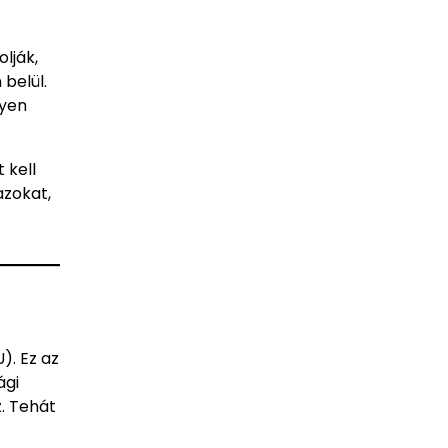
olják,
belül.
nyen
 kell
azokat,
). Ez az
ági
. Tehát