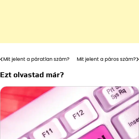
Mit jelent a páratlan szám?
Mit jelent a páros szám?
Bejegyzés
navigáció
Ezt olvastad már?