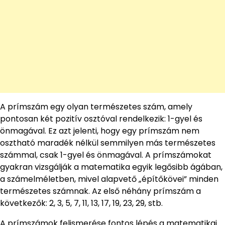
A prímszám egy olyan természetes szám, amely
pontosan két pozitív osztóval rendelkezik: 1-gyel és
önmagával. Ez azt jelenti, hogy egy prímszám nem
osztható maradék nélkül semmilyen más természetes
számmal, csak 1-gyel és önmagával. A prímszámokat
gyakran vizsgálják a matematika egyik legősibb ágában,
a számelméletben, mivel alapvető „építőkövei” minden
természetes számnak. Az első néhány prímszám a
következők: 2, 3, 5, 7, 11, 13, 17, 19, 23, 29, stb.
A prímszámok felismerése fontos lépés a matematikai