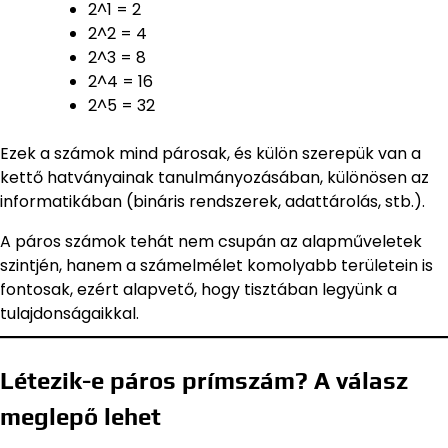
2^1 = 2
2^2 = 4
2^3 = 8
2^4 = 16
2^5 = 32
Ezek a számok mind párosak, és külön szerepük van a
kettő hatványainak tanulmányozásában, különösen az
informatikában (bináris rendszerek, adattárolás, stb.).
A páros számok tehát nem csupán az alapműveletek
szintjén, hanem a számelmélet komolyabb területein is
fontosak, ezért alapvető, hogy tisztában legyünk a
tulajdonságaikkal.
Létezik-e páros prímszám? A válasz
meglepő lehet