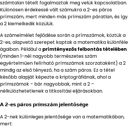
számtalan tételt fogalmaztak meg velük kapcsolatban.
Különösen érdekessé vált számukra a 2-es páros
prímszám, mert minden más prímszám páratlan, és így
a 2 kiemelkedik közülük.
A számelmélet fejlődése során a prímszámok, köztük a
2-es, alapvető szerepet kaptak a matematika különféle
ágaiban. Például a
prímtényezős felbontás tételében
(minden 1-nél nagyobb természetes szám
egyértelműen felírható prímszámok szorzataként) a 2
mindig az első tényező, ha a szám páros. Ez a tétel
később alapját képezte a kriptográfiának, ahol a
prímszámok – bár nagyobbak, mint a 2 –
nélkülözhetetlenek a titkosítási eljárásokban.
A 2-es páros prímszám jelentősége
A 2-nek különleges jelentősége van a matematikában,
mert: