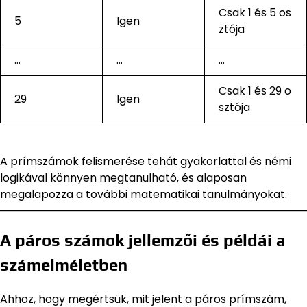
Csak 1 és 5 os
5
Igen
ztója
…
…
…
Csak 1 és 29 o
29
Igen
sztója
A prímszámok felismerése tehát gyakorlattal és némi
logikával könnyen megtanulható, és alaposan
megalapozza a további matematikai tanulmányokat.
A páros számok jellemzői és példái a
számelméletben
Ahhoz, hogy megértsük, mit jelent a páros prímszám,