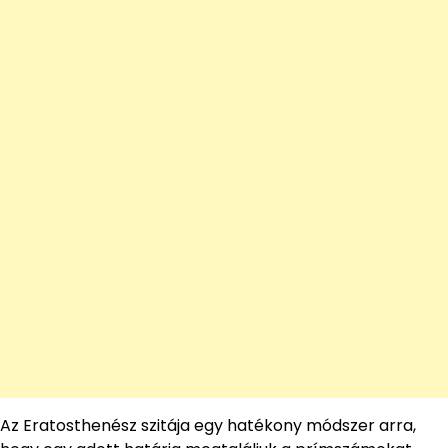
Az Eratosthenész szitája egy hatékony módszer arra,