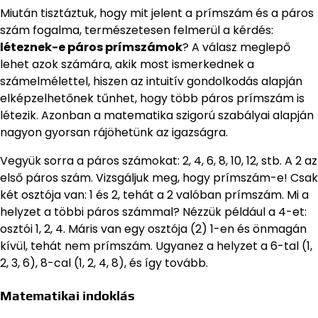
Miután tisztáztuk, hogy mit jelent a prímszám és a páros
szám fogalma, természetesen felmerül a kérdés:
léteznek-e páros prímszámok
? A válasz meglepő
lehet azok számára, akik most ismerkednek a
számelmélettel, hiszen az intuitív gondolkodás alapján
elképzelhetőnek tűnhet, hogy több páros prímszám is
létezik. Azonban a matematika szigorú szabályai alapján
nagyon gyorsan rájöhetünk az igazságra.
Vegyük sorra a páros számokat: 2, 4, 6, 8, 10, 12, stb. A 2 az
első páros szám. Vizsgáljuk meg, hogy prímszám-e! Csak
két osztója van: 1 és 2, tehát a 2 valóban prímszám. Mi a
helyzet a többi páros számmal? Nézzük például a 4-et:
osztói 1, 2, 4. Máris van egy osztója (2) 1-en és önmagán
kívül, tehát nem prímszám. Ugyanez a helyzet a 6-tal (1,
2, 3, 6), 8-cal (1, 2, 4, 8), és így tovább.
Matematikai indoklás