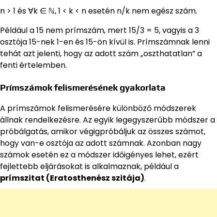
n > 1 és ∀k ∈ ℕ, 1 < k < n esetén n/k nem egész szám.
Például a 15 nem prímszám, mert 15/3 = 5, vagyis a 3
osztója 15-nek 1-en és 15-ön kívül is. Prímszámnak lenni
tehát azt jelenti, hogy az adott szám „oszthatatlan” a
fenti értelemben.
Prímszámok felismerésének gyakorlata
A prímszámok felismerésére különböző módszerek
állnak rendelkezésre. Az egyik legegyszerűbb módszer a
próbálgatás, amikor végigpróbáljuk az összes számot,
hogy van-e osztója az adott számnak. Azonban nagy
számok esetén ez a módszer időigényes lehet, ezért
fejlettebb eljárásokat is alkalmaznak, például a
prímszitat (Eratosthenész szitája)
.