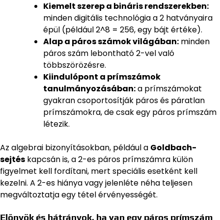
Kiemelt szerep a bináris rendszerekben:
minden digitális technológia a 2 hatványaira
épül (például 2^8 = 256, egy bájt értéke).
Alap a páros számok világában:
minden
páros szám lebontható 2-vel való
többszörözésre.
Kiindulópont a prímszámok
tanulmányozásában:
a prímszámokat
gyakran csoportosítják páros és páratlan
prímszámokra, de csak egy páros prímszám
létezik.
Az algebrai bizonyításokban, például a
Goldbach-
sejtés
kapcsán is, a 2-es páros prímszámra külön
figyelmet kell fordítani, mert speciális esetként kell
kezelni. A 2-es hiánya vagy jelenléte néha teljesen
megváltoztatja egy tétel érvényességét.
Előnyök és hátrányok, ha van egy páros prímszám