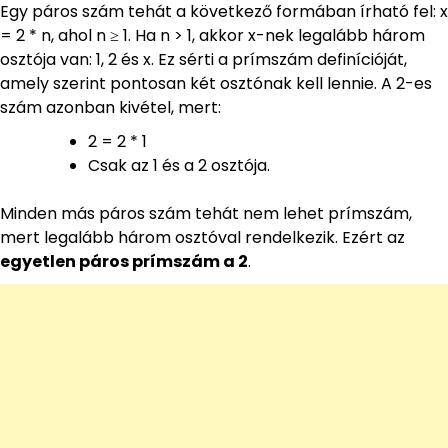
Egy páros szám tehát a következő formában írható fel: x
= 2 * n, ahol n ≥ 1. Ha n > 1, akkor x-nek legalább három
osztója van: 1, 2 és x. Ez sérti a prímszám definícióját,
amely szerint pontosan két osztónak kell lennie. A 2-es
szám azonban kivétel, mert:
2 = 2 * 1
Csak az 1 és a 2 osztója.
Minden más páros szám tehát nem lehet prímszám,
mert legalább három osztóval rendelkezik. Ezért az
egyetlen páros prímszám a 2
.