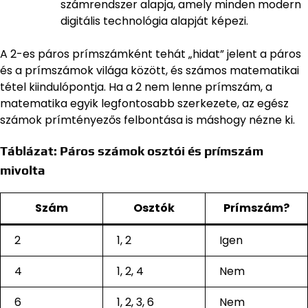
számrendszer alapja, amely minden modern
digitális technológia alapját képezi.
A 2-es páros prímszámként tehát „hidat” jelent a páros
és a prímszámok világa között, és számos matematikai
tétel kiindulópontja. Ha a 2 nem lenne prímszám, a
matematika egyik legfontosabb szerkezete, az egész
számok prímtényezős felbontása is máshogy nézne ki.
Táblázat: Páros számok osztói és prímszám
mivolta
Szám
Osztók
Prímszám?
2
1, 2
Igen
4
1, 2, 4
Nem
6
1, 2, 3, 6
Nem