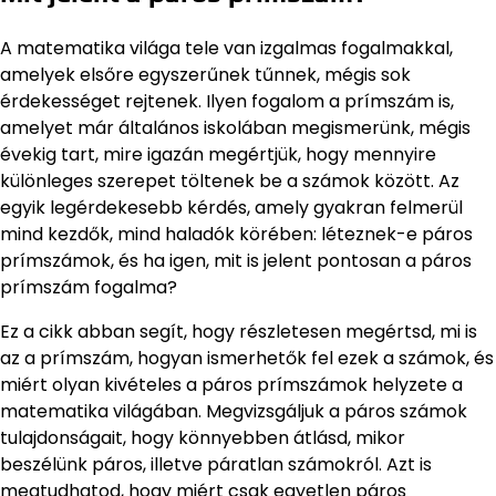
A matematika világa tele van izgalmas fogalmakkal,
amelyek elsőre egyszerűnek tűnnek, mégis sok
érdekességet rejtenek. Ilyen fogalom a prímszám is,
amelyet már általános iskolában megismerünk, mégis
évekig tart, mire igazán megértjük, hogy mennyire
különleges szerepet töltenek be a számok között. Az
egyik legérdekesebb kérdés, amely gyakran felmerül
mind kezdők, mind haladók körében: léteznek-e páros
prímszámok, és ha igen, mit is jelent pontosan a páros
prímszám fogalma?
Ez a cikk abban segít, hogy részletesen megértsd, mi is
az a prímszám, hogyan ismerhetők fel ezek a számok, és
miért olyan kivételes a páros prímszámok helyzete a
matematika világában. Megvizsgáljuk a páros számok
tulajdonságait, hogy könnyebben átlásd, mikor
beszélünk páros, illetve páratlan számokról. Azt is
megtudhatod, hogy miért csak egyetlen páros