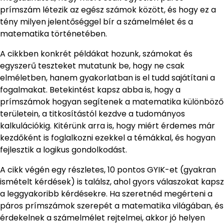
prímszám létezik az egész számok között, és hogy ez a
tény milyen jelentőséggel bír a számelmélet és a
matematika történetében.
A cikkben konkrét példákat hozunk, számokat és
egyszerű teszteket mutatunk be, hogy ne csak
elméletben, hanem gyakorlatban is el tudd sajátítani a
fogalmakat. Betekintést kapsz abba is, hogy a
prímszámok hogyan segítenek a matematika különböző
területein, a titkosítástól kezdve a tudományos
kalkulációkig. Kitérünk arra is, hogy miért érdemes már
kezdőként is foglalkozni ezekkel a témákkal, és hogyan
fejlesztik a logikus gondolkodást.
A cikk végén egy részletes, 10 pontos GYIK-et (gyakran
ismételt kérdések) is találsz, ahol gyors válaszokat kapsz
a leggyakoribb kérdésekre. Ha szeretnéd megérteni a
páros prímszámok szerepét a matematika világában, és
érdekelnek a számelmélet rejtelmei, akkor jó helyen