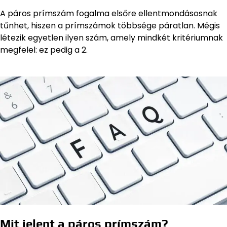
A páros prímszám fogalma elsőre ellentmondásosnak
tűnhet, hiszen a prímszámok többsége páratlan. Mégis
létezik egyetlen ilyen szám, amely mindkét kritériumnak
megfelel: ez pedig a 2.
Mit jelent a páros prímszám?