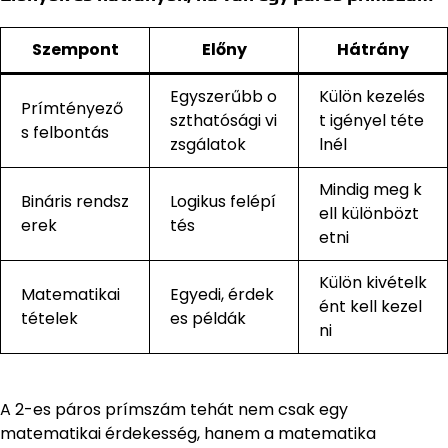
Szempont
Előny
Hátrány
Egyszerűbb o
Külön kezelés
Prímtényező
szthatósági vi
t igényel téte
s felbontás
zsgálatok
lnél
Mindig meg k
Bináris rendsz
Logikus felépí
ell különbözt
erek
tés
etni
Külön kivételk
Matematikai
Egyedi, érdek
ént kell kezel
tételek
es példák
ni
A 2-es páros prímszám tehát nem csak egy
matematikai érdekesség, hanem a matematika