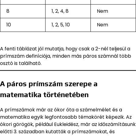
8
1, 2, 4, 8
Nem
10
1, 2, 5, 10
Nem
A fenti táblázat jól mutatja, hogy csak a 2-nél teljesül a
prímszám definíciója, minden más páros számnál több
osztó is található.
A páros prímszám szerepe a
matematika történetében
A prímszámok már az ókor óta a számelmélet és a
matematika egyik legfontosabb témakörét képezik. Az
ókori görögök, például Eukleidész, már az időszámításunk
előtti 3. században kutatták a prímszámokat, és