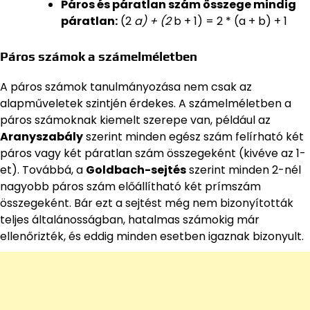
Páros és páratlan szám összege mindig
páratlan:
(2
a) + (2
b + 1) = 2 * (a + b) + 1
Páros számok a számelméletben
A páros számok tanulmányozása nem csak az
alapműveletek szintjén érdekes. A számelméletben a
páros számoknak kiemelt szerepe van, például az
Aranyszabály
szerint minden egész szám felírható két
páros vagy két páratlan szám összegeként (kivéve az 1-
et). Továbbá, a
Goldbach-sejtés
szerint minden 2-nél
nagyobb páros szám előállítható két prímszám
összegeként. Bár ezt a sejtést még nem bizonyították
teljes általánosságban, hatalmas számokig már
ellenőrizték, és eddig minden esetben igaznak bizonyult.