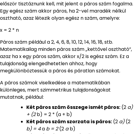
először tisztáznunk kell, mit jelent a páros szám fogalma.
Egy egész szám akkor páros, ha 2-vel maradék nélkül
osztható, azaz létezik olyan egész n szám, amelyre:
x = 2 * n
Páros szám például a 2, 4, 6, 8, 10, 12, 14, 16, 18, stb.
Matematikailag minden páros szám „kettővel osztható”,
azaz ha x egy páros szám, akkor x/2 is egész szám. Ez a
tulajdonság elengedhetetlen ahhoz, hogy
megkülönböztessük a páros és páratlan számokat.
A páros számok viselkedése a matematikában
különleges, mert szimmetrikus tulajdonságokat
mutatnak, például:
Két páros szám összege ismét páros:
(2
a)
+ (2
b) = 2 * (a + b)
Két páros szám szorzata is páros:
(2
a)
(2
b) = 4
a
b = 2
(2
a
b)