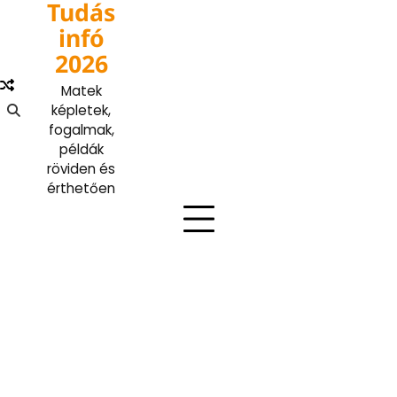
Tudás
Skip
to
infó
content
2026
Matek
képletek,
fogalmak,
példák
röviden és
érthetően