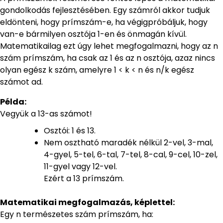
gondolkodás fejlesztésében. Egy számról akkor tudjuk
eldönteni, hogy prímszám-e, ha végigpróbáljuk, hogy
van-e bármilyen osztója 1-en és önmagán kívül.
Matematikailag ezt úgy lehet megfogalmazni, hogy az n
szám prímszám, ha csak az 1 és az n osztója, azaz nincs
olyan egész k szám, amelyre 1 < k < n és n/k egész
számot ad.
Példa:
Vegyük a 13-as számot!
Osztói: 1 és 13.
Nem osztható maradék nélkül 2-vel, 3-mal,
4-gyel, 5-tel, 6-tal, 7-tel, 8-cal, 9-cel, 10-zel,
11-gyel vagy 12-vel.
Ezért a 13 prímszám.
Matematikai megfogalmazás, képlettel:
Egy n természetes szám prímszám, ha: