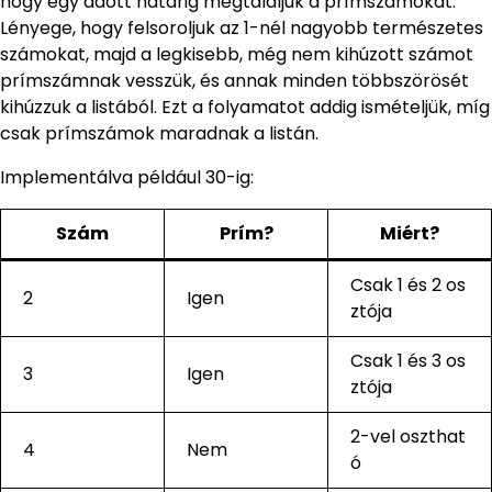
hogy egy adott határig megtaláljuk a prímszámokat.
Lényege, hogy felsoroljuk az 1-nél nagyobb természetes
számokat, majd a legkisebb, még nem kihúzott számot
prímszámnak vesszük, és annak minden többszörösét
kihúzzuk a listából. Ezt a folyamatot addig ismételjük, míg
csak prímszámok maradnak a listán.
Implementálva például 30-ig:
Szám
Prím?
Miért?
Csak 1 és 2 os
2
Igen
ztója
Csak 1 és 3 os
3
Igen
ztója
2-vel oszthat
4
Nem
ó