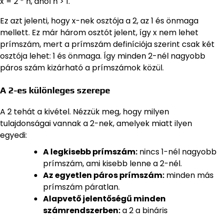
x = 2 * n, ahol n > 1.
Ez azt jelenti, hogy x-nek osztója a 2, az 1 és önmaga
mellett. Ez már három osztót jelent, így x nem lehet
prímszám, mert a prímszám definíciója szerint csak két
osztója lehet: 1 és önmaga. Így minden 2-nél nagyobb
páros szám kizárható a prímszámok közül.
A 2-es különleges szerepe
A 2 tehát a kivétel. Nézzük meg, hogy milyen
tulajdonságai vannak a 2-nek, amelyek miatt ilyen
egyedi:
A legkisebb prímszám:
nincs 1-nél nagyobb
prímszám, ami kisebb lenne a 2-nél.
Az egyetlen páros prímszám:
minden más
prímszám páratlan.
Alapvető jelentőségű minden
számrendszerben:
a 2 a bináris