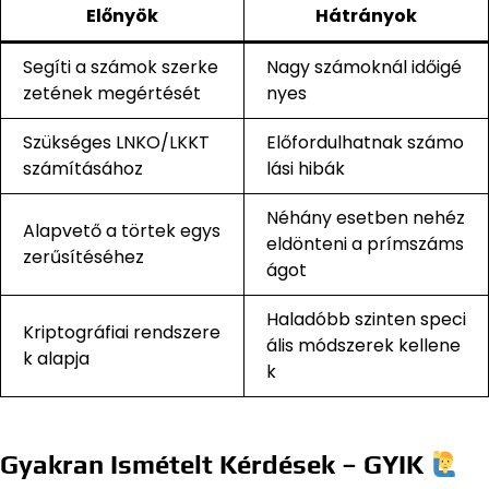
Előnyök
Hátrányok
Segíti a számok szerke
Nagy számoknál időigé
zetének megértését
nyes
Szükséges LNKO/LKKT
Előfordulhatnak számo
számításához
lási hibák
Néhány esetben nehéz
Alapvető a törtek egys
eldönteni a prímszáms
zerűsítéséhez
ágot
Haladóbb szinten speci
Kriptográfiai rendszere
ális módszerek kellene
k alapja
k
Gyakran Ismételt Kérdések – GYIK