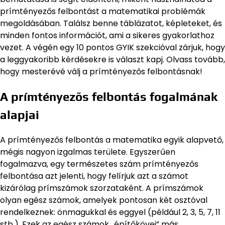
prímtényezős felbontást a matematikai problémák
megoldásában. Találsz benne táblázatot, képleteket, és
minden fontos információt, ami a sikeres gyakorlathoz
vezet. A végén egy 10 pontos GYIK szekcióval zárjuk, hogy
a leggyakoribb kérdésekre is választ kapj. Olvass tovább,
hogy mesterévé válj a prímtényezős felbontásnak!
A prímtényezős felbontás fogalmának
alapjai
A prímtényezős felbontás a matematika egyik alapvető,
mégis nagyon izgalmas területe. Egyszerűen
fogalmazva, egy természetes szám prímtényezős
felbontása azt jelenti, hogy felírjuk azt a számot
kizárólag prímszámok szorzataként. A prímszámok
olyan egész számok, amelyek pontosan két osztóval
rendelkeznek: önmagukkal és eggyel (például 2, 3, 5, 7, 11
stb.). Ezek az egész számok „építőkövei” más