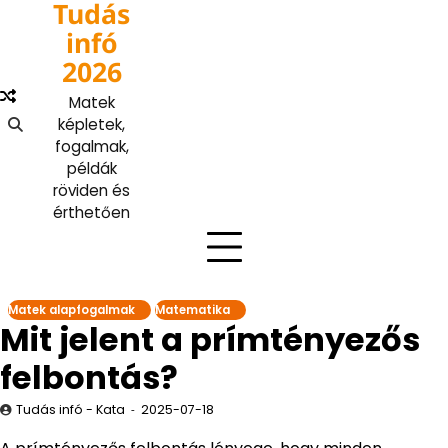
Tudás
Skip
to
infó
content
2026
Matek
képletek,
fogalmak,
példák
röviden és
érthetően
Matek alapfogalmak
Matematika
Mit jelent a prímtényezős
felbontás?
Tudás infó - Kata
2025-07-18