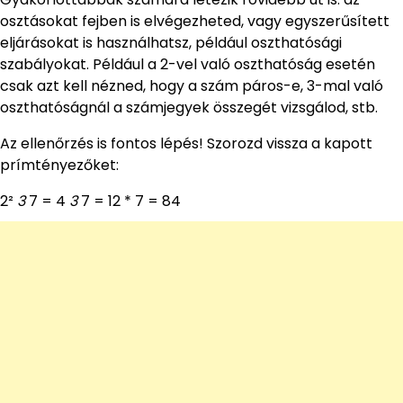
osztásokat fejben is elvégezheted, vagy egyszerűsített
eljárásokat is használhatsz, például oszthatósági
szabályokat. Például a 2-vel való oszthatóság esetén
csak azt kell nézned, hogy a szám páros-e, 3-mal való
oszthatóságnál a számjegyek összegét vizsgálod, stb.
Az ellenőrzés is fontos lépés! Szorozd vissza a kapott
prímtényezőket:
2²
3
7 = 4
3
7 = 12 * 7 = 84