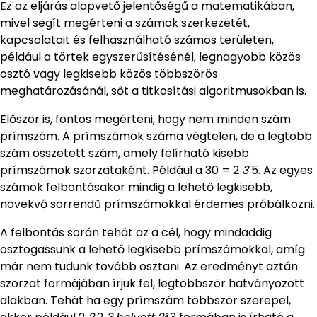
Ez az eljárás alapvető jelentőségű a matematikában,
mivel segít megérteni a számok szerkezetét,
kapcsolatait és felhasználható számos területen,
például a törtek egyszerűsítésénél, legnagyobb közös
osztó vagy legkisebb közös többszörös
meghatározásánál, sőt a titkosítási algoritmusokban is.
Először is, fontos megérteni, hogy nem minden szám
prímszám. A prímszámok száma végtelen, de a legtöbb
szám összetett szám, amely felírható kisebb
prímszámok szorzataként. Például a 30 = 2
3
5. Az egyes
számok felbontásakor mindig a lehető legkisebb,
növekvő sorrendű prímszámokkal érdemes próbálkozni.
A felbontás során tehát az a cél, hogy mindaddig
osztogassunk a lehető legkisebb prímszámokkal, amíg
már nem tudunk tovább osztani. Az eredményt aztán
szorzat formájában írjuk fel, legtöbbször hatványozott
alakban. Tehát ha egy prímszám többször szerepel,