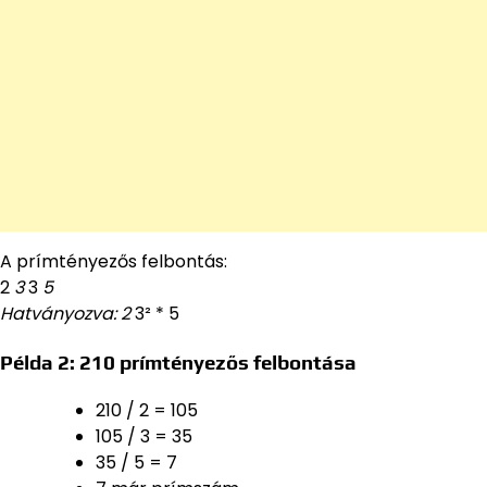
A prímtényezős felbontás:
2
3
3
5
Hatványozva: 2
3² * 5
Példa 2: 210 prímtényezős felbontása
210 / 2 = 105
105 / 3 = 35
35 / 5 = 7