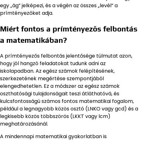
egy „ág” jelképezi, és a végén az összes „levél” a
prímtényezőket adja.
Miért fontos a prímtényezős felbontás
a matematikában?
A prímtényezős felbontás jelentősége túlmutat azon,
hogy jól hangzó feladatokat tudunk adni az
iskolapadban. Az egész számok felépítésének,
szerkezetének megértése szempontjából
elengedhetetlen. Ez a módszer az egész számok
oszthatósági tulajdonságait teszi átláthatóvá, és
kulcsfontosságú számos fontos matematikai fogalom,
például a legnagyobb közös osztó (LNKO vagy gcd) és a
legkisebb közös többszörös (LKKT vagy lcm)
meghatározásánál.
A mindennapi matematikai gyakorlatban is