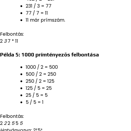
231 / 3 = 77
77 / 7 = 11
11 már prímszám.
Felbontás:
2
3
7 * 11
Példa 5: 1000 prímtényezős felbontása
1000 / 2 = 500
500 / 2 = 250
250 / 2 = 125
125 / 5 = 25
25 / 5 = 5
5 / 5 = 1
Felbontás:
2
2
2
5
5
5
Hatványozva: 2³
5³