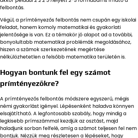
akkor például 2
2
2
3 helyett 2³
3 formában is írható a
felbontás.
Végül, a prímtényezős felbontás nem csupán egy iskolai
feladat, hanem komoly matematikai és gyakorlati
jelentősége is van. Ez a témakör jó alapot ad a további,
bonyolultabb matematikai problémák megoldásához,
hiszen a számok szerkezetének megértése
nélkülözhetetlen a felsőbb matematika területén is.
Hogyan bontunk fel egy számot
prímtényezőkre?
A prímtényezős felbontás módszere egyszerű, mégis
némi gyakorlást igényel. Lépésenként haladva könnyen
elsajátítható. A legfontosabb szabály, hogy mindig a
legkisebb prímszámmal kezdjük az osztást, majd
haladjunk sorban felfelé, amíg a számot teljesen fel nem
bontjuk. Nézzük meg részletesen a lépéseket, hogy