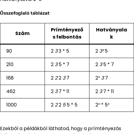
Összefoglaló táblázat
Prímtényező
Hatványala
Szám
s felbontás
k
90
2
3
3 * 5
2
3²
5
210
2
3
5 * 7
2
3
5 * 7
168
2
2
2
3
7
2³
3
7
462
2
3
7 * 11
2
3
7 * 11
1000
2
2
2
5
5 * 5
2³ * 5³
Ezekből a példákból láthatod, hogy a prímtényezős