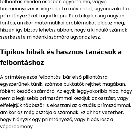
felbontás minden esetben egyértelmű, vagyis
bármennyiszer is végzed el a műveletet, ugyanazokat a
prímtényezőket fogod kapni. Ez a tulajdonság nagyon
fontos, amikor matematikai problémákat oldasz meg,
hiszen így biztos lehetsz abban, hogy a kiinduló számok
szerkezete mindenki számára ugyanaz lesz.
Tipikus hibák és hasznos tanácsok a
felbontáshoz
A prímtényezős felbontás, bár első pillantásra
egyszerűnek tűnik, számos buktatót rejthet magában,
főként kezdők számára. Az egyik leggyakoribb hiba, hogy
nem a legkisebb prímszámmal kezdjük az osztást, vagy
elfelejtjük többször is elosztani az aktuális prímszámmal,
amikor az még osztója a számnak. Ez ahhoz vezethet,
hogy hiányzik egy prímtényező, vagy hibás lesz a
végeredmény.