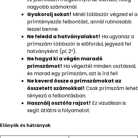
nagyobb számoknál.
Gyakorolj sokat!
Minél többször végzed el a
prímtényezős felbontást, annál rutinosabb
leszel benne.
Ne feledd a hatványalakot!
Ha ugyanaz a
prímszám többször is előfordul, jegyezd fel
hatványként (pl. 2³).
Ne hagyd ki a végén maradó
prímszámot!
Ha végeztél minden osztással,
és marad egy prímszám, azt is írd fel!
Ne keverd össze a prímszámokat az
összetett számokkal!
Csak prímszám lehet
tényező a felbontásban.
Használj osztófa rajzot!
Ez vizuálisan is
segít átlátni a folyamatot.
Előnyök és hátrányok