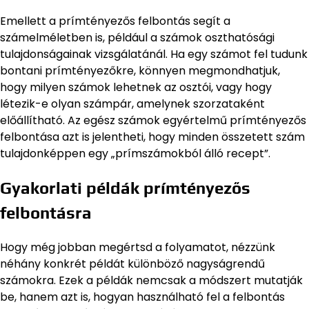
Emellett a prímtényezős felbontás segít a
számelméletben is, például a számok oszthatósági
tulajdonságainak vizsgálatánál. Ha egy számot fel tudunk
bontani prímtényezőkre, könnyen megmondhatjuk,
hogy milyen számok lehetnek az osztói, vagy hogy
létezik-e olyan számpár, amelynek szorzataként
előállítható. Az egész számok egyértelmű prímtényezős
felbontása azt is jelentheti, hogy minden összetett szám
tulajdonképpen egy „prímszámokból álló recept”.
Gyakorlati példák prímtényezős
felbontásra
Hogy még jobban megértsd a folyamatot, nézzünk
néhány konkrét példát különböző nagyságrendű
számokra. Ezek a példák nemcsak a módszert mutatják
be, hanem azt is, hogyan használható fel a felbontás