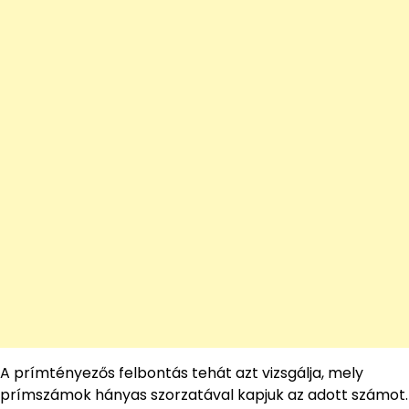
A prímtényezős felbontás tehát azt vizsgálja, mely
prímszámok hányas szorzatával kapjuk az adott számot.