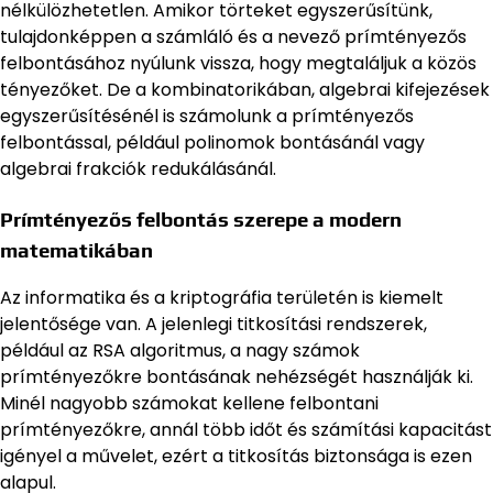
nélkülözhetetlen. Amikor törteket egyszerűsítünk,
tulajdonképpen a számláló és a nevező prímtényezős
felbontásához nyúlunk vissza, hogy megtaláljuk a közös
tényezőket. De a kombinatorikában, algebrai kifejezések
egyszerűsítésénél is számolunk a prímtényezős
felbontással, például polinomok bontásánál vagy
algebrai frakciók redukálásánál.
Prímtényezős felbontás szerepe a modern
matematikában
Az informatika és a kriptográfia területén is kiemelt
jelentősége van. A jelenlegi titkosítási rendszerek,
például az RSA algoritmus, a nagy számok
prímtényezőkre bontásának nehézségét használják ki.
Minél nagyobb számokat kellene felbontani
prímtényezőkre, annál több időt és számítási kapacitást
igényel a művelet, ezért a titkosítás biztonsága is ezen
alapul.