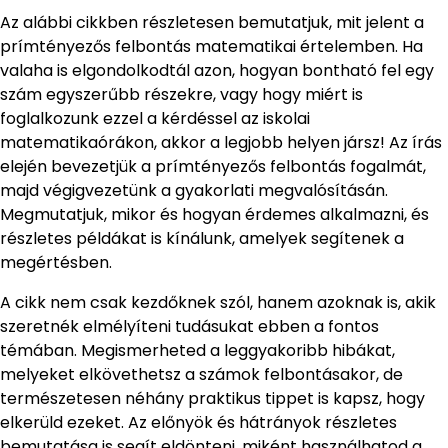
Az alábbi cikkben részletesen bemutatjuk, mit jelent a
prímtényezős felbontás matematikai értelemben. Ha
valaha is elgondolkodtál azon, hogyan bontható fel egy
szám egyszerűbb részekre, vagy hogy miért is
foglalkozunk ezzel a kérdéssel az iskolai
matematikaórákon, akkor a legjobb helyen jársz! Az írás
elején bevezetjük a prímtényezős felbontás fogalmát,
majd végigvezetünk a gyakorlati megvalósításán.
Megmutatjuk, mikor és hogyan érdemes alkalmazni, és
részletes példákat is kínálunk, amelyek segítenek a
megértésben.
A cikk nem csak kezdőknek szól, hanem azoknak is, akik
szeretnék elmélyíteni tudásukat ebben a fontos
témában. Megismerheted a leggyakoribb hibákat,
melyeket elkövethetsz a számok felbontásakor, de
természetesen néhány praktikus tippet is kapsz, hogy
elkerüld ezeket. Az előnyök és hátrányok részletes
bemutatása is segít eldönteni, miként használhatod a