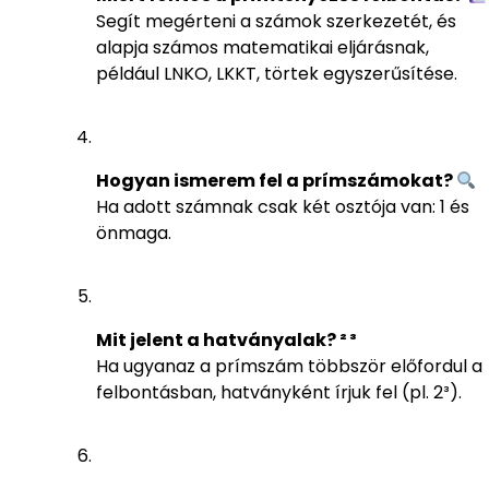
Segít megérteni a számok szerkezetét, és
alapja számos matematikai eljárásnak,
például LNKO, LKKT, törtek egyszerűsítése.
Hogyan ismerem fel a prímszámokat?
Ha adott számnak csak két osztója van: 1 és
önmaga.
Mit jelent a hatványalak? ² ³
Ha ugyanaz a prímszám többször előfordul a
felbontásban, hatványként írjuk fel (pl. 2³).