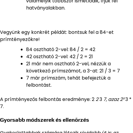
valamelyik többször ismétlődik, írjuk fel
hatványalakban.
Vegyünk egy konkrét példát: bontsuk fel a 84-et
prímtényezőkre!
84 osztható 2-vel: 84 / 2 = 42
42 osztható 2-vel: 42 / 2 = 21
21 már nem osztható 2-vel, nézzük a
következő prímszámot, a 3-at: 21 / 3 = 7
7 már prímszám, tehát befejeztük a
felbontást.
A prímtényezős felbontás eredménye: 2
2
3
7, azaz 2²
3 *
7.
Gyorsabb módszerek és ellenőrzés
Gyakorlottabbak számára létezik rövidebb út is: az