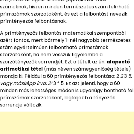
számoknak, hiszen minden természetes szám felírható
prímszámok szorzataként, és ezt a felbontást nevezik
prímtényezős felbontásnak.
A prímtényezős felbontás matematikai szempontból
azért fontos, mert bármely 1-nél nagyobb természetes
szám egyértelműen felbontható prímszámok
szorzataként, ha nem vesszük figyelembe a
szorzótényezők sorrendjét. Ezt a tételt az ún.
alapvető
aritmetikai tétel
(más néven számegyenlőség tétele)
mondja ki. Például a 60 prímtényezős felbontása: 2
2
3
5,
vagy másképp írva: 2²
3 * 5. Ez azt jelenti, hogy a 60
minden más lehetséges módon is ugyanúgy bontható fel
prímszámok szorzataként, legfeljebb a tényezők
sorrendje változik.