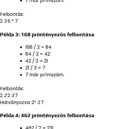
7 már prímszám.
Felbontás:
2
3
5 * 7
Példa 3: 168 prímtényezős felbontása
168 / 2 = 84
84 / 2 = 42
42 / 2 = 21
21 / 3 = 7
7 már prímszám.
Felbontás:
2
2
2
3
7
Hatványozva: 2³
3
7
Példa 4: 462 prímtényezős felbontása
462 / 2 = 231