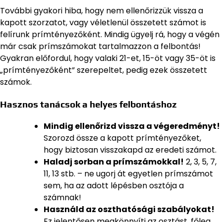
További gyakori hiba, hogy nem ellenőrizzük vissza a
kapott szorzatot, vagy véletlenül összetett számot is
felírunk prímtényezőként. Mindig ügyelj rá, hogy a végén
már csak prímszámokat tartalmazzon a felbontás!
Gyakran előfordul, hogy valaki 21-et, 15-öt vagy 35-öt is
„prímtényezőként” szerepeltet, pedig ezek összetett
számok.
Hasznos tanácsok a helyes felbontáshoz
Mindig ellenőrizd vissza a végeredményt!
Szorozd össze a kapott prímtényezőket,
hogy biztosan visszakapd az eredeti számot.
Haladj sorban a prímszámokkal!
2, 3, 5, 7,
11, 13 stb. – ne ugorj át egyetlen prímszámot
sem, ha az adott lépésben osztója a
számnak!
Használd az oszthatósági szabályokat!
Ez jelentősen megkönnyíti az osztást, főleg