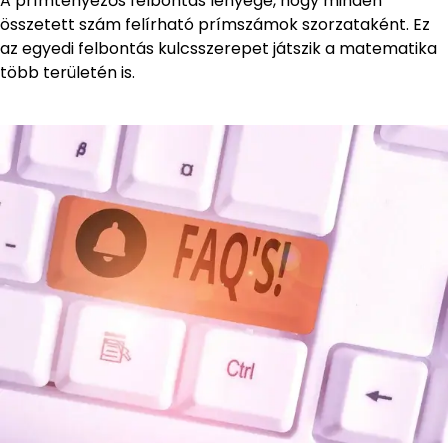
A prímtényezős felbontás lényege, hogy minden
összetett szám felírható prímszámok szorzataként. Ez
az egyedi felbontás kulcsszerepet játszik a matematika
több területén is.