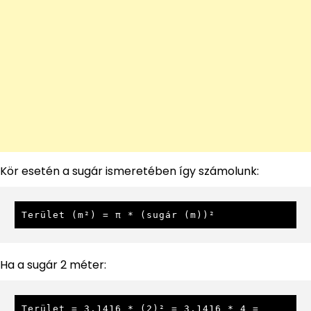
Kör esetén a sugár ismeretében így számolunk:
Terület (m²) = π * (sugár (m))²
Ha a sugár 2 méter:
Terület = 3,1416 * (2)² = 3,1416 * 4 = 