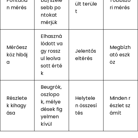
Pontatla
bb/széle
Többszö
ült terüle
n mérés
sebb po
ri mérés
t
ntokat
mérjük
Elhaszná
lódott va
Mérőesz
Megbízh
gy rossz
Jelentős
köz hibáj
ató eszk
ul leolva
eltérés
a
öz
sott érté
k
Beugrók,
oszlopo
Részlete
Helytele
Minden r
k, mélye
k kihagy
n összesí
észlet sz
dések fig
ása
tés
ámít
yelmen
kívül