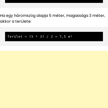
Ha egy háromszög alapja 5 méter, magassága 3 méter,
akkor a területe:
Terület = (5 * 3) / 2 = 7,5 m²