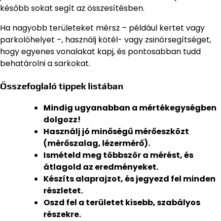
később sokat segít az összesítésben.
Ha nagyobb területeket mérsz – például kertet vagy
parkolóhelyet –, használj kötél- vagy zsinórsegítséget,
hogy egyenes vonalakat kapj, és pontosabban tudd
behatárolni a sarkokat.
Összefoglaló tippek listában
Mindig ugyanabban a mértékegységben
dolgozz!
Használj jó minőségű mérőeszközt
(mérőszalag, lézermérő).
Ismételd meg többször a mérést, és
átlagold az eredményeket.
Készíts alaprajzot, és jegyezd fel minden
részletet.
Oszd fel a területet kisebb, szabályos
részekre.