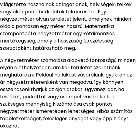
világszerte használnak az ingatlanok, helyiségek, telkek
vagy akár padlóburkolatok felmérésére. Egy
négyzetméter olyan területet jelent, amelynek minden
oldala pontosan egy méter hosszú. Matematika
szempontból a négyzetméter egy kétdimenziós
mértékegység, amely a hosszúság és szélesség
szorzataként határozható meg.
A négyzetméter számolása alapvető fontosságú minden
olyan élethelyzetben, amikor területet szeretnénk
meghatározni. Például ha lakást vásárolunk, gyakran az
ár négyzetméterenként van megadva, így könnyen
összehasonlíthatjuk az ajánlatokat. Ugyanez igaz, ha
festéket, parkettát vagy csempét vásárolunk: a
szükséges mennyiség kiszámolása csak pontos
négyzetméter ismeretében lehetséges. Hibás számítás
többletköltséget, felesleges anyagot vagy épp hiányt
okozhat.