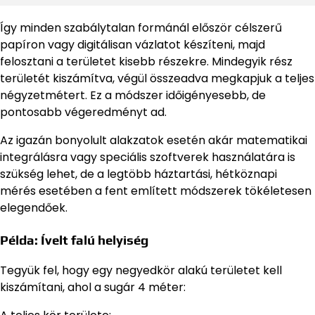
Így minden szabálytalan formánál először célszerű
papíron vagy digitálisan vázlatot készíteni, majd
felosztani a területet kisebb részekre. Mindegyik rész
területét kiszámítva, végül összeadva megkapjuk a teljes
négyzetmétert. Ez a módszer időigényesebb, de
pontosabb végeredményt ad.
Az igazán bonyolult alakzatok esetén akár matematikai
integrálásra vagy speciális szoftverek használatára is
szükség lehet, de a legtöbb háztartási, hétköznapi
mérés esetében a fent említett módszerek tökéletesen
elegendőek.
Példa: Ívelt falú helyiség
Tegyük fel, hogy egy negyedkör alakú területet kell
kiszámítani, ahol a sugár 4 méter: