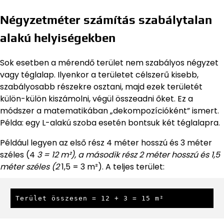
Négyzetméter számítás szabálytalan
alakú helyiségekben
Sok esetben a mérendő terület nem szabályos négyzet
vagy téglalap. Ilyenkor a területet célszerű kisebb,
szabályosabb részekre osztani, majd ezek területét
külön-külön kiszámolni, végül összeadni őket. Ez a
módszer a matematikában „dekompozícióként” ismert.
Példa: egy L-alakú szoba esetén bontsuk két téglalapra.
Például legyen az első rész 4 méter hosszú és 3 méter
széles (4
3 = 12 m²), a második rész 2 méter hosszú és 1,5
méter széles (2
1,5 = 3 m²). A teljes terület:
Terület összesen = 12 + 3 = 15 m²