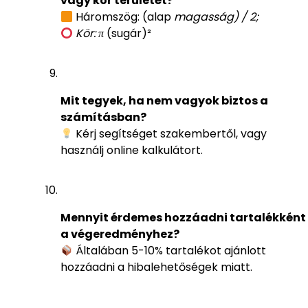
vagy kör területét?
Háromszög: (alap
magasság) / 2;
Kör: π
(sugár)²
Mit tegyek, ha nem vagyok biztos a
számításban?
Kérj segítséget szakembertől, vagy
használj online kalkulátort.
Mennyit érdemes hozzáadni tartalékként
a végeredményhez?
Általában 5-10% tartalékot ajánlott
hozzáadni a hibalehetőségek miatt.