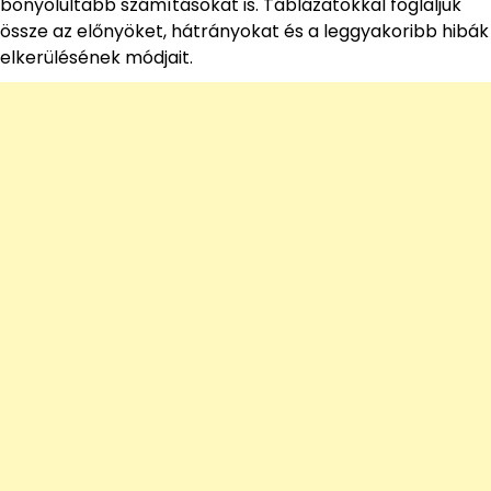
bonyolultabb számításokat is. Táblázatokkal foglaljuk
össze az előnyöket, hátrányokat és a leggyakoribb hibák
elkerülésének módjait.