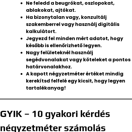
Ne feledd a beugrókat, oszlopokat,
ablakokat, ajtókat.
Ha bizonytalan vagy, konzultálj
szakemberrel vagy használj digitális
kalkulátort.
Jegyezd fel minden mért adatot, hogy
később is ellenőrizhető legyen.
Nagy felületeknél használj
segédvonalakat vagy köteleket a pontos
határvonalakhoz.
A kapott négyzetméter értéket mindig
kerekítsd felfelé egy kicsit, hogy legyen
tartalékanyag!
GYIK – 10 gyakori kérdés
négyzetméter számolás