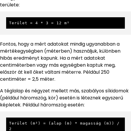
területe:
Terület = 4 * 3 = 12 m²
Fontos, hogy a mért adatokat mindig ugyanabban a
mértékegységben (méterben) használjuk, különben
hibás eredményt kapunk. Ha a mért adatokat
centiméterben vagy más egységben kaptuk meg,
először át kell őket váltani méterre. Például 250
centiméter = 2,5 méter.
A téglalap és négyzet mellett más, szabályos síkidomok
(például háromszög, kör) esetén is léteznek egyszerű
képletek. Például háromszög esetén:
Terület (m²) = (alap (m) * magasság (m)) / 
2