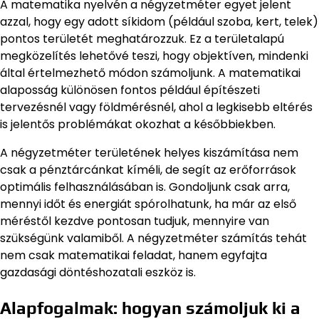
A matematika nyelvén a négyzetméter egyet jelent
azzal, hogy egy adott síkidom (például szoba, kert, telek)
pontos területét meghatározzuk. Ez a területalapú
megközelítés lehetővé teszi, hogy objektíven, mindenki
által értelmezhető módon számoljunk. A matematikai
alaposság különösen fontos például építészeti
tervezésnél vagy földmérésnél, ahol a legkisebb eltérés
is jelentős problémákat okozhat a későbbiekben.
A négyzetméter területének helyes kiszámítása nem
csak a pénztárcánkat kíméli, de segít az erőforrások
optimális felhasználásában is. Gondoljunk csak arra,
mennyi időt és energiát spórolhatunk, ha már az első
méréstől kezdve pontosan tudjuk, mennyire van
szükségünk valamiből. A négyzetméter számítás tehát
nem csak matematikai feladat, hanem egyfajta
gazdasági döntéshozatali eszköz is.
Alapfogalmak: hogyan számoljuk ki a