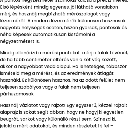
A pontos négyzetméter számolás kulcsa a precíz mérés.
Első lépésként mindig egyenes, jól látható vonalakon
mérj, és használj megbízható mérőszalagot vagy
lézermérőt. A modern lézermérők különösen hasznosak
nagyobb helyiségek esetén, hiszen gyorsak, pontosak és
néha képesek automatikusan kiszámolni a
négyzetmétert is.
Mindig ellenőrizd a mérési pontokat: mérj a falak tövénél,
de ha több centiméter eltérés van a két vég között,
akkor a nagyobbat vedd alapul. Ha lehetséges, többször
ismételd meg a mérést, és az eredmények átlagát
használd. Ez különösen hasznos, ha az adott felület nem
teljesen szabályos vagy a falak nem teljesen
párhuzamosak.
Használj vázlatot vagy rajzot! Egy egyszerű, kézzel rajzolt
alaprajz is sokat segít abban, hogy ne hagyj ki egyetlen
beugrót, sarkot vagy különálló részt sem. Színezd ki,
jelöld a mért adatokat, és minden részletet írj fel –