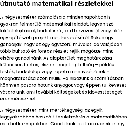
útmutató matematikai részletekkel
A négyzetméter számolása a mindennapokban is
gyakran felmerülő matematikai feladat, legyen szó
lakásfelújításról, burkolásról, kerttervezésről vagy akár
egy építészeti projekt megtervezéséről. Sokan úgy
gondolják, hogy ez egy egyszerű művelet, de valójában
több buktató és fontos részlet rejlik mögötte, mint
elsőre gondolnánk. Az alapterület meghatározása
különösen fontos, hiszen rengeteg költség – például
festék, burkolólap vagy tapéta mennyiségének –
meghatározása ezen múlik. Ha hibázunk a számításban,
könnyen pazarolhatunk anyagot vagy éppen túl keveset
vásárolunk, ami további költségeket és időveszteséget
eredményezhet.
A négyzetméter, mint mértékegység, az egyik
leggyakrabban használt területmérés a matematikában
és a hétköznapokban. Gondoljunk csak arra, amikor egy