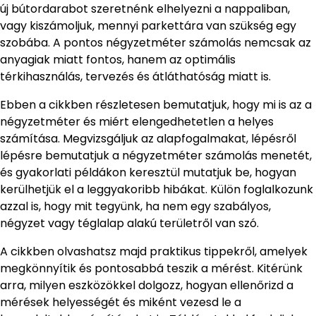
új bútordarabot szeretnénk elhelyezni a nappaliban,
vagy kiszámoljuk, mennyi parkettára van szükség egy
szobába. A pontos négyzetméter számolás nemcsak az
anyagiak miatt fontos, hanem az optimális
térkihasználás, tervezés és átláthatóság miatt is.
Ebben a cikkben részletesen bemutatjuk, hogy mi is az a
négyzetméter és miért elengedhetetlen a helyes
számítása. Megvizsgáljuk az alapfogalmakat, lépésről
lépésre bemutatjuk a négyzetméter számolás menetét,
és gyakorlati példákon keresztül mutatjuk be, hogyan
kerülhetjük el a leggyakoribb hibákat. Külön foglalkozunk
azzal is, hogy mit tegyünk, ha nem egy szabályos,
négyzet vagy téglalap alakú területről van szó.
A cikkben olvashatsz majd praktikus tippekről, amelyek
megkönnyítik és pontosabbá teszik a mérést. Kitérünk
arra, milyen eszközökkel dolgozz, hogyan ellenőrizd a
mérések helyességét és miként vezesd le a