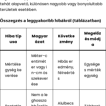
tehát alapvető, különösen nagyobb vagy bonyolultabb
területek esetében.
Összegzés a leggyakoribb hibákról (táblázatban)
Megelőz
Hiba típ
Magyar
Követke
és módj
usa
ázat
zmény
a
Méter–c
entimét
Hibás er
Mértéke
Egysége
er vagy i
edmény,
gység ke
s mérték
n–cm ös
félreérté
verése
egység
szekever
s
ése
Nem a le
ghossza
Alulbecs