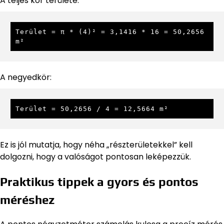
A teljes kör területe:
Terület = π * (4)² = 3,1416 * 16 = 50,2656 
m²
A negyedkör:
Terület = 50,2656 / 4 = 12,5664 m²
Ez is jól mutatja, hogy néha „részterületekkel” kell
dolgozni, hogy a valóságot pontosan leképezzük.
Praktikus tippek a gyors és pontos
méréshez