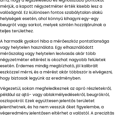
arra, hogy a legszélesebb és leghosszabb pontokat
mérjük, a kapott négyzetméter érték kisebb lesz a
valóságnál. Ez különösen fontos szabálytalan alakú
helyiségek esetén, ahol könnyű kihagyni egy-egy
beugrót vagy sarkot, melyek szintén hozzájárulnak a
teljes területhez.
A harmadik gyakori hiba a mérőeszköz pontatlansága
vagy helytelen használata. Egy elhasználódott
mérőszalag vagy helytelen leolvasás akár több
négyzetméter eltérést is okozhat nagyobb felületek
esetén. Érdemes mindig megbízható, jól kalibrált
eszközzel mérni, és a mérést akár többször is elvégezni,
hogy biztosak legyünk az eredményben.
Végezetül, sokan megfeledkeznek az apró részletekről,
például az ajtó- vagy ablakmélyedésekről, beugrókról,
oszlopokról. Ezek együttesen jelentős területet
jelenthetnek, és ha nem vesszük őket figyelembe, a
végeredmény jelentősen eltérhet a valóstól. A precizitás