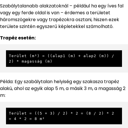
Szabálytalanabb alakzatoknál – például ha egy íves fal
vagy egy ferde oldal is van – érdemes a területet
háromszögekre vagy trapézokra osztani, hiszen ezek
területe szintén egyszerű képletekkel számolható.
Trapéz esetén:
Terület (m²) = ((alap1 (m) + alap2 (m)) / 
2) * magasság (m)
Példa: Egy szabálytalan helyiség egy szakasza trapéz
alakú, ahol az egyik alap 5 m, a másik 3 m, a magasság 2
m:
Terület = ((5 + 3) / 2) * 2 = (8 / 2) * 2 
= 4 * 2 = 8 m²