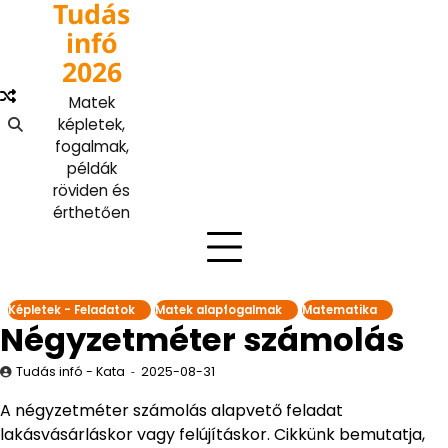
Tudás
Skip
to
infó
content
2026
Matek
képletek,
fogalmak,
példák
röviden és
érthetően
Képletek - Feladatok
Matek alapfogalmak
Matematika
Négyzetméter számolás
Tudás infó - Kata
2025-08-31
A négyzetméter számolás alapvető feladat
lakásvásárláskor vagy felújításkor. Cikkünk bemutatja,