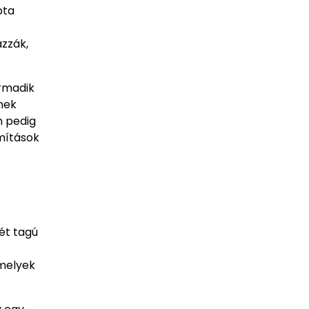
pta
zzák,
armadik
nek
n pedig
mítások
ét tagú
amelyek