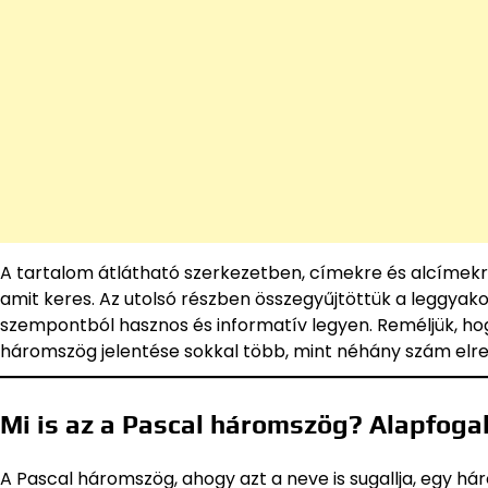
A tartalom átlátható szerkezetben, címekre és alcímekr
amit keres. Az utolsó részben összegyűjtöttük a leggyako
szempontból hasznos és informatív legyen. Reméljük, hog
háromszög jelentése sokkal több, mint néhány szám el
Mi is az a Pascal háromszög? Alapfog
A Pascal háromszög, ahogy azt a neve is sugallja, egy