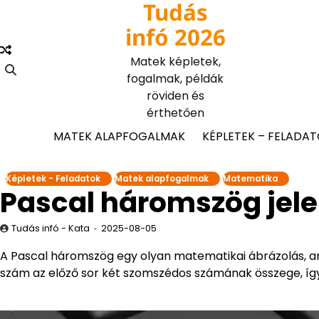
Tudás
Skip
to
infó 2026
content
Matek képletek,
fogalmak, példák
röviden és
érthetően
MATEK ALAPFOGALMAK
KÉPLETEK – FELADA
Képletek - Feladatok
Matek alapfogalmak
Matematika
Pascal háromszög jel
Tudás infó - Kata
2025-08-05
A Pascal háromszög egy olyan matematikai ábrázolás, 
szám az előző sor két szomszédos számának összege, így