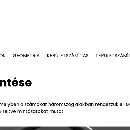
TOK
GEOMETRIA
KERÜLETSZÁMÍTÁS
TERÜLETSZÁMÍ
entése
amelyben a számokat háromszög alakban rendezzük el. M
 rejtve mintázatokat mutat.