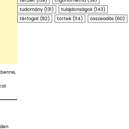
terület
(139)
trigonometria
(59)
tudomány
(131)
tulajdonságok
(143)
térfogat
(82)
törtek
(114)
összeadás
(60)
 benne,
cal
nden