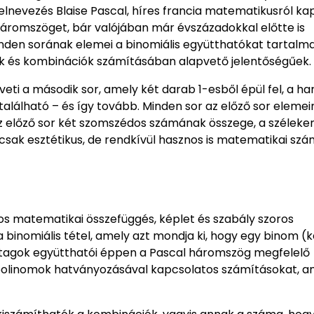
 elnevezés Blaise Pascal, híres francia matematikusról ka
háromszöget, bár valójában már évszázadokkal előtte is
den sorának elemei a binomiális együtthatókat tartalma
ók és kombinációk számításában alapvető jelentőségűek.
veti a második sor, amely két darab 1-esből épül fel, a h
alálható – és így tovább. Minden sor az előző sor elemei
 az előző sor két szomszédos számának összege, a széleke
sak esztétikus, de rendkívül hasznos is matematikai szá
os matematikai összefüggés, képlet és szabály szoros
 binomiális tétel, amely azt mondja ki, hogy egy binom (k
es tagok együtthatói éppen a Pascal háromszög megfelelő
a polinomok hatványozásával kapcsolatos számításokat, 