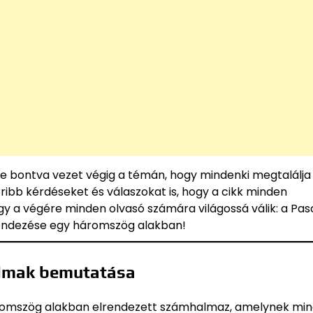
e bontva vezet végig a témán, hogy mindenki megtalálja
ribb kérdéseket és válaszokat is, hogy a cikk minden
y a végére minden olvasó számára világossá válik: a Pas
rendezése egy háromszög alakban!
almak bemutatása
 háromszög alakban elrendezett számhalmaz, amelynek mi