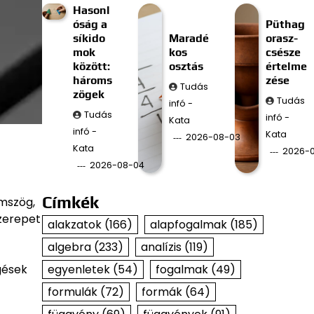
Hasonl
óság a
Püthag
síkido
Maradé
orasz-
mok
kos
csésze
között:
osztás
értelme
hároms
zése
Tudás
zögek
Tudás
infó -
Tudás
infó -
Kata
infó -
Kata
2026-08-03
Kata
2026-
2026-08-04
Címkék
omszög,
zerepet
alakzatok
(166)
alapfogalmak
(185)
algebra
(233)
analízis
(119)
egyenletek
(54)
fogalmak
(49)
gések
formulák
(72)
formák
(64)