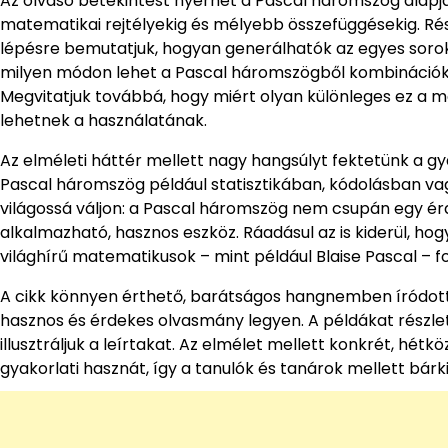
Az olvasó betekintést nyerhet a Pascal háromszög alapja
matematikai rejtélyekig és mélyebb összefüggésekig. Rés
lépésre bemutatjuk, hogyan generálhatók az egyes sorok 
milyen módon lehet a Pascal háromszögből kombinációka
Megvitatjuk továbbá, hogy miért olyan különleges ez a ma
lehetnek a használatának.
Az elméleti háttér mellett nagy hangsúlyt fektetünk a g
Pascal háromszög például statisztikában, kódolásban v
világossá váljon: a Pascal háromszög nem csupán egy ér
alkalmazható, hasznos eszköz. Ráadásul az is kiderül, hog
világhírű matematikusok – mint például Blaise Pascal – fo
A cikk könnyen érthető, barátságos hangnemben íródot
hasznos és érdekes olvasmány legyen. A példákat részle
illusztráljuk a leírtakat. Az elmélet mellett konkrét, hé
gyakorlati hasznát, így a tanulók és tanárok mellett bárki