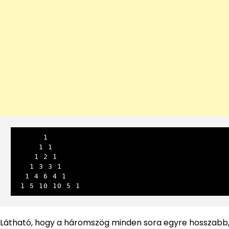
      1

     1 1

    1 2 1

   1 3 3 1

  1 4 6 4 1

 1 5 10 10 5 1
Látható, hogy a háromszög minden sora egyre hosszabb, 