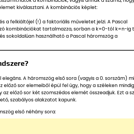
iszámíthatók a kombinációk, vagyis annak a száma, hog
emet kiválasztani. A kombinációs képlet:
a felkiáltójel (!) a faktoriális műveletet jelzi. A Pascal
zó kombinációkat tartalmazza, sorban a k=0-tól k=n-ig 
s és sokoldalúan használható a Pascal háromszög a
ndszere?
 elegáns. A háromszög első sora (vagyis a 0. sorszám) m
z előző sor elemeiből épül fel úgy, hogy a széleken mindi
 az előző sor két szomszédos elemét összeadjuk. Ezt a s
tő, szabályos alakzatot kapunk.
mszög első néhány sora: