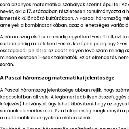
sora bizonyos matematikai szabályok szerint épül fel. Az
nevét, aki a 17. században részletesen tanulmányozta a 
ismerték különböző kultúrákban. A Pascal háromszög min
amelyek a kombinatorikában, azaz a lehetséges variáci
A háromszög első sora mindig egyetlen 1-esből áll, ezt kö
sorban pedig a széleken 1-esek, középen pedig egy 2-es t
összegeiből jön létre: az adott helyen lévő szám mindig
minden esetben 1-esek találhatók. Ez az elrendezés nemc
során.
A Pascal háromszög matematikai jelentősége
A Pascal háromszög jelentősége abban rejlik, hogy szám
kapcsolatban áll vele. A legismertebb ilyen összefüggés a
kifejezés) hatványait úgy lehet kibővíteni, hogy az egy
sorának elemei lesznek. Ez a tulajdonság megkönnyíti 
a matematikában gyakran előfordulnak.