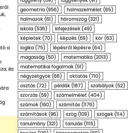
függvény
(69)
függvények
(91)
sről
geometria
(956)
halmazelmélet
(85)
uk,
halmazok
(61)
háromszög
(321)
iskola
(536)
kifejezések
(49)
i
képletek
(70)
képzés
(69)
kör
(63)
logika
(75)
lépésről lépésre
(64)
ató a
magasság
(50)
matematika
(2013)
n
matematikai fogalmak
(51)
za, és
négyzetgyök
(68)
oktatás
(710)
osztás
(72)
példák
(187)
szabályok
(52)
mára
szorzás
(59)
számelmélet
(404)
l
zög
számok
(160)
számítás
(1176)
számítások
(96)
szög
(109)
szögek
(114)
tanulmány
(321)
tanulás
(1115)