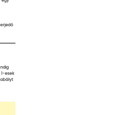
y egy
terjedő
indig
g 1-esek
zabályt