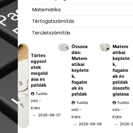
Matematika
Térfogatszámítás
Területszámítás
Összea
Matem
dás:
atikai
Törtes
Matem
képlete
egyenl
atikai
k,
etek
képlete
fogalm
megold
k,
ak és
ása és
fogalm
példák
példák
ak és
összefo
Tudás
példák
glalása
infó -
Tudás
Tudás
Kata
infó -
infó -
2026-08-07
Kata
Kata
2026-08-06
2026-