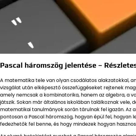
Pascal háromszög jelentése – Részlet
A matematika tele van olyan csodálatos alakzatokkal, 
vizsgálat után elképesztő összefüggéseket rejtenek mag
amely nemcsak a kombinatorika, hanem az algebra, a val
játszik. Sokan már általános iskolában találkoznak vele, 
matematikai tanulmányok során tárulnak fel igazán. Az al
pontosan a Pascal háromszög, hogyan épül fel, hogyan l
fedezhetők fel benne, és hogy mindezek hogyan haszno