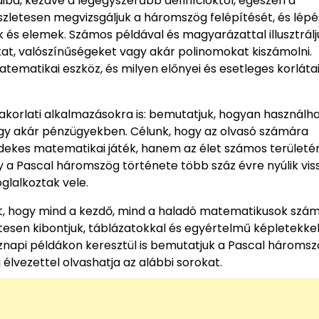
iba, kezdve a legegyszerűbb definícióktól, egészen a
zletesen megvizsgáljuk a háromszög felépítését, és lépé
és elemek. Számos példával és magyarázattal illusztrálj
t, valószínűségeket vagy akár polinomokat kiszámolni.
tematikai eszköz, és milyen előnyei és esetleges korláta
yakorlati alkalmazásokra is: bemutatjuk, hogyan használh
agy akár pénzügyekben. Célunk, hogy az olvasó számára
dekes matematikai játék, hanem az élet számos területé
y a Pascal háromszög története több száz évre nyúlik viss
glalkoztak vele.
t, hogy mind a kezdő, mind a haladó matematikusok szá
tesen kibontjuk, táblázatokkal és egyértelmű képletekke
tköznapi példákon keresztül is bemutatjuk a Pascal hároms
 élvezettel olvashatja az alábbi sorokat.