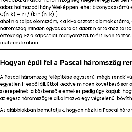
Továbbá, a Pascal háromszög segítségével egyszerűen k
adott halmazból hányféleképpen lehet bizonyos számú el
C(n, k) = n! / (k! * (n-k)!)
ahol n a teljes elemszám, k a kiválasztott elemek száma, és 
háromszög minden egyes sora az adott n értékhez tarto
értékekig. Ez a kapcsolat magyarázza, miért ilyen fonto
matematikában.
Hogyan épül fel a Pascal háromszög re
A Pascal háromszög felépítése egyszerű, mégis rendkívül
egyetlen 1-esből áll. Ettől kezdve minden következő sor a
szerepelnek, a közbenső elemeket pedig úgy kapjuk, hogy
az egész háromszögre alkalmazva egy végtelenül bővíthe
Az alábbiakban bemutatjuk, hogyan néz ki a Pascal háro