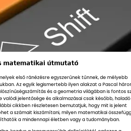
es matematikai útmutató
amelyek első ránézésre egyszerűnek tűnnek, de mélyebb
ukban. Az egyik legismertebb ilyen alakzat a Pascal hár
ószínűségszámítás és a geometria világában is fontos s
de valódi jelentősége és alkalmazásai csak később, haladó
ábbi cikkben részletesen bemutatjuk, hogy mit is jelent
ehet a számait kiszámítani, milyen matematikai összefüg
síthatók a mindennapi életben vagy a tudományban.