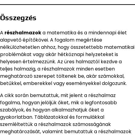
Összegzés
A
részhalmazok
a matematika és a mindennapi élet
alapvető építőkövei. A fogalom megértése
nélkülözhetetlen ahhoz, hogy összetettebb matematikai
problémákat vagy akár hétköznapi helyzeteket is
helyesen értelmezzünk. Az üres halmaztól kezdve a
teljes halmazig, a részhalmazok minden esetben
meghatározó szerepet töltenek be, akár számokkal,
betűkkel, emberekkel vagy eseményekkel dolgozunk.
A cikk során bemutattuk, mit jelent a részhalmaz
fogalma, hogyan jelöljük őket, mik a legfontosabb
szabályok, és hogyan alkalmazhatjuk őket a
gyakorlatban. Táblázatokkal és formulákkal
szemléltettük a részhalmazok számosságának
meghatározását, valamint bemutattuk a részhalmazok