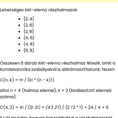
Lehetséges két-elemű részhalmazok:
{2, 4}
{2, 6}
{2, 8}
{4, 6}
{4, 8}
{6, 8}
Összesen 6 darab két-elemű részhalmaz létezik, amit a
kombinatorika szabályaival is alátámaszthatunk, hiszen
C(n, k) = n! / (k! * (n – k)!)
ahol n = 4 (halmaz elemei), k = 2 (kiválasztott elemek
száma):
C(4, 2) = 4! / (2!
2!) = (4
3
2
1) / (2
1
2 * 1) = 24 / 4 = 6
Ez jól mutatja, hogyan használhatjuk a részhalmazokat