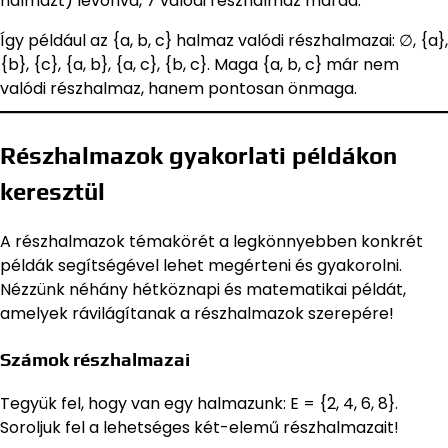
halmazt) levonva, 7 valódi részhalmaz marad.
Így például az {a, b, c} halmaz valódi részhalmazai: ∅, {a},
{b}, {c}, {a, b}, {a, c}, {b, c}. Maga {a, b, c} már nem
valódi részhalmaz, hanem pontosan önmaga.
Részhalmazok gyakorlati példákon
keresztül
A részhalmazok témakörét a legkönnyebben konkrét
példák segítségével lehet megérteni és gyakorolni.
Nézzünk néhány hétköznapi és matematikai példát,
amelyek rávilágítanak a részhalmazok szerepére!
Számok részhalmazai
Tegyük fel, hogy van egy halmazunk: E = {2, 4, 6, 8}.
Soroljuk fel a lehetséges két-elemű részhalmazait!