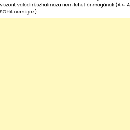
viszont valódi részhalmaza nem lehet önmagának (A ⊂ A
SOHA nem igaz).