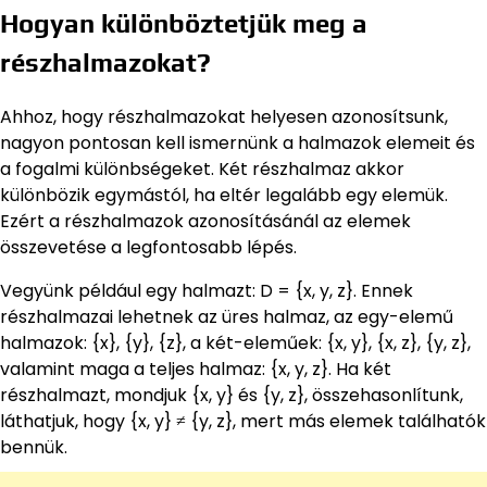
Hogyan különböztetjük meg a
részhalmazokat?
Ahhoz, hogy részhalmazokat helyesen azonosítsunk,
nagyon pontosan kell ismernünk a halmazok elemeit és
a fogalmi különbségeket. Két részhalmaz akkor
különbözik egymástól, ha eltér legalább egy elemük.
Ezért a részhalmazok azonosításánál az elemek
összevetése a legfontosabb lépés.
Vegyünk például egy halmazt: D = {x, y, z}. Ennek
részhalmazai lehetnek az üres halmaz, az egy-elemű
halmazok: {x}, {y}, {z}, a két-eleműek: {x, y}, {x, z}, {y, z},
valamint maga a teljes halmaz: {x, y, z}. Ha két
részhalmazt, mondjuk {x, y} és {y, z}, összehasonlítunk,
láthatjuk, hogy {x, y} ≠ {y, z}, mert más elemek találhatók
bennük.