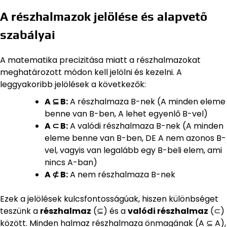
A részhalmazok jelölése és alapvető
szabályai
A matematika precizitása miatt a részhalmazokat
meghatározott módon kell jelölni és kezelni. A
leggyakoribb jelölések a következők:
A ⊆ B:
A részhalmaza B-nek (A minden eleme
benne van B-ben, A lehet egyenlő B-vel)
A ⊂ B:
A valódi részhalmaza B-nek (A minden
eleme benne van B-ben, DE A nem azonos B-
vel, vagyis van legalább egy B-beli elem, ami
nincs A-ban)
A ⊄ B:
A nem részhalmaza B-nek
Ezek a jelölések kulcsfontosságúak, hiszen különbséget
teszünk a
részhalmaz
(⊆) és a
valódi részhalmaz
(⊂)
között. Minden halmaz részhalmaza önmagának (A ⊆ A),