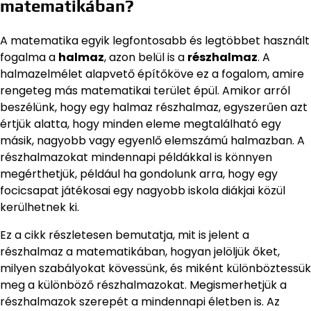
matematikában?
A matematika egyik legfontosabb és legtöbbet használt
fogalma a
halmaz
, azon belül is a
részhalmaz
. A
halmazelmélet alapvető építőköve ez a fogalom, amire
rengeteg más matematikai terület épül. Amikor arról
beszélünk, hogy egy halmaz részhalmaz, egyszerűen azt
értjük alatta, hogy minden eleme megtalálható egy
másik, nagyobb vagy egyenlő elemszámú halmazban. A
részhalmazokat mindennapi példákkal is könnyen
megérthetjük, például ha gondolunk arra, hogy egy
focicsapat játékosai egy nagyobb iskola diákjai közül
kerülhetnek ki.
Ez a cikk részletesen bemutatja, mit is jelent a
részhalmaz a matematikában, hogyan jelöljük őket,
milyen szabályokat kövessünk, és miként különböztessük
meg a különböző részhalmazokat. Megismerhetjük a
részhalmazok szerepét a mindennapi életben is. Az