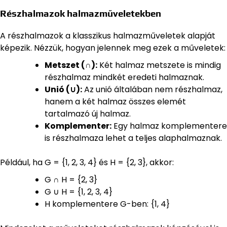
Részhalmazok halmazműveletekben
A részhalmazok a klasszikus halmazműveletek alapját
képezik. Nézzük, hogyan jelennek meg ezek a műveletek:
Metszet (∩):
Két halmaz metszete is mindig
részhalmaz mindkét eredeti halmaznak.
Unió (∪):
Az unió általában nem részhalmaz,
hanem a két halmaz összes elemét
tartalmazó új halmaz.
Komplementer:
Egy halmaz komplementere
is részhalmaza lehet a teljes alaphalmaznak.
Például, ha G = {1, 2, 3, 4} és H = {2, 3}, akkor:
G ∩ H = {2, 3}
G ∪ H = {1, 2, 3, 4}
H komplementere G-ben: {1, 4}