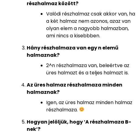
részhalmaz között?
Valódi részhalmaz csak akkor van, ha
a két halmaz nem azonos, azaz van
olyan elem a nagyobb halmazban,
ami nincs a kisebbben.
Hány részhalmaza van egy n elemű
halmaznak?
2^n részhalmaza van, beleértve az
üres halmazt és a teljes halmazt is.
Az üres halmaz részhalmaza minden
halmaznak?
Igen, az üres halmaz minden halmaz
részhalmaza.
Hogyan jelöljük, hogy ‘A részhalmaza B-
nek’?