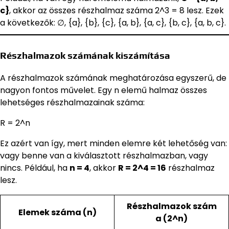
c}
, akkor az összes részhalmaz száma 2^3 = 8 lesz. Ezek
a következők: ∅, {a}, {b}, {c}, {a, b}, {a, c}, {b, c}, {a, b, c}.
Részhalmazok számának kiszámítása
A részhalmazok számának meghatározása egyszerű, de
nagyon fontos művelet. Egy n elemű halmaz összes
lehetséges részhalmazainak száma:
R = 2^n
Ez azért van így, mert minden elemre két lehetőség van:
vagy benne van a kiválasztott részhalmazban, vagy
nincs. Például, ha
n = 4
, akkor
R = 2^4 = 16
részhalmaz
lesz.
Részhalmazok szám
Elemek száma (n)
a (2^n)