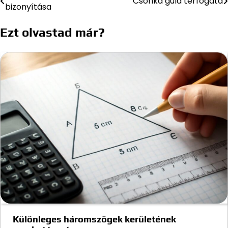
Csonka gúla térfogata
bizonyítása
navigáció
Ezt olvastad már?
Különleges háromszögek kerületének