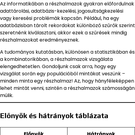
Az informatikában a részhalmazok gyakran előfordulnak
adattárolási, adatbázis-kezelési, jogosultságkezelési
vagy keresési problémák kapcsán. Például, ha egy
adatbázisban tárolt rekordokat különböző szűrők szerint
szeretnénk kiválasztani, akkor ezek a szűrések mindig
részhalmazokat eredményeznek.
A tudományos kutatásban, különösen a statisztikában és
a kombinatorikában, a részhalmazok vizsgálata
elengedhetetlen. Gondoljunk csak arra, hogy egy
vizsgálat során egy populációból mintákat veszünk –
minden minta egy részhalmaz! Az, hogy hányféleképpen
lehet mintát venni, szintén a részhalmazok számosságán
múlik.
Előnyök és hátrányok táblázata
Előnyök
Hátrányok