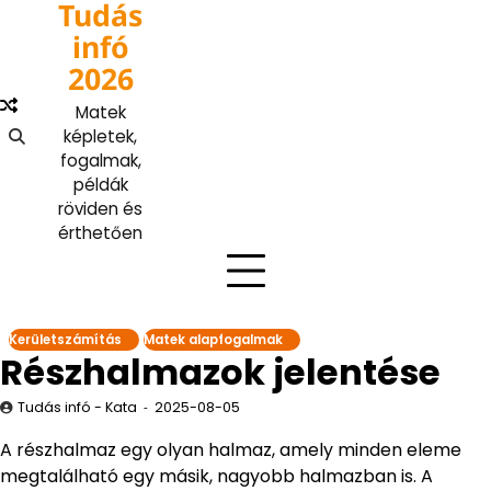
Tudás
Skip
to
infó
content
2026
Matek
képletek,
fogalmak,
példák
röviden és
érthetően
Kerületszámítás
Matek alapfogalmak
Részhalmazok jelentése
Tudás infó - Kata
2025-08-05
A részhalmaz egy olyan halmaz, amely minden eleme
megtalálható egy másik, nagyobb halmazban is. A