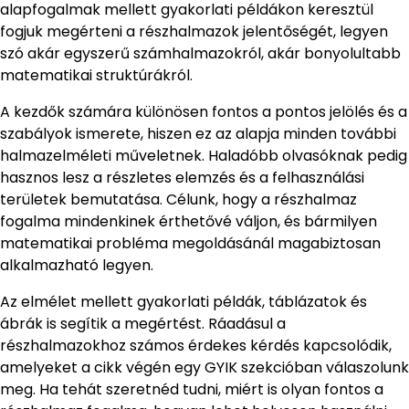
alapfogalmak mellett gyakorlati példákon keresztül
fogjuk megérteni a részhalmazok jelentőségét, legyen
szó akár egyszerű számhalmazokról, akár bonyolultabb
matematikai struktúrákról.
A kezdők számára különösen fontos a pontos jelölés és a
szabályok ismerete, hiszen ez az alapja minden további
halmazelméleti műveletnek. Haladóbb olvasóknak pedig
hasznos lesz a részletes elemzés és a felhasználási
területek bemutatása. Célunk, hogy a részhalmaz
fogalma mindenkinek érthetővé váljon, és bármilyen
matematikai probléma megoldásánál magabiztosan
alkalmazható legyen.
Az elmélet mellett gyakorlati példák, táblázatok és
ábrák is segítik a megértést. Ráadásul a
részhalmazokhoz számos érdekes kérdés kapcsolódik,
amelyeket a cikk végén egy GYIK szekcióban válaszolunk
meg. Ha tehát szeretnéd tudni, miért is olyan fontos a