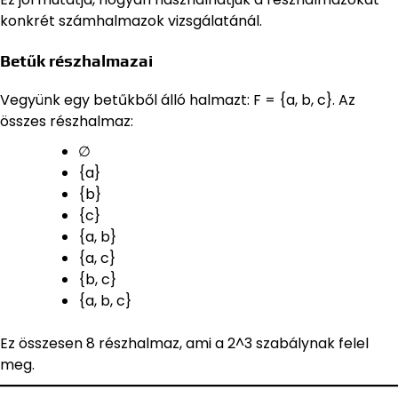
konkrét számhalmazok vizsgálatánál.
Betűk részhalmazai
Vegyünk egy betűkből álló halmazt: F = {a, b, c}. Az
összes részhalmaz:
∅
{a}
{b}
{c}
{a, b}
{a, c}
{b, c}
{a, b, c}
Ez összesen 8 részhalmaz, ami a 2^3 szabálynak felel
meg.