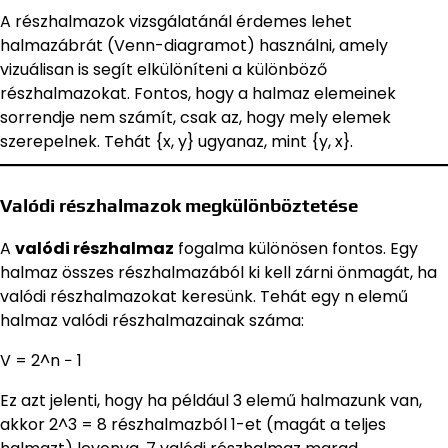
A részhalmazok vizsgálatánál érdemes lehet
halmazábrát (Venn-diagramot) használni, amely
vizuálisan is segít elkülöníteni a különböző
részhalmazokat. Fontos, hogy a halmaz elemeinek
sorrendje nem számít, csak az, hogy mely elemek
szerepelnek. Tehát {x, y} ugyanaz, mint {y, x}.
Valódi részhalmazok megkülönböztetése
A
valódi részhalmaz
fogalma különösen fontos. Egy
halmaz összes részhalmazából ki kell zárni önmagát, ha
valódi részhalmazokat keresünk. Tehát egy n elemű
halmaz valódi részhalmazainak száma:
V = 2^n − 1
Ez azt jelenti, hogy ha például 3 elemű halmazunk van,
akkor 2^3 = 8 részhalmazból 1-et (magát a teljes