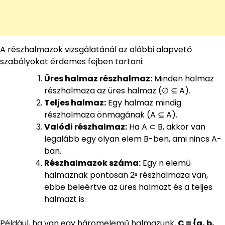
A részhalmazok vizsgálatánál az alábbi alapvető
szabályokat érdemes fejben tartani:
Üres halmaz részhalmaz:
Minden halmaz
részhalmaza az üres halmaz (∅ ⊆ A).
Teljes halmaz:
Egy halmaz mindig
részhalmaza önmagának (A ⊆ A).
Valódi részhalmaz:
Ha A ⊂ B, akkor van
legalább egy olyan elem B-ben, ami nincs A-
ban.
Részhalmazok száma:
Egy n elemű
halmaznak pontosan 2ⁿ részhalmaza van,
ebbe beleértve az üres halmazt és a teljes
halmazt is.
Például, ha van egy háromelemű halmazunk,
C = {a, b,