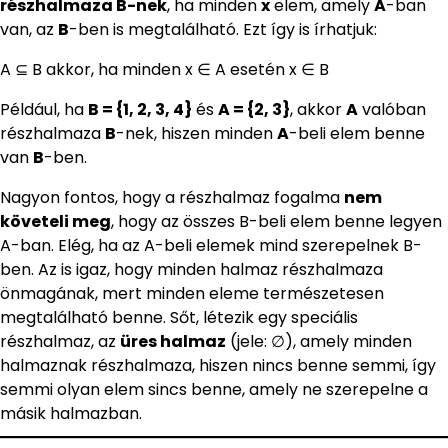
részhalmaza B-nek
, ha minden
x
elem, amely
A
-ban
van, az
B
-ben is megtalálható. Ezt így is írhatjuk:
A ⊆ B akkor, ha minden x ∈ A esetén x ∈ B
Például, ha
B = {1, 2, 3, 4}
és
A = {2, 3}
, akkor
A
valóban
részhalmaza
B
-nek, hiszen minden
A
-beli elem benne
van
B
-ben.
Nagyon fontos, hogy a részhalmaz fogalma
nem
követeli meg
, hogy az összes B-beli elem benne legyen
A-ban. Elég, ha az A-beli elemek mind szerepelnek B-
ben. Az is igaz, hogy minden halmaz részhalmaza
önmagának, mert minden eleme természetesen
megtalálható benne. Sőt, létezik egy speciális
részhalmaz, az
üres halmaz
(jele: ∅), amely minden
halmaznak részhalmaza, hiszen nincs benne semmi, így
semmi olyan elem sincs benne, amely ne szerepelne a
másik halmazban.