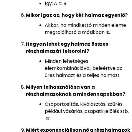
Így: A ⊆ B
Mikor igaz az, hogy két halmaz egyenlő?
Akkor, ha mindkettő minden eleme
megtalálható a másikban is.
Hogyan lehet egy halmaz összes
részhalmazát felsorolni?
Minden lehetséges
elemkombinációval, beleértve az
üres halmazt és a teljes halmazt.
Milyen felhasználása van a
részhalmazoknak a mindennapokban?
Csoportosítás, kiválasztás, szűrés,
például vásárlás, csapatkijelölés stb.
Miért exponenciálisan nő a részhalmazok