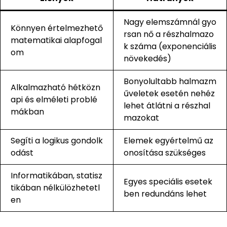
Nagy elemszámnál gyo
Könnyen értelmezhető
rsan nő a részhalmazo
matematikai alapfogal
k száma (exponenciális
om
növekedés)
Bonyolultabb halmazm
Alkalmazható hétközn
űveletek esetén nehéz
api és elméleti problé
lehet átlátni a részhal
mákban
mazokat
Segíti a logikus gondolk
Elemek egyértelmű az
odást
onosítása szükséges
Informatikában, statisz
Egyes speciális esetek
tikában nélkülözhetetl
ben redundáns lehet
en