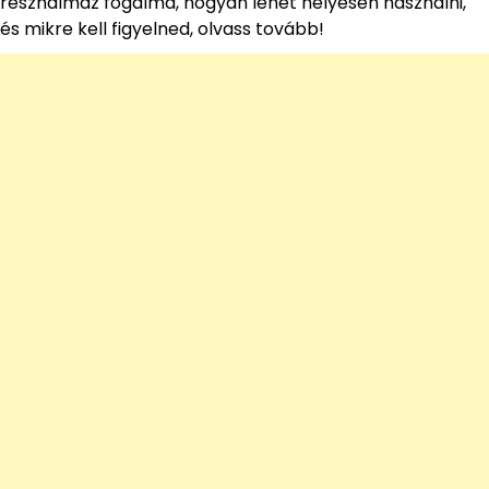
részhalmaz fogalma, hogyan lehet helyesen használni,
és mikre kell figyelned, olvass tovább!