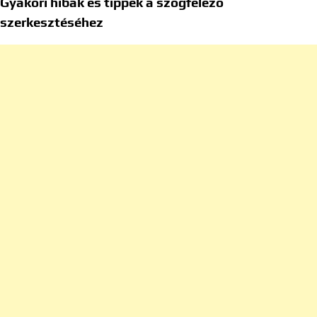
Gyakori hibák és tippek a szögfelező
szerkesztéséhez