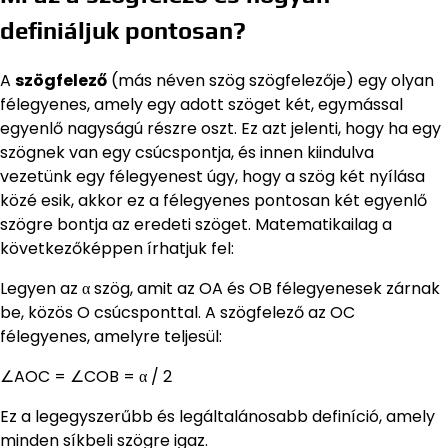
definiáljuk pontosan?
A
szögfelező
(más néven szög szögfelezője) egy olyan
félegyenes, amely egy adott szöget két, egymással
egyenlő nagyságú részre oszt. Ez azt jelenti, hogy ha egy
szögnek van egy csúcspontja, és innen kiindulva
vezetünk egy félegyenest úgy, hogy a szög két nyílása
közé esik, akkor ez a félegyenes pontosan két egyenlő
szögre bontja az eredeti szöget. Matematikailag a
következőképpen írhatjuk fel:
Legyen az α szög, amit az OA és OB félegyenesek zárnak
be, közös O csúcsponttal. A szögfelező az OC
félegyenes, amelyre teljesül:
∠AOC = ∠COB = α / 2
Ez a legegyszerűbb és legáltalánosabb definíció, amely
minden síkbeli szögre igaz.