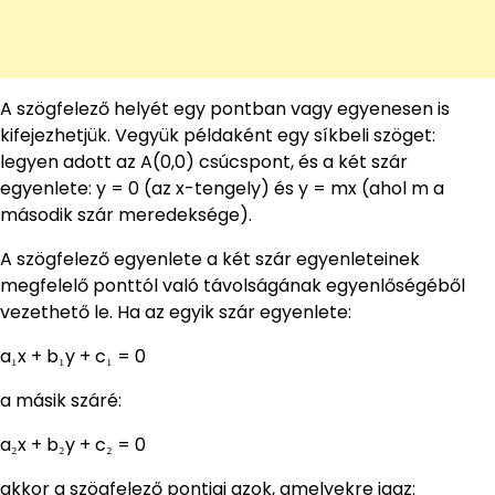
A szögfelező helyét egy pontban vagy egyenesen is
kifejezhetjük. Vegyük példaként egy síkbeli szöget:
legyen adott az A(0,0) csúcspont, és a két szár
egyenlete: y = 0 (az x-tengely) és y = mx (ahol m a
második szár meredeksége).
A szögfelező egyenlete a két szár egyenleteinek
megfelelő ponttól való távolságának egyenlőségéből
vezethető le. Ha az egyik szár egyenlete:
a₁x + b₁y + c₁ = 0
a másik száré:
a₂x + b₂y + c₂ = 0
akkor a szögfelező pontjai azok, amelyekre igaz: