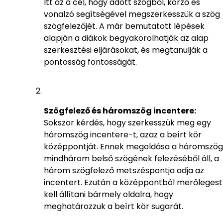
Itt az a cél, hogy adott szögből, körző és
vonalzó segítségével megszerkesszük a szög
szögfelezőjét. A már bemutatott lépések
alapján a diákok begyakorolhatják az alap
szerkesztési eljárásokat, és megtanulják a
pontosság fontosságát.
Szögfelező és háromszög incentere:
Sokszor kérdés, hogy szerkesszük meg egy
háromszög incentere-t, azaz a beírt kör
középpontját. Ennek megoldása a háromszög
mindhárom belső szögének felezéséből áll, a
három szögfelező metszéspontja adja az
incentert. Ezután a középpontból merőlegest
kell állítani bármely oldalra, hogy
meghatározzuk a beírt kör sugarát.