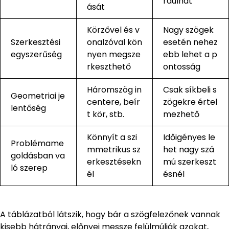
rdulhat
ását
Körzővel és v
Nagy szögek
Szerkesztési
onalzóval kön
esetén nehez
egyszerűség
nyen megsze
ebb lehet a p
rkeszthető
ontosság
Háromszög in
Csak síkbeli s
Geometriai je
centere, beír
zögekre értel
lentőség
t kör, stb.
mezhető
Könnyít a szi
Időigényes le
Problémame
mmetrikus sz
het nagy szá
goldásban va
erkesztésekn
mú szerkeszt
ló szerep
él
ésnél
A táblázatból látszik, hogy bár a szögfelezőnek vannak
kisebb hátrányai, előnyei messze felülmúlják azokat,