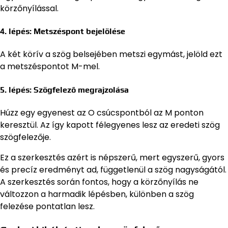
körzőnyílással.
4. lépés: Metszéspont bejelölése
A két körív a szög belsejében metszi egymást, jelöld ezt
a metszéspontot M-mel.
5. lépés: Szögfelező megrajzolása
Húzz egy egyenest az O csúcspontból az M ponton
keresztül. Az így kapott félegyenes lesz az eredeti szög
szögfelezője.
Ez a szerkesztés azért is népszerű, mert egyszerű, gyors
és precíz eredményt ad, függetlenül a szög nagyságától.
A szerkesztés során fontos, hogy a körzőnyílás ne
változzon a harmadik lépésben, különben a szög
felezése pontatlan lesz.