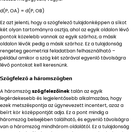
d(P, OA) = d(P, OB)
Ez azt jelenti, hogy a szögfelező tulajdonképpen a síkot
két olyan tartományra osztja, ahol az egyik oldalon lévő
pontok közelebb vannak az egyik szárhoz, a másik
oldalon lévők pedig a másik szárhoz. Ez a tulajdonság
rengeteg geometriai feladatban felhasználható –
például amikor a szög két szárával egyenlő távolságra
lévő pontokat kell keresnünk.
Szögfelező a háromszögben
A háromszög
szögfelezőinek
talán az egyik
legérdekesebb és legjelentősebb alkalmazása, hogy
ezek metszéspontja az úgynevezett incentert, azaz a
beírt kör középpontját adja. Ez a pont mindig a
háromszög belsejében található, és egyenlő távolságra
van a háromszög mindhárom oldalától. Ez a tulajdonság