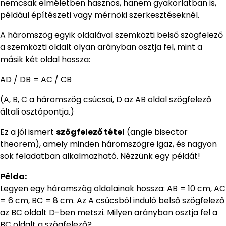
nemcsak elméletben hasznos, hanem gyakorlatban is,
például építészeti vagy mérnöki szerkesztéseknél.
A háromszög egyik oldalával szemközti belső szögfelező
a szemközti oldalt olyan arányban osztja fel, mint a
másik két oldal hossza:
AD / DB = AC / CB
(A, B, C a háromszög csúcsai, D az AB oldal szögfelező
általi osztópontja.)
Ez a jól ismert
szögfelező tétel
(angle bisector
theorem), amely minden háromszögre igaz, és nagyon
sok feladatban alkalmazható. Nézzünk egy példát!
Példa:
Legyen egy háromszög oldalainak hossza: AB = 10 cm, AC
= 6 cm, BC = 8 cm. Az A csúcsból induló belső szögfelező
az BC oldalt D-ben metszi. Milyen arányban osztja fel a
BC oldalt a szögfelező?