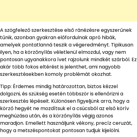
A szögfelező szerkesztése első ránézésre egyszerűnek
tűnik, azonban gyakran előfordulnak apró hibák,
amelyek pontatlanná teszik a végeredményt. Tipikusan
ilyen, ha a körzőnyílás véletlenül elmozdul, vagy nem
pontosan ugyanakkora ívet rajzolunk mindkét szárból. Ez
akár több fokos eltérést is jelenthet, ami nagyobb
szerkesztésekben komoly problémát okozhat.
Tipp: Érdemes mindig határozottan, biztos kézzel
dolgozni, és szükség esetén többször is ellenőrizni a
szerkesztés lépéseit. Különösen figyeljünk arra, hogy a
körző hegyét ne mozdítsuk el a csúcsból az első körív
meghúzása után, és a körzőnyílás végig azonos
maradjon. Emellett használjunk vékony, precíz ceruzát,
hogy a metszéspontokat pontosan tudjuk kijelölni.