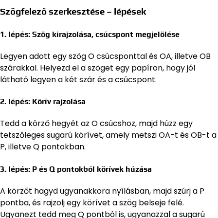
Szögfelező szerkesztése – lépések
1. lépés: Szög kirajzolása, csúcspont megjelölése
Legyen adott egy szög O csúcsponttal és OA, illetve OB
szárakkal. Helyezd el a szöget egy papíron, hogy jól
látható legyen a két szár és a csúcspont.
2. lépés: Körív rajzolása
Tedd a körző hegyét az O csúcshoz, majd húzz egy
tetszőleges sugarú körívet, amely metszi OA-t és OB-t a
P, illetve Q pontokban.
3. lépés: P és Q pontokból körívek húzása
A körzőt hagyd ugyanakkora nyílásban, majd szúrj a P
pontba, és rajzolj egy körívet a szög belseje felé.
Ugyanezt tedd meg Q pontból is, ugyanazzal a sugarú