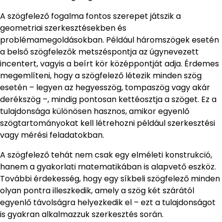
A szögfelező fogalma fontos szerepet játszik a
geometriai szerkesztésekben és
problémamegoldásokban. Például háromszögek esetén
a belső szögfelezők metszéspontja az úgynevezett
incentert, vagyis a beírt kör középpontját adja. Érdemes
megemlíteni, hogy a szögfelező létezik minden szög
esetén – legyen az hegyesszög, tompaszög vagy akár
derékszög –, mindig pontosan kettéosztja a szöget. Ez a
tulajdonsága különösen hasznos, amikor egyenlő
szögtartományokat kell létrehozni például szerkesztési
vagy mérési feladatokban.
A szögfelező tehát nem csak egy elméleti konstrukció,
hanem a gyakorlati matematikában is alapvető eszköz.
További érdekesség, hogy egy síkbeli szögfelező minden
olyan pontra illeszkedik, amely a szög két szárától
egyenlő távolságra helyezkedik el – ezt a tulajdonságot
is gyakran alkalmazzuk szerkesztés során.