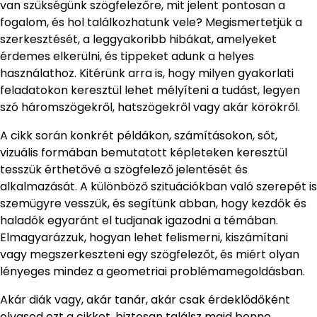
van szükségünk szögfelezőre, mit jelent pontosan a
fogalom, és hol találkozhatunk vele? Megismertetjük a
szerkesztését, a leggyakoribb hibákat, amelyeket
érdemes elkerülni, és tippeket adunk a helyes
használathoz. Kitérünk arra is, hogy milyen gyakorlati
feladatokon keresztül lehet mélyíteni a tudást, legyen
szó háromszögekről, hatszögekről vagy akár körökről.
A cikk során konkrét példákon, számításokon, sőt,
vizuális formában bemutatott képleteken keresztül
tesszük érthetővé a szögfelező jelentését és
alkalmazását. A különböző szituációkban való szerepét is
szemügyre vesszük, és segítünk abban, hogy kezdők és
haladók egyaránt el tudjanak igazodni a témában.
Elmagyarázzuk, hogyan lehet felismerni, kiszámítani
vagy megszerkeszteni egy szögfelezőt, és miért olyan
lényeges mindez a geometriai problémamegoldásban.
Akár diák vagy, akár tanár, akár csak érdeklődőként
olvasod ezt a cikket, biztosan találsz majd benne