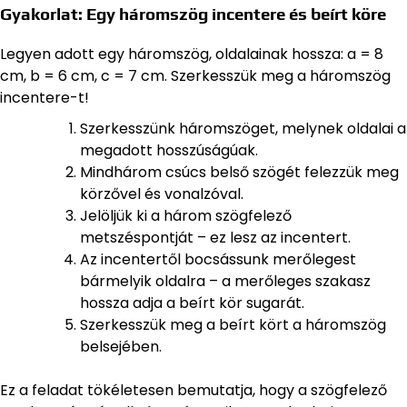
Gyakorlat: Egy háromszög incentere és beírt köre
Legyen adott egy háromszög, oldalainak hossza: a = 8
cm, b = 6 cm, c = 7 cm. Szerkesszük meg a háromszög
incentere-t!
Szerkesszünk háromszöget, melynek oldalai a
megadott hosszúságúak.
Mindhárom csúcs belső szögét felezzük meg
körzővel és vonalzóval.
Jelöljük ki a három szögfelező
metszéspontját – ez lesz az incentert.
Az incentertől bocsássunk merőlegest
bármelyik oldalra – a merőleges szakasz
hossza adja a beírt kör sugarát.
Szerkesszük meg a beírt kört a háromszög
belsejében.
Ez a feladat tökéletesen bemutatja, hogy a szögfelező