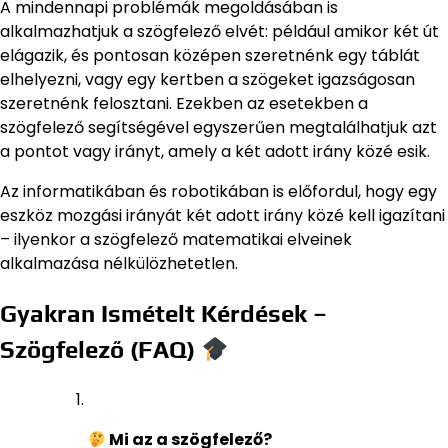
A mindennapi problémák megoldásában is
alkalmazhatjuk a szögfelező elvét: például amikor két út
elágazik, és pontosan középen szeretnénk egy táblát
elhelyezni, vagy egy kertben a szögeket igazságosan
szeretnénk felosztani. Ezekben az esetekben a
szögfelező segítségével egyszerűen megtalálhatjuk azt
a pontot vagy irányt, amely a két adott irány közé esik.
Az informatikában és robotikában is előfordul, hogy egy
eszköz mozgási irányát két adott irány közé kell igazítani
– ilyenkor a szögfelező matematikai elveinek
alkalmazása nélkülözhetetlen.
Gyakran Ismételt Kérdések –
Szögfelező (FAQ)
Mi az a szögfelező?