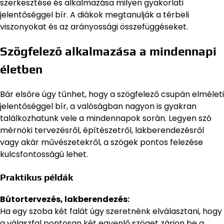
szerkesztése és alkalmazása milyen gyakorlati
jelentőséggel bír. A diákok megtanulják a térbeli
viszonyokat és az arányossági összefüggéseket.
Szögfelező alkalmazása a mindennapi
életben
Bár elsőre úgy tűnhet, hogy a szögfelező csupán elméleti
jelentőséggel bír, a valóságban nagyon is gyakran
találkozhatunk vele a mindennapok során. Legyen szó
mérnöki tervezésről, építészetről, lakberendezésről
vagy akár művészetekről, a szögek pontos felezése
kulcsfontosságú lehet.
Praktikus példák
Bútortervezés, lakberendezés:
Ha egy szoba két falát úgy szeretnénk elválasztani, hogy
a válaszfal pontosan két egyenlő szöget zárjon be a