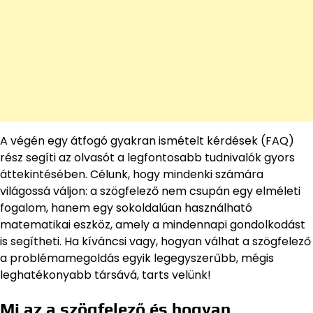
A végén egy átfogó gyakran ismételt kérdések (FAQ)
rész segíti az olvasót a legfontosabb tudnivalók gyors
áttekintésében. Célunk, hogy mindenki számára
világossá váljon: a szögfelező nem csupán egy elméleti
fogalom, hanem egy sokoldalúan használható
matematikai eszköz, amely a mindennapi gondolkodást
is segítheti. Ha kíváncsi vagy, hogyan válhat a szögfelező
a problémamegoldás egyik legegyszerűbb, mégis
leghatékonyabb társává, tarts velünk!
Mi az a szögfelező és hogyan