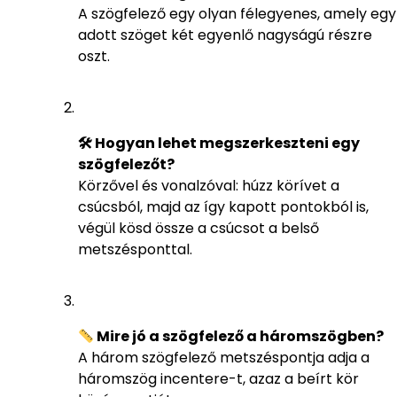
A szögfelező egy olyan félegyenes, amely egy
adott szöget két egyenlő nagyságú részre
oszt.
🛠 Hogyan lehet megszerkeszteni egy
szögfelezőt?
Körzővel és vonalzóval: húzz körívet a
csúcsból, majd az így kapott pontokból is,
végül kösd össze a csúcsot a belső
metszésponttal.
Mire jó a szögfelező a háromszögben?
A három szögfelező metszéspontja adja a
háromszög incentere-t, azaz a beírt kör