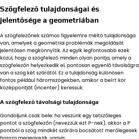
Szögfelező tulajdonságai és
jelentősége a geometriában
A szögfelezőnek számos figyelemre méltó tulajdonsága
van, amelyek a geometriai problémák megoldását
jelentősen megkönnyítik. Az egyik legfontosabb ezek
közül, hogy a szögfelező minden olyan pontja, amely a
szögfelezőn helyezkedik el, pontosan egyenlő távolságra
van a szög két szárától. Ez a tulajdonság különösen
fontos például háromszögekben, amikor a beírt kör
középpontját (incenter) keressük.
A szögfelező távolsági tulajdonsága
Gondoljunk csak bele: ha veszünk egy tetszőleges
pontot a szögfelezőn (nevezzük ezt P-nek), akkor a P
pontból a szög mindkét szárára bocsátott merőlegesek
hossza megegyezik, vagyis: