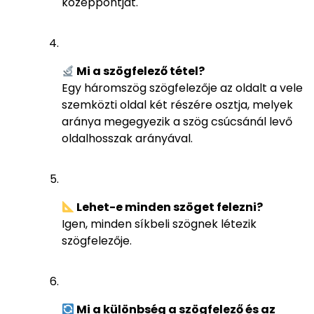
középpontját.
Mi a szögfelező tétel?
Egy háromszög szögfelezője az oldalt a vele
szemközti oldal két részére osztja, melyek
aránya megegyezik a szög csúcsánál levő
oldalhosszak arányával.
Lehet-e minden szöget felezni?
Igen, minden síkbeli szögnek létezik
szögfelezője.
Mi a különbség a szögfelező és az