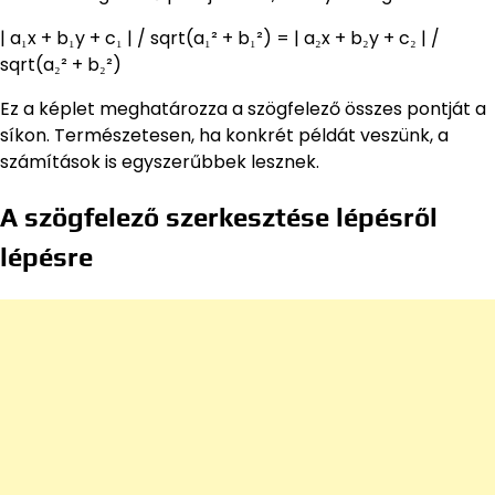
| a₁x + b₁y + c₁ | / sqrt(a₁² + b₁²) = | a₂x + b₂y + c₂ | /
sqrt(a₂² + b₂²)
Ez a képlet meghatározza a szögfelező összes pontját a
síkon. Természetesen, ha konkrét példát veszünk, a
számítások is egyszerűbbek lesznek.
A szögfelező szerkesztése lépésről
lépésre