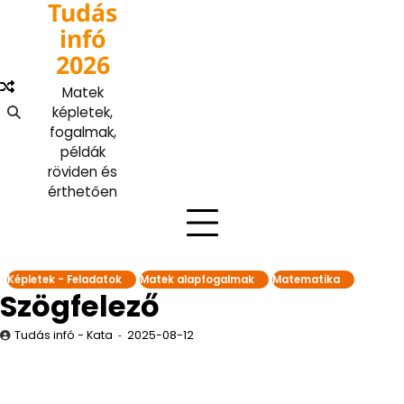
Tudás
Skip
to
infó
content
2026
Matek
képletek,
fogalmak,
példák
röviden és
érthetően
Képletek - Feladatok
Matek alapfogalmak
Matematika
Szögfelező
Tudás infó - Kata
2025-08-12