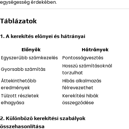
egységesség érdekében.
Táblázatok
1. A kerekítés előnyei és hátrányai
Előnyök
Hátrányok
Egyszerűbb számkezelés
Pontosságvesztés
Hosszú számításoknál
Gyorsabb számítás
torzulhat
Áttekinthetőbb
Hibás alkalmazás
eredmények
félrevezethet
Túlzott részletek
Kerekítési hibák
elhagyása
összegződése
2. Különböző kerekítési szabályok
összehasonlítása