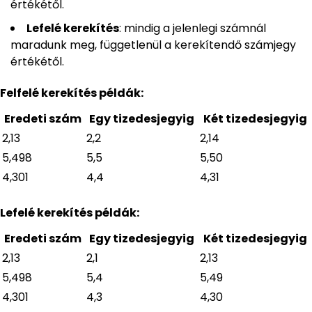
értékétől.
Lefelé kerekítés
: mindig a jelenlegi számnál
maradunk meg, függetlenül a kerekítendő számjegy
értékétől.
Felfelé kerekítés példák:
Eredeti szám
Egy tizedesjegyig
Két tizedesjegyig
2,13
2,2
2,14
5,498
5,5
5,50
4,301
4,4
4,31
Lefelé kerekítés példák:
Eredeti szám
Egy tizedesjegyig
Két tizedesjegyig
2,13
2,1
2,13
5,498
5,4
5,49
4,301
4,3
4,30