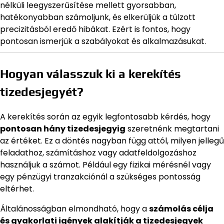
nélküli leegyszerűsítése mellett gyorsabban,
hatékonyabban számoljunk, és elkerüljük a túlzott
precizitásból eredő hibákat. Ezért is fontos, hogy
pontosan ismerjük a szabályokat és alkalmazásukat.
Hogyan válasszuk ki a kerekítés
tizedesjegyét?
A kerekítés során az egyik legfontosabb kérdés, hogy
pontosan hány tizedesjegyig
szeretnénk megtartani
az értéket. Ez a döntés nagyban függ attól, milyen jellegű
feladathoz, számításhoz vagy adatfeldolgozáshoz
használjuk a számot. Például egy fizikai mérésnél vagy
egy pénzügyi tranzakciónál a szükséges pontosság
eltérhet.
Általánosságban elmondható, hogy a
számolás célja
és gyakorlati igények alakítják a tizedesjegyek