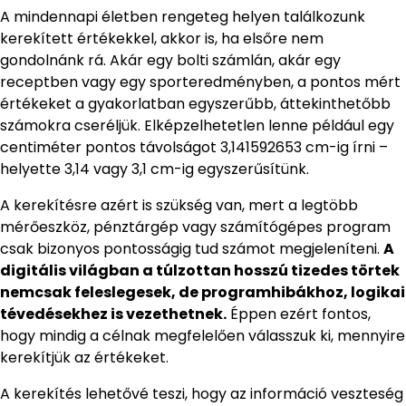
A mindennapi életben rengeteg helyen találkozunk
kerekített értékekkel, akkor is, ha elsőre nem
gondolnánk rá. Akár egy bolti számlán, akár egy
receptben vagy egy sporteredményben, a pontos mért
értékeket a gyakorlatban egyszerűbb, áttekinthetőbb
számokra cseréljük. Elképzelhetetlen lenne például egy
centiméter pontos távolságot 3,141592653 cm-ig írni –
helyette 3,14 vagy 3,1 cm-ig egyszerűsítünk.
A kerekítésre azért is szükség van, mert a legtöbb
mérőeszköz, pénztárgép vagy számítógépes program
csak bizonyos pontosságig tud számot megjeleníteni.
A
digitális világban a túlzottan hosszú tizedes törtek
nemcsak feleslegesek, de programhibákhoz, logikai
tévedésekhez is vezethetnek.
Éppen ezért fontos,
hogy mindig a célnak megfelelően válasszuk ki, mennyire
kerekítjük az értékeket.
A kerekítés lehetővé teszi, hogy az információ veszteség