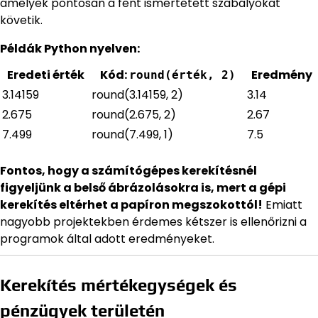
amelyek pontosan a fent ismertetett szabályokat
követik.
Példák Python nyelven:
Eredeti érték
Kód:
Eredmény
round(érték, 2)
3.14159
round(3.14159, 2)
3.14
2.675
round(2.675, 2)
2.67
7.499
round(7.499, 1)
7.5
Fontos, hogy a számítógépes kerekítésnél
figyeljünk a belső ábrázolásokra is, mert a gépi
kerekítés eltérhet a papíron megszokottól!
Emiatt
nagyobb projektekben érdemes kétszer is ellenőrizni a
programok által adott eredményeket.
Kerekítés mértékegységek és
pénzügyek területén