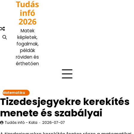
Tudás
Skip
to
infó
content
2026
Matek
képletek,
fogalmak,
példák
röviden és
érthetően
Matematika
Tizedesjegyekre kerekítés
menete és szabályai
Tudás infó - Kata
2026-07-07