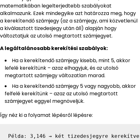
matematikában legelterjedtebb szabályokat
alkalmazunk. Ezek mindegyike azt határozza meg, hogy
a kerekítendő számjegy (az a számjegy, ami közvetlenül
a kiválasztott tizedesjegy után áll) alapján hogy
változtatjuk az utolsó megtartott számjegyet.
A legáltalánosabb kerekítési szabályok:
Ha a kerekítendő számjegy kisebb, mint 5, akkor
lefelé kerekítünk – azaz elhagyjuk, és az utolsó
megtartott számjegy változatlan marad.
Ha a kerekítendő számjegy 5 vagy nagyobb, akkor
felfelé kerekítünk – azaz az utolsó megtartott
számjegyet eggyel megnöveljük.
Így néz ki a folyamat lépésről lépésre:
Példa: 3,146 → két tizedesjegyre kerekítve
