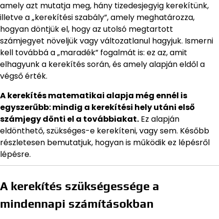
amely azt mutatja meg, hány tizedesjegyig kerekítünk,
illetve a „kerekítési szabály”, amely meghatározza,
hogyan döntjük el, hogy az utolsó megtartott
számjegyet növeljük vagy változatlanul hagyjuk. Ismerni
kell továbbá a „maradék” fogalmát is: ez az, amit
elhagyunk a kerekítés során, és amely alapján eldől a
végső érték.
A kerekítés matematikai alapja még ennél is
egyszerűbb: mindig a kerekítési hely utáni első
számjegy dönti el a továbbiakat.
Ez alapján
eldönthető, szükséges-e kerekíteni, vagy sem. Később
részletesen bemutatjuk, hogyan is működik ez lépésről
lépésre.
A kerekítés szükségessége a
mindennapi számításokban