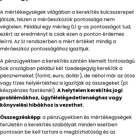
A mértékegységek világában a kerekítés kulcsszerepet
játszik, hiszen a mérőeszközök pontossága nem
végtelen. Például egy mérleg 0,1 g-os pontosságot tud,
ezért az eredményt is csak ezen a ponton érdemes
leírni. Az SI rendszerben a mért értéket mindig a
mérőeszköz pontosságához igazítjuk.
A pénzügyekben a kerekítés szintén kiemelt fontosságú.
Sok országban például két tizedesjegyig kerekítik a
pénznemeket (forint, euro, dollár), de néhol már az ötös
vagy tízes helyiértékhez is igazítják az összegeket (pl.
készpénzes fizetésnél).
A helytelen kerekítés jogi
problémákhoz, ügyfélelégedetlenséghez vagy
könyvelési hibákhoz is vezethet.
Összegzésképp
: a pénzügyekben és mértékegységek
területén a kerekítés szabályait minden esetben
pontosan be kell tartani a megbízhatóság és az