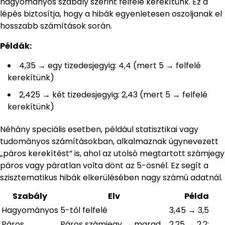
hagyományos szabály szerint felfelé kerekítünk. Ez a
lépés biztosítja, hogy a hibák egyenletesen oszoljanak el
hosszabb számítások során.
Példák:
4,35 → egy tizedesjegyig: 4,4 (mert 5 → felfelé
kerekítünk)
2,425 → két tizedesjegyig: 2,43 (mert 5 → felfelé
kerekítünk)
Néhány speciális esetben, például statisztikai vagy
tudományos számításokban, alkalmaznak úgynevezett
„páros kerekítést” is, ahol az utolsó megtartott számjegy
páros vagy páratlan volta dönt az 5-ösnél. Ez segít a
szisztematikus hibák elkerülésében nagy számú adatnál.
Szabály
Elv
Példa
Hagyományos
5-től felfelé
3,45 → 3,5
Páros
Páros számjegy → marad,
2,25 → 2,2;