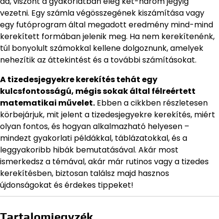
ad, viszont a gyakorlatban elég két-három jegyig
vezetni. Egy számla végösszegének kiszámítása vagy
egy futóprogram által megadott eredmény mind-mind
kerekített formában jelenik meg. Ha nem kerekítenénk,
túl bonyolult számokkal kellene dolgoznunk, amelyek
nehezítik az áttekintést és a további számításokat.
A tizedesjegyekre kerekítés tehát egy
kulcsfontosságú, mégis sokak által félreértett
matematikai művelet.
Ebben a cikkben részletesen
körbejárjuk, mit jelent a tizedesjegyekre kerekítés, miért
olyan fontos, és hogyan alkalmazható helyesen –
mindezt gyakorlati példákkal, táblázatokkal, és a
leggyakoribb hibák bemutatásával. Akár most
ismerkedsz a témával, akár már rutinos vagy a tizedes
kerekítésben, biztosan találsz majd hasznos
újdonságokat és érdekes tippeket!
Tartalomjegyzék