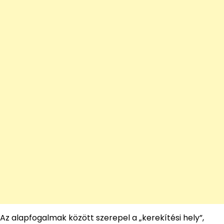
Az alapfogalmak között szerepel a „kerekítési hely”,