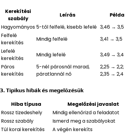
Kerekítési
Leírás
Példa
szabály
Hagyományos
5-től felfelé, kisebb lefelé
3,46 → 3,5
Felfelé
Mindig felfelé
3,41 → 3,5
kerekítés
Lefelé
Mindig lefelé
3,49 → 3,4
kerekítés
Páros
5-nél párosnál marad,
2,25 → 2,2;
kerekítés
páratlannál nő
2,35 → 2,4
3. Tipikus hibák és megelőzésük
Hiba típusa
Megelőzési javaslat
Rossz tizedeshely
Mindig ellenőrizd a feladatot
Rossz szabály
Ismerd meg a szabályokat
Túl korai kerekítés
A végén kerekíts