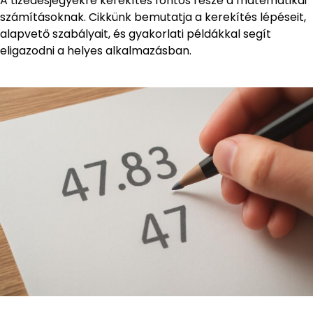
A tizedesjegyekre kerekítés fontos része a matematikai
számításoknak. Cikkünk bemutatja a kerekítés lépéseit,
alapvető szabályait, és gyakorlati példákkal segít
eligazodni a helyes alkalmazásban.