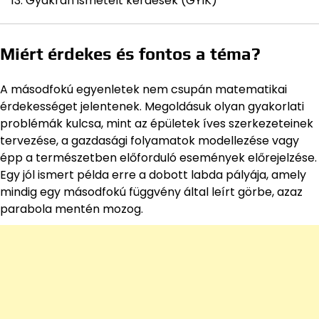
Gyakran ismételt kérdések (GYIK)
Miért érdekes és fontos a téma?
A másodfokú egyenletek nem csupán matematikai
érdekességet jelentenek. Megoldásuk olyan gyakorlati
problémák kulcsa, mint az épületek íves szerkezeteinek
tervezése, a gazdasági folyamatok modellezése vagy
épp a természetben előforduló események előrejelzése.
Egy jól ismert példa erre a dobott labda pályája, amely
mindig egy másodfokú függvény által leírt görbe, azaz
parabola mentén mozog.