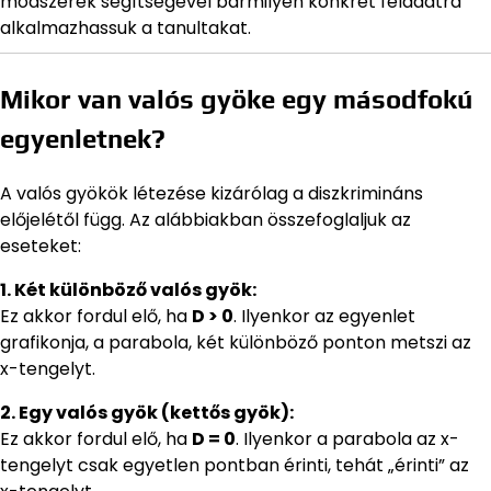
módszerek segítségével bármilyen konkrét feladatra
alkalmazhassuk a tanultakat.
Mikor van valós gyöke egy másodfokú
egyenletnek?
A valós gyökök létezése kizárólag a diszkrimináns
előjelétől függ. Az alábbiakban összefoglaljuk az
eseteket:
1. Két különböző valós gyök:
Ez akkor fordul elő, ha
D > 0
. Ilyenkor az egyenlet
grafikonja, a parabola, két különböző ponton metszi az
x-tengelyt.
2. Egy valós gyök (kettős gyök):
Ez akkor fordul elő, ha
D = 0
. Ilyenkor a parabola az x-
tengelyt csak egyetlen pontban érinti, tehát „érinti” az