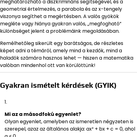
meghatározható a diszkrimináns segítségével, és a
geometriai értelmezés, a parabola és az x-tengely
viszonya segíthet a megértésben. A valós gyökök
megléte vagy hiánya gyakran valós, „megfogható”
különbséget jelent a problémáink megoldásában.
Remélhetőleg sikerült egy barátságos, de részletes
képet adni a témáról, amely mind a kezdők, mind a
haladók számára hasznos lehet — hiszen a matematika
valóban mindenhol ott van körülöttünk!
Gyakran ismételt kérdések (GYIK)
Mi az a másodfokú egyenlet?
Olyan egyenlet, amelyben az ismeretlen négyzeten is
szerepel, azaz az általános alakja: ax² + bx + c = 0, ahol
a ≠ 0.