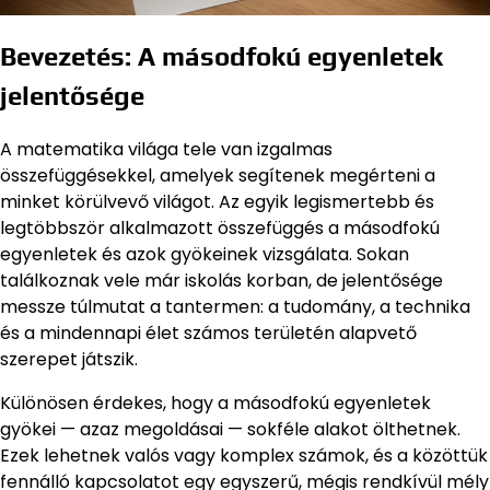
Bevezetés: A másodfokú egyenletek
jelentősége
A matematika világa tele van izgalmas
összefüggésekkel, amelyek segítenek megérteni a
minket körülvevő világot. Az egyik legismertebb és
legtöbbször alkalmazott összefüggés a másodfokú
egyenletek és azok gyökeinek vizsgálata. Sokan
találkoznak vele már iskolás korban, de jelentősége
messze túlmutat a tantermen: a tudomány, a technika
és a mindennapi élet számos területén alapvető
szerepet játszik.
Különösen érdekes, hogy a másodfokú egyenletek
gyökei — azaz megoldásai — sokféle alakot ölthetnek.
Ezek lehetnek valós vagy komplex számok, és a közöttük
fennálló kapcsolatot egy egyszerű, mégis rendkívül mély