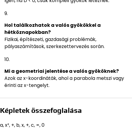
Igen, ha D < 0, csak komplex gyökök léteznek.
Hol találkozhatok a valós gyökökkel a
hétköznapokban?
Fizikai, építészeti, gazdasági problémák,
pályaszámítások, szerkezettervezés során.
Mi a geometriai jelentése a valós gyököknek?
Azok az x-koordináták, ahol a parabola metszi vagy
érinti az x-tengelyt.
Képletek összefoglalása
a, x², +, b, x, +, c, =, 0