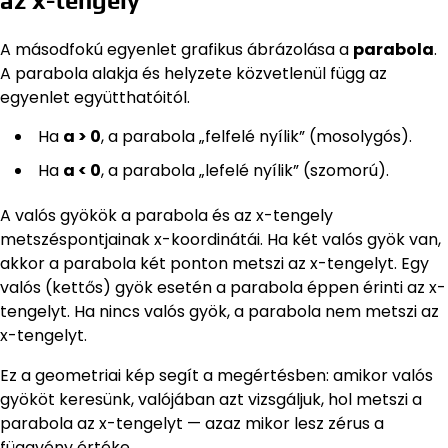
az x-tengely
A másodfokú egyenlet grafikus ábrázolása a
parabola
.
A parabola alakja és helyzete közvetlenül függ az
egyenlet együtthatóitól.
Ha
a > 0
, a parabola „felfelé nyílik” (mosolygós).
Ha
a < 0
, a parabola „lefelé nyílik” (szomorú).
A valós gyökök a parabola és az x-tengely
metszéspontjainak x-koordinátái. Ha két valós gyök van,
akkor a parabola két ponton metszi az x-tengelyt. Egy
valós (kettős) gyök esetén a parabola éppen érinti az x-
tengelyt. Ha nincs valós gyök, a parabola nem metszi az
x-tengelyt.
Ez a geometriai kép segít a megértésben: amikor valós
gyököt keresünk, valójában azt vizsgáljuk, hol metszi a
parabola az x-tengelyt — azaz mikor lesz zérus a
függvény értéke.