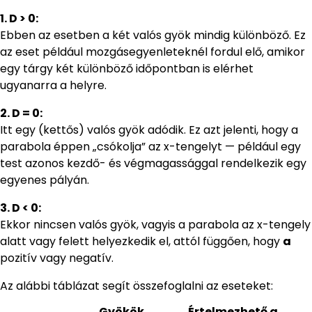
1. D > 0:
Ebben az esetben a két valós gyök mindig különböző. Ez
az eset például mozgásegyenleteknél fordul elő, amikor
egy tárgy két különböző időpontban is elérhet
ugyanarra a helyre.
2. D = 0:
Itt egy (kettős) valós gyök adódik. Ez azt jelenti, hogy a
parabola éppen „csókolja” az x-tengelyt — például egy
test azonos kezdő- és végmagassággal rendelkezik egy
egyenes pályán.
3. D < 0:
Ekkor nincsen valós gyök, vagyis a parabola az x-tengely
alatt vagy felett helyezkedik el, attól függően, hogy
a
pozitív vagy negatív.
Az alábbi táblázat segít összefoglalni az eseteket:
Gyökök
Értelmezhető a