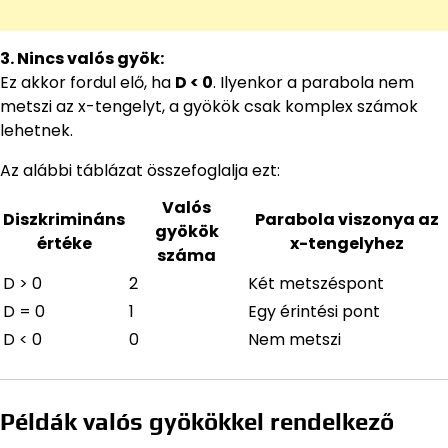
3. Nincs valós gyök:
Ez akkor fordul elő, ha
D < 0
. Ilyenkor a parabola nem
metszi az x-tengelyt, a gyökök csak komplex számok
lehetnek.
Az alábbi táblázat összefoglalja ezt:
Valós
Diszkrimináns
Parabola viszonya az
gyökök
értéke
x-tengelyhez
száma
D > 0
2
Két metszéspont
D = 0
1
Egy érintési pont
D < 0
0
Nem metszi
Példák valós gyökökkel rendelkező