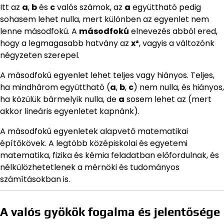
Itt az
a
,
b
és
c
valós számok, az
a
együttható pedig
sohasem lehet nulla, mert különben az egyenlet nem
lenne másodfokú. A
másodfokú
elnevezés abból ered,
hogy a legmagasabb hatvány az
x²
, vagyis a változónk
négyzeten szerepel.
A másodfokú egyenlet lehet teljes vagy hiányos. Teljes,
ha mindhárom együttható (
a
,
b
,
c
) nem nulla, és hiányos,
ha közülük bármelyik nulla, de
a
sosem lehet az (mert
akkor lineáris egyenletet kapnánk).
A másodfokú egyenletek alapvető matematikai
építőkövek. A legtöbb középiskolai és egyetemi
matematika, fizika és kémia feladatban előfordulnak, és
nélkülözhetetlenek a mérnöki és tudományos
számításokban is.
A valós gyökök fogalma és jelentősége