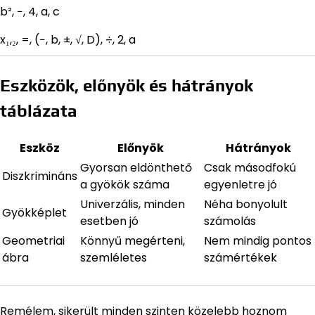
b², −, 4, a, c
x₁,₂, =, (−, b, ±, √, D), ÷, 2, a
Eszközök, előnyök és hátrányok
táblázata
Eszköz
Előnyök
Hátrányok
Gyorsan eldönthető
Csak másodfokú
Diszkrimináns
a gyökök száma
egyenletre jó
Univerzális, minden
Néha bonyolult
Gyökképlet
esetben jó
számolás
Geometriai
Könnyű megérteni,
Nem mindig pontos
ábra
szemléletes
számértékek
Remélem, sikerült minden szinten közelebb hoznom