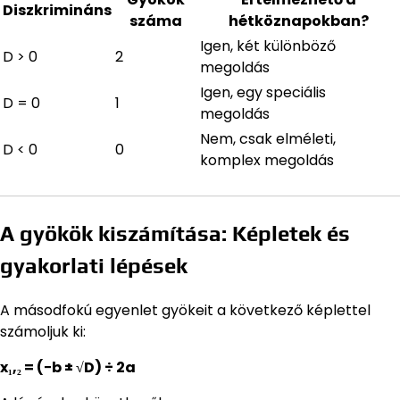
Diszkrimináns
száma
hétköznapokban?
Igen, két különböző
D > 0
2
megoldás
Igen, egy speciális
D = 0
1
megoldás
Nem, csak elméleti,
D < 0
0
komplex megoldás
A gyökök kiszámítása: Képletek és
gyakorlati lépések
A másodfokú egyenlet gyökeit a következő képlettel
számoljuk ki:
x₁,₂ = (−b ± √D) ÷ 2a