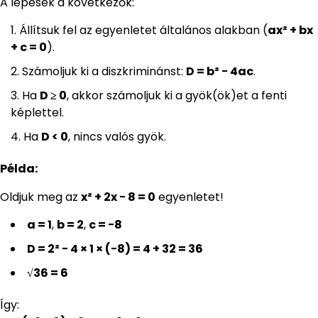
A lépések a következők:
Állítsuk fel az egyenletet általános alakban (
ax² + bx
+ c = 0
).
Számoljuk ki a diszkriminánst:
D = b² − 4ac
.
Ha
D ≥ 0
, akkor számoljuk ki a gyök(ök)et a fenti
képlettel.
Ha
D < 0
, nincs valós gyök.
Példa:
Oldjuk meg az
x² + 2x − 8 = 0
egyenletet!
a = 1
,
b = 2
,
c = −8
D = 2² − 4 × 1 × (−8) = 4 + 32 = 36
√36 = 6
Így: