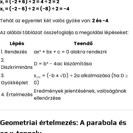
x₁ = (−2 + 6) ÷ 2 = 4 ÷ 2 = 2
x₂ = (−2 − 6) ÷ 2 = (−8) ÷ 2 = −4
Tehát az egyenlet két valós gyöke van:
2 és −4
.
Az alábbi táblázat összefoglalja a megoldási lépéseket:
Lépés
Teendő
1. Rendezés
ax² + bx + c = 0 alakra rendezni
2.
D = b² − 4ac kiszámítása
Diszkrimináns
3.
x₁,₂ = (−b ± √D) ÷ 2a alkalmazása (ha D ≥
Gyökképlet
0)
Eredmények jelentésének, valóságának
4. Értelmezés
ellenőrzése
Geometriai értelmezés: A parabola és