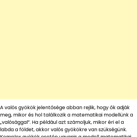
A valós gyökök jelentősége abban rejlik, hogy ők adják
meg, mikor és hol találkozik a matematikai modellünk a
„valósággal”. Ha például azt számoljuk, mikor éri el a
labda a földet, akkor valós gyökökre van szükségünk.
Komplex gyökök esetén ugyanis a modell matematikai