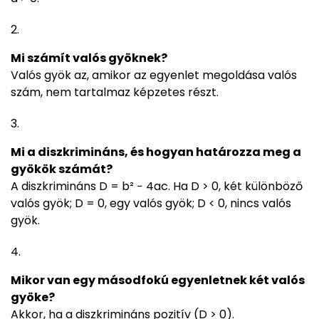
Mi számít valós gyöknek?
Valós gyök az, amikor az egyenlet megoldása valós
szám, nem tartalmaz képzetes részt.
Mi a diszkrimináns, és hogyan határozza meg a
gyökök számát?
A diszkrimináns D = b² − 4ac. Ha D > 0, két különböző
valós gyök; D = 0, egy valós gyök; D < 0, nincs valós
gyök.
Mikor van egy másodfokú egyenletnek két valós
gyöke?
Akkor, ha a diszkrimináns pozitív (D > 0).