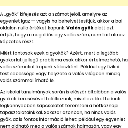
A „gyök” kifejezés azt a számot jelöli, amelyre az
egyenlet igaz — vagyis ha behelyettesítjük, akkor a bal
oldalon nulla értéket kapunk.
Valós gyök
alatt azt
értjük, hogy a megoldás egy valós szám, nem tartalmaz
képzetes részt.
Miért fontosak ezek a gyökök? Azért, mert a legtöbb
gyakorlati jellegű probléma csak akkor értelmezhető, ha
valós számokat kapunk válaszként. Például egy fizikai
test sebessége vagy helyzete a valós világban mindig
valós számmal írható le.
Az iskolai tanulmányok során is először általában a valós
gyökök keresésével találkozunk, mivel ezekkel tudunk
legkönnyebben kapcsolatot teremteni a hétköznapi
tapasztalatainkkal. Sokszor azonban, ha nincs valós
gyök, az is fontos információ lehet: például egy egyenlet
nem oldható meg a valós számok halmazán, vagy egy