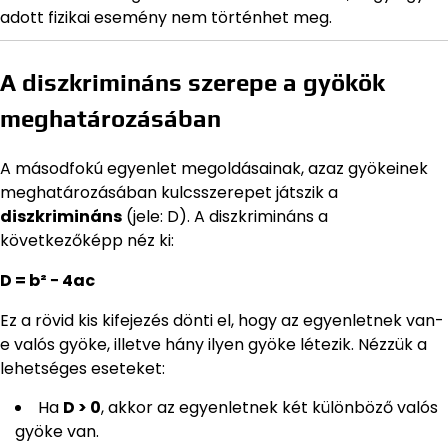
adott fizikai esemény nem történhet meg.
A diszkrimináns szerepe a gyökök
meghatározásában
A másodfokú egyenlet megoldásainak, azaz gyökeinek
meghatározásában kulcsszerepet játszik a
diszkrimináns
(jele: D). A diszkrimináns a
következőképp néz ki:
D = b² − 4ac
Ez a rövid kis kifejezés dönti el, hogy az egyenletnek van-
e valós gyöke, illetve hány ilyen gyöke létezik. Nézzük a
lehetséges eseteket:
Ha
D > 0
, akkor az egyenletnek két különböző valós
gyöke van.