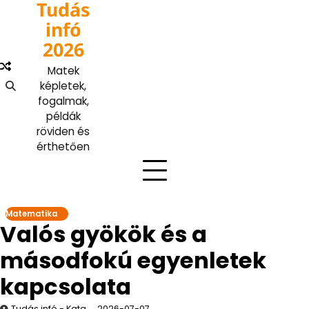
Tudás
Skip
to
infó
content
2026
Matek
képletek,
fogalmak,
példák
röviden és
érthetően
Matematika
Valós gyökök és a
másodfokú egyenletek
kapcsolata
Tudás infó - Kata
2026-07-07