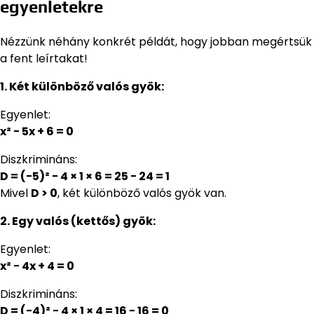
egyenletekre
Nézzünk néhány konkrét példát, hogy jobban megértsük
a fent leírtakat!
1. Két különböző valós gyök:
Egyenlet:
x² − 5x + 6 = 0
Diszkrimináns:
D = (−5)² − 4 × 1 × 6 = 25 − 24 = 1
Mivel
D > 0
, két különböző valós gyök van.
2. Egy valós (kettős) gyök:
Egyenlet:
x² − 4x + 4 = 0
Diszkrimináns:
D = (−4)² − 4 × 1 × 4 = 16 − 16 = 0