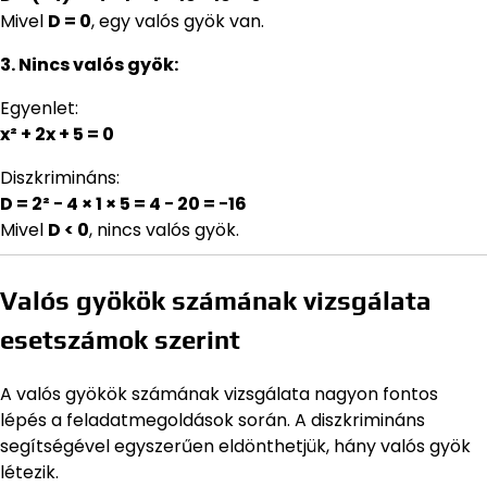
Mivel
D = 0
, egy valós gyök van.
3. Nincs valós gyök:
Egyenlet:
x² + 2x + 5 = 0
Diszkrimináns:
D = 2² − 4 × 1 × 5 = 4 − 20 = −16
Mivel
D < 0
, nincs valós gyök.
Valós gyökök számának vizsgálata
esetszámok szerint
A valós gyökök számának vizsgálata nagyon fontos
lépés a feladatmegoldások során. A diszkrimináns
segítségével egyszerűen eldönthetjük, hány valós gyök
létezik.