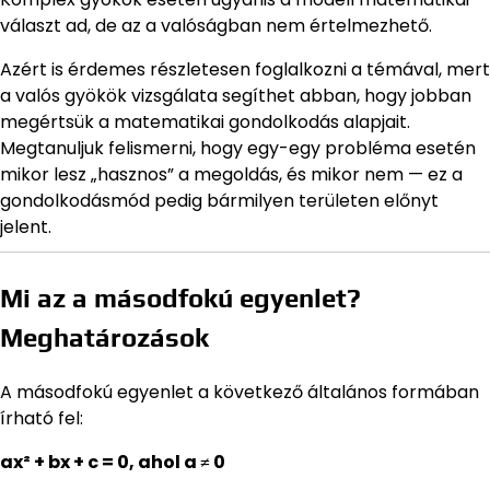
választ ad, de az a valóságban nem értelmezhető.
Azért is érdemes részletesen foglalkozni a témával, mert
a valós gyökök vizsgálata segíthet abban, hogy jobban
megértsük a matematikai gondolkodás alapjait.
Megtanuljuk felismerni, hogy egy-egy probléma esetén
mikor lesz „hasznos” a megoldás, és mikor nem — ez a
gondolkodásmód pedig bármilyen területen előnyt
jelent.
Mi az a másodfokú egyenlet?
Meghatározások
A másodfokú egyenlet a következő általános formában
írható fel:
ax² + bx + c = 0, ahol a ≠ 0