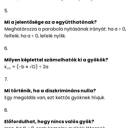
Mi a jelentősége az a együtthatónak?
Meghatározza a parabola nyitásának irányát: ha a > 0,
felfelé; ha a < 0, lefelé nyílik.
Milyen képlettel számolhatók ki a gyökök?
x₁,₂ = (−b ± √D) ÷ 2a
Mi történik, ha a diszkrimináns nulla?
Egy megoldás van, ezt kettős gyöknek hívjuk.
Előfordulhat, hogy nincs valós gyök?