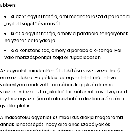
Ebben:
a
az x² együtthatója, ami meghatározza a parabola
„nyitottságát” és irányát.
b
az x együtthatója, amely a parabola tengelyének
helyzetét befolyásolja.
c
a konstans tag, amely a parabola x-tengellyel
való metszéspontját tolja el függőlegesen.
Az egyenlet mindenféle átalakítása visszavezethető
erre az alakra. Ha például az egyenletet már eleve
valamilyen rendezett formában kapjuk, érdemes
visszarendezni ezt a „iskolai” formátumot követve, mert
így lesz egyszerűen alkalmazható a diszkrimináns és a
gyökképlet is.
A másodfokú egyenlet szimbolikus alakja megteremti
annak lehetőségét, hogy általános szabályok és