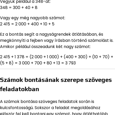
Vegyük például a 348-at:
348 = 300 + 40 + 8
Vagy egy még nagyobb számot:
2 415 = 2 000 + 400 + 10 + 5
Ez a bontás segít a nagyságrendek átlátásában, és
megkönnyíti a fejben vagy írásban történő számolást is.
Amikor például összeadunk két nagy számot:
2 415 + 1 378 = (2 000 + 1 000) + (400 + 300) + (10 + 70) +
(5 + 8) = 3 000 + 700 + 80 + 13 = 3 793
Számok bontásának szerepe szöveges
feladatokban
A számok bontása szöveges feladatok során is
kulcsfontosságú. Sokszor a feladat megoldásához
először fel kell bontani egy számot, hogy átláthatóbb