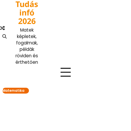
Tudás
Skip
to
infó
content
2026
Matek
képletek,
fogalmak,
példák
röviden és
érthetően
Matematika