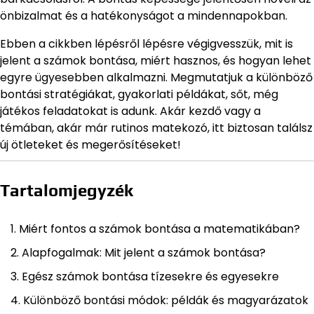
önbizalmat és a hatékonyságot a mindennapokban.
Ebben a cikkben lépésről lépésre végigvesszük, mit is
jelent a számok bontása, miért hasznos, és hogyan lehet
egyre ügyesebben alkalmazni. Megmutatjuk a különböző
bontási stratégiákat, gyakorlati példákat, sőt, még
játékos feladatokat is adunk. Akár kezdő vagy a
témában, akár már rutinos matekozó, itt biztosan találsz
új ötleteket és megerősítéseket!
Tartalomjegyzék
Miért fontos a számok bontása a matematikában?
Alapfogalmak: Mit jelent a számok bontása?
Egész számok bontása tízesekre és egyesekre
Különböző bontási módok: példák és magyarázatok