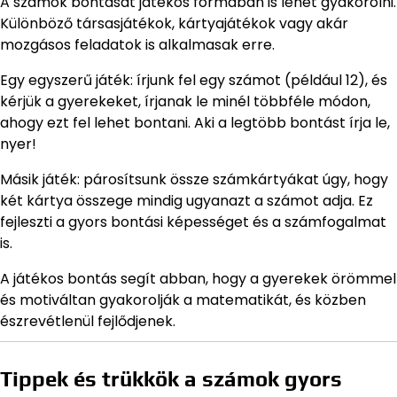
A számok bontását játékos formában is lehet gyakorolni.
Különböző társasjátékok, kártyajátékok vagy akár
mozgásos feladatok is alkalmasak erre.
Egy egyszerű játék: írjunk fel egy számot (például 12), és
kérjük a gyerekeket, írjanak le minél többféle módon,
ahogy ezt fel lehet bontani. Aki a legtöbb bontást írja le,
nyer!
Másik játék: párosítsunk össze számkártyákat úgy, hogy
két kártya összege mindig ugyanazt a számot adja. Ez
fejleszti a gyors bontási képességet és a számfogalmat
is.
A játékos bontás segít abban, hogy a gyerekek örömmel
és motiváltan gyakorolják a matematikát, és közben
észrevétlenül fejlődjenek.
Tippek és trükkök a számok gyors