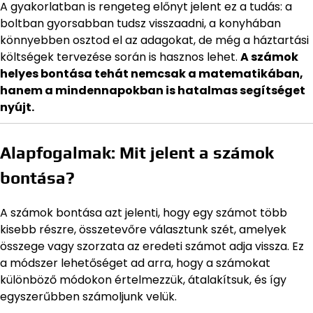
A gyakorlatban is rengeteg előnyt jelent ez a tudás: a
boltban gyorsabban tudsz visszaadni, a konyhában
könnyebben osztod el az adagokat, de még a háztartási
költségek tervezése során is hasznos lehet.
A számok
helyes bontása tehát nemcsak a matematikában,
hanem a mindennapokban is hatalmas segítséget
nyújt.
Alapfogalmak: Mit jelent a számok
bontása?
A számok bontása azt jelenti, hogy egy számot több
kisebb részre, összetevőre választunk szét, amelyek
összege vagy szorzata az eredeti számot adja vissza. Ez
a módszer lehetőséget ad arra, hogy a számokat
különböző módokon értelmezzük, átalakítsuk, és így
egyszerűbben számoljunk velük.