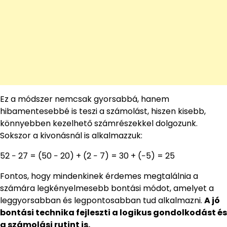
Ez a módszer nemcsak gyorsabbá, hanem
hibamentesebbé is teszi a számolást, hiszen kisebb,
könnyebben kezelhető számrészekkel dolgozunk.
Sokszor a kivonásnál is alkalmazzuk:
52 − 27 = (50 − 20) + (2 − 7) = 30 + (−5) = 25
Fontos, hogy mindenkinek érdemes megtalálnia a
számára legkényelmesebb bontási módot, amelyet a
leggyorsabban és legpontosabban tud alkalmazni.
A jó
bontási technika fejleszti a logikus gondolkodást és
a számolási rutint is.