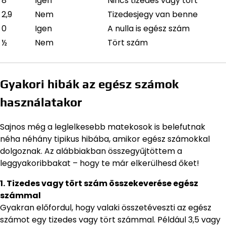
8
Igen
Nincs tizedes vagy tört
2,9
Nem
Tizedesjegy van benne
0
Igen
A nulla is egész szám
½
Nem
Tört szám
Gyakori hibák az egész számok
használatakor
Sajnos még a leglelkesebb matekosok is belefutnak
néha néhány tipikus hibába, amikor egész számokkal
dolgoznak. Az alábbiakban összegyűjtöttem a
leggyakoribbakat – hogy te már elkerülhesd őket!
1. Tizedes vagy tört szám összekeverése egész
számmal
Gyakran előfordul, hogy valaki összetéveszti az egész
számot egy tizedes vagy tört számmal. Például 3,5 vagy