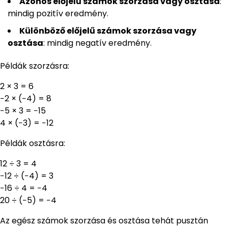
Azonos előjelű számok szorzása vagy osztása
:
mindig pozitív eredmény.
Különböző előjelű számok szorzása vagy
osztása
: mindig negatív eredmény.
Példák szorzásra:
2 × 3 = 6
−2 × (−4) = 8
−5 × 3 = −15
4 × (−3) = −12
Példák osztásra:
12 ÷ 3 = 4
−12 ÷ (−4) = 3
−16 ÷ 4 = −4
20 ÷ (−5) = −4
Az egész számok szorzása és osztása tehát pusztán