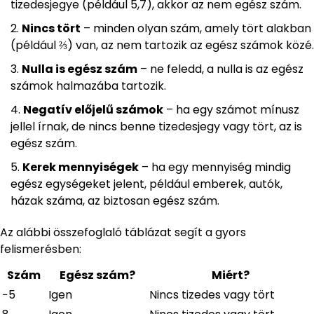
tizedesjegye (például 5,7), akkor az nem egész szám.
Nincs tört
– minden olyan szám, amely tört alakban
(például ⅔) van, az nem tartozik az egész számok közé.
Nulla is egész szám
– ne feledd, a nulla is az egész
számok halmazába tartozik.
Negatív előjelű számok
– ha egy számot mínusz
jellel írnak, de nincs benne tizedesjegy vagy tört, az is
egész szám.
Kerek mennyiségek
– ha egy mennyiség mindig
egész egységeket jelent, például emberek, autók,
házak száma, az biztosan egész szám.
Az alábbi összefoglaló táblázat segít a gyors
felismerésben:
Szám
Egész szám?
Miért?
−5
Igen
Nincs tizedes vagy tört