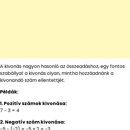
A kivonás nagyon hasonló az összeadáshoz, egy fontos
szabállyal: a kivonás olyan, mintha hozzáadnánk a
kivonandó szám ellentettjét.
Példák:
1. Pozitív számok kivonása:
7 − 3 = 4
2. Negatív szám kivonása:
−5 − (−2) = −5 + 2 = −3