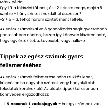
Másik példa:
Egy lift a földszinttől indul, és −2. szintre megy, majd +5.
szintre – hány szintet mozdult el összesen?
−2 + 5 = 3, tehát három szintet ment felfelé.
Az egész számokkal való gondolkodás segít gyorsabban,
pontosabban dönteni, hiszen így könnyen kiszámolható,
hogy egy érték több, kevesebb, vagy nulla-e.
Tippek az egész számok gyors
felismeréséhez
Az egész számok felismerése néha trükkös lehet,
különösen ha nagyobb számok vagy bonyolultabb
feladatok kerülnek elő. Az alábbi tippekkel azonban
könnyedén eligazodhatsz:
Nincsenek tizedesjegyek
– ha egy számnak van