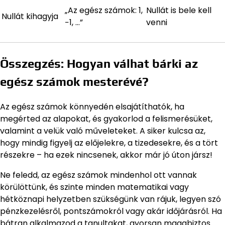
„Az egész számok: 1,
Nullát is bele kell
Nullát kihagyja
−1, …”
venni
Összegzés: Hogyan válhat bárki az
egész számok mesterévé?
Az egész számok könnyedén elsajátíthatók, ha
megérted az alapokat, és gyakorlod a felismerésüket,
valamint a velük való műveleteket. A siker kulcsa az,
hogy mindig figyelj az előjelekre, a tizedesekre, és a tört
részekre – ha ezek nincsenek, akkor már jó úton jársz!
Ne feledd, az egész számok mindenhol ott vannak
körülöttünk, és szinte minden matematikai vagy
hétköznapi helyzetben szükségünk van rájuk, legyen szó
pénzkezelésről, pontszámokról vagy akár időjárásról. Ha
bátran alkalmazod a tanultakat, gyorsan magabiztos