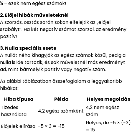
¼ – ezek nem egész számok!
2. Előjel hibák műveleteknél
A szorzás, osztás során sokan elfelejtik az „előjel
szabályt”. Ha két negatív számot szorzol, az eredmény
pozitív!
3. Nulla speciális esete
A nullát néha kihagyják az egész számok közül, pedig a
nulla is ide tartozik, és sok műveletnél más eredményt
ad, mint bármelyik pozitív vagy negatív szám.
Az alábbi táblázatban összefoglalom a leggyakoribb
hibákat:
Hiba típusa
Példa
Helyes megoldás
Tizedes
4,2 nem egész
4,2 egész számként
használata
szám
Helyes, de −5 × (−3)
Előjelek elírása
−5 × 3 = −15
= 15