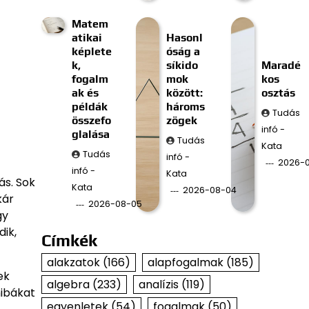
Matem
atikai
Hasonl
képlete
óság a
k,
síkido
Maradé
fogalm
mok
kos
ak és
között:
osztás
példák
hároms
Tudás
összefo
zögek
infó -
glalása
Tudás
Kata
Tudás
infó -
2026-
infó -
Kata
ás. Sok
Kata
2026-08-04
kár
2026-08-05
gy
dik,
Címkék
alakzatok
(166)
alapfogalmak
(185)
ek
algebra
(233)
analízis
(119)
hibákat
egyenletek
(54)
fogalmak
(50)