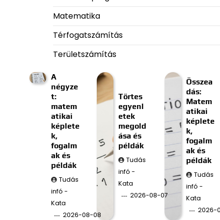
Matematika
Térfogatszámítás
Területszámítás
A
Összea
négyze
dás:
t:
Törtes
Matem
matem
egyenl
atikai
atikai
etek
képlete
képlete
megold
k,
k,
ása és
fogalm
fogalm
példák
ak és
ak és
Tudás
példák
példák
infó -
Tudás
Tudás
Kata
infó -
infó -
2026-08-07
Kata
Kata
2026-
2026-08-08