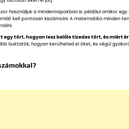
y biztosan sikerrel járj.
zor használjuk a mindennapokban is: például amikor egy
ámlát kell pontosan kiszámolni. A matematika minden ter
nálni.
rt egy tört, hogyan lesz belőle tizedes tört, és miért 
ibb buktatók, hogyan kerülheted el őket, és végül gyakorl
 számokkal?