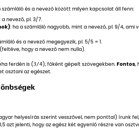
a számláló és a nevező között milyen kapcsolat áll fenn:
 a nevező, pl. 3/7.
mok)
: ha a számláló nagyobb, mint a nevező, pl. 9/4, ami 
zámláló és a nevező megegyezik, pl. 5/5 = 1.
0 (feltéve, hogy a nevező nem nulla).
éha ferdén is (
), főként gépelt szövegekben.
Fontos
,
3/4
t osztani az egészet.
ülönbségek
yar helyesírás szerint vesszővel, nem ponttal) írunk fel,
0,5 azt jelenti, hogy az egész két egyenlő részre van osztv