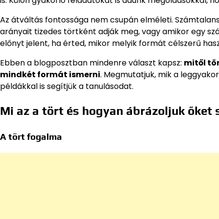
is. Külön gyakorló feladatokat is adunk megoldásokkal, hog
Az átváltás fontossága nem csupán elméleti. Számtalans
arányait tizedes törtként adják meg, vagy amikor egy sz
előnyt jelent, ha érted, mikor melyik formát célszerű hasz
Ebben a blogposztban mindenre választ kapsz:
mitől tö
mindkét formát ismerni
. Megmutatjuk, mik a leggyakor
példákkal is segítjük a tanulásodat.
Mi az a tört és hogyan ábrázoljuk őket
A tört fogalma