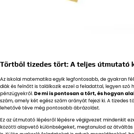
Törtből tizedes tört: A teljes útmutat
Az iskolai matematika egyik legfontosabb, de gyakran félr
diák és felnőtt is találkozik ezzel a feladattal, legyen 
pénzügyekről.
De mi is pontosan a tört, és hogyan ala
szám, amely két egész szám arányát fejezi ki. A tizedes t
lehetővé téve még pontosabb ábrázolást.
Ez az útmutató lépésről lépésre végigvezet mindenkit ez
közötti alapvető különbségeket, megtanulod az átváltás 