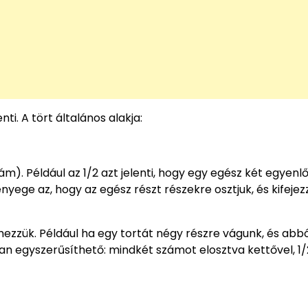
i. A tört általános alakja:
m). Például az 1/2 azt jelenti, hogy egy egész két egyenl
nyege az, hogy az egész részt részekre osztjuk, és kifejez
ezzük. Például ha egy tortát négy részre vágunk, és abbó
onban egyszerűsíthető: mindkét számot elosztva kettővel, 1