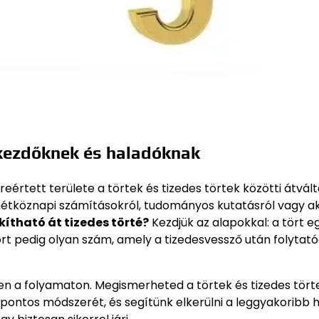
ó kezdőknek és haladóknak
eértett területe a törtek és tizedes törtek közötti átvált
szó hétköznapi számításokról, tudományos kutatásról vagy a
kítható át tizedes törté?
Kezdjük az alapokkal: a tört e
ört pedig olyan szám, amely a tizedesvessző után folytató
en a folyamaton. Megismerheted a törtek és tizedes tört
pontos módszerét, és segítünk elkerülni a leggyakoribb 