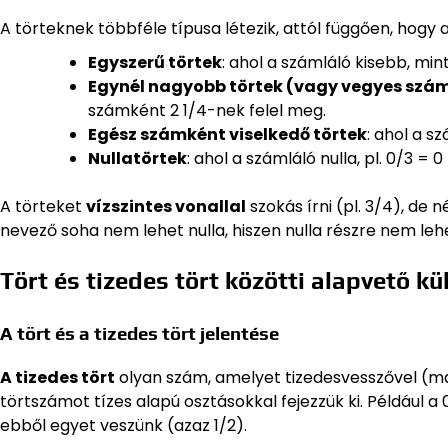
A törteknek többféle típusa létezik, attól függően, hogy 
Egyszerű törtek
: ahol a számláló kisebb, mint
Egynél nagyobb törtek (vagy vegyes szá
számként 2 1/4-nek felel meg.
Egész számként viselkedő törtek
: ahol a s
Nullatörtek
: ahol a számláló nulla, pl. 0/3 = 
A törteket
vízszintes vonallal
szokás írni (pl. 3/4), de n
nevező soha nem lehet nulla, hiszen nulla részre nem lehe
Tört és tizedes tört közötti alapvető k
A tört és a tizedes tört jelentése
A tizedes tört
olyan szám, amelyet tizedesvesszővel (mag
törtszámot tízes alapú osztásokkal fejezzük ki. Például a 
ebből egyet veszünk (azaz 1/2).