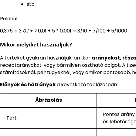
stb.
Például:
0,375 = 3
0,1 + 7
0,01 + 5 * 0,001 = 3/10 + 7/100 + 5/1000
Mikor melyiket használjuk?
A törteket gyakran használjuk, amikor
arányokat, rész
receptarányokat, vagy bármilyen osztható dolgot. A ti
számításoknál, pénzügyeknél, vagy amikor pontosabb, hel
Előnyök és hátrányok
a következő táblázatban:
Ábrázolás
Pontos arány 
Tört
és lehetőség