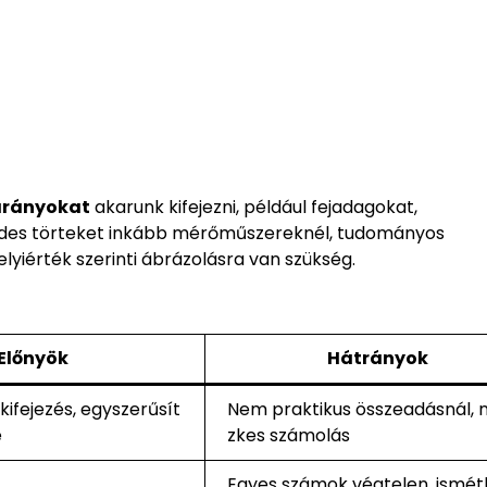
arányokat
akarunk kifejezni, például fejadagokat,
zedes törteket inkább mérőműszereknél, tudományos
yiérték szerinti ábrázolásra van szükség.
Előnyök
Hátrányok
kifejezés, egyszerűsít
Nem praktikus összeadásnál, 
e
zkes számolás
Egyes számok végtelen, ismét