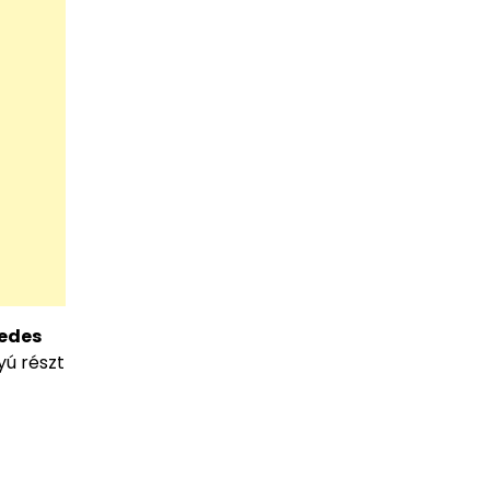
zedes
yú részt