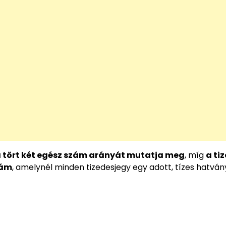
 tört két egész szám arányát mutatja meg
, míg
a ti
zám
, amelynél minden tizedesjegy egy adott, tízes hatván