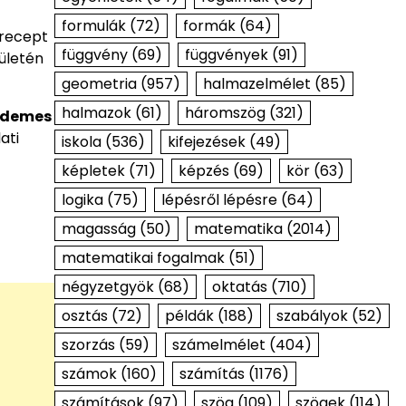
formulák
(72)
formák
(64)
 recept
függvény
(69)
függvények
(91)
ületén
geometria
(957)
halmazelmélet
(85)
halmazok
(61)
háromszög
(321)
érdemes
ati
iskola
(536)
kifejezések
(49)
képletek
(71)
képzés
(69)
kör
(63)
logika
(75)
lépésről lépésre
(64)
magasság
(50)
matematika
(2014)
matematikai fogalmak
(51)
négyzetgyök
(68)
oktatás
(710)
osztás
(72)
példák
(188)
szabályok
(52)
szorzás
(59)
számelmélet
(404)
számok
(160)
számítás
(1176)
számítások
(97)
szög
(109)
szögek
(114)