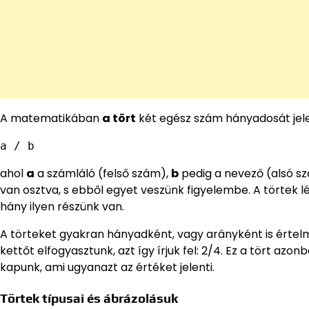
A matematikában
a tört
két egész szám hányadosát jelent
a / b
ahol
a
a számláló (felső szám),
b
pedig a nevező (alsó szá
van osztva, s ebből egyet veszünk figyelembe. A törtek lé
hány ilyen részünk van.
A törteket gyakran hányadként, vagy arányként is értelm
kettőt elfogyasztunk, azt így írjuk fel: 2/4. Ez a tört az
kapunk, ami ugyanazt az értéket jelenti.
Törtek típusai és ábrázolásuk