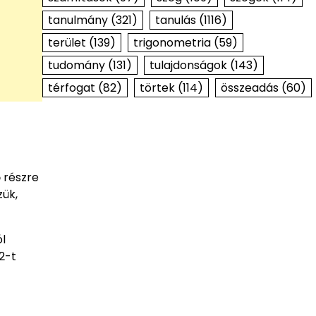
tanulmány
(321)
tanulás
(1116)
terület
(139)
trigonometria
(59)
tudomány
(131)
tulajdonságok
(143)
térfogat
(82)
törtek
(114)
összeadás
(60)
ő részre
zük,
l
/2-t