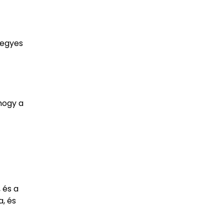
vegyes
 hogy a
 és a
a, és