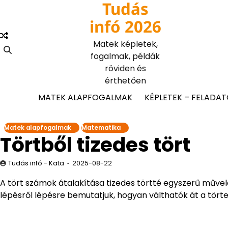
Tudás
Skip
to
infó 2026
content
Matek képletek,
fogalmak, példák
röviden és
érthetően
MATEK ALAPFOGALMAK
KÉPLETEK – FELADA
Matek alapfogalmak
Matematika
Törtből tizedes tört
Tudás infó - Kata
2025-08-22
A tört számok átalakítása tizedes törtté egyszerű műve
lépésről lépésre bemutatjuk, hogyan válthatók át a törte