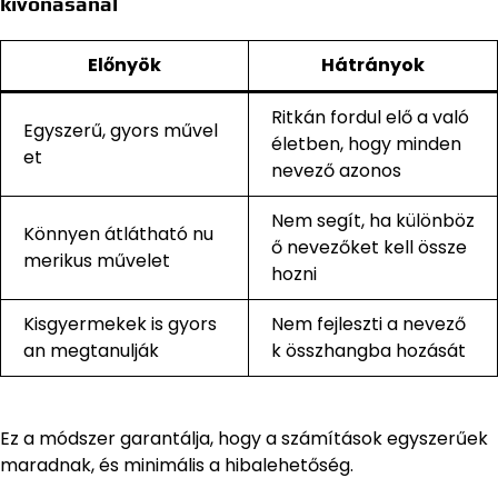
kivonásánál
Előnyök
Hátrányok
Ritkán fordul elő a való
Egyszerű, gyors művel
életben, hogy minden
et
nevező azonos
Nem segít, ha különböz
Könnyen átlátható nu
ő nevezőket kell össze
merikus művelet
hozni
Kisgyermekek is gyors
Nem fejleszti a nevező
an megtanulják
k összhangba hozását
Ez a módszer garantálja, hogy a számítások egyszerűek
maradnak, és minimális a hibalehetőség.