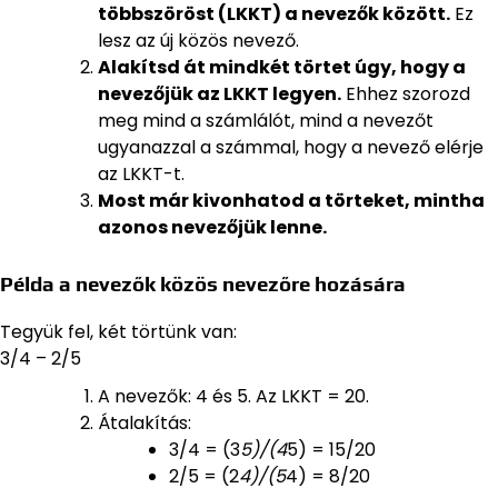
többszöröst (LKKT) a nevezők között.
Ez
lesz az új közös nevező.
Alakítsd át mindkét törtet úgy, hogy a
nevezőjük az LKKT legyen.
Ehhez szorozd
meg mind a számlálót, mind a nevezőt
ugyanazzal a számmal, hogy a nevező elérje
az LKKT-t.
Most már kivonhatod a törteket, mintha
azonos nevezőjük lenne.
Példa a nevezők közös nevezőre hozására
Tegyük fel, két törtünk van:
3/4 – 2/5
A nevezők: 4 és 5. Az LKKT = 20.
Átalakítás:
3/4 = (3
5)/(4
5) = 15/20
2/5 = (2
4)/(5
4) = 8/20