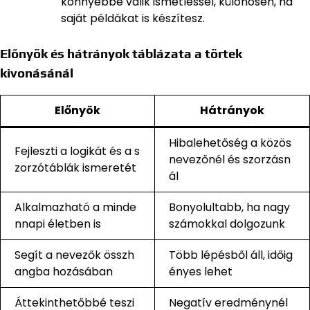
könnyebbé válik ismétléssel, különösen, ha
saját példákat is készítesz.
Előnyök és hátrányok táblázata a törtek
kivonásánál
Előnyök
Hátrányok
Hibalehetőség a közös
Fejleszti a logikát és a s
nevezőnél és szorzásn
zorzótáblák ismeretét
ál
Alkalmazható a minde
Bonyolultabb, ha nagy
nnapi életben is
számokkal dolgozunk
Segít a nevezők összh
Több lépésből áll, időig
angba hozásában
ényes lehet
Áttekinthetőbbé teszi
Negatív eredménynél