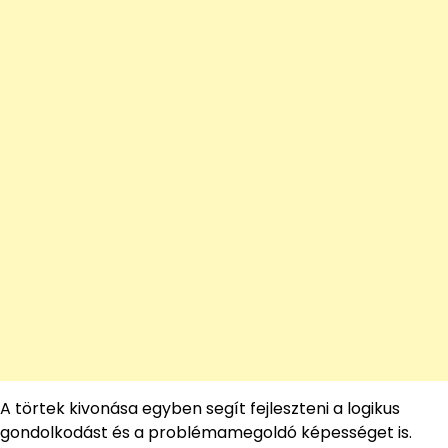
A törtek kivonása egyben segít fejleszteni a logikus
gondolkodást és a problémamegoldó képességet is.