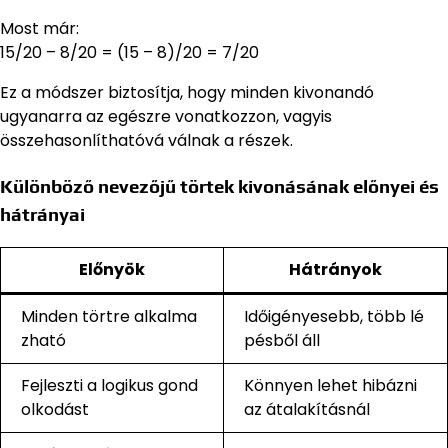
Most már:
15/20 – 8/20 = (15 – 8)/20 = 7/20
Ez a módszer biztosítja, hogy minden kivonandó
ugyanarra az egészre vonatkozzon, vagyis
összehasonlíthatóvá válnak a részek.
Különböző nevezőjű törtek kivonásának előnyei és
hátrányai
Előnyök
Hátrányok
Minden törtre alkalma
Időigényesebb, több lé
zható
pésből áll
Fejleszti a logikus gond
Könnyen lehet hibázni
olkodást
az átalakításnál