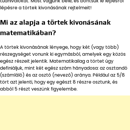
tudnivalókat. Most vágjunk bele, és bontsuk le lépésről
lépésre a törtek kivonásának rejtelmeit!
Mi az alapja a törtek kivonásának
matematikában?
A törtek kivonásának lényege, hogy két (vagy több)
részegységet vonunk ki egymásból, amelyek egy közös
egész részeit jelentik. Matematikailag a törtet úgy
definiáljuk, mint két egész szám hányadosa: az osztandó
(számláló) és az osztó (nevező) aránya. Például az 5/8
tört azt jelenti, hogy egy egészt 8 részre osztunk, és
abból 5 részt veszünk figyelembe.