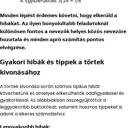
Egyszerűsítés: 3/24 = 1/8
Minden lépést érdemes követni, hogy elkerüld a
hibákat. Az ilyen bonyolultabb feladatoknál
különösen fontos a nevezők helyes közös nevezőre
hozatala és minden apró számítás pontos
elvégzése.
Gyakori hibák és tippek a törtek
kivonásához
A törtek kivonása során számos tipikus hibát
követhetünk el, amelyek elkerülhetők odafigyeléssel és
gyakorlással. Az alábbiakban összegyűjtöttük a
leggyakoribb buktatókat, valamint hasznos tippeket is
adunk a sikeres számoláshoz.
Leggyakoribb hibák: