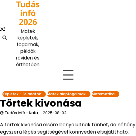
Tudás
Skip
to
infó
content
2026
Matek
képletek,
fogalmak,
példák
röviden és
érthetően
Képletek - Feladatok
Matek alapfogalmak
Matematika
Törtek kivonása
Tudás infó - Kata
2025-08-02
A törtek kivonása elsőre bonyolultnak tűnhet, de néhány
egyszerű lépés segítségével könnyedén elsajátítható.