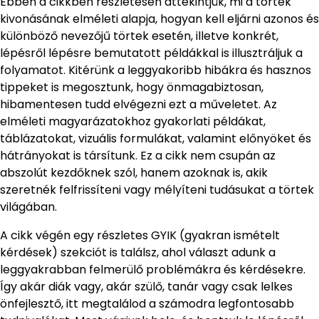
Ebben a cikkben részletesen áttekintjük, mi a törtek
kivonásának elméleti alapja, hogyan kell eljárni azonos és
különböző nevezőjű törtek esetén, illetve konkrét,
lépésről lépésre bemutatott példákkal is illusztráljuk a
folyamatot. Kitérünk a leggyakoribb hibákra és hasznos
tippeket is megosztunk, hogy önmagabiztosan,
hibamentesen tudd elvégezni ezt a műveletet. Az
elméleti magyarázatokhoz gyakorlati példákat,
táblázatokat, vizuális formulákat, valamint előnyöket és
hátrányokat is társítunk. Ez a cikk nem csupán az
abszolút kezdőknek szól, hanem azoknak is, akik
szeretnék felfrissíteni vagy mélyíteni tudásukat a törtek
világában.
A cikk végén egy részletes GYIK (gyakran ismételt
kérdések) szekciót is találsz, ahol választ adunk a
leggyakrabban felmerülő problémákra és kérdésekre.
Így akár diák vagy, akár szülő, tanár vagy csak lelkes
önfejlesztő, itt megtalálod a számodra legfontosabb