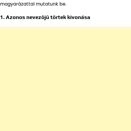
magyarázattal mutatunk be.
1. Azonos nevezőjű törtek kivonása