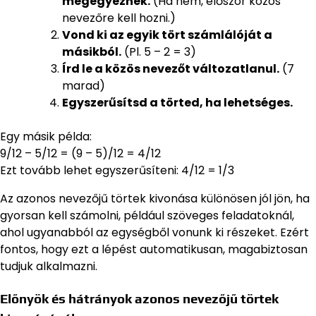
megegyeznek.
(Ha nem, először közös
nevezőre kell hozni.)
Vond ki az egyik tört számlálóját a
másikból.
(Pl. 5 – 2 = 3)
Írd le a közös nevezőt változatlanul.
(7
marad)
Egyszerűsítsd a törted, ha lehetséges.
Egy másik példa:
9/12 – 5/12 = (9 – 5)/12 = 4/12
Ezt tovább lehet egyszerűsíteni: 4/12 = 1/3
Az azonos nevezőjű törtek kivonása különösen jól jön, ha
gyorsan kell számolni, például szöveges feladatoknál,
ahol ugyanabból az egységből vonunk ki részeket. Ezért
fontos, hogy ezt a lépést automatikusan, magabiztosan
tudjuk alkalmazni.
Előnyök és hátrányok azonos nevezőjű törtek