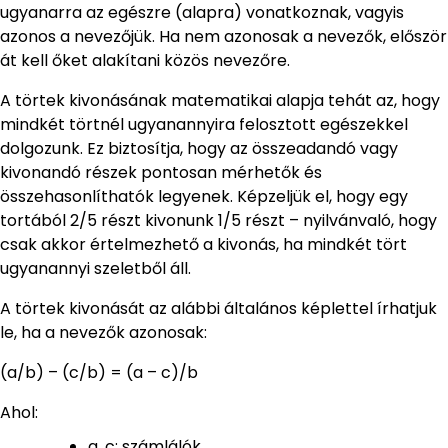
ugyanarra az egészre (alapra) vonatkoznak, vagyis
azonos a nevezőjük. Ha nem azonosak a nevezők, először
át kell őket alakítani közös nevezőre.
A törtek kivonásának matematikai alapja tehát az, hogy
mindkét törtnél ugyanannyira felosztott egészekkel
dolgozunk. Ez biztosítja, hogy az összeadandó vagy
kivonandó részek pontosan mérhetők és
összehasonlíthatók legyenek. Képzeljük el, hogy egy
tortából 2/5 részt kivonunk 1/5 részt – nyilvánvaló, hogy
csak akkor értelmezhető a kivonás, ha mindkét tört
ugyanannyi szeletből áll.
A törtek kivonását az alábbi általános képlettel írhatjuk
le, ha a nevezők azonosak:
(a/b) – (c/b) = (a – c)/b
Ahol:
a, c: számlálók