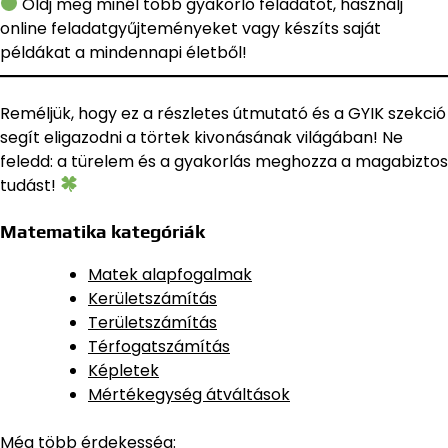
Oldj meg minél több gyakorló feladatot, használj
online feladatgyűjteményeket vagy készíts saját
példákat a mindennapi életből!
Reméljük, hogy ez a részletes útmutató és a GYIK szekció
segít eligazodni a törtek kivonásának világában! Ne
feledd: a türelem és a gyakorlás meghozza a magabiztos
tudást!
Matematika kategóriák
Matek alapfogalmak
Kerületszámítás
Területszámítás
Térfogatszámítás
Képletek
Mértékegység átváltások
Még több érdekesség: