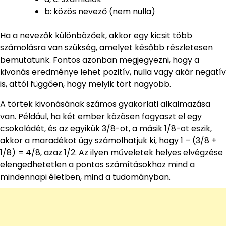
b: közös nevező (nem nulla)
Ha a nevezők különbözőek, akkor egy kicsit több
számolásra van szükség, amelyet később részletesen
bemutatunk. Fontos azonban megjegyezni, hogy a
kivonás eredménye lehet pozitív, nulla vagy akár negatív
is, attól függően, hogy melyik tört nagyobb.
A törtek kivonásának számos gyakorlati alkalmazása
van. Például, ha két ember közösen fogyaszt el egy
csokoládét, és az egyikük 3/8-ot, a másik 1/8-ot eszik,
akkor a maradékot úgy számolhatjuk ki, hogy 1 – (3/8 +
1/8) = 4/8, azaz 1/2. Az ilyen műveletek helyes elvégzése
elengedhetetlen a pontos számításokhoz mind a
mindennapi életben, mind a tudományban.