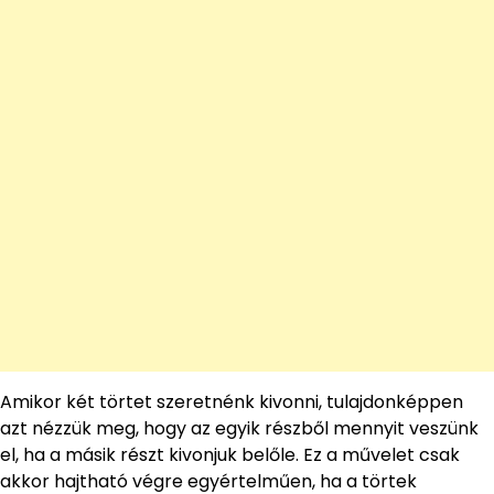
Amikor két törtet szeretnénk kivonni, tulajdonképpen
azt nézzük meg, hogy az egyik részből mennyit veszünk
el, ha a másik részt kivonjuk belőle. Ez a művelet csak
akkor hajtható végre egyértelműen, ha a törtek