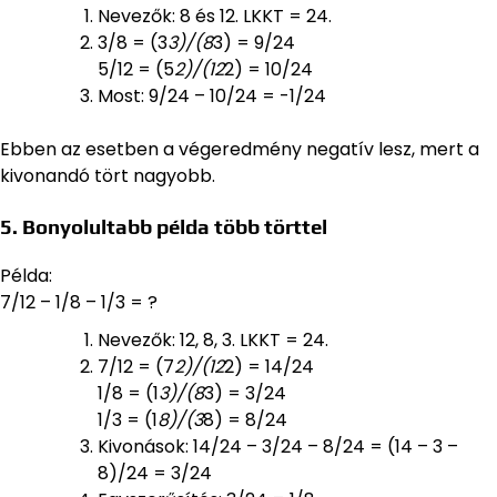
Nevezők: 8 és 12. LKKT = 24.
3/8 = (3
3)/(8
3) = 9/24
5/12 = (5
2)/(12
2) = 10/24
Most: 9/24 – 10/24 = -1/24
Ebben az esetben a végeredmény negatív lesz, mert a
kivonandó tört nagyobb.
5. Bonyolultabb példa több törttel
Példa:
7/12 – 1/8 – 1/3 = ?
Nevezők: 12, 8, 3. LKKT = 24.
7/12 = (7
2)/(12
2) = 14/24
1/8 = (1
3)/(8
3) = 3/24
1/3 = (1
8)/(3
8) = 8/24
Kivonások: 14/24 – 3/24 – 8/24 = (14 – 3 –
8)/24 = 3/24