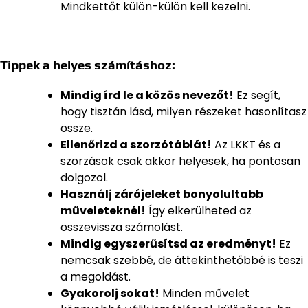
Mindkettőt külön-külön kell kezelni.
Tippek a helyes számításhoz:
Mindig írd le a közös nevezőt!
Ez segít,
hogy tisztán lásd, milyen részeket hasonlítasz
össze.
Ellenőrizd a szorzótáblát!
Az LKKT és a
szorzások csak akkor helyesek, ha pontosan
dolgozol.
Használj zárójeleket bonyolultabb
műveleteknél!
Így elkerülheted az
összevissza számolást.
Mindig egyszerűsítsd az eredményt!
Ez
nemcsak szebbé, de áttekinthetőbbé is teszi
a megoldást.
Gyakorolj sokat!
Minden művelet