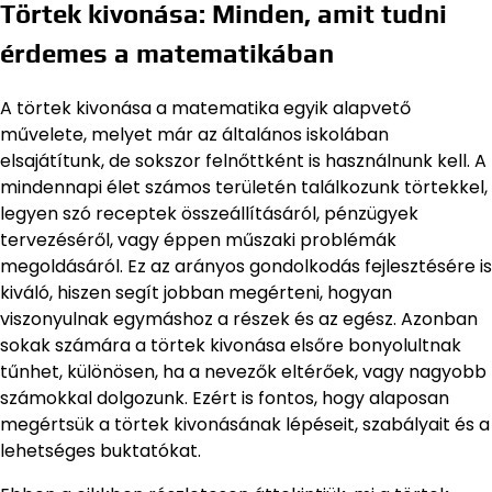
Törtek kivonása: Minden, amit tudni
érdemes a matematikában
A törtek kivonása a matematika egyik alapvető
művelete, melyet már az általános iskolában
elsajátítunk, de sokszor felnőttként is használnunk kell. A
mindennapi élet számos területén találkozunk törtekkel,
legyen szó receptek összeállításáról, pénzügyek
tervezéséről, vagy éppen műszaki problémák
megoldásáról. Ez az arányos gondolkodás fejlesztésére is
kiváló, hiszen segít jobban megérteni, hogyan
viszonyulnak egymáshoz a részek és az egész. Azonban
sokak számára a törtek kivonása elsőre bonyolultnak
tűnhet, különösen, ha a nevezők eltérőek, vagy nagyobb
számokkal dolgozunk. Ezért is fontos, hogy alaposan
megértsük a törtek kivonásának lépéseit, szabályait és a
lehetséges buktatókat.