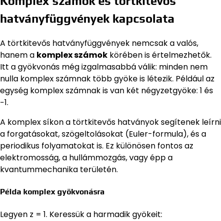
Komplex számok és törtkitevős
hatványfüggvények kapcsolata
A törtkitevős hatványfüggvények nemcsak a valós,
hanem a
komplex számok
körében is értelmezhetők.
Itt a gyökvonás még izgalmasabbá válik: minden nem
nulla komplex számnak több gyöke is létezik. Például az
egység komplex számnak is van két négyzetgyöke: 1 és
−1.
A komplex síkon a törtkitevős hatványok segítenek leírni
a forgatásokat, szögeltolásokat (Euler-formula), és a
periodikus folyamatokat is. Ez különösen fontos az
elektromosság, a hullámmozgás, vagy épp a
kvantummechanika területén.
Példa komplex gyökvonásra
Legyen z = 1. Keressük a harmadik gyökeit: