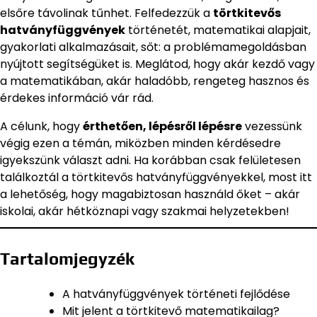
elsőre távolinak tűnhet. Felfedezzük a
törtkitevős
hatványfüggvények
történetét, matematikai alapjait,
gyakorlati alkalmazásait, sőt: a problémamegoldásban
nyújtott segítségüket is. Meglátod, hogy akár kezdő vagy
a matematikában, akár haladóbb, rengeteg hasznos és
érdekes információ vár rád.
A célunk, hogy
érthetően, lépésről lépésre
vezessünk
végig ezen a témán, miközben minden kérdésedre
igyekszünk választ adni. Ha korábban csak felületesen
találkoztál a törtkitevős hatványfüggvényekkel, most itt
a lehetőség, hogy magabiztosan használd őket – akár
iskolai, akár hétköznapi vagy szakmai helyzetekben!
Tartalomjegyzék
A hatványfüggvények történeti fejlődése
Mit jelent a törtkitevő matematikailag?