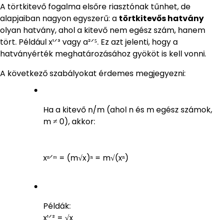
A törtkitevő fogalma elsőre riasztónak tűnhet, de
alapjaiban nagyon egyszerű: a
törtkitevős hatvány
olyan hatvány, ahol a kitevő nem egész szám, hanem
tört. Például x¹ᐟ³ vagy a²ᐟ⁵. Ez azt jelenti, hogy a
hatványérték meghatározásához gyököt is kell vonni.
A következő szabályokat érdemes megjegyezni:
Ha a kitevő n/m (ahol n és m egész számok,
m ≠ 0), akkor:
xⁿᐟᵐ = (m√x)ⁿ = m√(xⁿ)
Példák:
x¹ᐟ² = √x