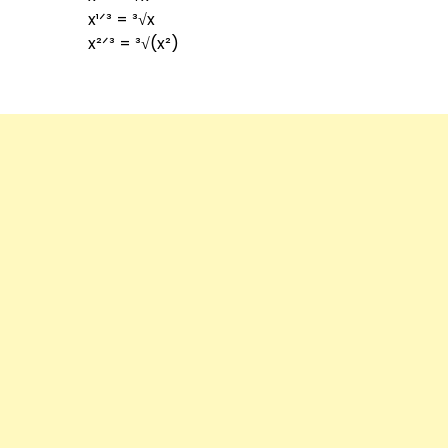
x¹ᐟ³ = ³√x
x²ᐟ³ = ³√(x²)