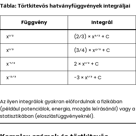
Tábla: Törtkitevős hatványfüggvények integráljai
Függvény
Integrál
x¹ᐟ²
(2⁄3) × x³ᐟ² + C
x¹ᐟ³
(3⁄4) × x⁴ᐟ³ + C
x⁻¹ᐟ²
2 × x¹ᐟ² + C
x⁻²ᐟ³
-3 × x¹ᐟ³ + C
Az ilyen integrálok gyakran előfordulnak a fizikában
(például potenciálok, energia, mozgás leírásánál) vagy a
statisztikában (eloszlásfüggvényeknél).