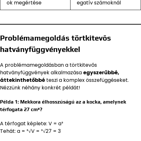
ok megértése
egatív számoknál
Problémamegoldás törtkitevős
hatványfüggvényekkel
A problémamegoldásban a törtkitevős
hatványfüggvények alkalmazása
egyszerűbbé,
áttekinthetőbbé
teszi a komplex összefüggéseket.
Nézzünk néhány konkrét példát!
Példa 1: Mekkora élhosszúságú az a kocka, amelynek
térfogata 27 cm³?
A térfogat képlete: V = a³
Tehát: a = ³√V = ³√27 = 3