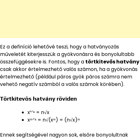
Ez a definíció lehetővé teszi, hogy a hatványozás
műveletét kiterjesszük a gyökvonásra és bonyolultabb
összefüggésekre is. Fontos, hogy a
törtkitevős hatvány
csak akkor értelmezhető valós számon, ha a gyökvonás
értelmezhető (például páros gyök páros számra nem
vehető negatív számból a valós számok körében).
Törtkitevős hatvány röviden
x¹ᐟⁿ = n√x
xᵐᐟⁿ = n√(xᵐ) = (n√x)ᵐ
Ennek segítségével nagyon sok, elsőre bonyolultnak