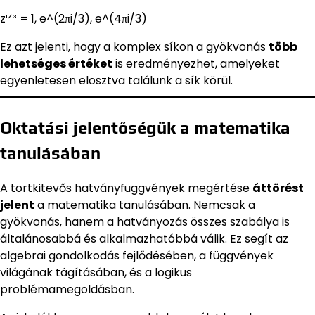
z¹ᐟ³ = 1, e^(2πi/3), e^(4πi/3)
Ez azt jelenti, hogy a komplex síkon a gyökvonás
több
lehetséges értéket
is eredményezhet, amelyeket
egyenletesen elosztva találunk a sík körül.
Oktatási jelentőségük a matematika
tanulásában
A törtkitevős hatványfüggvények megértése
áttörést
jelent
a matematika tanulásában. Nemcsak a
gyökvonás, hanem a hatványozás összes szabálya is
általánosabbá és alkalmazhatóbbá válik. Ez segít az
algebrai gondolkodás fejlődésében, a függvények
világának tágításában, és a logikus
problémamegoldásban.