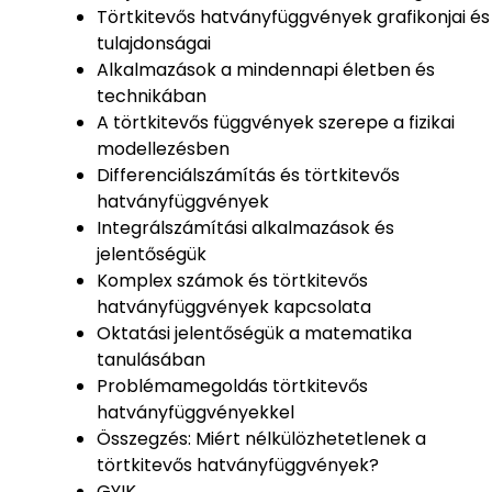
Törtkitevős hatványfüggvények grafikonjai és
tulajdonságai
Alkalmazások a mindennapi életben és
technikában
A törtkitevős függvények szerepe a fizikai
modellezésben
Differenciálszámítás és törtkitevős
hatványfüggvények
Integrálszámítási alkalmazások és
jelentőségük
Komplex számok és törtkitevős
hatványfüggvények kapcsolata
Oktatási jelentőségük a matematika
tanulásában
Problémamegoldás törtkitevős
hatványfüggvényekkel
Összegzés: Miért nélkülözhetetlenek a
törtkitevős hatványfüggvények?
GYIK