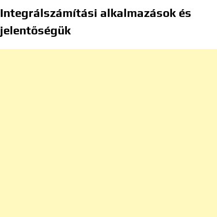
Integrálszámítási alkalmazások és
jelentőségük