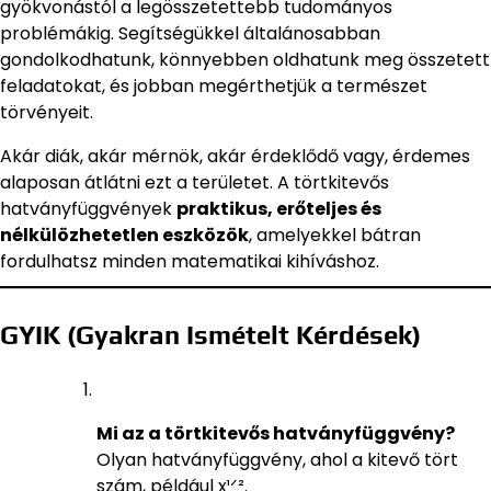
gyökvonástól a legösszetettebb tudományos
problémákig. Segítségükkel általánosabban
gondolkodhatunk, könnyebben oldhatunk meg összetett
feladatokat, és jobban megérthetjük a természet
törvényeit.
Akár diák, akár mérnök, akár érdeklődő vagy, érdemes
alaposan átlátni ezt a területet. A törtkitevős
hatványfüggvények
praktikus, erőteljes és
nélkülözhetetlen eszközök
, amelyekkel bátran
fordulhatsz minden matematikai kihíváshoz.
GYIK (Gyakran Ismételt Kérdések)
Mi az a törtkitevős hatványfüggvény?
Olyan hatványfüggvény, ahol a kitevő tört
szám, például x¹ᐟ².