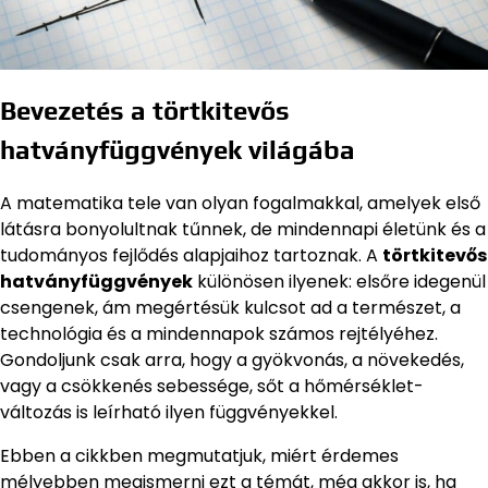
Bevezetés a törtkitevős
hatványfüggvények világába
A matematika tele van olyan fogalmakkal, amelyek első
látásra bonyolultnak tűnnek, de mindennapi életünk és a
tudományos fejlődés alapjaihoz tartoznak. A
törtkitevős
hatványfüggvények
különösen ilyenek: elsőre idegenül
csengenek, ám megértésük kulcsot ad a természet, a
technológia és a mindennapok számos rejtélyéhez.
Gondoljunk csak arra, hogy a gyökvonás, a növekedés,
vagy a csökkenés sebessége, sőt a hőmérséklet-
változás is leírható ilyen függvényekkel.
Ebben a cikkben megmutatjuk, miért érdemes
mélyebben megismerni ezt a témát, még akkor is, ha