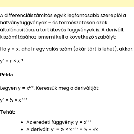
A differenciálszámítás egyik legfontosabb szereplői a
hatványfüggvények – és természetesen ezek
általánosítása, a törtkitevős függvények is. A derivált
kiszámításához ismerni kell a következő szabályt:
Ha y = xʳ, ahol r egy valós szám (akár tört is lehet), akkor:
y’ = r × xʳ⁻¹
Példa
Legyen y = x¹ᐟ². Keressük meg a deriváltját:
y’ = ½ × x⁻¹ᐟ²
Tehát:
Az eredeti függvény: y = x¹ᐟ²
A derivált: y’ = ½ × x⁻¹ᐟ² = ½ ÷ √x