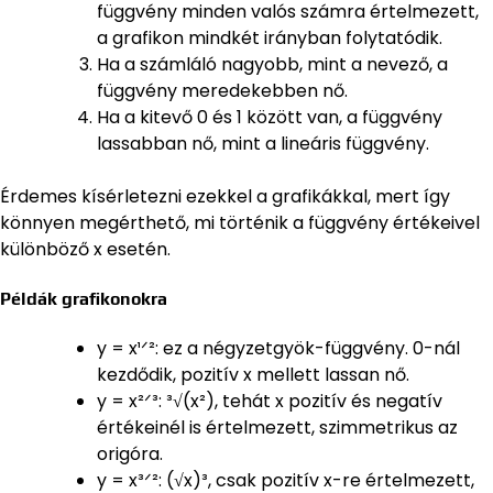
függvény minden valós számra értelmezett,
a grafikon mindkét irányban folytatódik.
Ha a számláló nagyobb, mint a nevező, a
függvény meredekebben nő.
Ha a kitevő 0 és 1 között van, a függvény
lassabban nő, mint a lineáris függvény.
Érdemes kísérletezni ezekkel a grafikákkal, mert így
könnyen megérthető, mi történik a függvény értékeivel
különböző x esetén.
Példák grafikonokra
y = x¹ᐟ²: ez a négyzetgyök-függvény. 0-nál
kezdődik, pozitív x mellett lassan nő.
y = x²ᐟ³: ³√(x²), tehát x pozitív és negatív
értékeinél is értelmezett, szimmetrikus az
origóra.
y = x³ᐟ²: (√x)³, csak pozitív x-re értelmezett,