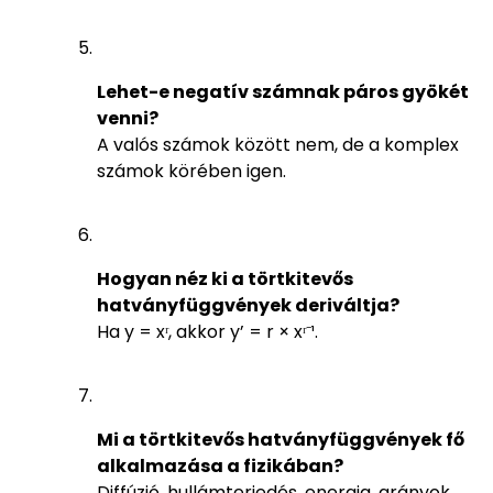
Lehet-e negatív számnak páros gyökét
venni?
A valós számok között nem, de a komplex
számok körében igen.
Hogyan néz ki a törtkitevős
hatványfüggvények deriváltja?
Ha y = xʳ, akkor y’ = r × xʳ⁻¹.
Mi a törtkitevős hatványfüggvények fő
alkalmazása a fizikában?
Diffúzió, hullámterjedés, energia, arányok