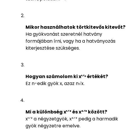
Mikor használhatok törtkitevős kitevőt?
Ha gyökvonást szeretnél hatvány
formájában írni, vagy ha a hatványozás
kiterjesztése szükséges.
Hogyan számolom ki x¹ᐟⁿ értékét?
Ez n-edik gyök x, azaz n√x.
Mi a különbség x¹ᐟ² és x²ᐟ³ között?
x¹ᐟ² a négyzetgyök, x²ᐟ³ pedig a harmadik
gyök négyzetre emelve.