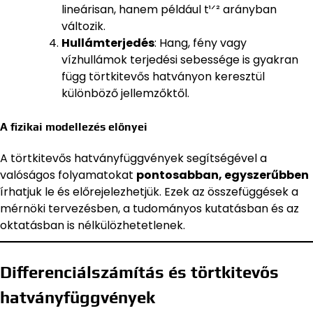
lineárisan, hanem például t¹ᐟ² arányban
változik.
Hullámterjedés
: Hang, fény vagy
vízhullámok terjedési sebessége is gyakran
függ törtkitevős hatványon keresztül
különböző jellemzőktől.
A fizikai modellezés előnyei
A törtkitevős hatványfüggvények segítségével a
valóságos folyamatokat
pontosabban, egyszerűbben
írhatjuk le és előrejelezhetjük. Ezek az összefüggések a
mérnöki tervezésben, a tudományos kutatásban és az
oktatásban is nélkülözhetetlenek.
Differenciálszámítás és törtkitevős
hatványfüggvények