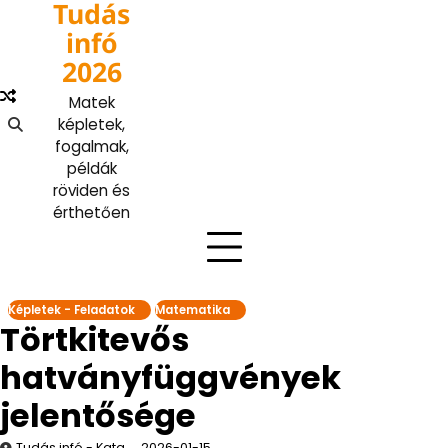
Tudás
Skip
to
infó
content
2026
Matek
képletek,
fogalmak,
példák
röviden és
érthetően
Képletek - Feladatok
Matematika
Törtkitevős
hatványfüggvények
jelentősége
Tudás infó - Kata
2026-01-15