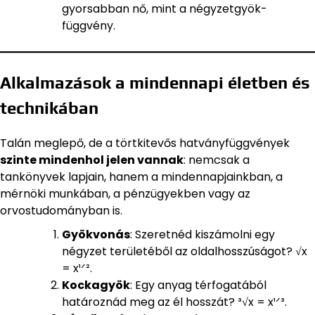
gyorsabban nő, mint a négyzetgyök-
függvény.
Alkalmazások a mindennapi életben és
technikában
Talán meglepő, de a törtkitevős hatványfüggvények
szinte mindenhol jelen vannak
: nemcsak a
tankönyvek lapjain, hanem a mindennapjainkban, a
mérnöki munkában, a pénzügyekben vagy az
orvostudományban is.
Gyökvonás
: Szeretnéd kiszámolni egy
négyzet területéből az oldalhosszúságot? √x
= x¹ᐟ².
Kockagyök
: Egy anyag térfogatából
határoznád meg az él hosszát? ³√x = x¹ᐟ³.