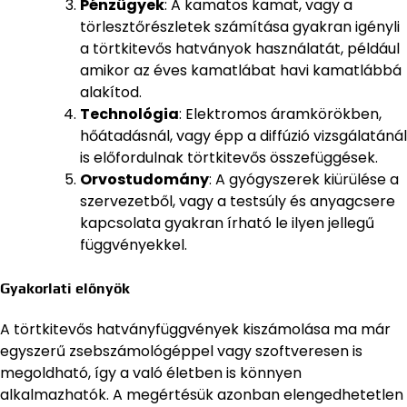
Pénzügyek
: A kamatos kamat, vagy a
törlesztőrészletek számítása gyakran igényli
a törtkitevős hatványok használatát, például
amikor az éves kamatlábat havi kamatlábbá
alakítod.
Technológia
: Elektromos áramkörökben,
hőátadásnál, vagy épp a diffúzió vizsgálatánál
is előfordulnak törtkitevős összefüggések.
Orvostudomány
: A gyógyszerek kiürülése a
szervezetből, vagy a testsúly és anyagcsere
kapcsolata gyakran írható le ilyen jellegű
függvényekkel.
Gyakorlati előnyök
A törtkitevős hatványfüggvények kiszámolása ma már
egyszerű zsebszámológéppel vagy szoftveresen is
megoldható, így a való életben is könnyen
alkalmazhatók. A megértésük azonban elengedhetetlen