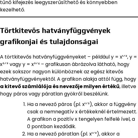
tűnő kifejezés leegyszerűsíthető és könnyebben
kezelhető.
Törtkitevős hatványfüggvények
grafikonjai és tulajdonságai
A törtkitevős hatványfüggvényeket – például y = x¹ᐟ², y =
x²ᐟ³ vagy y = x³ᐟ⁴ – grafikusan ábrázolva látható, hogy
ezek sokszor nagyon különböznek az egész kitevős
hatványfüggvényektől. A grafikon alakja attól függ, hogy
a kitevő számlálója és nevezője milyen értékű
, illetve
hogy páros vagy páratlan gyökről beszélünk.
Ha a nevező páros (pl. x¹ᐟ²), akkor a függvény
csak a nemnegatív x értékeknél értelmezett.
A grafikon a pozitív x tengelyen felfelé ível, a
0 pontban kezdődik.
Ha a nevező páratlan (pl. x¹ᐟ³), akkor a