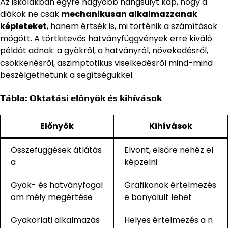
Az iskolákban egyre nagyobb hangsúlyt kap, hogy a
diákok ne csak
mechanikusan alkalmazzanak
képleteket
, hanem értsék is, mi történik a számítások
mögött. A törtkitevős hatványfüggvények erre kiváló
példát adnak: a gyökről, a hatványról, növekedésről,
csökkenésről, aszimptotikus viselkedésről mind-mind
beszélgethetünk a segítségükkel.
Tábla: Oktatási előnyök és kihívások
Előnyök
Kihívások
Összefüggések átlátás
Elvont, elsőre nehéz el
a
képzelni
Gyök- és hatványfogal
Grafikonok értelmezés
om mély megértése
e bonyolult lehet
Gyakorlati alkalmazás
Helyes értelmezés a n