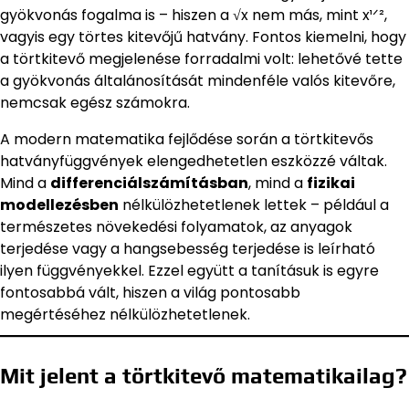
gyökvonás fogalma is – hiszen a √x nem más, mint x¹ᐟ²,
vagyis egy törtes kitevőjű hatvány. Fontos kiemelni, hogy
a törtkitevő megjelenése forradalmi volt: lehetővé tette
a gyökvonás általánosítását mindenféle valós kitevőre,
nemcsak egész számokra.
A modern matematika fejlődése során a törtkitevős
hatványfüggvények elengedhetetlen eszközzé váltak.
Mind a
differenciálszámításban
, mind a
fizikai
modellezésben
nélkülözhetetlenek lettek – például a
természetes növekedési folyamatok, az anyagok
terjedése vagy a hangsebesség terjedése is leírható
ilyen függvényekkel. Ezzel együtt a tanításuk is egyre
fontosabbá vált, hiszen a világ pontosabb
megértéséhez nélkülözhetetlenek.
Mit jelent a törtkitevő matematikailag?