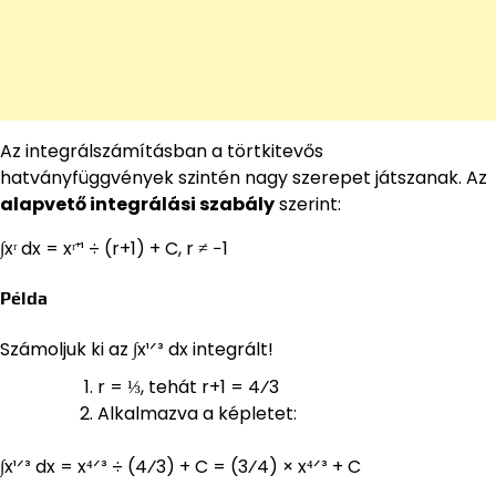
Az integrálszámításban a törtkitevős
hatványfüggvények szintén nagy szerepet játszanak. Az
alapvető integrálási szabály
szerint:
∫xʳ dx = xʳ⁺¹ ÷ (r+1) + C, r ≠ −1
Példa
Számoljuk ki az ∫x¹ᐟ³ dx integrált!
r = ⅓, tehát r+1 = 4⁄3
Alkalmazva a képletet:
∫x¹ᐟ³ dx = x⁴ᐟ³ ÷ (4⁄3) + C = (3⁄4) × x⁴ᐟ³ + C