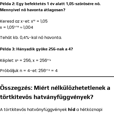
Példa 2: Egy befektetés 1 év alatt 1,05-szörösére nő.
Mennyivel nő havonta átlagosan?
Keresd az x-et: x¹² = 1,05
x = 1,05¹ᐟ¹² ≈ 1,004
Tehát kb. 0,4%-kal nő havonta.
Példa 3: Hányadik gyöke 256-nak a 4?
Képlet: xⁿ = 256, x = 256¹ᐟⁿ
Próbáljuk n = 4-et: 256¹ᐟ⁴ = 4
Összegzés: Miért nélkülözhetetlenek a
törtkitevős hatványfüggvények?
A törtkitevős hatványfüggvények
híd
a hétköznapi