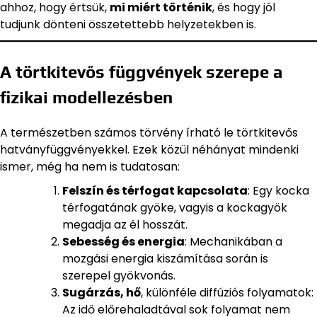
ahhoz, hogy értsük,
mi miért történik
, és hogy jól
tudjunk dönteni összetettebb helyzetekben is.
A törtkitevős függvények szerepe a
fizikai modellezésben
A természetben számos törvény írható le törtkitevős
hatványfüggvényekkel. Ezek közül néhányat mindenki
ismer, még ha nem is tudatosan:
Felszín és térfogat kapcsolata
: Egy kocka
térfogatának gyöke, vagyis a kockagyök
megadja az él hosszát.
Sebesség és energia
: Mechanikában a
mozgási energia kiszámítása során is
szerepel gyökvonás.
Sugárzás, hő
, különféle diffúziós folyamatok:
Az idő előrehaladtával sok folyamat nem