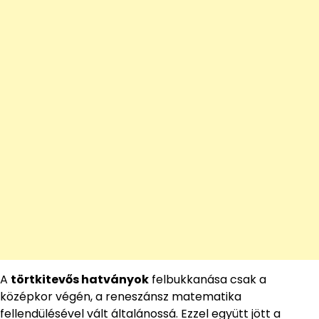
A
törtkitevős hatványok
felbukkanása csak a
középkor végén, a reneszánsz matematika
fellendülésével vált általánossá. Ezzel együtt jött a