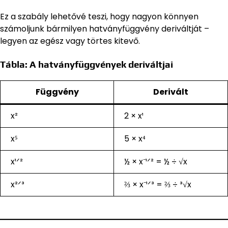
Ez a szabály lehetővé teszi, hogy nagyon könnyen
számoljunk bármilyen hatványfüggvény deriváltját –
legyen az egész vagy törtes kitevő.
Tábla: A hatványfüggvények deriváltjai
Függvény
Derivált
x²
2 × x¹
x⁵
5 × x⁴
x¹ᐟ²
½ × x⁻¹ᐟ² = ½ ÷ √x
x²ᐟ³
⅔ × x⁻¹ᐟ³ = ⅔ ÷ ³√x