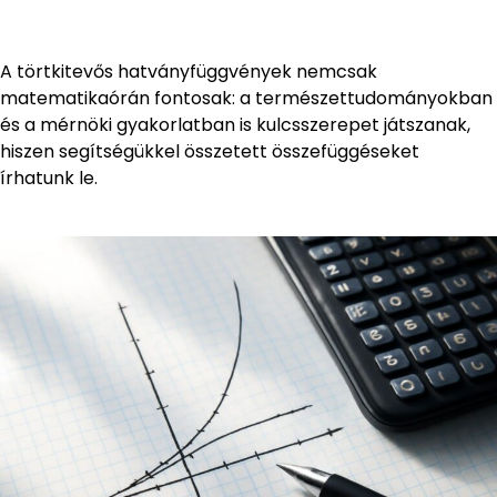
A törtkitevős hatványfüggvények nemcsak
matematikaórán fontosak: a természettudományokban
és a mérnöki gyakorlatban is kulcsszerepet játszanak,
hiszen segítségükkel összetett összefüggéseket
írhatunk le.