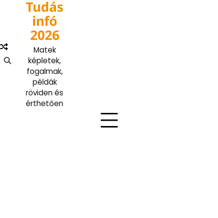
Tudás
Skip
to
infó
content
2026
Matek
képletek,
fogalmak,
példák
röviden és
érthetően