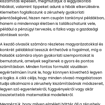
kiszámítás lépésein, megmutatjuk a leggyakoribb
hibákat, valamint tippeket adunk a hibák elkerülésére.
Kiemelten foglalkozunk a zérushely gyakorlati
jelentőségével, hiszen nem csupán tankönyvi példákban,
hanem a mindennapi életben is találkozhatunk vele,
például a pénzügyi tervezés, a fizika vagy a gazdasági
döntések során.
A kezdő olvasók számára részletes magyarázatokkal és
konkrét példákkal tesszük érthetővé a fogalmat, míg a
haladók számára olyan gyakorlati szempontokat is
bemutatunk, amelyek segítenek a gyors és pontos
számításban. Minden fontos formulát vizuálisan
egyértelműen írunk le, hogy könnyen követhető legyen
a logika. A cikk célja, hogy minden olvasó magabiztosan
tudja alkalmazni a zérushely kiszámításának módszereit,
legyen szó egyenletekről, függvényekről vagy akár
összetettebb matematikai modellekről.
Megnézzük, hogy milyen elméleti háttér áll a zérushely