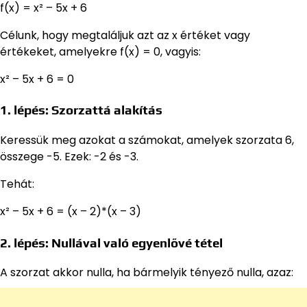
f(x) = x² – 5x + 6
Célunk, hogy megtaláljuk azt az x értéket vagy
értékeket, amelyekre f(x) = 0, vagyis:
x² – 5x + 6 = 0
1. lépés: Szorzattá alakítás
Keressük meg azokat a számokat, amelyek szorzata 6,
összege -5. Ezek: -2 és -3.
Tehát:
x² – 5x + 6 = (x – 2)*(x – 3)
2. lépés: Nullával való egyenlővé tétel
A szorzat akkor nulla, ha bármelyik tényező nulla, azaz: