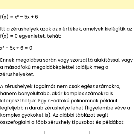
f(x) = x² – 5x + 6
Itt a zérushelyek azok az x értékek, amelyek kielégítik az
f(x) = 0 egyenletet, tehát:
x² – 5x + 6 = 0
Ennek megoldása során vagy szorzattá alakítással, vagy
a másodfokú megoldóképlettel találjuk meg a
zérushelyeket.
A zérushelyek fogalmát nem csak egész számokra,
hanem bonyolultabb, akár komplex számokra is
kiterjeszthetjük. Egy n-edfokú polinomnak például
legfeljebb n darab zérushelye lehet (figyelembe véve a
komplex gyököket is). Az alábbi táblázat segít
összefoglalni a főbb zérushely típusokat és példákat: