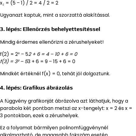
x₂ = (5 – 1) / 2 = 4 / 2 = 2
Ugyanazt kaptuk, mint a szorzattá alakítással.
3. lépés: Ellenőrzés behelyettesítéssel
Mindig érdemes ellenőrizni a zérushelyeket!
f(2) = 2² – 5
2 + 6 = 4 – 10 + 6 = 0
f(3) = 3² – 5
3 + 6 = 9 – 15 + 6 = 0
Mindkét értéknél f(x) = 0, tehát jól dolgoztunk.
4. lépés: Grafikus ábrázolás
A függvény grafikonját ábrázolva azt láthatjuk, hogy a
parabola két pontban metszi az x-tengelyt: x = 2 és x =
3 pontokban, ezek a zérushelyek.
Ez a folyamat bármilyen polinomfüggvénynél
alkalmazható, de magasabb fokszám esetén