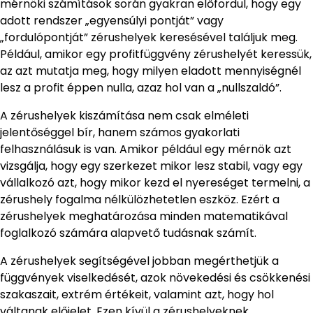
mérnöki számítások során gyakran előfordul, hogy egy
adott rendszer „egyensúlyi pontját” vagy
„fordulópontját” zérushelyek keresésével találjuk meg.
Például, amikor egy profitfüggvény zérushelyét keressük,
az azt mutatja meg, hogy milyen eladott mennyiségnél
lesz a profit éppen nulla, azaz hol van a „nullszaldó”.
A zérushelyek kiszámítása nem csak elméleti
jelentőséggel bír, hanem számos gyakorlati
felhasználásuk is van. Amikor például egy mérnök azt
vizsgálja, hogy egy szerkezet mikor lesz stabil, vagy egy
vállalkozó azt, hogy mikor kezd el nyereséget termelni, a
zérushely fogalma nélkülözhetetlen eszköz. Ezért a
zérushelyek meghatározása minden matematikával
foglalkozó számára alapvető tudásnak számít.
A zérushelyek segítségével jobban megérthetjük a
függvények viselkedését, azok növekedési és csökkenési
szakaszait, extrém értékeit, valamint azt, hogy hol
váltanak előjelet. Ezen kívül a zérushelyeknek