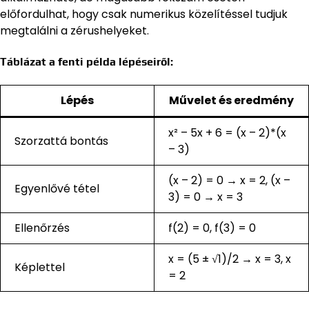
előfordulhat, hogy csak numerikus közelítéssel tudjuk
megtalálni a zérushelyeket.
Táblázat a fenti példa lépéseiről:
Lépés
Művelet és eredmény
x² – 5x + 6 = (x – 2)*(x
Szorzattá bontás
– 3)
(x – 2) = 0 → x = 2, (x –
Egyenlővé tétel
3) = 0 → x = 3
Ellenőrzés
f(2) = 0, f(3) = 0
x = (5 ± √1)/2 → x = 3, x
Képlettel
= 2