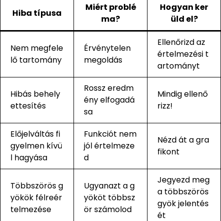
Miért problé
Hogyan ker
Hiba típusa
ma?
üld el?
Ellenőrizd az
Nem megfele
Érvénytelen
értelmezési t
lő tartomány
megoldás
artományt
Rossz eredm
Hibás behely
Mindig ellenő
ény elfogadá
ettesítés
rizz!
sa
Előjelváltás fi
Funkciót nem
Nézd át a gra
gyelmen kívü
jól értelmeze
fikont
l hagyása
d
Jegyezd meg
Többszörös g
Ugyanazt a g
a többszörös
yökök félreér
yököt többsz
gyök jelentés
telmezése
ör számolod
ét