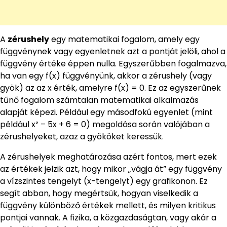
A
zérushely
egy matematikai fogalom, amely egy
függvénynek vagy egyenletnek azt a pontját jelöli, ahol a
függvény értéke éppen nulla. Egyszerűbben fogalmazva,
ha van egy f(x) függvényünk, akkor a zérushely (vagy
gyök) az az x érték, amelyre f(x) = 0. Ez az egyszerűnek
tűnő fogalom számtalan matematikai alkalmazás
alapját képezi. Például egy másodfokú egyenlet (mint
például x² – 5x + 6 = 0) megoldása során valójában a
zérushelyeket, azaz a gyököket keressük.
A zérushelyek meghatározása azért fontos, mert ezek
az értékek jelzik azt, hogy mikor „vágja át” egy függvény
a vízszintes tengelyt (x-tengelyt) egy grafikonon. Ez
segít abban, hogy megértsük, hogyan viselkedik a
függvény különböző értékek mellett, és milyen kritikus
pontjai vannak. A fizika, a közgazdaságtan, vagy akár a