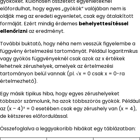
gyököket. Különösen összetett egyenleteknél
előfordulhat, hogy egyes „gyökök” valójában nem is
oldják meg az eredeti egyenletet, csak egy átalakított
formáját. Ezért mindig érdemes
behelyettesítéssel
ellenőrizni
az eredményt.
További buktató, hogy néha nem vesszük figyelembe a
függvény értelmezési tartományát. Például logaritmikus
vagy gyökös függvényeknél csak azok az x értékek
lehetnek zérushelyek, amelyek az értelmezési
tartományon belül vannak (pl. √x = 0 csak x = 0-ra
értelmezhető).
Egy másik tipikus hiba, hogy egyes zérushelyeket
többször számolunk, ha azok többszörös gyökök. Például
az (x – 4)² = 0 esetében csak egy zérushely van (x = 4),
de kétszeres előfordulással.
Összefoglalva a leggyakoribb hibákat egy táblázatban: