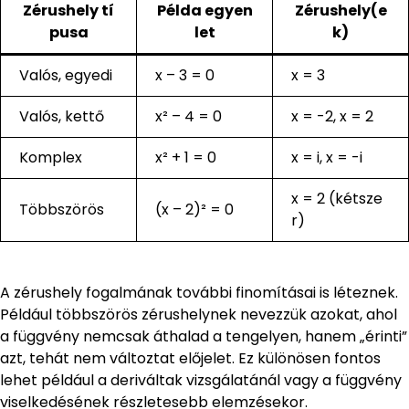
Zérushely tí
Példa egyen
Zérushely(e
pusa
let
k)
Valós, egyedi
x – 3 = 0
x = 3
Valós, kettő
x² – 4 = 0
x = -2, x = 2
Komplex
x² + 1 = 0
x = i, x = -i
x = 2 (kétsze
Többszörös
(x – 2)² = 0
r)
A zérushely fogalmának további finomításai is léteznek.
Például többszörös zérushelynek nevezzük azokat, ahol
a függvény nemcsak áthalad a tengelyen, hanem „érinti”
azt, tehát nem változtat előjelet. Ez különösen fontos
lehet például a deriváltak vizsgálatánál vagy a függvény
viselkedésének részletesebb elemzésekor.