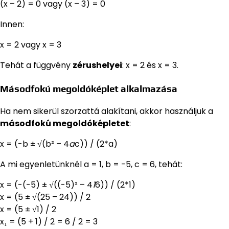
(x – 2) = 0 vagy (x – 3) = 0
Innen:
x = 2 vagy x = 3
Tehát a függvény
zérushelyei
: x = 2 és x = 3.
Másodfokú megoldóképlet alkalmazása
Ha nem sikerül szorzattá alakítani, akkor használjuk a
másodfokú megoldóképletet
:
x = (-b ± √(b² – 4
a
c)) / (2*a)
A mi egyenletünknél a = 1, b = -5, c = 6, tehát:
x = (-(-5) ± √((-5)² – 4
1
6)) / (2*1)
x = (5 ± √(25 – 24)) / 2
x = (5 ± √1) / 2
x₁ = (5 + 1) / 2 = 6 / 2 = 3