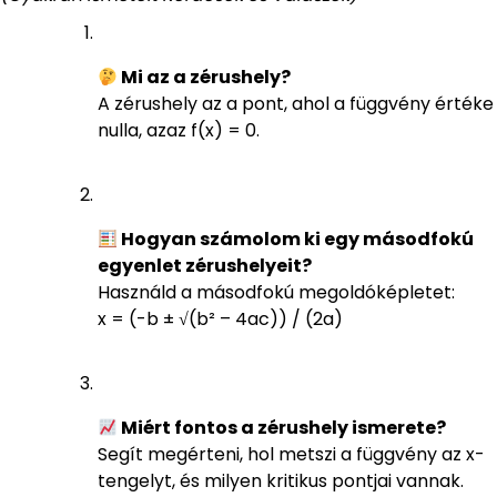
Mi az a zérushely?
A zérushely az a pont, ahol a függvény értéke
nulla, azaz f(x) = 0.
Hogyan számolom ki egy másodfokú
egyenlet zérushelyeit?
Használd a másodfokú megoldóképletet:
x = (-b ± √(b² – 4ac)) / (2a)
Miért fontos a zérushely ismerete?
Segít megérteni, hol metszi a függvény az x-
tengelyt, és milyen kritikus pontjai vannak.