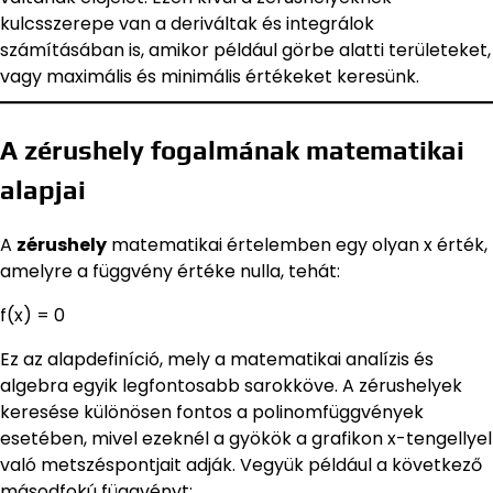
kulcsszerepe van a deriváltak és integrálok
számításában is, amikor például görbe alatti területeket,
vagy maximális és minimális értékeket keresünk.
A zérushely fogalmának matematikai
alapjai
A
zérushely
matematikai értelemben egy olyan x érték,
amelyre a függvény értéke nulla, tehát:
f(x) = 0
Ez az alapdefiníció, mely a matematikai analízis és
algebra egyik legfontosabb sarokköve. A zérushelyek
keresése különösen fontos a polinomfüggvények
esetében, mivel ezeknél a gyökök a grafikon x-tengellyel
való metszéspontjait adják. Vegyük például a következő
másodfokú függvényt: