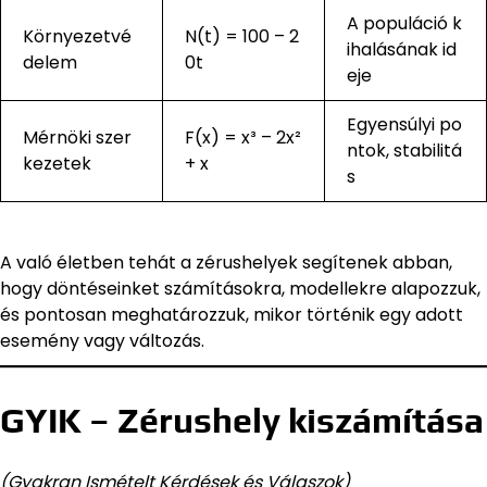
A populáció k
Környezetvé
N(t) = 100 – 2
ihalásának id
delem
0t
eje
Egyensúlyi po
Mérnöki szer
F(x) = x³ – 2x²
ntok, stabilitá
kezetek
+ x
s
A való életben tehát a zérushelyek segítenek abban,
hogy döntéseinket számításokra, modellekre alapozzuk,
és pontosan meghatározzuk, mikor történik egy adott
esemény vagy változás.
GYIK – Zérushely kiszámítása
(Gyakran Ismételt Kérdések és Válaszok)