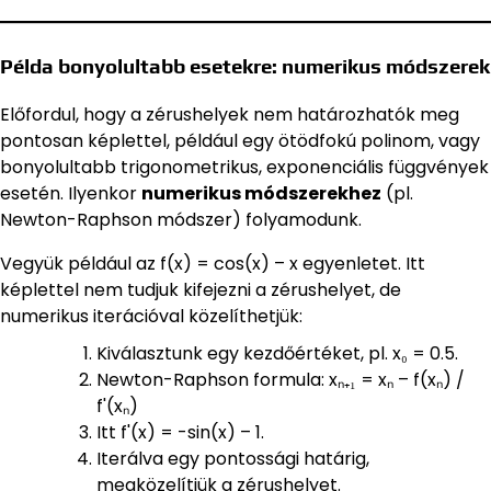
Példa bonyolultabb esetekre: numerikus módszerek
Előfordul, hogy a zérushelyek nem határozhatók meg
pontosan képlettel, például egy ötödfokú polinom, vagy
bonyolultabb trigonometrikus, exponenciális függvények
esetén. Ilyenkor
numerikus módszerekhez
(pl.
Newton-Raphson módszer) folyamodunk.
Vegyük például az f(x) = cos(x) – x egyenletet. Itt
képlettel nem tudjuk kifejezni a zérushelyet, de
numerikus iterációval közelíthetjük:
Kiválasztunk egy kezdőértéket, pl. x₀ = 0.5.
Newton-Raphson formula: xₙ₊₁ = xₙ – f(xₙ) /
f'(xₙ)
Itt f'(x) = -sin(x) – 1.
Iterálva egy pontossági határig,
megközelítjük a zérushelyet.