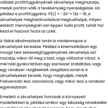
vállalat profitfüggvényének zérushelye megmutatja,
melyik ponton válik a tevékenység nyereségessé. Ha
például a profitfüggvény: P(x) = -2x² + 12x – 16, a
zérushelyek meghatározásával megtudhatjuk, milyen
eladott mennyiségnél van éppen nulla profit, tehát hol
kezd el hasznot hozni az üzlet.
A fizikai alkalmazások terén is mindennapos a
zérushelyek keresése. Például a kinematikában egy
mozgó test sebességfüggvényének zérushelye azt
mutatja, mikor áll meg a test, vagy változtat irányt. A
mérnöki gyakorlatban egy szerkezet stabilitása, vagy
egy rendszer rezgéseinek vizsgálata során is a
zérushelyeket keresik, hogy megtudják, melyik
frekvencián lesz rezonancia, vagy mikor lesz a rendszer
egyensúlyban.
Emellett a zérushelyek fontosak a környezeti
modellekben is, például amikor egy lakosság növekedési