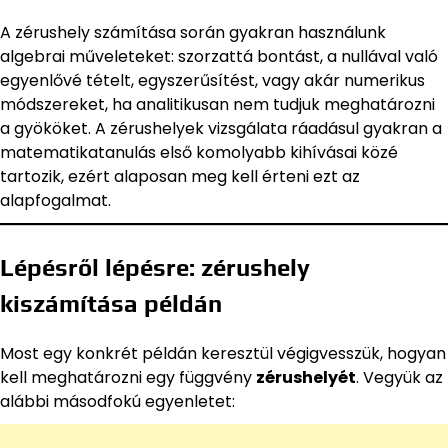
A zérushely számítása során gyakran használunk
algebrai műveleteket: szorzattá bontást, a nullával való
egyenlővé tételt, egyszerűsítést, vagy akár numerikus
módszereket, ha analitikusan nem tudjuk meghatározni
a gyököket. A zérushelyek vizsgálata ráadásul gyakran a
matematikatanulás első komolyabb kihívásai közé
tartozik, ezért alaposan meg kell érteni ezt az
alapfogalmat.
Lépésről lépésre: zérushely
kiszámítása példán
Most egy konkrét példán keresztül végigvesszük, hogyan
kell meghatározni egy függvény
zérushelyét
. Vegyük az
alábbi másodfokú egyenletet: