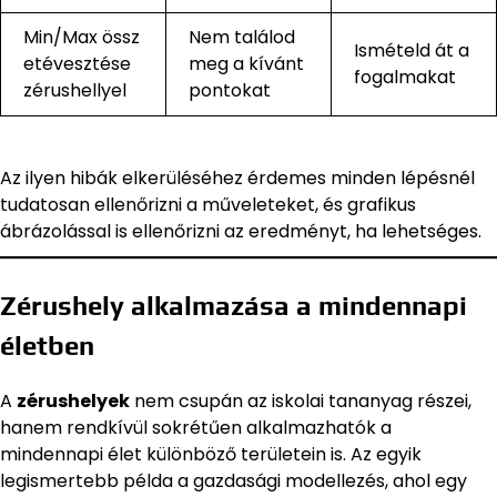
Min/Max össz
Nem találod
Ismételd át a
etévesztése
meg a kívánt
fogalmakat
zérushellyel
pontokat
Az ilyen hibák elkerüléséhez érdemes minden lépésnél
tudatosan ellenőrizni a műveleteket, és grafikus
ábrázolással is ellenőrizni az eredményt, ha lehetséges.
Zérushely alkalmazása a mindennapi
életben
A
zérushelyek
nem csupán az iskolai tananyag részei,
hanem rendkívül sokrétűen alkalmazhatók a
mindennapi élet különböző területein is. Az egyik
legismertebb példa a gazdasági modellezés, ahol egy