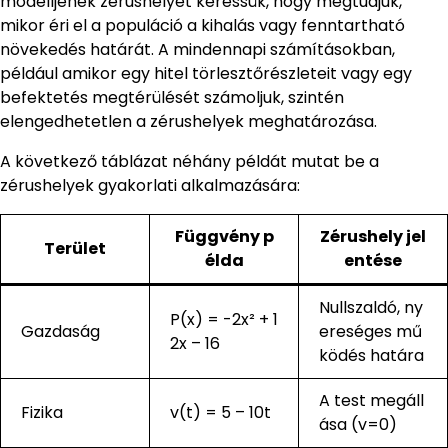
modelljének zérushelyét keressük, hogy megtudjuk,
mikor éri el a populáció a kihalás vagy fenntartható
növekedés határát. A mindennapi számításokban,
például amikor egy hitel törlesztőrészleteit vagy egy
befektetés megtérülését számoljuk, szintén
elengedhetetlen a zérushelyek meghatározása.
A következő táblázat néhány példát mutat be a
zérushelyek gyakorlati alkalmazására:
Függvény p
Zérushely jel
Terület
élda
entése
Nullszaldó, ny
P(x) = -2x² + 1
Gazdaság
ereséges mű
2x – 16
ködés határa
A test megáll
Fizika
v(t) = 5 – 10t
ása (v=0)