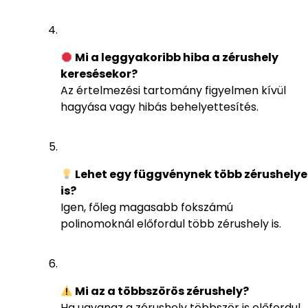
Mi a leggyakoribb hiba a zérushely
keresésekor?
Az értelmezési tartomány figyelmen kívül
hagyása vagy hibás behelyettesítés.
Lehet egy függvénynek több zérushelye
is?
Igen, főleg magasabb fokszámú
polinomoknál előfordul több zérushely is.
Mi az a többszörös zérushely?
Ha ugyanaz a zérushely többször is előfordul