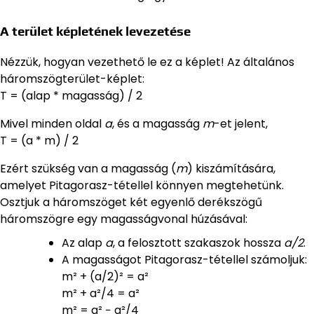
A terület képletének levezetése
Nézzük, hogyan vezethető le ez a képlet! Az általános
háromszögterület-képlet:
T = (alap * magasság) / 2
Mivel minden oldal
a
, és a magasság
m
-et jelent,
T = (a * m) / 2
Ezért szükség van a magasság (
m
) kiszámítására,
amelyet Pitagorasz-tétellel könnyen megtehetünk.
Osztjuk a háromszöget két egyenlő derékszögű
háromszögre egy magasságvonal húzásával:
Az alap
a
, a felosztott szakaszok hossza
a/2
.
A magasságot Pitagorasz-tétellel számoljuk:
m² + (a/2)² = a²
m² + a²/4 = a²
m² = a² − a²/4