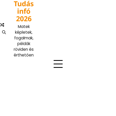
Tudás
Skip
to
infó
content
2026
Matek
képletek,
fogalmak,
példák
röviden és
érthetően