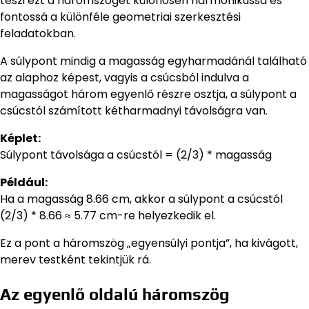
teszi ezt a háromszöget különösen harmonikussá és
fontossá a különféle geometriai szerkesztési
feladatokban.
A súlypont mindig a magasság egyharmadánál található
az alaphoz képest, vagyis a csúcsból indulva a
magasságot három egyenlő részre osztja, a súlypont a
csúcstól számított kétharmadnyi távolságra van.
Képlet:
Súlypont távolsága a csúcstól = (2/3) * magasság
Például:
Ha a magasság 8.66 cm, akkor a súlypont a csúcstól
(2/3) * 8.66 ≈ 5.77 cm-re helyezkedik el.
Ez a pont a háromszög „egyensúlyi pontja”, ha kivágott,
merev testként tekintjük rá.
Az egyenlő oldalú háromszög