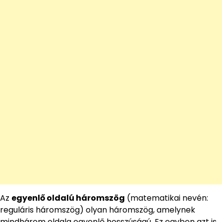
Az
egyenlő oldalú háromszög
(matematikai nevén:
reguláris háromszög) olyan háromszög, amelynek
mindhárom oldala egyenlő hosszúságú. Ez egyben azt is