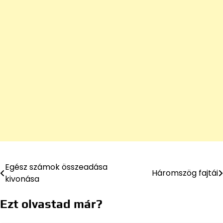
Egész számok összeadása
Bejegyzés
Háromszög fajtái
kivonása
navigáció
Ezt olvastad már?