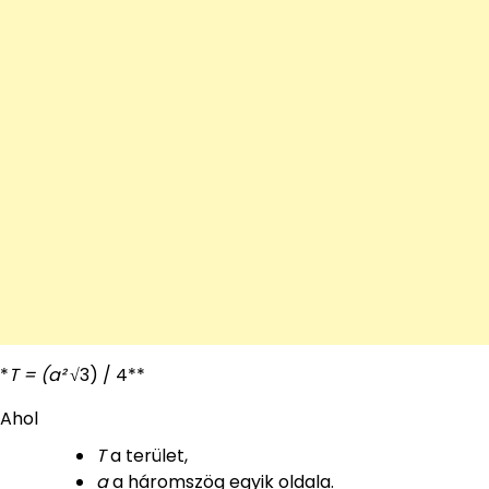
*
T = (a²
√3) / 4**
Ahol
T
a terület,
a
a háromszög egyik oldala.