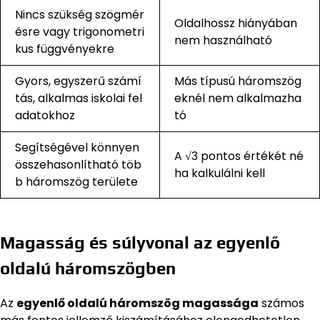
Nincs szükség szögmér
Oldalhossz hiányában
ésre vagy trigonometri
nem használható
kus függvényekre
Gyors, egyszerű számí
Más típusú háromszög
tás, alkalmas iskolai fel
eknél nem alkalmazha
adatokhoz
tó
Segítségével könnyen
A √3 pontos értékét né
összehasonlítható töb
ha kalkulálni kell
b háromszög területe
Magasság és súlyvonal az egyenlő
oldalú háromszögben
Az
egyenlő oldalú háromszög magassága
számos