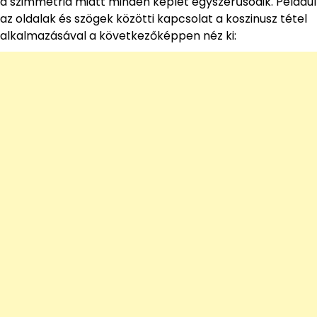
a szimmetria miatt minden képlet egyszerűsödik. Például
az oldalak és szögek közötti kapcsolat a koszinusz tétel
alkalmazásával a következőképpen néz ki: