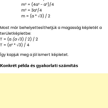
m² = (4a² − a²)/4
m² = 3a²/4
m = (a * √3) / 2
Most már behelyettesíthetjük a magasság képletét a
területképletbe:
T = (a
(a
√3) / 2) / 2
T = (a² * √3) / 4
Így kapjuk meg a jól ismert képletet.
Konkrét példa és gyakorlati számítás