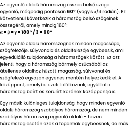
Az egyenlő oldalú háromszög összes belső szöge
egyenlő, mégpedig pontosan
60°
(vagyis π/3 radián). Ez
közvetlenül következik a háromszög belső szögeinek
összegéről, amely mindig 180°:
α = β = γ = 180° / 3 = 60°
Az egyenlő oldalú háromszögnek minden magassága,
szögfelezője, súlyvonala és oldalfelezője egybeesik, ami
egyedülálló tulajdonság a háromszögek között. Ez azt
jelenti, hogy a háromszög bármely csúcsából az
átellenes oldalhoz húzott magasság, súlyvonal és
szögfelező egyazon egyenes mentén helyezkedik el. A
középpont, amelybe ezek találkoznak, egyúttal a
háromszög beírt és körülírt körének középpontja is.
Egy másik különleges tulajdonság, hogy minden egyenlő
oldalú háromszög szabályos háromszög, de nem minden
szabályos háromszög egyenlő oldalú – hiszen
háromszög esetén ezek a fogalmak egybeesnek, de más