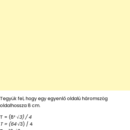
Tegyük fel, hogy egy egyenlő oldalú háromszög
oldalhossza 8 cm.
T = (8²
√3) / 4
T = (64
√3) / 4