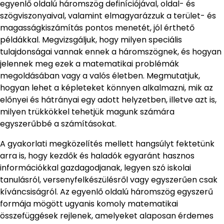
egyenlő oldalú háromszög definíciójával, oldal- és
szögviszonyaival, valamint elmagyarázzuk a terület- és
magasságkiszámítás pontos menetét, jól érthető
példákkal. Megvizsgáljuk, hogy milyen speciális
tulajdonságai vannak ennek a háromszögnek, és hogyan
jelennek meg ezek a matematikai problémák
megoldásában vagy a valós életben. Megmutatjuk,
hogyan lehet a képleteket könnyen alkalmazni, mik az
előnyei és hátrányai egy adott helyzetben, illetve azt is,
milyen trükkökkel tehetjük magunk számára
egyszerűbbé a számításokat.
A gyakorlati megközelítés mellett hangsúlyt fektetünk
arra is, hogy kezdők és haladók egyaránt hasznos
információkkal gazdagodjanak, legyen szó iskolai
tanulásról, versenyfelkészülésről vagy egyszerűen csak
kíváncsiságról. Az egyenlő oldalú háromszög egyszerű
formája mögött ugyanis komoly matematikai
összefüggések rejlenek, amelyeket alaposan érdemes