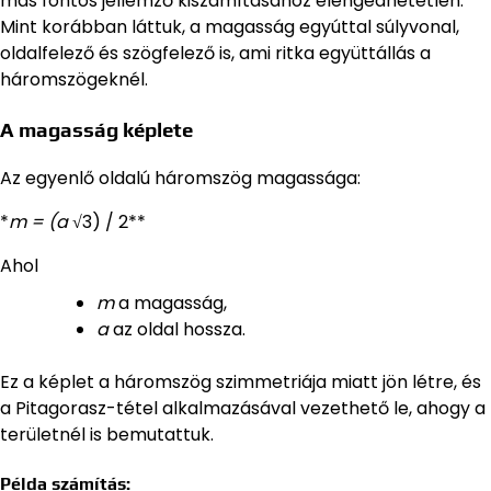
más fontos jellemző kiszámításához elengedhetetlen.
Mint korábban láttuk, a magasság egyúttal súlyvonal,
oldalfelező és szögfelező is, ami ritka együttállás a
háromszögeknél.
A magasság képlete
Az egyenlő oldalú háromszög magassága:
*
m = (a
√3) / 2**
Ahol
m
a magasság,
a
az oldal hossza.
Ez a képlet a háromszög szimmetriája miatt jön létre, és
a Pitagorasz-tétel alkalmazásával vezethető le, ahogy a
területnél is bemutattuk.
Példa számítás: