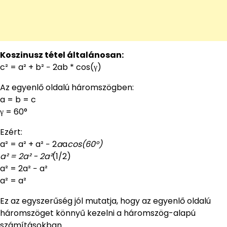
Koszinusz tétel általánosan:
c² = a² + b² − 2ab * cos(γ)
Az egyenlő oldalú háromszögben:
a = b = c
γ = 60°
Ezért:
a² = a² + a² − 2
a
a
cos(60°)
a² = 2a² − 2a²
(1/2)
a² = 2a² − a²
a² = a²
Ez az egyszerűség jól mutatja, hogy az egyenlő oldalú
háromszöget könnyű kezelni a háromszög-alapú
számításokban.