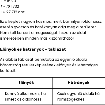
T = 16
√3
T ≈ 16
1.732
T ≈ 27.712 cm²
Ez a képlet nagyon hasznos, mert bármilyen oldalhossz
esetén gyorsan és hatékonyan adja meg a területet.
Nem kell keresni a magasságot, hiszen az oldal
ismeretében minden más kiszámítható!
Előnyök és hátrányok – táblázat
Az alábbi táblázat bemutatja az egyenlő oldalú
háromszög területképletének előnyeit és lehetséges
korlátait:
Előnyök
Hátrányok
Könnyű alkalmazni, ha i
Csak egyenlő oldalú há
smert az oldalhossz
romszögekhez