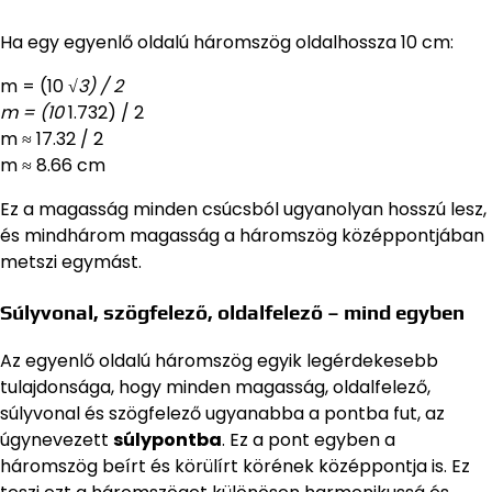
Ha egy egyenlő oldalú háromszög oldalhossza 10 cm:
m = (10
√3) / 2
m = (10
1.732) / 2
m ≈ 17.32 / 2
m ≈ 8.66 cm
Ez a magasság minden csúcsból ugyanolyan hosszú lesz,
és mindhárom magasság a háromszög középpontjában
metszi egymást.
Súlyvonal, szögfelező, oldalfelező – mind egyben
Az egyenlő oldalú háromszög egyik legérdekesebb
tulajdonsága, hogy minden magasság, oldalfelező,
súlyvonal és szögfelező ugyanabba a pontba fut, az
úgynevezett
súlypontba
. Ez a pont egyben a
háromszög beírt és körülírt körének középpontja is. Ez