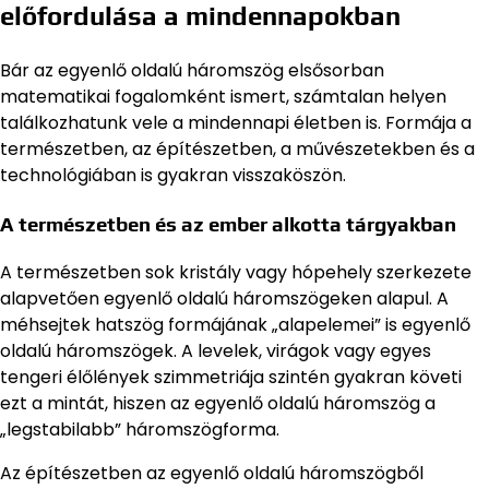
előfordulása a mindennapokban
Bár az egyenlő oldalú háromszög elsősorban
matematikai fogalomként ismert, számtalan helyen
találkozhatunk vele a mindennapi életben is. Formája a
természetben, az építészetben, a művészetekben és a
technológiában is gyakran visszaköszön.
A természetben és az ember alkotta tárgyakban
A természetben sok kristály vagy hópehely szerkezete
alapvetően egyenlő oldalú háromszögeken alapul. A
méhsejtek hatszög formájának „alapelemei” is egyenlő
oldalú háromszögek. A levelek, virágok vagy egyes
tengeri élőlények szimmetriája szintén gyakran követi
ezt a mintát, hiszen az egyenlő oldalú háromszög a
„legstabilabb” háromszögforma.
Az építészetben az egyenlő oldalú háromszögből