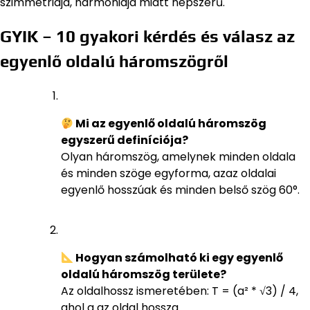
szimmetriája, harmóniája miatt népszerű.
GYIK – 10 gyakori kérdés és válasz az
egyenlő oldalú háromszögről
Mi az egyenlő oldalú háromszög
egyszerű definíciója?
Olyan háromszög, amelynek minden oldala
és minden szöge egyforma, azaz oldalai
egyenlő hosszúak és minden belső szög 60°.
Hogyan számolható ki egy egyenlő
oldalú háromszög területe?
Az oldalhossz ismeretében: T = (a² * √3) / 4,
ahol a az oldal hossza.