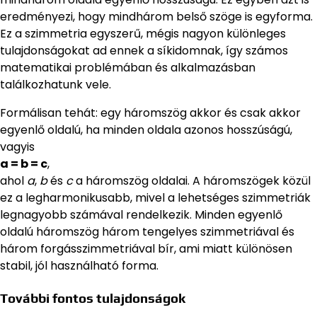
eredményezi, hogy mindhárom belső szöge is egyforma.
Ez a szimmetria egyszerű, mégis nagyon különleges
tulajdonságokat ad ennek a síkidomnak, így számos
matematikai problémában és alkalmazásban
találkozhatunk vele.
Formálisan tehát: egy háromszög akkor és csak akkor
egyenlő oldalú, ha minden oldala azonos hosszúságú,
vagyis
a = b = c
,
ahol
a
,
b
és
c
a háromszög oldalai. A háromszögek közül
ez a legharmonikusabb, mivel a lehetséges szimmetriák
legnagyobb számával rendelkezik. Minden egyenlő
oldalú háromszög három tengelyes szimmetriával és
három forgásszimmetriával bír, ami miatt különösen
stabil, jól használható forma.
További fontos tulajdonságok