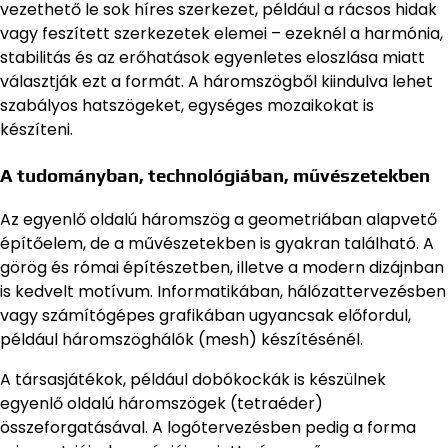
vezethető le sok híres szerkezet, például a rácsos hidak
vagy feszített szerkezetek elemei – ezeknél a harmónia,
stabilitás és az erőhatások egyenletes eloszlása miatt
választják ezt a formát. A háromszögből kiindulva lehet
szabályos hatszögeket, egységes mozaikokat is
készíteni.
A tudományban, technológiában, művészetekben
Az egyenlő oldalú háromszög a geometriában alapvető
építőelem, de a művészetekben is gyakran található. A
görög és római építészetben, illetve a modern dizájnban
is kedvelt motívum. Informatikában, hálózattervezésben
vagy számítógépes grafikában ugyancsak előfordul,
például háromszöghálók (mesh) készítésénél.
A társasjátékok, például dobókockák is készülnek
egyenlő oldalú háromszögek (tetraéder)
összeforgatásával. A logótervezésben pedig a forma