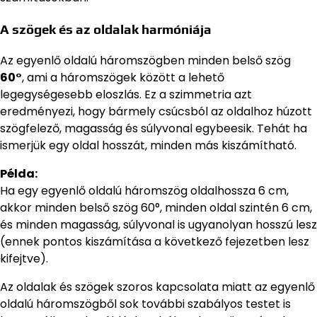
A szögek és az oldalak harmóniája
Az egyenlő oldalú háromszögben minden belső szög
60°
, ami a háromszögek között a lehető
legegységesebb eloszlás. Ez a szimmetria azt
eredményezi, hogy bármely csúcsból az oldalhoz húzott
szögfelező, magasság és súlyvonal egybeesik. Tehát ha
ismerjük egy oldal hosszát, minden más kiszámítható.
Példa:
Ha egy egyenlő oldalú háromszög oldalhossza 6 cm,
akkor minden belső szög 60°, minden oldal szintén 6 cm,
és minden magasság, súlyvonal is ugyanolyan hosszú lesz
(ennek pontos kiszámítása a következő fejezetben lesz
kifejtve).
Az oldalak és szögek szoros kapcsolata miatt az egyenlő
oldalú háromszögből sok további szabályos testet is