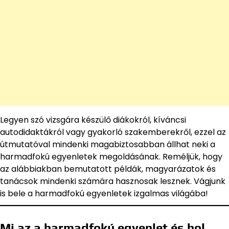
Legyen szó vizsgára készülő diákokról, kíváncsi
autodidaktákról vagy gyakorló szakemberekről, ezzel az
útmutatóval mindenki magabiztosabban állhat neki a
harmadfokú egyenletek megoldásának. Reméljük, hogy
az alábbiakban bemutatott példák, magyarázatok és
tanácsok mindenki számára hasznosak lesznek. Vágjunk
is bele a harmadfokú egyenletek izgalmas világába!
Mi az a harmadfokú egyenlet és hol