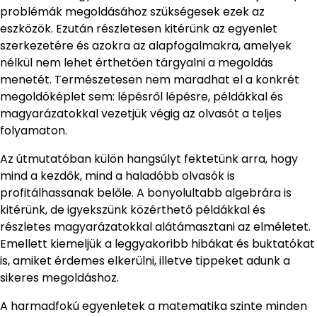
problémák megoldásához szükségesek ezek az
eszközök. Ezután részletesen kitérünk az egyenlet
szerkezetére és azokra az alapfogalmakra, amelyek
nélkül nem lehet érthetően tárgyalni a megoldás
menetét. Természetesen nem maradhat el a konkrét
megoldóképlet sem: lépésről lépésre, példákkal és
magyarázatokkal vezetjük végig az olvasót a teljes
folyamaton.
Az útmutatóban külön hangsúlyt fektetünk arra, hogy
mind a kezdők, mind a haladóbb olvasók is
profitálhassanak belőle. A bonyolultabb algebrára is
kitérünk, de igyekszünk közérthető példákkal és
részletes magyarázatokkal alátámasztani az elméletet.
Emellett kiemeljük a leggyakoribb hibákat és buktatókat
is, amiket érdemes elkerülni, illetve tippeket adunk a
sikeres megoldáshoz.
A harmadfokú egyenletek a matematika szinte minden