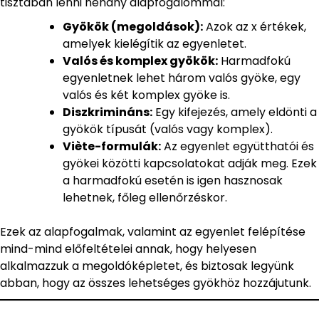
tisztában lenni néhány alapfogalommal:
Gyökök (megoldások):
Azok az x értékek,
amelyek kielégítik az egyenletet.
Valós és komplex gyökök:
Harmadfokú
egyenletnek lehet három valós gyöke, egy
valós és két komplex gyöke is.
Diszkrimináns:
Egy kifejezés, amely eldönti a
gyökök típusát (valós vagy komplex).
Viète-formulák:
Az egyenlet együtthatói és
gyökei közötti kapcsolatokat adják meg. Ezek
a harmadfokú esetén is igen hasznosak
lehetnek, főleg ellenőrzéskor.
Ezek az alapfogalmak, valamint az egyenlet felépítése
mind-mind előfeltételei annak, hogy helyesen
alkalmazzuk a megoldóképletet, és biztosak legyünk
abban, hogy az összes lehetséges gyökhöz hozzájutunk.