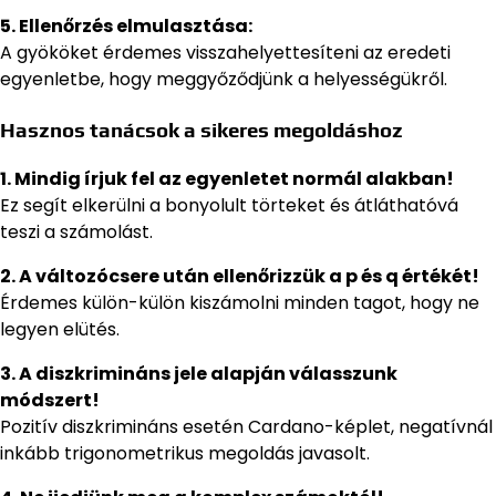
5. Ellenőrzés elmulasztása:
A gyököket érdemes visszahelyettesíteni az eredeti
egyenletbe, hogy meggyőződjünk a helyességükről.
Hasznos tanácsok a sikeres megoldáshoz
1. Mindig írjuk fel az egyenletet normál alakban!
Ez segít elkerülni a bonyolult törteket és átláthatóvá
teszi a számolást.
2. A változócsere után ellenőrizzük a p és q értékét!
Érdemes külön-külön kiszámolni minden tagot, hogy ne
legyen elütés.
3. A diszkrimináns jele alapján válasszunk
módszert!
Pozitív diszkrimináns esetén Cardano-képlet, negatívnál
inkább trigonometrikus megoldás javasolt.