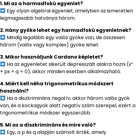
1. Mi az a harmadfokú egyenlet?
Egy olyan algebrai egyenlet, amelyben az ismeretlen
legmagasabb hatványa három.
2. Hány gyöke lehet egy harmadfokú egyenletnek?
Mindig legalább egy valós gyöke van, de összesen
három (valós vagy komplex) gyöke lehet.
3. Mikor használjunk Cardano képletet?
Ha az egyenletet sikerült depresszált alakra hozni (x³
+ px + q = 0), akkor minden esetben alkalmazható.
4. Miért kell néha trigonometrikus módszert
használni?
Ha a diszkrimináns negatív, akkor három valós gyök
van, és a kockagyök alatt negatív szám szerepel, ezért a
trigonometrikus módszer egyszerűbb.
5. Mi az a diszkrimináns és mire való?
Egy, a p és q alapján számolt érték, amely