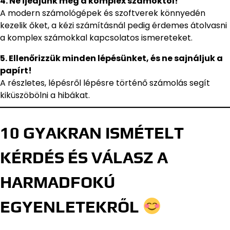
4. Ne ijedjünk meg a komplex számoktól!
A modern számológépek és szoftverek könnyedén
kezelik őket, a kézi számításnál pedig érdemes átolvasni
a komplex számokkal kapcsolatos ismereteket.
5. Ellenőrizzük minden lépésünket, és ne sajnáljuk a
papírt!
A részletes, lépésről lépésre történő számolás segít
kiküszöbölni a hibákat.
10 GYAKRAN ISMÉTELT
KÉRDÉS ÉS VÁLASZ A
HARMADFOKÚ
EGYENLETEKRŐL