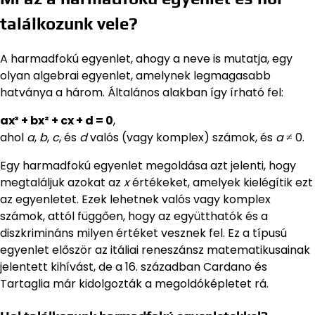
találkozunk vele?
A harmadfokú egyenlet, ahogy a neve is mutatja, egy
olyan algebrai egyenlet, amelynek legmagasabb
hatványa a három. Általános alakban így írható fel:
ax³ + bx² + cx + d = 0
,
ahol
a
,
b
,
c
, és
d
valós (vagy komplex) számok, és
a
≠ 0.
Egy harmadfokú egyenlet megoldása azt jelenti, hogy
megtaláljuk azokat az
x
értékeket, amelyek kielégítik ezt
az egyenletet. Ezek lehetnek valós vagy komplex
számok, attól függően, hogy az együtthatók és a
diszkrimináns milyen értéket vesznek fel. Ez a típusú
egyenlet először az itáliai reneszánsz matematikusainak
jelentett kihívást, de a 16. században Cardano és
Tartaglia már kidolgozták a megoldóképletet rá.