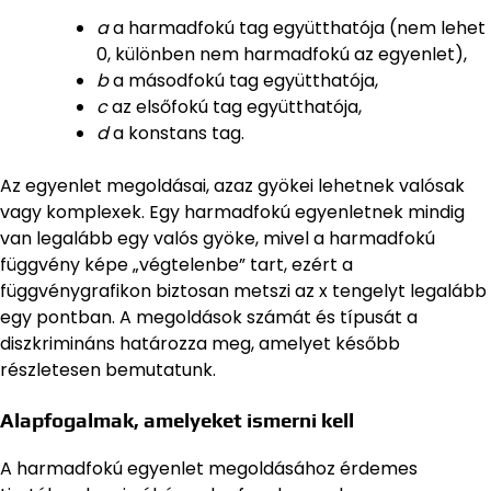
a
a harmadfokú tag együtthatója (nem lehet
0, különben nem harmadfokú az egyenlet),
b
a másodfokú tag együtthatója,
c
az elsőfokú tag együtthatója,
d
a konstans tag.
Az egyenlet megoldásai, azaz gyökei lehetnek valósak
vagy komplexek. Egy harmadfokú egyenletnek mindig
van legalább egy valós gyöke, mivel a harmadfokú
függvény képe „végtelenbe” tart, ezért a
függvénygrafikon biztosan metszi az x tengelyt legalább
egy pontban. A megoldások számát és típusát a
diszkrimináns határozza meg, amelyet később
részletesen bemutatunk.
Alapfogalmak, amelyeket ismerni kell
A harmadfokú egyenlet megoldásához érdemes