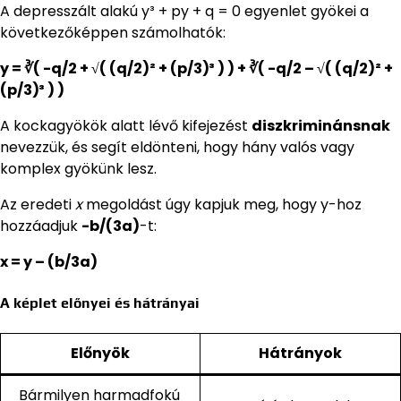
A depresszált alakú y³ + py + q = 0 egyenlet gyökei a
következőképpen számolhatók:
y = ∛( -q/2 + √( (q/2)² + (p/3)³ ) ) + ∛( -q/2 – √( (q/2)² +
(p/3)³ ) )
A kockagyökök alatt lévő kifejezést
diszkriminánsnak
nevezzük, és segít eldönteni, hogy hány valós vagy
komplex gyökünk lesz.
Az eredeti
x
megoldást úgy kapjuk meg, hogy y-hoz
hozzáadjuk
-b/(3a)
-t:
x = y – (b/3a)
A képlet előnyei és hátrányai
Előnyök
Hátrányok
Bármilyen harmadfokú