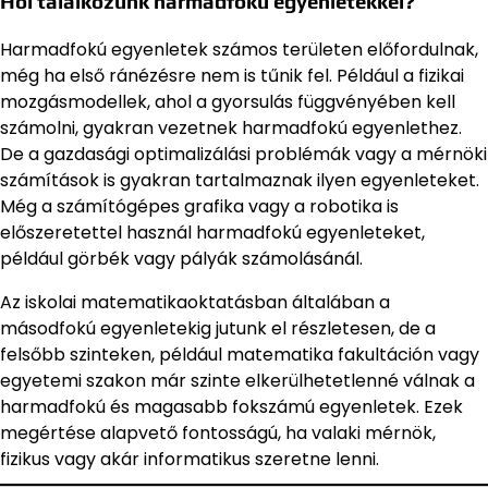
Hol találkozunk harmadfokú egyenletekkel?
Harmadfokú egyenletek számos területen előfordulnak,
még ha első ránézésre nem is tűnik fel. Például a fizikai
mozgásmodellek, ahol a gyorsulás függvényében kell
számolni, gyakran vezetnek harmadfokú egyenlethez.
De a gazdasági optimalizálási problémák vagy a mérnöki
számítások is gyakran tartalmaznak ilyen egyenleteket.
Még a számítógépes grafika vagy a robotika is
előszeretettel használ harmadfokú egyenleteket,
például görbék vagy pályák számolásánál.
Az iskolai matematikaoktatásban általában a
másodfokú egyenletekig jutunk el részletesen, de a
felsőbb szinteken, például matematika fakultáción vagy
egyetemi szakon már szinte elkerülhetetlenné válnak a
harmadfokú és magasabb fokszámú egyenletek. Ezek
megértése alapvető fontosságú, ha valaki mérnök,
fizikus vagy akár informatikus szeretne lenni.