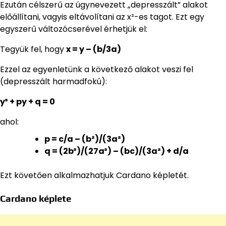
Ezután célszerű az úgynevezett „depresszált” alakot
előállítani, vagyis eltávolítani az x²-es tagot. Ezt egy
egyszerű változócserével érhetjük el:
Tegyük fel, hogy
x = y – (b/3a)
Ezzel az egyenletünk a következő alakot veszi fel
(depresszált harmadfokú):
y³ + py + q = 0
ahol:
p = c/a – (b²)/(3a²)
q = (2b³)/(27a³) – (bc)/(3a²) + d/a
Ezt követően alkalmazhatjuk Cardano képletét.
Cardano képlete