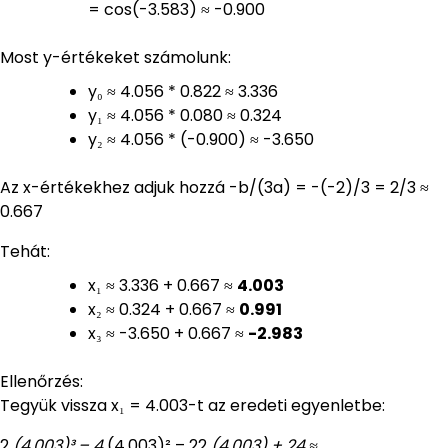
= cos(-3.583) ≈ -0.900
Most y-értékeket számolunk:
y₀ ≈ 4.056 * 0.822 ≈ 3.336
y₁ ≈ 4.056 * 0.080 ≈ 0.324
y₂ ≈ 4.056 * (-0.900) ≈ -3.650
Az x-értékekhez adjuk hozzá -b/(3a) = -(-2)/3 = 2/3 ≈
0.667
Tehát:
x₁ ≈ 3.336 + 0.667 ≈
4.003
x₂ ≈ 0.324 + 0.667 ≈
0.991
x₃ ≈ -3.650 + 0.667 ≈
-2.983
Ellenőrzés:
Tegyük vissza x₁ = 4.003-t az eredeti egyenletbe:
2
(4.003)³ – 4
(4.003)² – 22
(4.003) + 24 ≈