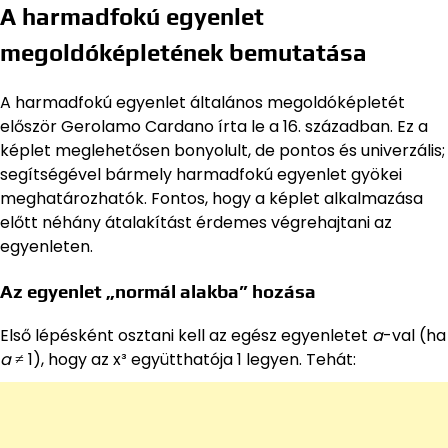
A harmadfokú egyenlet
megoldóképletének bemutatása
A harmadfokú egyenlet általános megoldóképletét
először Gerolamo Cardano írta le a 16. században. Ez a
képlet meglehetősen bonyolult, de pontos és univerzális;
segítségével bármely harmadfokú egyenlet gyökei
meghatározhatók. Fontos, hogy a képlet alkalmazása
előtt néhány átalakítást érdemes végrehajtani az
egyenleten.
Az egyenlet „normál alakba” hozása
Első lépésként osztani kell az egész egyenletet
a
-val (ha
a
≠ 1), hogy az x³ együtthatója 1 legyen. Tehát: