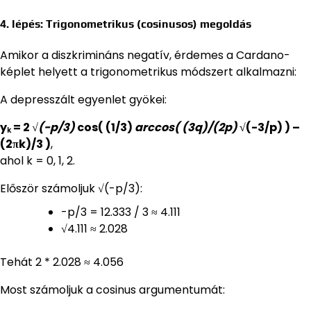
4. lépés: Trigonometrikus (cosinusos) megoldás
Amikor a diszkrimináns negatív, érdemes a Cardano-
képlet helyett a trigonometrikus módszert alkalmazni:
A depresszált egyenlet gyökei:
yₖ = 2
√(-p/3)
cos( (1/3)
arccos( (3q)/(2p)
√(-3/p) ) –
(2πk)/3 )
,
ahol k = 0, 1, 2.
Először számoljuk √(-p/3):
-p/3 = 12.333 / 3 ≈ 4.111
√4.111 ≈ 2.028
Tehát 2 * 2.028 ≈ 4.056
Most számoljuk a cosinus argumentumát: