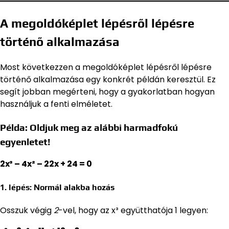
A megoldóképlet lépésről lépésre
történő alkalmazása
Most következzen a megoldóképlet lépésről lépésre
történő alkalmazása egy konkrét példán keresztül. Ez
segít jobban megérteni, hogy a gyakorlatban hogyan
használjuk a fenti elméletet.
Példa: Oldjuk meg az alábbi harmadfokú
egyenletet!
2x³ – 4x² – 22x + 24 = 0
1. lépés: Normál alakba hozás
Osszuk végig
2
-vel, hogy az x³ együtthatója 1 legyen: