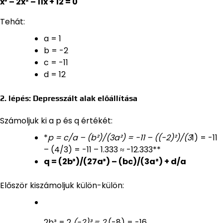
x³ – 2x² – 11x + 12 = 0
Tehát:
a = 1
b = -2
c = -11
d = 12
2. lépés: Depresszált alak előállítása
Számoljuk ki a p és q értékét:
*
p = c/a – (b²)/(3a²) = -11 – ((-2)²)/(3
1) = -11
– (4/3) = -11 – 1.333 ≈ -12.333**
q = (2b³)/(27a³) – (bc)/(3a²) + d/a
Először kiszámoljuk külön-külön:
2b³ = 2
(-2)³ = 2
(-8) = -16