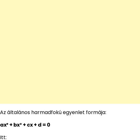
Az általános harmadfokú egyenlet formája:
ax³ + bx² + cx + d = 0
Itt: