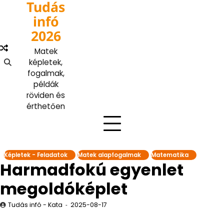
Tudás
Skip
to
infó
content
2026
Matek
képletek,
fogalmak,
példák
röviden és
érthetően
Képletek - Feladatok
Matek alapfogalmak
Matematika
Harmadfokú egyenlet
megoldóképlet
Tudás infó - Kata
2025-08-17