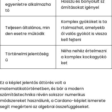
Hosszú és bonyolult sz
egyenletre alkalmazha
ámításokat igényel
tó
Komplex gyököket is ta
Teljesen általános, min
rtalmazhat, amelyekb
den esetre működik
ől valós gyököt is vissza
kell fejteni
Néha nehéz értelmezni
Történelmi jelentőség
a komplex kockagyökö
ű
ket
Ez a képlet jelentős áttörés volt a
matematikatörténetben, és bár a modern
számítástechnika révén sokszor numerikus
módszereket használunk, a Cardano-képlet ismerete
segít megérteni az algebrai összefüggéseket.