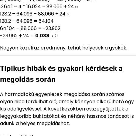
2
64.1 – 4 * 16.024 – 88.066 + 24 ≈
128.2 – 64.096 – 88.066 + 24 ≈
128.2 – 64.096 = 64.104
64.104 – 88.066 = -23.962
-23.962 + 24 =
0.038
≈ 0
Nagyon közeli az eredmény, tehát helyesek a gyökök.
Tipikus hibák és gyakori kérdések a
megoldás során
A harmadfokú egyenletek megoldása során számos
olyan hiba fordulhat elő, amely könnyen elkerülhető egy
kis odafigyeléssel. A következőkben összegyűjtöttük a
leggyakoribb buktatókat és néhány hasznos tanácsot is
adunk a helyes megoldáshoz.