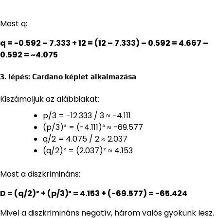
Most q:
q = -0.592 – 7.333 + 12 = (12 – 7.333) – 0.592 = 4.667 –
0.592 = ~4.075
3. lépés: Cardano képlet alkalmazása
Kiszámoljuk az alábbiakat:
p/3 = -12.333 / 3 ≈ -4.111
(p/3)³ = (-4.111)³ ≈ -69.577
q/2 = 4.075 / 2 ≈ 2.037
(q/2)² = (2.037)² ≈ 4.153
Most a diszkrimináns:
D = (q/2)² + (p/3)³ = 4.153 + (-69.577) = -65.424
Mivel a diszkrimináns negatív, három valós gyökünk lesz.