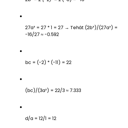
27a³ = 27 * 1 = 27 → Tehát (2b³)/(27a³) =
-16/27 ≈ -0.592
bc = (-2) * (-11) = 22
(bc)/(3a²) = 22/3 ≈ 7.333
d/a = 12/1 = 12