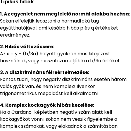
Tipikus hibák
1. Az egyenlet nem megfelelő normál alakba hozása:
Sokan elfelejtik leosztani a harmadfokú tag
együtthatójával, ami később hibás p és q értékeket
eredményez.
2. Hibás változócsere:
Az x = y – (b/3a) helyett gyakran más kifejezést
használnak, vagy rosszul számolják ki a b/3a értéket.
3. A diszkrimináns félreértelmezése:
Fontos tudni, hogy negatív diszkrimináns esetén három
valós gyök van, és nem komplex! Ilyenkor
trigonometrikus megoldást kell alkalmazni.
4. Komplex kockagyök hibás kezelése:
Ha a Cardano-képletben negatív szám alatt kell
kockagyököt vonni, sokan nem veszik figyelembe a
komplex számokat, vagy elakadnak a számításban.