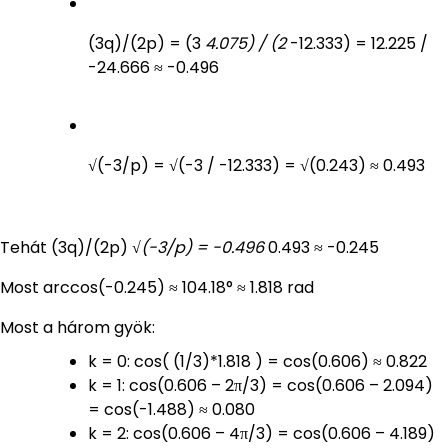
(3q)/(2p) = (3
4.075) / (2
-12.333) = 12.225 /
-24.666 ≈ -0.496
√(-3/p) = √(-3 / -12.333) = √(0.243) ≈ 0.493
Tehát (3q)/(2p)
√(-3/p) = -0.496
0.493 ≈ -0.245
Most arccos(-0.245) ≈ 104.18° ≈ 1.818 rad
Most a három gyök:
k = 0: cos( (1/3)*1.818 ) = cos(0.606) ≈ 0.822
k = 1: cos(0.606 – 2π/3) = cos(0.606 – 2.094)
= cos(-1.488) ≈ 0.080
k = 2: cos(0.606 – 4π/3) = cos(0.606 – 4.189)