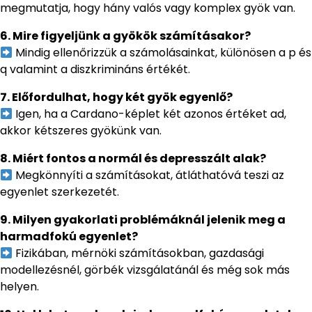
megmutatja, hogy hány valós vagy komplex gyök van.
6. Mire figyeljünk a gyökök számításakor?
Mindig ellenőrizzük a számolásainkat, különösen a p és
q valamint a diszkrimináns értékét.
7. Előfordulhat, hogy két gyök egyenlő?
Igen, ha a Cardano-képlet két azonos értéket ad,
akkor kétszeres gyökünk van.
8. Miért fontos a normál és depresszált alak?
Megkönnyíti a számításokat, átláthatóvá teszi az
egyenlet szerkezetét.
9. Milyen gyakorlati problémáknál jelenik meg a
harmadfokú egyenlet?
Fizikában, mérnöki számításokban, gazdasági
modellezésnél, görbék vizsgálatánál és még sok más
helyen.