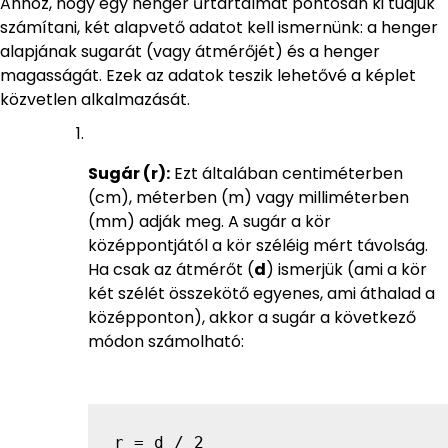
Ahhoz, hogy egy henger űrtartalmát pontosan ki tudjuk
számítani, két alapvető adatot kell ismernünk: a henger
alapjának sugarát (vagy átmérőjét) és a henger
magasságát. Ezek az adatok teszik lehetővé a képlet
közvetlen alkalmazását.
Sugár (r):
Ezt általában centiméterben
(cm), méterben (m) vagy milliméterben
(mm) adják meg. A sugár a kör
középpontjától a kör széléig mért távolság.
Ha csak az átmérőt (
d
) ismerjük (ami a kör
két szélét összekötő egyenes, ami áthalad a
középponton), akkor a sugár a következő
módon számolható:
r = d / 2