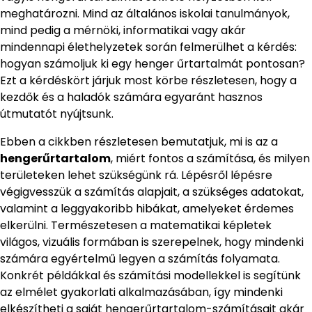
meghatározni. Mind az általános iskolai tanulmányok,
mind pedig a mérnöki, informatikai vagy akár
mindennapi élethelyzetek során felmerülhet a kérdés:
hogyan számoljuk ki egy henger űrtartalmát pontosan?
Ezt a kérdéskört járjuk most körbe részletesen, hogy a
kezdők és a haladók számára egyaránt hasznos
útmutatót nyújtsunk.
Ebben a cikkben részletesen bemutatjuk, mi is az a
hengerűrtartalom
, miért fontos a számítása, és milyen
területeken lehet szükségünk rá. Lépésről lépésre
végigvesszük a számítás alapjait, a szükséges adatokat,
valamint a leggyakoribb hibákat, amelyeket érdemes
elkerülni. Természetesen a matematikai képletek
világos, vizuális formában is szerepelnek, hogy mindenki
számára egyértelmű legyen a számítás folyamata.
Konkrét példákkal és számítási modellekkel is segítünk
az elmélet gyakorlati alkalmazásában, így mindenki
elkészítheti a saját hengerűrtartalom-számításait akár