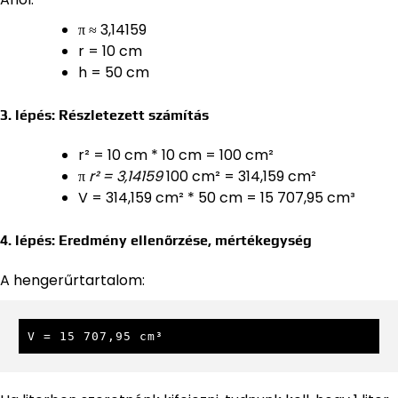
π ≈ 3,14159
r = 10 cm
h = 50 cm
3. lépés: Részletezett számítás
r² = 10 cm * 10 cm = 100 cm²
π
r² = 3,14159
100 cm² = 314,159 cm²
V = 314,159 cm² * 50 cm = 15 707,95 cm³
4. lépés: Eredmény ellenőrzése, mértékegység
A hengerűrtartalom:
V = 15 707,95 cm³