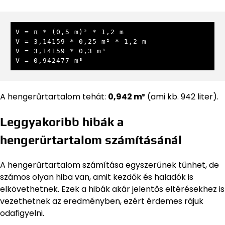
V = π * (0,5 m)² * 1,2 m

V = 3,14159 * 0,25 m² * 1,2 m

V = 3,14159 * 0,3 m³

V = 0,942477 m³
A hengerűrtartalom tehát:
0,942 m³
(ami kb. 942 liter).
Leggyakoribb hibák a
hengerűrtartalom számításánál
A hengerűrtartalom számítása egyszerűnek tűnhet, de
számos olyan hiba van, amit kezdők és haladók is
elkövethetnek. Ezek a hibák akár jelentős eltérésekhez is
vezethetnek az eredményben, ezért érdemes rájuk
odafigyelni.