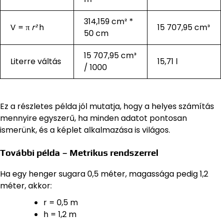
314,159 cm² *
V = π
r²
h
15 707,95 cm³
50 cm
15 707,95 cm³
Literre váltás
15,71 l
/ 1000
Ez a részletes példa jól mutatja, hogy a helyes számítás
mennyire egyszerű, ha minden adatot pontosan
ismerünk, és a képlet alkalmazása is világos.
További példa – Metrikus rendszerrel
Ha egy henger sugara 0,5 méter, magassága pedig 1,2
méter, akkor:
r = 0,5 m
h = 1,2 m