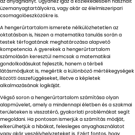
az anyaghiányt. Ugyanez igaz a közlekedésben használt
üzemanyagtartályokra, vagy akár az élelmiszeripari
csomagolóeszközökre is.
A hengerűrtartalom ismerete nélkülözhetetlen az
oktatásban is, hiszen a matematika tanulás során a
testek térfogatának meghatározása alapvető
kompetencia. A gyerekek a hengerűrtartalom
számolásán keresztül nemcsak a matematikai
gondolkodásukat fejlesztik, hanem a térbeli
látásmódjukat is, megértik a különböző mértékegységek
közötti összefüggéseket, illetve a képletek
alkalmazásának logikáját.
Végső soron a hengerűrtartalom számítása olyan
alapművelet, amely a mindennapi életben és a szakmai
területeken is visszatérő, gyakorlati problémákat segít
megoldani. Ha pontosan ismerjük a számítás módját,
elkerülhetjük a hibákat, felesleges anyaghasználatot
vagy akár veszélyhelyzeteket is. Ezért fontos, hogy