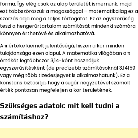
forma. Így elég csak az alap területét ismernünk, majd
ezt többszörözzük a magassággal – matematikailag ez a
szorzás adja meg a teljes térfogatot. Ez az egyszerűség
teszi a hengerűrtartalom számítását mindenki számára
könnyen érthetővé és alkalmazhatóvá.
A
π
értéke kiemelt jelentőségű, hiszen a kör minden
tulajdonsága ezen alapul. A matematika világában a π
értékét legtöbbször 3,14-ként használjuk
egyszerűsítésként (de precízebb számításoknál 3,14159
vagy még több tizedesjegyet is alkalmazhatunk). Ez a
konstans biztosítja, hogy a sugár négyzetével számolt
érték pontosan megfeleljen a kör területének.
Szükséges adatok: mit kell tudni a
számításhoz?