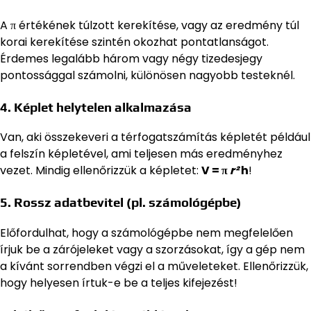
A π értékének túlzott kerekítése, vagy az eredmény túl
korai kerekítése szintén okozhat pontatlanságot.
Érdemes legalább három vagy négy tizedesjegy
pontossággal számolni, különösen nagyobb testeknél.
4.
Képlet helytelen alkalmazása
Van, aki összekeveri a térfogatszámítás képletét például
a felszín képletével, ami teljesen más eredményhez
vezet. Mindig ellenőrizzük a képletet:
V = π
r²
h
!
5.
Rossz adatbevitel (pl. számológépbe)
Előfordulhat, hogy a számológépbe nem megfelelően
írjuk be a zárójeleket vagy a szorzásokat, így a gép nem
a kívánt sorrendben végzi el a műveleteket. Ellenőrizzük,
hogy helyesen írtuk-e be a teljes kifejezést!