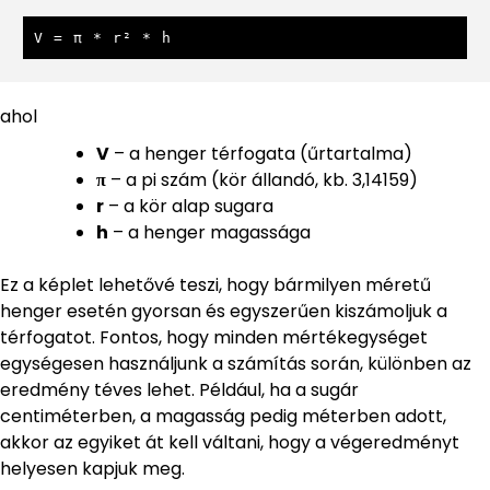
V = π * r² * h
ahol
V
– a henger térfogata (űrtartalma)
π
– a pi szám (kör állandó, kb. 3,14159)
r
– a kör alap sugara
h
– a henger magassága
Ez a képlet lehetővé teszi, hogy bármilyen méretű
henger esetén gyorsan és egyszerűen kiszámoljuk a
térfogatot. Fontos, hogy minden mértékegységet
egységesen használjunk a számítás során, különben az
eredmény téves lehet. Például, ha a sugár
centiméterben, a magasság pedig méterben adott,
akkor az egyiket át kell váltani, hogy a végeredményt
helyesen kapjuk meg.