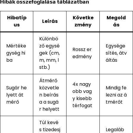
Hibák összefoglalása táblázatban
Hibatíp
Követke
Megold
Leírás
us
zmény
ás
Különbö
Mértéke
ző egysé
Egysége
Rossz er
gység hi
gek (cm,
sítés, átv
edmény
ba
m, mm, l
áltás
stb.)
Átmérő
4x nagy
Sugár he
közvetle
Mindig fe
obb vag
lyett át
n beírás
lezni az á
y kisebb
mérő
a a sugá
tmérőt
térfogat
r helyett
Túl kevé
s tizedesj
Legaláb