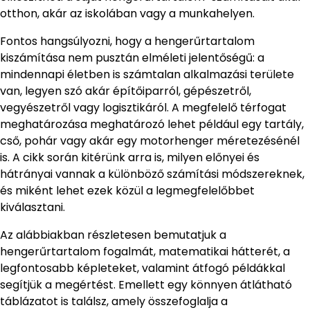
otthon, akár az iskolában vagy a munkahelyen.
Fontos hangsúlyozni, hogy a hengerűrtartalom
kiszámítása nem pusztán elméleti jelentőségű: a
mindennapi életben is számtalan alkalmazási területe
van, legyen szó akár építőiparról, gépészetről,
vegyészetről vagy logisztikáról. A megfelelő térfogat
meghatározása meghatározó lehet például egy tartály,
cső, pohár vagy akár egy motorhenger méretezésénél
is. A cikk során kitérünk arra is, milyen előnyei és
hátrányai vannak a különböző számítási módszereknek,
és miként lehet ezek közül a legmegfelelőbbet
kiválasztani.
Az alábbiakban részletesen bemutatjuk a
hengerűrtartalom fogalmát, matematikai hátterét, a
legfontosabb képleteket, valamint átfogó példákkal
segítjük a megértést. Emellett egy könnyen átlátható
táblázatot is találsz, amely összefoglalja a