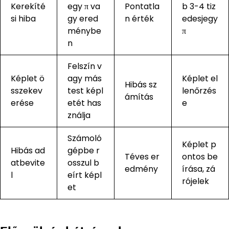
Kerekíté
egy π va
Pontatla
b 3-4 tiz
si hiba
gy ered
n érték
edesjegy
ménybe
π
n
Felszín v
Képlet ö
agy más
Képlet el
Hibás sz
sszekev
test képl
lenőrzés
ámítás
erése
etét has
e
ználja
Számoló
Képlet p
Hibás ad
gépbe r
Téves er
ontos be
atbevite
osszul b
edmény
írása, zá
l
eírt képl
rójelek
et