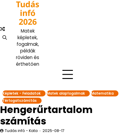
Tudás
Skip
to
infó
content
2026
Matek
képletek,
fogalmak,
példák
röviden és
érthetően
Képletek - Feladatok
Matek alapfogalmak
Matematika
Térfogatszámítás
Hengerűrtartalom
számítás
Tudás infó - Kata
2025-08-17