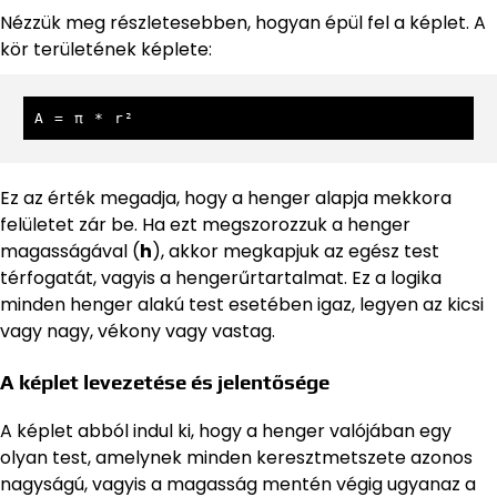
Nézzük meg részletesebben, hogyan épül fel a képlet. A
kör területének képlete:
A = π * r²
Ez az érték megadja, hogy a henger alapja mekkora
felületet zár be. Ha ezt megszorozzuk a henger
magasságával (
h
), akkor megkapjuk az egész test
térfogatát, vagyis a hengerűrtartalmat. Ez a logika
minden henger alakú test esetében igaz, legyen az kicsi
vagy nagy, vékony vagy vastag.
A képlet levezetése és jelentősége
A képlet abból indul ki, hogy a henger valójában egy
olyan test, amelynek minden keresztmetszete azonos
nagyságú, vagyis a magasság mentén végig ugyanaz a