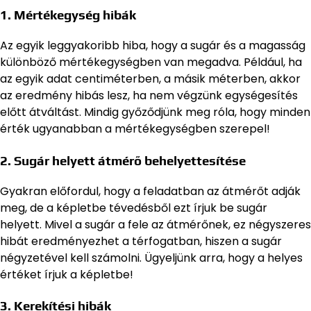
1.
Mértékegység hibák
Az egyik leggyakoribb hiba, hogy a sugár és a magasság
különböző mértékegységben van megadva. Például, ha
az egyik adat centiméterben, a másik méterben, akkor
az eredmény hibás lesz, ha nem végzünk egységesítés
előtt átváltást. Mindig győződjünk meg róla, hogy minden
érték ugyanabban a mértékegységben szerepel!
2.
Sugár helyett átmérő behelyettesítése
Gyakran előfordul, hogy a feladatban az átmérőt adják
meg, de a képletbe tévedésből ezt írjuk be sugár
helyett. Mivel a sugár a fele az átmérőnek, ez négyszeres
hibát eredményezhet a térfogatban, hiszen a sugár
négyzetével kell számolni. Ügyeljünk arra, hogy a helyes
értéket írjuk a képletbe!
3.
Kerekítési hibák