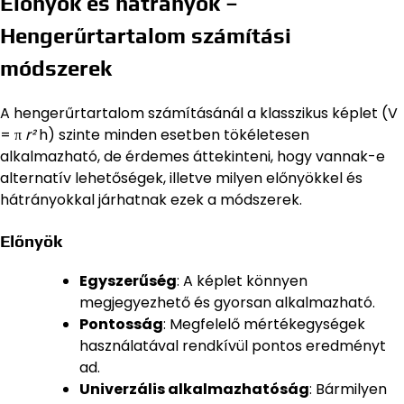
Előnyök és hátrányok –
Hengerűrtartalom számítási
módszerek
A hengerűrtartalom számításánál a klasszikus képlet (V
= π
r²
h) szinte minden esetben tökéletesen
alkalmazható, de érdemes áttekinteni, hogy vannak-e
alternatív lehetőségek, illetve milyen előnyökkel és
hátrányokkal járhatnak ezek a módszerek.
Előnyök
Egyszerűség
: A képlet könnyen
megjegyezhető és gyorsan alkalmazható.
Pontosság
: Megfelelő mértékegységek
használatával rendkívül pontos eredményt
ad.
Univerzális alkalmazhatóság
: Bármilyen