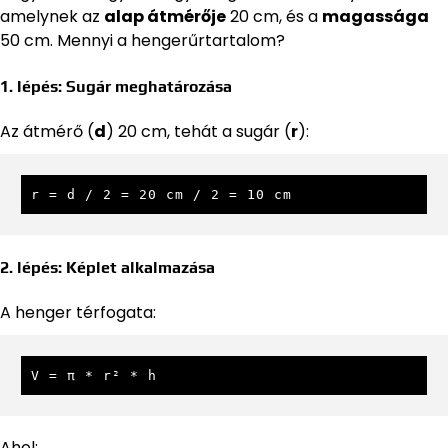
amelynek az
alap átmérője
20 cm, és a
magassága
50 cm. Mennyi a hengerűrtartalom?
1. lépés: Sugár meghatározása
Az átmérő (
d
) 20 cm, tehát a sugár (
r
):
r = d / 2 = 20 cm / 2 = 10 cm
2. lépés: Képlet alkalmazása
A henger térfogata:
V = π * r² * h
Ahol: