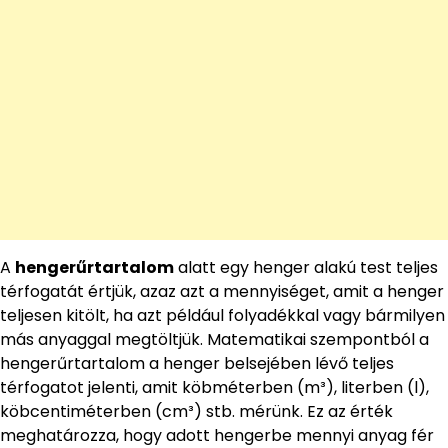
A
hengerűrtartalom
alatt egy henger alakú test teljes
térfogatát értjük, azaz azt a mennyiséget, amit a henger
teljesen kitölt, ha azt például folyadékkal vagy bármilyen
más anyaggal megtöltjük. Matematikai szempontból a
hengerűrtartalom a henger belsejében lévő teljes
térfogatot jelenti, amit köbméterben (m³), literben (l),
köbcentiméterben (cm³) stb. mérünk. Ez az érték
meghatározza, hogy adott hengerbe mennyi anyag fér