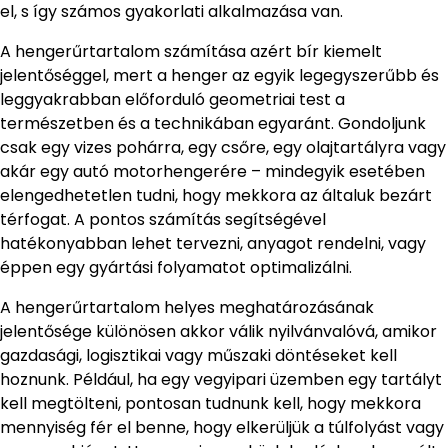
el, s így számos gyakorlati alkalmazása van.
A hengerűrtartalom számítása azért bír kiemelt
jelentőséggel, mert a henger az egyik legegyszerűbb és
leggyakrabban előforduló geometriai test a
természetben és a technikában egyaránt. Gondoljunk
csak egy vizes pohárra, egy csőre, egy olajtartályra vagy
akár egy autó motorhengerére – mindegyik esetében
elengedhetetlen tudni, hogy mekkora az általuk bezárt
térfogat. A pontos számítás segítségével
hatékonyabban lehet tervezni, anyagot rendelni, vagy
éppen egy gyártási folyamatot optimalizálni.
A hengerűrtartalom helyes meghatározásának
jelentősége különösen akkor válik nyilvánvalóvá, amikor
gazdasági, logisztikai vagy műszaki döntéseket kell
hoznunk. Például, ha egy vegyipari üzemben egy tartályt
kell megtölteni, pontosan tudnunk kell, hogy mekkora
mennyiség fér el benne, hogy elkerüljük a túlfolyást vagy