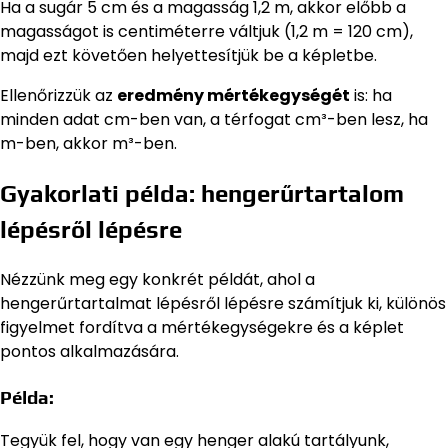
Ha a sugár 5 cm és a magasság 1,2 m, akkor előbb a
magasságot is centiméterre váltjuk (1,2 m = 120 cm),
majd ezt követően helyettesítjük be a képletbe.
Ellenőrizzük az
eredmény mértékegységét
is: ha
minden adat cm-ben van, a térfogat cm³-ben lesz, ha
m-ben, akkor m³-ben.
Gyakorlati példa: hengerűrtartalom
lépésről lépésre
Nézzünk meg egy konkrét példát, ahol a
hengerűrtartalmat lépésről lépésre számítjuk ki, különös
figyelmet fordítva a mértékegységekre és a képlet
pontos alkalmazására.
Példa:
Tegyük fel, hogy van egy henger alakú tartályunk,