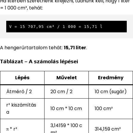
Ha literben szeretnénk kifejezni, tudnunk kell, hogy 1 liter
= 1 000 cm³, tehát:
V = 15 707,95 cm³ / 1 000 = 15,71 l
A hengerűrtartalom tehát:
15,71 liter
.
Táblázat – A számolás lépései
Lépés
Művelet
Eredmény
Átmérő / 2
20 cm / 2
10 cm (sugár)
r² kiszámítás
10 cm * 10 cm
100 cm²
a
3,14159 * 100 c
π * r²
314,159 cm²
m²