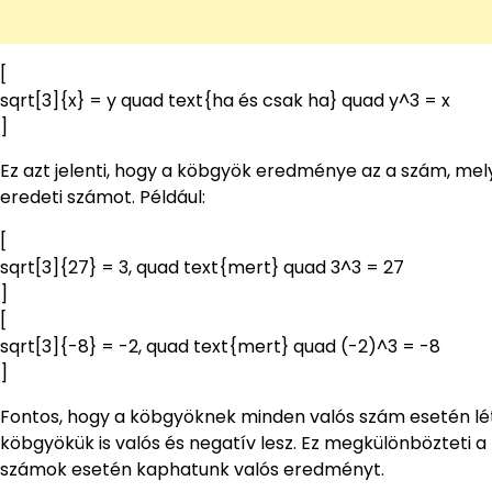
[
sqrt[3]{x} = y quad text{ha és csak ha} quad y^3 = x
]
Ez azt jelenti, hogy a köbgyök eredménye az a szám, me
eredeti számot. Például:
[
sqrt[3]{27} = 3, quad text{mert} quad 3^3 = 27
]
[
sqrt[3]{-8} = -2, quad text{mert} quad (-2)^3 = -8
]
Fontos, hogy a köbgyöknek minden valós szám esetén léte
köbgyökük is valós és negatív lesz. Ez megkülönbözteti
számok esetén kaphatunk valós eredményt.