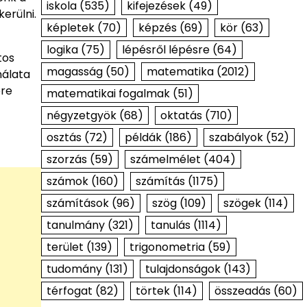
iskola
(535)
kifejezések
(49)
erülni.
képletek
(70)
képzés
(69)
kör
(63)
logika
(75)
lépésről lépésre
(64)
tos
magasság
(50)
matematika
(2012)
nálata
ére
matematikai fogalmak
(51)
négyzetgyök
(68)
oktatás
(710)
osztás
(72)
példák
(186)
szabályok
(52)
szorzás
(59)
számelmélet
(404)
számok
(160)
számítás
(1175)
számítások
(96)
szög
(109)
szögek
(114)
tanulmány
(321)
tanulás
(1114)
terület
(139)
trigonometria
(59)
tudomány
(131)
tulajdonságok
(143)
térfogat
(82)
törtek
(114)
összeadás
(60)