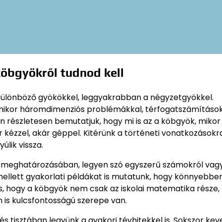
öbgyökről tudnod kell
ülönböző gyökökkel, leggyakrabban a négyzetgyökkel.
 amikor háromdimenziós problémákkal, térfogatszámításo
en részletesen bemutatjuk, hogy mi is az a köbgyök, mikor
kézzel, akár géppel. Kitérünk a történeti vonatkozásokra 
lik vissza.
 meghatározásában, legyen szó egyszerű számokról vag
ellett gyakorlati példákat is mutatunk, hogy könnyebben
 is, hogy a köbgyök nem csak az iskolai matematika része
is kulcsfontosságú szerepe van.
 tisztában legyünk a gyakori tévhitekkel is. Sokszor keve