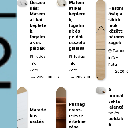
Összea
Matem
dás:
atikai
Hasonl
Matem
képlete
óság a
atikai
k,
síkido
képlete
fogalm
mok
k,
ak és
között:
fogalm
példák
hároms
ak és
összefo
zögek
példák
glalása
Tudás
Tudás
Tudás
infó -
infó -
infó -
Kata
Kata
Kata
2026-
2026-08-06
2026-08-05
A
normál
vektor
Püthag
jelenté
Maradé
orasz-
se és
kos
csésze
példák
osztás
értelme
a
zése