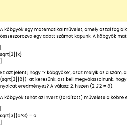
A köbgyök egy matematikai művelet, amely azzal foglal
összeszorozva egy adott számot kapunk. A köbgyök mate
[
sqrt[3]{x}
]
Ez azt jelenti, hogy “x köbgyöke”, azaz melyik az a szám
(sqrt[3]{8})-at keresünk, azt kell megválaszolnunk, ho
nyolcat eredményez? A válasz: 2, hiszen (2
2
2 = 8).
A köbgyök tehát az inverz (fordított) művelete a köbre 
[
sqrt[3]{a^3} = a
]