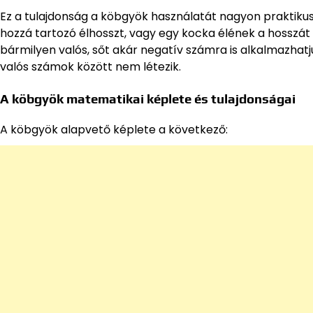
Ez a tulajdonság a köbgyök használatát nagyon praktikuss
hozzá tartozó élhosszt, vagy egy kocka élének a hosszá
bármilyen valós, sőt akár negatív számra is alkalmazha
valós számok között nem létezik.
A köbgyök matematikai képlete és tulajdonságai
A köbgyök alapvető képlete a következő: