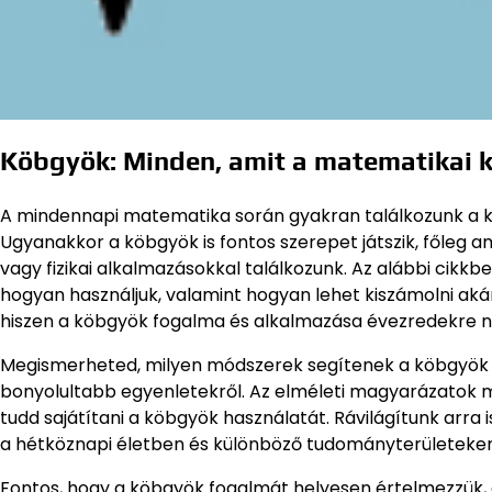
Köbgyök: Minden, amit a matematikai k
A mindennapi matematika során gyakran találkozunk a k
Ugyanakkor a köbgyök is fontos szerepet játszik, főleg
vagy fizikai alkalmazásokkal találkozunk. Az alábbi cikkb
hogyan használjuk, valamint hogyan lehet kiszámolni akár 
hiszen a köbgyök fogalma és alkalmazása évezredekre nyú
Megismerheted, milyen módszerek segítenek a köbgyök
bonyolultabb egyenletekről. Az elméleti magyarázatok m
tudd sajátítani a köbgyök használatát. Rávilágítunk arra
a hétköznapi életben és különböző tudományterületeken 
Fontos, hogy a köbgyök fogalmát helyesen értelmezzük, és