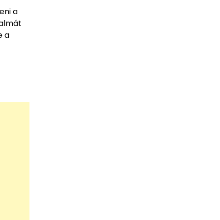
eni a
galmát
e a