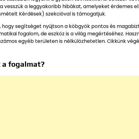
ra vesszük a leggyakoribb hibákat, amelyeket érdemes elk
smételt Kérdések) szekcióval is támogatjuk.
a, hogy segítséget nyújtson a köbgyök pontos és magabiz
tikai fogalom, de eszköz is a világ megértéséhez. Hasz
 számos egyéb területen is nélkülözhetetlen. Cikkünk vég
 a fogalmat?