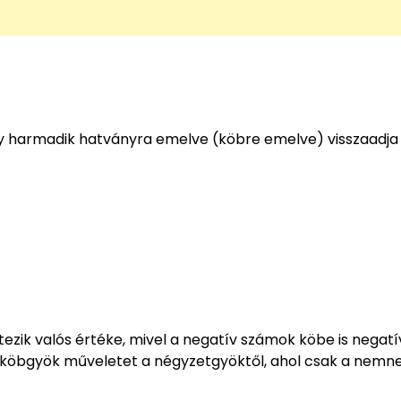
ly harmadik hatványra emelve (köbre emelve) visszaadja
zik valós értéke, mivel a negatív számok köbe is negatív
 a köbgyök műveletet a négyzetgyöktől, ahol csak a nemn