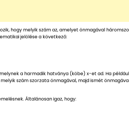
kozik, hogy melyik szám az, amelyet önmagával háromszo
matikai jelölése a következő:
, amelynek a harmadik hatványa (köbe) x-et ad. Ha példáu
gy melyik szám szorzata önmagával, majd ismét önmagával
emelésnek. Általánosan igaz, hogy: