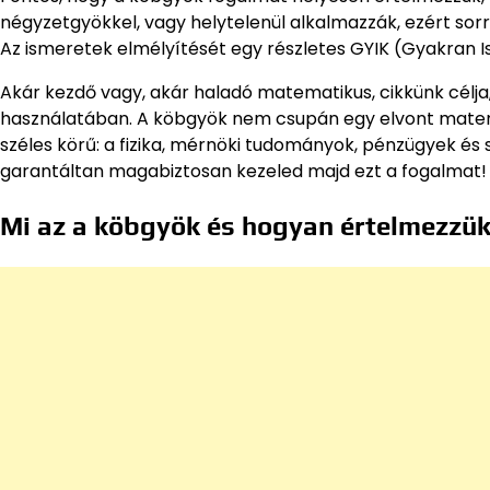
négyzetgyökkel, vagy helytelenül alkalmazzák, ezért sor
Az ismeretek elmélyítését egy részletes GYIK (Gyakran I
Akár kezdő vagy, akár haladó matematikus, cikkünk célj
használatában. A köbgyök nem csupán egy elvont matema
széles körű: a fizika, mérnöki tudományok, pénzügyek és
garantáltan magabiztosan kezeled majd ezt a fogalmat!
Mi az a köbgyök és hogyan értelmezzük