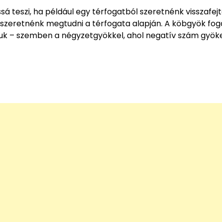
á teszi, ha például egy térfogatból szeretnénk visszafejt
t szeretnénk megtudni a térfogata alapján. A köbgyök fo
tjuk – szemben a négyzetgyökkel, ahol negatív szám gyök