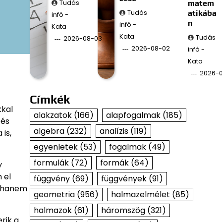
Tudás
matem
Tudás
atikába
infó -
n
infó -
Kata
Kata
Tudás
2026-08-03
2026-08-02
infó -
Kata
2026-
Címkék
kkal
alakzatok
(166)
alapfogalmak
(185)
 és
algebra
(232)
analízis
(119)
is,
egyenletek
(53)
fogalmak
(49)
formulák
(72)
formák
(64)
y
 el
függvény
(69)
függvények
(91)
, hanem
geometria
(956)
halmazelmélet
(85)
halmazok
(61)
háromszög
(321)
rik a