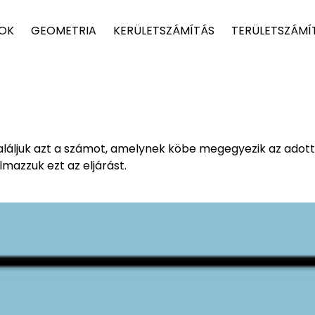
TOK
GEOMETRIA
KERÜLETSZÁMÍTÁS
TERÜLETSZÁMÍ
áljuk azt a számot, amelynek köbe megegyezik az adott
mazzuk ezt az eljárást.