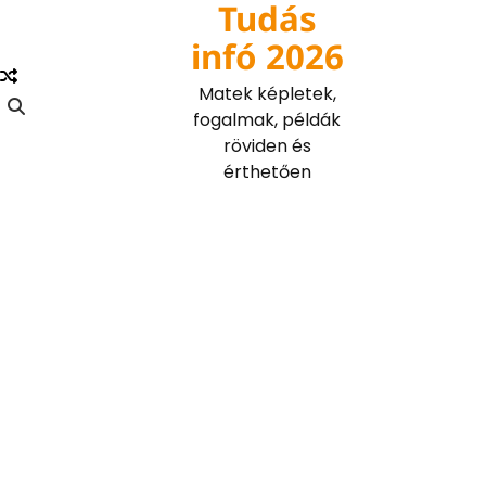
Tudás
Skip
to
infó 2026
content
Matek képletek,
fogalmak, példák
röviden és
érthetően