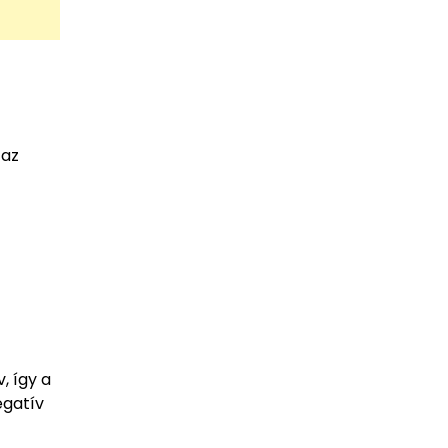
 az
, így a
egatív