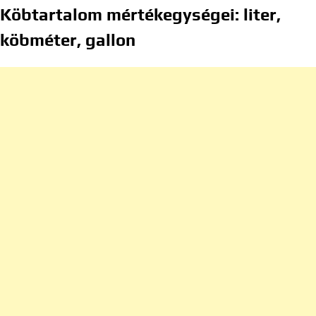
Köbtartalom mértékegységei: liter,
köbméter, gallon