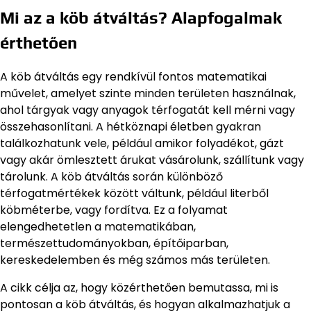
Mi az a köb átváltás? Alapfogalmak
érthetően
A köb átváltás egy rendkívül fontos matematikai
művelet, amelyet szinte minden területen használnak,
ahol tárgyak vagy anyagok térfogatát kell mérni vagy
összehasonlítani. A hétköznapi életben gyakran
találkozhatunk vele, például amikor folyadékot, gázt
vagy akár ömlesztett árukat vásárolunk, szállítunk vagy
tárolunk. A köb átváltás során különböző
térfogatmértékek között váltunk, például literből
köbméterbe, vagy fordítva. Ez a folyamat
elengedhetetlen a matematikában,
természettudományokban, építőiparban,
kereskedelemben és még számos más területen.
A cikk célja az, hogy közérthetően bemutassa, mi is
pontosan a köb átváltás, és hogyan alkalmazhatjuk a