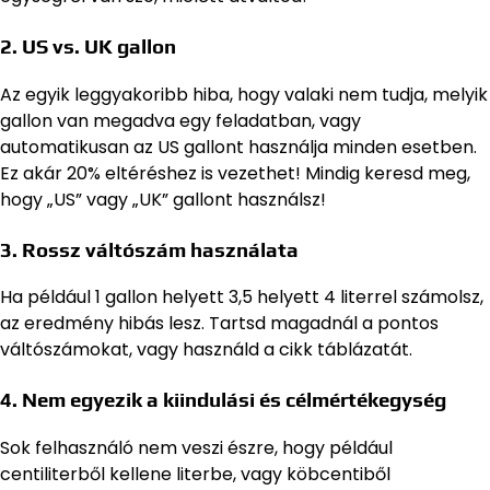
2. US vs. UK gallon
Az egyik leggyakoribb hiba, hogy valaki nem tudja, melyik
gallon van megadva egy feladatban, vagy
automatikusan az US gallont használja minden esetben.
Ez akár 20% eltéréshez is vezethet! Mindig keresd meg,
hogy „US” vagy „UK” gallont használsz!
3. Rossz váltószám használata
Ha például 1 gallon helyett 3,5 helyett 4 literrel számolsz,
az eredmény hibás lesz. Tartsd magadnál a pontos
váltószámokat, vagy használd a cikk táblázatát.
4. Nem egyezik a kiindulási és célmértékegység
Sok felhasználó nem veszi észre, hogy például
centiliterből kellene literbe, vagy köbcentiből