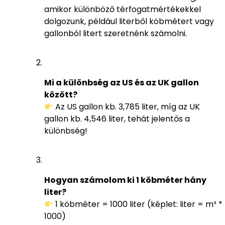
amikor különböző térfogatmértékekkel
dolgozunk, például literből köbmétert vagy
gallonból litert szeretnénk számolni.
Mi a különbség az US és az UK gallon
között?
Az US gallon kb. 3,785 liter, míg az UK
gallon kb. 4,546 liter, tehát jelentős a
különbség!
Hogyan számolom ki 1 köbméter hány
liter?
1 köbméter = 1000 liter (képlet: liter = m³ *
1000)