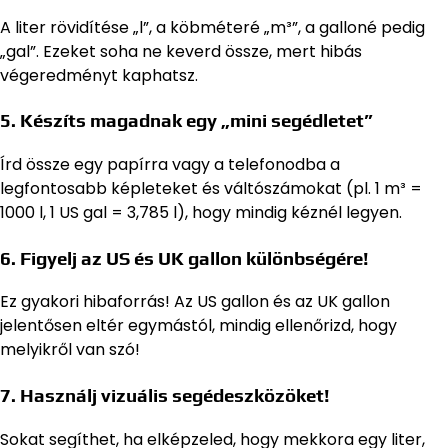
A liter rövidítése „l”, a köbméteré „m³”, a galloné pedig
„gal”. Ezeket soha ne keverd össze, mert hibás
végeredményt kaphatsz.
5. Készíts magadnak egy „mini segédletet”
Írd össze egy papírra vagy a telefonodba a
legfontosabb képleteket és váltószámokat (pl. 1 m³ =
1000 l, 1 US gal = 3,785 l), hogy mindig kéznél legyen.
6. Figyelj az US és UK gallon különbségére!
Ez gyakori hibaforrás! Az US gallon és az UK gallon
jelentősen eltér egymástól, mindig ellenőrizd, hogy
melyikről van szó!
7. Használj vizuális segédeszközöket!
Sokat segíthet, ha elképzeled, hogy mekkora egy liter,