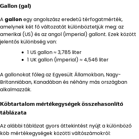
Gallon (gal)
A
gallon
egy angolszász eredetű térfogatmérték,
amelynek két fő változatát különböztetjük meg: az
amerikai (US) és az angol (imperial) gallont. Ezek között
jelentős különbség van:
1 US gallon ≈ 3,785 liter
1 UK gallon (imperial) ≈ 4,546 liter
A gallonokat főleg az Egyesült Államokban, Nagy-
Britanniában, Kanadában és néhány más országban
alkalmazzák.
Köbtartalom mértékegységek összehasonlító
táblázata
Az alábbi táblázat gyors áttekintést nyújt a különböző
köb mértékegységek közötti váltószámokról: