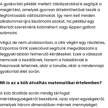
A gyakorlati példák mellett táblázatokkal is segítjük a
megértést, amelyek gyorsan áttekinthetővé teszik a
legfontosabb váltószámokat. Így nem kell minden
alkalommal újra kiszámolni azokat, ha például egy
literből szeretnénk köbmétert vagy éppen gallont
számolni.
Végül, de nem utolsósorban, a cikk végén egy részletes,
tízpontos GYIK szekcióval segítünk megválaszolni a
leggyakrabban felmerülő kérdéseket. Ezek a válaszok
nemcsak a kezdőknek, hanem a haladóknak is
hasznosak lehetnek, akár a tanulás, akár a mindennapi
gyakorlati élet során.
Mi is az a köb átváltás matematikai értelemben?
A köb átváltás során mindig térfogat
mértékegységekről beszélünk, azaz olyan egységekről,
amelyek három dimenzióban mérnek mennyiséget: