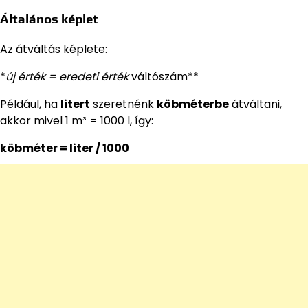
Általános képlet
Az átváltás képlete:
*
új érték = eredeti érték
váltószám**
Például, ha
litert
szeretnénk
köbméterbe
átváltani,
akkor mivel 1 m³ = 1000 l, így:
köbméter = liter / 1000