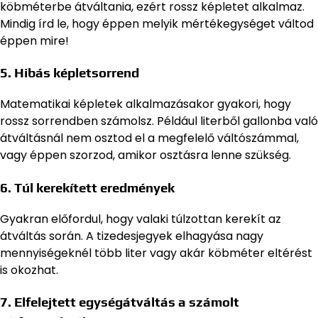
köbméterbe átváltania, ezért rossz képletet alkalmaz.
Mindig írd le, hogy éppen melyik mértékegységet váltod
éppen mire!
5. Hibás képletsorrend
Matematikai képletek alkalmazásakor gyakori, hogy
rossz sorrendben számolsz. Például literből gallonba való
átváltásnál nem osztod el a megfelelő váltószámmal,
vagy éppen szorzod, amikor osztásra lenne szükség.
6. Túl kerekített eredmények
Gyakran előfordul, hogy valaki túlzottan kerekít az
átváltás során. A tizedesjegyek elhagyása nagy
mennyiségeknél több liter vagy akár köbméter eltérést
is okozhat.
7. Elfelejtett egységátváltás a számolt