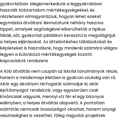
gyakorlatban. Megismerkedünk a leggyakrabban
használt köbtartalom mértékegységekkel, és
részletesen elmagyarázzuk, hogyan lehet ezeket
egymásba átváltani. Bemutatunk néhány hasznos
tippet, amelyek segítségével elkerülhetők a tipikus
hibák, sőt, gyakorlati példákon keresztül is megvilágítjuk
a helyes eljárásokat. Az áttekintéshez táblázatokat és
képleteket is használunk, hogy mindenki számára világos
legyen a különböző mértékegységek közötti
kapcsolatok rendszere.
A köb átváltás nem csupán az iskolai tanulmányok része,
hanem a mindennapi életben is gyakran szükség van rá.
Akár egy akvárium térfogatát számoljuk ki, akár
építőanyagot rendelünk, vagy egyszerűen csak
kíváncsiak vagyunk, mennyi víz fér el egy bizonyos
edényben, a helyes átváltás alapvető. A pontatlan
számítás nemcsak bosszúságot okozhat, hanem anyagi
veszteséghez is vezethet, főleg nagyobb projektek