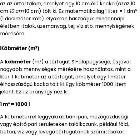
az az űrtartalom, amelyet egy 10 cm élű kocka (azaz 10
cm
10 cm
10 cm) tölt ki. Ez matematikailag 1 liter = 1 dm³
(1 deciméter köb). Gyakran használjuk mindennapi
életben: italok, üzemanyag, tej, víz stb. mennyiségének
mérésére.
Köbméter (m³)
A
köbméter
(m³) a térfogat SI-alapegysége, és jóval
nagyobb mennyiségek mérésére használatos, mint a
liter. 1 köbméter az a térfogat, amelyet egy 1 méter
élhosszúságú kocka tölt ki. Egy köbméter 1000 litert
jelent. Ez az arány így néz ki:
1 m³ = 1000 l
A köbméterrel leggyakrabban ipari, mezőgazdasági
vagy építőipari területeken találkozunk, például föld,
beton, víz vagy levegő térfogatának számításakor.