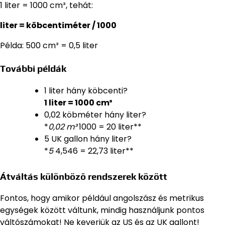
1 liter = 1000 cm³, tehát:
liter = köbcentiméter / 1000
Példa: 500 cm³ = 0,5 liter
További példák
1 liter hány köbcenti?
1 liter = 1000 cm³
0,02 köbméter hány liter?
*
0,02 m³
1000 = 20 liter**
5 UK gallon hány liter?
*
5
4,546 = 22,73 liter**
Átváltás különböző rendszerek között
Fontos, hogy amikor például angolszász és metrikus
egységek között váltunk, mindig használjunk pontos
váltószámokat! Ne keverjük az US és az UK gallont!