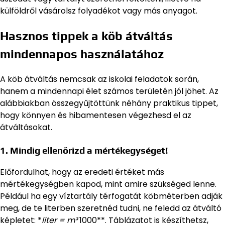
külföldről vásárolsz folyadékot vagy más anyagot.
Hasznos tippek a köb átváltás
mindennapos használatához
A köb átváltás nemcsak az iskolai feladatok során,
hanem a mindennapi élet számos területén jól jöhet. Az
alábbiakban összegyűjtöttünk néhány praktikus tippet,
hogy könnyen és hibamentesen végezhesd el az
átváltásokat.
1. Mindig ellenőrizd a mértékegységet!
Előfordulhat, hogy az eredeti értéket más
mértékegységben kapod, mint amire szükséged lenne.
Például ha egy víztartály térfogatát köbméterben adják
meg, de te literben szeretnéd tudni, ne feledd az átváltó
képletet: *
liter = m³
1000**. Táblázatot is készíthetsz,