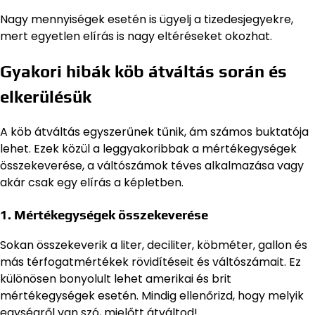
Nagy mennyiségek esetén is ügyelj a tizedesjegyekre,
mert egyetlen elírás is nagy eltéréseket okozhat.
Gyakori hibák köb átváltás során és
elkerülésük
A köb átváltás egyszerűnek tűnik, ám számos buktatója
lehet. Ezek közül a leggyakoribbak a mértékegységek
összekeverése, a váltószámok téves alkalmazása vagy
akár csak egy elírás a képletben.
1. Mértékegységek összekeverése
Sokan összekeverik a liter, deciliter, köbméter, gallon és
más térfogatmértékek rövidítéseit és váltószámait. Ez
különösen bonyolult lehet amerikai és brit
mértékegységek esetén. Mindig ellenőrizd, hogy melyik
egységről van szó, mielőtt átváltod!