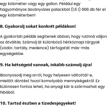
egy köbméter vagy egy gallon. Például egy
hagyományos ásványvizes palackból (1,5 l) 666 db fér el
egy köbméterben!
8. Gyakorolj sokat konkrét példákon!
A gyakorlati példák segítenek abban, hogy rutinná váljon
az átváltás. Számolj át különböző hétköznapi tárgyak
(vödör, tartály, medence) térfogatát más-más
egységekbe.
9. Ha kétségeid vannak, inkább számolj újra!
Bizonyosodj meg arról, hogy helyesen váltottál-e,
mielőtt döntést hozol komolyabb mennyiségekről. Ez
különösen fontos lehet, ha anyagi kár is származhat egy
hibából.
10. Tartsd észben a tizedesjegyeket!