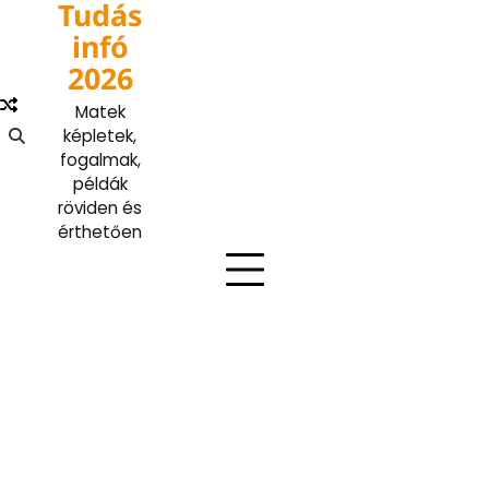
Tudás
Skip
to
infó
content
2026
Matek
képletek,
fogalmak,
példák
röviden és
érthetően