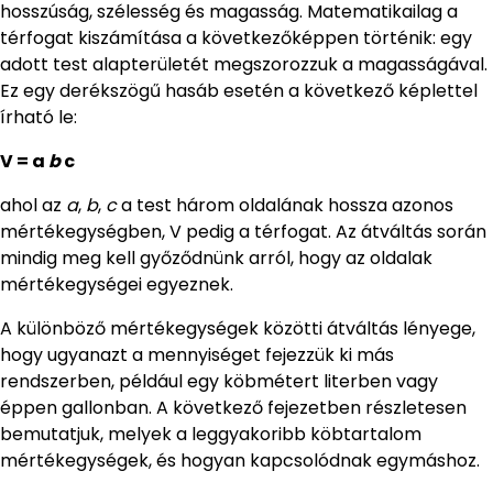
hosszúság, szélesség és magasság. Matematikailag a
térfogat kiszámítása a következőképpen történik: egy
adott test alapterületét megszorozzuk a magasságával.
Ez egy derékszögű hasáb esetén a következő képlettel
írható le:
V = a
b
c
ahol az
a
,
b
,
c
a test három oldalának hossza azonos
mértékegységben, V pedig a térfogat. Az átváltás során
mindig meg kell győződnünk arról, hogy az oldalak
mértékegységei egyeznek.
A különböző mértékegységek közötti átváltás lényege,
hogy ugyanazt a mennyiséget fejezzük ki más
rendszerben, például egy köbmétert literben vagy
éppen gallonban. A következő fejezetben részletesen
bemutatjuk, melyek a leggyakoribb köbtartalom
mértékegységek, és hogyan kapcsolódnak egymáshoz.