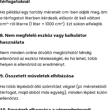
térfogatoknál
Ha például egy tartály méreteit cm-ben adják meg, ám
a térfogatot literben kérdezik, először át kell váltani
cm³-ről literre (1 liter = 1000 cm³). Ezt sokan elfelejtik.
8. Nem megfelelő eszköz vagy kalkulátor
használata
Nem minden online átváltó megbízható! Mindig
ellenőrizd az eszköz hitelességét, és ha lehet, több
helyen is ellenőrizd az eredményt.
9. Összetett műveletek elhibázása
Ha több lépésből álló számítást végzel (pl. méretekből
térfogat, majd abból más egység), minden lépést külön
ellenőrizz.
10. Egységek elhagyása a végeredménynél