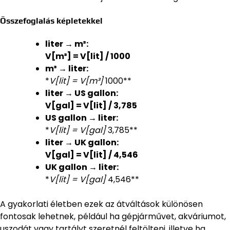
Összefoglalás képletekkel
liter → m³:
V[m³] = V[lit] / 1000
m³ → liter:
*
V[lit] = V[m³]
1000**
liter → US gallon:
V[gal] = V[lit] / 3,785
US gallon → liter:
*
V[lit] = V[gal]
3,785**
liter → UK gallon:
V[gal] = V[lit] / 4,546
UK gallon → liter:
*
V[lit] = V[gal]
4,546**
A gyakorlati életben ezek az átváltások különösen
fontosak lehetnek, például ha gépjárművet, akváriumot,
uszodát vagy tartályt szeretnél feltölteni, illetve ha