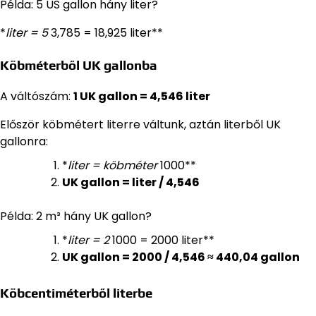
Példa: 5 US gallon hány liter?
*
liter = 5
3,785 = 18,925 liter**
Köbméterből UK gallonba
A váltószám:
1 UK gallon = 4,546 liter
Először köbmétert literre váltunk, aztán literből UK
gallonra:
*
liter = köbméter
1000**
UK gallon = liter / 4,546
Példa: 2 m³ hány UK gallon?
*
liter = 2
1000 = 2000 liter**
UK gallon = 2000 / 4,546 ≈ 440,04 gallon
Köbcentiméterből literbe