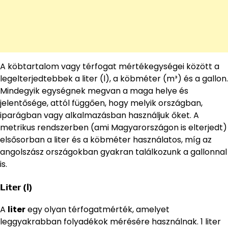
A köbtartalom vagy térfogat mértékegységei között a
legelterjedtebbek a liter (l), a köbméter (m³) és a gallon.
Mindegyik egységnek megvan a maga helye és
jelentősége, attól függően, hogy melyik országban,
iparágban vagy alkalmazásban használjuk őket. A
metrikus rendszerben (ami Magyarországon is elterjedt)
elsősorban a liter és a köbméter használatos, míg az
angolszász országokban gyakran találkozunk a gallonnal
is.
Liter (l)
A
liter
egy olyan térfogatmérték, amelyet
leggyakrabban folyadékok mérésére használnak. 1 liter