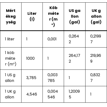
Köb
Mért
US ga
UK g
Liter
méte
ékeg
llon
allon
(l)
r (m
ység
(gal)
(gal)
³)
0,264
0,2199
1 liter
1
0,001
2
7
1 köb
264,17
219,96
méte
1000
1
2
9
r (m³)
1 US g
0,003
0,832
3,785
1
allon
785
7
1 UK g
0,004
1,2009
4,546
1
allon
546
5