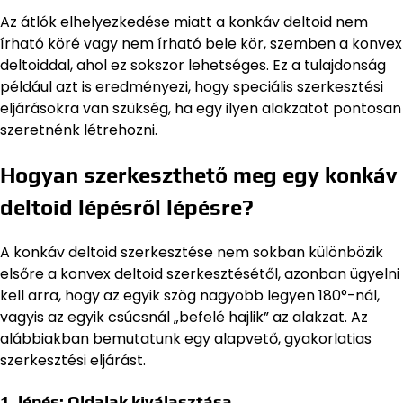
Az átlók elhelyezkedése miatt a konkáv deltoid nem
írható köré vagy nem írható bele kör, szemben a konvex
deltoiddal, ahol ez sokszor lehetséges. Ez a tulajdonság
például azt is eredményezi, hogy speciális szerkesztési
eljárásokra van szükség, ha egy ilyen alakzatot pontosan
szeretnénk létrehozni.
Hogyan szerkeszthető meg egy konkáv
deltoid lépésről lépésre?
A konkáv deltoid szerkesztése nem sokban különbözik
elsőre a konvex deltoid szerkesztésétől, azonban ügyelni
kell arra, hogy az egyik szög nagyobb legyen 180°-nál,
vagyis az egyik csúcsnál „befelé hajlik” az alakzat. Az
alábbiakban bemutatunk egy alapvető, gyakorlatias
szerkesztési eljárást.
1. lépés: Oldalak kiválasztása