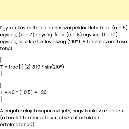
Egy konkáv deltoid oldalhosszai például lehetnek: (a = 5)
egység, (b = 7) egység. Átlói: (e = 8) egység, (f = 10)
egység, és a köztük lévő szög (210°). A terület számítása
tehát:
[
T = frac{1}{2}
8
10 * sin(210°)
]
[
T = 40 * (-0.5) = -20
]
A negatív előjel csupán azt jelzi, hogy konkáv az alakzat
(a terület természetesen abszolút értékben
értelmezendő).