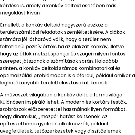
kérdése is, amely a konkáv deltoid esetében más
megoldást kíván.
Emellett a konkáv deltoid nagyszerű eszköz a
területszámítási feladatok szemléltetésére. A diákok
számára jól láthatóvá válik, hogy a terület nem
feltétlenül pozitív érték, ha az alakzat konkáv, illetve
hogy az átlók metszéspontjai és szögei milyen fontos
szerepet játszanak a számítások során. Haladóbb
szinten, a konkáv deltoid számos kombinatorikai és
optimalizálási problémában is előfordul, például amikor a
leghatékonyabb területfelosztásokat keresik.
A művészet világában a konkáv deltoid formavilága
különösen inspiráló lehet. A modern és kortárs festők,
szobrászok előszeretettel használnak ilyen formákat,
hogy dinamikus, „mozgó” hatást keltsenek. Az
építészetben is gyakran alkalmazzák, például
üvegfelületek, tetőszerkezetek vagy díszítőelemek