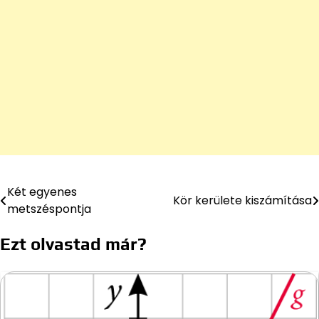
Két egyenes
Bejegyzés
Kör kerülete kiszámítása
metszéspontja
navigáció
Ezt olvastad már?