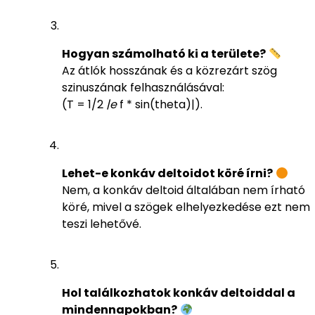
Hogyan számolható ki a területe?
Az átlók hosszának és a közrezárt szög
szinuszának felhasználásával:
(T = 1/2
|e
f * sin(theta)|).
Lehet-e konkáv deltoidot köré írni?
Nem, a konkáv deltoid általában nem írható
köré, mivel a szögek elhelyezkedése ezt nem
teszi lehetővé.
Hol találkozhatok konkáv deltoiddal a
mindennapokban?