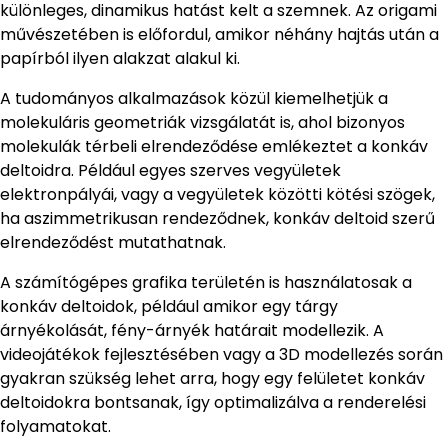
különleges, dinamikus hatást kelt a szemnek. Az origami
művészetében is előfordul, amikor néhány hajtás után a
papírból ilyen alakzat alakul ki.
A tudományos alkalmazások közül kiemelhetjük a
molekuláris geometriák vizsgálatát is, ahol bizonyos
molekulák térbeli elrendeződése emlékeztet a konkáv
deltoidra. Például egyes szerves vegyületek
elektronpályái, vagy a vegyületek közötti kötési szögek,
ha aszimmetrikusan rendeződnek, konkáv deltoid szerű
elrendeződést mutathatnak.
A számítógépes grafika területén is használatosak a
konkáv deltoidok, például amikor egy tárgy
árnyékolását, fény-árnyék határait modellezik. A
videojátékok fejlesztésében vagy a 3D modellezés során
gyakran szükség lehet arra, hogy egy felületet konkáv
deltoidokra bontsanak, így optimalizálva a renderelési
folyamatokat.