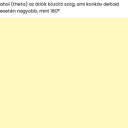
ahol (theta) az átlók közötti szög, ami konkáv deltoid
esetén nagyobb, mint 180°.