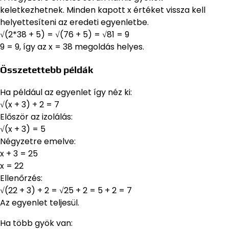
keletkezhetnek. Minden kapott x értéket vissza kell
helyettesíteni az eredeti egyenletbe.
√(2*38 + 5) = √(76 + 5) = √81 = 9
9 = 9, így az x = 38 megoldás helyes.
Összetettebb példák
Ha például az egyenlet így néz ki:
√(x + 3) + 2 = 7
Először az izolálás:
√(x + 3) = 5
Négyzetre emelve:
x + 3 = 25
x = 22
Ellenőrzés:
√(22 + 3) + 2 = √25 + 2 = 5 + 2 = 7
Az egyenlet teljesül.
Ha több gyök van: