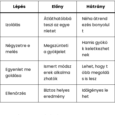
Lépés
Előny
Hátrány
Átláthatóbbá
Néha átrend
Izolálás
teszi az egye
ezés bonyolul
nletet
t
Hamis gyökö
Négyzetre e
Megszünteti
k keletkezhet
melés
a gyökjelet
nek
Ismert módsz
Lehet, hogy t
Egyenlet me
erek alkalma
öbb megoldá
goldása
zhatók
s is lesz
Biztos helyes
Időigényes le
Ellenőrzés
eredmény
het