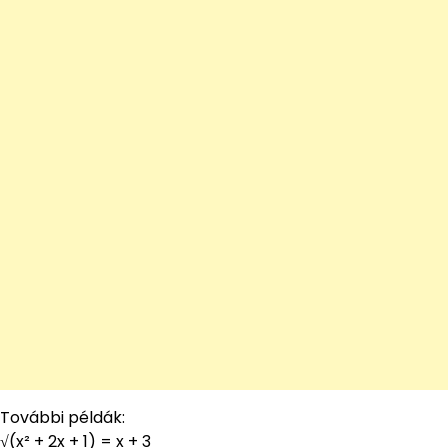
További példák:
√(x² + 2x + 1) = x + 3