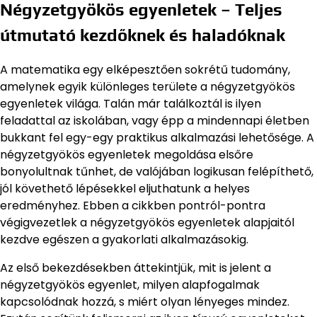
Négyzetgyökös egyenletek – Teljes
útmutató kezdőknek és haladóknak
A matematika egy elképesztően sokrétű tudomány,
amelynek egyik különleges területe a négyzetgyökös
egyenletek világa. Talán már találkoztál is ilyen
feladattal az iskolában, vagy épp a mindennapi életben
bukkant fel egy-egy praktikus alkalmazási lehetősége. A
négyzetgyökös egyenletek megoldása elsőre
bonyolultnak tűnhet, de valójában logikusan felépíthető,
jól követhető lépésekkel eljuthatunk a helyes
eredményhez. Ebben a cikkben pontról-pontra
végigvezetlek a négyzetgyökös egyenletek alapjaitól
kezdve egészen a gyakorlati alkalmazásokig.
Az első bekezdésekben áttekintjük, mit is jelent a
négyzetgyökös egyenlet, milyen alapfogalmak
kapcsolódnak hozzá, s miért olyan lényeges mindez.