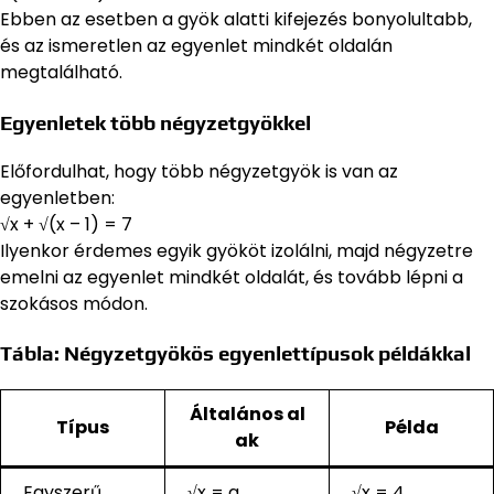
Ebben az esetben a gyök alatti kifejezés bonyolultabb,
és az ismeretlen az egyenlet mindkét oldalán
megtalálható.
Egyenletek több négyzetgyökkel
Előfordulhat, hogy több négyzetgyök is van az
egyenletben:
√x + √(x – 1) = 7
Ilyenkor érdemes egyik gyököt izolálni, majd négyzetre
emelni az egyenlet mindkét oldalát, és tovább lépni a
szokásos módon.
Tábla: Négyzetgyökös egyenlettípusok példákkal
Általános al
Típus
Példa
ak
Egyszerű
√x = a
√x = 4