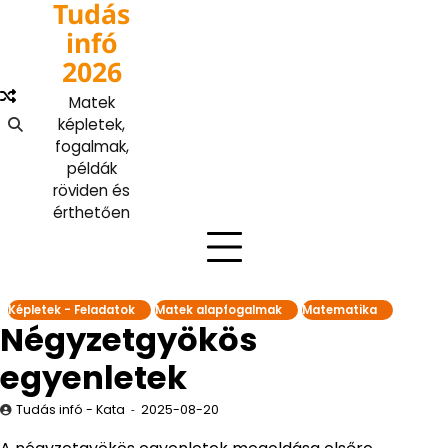
Tudás
Skip
to
infó
content
2026
Matek
képletek,
fogalmak,
példák
röviden és
érthetően
Képletek - Feladatok
Matek alapfogalmak
Matematika
Négyzetgyökös
egyenletek
Tudás infó - Kata
2025-08-20