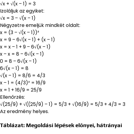
√x + √(x – 1) = 3
Izoláljuk az egyiket:
√x = 3 – √(x – 1)
Négyzetre emeljük mindkét oldalt:
x = (3 – √(x – 1))²
x = 9 – 6√(x – 1) + (x – 1)
x = x – 1 + 9 – 6√(x – 1)
x – x = 8 – 6√(x – 1)
0 = 8 – 6√(x – 1)
6√(x – 1) = 8
√(x – 1) = 8/6 = 4/3
x – 1 = (4/3)² = 16/9
x = 1 + 16/9 = 25/9
Ellenőrzés:
√(25/9) + √((25/9) – 1) = 5/3 + √(16/9) = 5/3 + 4/3 = 3
Az eredmény helyes.
Táblázat: Megoldási lépések előnyei, hátrányai