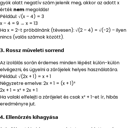
gyök alatt negatív szám jelenik meg, akkor az adott x
érték
nem
megoldás!
Például: √(x – 4) = 3
x – 4 = 9 → x = 13
Ha x = 2-t próbálnánk (tévesen): √(2 – 4) = √(-2) – ilyen
nincs (valós számok között).
3. Rossz műveleti sorrend
Az izolálás során érdemes minden lépést külön-külön
elvégezni, és ügyelni a zárójelek helyes használatára.
Például: √(2x + 1) = x + 1
Négyzetre emelve: 2x + 1 = (x + 1)²
2x + 1 = x² + 2x + 1
Ha valaki elfelejti a zárójelet és csak x² + 1-et ír, hibás
eredményre jut.
4. Ellenőrzés kihagyása