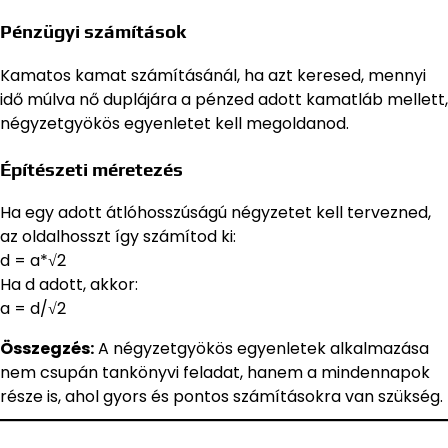
Pénzügyi számítások
Kamatos kamat számításánál, ha azt keresed, mennyi
idő múlva nő duplájára a pénzed adott kamatláb mellett,
négyzetgyökös egyenletet kell megoldanod.
Építészeti méretezés
Ha egy adott átlóhosszúságú négyzetet kell tervezned,
az oldalhosszt így számítod ki:
d = a*√2
Ha d adott, akkor:
a = d/√2
Összegzés:
A négyzetgyökös egyenletek alkalmazása
nem csupán tankönyvi feladat, hanem a mindennapok
része is, ahol gyors és pontos számításokra van szükség.