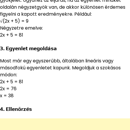
gyökjelet. Ugyanez az eljárás, ha az egyenlet mindkét
oldalán négyzetgyök van, de akkor különösen érdemes
figyelni a kapott eredményekre. Például:
√(2x + 5) = 9
Négyzetre emelve:
2x + 5 = 81
3. Egyenlet megoldása
Most már egy egyszerűbb, általában lineáris vagy
másodfokú egyenletet kapunk. Megoldjuk a szokásos
módon:
2x + 5 = 81
2x = 76
x = 38
4. Ellenőrzés