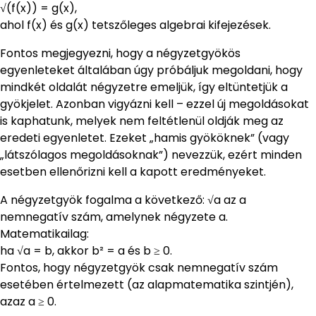
√(f(x)) = g(x),
ahol f(x) és g(x) tetszőleges algebrai kifejezések.
Fontos megjegyezni, hogy a négyzetgyökös
egyenleteket általában úgy próbáljuk megoldani, hogy
mindkét oldalát négyzetre emeljük, így eltüntetjük a
gyökjelet. Azonban vigyázni kell – ezzel új megoldásokat
is kaphatunk, melyek nem feltétlenül oldják meg az
eredeti egyenletet. Ezeket „hamis gyököknek” (vagy
„látszólagos megoldásoknak”) nevezzük, ezért minden
esetben ellenőrizni kell a kapott eredményeket.
A négyzetgyök fogalma a következő: √a az a
nemnegatív szám, amelynek négyzete a.
Matematikailag:
ha √a = b, akkor b² = a és b ≥ 0.
Fontos, hogy négyzetgyök csak nemnegatív szám
esetében értelmezett (az alapmatematika szintjén),
azaz a ≥ 0.