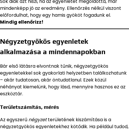
Sok diák azt hiszi, ha az egyenletet megoldotta, már
mindenképp jó az eredmény. Ellenőrzés nélkül viszont
előfordulhat, hogy egy hamis gyököt fogadunk el.
Mindig ellenőrizz!
Négyzetgyökös egyenletek
alkalmazása a mindennapokban
Bár első látásra elvontnak tűnik, négyzetgyökös
egyenletekkel sok gyakorlati helyzetben találkozhatunk
– akár tudatosan, akár öntudatlanul. Ezek közül
néhányat kiemelünk, hogy lásd, mennyire hasznos ez az
eszköztár.
Területszámítás, mérés
Az egyszerű
négyzet
területének kiszámítása is a
négyzetgyökös egyenletekhez kötődik. Ha például tudod,