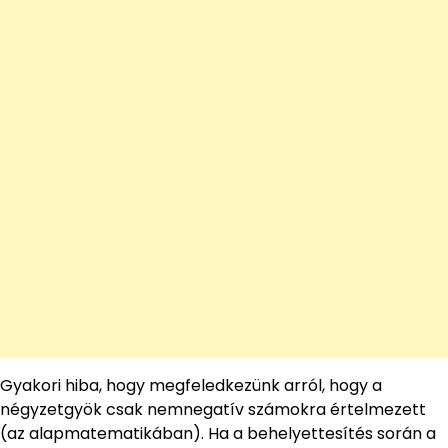
Gyakori hiba, hogy megfeledkezünk arról, hogy a
négyzetgyök csak nemnegatív számokra értelmezett
(az alapmatematikában). Ha a behelyettesítés során a