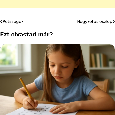
Pótszögek
Négyzetes oszlop
Bejegyzés
navigáció
Ezt olvastad már?