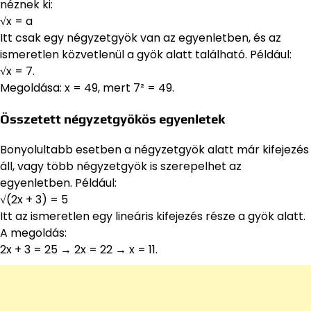
néznek ki:
√x = a
Itt csak egy négyzetgyök van az egyenletben, és az
ismeretlen közvetlenül a gyök alatt található. Például:
√x = 7.
Megoldása: x = 49, mert 7² = 49.
Összetett négyzetgyökös egyenletek
Bonyolultabb esetben a négyzetgyök alatt már kifejezés
áll, vagy több négyzetgyök is szerepelhet az
egyenletben. Például:
√(2x + 3) = 5
Itt az ismeretlen egy lineáris kifejezés része a gyök alatt.
A megoldás:
2x + 3 = 25 → 2x = 22 → x = 11.