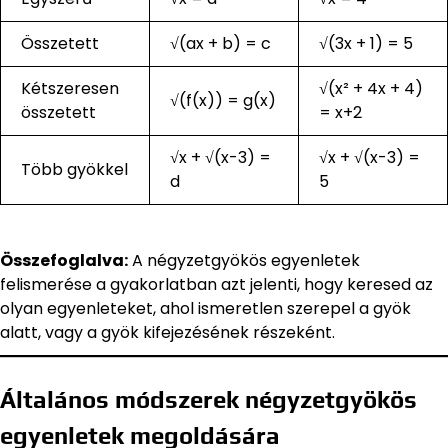
Összetett
√(ax + b) = c
√(3x + 1) = 5
Kétszeresen
√(x² + 4x + 4)
√(f(x)) = g(x)
összetett
= x+2
√x + √(x-3) =
√x + √(x-3) =
Több gyökkel
d
5
Összefoglalva:
A négyzetgyökös egyenletek
felismerése a gyakorlatban azt jelenti, hogy keresed az
olyan egyenleteket, ahol ismeretlen szerepel a gyök
alatt, vagy a gyök kifejezésének részeként.
Általános módszerek négyzetgyökös
egyenletek megoldására