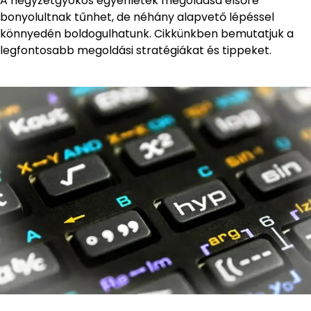
A négyzetgyökös egyenletek megoldása elsőre
bonyolultnak tűnhet, de néhány alapvető lépéssel
könnyedén boldogulhatunk. Cikkünkben bemutatjuk a
legfontosabb megoldási stratégiákat és tippeket.