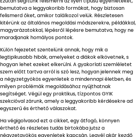
Ezután segítünk felismerni az ilyen típusú egyenleteket,
bemutatva a leggyakoribb formákat, hogy biztosan
felismerd őket, amikor találkozol velük. Részletesen
kitérünk az általános megoldási módszerekre, példákkal,
magyarázatokkal, lépésről lépésre bemutatva, hogy ne
maradjanak homályos pontok.
Külön fejezetet szentelünk annak, hogy mik a
legtipikusabb hibák, amelyeket a diákok elkövetnek, s
hogyan lehet ezeket elkerülni. A gyakorlati szemléletet
szem előtt tartva arról is szó lesz, hogyan jelennek meg
a négyzetgyökös egyenletek a mindennapi életben, és
milyen problémák megoldásához nyújthatnak
segítséget. Végül egy praktikus, tízpontos GYIK
szekcióval zárunk, amely a leggyakoribb kérdésekre ad
egyszerű és érthető válaszokat.
Ha végigolvasod ezt a cikket, egy átfogó, könnyen
érthető és részletes tudás birtokába jutsz a
négyzetgyökös egyenletek kapcsán. Legyél akár kezdő