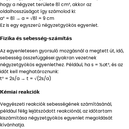
hogy a négyzet területe 81 cm², akkor az
oldalhosszúságot így számolod ki:
a² = 81 → a = √81 = 9 cm
Ez is egy egyszerű négyzetgyökös egyenlet.
Fizika és sebesség-számítás
Az egyenletesen gyorsuló mozgásnál a megtett út, idő,
sebesség összefüggései gyakran vezetnek
négyzetgyökös egyenlethez. Például, ha s = ½
a
t², és az
időt kell meghatároznunk:
t² = 2s/a → t = √(2s/a)
Kémiai reakciók
Vegyészeti reakciók sebességének számításánál,
például félig lejátszódott reakciónál, az időtartam
kiszámítása négyzetgyökös egyenlet megoldását
kívánhatja.