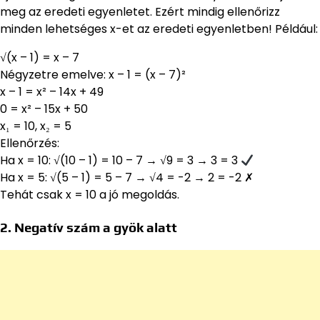
meg az eredeti egyenletet. Ezért mindig ellenőrizz
minden lehetséges x-et az eredeti egyenletben! Például:
√(x – 1) = x – 7
Négyzetre emelve: x – 1 = (x – 7)²
x – 1 = x² – 14x + 49
0 = x² – 15x + 50
x₁ = 10, x₂ = 5
Ellenőrzés:
Ha x = 10: √(10 – 1) = 10 – 7 → √9 = 3 → 3 = 3
Ha x = 5: √(5 – 1) = 5 – 7 → √4 = -2 → 2 = -2 ✗
Tehát csak x = 10 a jó megoldás.
2. Negatív szám a gyök alatt