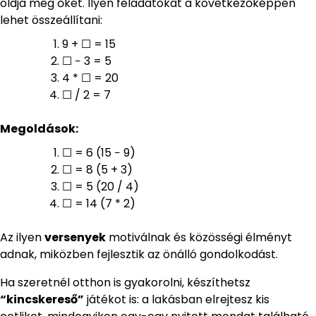
oldja meg őket. Ilyen feladatokat a következőképpen
lehet összeállítani:
9 + ☐ = 15
☐ − 3 = 5
4 * ☐ = 20
☐ / 2 = 7
Megoldások:
☐ = 6 (15 − 9)
☐ = 8 (5 + 3)
☐ = 5 (20 / 4)
☐ = 14 (7 * 2)
Az ilyen
versenyek
motiválnak és közösségi élményt
adnak, miközben fejlesztik az önálló gondolkodást.
Ha szeretnél otthon is gyakorolni, készíthetsz
“kincskereső”
játékot is: a lakásban elrejtesz kis