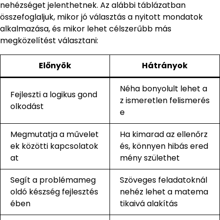
nehézséget jelenthetnek. Az alábbi táblázatban
összefoglaljuk, mikor jó választás a nyitott mondatok
alkalmazása, és mikor lehet célszerűbb más
megközelítést választani:
Előnyök
Hátrányok
Néha bonyolult lehet a
Fejleszti a logikus gond
z ismeretlen felismerés
olkodást
e
Megmutatja a művelet
Ha kimarad az ellenőrz
ek közötti kapcsolatok
és, könnyen hibás ered
at
mény születhet
Segít a problémameg
Szöveges feladatoknál
oldó készség fejlesztés
nehéz lehet a matema
ében
tikaivá alakítás