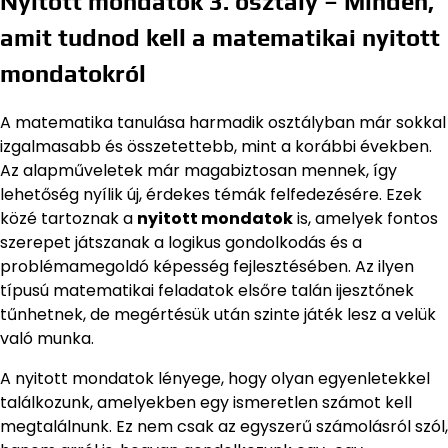
Nyitott mondatok 3. osztály – Minden,
amit tudnod kell a matematikai nyitott
mondatokról
A matematika tanulása harmadik osztályban már sokkal
izgalmasabb és összetettebb, mint a korábbi években.
Az alapműveletek már magabiztosan mennek, így
lehetőség nyílik új, érdekes témák felfedezésére. Ezek
közé tartoznak a
nyitott mondatok
is, amelyek fontos
szerepet játszanak a logikus gondolkodás és a
problémamegoldó képesség fejlesztésében. Az ilyen
típusú matematikai feladatok elsőre talán ijesztőnek
tűnhetnek, de megértésük után szinte játék lesz a velük
való munka.
A nyitott mondatok lényege, hogy olyan egyenletekkel
találkozunk, amelyekben egy ismeretlen számot kell
megtalálnunk. Ez nem csak az egyszerű számolásról szól,