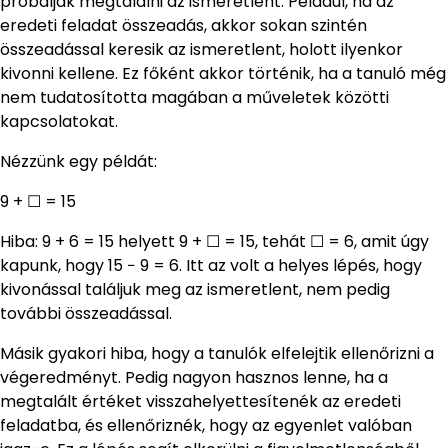
próbálják megtalálni az ismeretlent. Például, ha az
eredeti feladat összeadás, akkor sokan szintén
összeadással keresik az ismeretlent, holott ilyenkor
kivonni kellene. Ez főként akkor történik, ha a tanuló még
nem tudatosította magában a műveletek közötti
kapcsolatokat.
Nézzünk egy példát:
9 + ☐ = 15
Hiba: 9 + 6 = 15 helyett 9 + ☐ = 15, tehát ☐ = 6, amit úgy
kapunk, hogy 15 − 9 = 6. Itt az volt a helyes lépés, hogy
kivonással találjuk meg az ismeretlent, nem pedig
további összeadással.
Másik gyakori hiba, hogy a tanulók elfelejtik ellenőrizni a
végeredményt. Pedig nagyon hasznos lenne, ha a
megtalált értéket visszahelyettesítenék az eredeti
feladatba, és ellenőriznék, hogy az egyenlet valóban