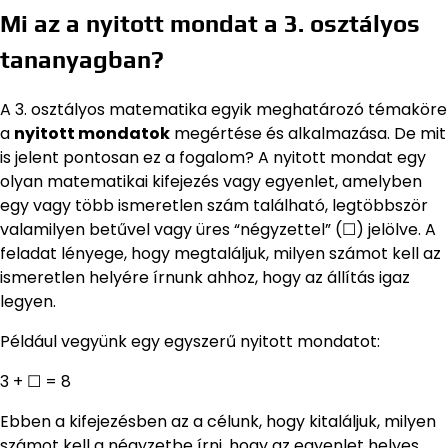
Mi az a nyitott mondat a 3. osztályos
tananyagban?
A 3. osztályos matematika egyik meghatározó témaköre
a
nyitott mondatok
megértése és alkalmazása. De mit
is jelent pontosan ez a fogalom? A nyitott mondat egy
olyan matematikai kifejezés vagy egyenlet, amelyben
egy vagy több ismeretlen szám található, legtöbbször
valamilyen betűvel vagy üres “négyzettel” (☐) jelölve. A
feladat lényege, hogy megtaláljuk, milyen számot kell az
ismeretlen helyére írnunk ahhoz, hogy az állítás igaz
legyen.
Például vegyünk egy egyszerű nyitott mondatot:
3 + ☐ = 8
Ebben a kifejezésben az a célunk, hogy kitaláljuk, milyen
számot kell a négyzetbe írni, hogy az egyenlet helyes