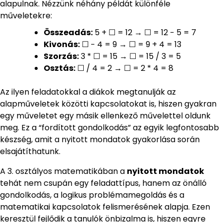
alapulnak. Nézzünk néhány példát különféle
műveletekre:
Összeadás:
5 + ☐ = 12 → ☐ = 12 − 5 = 7
Kivonás:
☐ − 4 = 9 → ☐ = 9 + 4 = 13
Szorzás:
3 * ☐ = 15 → ☐ = 15 / 3 = 5
Osztás:
☐ / 4 = 2 → ☐ = 2 * 4 = 8
Az ilyen feladatokkal a diákok megtanulják az
alapműveletek közötti kapcsolatokat is, hiszen gyakran
egy műveletet egy másik ellenkező művelettel oldunk
meg. Ez a “fordított gondolkodás” az egyik legfontosabb
készség, amit a nyitott mondatok gyakorlása során
elsajátíthatunk.
A 3. osztályos matematikában a
nyitott mondatok
tehát nem csupán egy feladattípus, hanem az önálló
gondolkodás, a logikus problémamegoldás és a
matematikai kapcsolatok felismerésének alapja. Ezen
keresztül fejlődik a tanulók önbizalma is, hiszen egyre