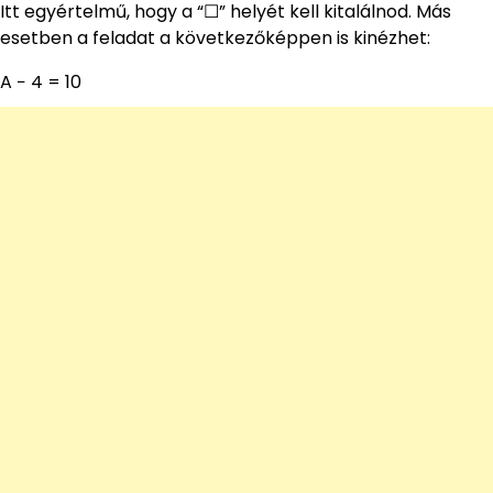
Itt egyértelmű, hogy a “☐” helyét kell kitalálnod. Más
esetben a feladat a következőképpen is kinézhet:
A − 4 = 10