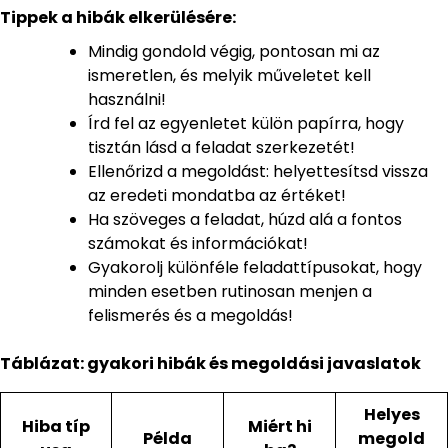
Tippek a hibák elkerülésére:
Mindig gondold végig, pontosan mi az
ismeretlen, és melyik műveletet kell
használni!
Írd fel az egyenletet külön papírra, hogy
tisztán lásd a feladat szerkezetét!
Ellenőrizd a megoldást: helyettesítsd vissza
az eredeti mondatba az értéket!
Ha szöveges a feladat, húzd alá a fontos
számokat és információkat!
Gyakorolj különféle feladattípusokat, hogy
minden esetben rutinosan menjen a
felismerés és a megoldás!
Táblázat: gyakori hibák és megoldási javaslatok
Helyes
Hiba típ
Miért hi
Példa
megold