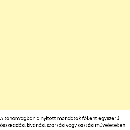
A tananyagban a nyitott mondatok főként egyszerű
összeadási, kivonási, szorzási vagy osztási műveleteken