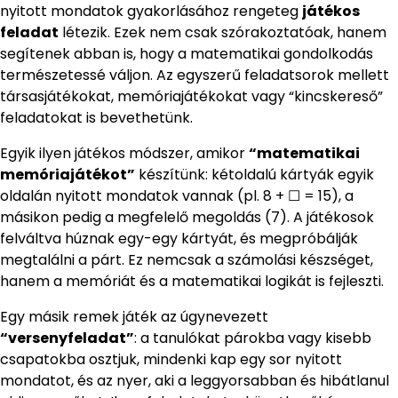
nyitott mondatok gyakorlásához rengeteg
játékos
feladat
létezik. Ezek nem csak szórakoztatóak, hanem
segítenek abban is, hogy a matematikai gondolkodás
természetessé váljon. Az egyszerű feladatsorok mellett
társasjátékokat, memóriajátékokat vagy “kincskereső”
feladatokat is bevethetünk.
Egyik ilyen játékos módszer, amikor
“matematikai
memóriajátékot”
készítünk: kétoldalú kártyák egyik
oldalán nyitott mondatok vannak (pl. 8 + ☐ = 15), a
másikon pedig a megfelelő megoldás (7). A játékosok
felváltva húznak egy-egy kártyát, és megpróbálják
megtalálni a párt. Ez nemcsak a számolási készséget,
hanem a memóriát és a matematikai logikát is fejleszti.
Egy másik remek játék az úgynevezett
“versenyfeladat”
: a tanulókat párokba vagy kisebb
csapatokba osztjuk, mindenki kap egy sor nyitott
mondatot, és az nyer, aki a leggyorsabban és hibátlanul