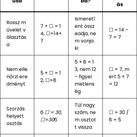
usa
ba?
ás
Ismeretl
Rossz m
7 + ☐ = 1
ent össz
űvelet v
☐ = 14 –
4, ☐=14+
eadja, ne
álasztás
7 = 7
7
m vonja
a
ki
5 + 8 = 1
Nem elle
3, nem 12
☐ = 7, m
5 + ☐ = 1
nőrzi ere
– figyel
ert 5 + 7
2, ☐=8
dményt
metlens
= 12
ég
Túl nagy
Szorzás
6
☐ = 30,
szám, ne
☐ = 30 /
helyett
☐=30
6
m osztot
6 = 5
osztás
t vissza