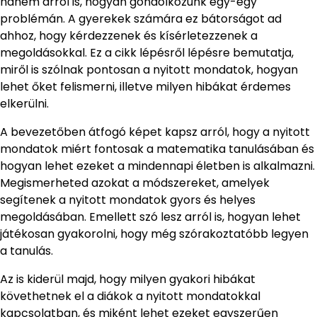
hanem arról is, hogyan gondolkozunk egy-egy
problémán. A gyerekek számára ez bátorságot ad
ahhoz, hogy kérdezzenek és kísérletezzenek a
megoldásokkal. Ez a cikk lépésről lépésre bemutatja,
miről is szólnak pontosan a nyitott mondatok, hogyan
lehet őket felismerni, illetve milyen hibákat érdemes
elkerülni.
A bevezetőben átfogó képet kapsz arról, hogy a nyitott
mondatok miért fontosak a matematika tanulásában és
hogyan lehet ezeket a mindennapi életben is alkalmazni.
Megismerheted azokat a módszereket, amelyek
segítenek a nyitott mondatok gyors és helyes
megoldásában. Emellett szó lesz arról is, hogyan lehet
játékosan gyakorolni, hogy még szórakoztatóbb legyen
a tanulás.
Az is kiderül majd, hogy milyen gyakori hibákat
követhetnek el a diákok a nyitott mondatokkal
kapcsolatban, és miként lehet ezeket egyszerűen