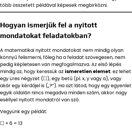
több összetett példával képesek megbirkózni.
Hogyan ismerjük fel a nyitott
mondatokat feladatokban?
A matematikai nyitott mondatokat nem mindig olyan
könnyű felismerni, főleg ha a feladat szövegesen, nem
pedig képletesen van megfogalmazva. Az első lépés
mindig az, hogy keressük az
ismeretlen elemet
: ez lehet
egy üres négyzet (☐), egy betű (pl. x, y vagy a), vagy
akár egy kérdőjel is („?”). Ha azt látod, hogy egy egyenlet
egyik oldalán nincs megadva minden szám, akkor nagy
eséllyel nyitott mondatról van szó.
Vegyünk egy példát:
☐ + 6 = 13