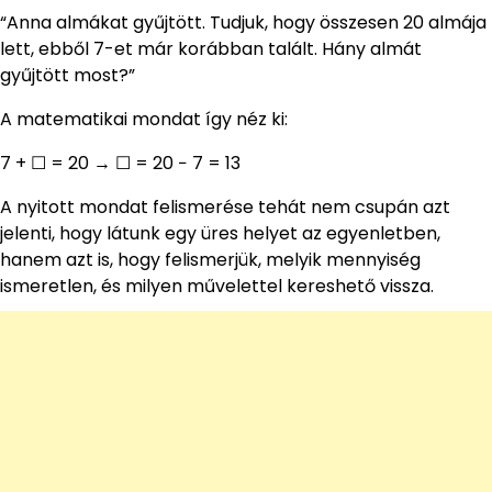
“Anna almákat gyűjtött. Tudjuk, hogy összesen 20 almája
lett, ebből 7-et már korábban talált. Hány almát
gyűjtött most?”
A matematikai mondat így néz ki:
7 + ☐ = 20 → ☐ = 20 − 7 = 13
A nyitott mondat felismerése tehát nem csupán azt
jelenti, hogy látunk egy üres helyet az egyenletben,
hanem azt is, hogy felismerjük, melyik mennyiség
ismeretlen, és milyen művelettel kereshető vissza.