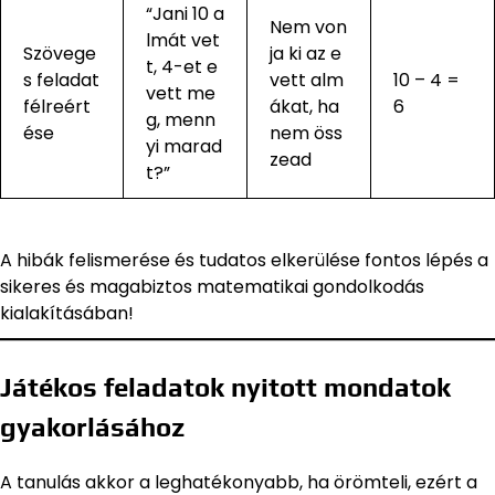
“Jani 10 a
Nem von
lmát vet
Szövege
ja ki az e
t, 4-et e
s feladat
vett alm
10 – 4 =
vett me
félreért
ákat, ha
6
g, menn
ése
nem öss
yi marad
zead
t?”
A hibák felismerése és tudatos elkerülése fontos lépés a
sikeres és magabiztos matematikai gondolkodás
kialakításában!
Játékos feladatok nyitott mondatok
gyakorlásához
A tanulás akkor a leghatékonyabb, ha örömteli, ezért a