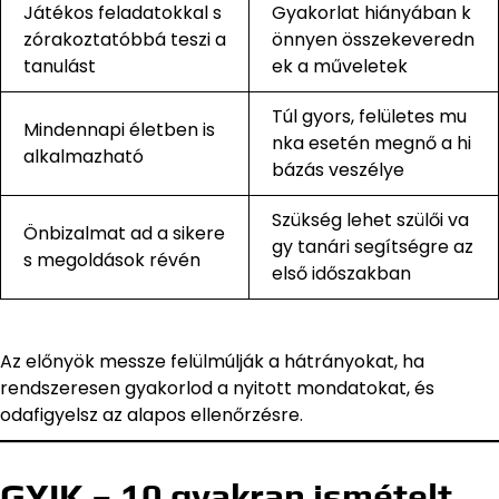
Játékos feladatokkal s
Gyakorlat hiányában k
zórakoztatóbbá teszi a
önnyen összekeveredn
tanulást
ek a műveletek
Túl gyors, felületes mu
Mindennapi életben is
nka esetén megnő a hi
alkalmazható
bázás veszélye
Szükség lehet szülői va
Önbizalmat ad a sikere
gy tanári segítségre az
s megoldások révén
első időszakban
Az előnyök messze felülmúlják a hátrányokat, ha
rendszeresen gyakorlod a nyitott mondatokat, és
odafigyelsz az alapos ellenőrzésre.
GYIK – 10 gyakran ismételt