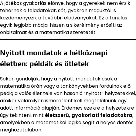
A játékos gyakorlás előnye, hogy a gyerekek nem érzik
tehernek a feladatokat, sőt, gyakran maguktól is
kezdeményezik a további feladványokat. Ez a tanulás
egyik legjobb módja, hiszen a sikerélmény erősíti az
önbizalmat és a matematika szeretetét.
Nyitott mondatok a hétköznapi
életben: példák és ötletek
Sokan gondolják, hogy a nyitott mondatok csak a
matematika órán vagy a tankönyvekben fordulnak elő,
pedig a valós élet tele van hasonló “nyitott” helyzetekkel,
amikor valamilyen ismeretlent kell megtalálnunk egy
adott információ alapján. Érdemes ezekre a helyzetekre
úgy tekinteni, mint
életszerű, gyakorlati feladatokra
,
amelyekben a matematikai logika segít a helyes döntés
meghozatalában.