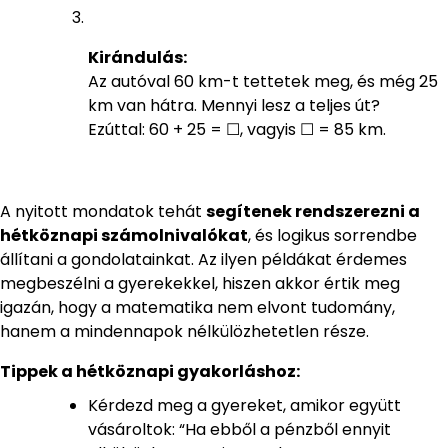
Kirándulás:
Az autóval 60 km-t tettetek meg, és még 25
km van hátra. Mennyi lesz a teljes út?
Ezúttal: 60 + 25 = ☐, vagyis ☐ = 85 km.
A nyitott mondatok tehát
segítenek rendszerezni a
hétköznapi számolnivalókat
, és logikus sorrendbe
állítani a gondolatainkat. Az ilyen példákat érdemes
megbeszélni a gyerekekkel, hiszen akkor értik meg
igazán, hogy a matematika nem elvont tudomány,
hanem a mindennapok nélkülözhetetlen része.
Tippek a hétköznapi gyakorláshoz:
Kérdezd meg a gyereket, amikor együtt
vásároltok: “Ha ebből a pénzből ennyit