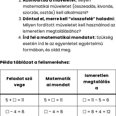
Azonosítsd a műveletet:
Milyen
matematikai műveletet (összeadás, kivonás,
szorzás, osztás) kell alkalmazni?
Döntsd el, merre kell “visszafelé” haladni:
Milyen fordított műveletet kell használnod az
ismeretlen megtalálásához?
Írd fel a matematikai mondatot:
Szükség
esetén írd le az egyenletet egyértelmű
formában, és oldd meg.
Példa táblázat a felismeréshez:
Ismeretlen
Feladat szö
Matematik
megtalálás
vege
ai mondat
a
5 + ☐ = 11
5 + ☐ = 11
☐ = 11 – 5 = 6
☐ – 4 = 8
☐ – 4 = 8
☐ = 8 + 4 = 12