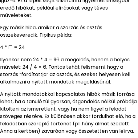
igaz-e. Ez a lépés segít elkerülni a figyelmetlenségből
eredő hibákat, például elírásokat vagy téves
műveleteket.
Egy másik hiba, amikor a szorzás és osztás
összekeveredik. Tipikus példa:
4 * ☐ = 24
Ilyenkor nem 24 * 4 = 96 a megoldás, hanem a helyes
művelet: 24 / 4 = 6. Fontos tehát felismerni, hogy a
szorzás “fordítottja” az osztás, és ezeket helyesen kell
alkalmazni a nyitott mondatok megoldásánál.
A nyitott mondatokkal kapcsolatos hibák másik forrása
lehet, ha a tanuló túl gyorsan, átgondolás nélkül próbálja
kitölteni az ismeretlent, vagy ha nem figyel a feladat
szöveges részére. Ez különösen akkor fordulhat elő, ha a
feladatban szereplő történet (pl. hány almát szedett
Anna a kertben) zavaróan vagy összetetten van leírva.