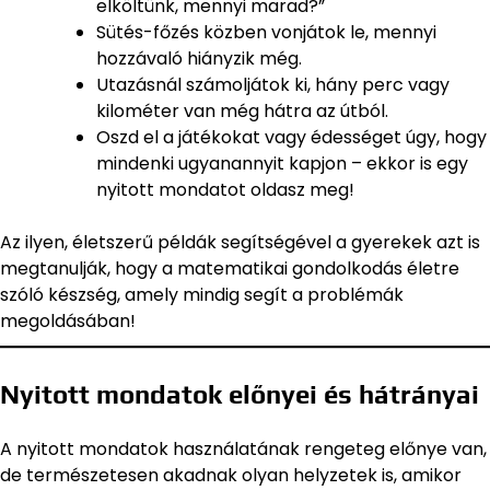
elköltünk, mennyi marad?”
Sütés-főzés közben vonjátok le, mennyi
hozzávaló hiányzik még.
Utazásnál számoljátok ki, hány perc vagy
kilométer van még hátra az útból.
Oszd el a játékokat vagy édességet úgy, hogy
mindenki ugyanannyit kapjon – ekkor is egy
nyitott mondatot oldasz meg!
Az ilyen, életszerű példák segítségével a gyerekek azt is
megtanulják, hogy a matematikai gondolkodás életre
szóló készség, amely mindig segít a problémák
megoldásában!
Nyitott mondatok előnyei és hátrányai
A nyitott mondatok használatának rengeteg előnye van,
de természetesen akadnak olyan helyzetek is, amikor