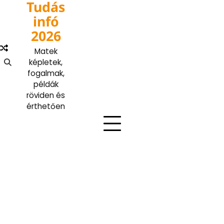
Tudás
Skip
to
infó
content
2026
Matek
képletek,
fogalmak,
példák
röviden és
érthetően