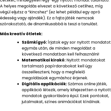
cetliket, mindegyiken egy-egy nyitott mondat található.
A helyes megoldás elvezet a következő cetlihez, míg
végül eljutsz a “kincshez” (ez lehet például egy apró
édesség vagy ajándék). Ez a fajta játék nemcsak
szórakoztató, de dinamikusabbá is teszi a tanulást.
Más kreatív ötletek:
Számkígyó:
Írjatok egy sor nyitott mondatot
egymás után, de minden megoldást a
következő mondatban kell felhasználni!
Matematikai kirakó:
Nyitott mondatokat
tartalmazó papírdarabokat kell úgy
összeilleszteni, hogy a megfelelő
megoldásúak egymáshoz érjenek.
Digitális applikációk:
Számos online játék,
applikáció létezik, amely kifejezetten a nyitott
mondatok gyakorlására épül. Ezek pontokat,
jutalmakat, színes animációkat kínálnak.