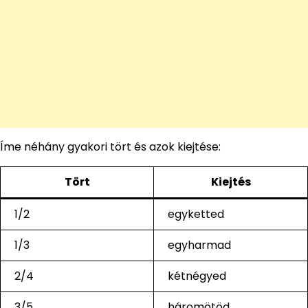
Íme néhány gyakori tört és azok kiejtése:
Tört
Kiejtés
1/2
egyketted
1/3
egyharmad
2/4
kétnégyed
3/5
háromötöd