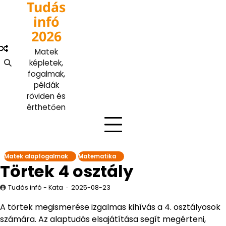
Tudás
Skip
to
infó
content
2026
Matek
képletek,
fogalmak,
példák
röviden és
érthetően
Matek alapfogalmak
Matematika
Törtek 4 osztály
Tudás infó - Kata
2025-08-23
A törtek megismerése izgalmas kihívás a 4. osztályosok
számára. Az alaptudás elsajátítása segít megérteni,