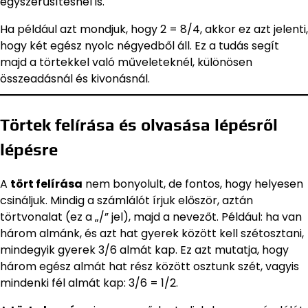
egyszerűsítésnél is.
Ha például azt mondjuk, hogy 2 = 8/4, akkor ez azt jelenti,
hogy két egész nyolc négyedből áll. Ez a tudás segít
majd a törtekkel való műveleteknél, különösen
összeadásnál és kivonásnál.
Törtek felírása és olvasása lépésről
lépésre
A
tört felírása
nem bonyolult, de fontos, hogy helyesen
csináljuk. Mindig a számlálót írjuk először, aztán
törtvonalat (ez a „/” jel), majd a nevezőt. Például: ha van
három almánk, és azt hat gyerek között kell szétosztani,
mindegyik gyerek 3/6 almát kap. Ez azt mutatja, hogy
három egész almát hat rész között osztunk szét, vagyis
mindenki fél almát kap: 3/6 = 1/2.