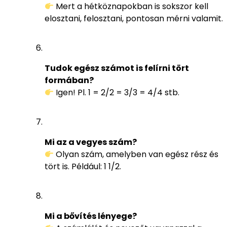
Mert a hétköznapokban is sokszor kell
elosztani, felosztani, pontosan mérni valamit.
Tudok egész számot is felírni tört
formában?
Igen! Pl. 1 = 2/2 = 3/3 = 4/4 stb.
Mi az a vegyes szám?
Olyan szám, amelyben van egész rész és
tört is. Például: 1 1/2.
Mi a bővítés lényege?