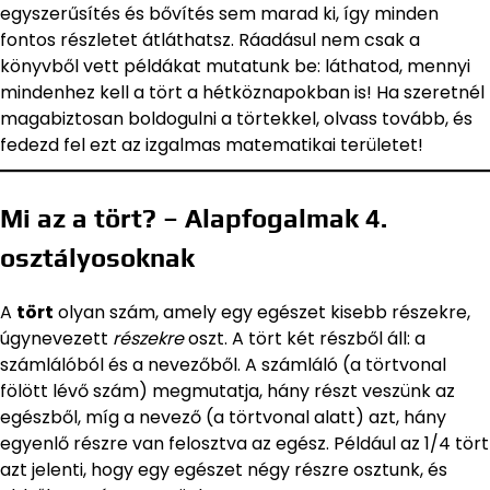
egyszerűsítés és bővítés sem marad ki, így minden
fontos részletet átláthatsz. Ráadásul nem csak a
könyvből vett példákat mutatunk be: láthatod, mennyi
mindenhez kell a tört a hétköznapokban is! Ha szeretnél
magabiztosan boldogulni a törtekkel, olvass tovább, és
fedezd fel ezt az izgalmas matematikai területet!
Mi az a tört? – Alapfogalmak 4.
osztályosoknak
A
tört
olyan szám, amely egy egészet kisebb részekre,
úgynevezett
részekre
oszt. A tört két részből áll: a
számlálóból és a nevezőből. A számláló (a törtvonal
fölött lévő szám) megmutatja, hány részt veszünk az
egészből, míg a nevező (a törtvonal alatt) azt, hány
egyenlő részre van felosztva az egész. Például az 1/4 tört
azt jelenti, hogy egy egészet négy részre osztunk, és