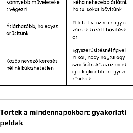
Könnyebb műveleteke
Néha nehezebb átlátni,
t végezni
ha túl sokat bővítünk
El lehet veszni a nagy s
Átláthatóbb, ha egysz
zámok között bővítésk
erűsítünk
or
Egyszerűsítésnél figyel
ni kell, hogy ne „túl egy
Közös nevező keresés
szerűsítsük”, azaz mind
nél nélkülözhetetlen
ig a legkisebbre egysze
rűsítsük
Törtek a mindennapokban: gyakorlati
példák