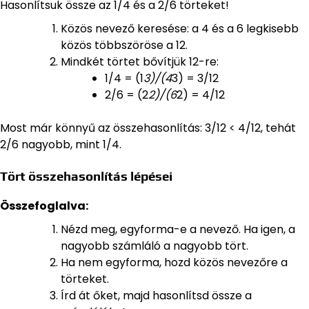
Hasonlítsuk össze az 1/4 és a 2/6 törteket!
Közös nevező keresése: a 4 és a 6 legkisebb
közös többszöröse a 12.
Mindkét törtet bővítjük 12-re:
1/4 = (1
3)/(4
3) = 3/12
2/6 = (2
2)/(6
2) = 4/12
Most már könnyű az összehasonlítás: 3/12 < 4/12, tehát
2/6 nagyobb, mint 1/4.
Tört összehasonlítás lépései
Összefoglalva:
Nézd meg, egyforma-e a nevező. Ha igen, a
nagyobb számláló a nagyobb tört.
Ha nem egyforma, hozd közös nevezőre a
törteket.
Írd át őket, majd hasonlítsd össze a