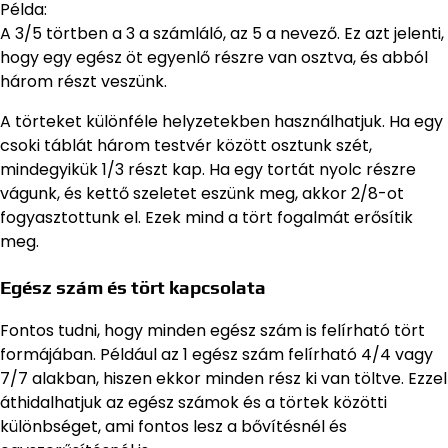
Példa:
A 3/5 törtben a 3 a számláló, az 5 a nevező. Ez azt jelenti,
hogy egy egész öt egyenlő részre van osztva, és abból
három részt veszünk.
A törteket különféle helyzetekben használhatjuk. Ha egy
csoki táblát három testvér között osztunk szét,
mindegyikük 1/3 részt kap. Ha egy tortát nyolc részre
vágunk, és kettő szeletet eszünk meg, akkor 2/8-ot
fogyasztottunk el. Ezek mind a tört fogalmát erősítik
meg.
Egész szám és tört kapcsolata
Fontos tudni, hogy minden egész szám is felírható tört
formájában. Például az 1 egész szám felírható 4/4 vagy
7/7 alakban, hiszen ekkor minden rész ki van töltve. Ezzel
áthidalhatjuk az egész számok és a törtek közötti
különbséget, ami fontos lesz a bővítésnél és