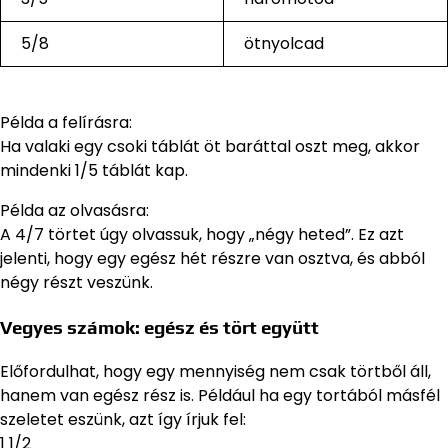
5/8
ötnyolcad
Példa a felírásra:
Ha valaki egy csoki táblát öt baráttal oszt meg, akkor
mindenki 1/5 táblát kap.
Példa az olvasásra:
A 4/7 törtet úgy olvassuk, hogy „négy heted”. Ez azt
jelenti, hogy egy egész hét részre van osztva, és abból
négy részt veszünk.
Vegyes számok: egész és tört együtt
Előfordulhat, hogy egy mennyiség nem csak törtből áll,
hanem van egész rész is. Például ha egy tortából másfél
szeletet eszünk, azt így írjuk fel:
1 1/2