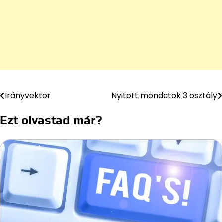
Irányvektor
Nyitott mondatok 3 osztály
Bejegyzés
navigáció
Ezt olvastad már?