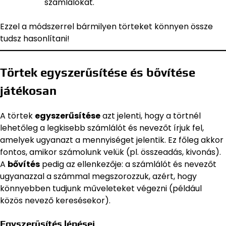
számlálókat.
Ezzel a módszerrel bármilyen törteket könnyen össze
tudsz hasonlítani!
Törtek egyszerűsítése és bővítése
játékosan
A törtek
egyszerűsítése
azt jelenti, hogy a törtnél
lehetőleg a legkisebb számlálót és nevezőt írjuk fel,
amelyek ugyanazt a mennyiséget jelentik. Ez főleg akkor
fontos, amikor számolunk velük (pl. összeadás, kivonás).
A
bővítés
pedig az ellenkezője: a számlálót és nevezőt
ugyanazzal a számmal megszorozzuk, azért, hogy
könnyebben tudjunk műveleteket végezni (például
közös nevező keresésekor).
Egyszerűsítés lépései