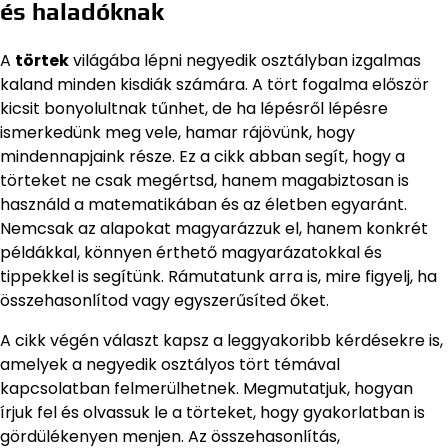
és haladóknak
A
törtek
világába lépni negyedik osztályban izgalmas
kaland minden kisdiák számára. A tört fogalma először
kicsit bonyolultnak tűnhet, de ha lépésről lépésre
ismerkedünk meg vele, hamar rájövünk, hogy
mindennapjaink része. Ez a cikk abban segít, hogy a
törteket ne csak megértsd, hanem magabiztosan is
használd a matematikában és az életben egyaránt.
Nemcsak az alapokat magyarázzuk el, hanem konkrét
példákkal, könnyen érthető magyarázatokkal és
tippekkel is segítünk. Rámutatunk arra is, mire figyelj, ha
összehasonlítod vagy egyszerűsíted őket.
A cikk végén választ kapsz a leggyakoribb kérdésekre is,
amelyek a negyedik osztályos tört témával
kapcsolatban felmerülhetnek. Megmutatjuk, hogyan
írjuk fel és olvassuk le a törteket, hogy gyakorlatban is
gördülékenyen menjen. Az összehasonlítás,