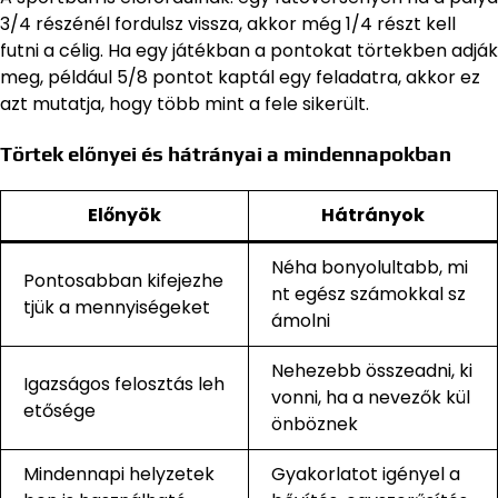
3/4 részénél fordulsz vissza, akkor még 1/4 részt kell
futni a célig. Ha egy játékban a pontokat törtekben adják
meg, például 5/8 pontot kaptál egy feladatra, akkor ez
azt mutatja, hogy több mint a fele sikerült.
Törtek előnyei és hátrányai a mindennapokban
Előnyök
Hátrányok
Néha bonyolultabb, mi
Pontosabban kifejezhe
nt egész számokkal sz
tjük a mennyiségeket
ámolni
Nehezebb összeadni, ki
Igazságos felosztás leh
vonni, ha a nevezők kül
etősége
önböznek
Mindennapi helyzetek
Gyakorlatot igényel a