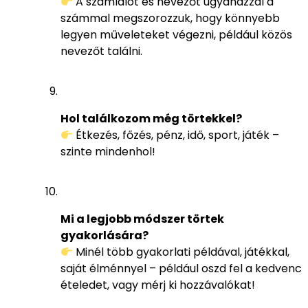
A számlálót és nevezőt ugyanazzal a
számmal megszorozzuk, hogy könnyebb
legyen műveleteket végezni, például közös
nevezőt találni.
Hol találkozom még törtekkel?
Étkezés, főzés, pénz, idő, sport, játék –
szinte mindenhol!
Mi a legjobb módszer törtek
gyakorlására?
Minél több gyakorlati példával, játékkal,
saját élménnyel – például oszd fel a kedvenc
ételedet, vagy mérj ki hozzávalókat!