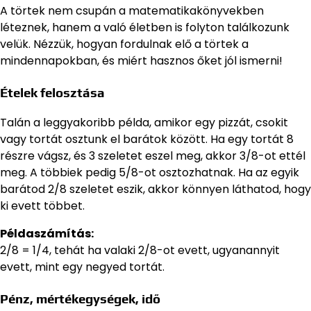
A törtek nem csupán a matematikakönyvekben
léteznek, hanem a való életben is folyton találkozunk
velük. Nézzük, hogyan fordulnak elő a törtek a
mindennapokban, és miért hasznos őket jól ismerni!
Ételek felosztása
Talán a leggyakoribb példa, amikor egy pizzát, csokit
vagy tortát osztunk el barátok között. Ha egy tortát 8
részre vágsz, és 3 szeletet eszel meg, akkor 3/8-ot ettél
meg. A többiek pedig 5/8-ot osztozhatnak. Ha az egyik
barátod 2/8 szeletet eszik, akkor könnyen láthatod, hogy
ki evett többet.
Példaszámítás:
2/8 = 1/4, tehát ha valaki 2/8-ot evett, ugyanannyit
evett, mint egy negyed tortát.
Pénz, mértékegységek, idő