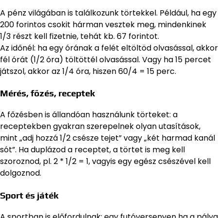
A pénz világában is találkozunk törtekkel. Például, ha egy
200 forintos csokit hárman vesztek meg, mindenkinek
1/3 részt kell fizetnie, tehát kb. 67 forintot.
Az időnél: ha egy órának a felét eltöltöd olvasással, akkor
fél órát (1/2 óra) töltöttél olvasással. Vagy ha 15 percet
játszol, akkor az 1/4 óra, hiszen 60/4 = 15 perc.
Mérés, főzés, receptek
A főzésben is állandóan használunk törteket: a
receptekben gyakran szerepelnek olyan utasítások,
mint „adj hozzá 1/2 csésze tejet” vagy „két harmad kanál
sót”. Ha duplázod a receptet, a törtet is meg kell
szoroznod, pl. 2 * 1/2 = 1, vagyis egy egész csészével kell
dolgoznod.
Sport és játék
A sportban is előfordulnak: egy futóversenyen ha a pálya