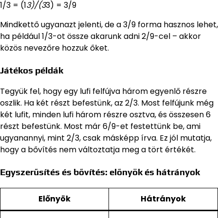
1/3 = (1
3)/(3
3) = 3/9
Mindkettő ugyanazt jelenti, de a 3/9 forma hasznos lehet,
ha például 1/3-ot össze akarunk adni 2/9-cel – akkor
közös nevezőre hozzuk őket.
Játékos példák
Tegyük fel, hogy egy lufi felfújva három egyenlő részre
oszlik. Ha két részt befestünk, az 2/3. Most felfújunk még
két lufit, minden lufi három részre osztva, és összesen 6
részt befestünk. Most már 6/9-et festettünk be, ami
ugyanannyi, mint 2/3, csak másképp írva. Ez jól mutatja,
hogy a bővítés nem változtatja meg a tört értékét.
Egyszerűsítés és bővítés: előnyök és hátrányok
Előnyök
Hátrányok