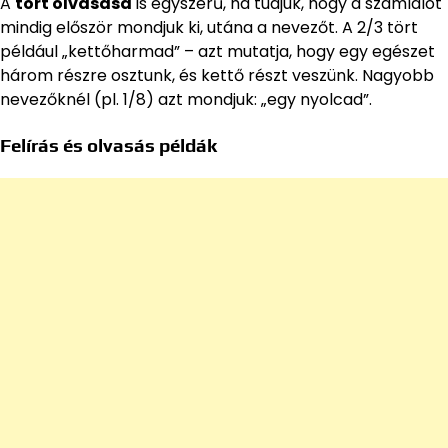
A
tört olvasása
is egyszerű, ha tudjuk, hogy a számlálót
mindig először mondjuk ki, utána a nevezőt. A 2/3 tört
például „kettőharmad” – azt mutatja, hogy egy egészet
három részre osztunk, és kettő részt veszünk. Nagyobb
nevezőknél (pl. 1/8) azt mondjuk: „egy nyolcad”.
Felírás és olvasás példák