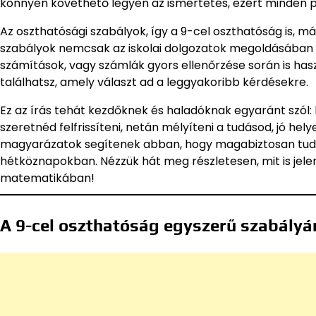
könnyen követhető legyen az ismertetés, ezért minden 
Az oszthatósági szabályok, így a 9-cel oszthatóság is, m
szabályok nemcsak az iskolai dolgozatok megoldásában 
számítások, vagy számlák gyors ellenőrzése során is hasz
találhatsz, amely választ ad a leggyakoribb kérdésekre.
Ez az írás tehát kezdőknek és haladóknak egyaránt szól
szeretnéd felfrissíteni, netán mélyíteni a tudásod, jó hely
magyarázatok segítenek abban, hogy magabiztosan tudd 
hétköznapokban. Nézzük hát meg részletesen, mit is jele
matematikában!
A 9-cel oszthatóság egyszerű szabály