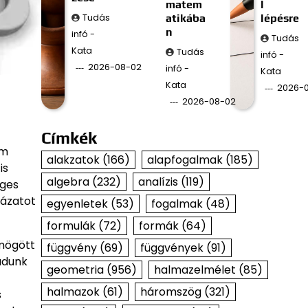
matem
l
Tudás
atikába
lépésre
n
infó -
Tudás
Kata
Tudás
infó -
2026-08-02
infó -
Kata
Kata
2026-0
2026-08-02
Címkék
em
alakzatok
(166)
alapfogalmak
(185)
is
algebra
(232)
analízis
(119)
eges
rázatot
egyenletek
(53)
fogalmak
(48)
formulák
(72)
formák
(64)
 mögött
függvény
(69)
függvények
(91)
adunk
geometria
(956)
halmazelmélet
(85)
halmazok
(61)
háromszög
(321)
s