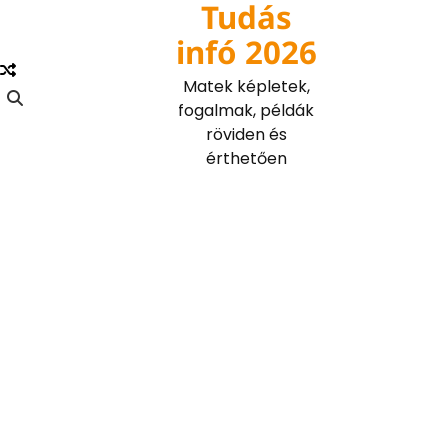
Tudás
Skip
to
infó 2026
content
Matek képletek,
fogalmak, példák
röviden és
érthetően