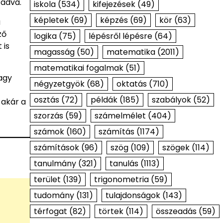
 adva.
iskola
(534)
kifejezések
(49)
képletek
(69)
képzés
(69)
kör
(63)
a
ző
logika
(75)
lépésről lépésre
(64)
 is
magasság
(50)
matematika
(2011)
matematikai fogalmak
(51)
agy
négyzetgyök
(68)
oktatás
(710)
osztás
(72)
példák
(185)
szabályok
(52)
 akár a
szorzás
(59)
számelmélet
(404)
számok
(160)
számítás
(1174)
számítások
(96)
szög
(109)
szögek
(114)
tanulmány
(321)
tanulás
(1113)
terület
(139)
trigonometria
(59)
tudomány
(131)
tulajdonságok
(143)
térfogat
(82)
törtek
(114)
összeadás
(59)