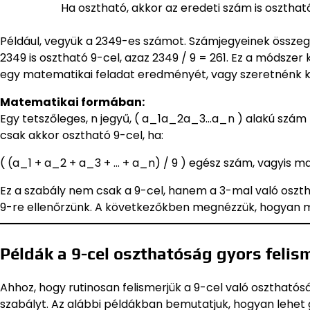
Ha osztható, akkor az eredeti szám is oszthat
Például, vegyük a 2349-es számot. Számjegyeinek összege: 2
2349 is osztható 9-cel, azaz 2349 / 9 = 261. Ez a módszer
egy matematikai feladat eredményét, vagy szeretnénk ki
Matematikai formában:
Egy tetszőleges, n jegyű, ( a_1a_2a_3…a_n ) alakú szám (a
csak akkor osztható 9-cel, ha:
( (a_1 + a_2 + a_3 + … + a_n) / 9 ) egész szám, vagyis m
Ez a szabály nem csak a 9-cel, hanem a 3-mal való osztha
9-re ellenőrzünk. A következőkben megnézzük, hogyan m
Példák a 9-cel oszthatóság gyors felis
Ahhoz, hogy rutinosan felismerjük a 9-cel való osztható
szabályt. Az alábbi példákban bemutatjuk, hogyan lehet 