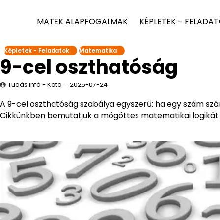
MATEK ALAPFOGALMAK
KÉPLETEK – FELADA
Képletek - Feladatok
Matematika
9-cel oszthatóság
Tudás infó - Kata
2025-07-24
A 9-cel oszthatóság szabálya egyszerű: ha egy szám szá
Cikkünkben bemutatjuk a mögöttes matematikai logikát é