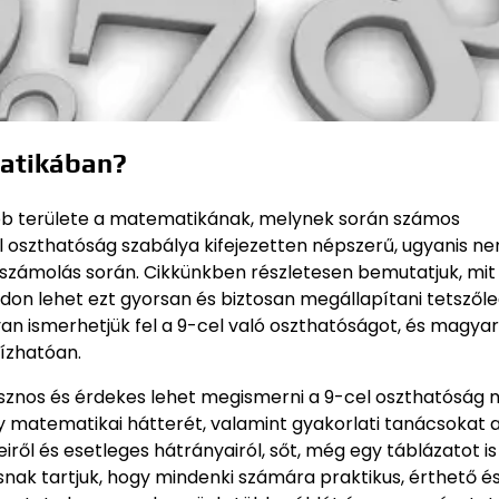
matikában?
bb területe a matematikának, melynek során számos
el oszthatóság szabálya kifejezetten népszerű, ugyanis n
számolás során. Cikkünkben részletesen bemutatjuk, mit 
don lehet ezt gyorsan és biztosan megállapítani tetszől
gyan ismerhetjük fel a 9-cel való oszthatóságot, és magya
ízhatóan.
sznos és érdekes lehet megismerni a 9-cel oszthatóság
ly matematikai hátterét, valamint gyakorlati tanácsokat 
ről és esetleges hátrányairól, sőt, még egy táblázatot is
osnak tartjuk, hogy mindenki számára praktikus, érthető é