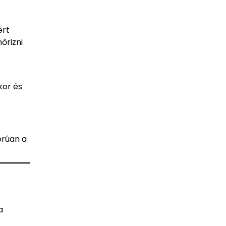
ért
őrizni
kor és
orúan a
a