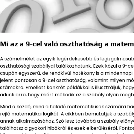
Mi az a 9-cel való oszthatóság a mate
A számelmélet az egyik legérdekesebb és legizgalmasa
oszthatósági szabállyal találkozhatunk. Ezek közül a 9-c
csupán egyszerű, de rendkívül hatékony is a mindennapi 
jelent pontosan a 9-cel oszthatóság, valamint milyen mó
számokra. Emellett konkrét példákkal is illusztráljuk, ho
adunk arra, hogy miért működik ez a szabály olyan megb
Mind a kezdő, mind a haladó matematikusok számára ha
rejlő matematikai logikát. A cikkben bemutatjuk a szabá
annak alkalmazásához. Szó lesz továbbá a szabály előnyei
találhatsz a gyakori hibákról és ezek elkerüléséről. Font