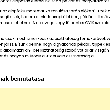
pontot alaposan elemzünk, több példát és magyarázatot
ár az alapfokú matematika tanulása során előkerül. Ezek 
segítenek, hanem a mindennapi életben, például ellenőr
nosak lehetnek. A cikk végén egy 10 pontos GYIK szekciót
: ha csak most ismerkedsz az oszthatóság témakörével, v
en jársz. Bízunk benne, hogy a gyakorlati példák, tippek és
alkalmazni a 9-cel oszthatóság szabályát akár vizsgán,
nt és hogyan működik a 9-cel való oszthatóság a
ának bemutatása