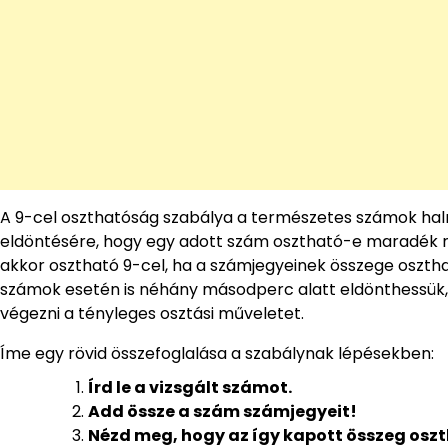
A 9-cel oszthatóság szabálya a természetes számok h
eldöntésére, hogy egy adott szám osztható-e maradék né
akkor osztható 9-cel, ha a számjegyeinek összege oszthat
számok esetén is néhány másodperc alatt eldönthessük, h
végezni a tényleges osztási műveletet.
Íme egy rövid összefoglalása a szabálynak lépésekben:
Írd le a vizsgált számot.
Add össze a szám számjegyeit!
Nézd meg, hogy az így kapott összeg oszt