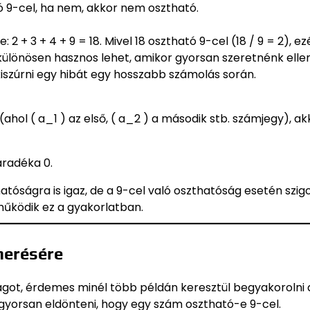
ó 9-cel, ha nem, akkor nem osztható.
 + 3 + 4 + 9 = 18. Mivel 18 osztható 9-cel (18 / 9 = 2), ez
 különösen hasznos lehet, amikor gyorsan szeretnénk ellen
szúrni egy hibát egy hosszabb számolás során.
hol ( a_1 ) az első, ( a_2 ) a második stb. számjegy), ak
aradéka 0.
tóságra is igaz, de a 9-cel való oszthatóság esetén szig
űködik ez a gyakorlatban.
merésére
ságot, érdemes minél több példán keresztül begyakorolni 
gyorsan eldönteni, hogy egy szám osztható-e 9-cel.