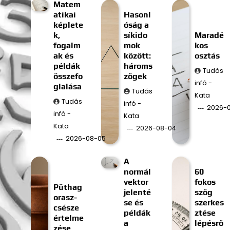
Matem
atikai
Hasonl
képlete
óság a
k,
síkido
Maradé
fogalm
mok
kos
ak és
között:
osztás
példák
hároms
Tudás
összefo
zögek
infó -
glalása
Tudás
Kata
Tudás
infó -
2026-
infó -
Kata
Kata
2026-08-04
2026-08-05
A
normál
60
vektor
fokos
Püthag
jelenté
szög
orasz-
se és
szerkes
csésze
példák
ztése
értelme
a
lépésrő
zése