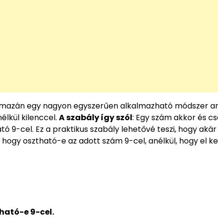
almazán egy nagyon egyszerűen alkalmazható módszer a
lkül kilenccel.
A szabály így szól
: Egy szám akkor és c
ó 9-cel. Ez a praktikus szabály lehetővé teszi, hogy aká
ogy osztható-e az adott szám 9-cel, anélkül, hogy el ke
ható-e 9-cel.