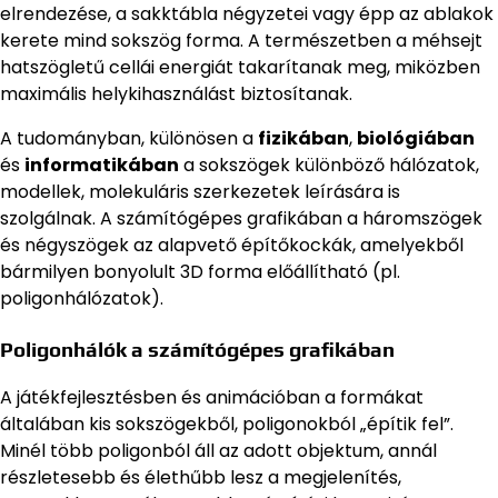
elrendezése, a sakktábla négyzetei vagy épp az ablakok
kerete mind sokszög forma. A természetben a méhsejt
hatszögletű cellái energiát takarítanak meg, miközben
maximális helykihasználást biztosítanak.
A tudományban, különösen a
fizikában
,
biológiában
és
informatikában
a sokszögek különböző hálózatok,
modellek, molekuláris szerkezetek leírására is
szolgálnak. A számítógépes grafikában a háromszögek
és négyszögek az alapvető építőkockák, amelyekből
bármilyen bonyolult 3D forma előállítható (pl.
poligonhálózatok).
Poligonhálók a számítógépes grafikában
A játékfejlesztésben és animációban a formákat
általában kis sokszögekből, poligonokból „építik fel”.
Minél több poligonból áll az adott objektum, annál
részletesebb és élethűbb lesz a megjelenítés,