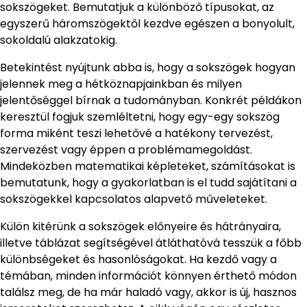
sokszögeket. Bemutatjuk a különböző típusokat, az
egyszerű háromszögektől kezdve egészen a bonyolult,
sokoldalú alakzatokig.
Betekintést nyújtunk abba is, hogy a sokszögek hogyan
jelennek meg a hétköznapjainkban és milyen
jelentőséggel bírnak a tudományban. Konkrét példákon
keresztül fogjuk szemléltetni, hogy egy-egy sokszög
forma miként teszi lehetővé a hatékony tervezést,
szervezést vagy éppen a problémamegoldást.
Mindeközben matematikai képleteket, számításokat is
bemutatunk, hogy a gyakorlatban is el tudd sajátítani a
sokszögekkel kapcsolatos alapvető műveleteket.
Külön kitérünk a sokszögek előnyeire és hátrányaira,
illetve táblázat segítségével átláthatóvá tesszük a főbb
különbségeket és hasonlóságokat. Ha kezdő vagy a
témában, minden információt könnyen érthető módon
találsz meg, de ha már haladó vagy, akkor is új, hasznos