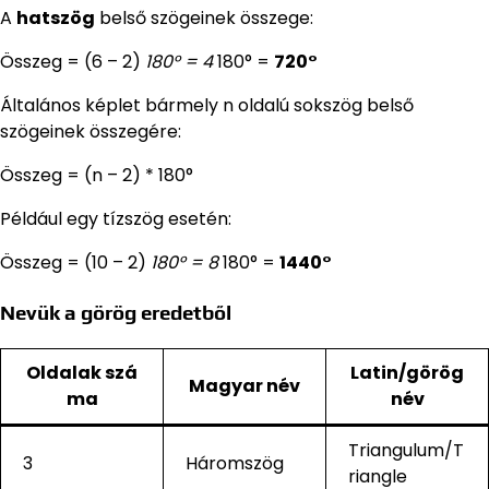
A
hatszög
belső szögeinek összege:
Összeg = (6 – 2)
180° = 4
180° =
720°
Általános képlet bármely n oldalú sokszög belső
szögeinek összegére:
Összeg = (n – 2) * 180°
Például egy tízszög esetén:
Összeg = (10 – 2)
180° = 8
180° =
1440°
Nevük a görög eredetből
Oldalak szá
Latin/görög
Magyar név
ma
név
Triangulum/T
3
Háromszög
riangle