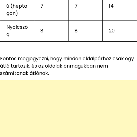
ú (hepta
7
7
14
gon)
Nyolcszö
8
8
20
g
Fontos megjegyezni, hogy minden oldalpárhoz csak egy
átló tartozik, és az oldalak önmagukban nem
számítanak átlónak.