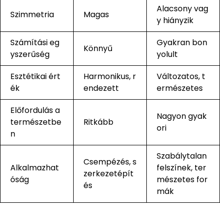
Alacsony vag
Szimmetria
Magas
y hiányzik
Számítási eg
Gyakran bon
Könnyű
yszerűség
yolult
Esztétikai ért
Harmonikus, r
Változatos, t
ék
endezett
ermészetes
Előfordulás a
Nagyon gyak
természetbe
Ritkább
ori
n
Szabálytalan
Csempézés, s
Alkalmazhat
felszínek, ter
zerkezetépít
óság
mészetes for
és
mák