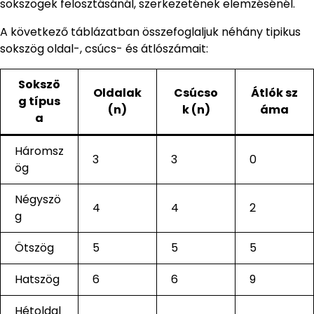
sokszögek felosztásánál, szerkezetének elemzésénél.
A következő táblázatban összefoglaljuk néhány tipikus
sokszög oldal-, csúcs- és átlószámait:
Sokszö
Oldalak
Csúcso
Átlók sz
g típus
(n)
k (n)
áma
a
Háromsz
3
3
0
ög
Négyszö
4
4
2
g
Ötszög
5
5
5
Hatszög
6
6
9
Hétoldal