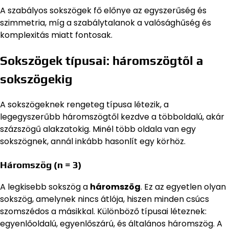
A szabályos sokszögek fő előnye az egyszerűség és
szimmetria, míg a szabálytalanok a valósághűség és
komplexitás miatt fontosak.
Sokszögek típusai: háromszögtől a
sokszögekig
A sokszögeknek rengeteg típusa létezik, a
legegyszerűbb háromszögtől kezdve a többoldalú, akár
százszögű alakzatokig. Minél több oldala van egy
sokszögnek, annál inkább hasonlít egy körhöz.
Háromszög (n = 3)
A legkisebb sokszög a
háromszög
. Ez az egyetlen olyan
sokszög, amelynek nincs átlója, hiszen minden csúcs
szomszédos a másikkal. Különböző típusai léteznek:
egyenlőoldalú, egyenlőszárú, és általános háromszög. A