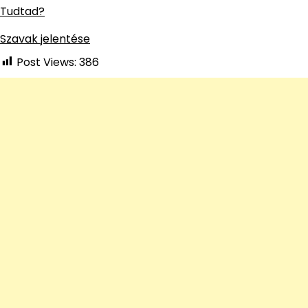
Tudtad?
Szavak jelentése
Post Views:
386