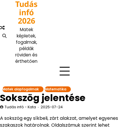
Tudás
Skip
to
infó
content
2026
Matek
képletek,
fogalmak,
példák
röviden és
érthetően
Matek alapfogalmak
Matematika
Sokszög jelentése
Tudás infó - Kata
2025-07-24
A sokszög egy síkbeli, zárt alakzat, amelyet egyenes
szakaszok határolnak. Oldalszámuk szerint lehet