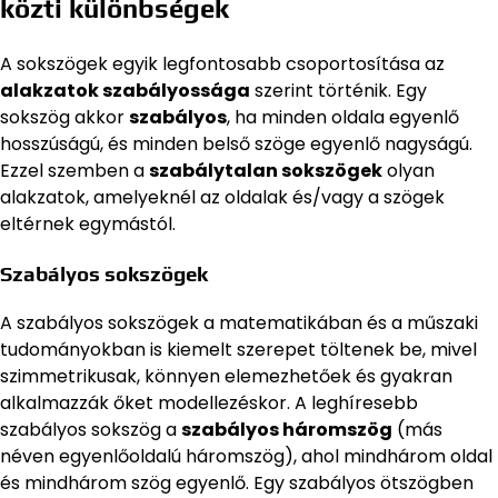
közti különbségek
A sokszögek egyik legfontosabb csoportosítása az
alakzatok szabályossága
szerint történik. Egy
sokszög akkor
szabályos
, ha minden oldala egyenlő
hosszúságú, és minden belső szöge egyenlő nagyságú.
Ezzel szemben a
szabálytalan sokszögek
olyan
alakzatok, amelyeknél az oldalak és/vagy a szögek
eltérnek egymástól.
Szabályos sokszögek
A szabályos sokszögek a matematikában és a műszaki
tudományokban is kiemelt szerepet töltenek be, mivel
szimmetrikusak, könnyen elemezhetőek és gyakran
alkalmazzák őket modellezéskor. A leghíresebb
szabályos sokszög a
szabályos háromszög
(más
néven egyenlőoldalú háromszög), ahol mindhárom oldal
és mindhárom szög egyenlő. Egy szabályos ötszögben