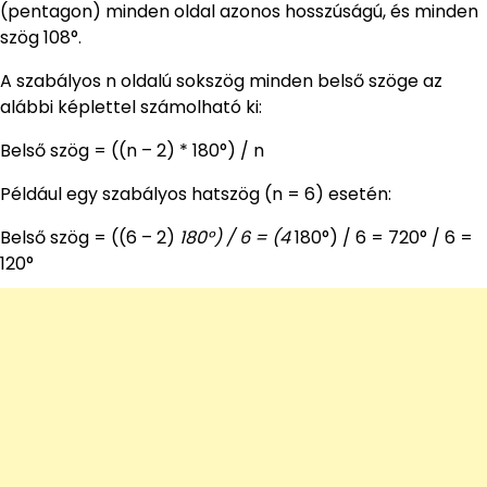
(pentagon) minden oldal azonos hosszúságú, és minden
szög 108°.
A szabályos n oldalú sokszög minden belső szöge az
alábbi képlettel számolható ki:
Belső szög = ((n – 2) * 180°) / n
Például egy szabályos hatszög (n = 6) esetén:
Belső szög = ((6 – 2)
180°) / 6 = (4
180°) / 6 = 720° / 6 =
120°