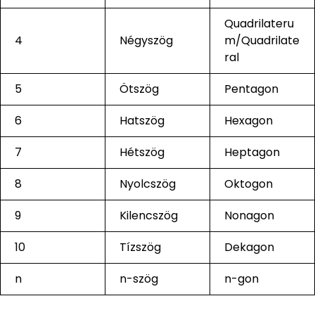
Quadrilateru
4
Négyszög
m/Quadrilate
ral
5
Ötszög
Pentagon
6
Hatszög
Hexagon
7
Hétszög
Heptagon
8
Nyolcszög
Oktogon
9
Kilencszög
Nonagon
10
Tízszög
Dekagon
n
n-szög
n-gon