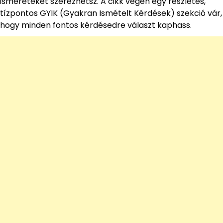
ismereteket szerezhetsz. A cikk végén egy részletes,
tízpontos GYIK (Gyakran Ismételt Kérdések) szekció vár,
hogy minden fontos kérdésedre választ kaphass.