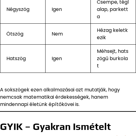
Csempe, tégl
Négyszög
Igen
alap, parkett
a
Hézag keletk
Ötszög
Nem
ezik
Méhsejt, hats
Hatszög
Igen
zögű burkola
t
A sokszögek ezen alkalmazásai azt mutatják, hogy
nemcsak matematikai érdekességek, hanem
mindennapi életünk építőkövei is.
GYIK – Gyakran Ismételt