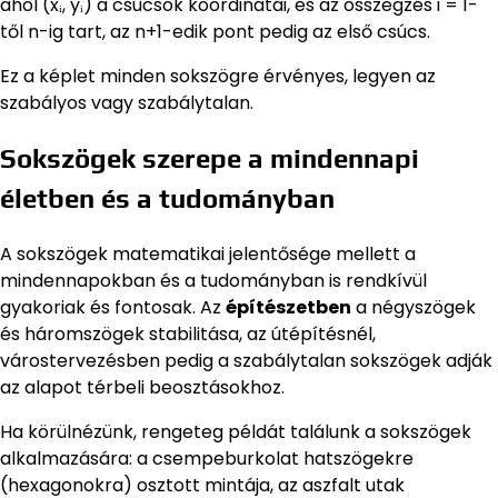
ahol (xᵢ, yᵢ) a csúcsok koordinátái, és az összegzés i = 1-
től n-ig tart, az n+1-edik pont pedig az első csúcs.
Ez a képlet minden sokszögre érvényes, legyen az
szabályos vagy szabálytalan.
Sokszögek szerepe a mindennapi
életben és a tudományban
A sokszögek matematikai jelentősége mellett a
mindennapokban és a tudományban is rendkívül
gyakoriak és fontosak. Az
építészetben
a négyszögek
és háromszögek stabilitása, az útépítésnél,
várostervezésben pedig a szabálytalan sokszögek adják
az alapot térbeli beosztásokhoz.
Ha körülnézünk, rengeteg példát találunk a sokszögek
alkalmazására: a csempeburkolat hatszögekre
(hexagonokra) osztott mintája, az aszfalt utak