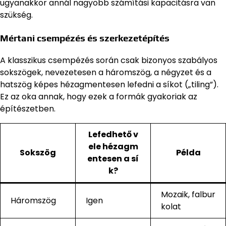
ugyanakkor annál nagyobb számítási kapacitásra van
szükség.
Mértani csempézés és szerkezetépítés
A klasszikus csempézés során csak bizonyos szabályos
sokszögek, nevezetesen a háromszög, a négyzet és a
hatszög képes hézagmentesen lefedni a síkot („tiling”).
Ez az oka annak, hogy ezek a formák gyakoriak az
építészetben.
Lefedhető v
ele hézagm
Sokszög
Példa
entesen a sí
k?
Mozaik, falbur
Háromszög
Igen
kolat