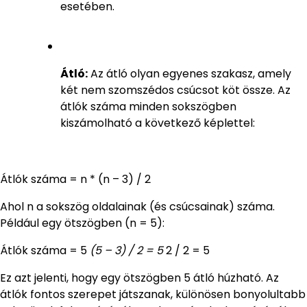
esetében.
Átló:
Az átló olyan egyenes szakasz, amely
két nem szomszédos csúcsot köt össze. Az
átlók száma minden sokszögben
kiszámolható a következő képlettel:
Átlók száma = n * (n – 3) / 2
Ahol n a sokszög oldalainak (és csúcsainak) száma.
Például egy ötszögben (n = 5):
Átlók száma = 5
(5 – 3) / 2 = 5
2 / 2 = 5
Ez azt jelenti, hogy egy ötszögben 5 átló húzható. Az
átlók fontos szerepet játszanak, különösen bonyolultabb