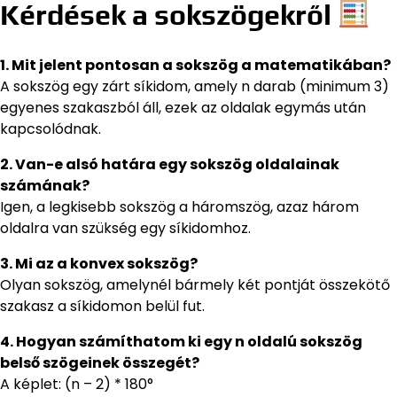
Kérdések a sokszögekről
1. Mit jelent pontosan a sokszög a matematikában?
A sokszög egy zárt síkidom, amely n darab (minimum 3)
egyenes szakaszból áll, ezek az oldalak egymás után
kapcsolódnak.
2. Van-e alsó határa egy sokszög oldalainak
számának?
Igen, a legkisebb sokszög a háromszög, azaz három
oldalra van szükség egy síkidomhoz.
3. Mi az a konvex sokszög?
Olyan sokszög, amelynél bármely két pontját összekötő
szakasz a síkidomon belül fut.
4. Hogyan számíthatom ki egy n oldalú sokszög
belső szögeinek összegét?
A képlet: (n – 2) * 180°