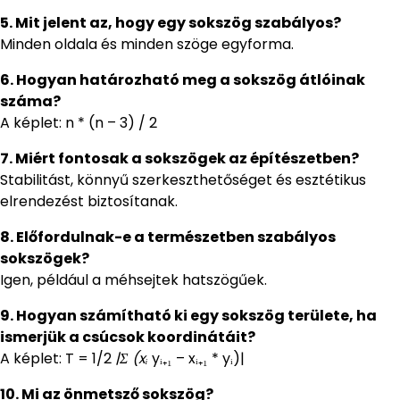
5. Mit jelent az, hogy egy sokszög szabályos?
Minden oldala és minden szöge egyforma.
6. Hogyan határozható meg a sokszög átlóinak
száma?
A képlet: n * (n – 3) / 2
7. Miért fontosak a sokszögek az építészetben?
Stabilitást, könnyű szerkeszthetőséget és esztétikus
elrendezést biztosítanak.
8. Előfordulnak-e a természetben szabályos
sokszögek?
Igen, például a méhsejtek hatszögűek.
9. Hogyan számítható ki egy sokszög területe, ha
ismerjük a csúcsok koordinátáit?
A képlet: T = 1/2
|Σ (xᵢ
yᵢ₊₁ – xᵢ₊₁ * yᵢ)|
10. Mi az önmetsző sokszög?