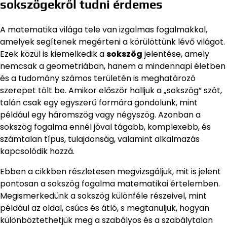
sokszögekről tudni érdemes
A matematika világa tele van izgalmas fogalmakkal,
amelyek segítenek megérteni a körülöttünk lévő világot.
Ezek közül is kiemelkedik a
sokszög
jelentése, amely
nemcsak a geometriában, hanem a mindennapi életben
és a tudomány számos területén is meghatározó
szerepet tölt be. Amikor először halljuk a „sokszög” szót,
talán csak egy egyszerű formára gondolunk, mint
például egy háromszög vagy négyszög. Azonban a
sokszög fogalma ennél jóval tágabb, komplexebb, és
számtalan típus, tulajdonság, valamint alkalmazás
kapcsolódik hozzá.
Ebben a cikkben részletesen megvizsgáljuk, mit is jelent
pontosan a sokszög fogalma matematikai értelemben.
Megismerkedünk a sokszög különféle részeivel, mint
például az oldal, csúcs és átló, s megtanuljuk, hogyan
különböztethetjük meg a szabályos és a szabálytalan