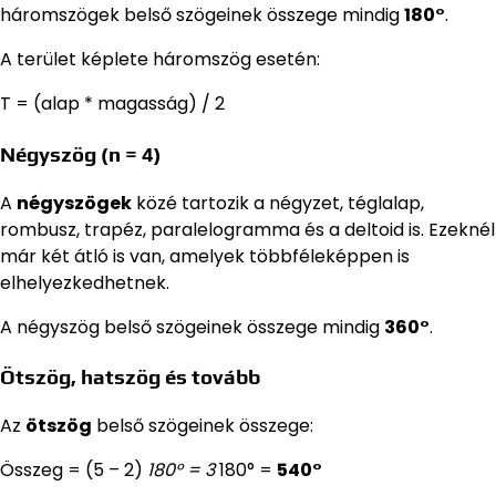
háromszögek belső szögeinek összege mindig
180°
.
A terület képlete háromszög esetén:
T = (alap * magasság) / 2
Négyszög (n = 4)
A
négyszögek
közé tartozik a négyzet, téglalap,
rombusz, trapéz, paralelogramma és a deltoid is. Ezeknél
már két átló is van, amelyek többféleképpen is
elhelyezkedhetnek.
A négyszög belső szögeinek összege mindig
360°
.
Ötszög, hatszög és tovább
Az
ötszög
belső szögeinek összege:
Összeg = (5 – 2)
180° = 3
180° =
540°