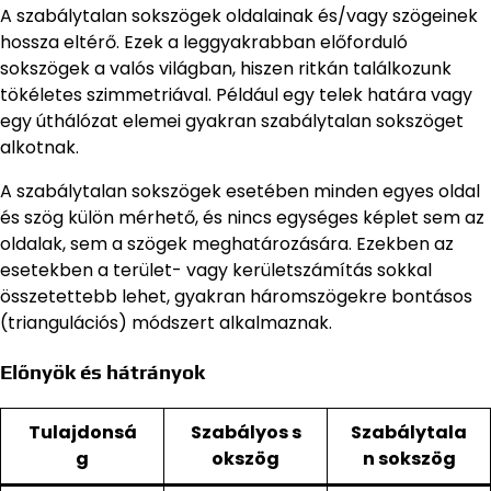
A szabálytalan sokszögek oldalainak és/vagy szögeinek
hossza eltérő. Ezek a leggyakrabban előforduló
sokszögek a valós világban, hiszen ritkán találkozunk
tökéletes szimmetriával. Például egy telek határa vagy
egy úthálózat elemei gyakran szabálytalan sokszöget
alkotnak.
A szabálytalan sokszögek esetében minden egyes oldal
és szög külön mérhető, és nincs egységes képlet sem az
oldalak, sem a szögek meghatározására. Ezekben az
esetekben a terület- vagy kerületszámítás sokkal
összetettebb lehet, gyakran háromszögekre bontásos
(triangulációs) módszert alkalmaznak.
Előnyök és hátrányok
Tulajdonsá
Szabályos s
Szabálytala
g
okszög
n sokszög