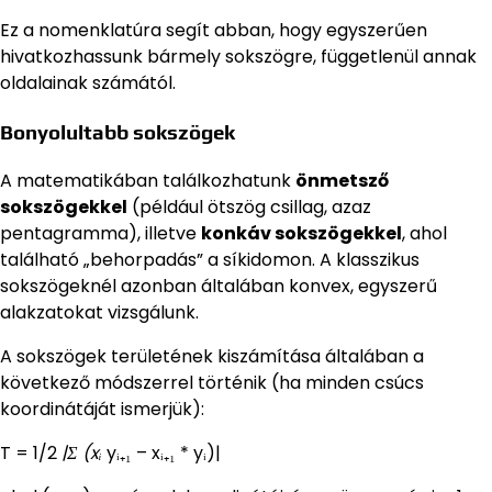
Ez a nomenklatúra segít abban, hogy egyszerűen
hivatkozhassunk bármely sokszögre, függetlenül annak
oldalainak számától.
Bonyolultabb sokszögek
A matematikában találkozhatunk
önmetsző
sokszögekkel
(például ötszög csillag, azaz
pentagramma), illetve
konkáv sokszögekkel
, ahol
található „behorpadás” a síkidomon. A klasszikus
sokszögeknél azonban általában konvex, egyszerű
alakzatokat vizsgálunk.
A sokszögek területének kiszámítása általában a
következő módszerrel történik (ha minden csúcs
koordinátáját ismerjük):
T = 1/2
|Σ (xᵢ
yᵢ₊₁ – xᵢ₊₁ * yᵢ)|