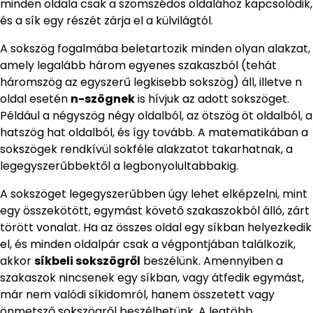
minden oldala csak a szomszédos oldalához kapcsolódik,
és a sík egy részét zárja el a külvilágtól.
A sokszög fogalmába beletartozik minden olyan alakzat,
amely legalább három egyenes szakaszból (tehát
háromszög az egyszerű legkisebb sokszög) áll, illetve n
oldal esetén
n-szögnek
is hívjuk az adott sokszöget.
Például a négyszög négy oldalból, az ötszög öt oldalból, a
hatszög hat oldalból, és így tovább. A matematikában a
sokszögek rendkívül sokféle alakzatot takarhatnak, a
legegyszerűbbektől a legbonyolultabbakig.
A sokszöget legegyszerűbben úgy lehet elképzelni, mint
egy összekötött, egymást követő szakaszokból álló, zárt
törött vonalat. Ha az összes oldal egy síkban helyezkedik
el, és minden oldalpár csak a végpontjában találkozik,
akkor
síkbeli sokszögről
beszélünk. Amennyiben a
szakaszok nincsenek egy síkban, vagy átfedik egymást,
már nem valódi síkidomról, hanem összetett vagy
önmetsző sokszögről beszélhetünk. A legtöbb