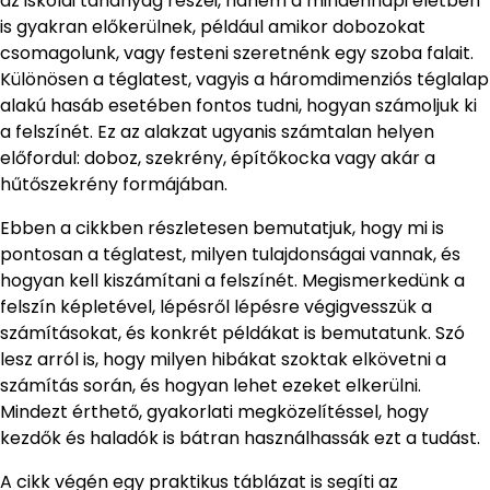
az iskolai tananyag részei, hanem a mindennapi életben
is gyakran előkerülnek, például amikor dobozokat
csomagolunk, vagy festeni szeretnénk egy szoba falait.
Különösen a téglatest, vagyis a háromdimenziós téglalap
alakú hasáb esetében fontos tudni, hogyan számoljuk ki
a felszínét. Ez az alakzat ugyanis számtalan helyen
előfordul: doboz, szekrény, építőkocka vagy akár a
hűtőszekrény formájában.
Ebben a cikkben részletesen bemutatjuk, hogy mi is
pontosan a téglatest, milyen tulajdonságai vannak, és
hogyan kell kiszámítani a felszínét. Megismerkedünk a
felszín képletével, lépésről lépésre végigvesszük a
számításokat, és konkrét példákat is bemutatunk. Szó
lesz arról is, hogy milyen hibákat szoktak elkövetni a
számítás során, és hogyan lehet ezeket elkerülni.
Mindezt érthető, gyakorlati megközelítéssel, hogy
kezdők és haladók is bátran használhassák ezt a tudást.
A cikk végén egy praktikus táblázat is segíti az