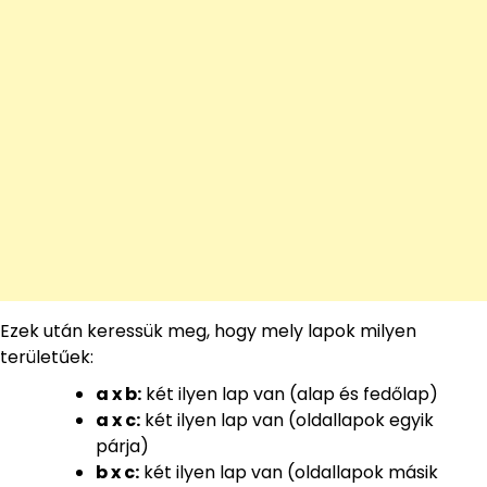
Ezek után keressük meg, hogy mely lapok milyen
területűek:
a x b:
két ilyen lap van (alap és fedőlap)
a x c:
két ilyen lap van (oldallapok egyik
párja)
b x c:
két ilyen lap van (oldallapok másik