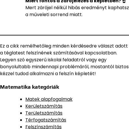
Miért fontos a zárójelezés a képletben? ☝️
Mert zárójel nélkül hibás eredményt kaphatsz
a műveleti sorrend miatt.
Ez a cikk remélhetőleg minden kérdésedre választ adott
a téglatest felszínének számításával kapcsolatban.
Legyen szó egyszerű iskolai feladatról vagy egy
bonyolultabb mindennapi problémáról, mostantól biztos
kézzel tudod alkalmazni a felszín képletét!
Matematika kategóriák
Matek alapfogalmak
Kerületszámítás
Területszámítás
Térfogatszámítás
Felszínszámítás