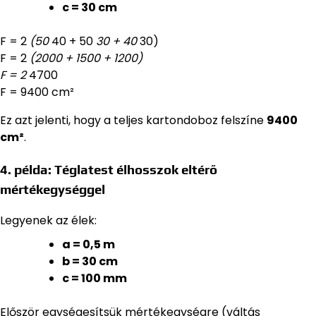
c = 30 cm
F = 2
(50
40 + 50
30 + 40
30)
F = 2
(2000 + 1500 + 1200)
F = 2
4700
F = 9400 cm²
Ez azt jelenti, hogy a teljes kartondoboz felszíne
9400
cm²
.
4. példa: Téglatest élhosszok eltérő
mértékegységgel
Legyenek az élek:
a = 0,5 m
b = 30 cm
c = 100 mm
Először egységesítsük mértékegységre (váltás