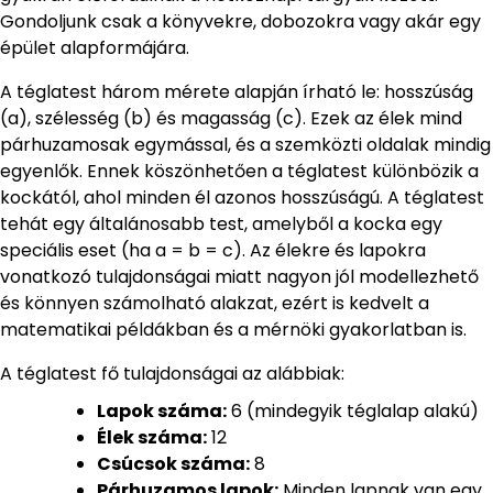
Gondoljunk csak a könyvekre, dobozokra vagy akár egy
épület alapformájára.
A téglatest három mérete alapján írható le: hosszúság
(a), szélesség (b) és magasság (c). Ezek az élek mind
párhuzamosak egymással, és a szemközti oldalak mindig
egyenlők. Ennek köszönhetően a téglatest különbözik a
kockától, ahol minden él azonos hosszúságú. A téglatest
tehát egy általánosabb test, amelyből a kocka egy
speciális eset (ha a = b = c). Az élekre és lapokra
vonatkozó tulajdonságai miatt nagyon jól modellezhető
és könnyen számolható alakzat, ezért is kedvelt a
matematikai példákban és a mérnöki gyakorlatban is.
A téglatest fő tulajdonságai az alábbiak:
Lapok száma:
6 (mindegyik téglalap alakú)
Élek száma:
12
Csúcsok száma:
8
Párhuzamos lapok:
Minden lapnak van egy