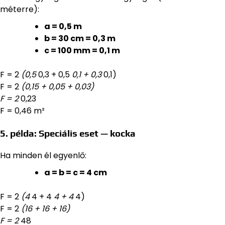
méterre):
a = 0,5 m
b = 30 cm = 0,3 m
c = 100 mm = 0,1 m
F = 2
(0,5
0,3 + 0,5
0,1 + 0,3
0,1)
F = 2
(0,15 + 0,05 + 0,03)
F = 2
0,23
F = 0,46 m²
5. példa: Speciális eset — kocka
Ha minden él egyenlő:
a = b = c = 4 cm
F = 2
(4
4 + 4
4 + 4
4)
F = 2
(16 + 16 + 16)
F = 2
48