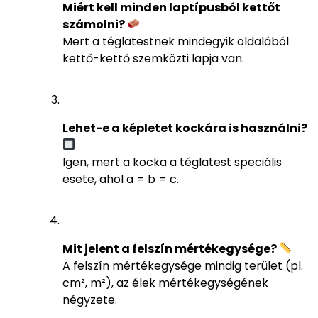
Miért kell minden laptípusból kettőt
számolni?
Mert a téglatestnek mindegyik oldalából
kettő-kettő szemközti lapja van.
Lehet-e a képletet kockára is használni?
Igen, mert a kocka a téglatest speciális
esete, ahol a = b = c.
Mit jelent a felszín mértékegysége?
A felszín mértékegysége mindig terület (pl.
cm², m²), az élek mértékegységének
négyzete.