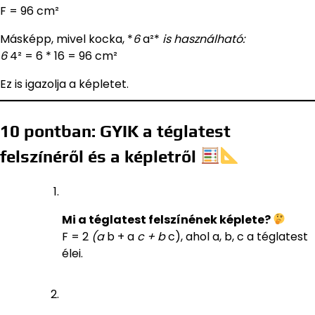
F = 96 cm²
Másképp, mivel kocka, *
6
a²*
is használható:
6
4² = 6 * 16 = 96 cm²
Ez is igazolja a képletet.
10 pontban: GYIK a téglatest
felszínéről és a képletről
Mi a téglatest felszínének képlete?
F = 2
(a
b + a
c + b
c), ahol a, b, c a téglatest
élei.