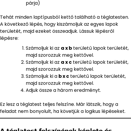
párja)
Tehát minden laptípusból kettő található a téglatesten.
A következő lépés, hogy kiszámoljuk az egyes lapok
területét, majd ezeket összeadjuk. Lássuk lépésről
lépésre:
Számoljuk ki az
a x b
területű lapok területét,
majd szorozzuk meg kettővel.
Számoljuk ki az
a x c
területű lapok területét,
majd szorozzuk meg kettővel.
Számoljuk ki a
b x c
területű lapok területét,
majd szorozzuk meg kettővel.
Adjuk össze a három eredményt.
Ez lesz a téglatest teljes felszíne. Már látszik, hogy a
feladat nem bonyolult, ha követjük a logikus lépéseket.
A téglatest felszínének képlete és