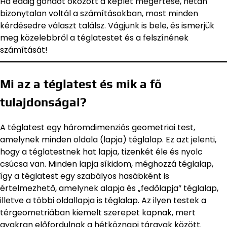
Ha eddig gondot okozott a képlet megértése, netán
bizonytalan voltál a számításokban, most minden
kérdésedre választ találsz. Vágjunk is bele, és ismerjük
meg közelebbről a téglatestet és a felszínének
számítását!
Mi az a téglatest és mik a fő
tulajdonságai?
A téglatest egy háromdimenziós geometriai test,
amelynek minden oldala (lapja) téglalap. Ez azt jelenti,
hogy a téglatestnek hat lapja, tizenkét éle és nyolc
csúcsa van. Minden lapja síkidom, méghozzá téglalap,
így a téglatest egy szabályos hasábként is
értelmezhető, amelynek alapja és „fedőlapja” téglalap,
illetve a többi oldallapja is téglalap. Az ilyen testek a
térgeometriában kiemelt szerepet kapnak, mert
gyakran előfordulnak a hétköznapi tárgyak között.