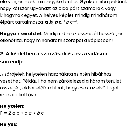
éle van, és ezek mindegyike fontos. Gyakori hiba például,
hogy kétszer ugyanazt az oldalpárt számolják, vagy
kihagynak egyet. A helyes képlet mindig mindhárom
élpárt tartalmazza:
a
b
,
a
c
, *
b
c**.
Hogyan kerüld el:
Mindig írd le az összes él hosszát, és
ellenőrizd, hogy mindhárom szerepel a képletben!
2. A képletben a szorzások és összeadások
sorrendje
A zárójelek helytelen használata szintén hibákhoz
vezethet. Például, ha nem zárójelezed a három terület
összegét, akkor előfordulhat, hogy csak az első tagot
szorzod kettővel.
Helytelen:
F = 2
a
b + a
c + b
c
Helyes: