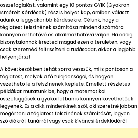
összefoglalást, valamint egy 10 pontos GYIK (Gyakran
Ismételt Kérdések) rész is helyet kap, amiben választ
adunk a leggyakoribb kérdésekre. Célunk, hogy a
téglatest felszínének számítása mindenki számára
könnyen érthetővé és alkalmazhatóvá váljon. Ha eddig
bizonytalannak érezted magad ezen a területen, vagy
csak szeretnéd felfrissíteni a tudásodat, akkor a legjobb
helyen jársz!
A következőkben tehát sorra vesszük, mi is pontosan a
téglatest, melyek a fő tulajdonságai, és hogyan
vezethető le a felszínének képlete. Emellett részletes
példákat mutatunk be, hogy a matematikai
összefüggések a gyakorlatban is könnyen követhetőek
legyenek. Ez a cikk mindenkinek szól, aki szeretné jobban
megérteni a téglatest felszínének számítását, legyen
szó diákról, tanárról vagy csak kíváncsi érdeklődőről.