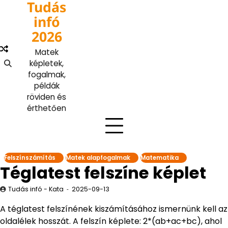
Tudás
Skip
to
infó
content
2026
Matek
képletek,
fogalmak,
példák
röviden és
érthetően
Felszínszámítás
Matek alapfogalmak
Matematika
Téglatest felszíne képlet
Tudás infó - Kata
2025-09-13
A téglatest felszínének kiszámításához ismernünk kell az
oldalélek hosszát. A felszín képlete: 2*(ab+ac+bc), ahol