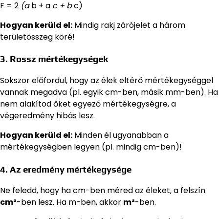
F = 2
(a
b + a
c + b
c)
Hogyan kerüld el:
Mindig rakj zárójelet a három
területösszeg köré!
3. Rossz mértékegységek
Sokszor előfordul, hogy az élek eltérő mértékegységgel
vannak megadva (pl. egyik cm-ben, másik mm-ben). Ha
nem alakítod őket egyező mértékegységre, a
végeredmény hibás lesz.
Hogyan kerüld el:
Minden él ugyanabban a
mértékegységben legyen (pl. mindig cm-ben)!
4. Az eredmény mértékegysége
Ne feledd, hogy ha cm-ben méred az éleket, a felszín
cm²
-ben lesz. Ha m-ben, akkor
m²
-ben.