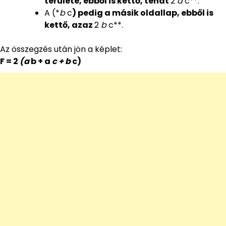
területe, ebből is kettő, tehát
2
a
c**.
A (*
b
c
) pedig a másik oldallap, ebből is
kettő, azaz
2
b
c**.
Az összegzés után jön a képlet:
F = 2
(a
b + a
c + b
c)