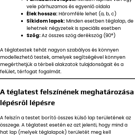
vele párhuzamos és egyenlő oldala
Élek hossza:
Háromféle lehet (a, b, c)
Síkidom lapok:
Minden esetben téglalap, de
lehetnek négyzetek is speciális esetben
Szög:
Az összes szög derékszög (90°)
A téglatestek tehát nagyon szabályos és könnyen
modellezhető testek, amelyek segítségével könnyen
megérthetjük a térbeli alakzatok tulajdonságait és a
felület, térfogat fogalmát.
A téglatest felszínének meghatározása
lépésről lépésre
A felszín a testet borító összes külső lap területének az
összege. A téglatest esetén ez azt jelenti, hogy mind a
hat lap (melyek téglalapok) területét meg kell