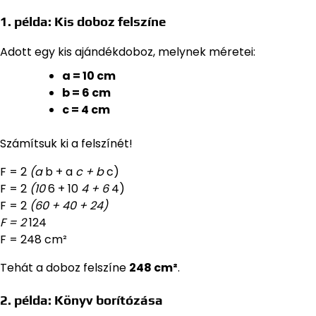
1. példa: Kis doboz felszíne
Adott egy kis ajándékdoboz, melynek méretei:
a = 10 cm
b = 6 cm
c = 4 cm
Számítsuk ki a felszínét!
F = 2
(a
b + a
c + b
c)
F = 2
(10
6 + 10
4 + 6
4)
F = 2
(60 + 40 + 24)
F = 2
124
F = 248 cm²
Tehát a doboz felszíne
248 cm²
.
2. példa: Könyv borítózása