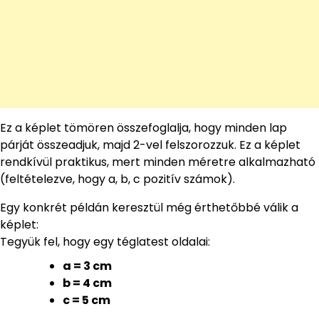
Ez a képlet tömören összefoglalja, hogy minden lap
párját összeadjuk, majd 2-vel felszorozzuk. Ez a képlet
rendkívül praktikus, mert minden méretre alkalmazható
(feltételezve, hogy a, b, c pozitív számok).
Egy konkrét példán keresztül még érthetőbbé válik a
képlet:
Tegyük fel, hogy egy téglatest oldalai:
a = 3 cm
b = 4 cm
c = 5 cm