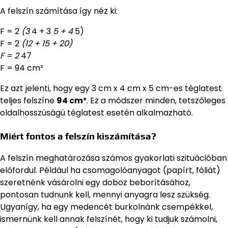
A felszín számítása így néz ki:
F = 2
(3
4 + 3
5 + 4
5)
F = 2
(12 + 15 + 20)
F = 2
47
F = 94 cm²
Ez azt jelenti, hogy egy 3 cm x 4 cm x 5 cm-es téglatest
teljes felszíne
94 cm²
. Ez a módszer minden, tetszőleges
oldalhosszúságú téglatest esetén alkalmazható.
Miért fontos a felszín kiszámítása?
A felszín meghatározása számos gyakorlati szituációban
előfordul. Például ha csomagolóanyagot (papírt, fóliát)
szeretnénk vásárolni egy doboz beborításához,
pontosan tudnunk kell, mennyi anyagra lesz szükség.
Ugyanígy, ha egy medencét burkolnánk csempékkel,
ismernünk kell annak felszínét, hogy ki tudjuk számolni,