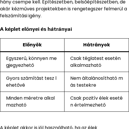
hány csempe kell. Építészetben, belsőépítészetben, de
akár kézműves projektekben is rengetegszer felmerül a
felszámítási igény.
A képlet előnyei és hátrányai
Előnyök
Hátrányok
Egyszerű, könnyen me
Csak téglatest esetén
gjegyezhető
alkalmazható
Gyors számítást tesz l
Nem általánosítható m
ehetővé
ás testekre
Minden méretre alkal
Csak pozitív élek eseté
mazható
n értelmezhető
A képlet akkor is jól használható, ha az élek