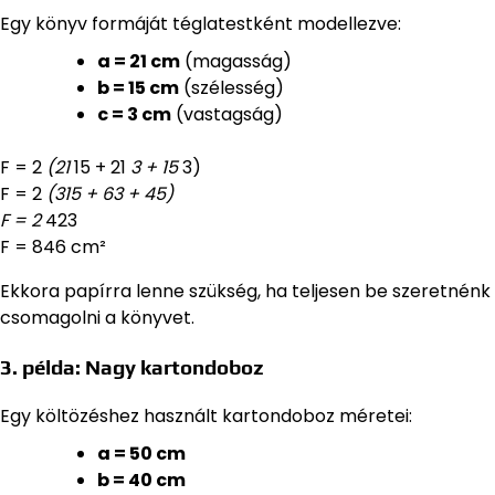
Egy könyv formáját téglatestként modellezve:
a = 21 cm
(magasság)
b = 15 cm
(szélesség)
c = 3 cm
(vastagság)
F = 2
(21
15 + 21
3 + 15
3)
F = 2
(315 + 63 + 45)
F = 2
423
F = 846 cm²
Ekkora papírra lenne szükség, ha teljesen be szeretnénk
csomagolni a könyvet.
3. példa: Nagy kartondoboz
Egy költözéshez használt kartondoboz méretei:
a = 50 cm
b = 40 cm