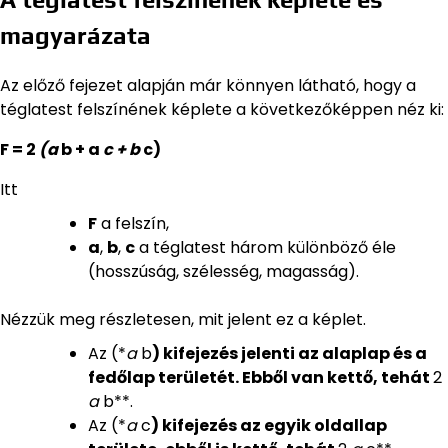
magyarázata
Az előző fejezet alapján már könnyen látható, hogy a
téglatest felszínének képlete a következőképpen néz ki:
F = 2
(a
b + a
c + b
c)
Itt
F
a felszín,
a
,
b
,
c
a téglatest három különböző éle
(hosszúság, szélesség, magasság).
Nézzük meg részletesen, mit jelent ez a képlet.
Az (*
a
b
) kifejezés jelenti az alaplap és a
fedőlap területét. Ebből van kettő, tehát
2
a
b**.
Az (*
a
c
) kifejezés az egyik oldallap