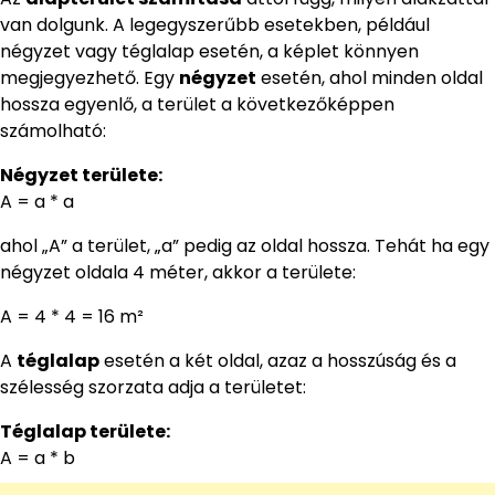
van dolgunk. A legegyszerűbb esetekben, például
négyzet vagy téglalap esetén, a képlet könnyen
megjegyezhető. Egy
négyzet
esetén, ahol minden oldal
hossza egyenlő, a terület a következőképpen
számolható:
Négyzet területe:
A = a * a
ahol „A” a terület, „a” pedig az oldal hossza. Tehát ha egy
négyzet oldala 4 méter, akkor a területe:
A = 4 * 4 = 16 m²
A
téglalap
esetén a két oldal, azaz a hosszúság és a
szélesség szorzata adja a területet:
Téglalap területe:
A = a * b