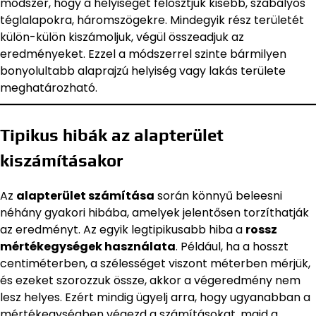
módszer, hogy a helyiséget felosztjuk kisebb, szabályos
téglalapokra, háromszögekre. Mindegyik rész területét
külön-külön kiszámoljuk, végül összeadjuk az
eredményeket. Ezzel a módszerrel szinte bármilyen
bonyolultabb alaprajzú helyiség vagy lakás területe
meghatározható.
Tipikus hibák az alapterület
kiszámításakor
Az
alapterület számítása
során könnyű beleesni
néhány gyakori hibába, amelyek jelentősen torzíthatják
az eredményt. Az egyik legtipikusabb hiba a
rossz
mértékegységek használata
. Például, ha a hosszt
centiméterben, a szélességet viszont méterben mérjük,
és ezeket szorozzuk össze, akkor a végeredmény nem
lesz helyes. Ezért mindig ügyelj arra, hogy ugyanabban a
mértékegységben végezd a számításokat, majd a