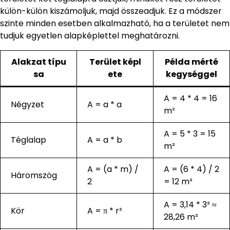
külön-külön kiszámoljuk, majd összeadjuk. Ez a módszer
szinte minden esetben alkalmazható, ha a területet nem
tudjuk egyetlen alapképlettel meghatározni.
Alakzat típu
Terület képl
Példa mérté
sa
ete
kegységgel
A = 4 * 4 = 16
Négyzet
A = a * a
m²
A = 5 * 3 = 15
Téglalap
A = a * b
m²
A = (a * m) /
A = (6 * 4) / 2
Háromszög
2
= 12 m²
A = 3,14 * 3² ≈
Kör
A = π * r²
28,26 m²