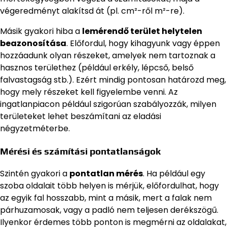
végeredményt alakítsd át (pl. cm²-ről m²-re).
Másik gyakori hiba a
lemérendő terület helytelen
beazonosítása
. Előfordul, hogy kihagyunk vagy éppen
hozzáadunk olyan részeket, amelyek nem tartoznak a
hasznos területhez (például erkély, lépcső, belső
falvastagság stb.). Ezért mindig pontosan határozd meg,
hogy mely részeket kell figyelembe venni. Az
ingatlanpiacon például szigorúan szabályozzák, milyen
területeket lehet beszámítani az eladási
négyzetméterbe.
Mérési és számítási pontatlanságok
Szintén gyakori a
pontatlan mérés
. Ha például egy
szoba oldalait több helyen is mérjük, előfordulhat, hogy
az egyik fal hosszabb, mint a másik, mert a falak nem
párhuzamosak, vagy a padló nem teljesen derékszögű.
Ilyenkor érdemes több ponton is megmérni az oldalakat,