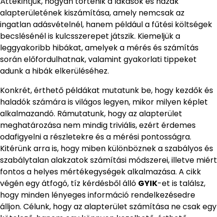
Áttekintjük, hogyan történik a lakások és házak
alapterületének kiszámítása, amely nemcsak az
ingatlan adásvételnél, hanem például a fűtési költségek
becslésénél is kulcsszerepet játszik. Kiemeljük a
leggyakoribb hibákat, amelyek a mérés és számítás
során előfordulhatnak, valamint gyakorlati tippeket
adunk a hibák elkerüléséhez.
Konkrét, érthető példákat mutatunk be, hogy kezdők és
haladók számára is világos legyen, mikor milyen képlet
alkalmazandó. Rámutatunk, hogy az alapterület
meghatározása nem mindig triviális, ezért érdemes
odafigyelni a részletekre és a mérési pontosságra.
Kitérünk arra is, hogy miben különböznek a szabályos és
szabálytalan alakzatok számítási módszerei, illetve miért
fontos a helyes mértékegységek alkalmazása. A cikk
végén egy átfogó, tíz kérdésből álló
GYIK
-et is találsz,
hogy minden lényeges információ rendelkezésedre
álljon. Célunk, hogy az alapterület számítása ne csak egy