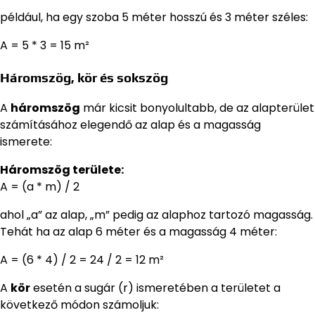
például, ha egy szoba 5 méter hosszú és 3 méter széles:
A = 5 * 3 = 15 m²
Háromszög, kör és sokszög
A
háromszög
már kicsit bonyolultabb, de az alapterület
számításához elegendő az alap és a magasság
ismerete:
Háromszög területe:
A = (a * m) / 2
ahol „a” az alap, „m” pedig az alaphoz tartozó magasság.
Tehát ha az alap 6 méter és a magasság 4 méter:
A = (6 * 4) / 2 = 24 / 2 = 12 m²
A
kör
esetén a sugár (r) ismeretében a területet a
következő módon számoljuk: