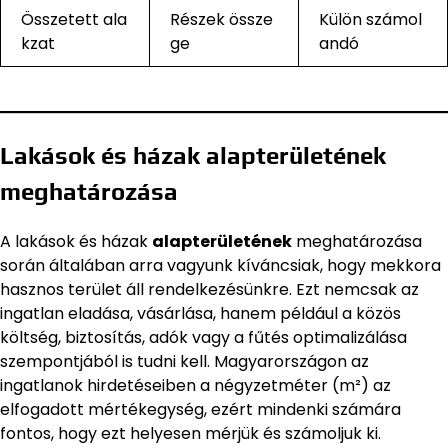
Összetett ala
Részek össze
Külön számol
kzat
ge
andó
Lakások és házak alapterületének
meghatározása
A lakások és házak
alapterületének
meghatározása
során általában arra vagyunk kíváncsiak, hogy mekkora
hasznos terület áll rendelkezésünkre. Ezt nemcsak az
ingatlan eladása, vásárlása, hanem például a közös
költség, biztosítás, adók vagy a fűtés optimalizálása
szempontjából is tudni kell. Magyarországon az
ingatlanok hirdetéseiben a négyzetméter (m²) az
elfogadott mértékegység, ezért mindenki számára
fontos, hogy ezt helyesen mérjük és számoljuk ki.