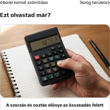
Banki kamat számítása
3szög területe
Bejegyzés
navigáció
Ezt olvastad már?
A szorzás és osztás előnye az összeadás felett