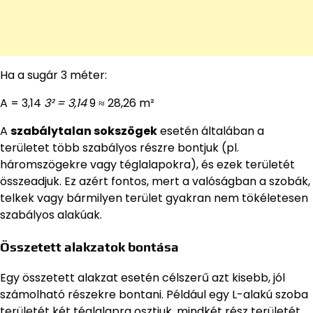
Ha a sugár 3 méter:
A = 3,14
3² = 3,14
9 ≈ 28,26 m²
A
szabálytalan sokszögek
esetén általában a
területet több szabályos részre bontjuk (pl.
háromszögekre vagy téglalapokra), és ezek területét
összeadjuk. Ez azért fontos, mert a valóságban a szobák,
telkek vagy bármilyen terület gyakran nem tökéletesen
szabályos alakúak.
Összetett alakzatok bontása
Egy összetett alakzat esetén célszerű azt kisebb, jól
számolható részekre bontani. Például egy L-alakú szoba
területét két téglalapra osztjuk, mindkét rész területét