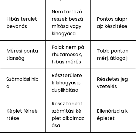
Nem tartozó
Hibás terület
részek beszá
Pontos alapr
bevonás
mítása vagy
ajz készítése
kihagyása
Falak nem pá
Mérési ponta
Több ponton
rhuzamosak,
tlanság
mérj, átlagolj
hibás mérés
Részterülete
Számolási hib
Részletes jeg
k kihagyása,
a
yzetelés
duplikálása
Rossz terület
Képlet félreé
számítási ké
Ellenőrizd a k
rtése
plet alkalmaz
épletet
ása