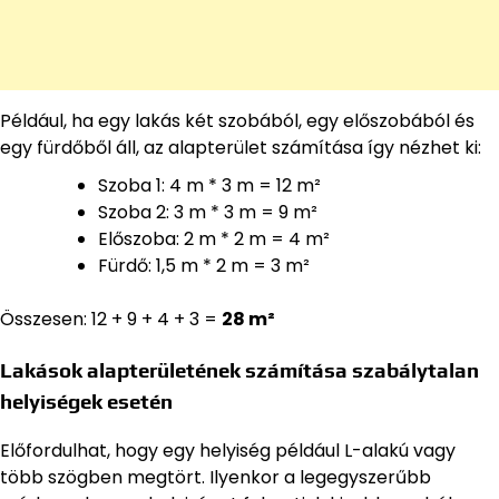
Például, ha egy lakás két szobából, egy előszobából és
egy fürdőből áll, az alapterület számítása így nézhet ki:
Szoba 1: 4 m * 3 m = 12 m²
Szoba 2: 3 m * 3 m = 9 m²
Előszoba: 2 m * 2 m = 4 m²
Fürdő: 1,5 m * 2 m = 3 m²
Összesen: 12 + 9 + 4 + 3 =
28 m²
Lakások alapterületének számítása szabálytalan
helyiségek esetén
Előfordulhat, hogy egy helyiség például L-alakú vagy
több szögben megtört. Ilyenkor a legegyszerűbb