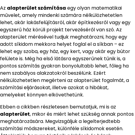
Az
alapterület számítása
egy olyan matematikai
művelet, amely mindenki számára nélkülözhetetlen
lehet, akár lakásfelújításról, akár építkezésről vagy egy
egyszerű ház körüli projekt tervezéséről van szó. Az
alapterület mérésével tudjuk meghatározni, hogy egy
adott síkidom mekkora helyet foglal el a síkban – ez
lehet egy szoba, egy ház, egy kert, vagy akár egy bútor
felülete is. Még ha első látásra egyszerűnek tűnik is, a
pontos számítás gyakran bonyolultabb lehet, főleg ha
nem szabályos alakzatokról beszélünk. Ezért
nélkülözhetetlen megérteni az alapterület fogalmát, a
számítási eljárásokat, illetve azokat a hibákat,
amelyeket könnyen elkövethetünk.
Ebben a cikkben részletesen bemutatjuk, mi is az
alapterület
, mikor és miért lehet szükség annak pontos
meghatározására. Megvizsgáljuk a legelterjedtebb
számítási módszereket, különféle síkidomok esetén.