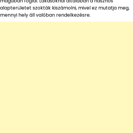
magában foglal. Lakásoknál általában a hasznos
alapterületet szokták kiszámolni, mivel ez mutatja meg,
mennyi hely áll valóban rendelkezésre.