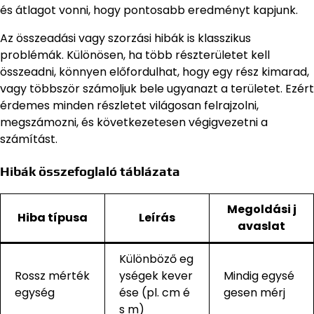
és átlagot vonni, hogy pontosabb eredményt kapjunk.
Az összeadási vagy szorzási hibák is klasszikus
problémák. Különösen, ha több részterületet kell
összeadni, könnyen előfordulhat, hogy egy rész kimarad,
vagy többször számoljuk bele ugyanazt a területet. Ezért
érdemes minden részletet világosan felrajzolni,
megszámozni, és következetesen végigvezetni a
számítást.
Hibák összefoglaló táblázata
Megoldási j
Hiba típusa
Leírás
avaslat
Különböző eg
Rossz mérték
ységek kever
Mindig egysé
egység
ése (pl. cm é
gesen mérj
s m)