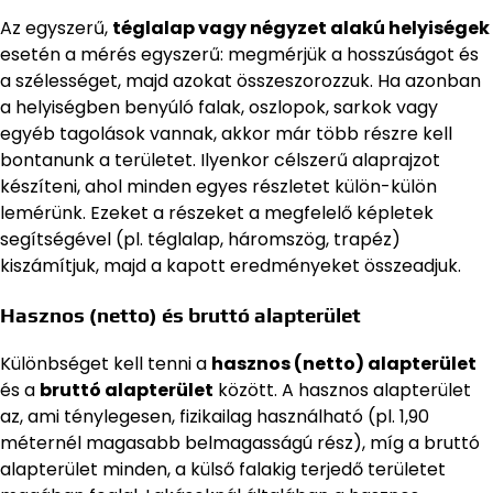
Az egyszerű,
téglalap vagy négyzet alakú helyiségek
esetén a mérés egyszerű: megmérjük a hosszúságot és
a szélességet, majd azokat összeszorozzuk. Ha azonban
a helyiségben benyúló falak, oszlopok, sarkok vagy
egyéb tagolások vannak, akkor már több részre kell
bontanunk a területet. Ilyenkor célszerű alaprajzot
készíteni, ahol minden egyes részletet külön-külön
lemérünk. Ezeket a részeket a megfelelő képletek
segítségével (pl. téglalap, háromszög, trapéz)
kiszámítjuk, majd a kapott eredményeket összeadjuk.
Hasznos (netto) és bruttó alapterület
Különbséget kell tenni a
hasznos (netto) alapterület
és a
bruttó alapterület
között. A hasznos alapterület
az, ami ténylegesen, fizikailag használható (pl. 1,90
méternél magasabb belmagasságú rész), míg a bruttó
alapterület minden, a külső falakig terjedő területet