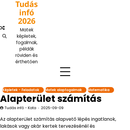
Tudás
Skip
to
infó
content
2026
Matek
képletek,
fogalmak,
példák
röviden és
érthetően
Képletek - Feladatok
Matek alapfogalmak
Matematika
Alapterület számítás
Tudás infó - Kata
2025-09-09
Az alapterület számítás alapvető lépés ingatlanok,
lakások vagy akár kertek tervezésénél és