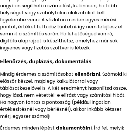
nagyban segítheti a számolást, különösen, ha több
helyiséget vagy szabálytalan alakzatokat kell
figyelembe venni. A vázlaton minden egyes mérési
pontot, értéket fel tudsz tüntetni, így nem felejtesz el
semmit a számítás során. Ha lehetőséged van rá,
digitális alaprajzot is készíthetsz, amelyhez már sok
ingyenes vagy fizetős szoftver is létezik.
Ellenőrzés, duplázás, dokumentálás
Mindig érdemes a számításokat
ellenőrizni
. Számold ki
először kézzel, majd egy kalkulátorral vagy
táblázatkezelővel is. A két eredményt hasonlítsd össze,
hogy lásd, nem vétettél-e elírást vagy számítási hibát.
Ha nagyon fontos a pontosság (például ingatlan
értékesítésnél vagy bérlésnél), akkor inkább kétszer
mérj, egyszer számolj!
Érdemes minden lépést
dokumentálni
. Írd fel, melyik