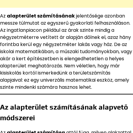
Az
alapterület számításának
jelentősége azonban
messze túlmutat az egyszerű gyakorlati felhasználáson.
Az ingatlanpiacon például az árak szinte mindig a
négyzetméterre vetített ár alapján dőlnek el, azaz hány
forintba kerül egy négyzetméter lakás vagy ház. De az
iskolai matematikában, a műszaki tudományokban, vagy
akár a kert építészetben is elengedhetetlen a helyes
alapterület meghatározás. Nem véletlen, hogy már
kisiskolás kortól ismerkedünk a területszámítás
alapjaival: ez egy univerzális matematikai eszköz, amely
szinte mindenki számára hasznos lehet.
Az alapterület számításának alapvető
módszerei
Az
alapterület számítása
attól függ, milyen alakzattal