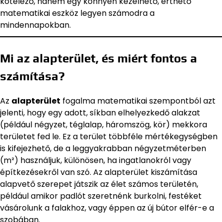
kötelező, hanem egy könnyen kezelhető, érthető
matematikai eszköz legyen számodra a
mindennapokban.
Mi az alapterület, és miért fontos a
számítása?
Az
alapterület
fogalma matematikai szempontból azt
jelenti, hogy egy adott, síkban elhelyezkedő alakzat
(például négyzet, téglalap, háromszög, kör) mekkora
területet fed le. Ez a terület többféle mértékegységben
is kifejezhető, de a leggyakrabban négyzetméterben
(m²) használjuk, különösen, ha ingatlanokról vagy
építkezésekről van szó. Az alapterület kiszámítása
alapvető szerepet játszik az élet számos területén,
például amikor padlót szeretnénk burkolni, festéket
vásárolunk a falakhoz, vagy éppen az új bútor elfér-e a
szobában.