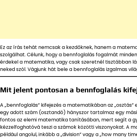
Ez az írás tehát nemcsak a kezdőknek, hanem a matema
szolgálhat. Célunk, hogy a bennfoglalás fogalmát mindenk
érdekel a matematika, vagy csak szeretnél tisztábban lá
neked szól. Vágjunk hát bele a bennfoglalás izgalmas vil
Mit jelent pontosan a bennfoglalás kife
A „bennfoglalás” kifejezés a matematikában az „osztás” e
egy adott szám (osztandó) hányszor tartalmaz egy mási
fontos az elemi matematika tanításában, mert segít a 
kézzelfoghatóvá teszi a számok közötti viszonyokat. A m
például angolul, inkább a „division” vagy a „how many time