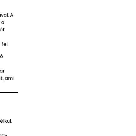
val. A
 a
ét
fel.
ró
ar
t, ami
lkül,
agy