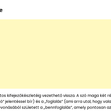
e
os kifejezőkészletéig vezethető vissza. A szó maga két r
” jelentéssel bír) és a „foglalás” (ami arra utal, hogy val
szevonásából született a „bennfoglalás”, amely pontosan az