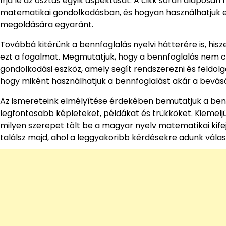
írja le az osztás egyik aspektusát. A cikk során alaposan
matematikai gondolkodásban, és hogyan használhatjuk 
megoldására egyaránt.
Továbbá kitérünk a bennfoglalás nyelvi hátterére is, his
ezt a fogalmat. Megmutatjuk, hogy a bennfoglalás nem 
gondolkodási eszköz, amely segít rendszerezni és feldolg
hogy miként használhatjuk a bennfoglalást akár a bevásá
Az ismereteink elmélyítése érdekében bemutatjuk a ben
legfontosabb képleteket, példákat és trükköket. Kiemeljü
milyen szerepet tölt be a magyar nyelv matematikai kife
találsz majd, ahol a leggyakoribb kérdésekre adunk válas