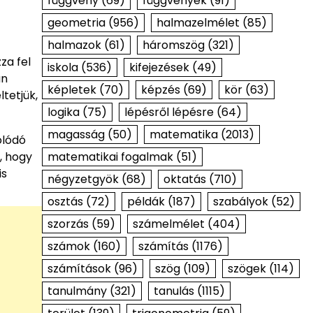
függvény
(69)
függvények
(91)
geometria
(956)
halmazelmélet
(85)
halmazok
(61)
háromszög
(321)
za fel
iskola
(536)
kifejezések
(49)
an
képletek
(70)
képzés
(69)
kör
(63)
tetjük,
logika
(75)
lépésről lépésre
(64)
magasság
(50)
matematika
(2013)
olódó
matematikai fogalmak
(51)
, hogy
is
négyzetgyök
(68)
oktatás
(710)
osztás
(72)
példák
(187)
szabályok
(52)
szorzás
(59)
számelmélet
(404)
számok
(160)
számítás
(1176)
számítások
(96)
szög
(109)
szögek
(114)
tanulmány
(321)
tanulás
(1115)