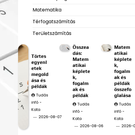
Matematika
Térfogatszámítás
Területszámítás
Összea
Matem
dás:
atikai
Törtes
Matem
képlete
egyenl
atikai
k,
etek
képlete
fogalm
megold
k,
ak és
ása és
fogalm
példák
példák
ak és
összefo
Tudás
példák
glalása
infó -
Tudás
Tudás
Kata
infó -
infó -
2026-08-07
Kata
Kata
2026-08-06
2026-