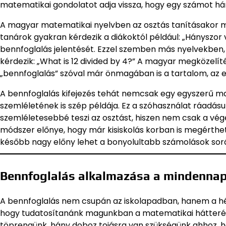
matematikai gondolatot adja vissza, hogy egy számot há
A magyar matematikai nyelvben az osztás tanításakor má
tanárok gyakran kérdezik a diákoktól például: „Hányszor
bennfoglalás jelentését. Ezzel szemben más nyelvekben,
kérdezik: „What is 12 divided by 4?” A magyar megközelí
„bennfoglalás” szóval már önmagában is a tartalom, az e
A bennfoglalás kifejezés tehát nemcsak egy egyszerű ma
szemléletének is szép példája. Ez a szóhasználat ráadásu
szemléletesebbé teszi az osztást, hiszen nem csak a vé
módszer előnye, hogy már kisiskolás korban is megérthet
később nagy előny lehet a bonyolultabb számolások sor
Bennfoglalás alkalmazása a mindennap
A bennfoglalás nem csupán az iskolapadban, hanem a hét
hogy tudatosítanánk magunkban a matematikai hátterét.
töprengünk, hány doboz tojásra van szükségünk ahhoz, 