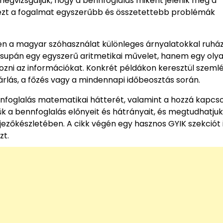
 megvizsgáljuk, hogy a bennfoglalás miként jelenik meg a
ezt a fogalmat egyszerűbb és összetettebb problémák
zen a magyar szóhasználat különleges árnyalatokkal ruház
csupán egy egyszerű aritmetikai művelet, hanem egy oly
ozni az információkat. Konkrét példákon keresztül szemlél
rlás, a főzés vagy a mindennapi időbeosztás során.
nfoglalás matematikai hátterét, valamint a hozzá kapcs
k a bennfoglalás előnyeit és hátrányait, és megtudhatjuk
jezőkészletében. A cikk végén egy hasznos GYIK szekciót 
zt.