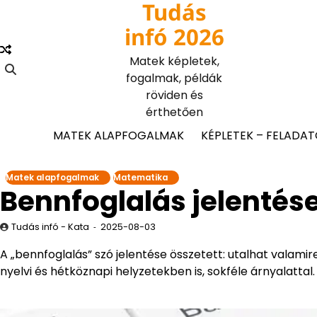
Tudás
Skip
to
infó 2026
content
Matek képletek,
fogalmak, példák
röviden és
érthetően
MATEK ALAPFOGALMAK
KÉPLETEK – FELADA
Matek alapfogalmak
Matematika
Bennfoglalás jelentés
Tudás infó - Kata
2025-08-03
A „bennfoglalás” szó jelentése összetett: utalhat valami
nyelvi és hétköznapi helyzetekben is, sokféle árnyalattal.