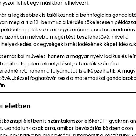
nyszor lehet egy másikban elhelyezni.
r a legkisebbek is találkoznak a bennfoglalás gondolatá
 van meg a 4 a 12-ben?” Ez a kérdés tökéletesen példázza
 például angolul, sokszor egyszerűen az osztás eredmény
tés azonban mélyebb megértést tesz lehetővé, mivel a
lhelyezkedés, az egységek ismétlődésének képét idézzük 
tematikai művelet, hanem a magyar nyelv logikus és leí
l segíti a fogalom elmélyítését, a tanulók számára
geredményt, hanem a folyamatot is elképzelhetik. A magy
ővé, „kézzel foghatóvá” teszi a matematikai gondolatoka
án.
i életben
köznapi életben is számtalanszor előkerül – gyakran ané
 Gondoljunk csak arra, amikor bevásárlás közben azon
hogy egy nagyobb mennyiségű süteményt elkészítsünk, v