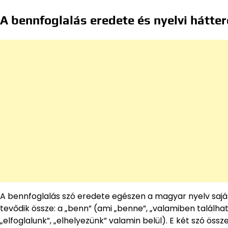
A bennfoglalás eredete és nyelvi hátter
A bennfoglalás szó eredete egészen a magyar nyelv saját
tevődik össze: a „benn” (ami „benne”, „valamiben található
„elfoglalunk”, „elhelyezünk” valamin belül). E két szó ös