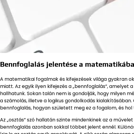
Bennfoglalás jelentése a matematikáb
A matematikai fogalmak és kifejezések világa gyakran ok
miatt. Az egyik ilyen kifejezés a „bennfoglalás”, amelye
hallhatunk. Sokan talán nem is gondolják, hogy milyen mél
a számolás, illetve a logikus gondolkodás kialakításában.
bennfoglalás, hogyan született meg ez a fogalom, és hol
Az „osztás” szó hallatán szinte mindenkinek az a művele
bennfoglalás azonban sokkal többet jelent ennél. Külö