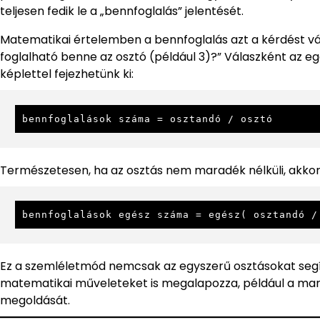
teljesen fedik le a „bennfoglalás” jelentését.
Matematikai értelemben a bennfoglalás azt a kérdést vá
foglalható benne az osztó (például 3)?” Válaszként az 
képlettel fejezhetünk ki:
bennfoglalások száma = osztandó / osztó
Természetesen, ha az osztás nem maradék nélküli, akkor 
bennfoglalások egész száma = egész( osztandó /
Ez a szemléletmód nemcsak az egyszerű osztásokat segít
matematikai műveleteket is megalapozza, például a mara
megoldását.