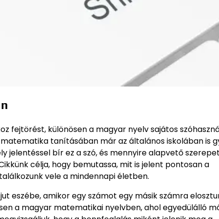
an
oz fejtörést, különösen a magyar nyelv sajátos szóhaszn
t a matematika tanításában már az általános iskolában is 
y jelentéssel bír ez a szó, és mennyire alapvető szerepet 
 Cikkünk célja, hogy bemutassa, mit is jelent pontosan a
 találkozunk vele a mindennapi életben.
t jut eszébe, amikor egy számot egy másik számra elosztu
nösen a magyar matematikai nyelvben, ahol egyedülálló 