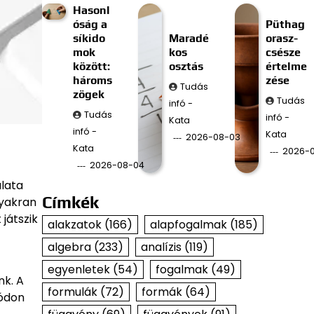
Hasonl
óság a
Püthag
síkido
Maradé
orasz-
mok
kos
csésze
között:
osztás
értelme
hároms
zése
Tudás
zögek
Tudás
infó -
Tudás
infó -
Kata
infó -
Kata
2026-08-03
Kata
2026-
2026-08-04
álata
Címkék
gyakran
játszik
alakzatok
(166)
alapfogalmak
(185)
algebra
(233)
analízis
(119)
egyenletek
(54)
fogalmak
(49)
nk. A
formulák
(72)
formák
(64)
módon