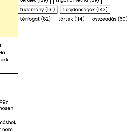
terület
(139)
trigonometria
(59)
tudomány
(131)
tulajdonságok
(143)
térfogat
(82)
törtek
(114)
összeadás
(60)
l
 Ha
cikk
hogy
önösen
máshol,
nt nem