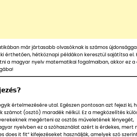
tikában már jártasabb olvasóknak is számos újdonságga
i érthetően, hétköznapi példákon keresztül sajátítsa el.
tni a magyar nyelv matematikai fogalmaiban, akkor ez a 
ágába!
jezés?
gyik értelmezésére utal. Egészen pontosan azt fejezi ki, 
k számot (osztó) maradék nélkül. Ez a megközelítés kül
gyerekeknek megérteni az osztás műveletének lényegét,
agyar nyelvben ez a szóhasználat azért is érdekes, mert 
s does it fit” kifejezéseket használják, amelyek szó szeri