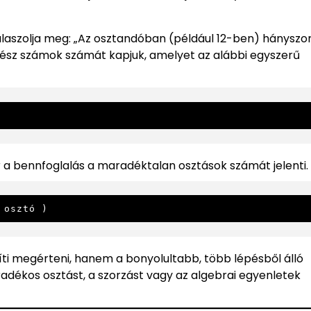
laszolja meg: „Az osztandóban (például 12-ben) hányszo
egész számok számát kapjuk, amelyet az alábbi egyszerű
a bennfoglalás a maradéktalan osztások számát jelenti. 
 osztó )
i megérteni, hanem a bonyolultabb, több lépésből álló
dékos osztást, a szorzást vagy az algebrai egyenletek