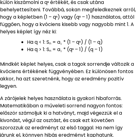
külön kiszámolni a qⁿ értékét, és csak utána
behelyettesíteni. Továbbá, sokan megfeledkeznek arról,
hogy a képletben (1 – qⁿ) vagy (qⁿ – 1) használatos, attól
függően, hogy a kvóciens kisebb vagy nagyobb mint 1. A
helyes képlet így néz ki:
Ha q < 1: Sₙ = a₁ * (1 – qⁿ) / (1 – q)
Ha q > 1: Sₙ = a₁ * (qⁿ – 1) / (q – 1)
Mindkét képlet helyes, csak a tagok sorrendje változik a
kvóciens értékének függvényében. Ez különösen fontos
akkor, ha azt szeretnénk, hogy az eredmény pozitív
legyen.
A zárójelek helyes használata is gyakori hibaforrás.
Matematikában a műveleti sorrend nagyon fontos:
először számoljuk ki a hatványt, majd végezzük el a
kivonást, végül az osztást, és csak ezt követően
szorozzuk az eredményt az első taggal. Ha nem így
járunk el, könnyen hibás eredményt kaphatunk.