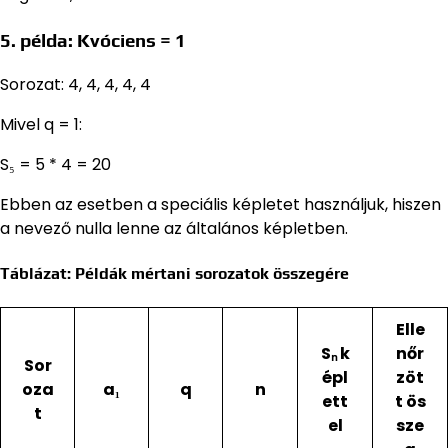
5. példa: Kvóciens = 1
Sorozat: 4, 4, 4, 4, 4
Mivel q = 1:
S₅ = 5 * 4 = 20
Ebben az esetben a speciális képletet használjuk, hiszen
a nevező nulla lenne az általános képletben.
Táblázat: Példák mértani sorozatok összegére
Elle
Sₙ k
nőr
Sor
épl
zöt
oza
a₁
q
n
ett
t ös
t
el
sze