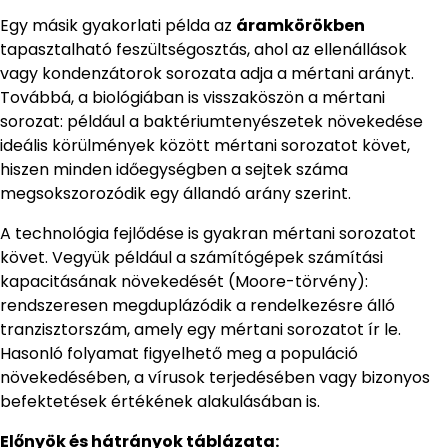
Egy másik gyakorlati példa az
áramkörökben
tapasztalható feszültségosztás, ahol az ellenállások
vagy kondenzátorok sorozata adja a mértani arányt.
Továbbá, a biológiában is visszaköszön a mértani
sorozat: például a baktériumtenyészetek növekedése
ideális körülmények között mértani sorozatot követ,
hiszen minden időegységben a sejtek száma
megsokszorozódik egy állandó arány szerint.
A technológia fejlődése is gyakran mértani sorozatot
követ. Vegyük például a számítógépek számítási
kapacitásának növekedését (Moore-törvény):
rendszeresen megduplázódik a rendelkezésre álló
tranzisztorszám, amely egy mértani sorozatot ír le.
Hasonló folyamat figyelhető meg a populáció
növekedésében, a vírusok terjedésében vagy bizonyos
befektetések értékének alakulásában is.
Előnyök és hátrányok táblázata: