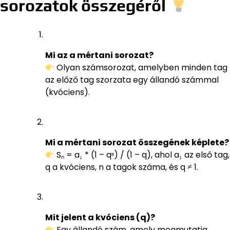
sorozatok összegéről
Mi az a mértani sorozat?
Olyan számsorozat, amelyben minden tag
az előző tag szorzata egy állandó számmal
(kvóciens).
Mi a mértani sorozat összegének képlete?
Sₙ = a₁ * (1 – qⁿ) / (1 – q), ahol a₁ az első tag,
q a kvóciens, n a tagok száma, és q ≠ 1.
Mit jelent a kvóciens (q)?
Egy állandó szám, amely megmutatja,