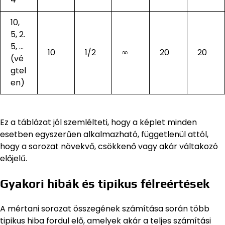
10,
5, 2.
5, …
10
1/2
∞
20
20
(vé
gtel
en)
Ez a táblázat jól szemlélteti, hogy a képlet minden
esetben egyszerűen alkalmazható, függetlenül attól,
hogy a sorozat növekvő, csökkenő vagy akár váltakozó
előjelű.
Gyakori hibák és tipikus félreértések
A mértani sorozat összegének számítása során több
tipikus hiba fordul elő, amelyek akár a teljes számítási