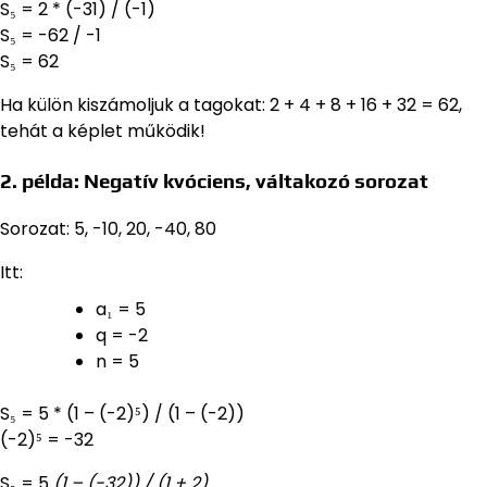
S₅ = 2 * (-31) / (-1)
S₅ = -62 / -1
S₅ = 62
Ha külön kiszámoljuk a tagokat: 2 + 4 + 8 + 16 + 32 = 62,
tehát a képlet működik!
2. példa: Negatív kvóciens, váltakozó sorozat
Sorozat: 5, -10, 20, -40, 80
Itt:
a₁ = 5
q = -2
n = 5
S₅ = 5 * (1 – (-2)⁵) / (1 – (-2))
(-2)⁵ = -32
S₅ = 5
(1 – (-32)) / (1 + 2)