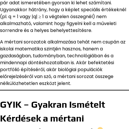
pár adat ismeretében gyorsan ki lehet számítani.
Ugyanakkor hátrány, hogy a képlet speciális értékeknél
(pl. q = 1 vagy |q| ≥ 1 a végtelen összegnél) nem
alkalmazható, valamint hogy figyelni kell a műveleti
sorrendre és a helyes behelyettesítésre.
A mértani sorozatok alkalmazása tehát nem csupán az
iskolai matematika szintjén hasznos, hanem a
gazdaságban, tudományban, technológiában és a
mindennapi döntéshozatalban is. Akár befektetési
portfólió építéséről, akár biológiai populációk
előrejelzéséről van szó, a mértani sorozat összege
nélkülözhetetlen eszközt jelent.
GYIK – Gyakran Ismételt
Kérdések a mértani