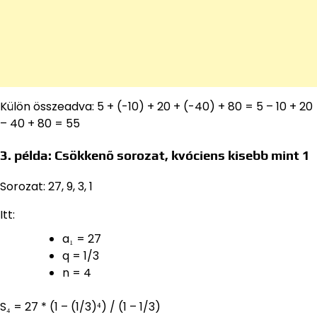
Külön összeadva: 5 + (-10) + 20 + (-40) + 80 = 5 – 10 + 20
– 40 + 80 = 55
3. példa: Csökkenő sorozat, kvóciens kisebb mint 1
Sorozat: 27, 9, 3, 1
Itt:
a₁ = 27
q = 1/3
n = 4
S₄ = 27 * (1 – (1/3)⁴) / (1 – 1/3)