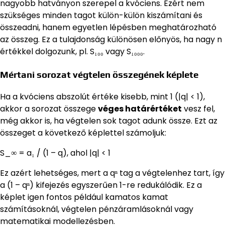
nagyobb hatványon szerepel a kvóciens. Ezért nem
szükséges minden tagot külön-külön kiszámítani és
összeadni, hanem egyetlen lépésben meghatározható
az összeg. Ez a tulajdonság különösen előnyös, ha nagy n
értékkel dolgozunk, pl. S₁₀₀ vagy S₁₀₀₀.
Mértani sorozat végtelen összegének képlete
Ha a kvóciens abszolút értéke kisebb, mint 1 (|q| < 1),
akkor a sorozat összege
véges határértéket
vesz fel,
még akkor is, ha végtelen sok tagot adunk össze. Ezt az
összeget a következő képlettel számoljuk:
S_∞ = a₁ / (1 – q), ahol |q| < 1
Ez azért lehetséges, mert a qⁿ tag a végtelenhez tart, így
a (1 – qⁿ) kifejezés egyszerűen 1-re redukálódik. Ez a
képlet igen fontos például kamatos kamat
számításoknál, végtelen pénzáramlásoknál vagy
matematikai modellezésben.