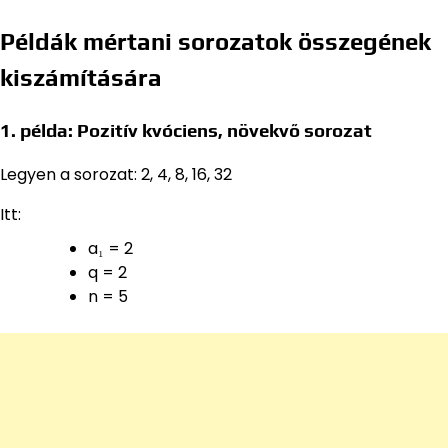
Példák mértani sorozatok összegének
kiszámítására
1. példa: Pozitív kvóciens, növekvő sorozat
Legyen a sorozat: 2, 4, 8, 16, 32
Itt:
a₁ = 2
q = 2
n = 5