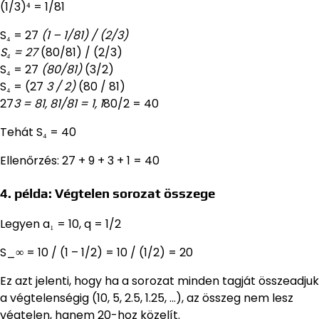
(1/3)⁴ = 1/81
S₄ = 27
(1 – 1/81) / (2/3)
S₄ = 27
(80/81) / (2/3)
S₄ = 27
(80/81)
(3/2)
S₄ = (27
3 / 2)
(80 / 81)
27
3 = 81, 81/81 = 1, 1
80/2 = 40
Tehát S₄ = 40
Ellenőrzés: 27 + 9 + 3 + 1 = 40
4. példa: Végtelen sorozat összege
Legyen a₁ = 10, q = 1/2
S_∞ = 10 / (1 – 1/2) = 10 / (1/2) = 20
Ez azt jelenti, hogy ha a sorozat minden tagját összeadjuk
a végtelenségig (10, 5, 2.5, 1.25, …), az összeg nem lesz
végtelen, hanem 20-hoz közelít.