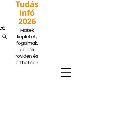
Tudás
Skip
to
infó
content
2026
Matek
képletek,
fogalmak,
példák
röviden és
érthetően