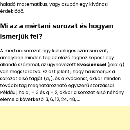
haladó matematikus, vagy csupán egy kíváncsi
érdeklődő.
Mi az a mértani sorozat és hogyan
ismerjük fel?
A mértani sorozat egy különleges számsorozat,
amelyben minden tag az előző taghoz képest egy
állandó számmal, az úgynevezett
kvócienssel
(jele: q)
van megszorozva. Ez azt jelenti, hogy ha ismerjük a
sorozat első tagját (a₁), és a kvócienst, akkor minden
további tag meghatározható egyszerű szorzással.
Például, ha a₁ = 3 és q = 2, akkor a sorozat első néhány
eleme a következő: 3, 6, 12, 24, 48, …