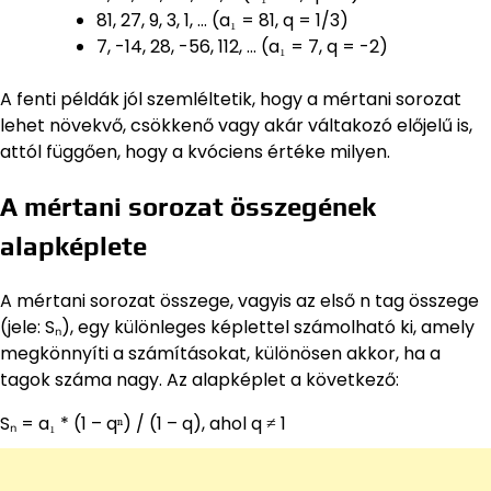
81, 27, 9, 3, 1, … (a₁ = 81, q = 1/3)
7, -14, 28, -56, 112, … (a₁ = 7, q = -2)
A fenti példák jól szemléltetik, hogy a mértani sorozat
lehet növekvő, csökkenő vagy akár váltakozó előjelű is,
attól függően, hogy a kvóciens értéke milyen.
A mértani sorozat összegének
alapképlete
A mértani sorozat összege, vagyis az első n tag összege
(jele: Sₙ), egy különleges képlettel számolható ki, amely
megkönnyíti a számításokat, különösen akkor, ha a
tagok száma nagy. Az alapképlet a következő:
Sₙ = a₁ * (1 – qⁿ) / (1 – q), ahol q ≠ 1