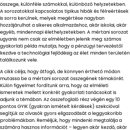
összege, különféle számokkal, különböző helyzetekben.
A sorozatokkal kapcsolatos tipikus hibák és félreértések
is sorra kerülnek, melyek megértése nagyban
hozzájárulhat a sikeres alkalmazáshoz, akár iskolai, akár
egyéb, mindennapi élethelyzetekben. A mértani sorozat
ugyanis nem csak az elméletben jelenik meg: számos
gyakorlati példa mutatja, hogy a pénzügyi tervezéstől
kezdve a technológiai fejlődésig az élet minden területén
találkozunk vele.
A cikk célja, hogy átfogó, de könnyen érthető módon
mutassa be a mértani sorozat összegének témakörét.
Külön figyelmet fordítunk arra, hogy az elméleti
ismeretek mellett konkrét gyakorlati tanácsokat is
adjunk a témában. Az összefoglaló rész végén egy 10
pontos GYIK (gyakran ismételt kérdések) szekcióval
segítjük az olvasók gyors eligazodását a leggyakoribb
problémákban. Reméljük, hogy mindenki megtalálja a
számára hasznos információt – legyen akár kezdő, akár