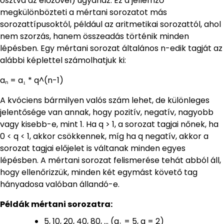
osztva az előzővel) ugyanaz. Ez a jellemző
megkülönbözteti a mértani sorozatot más
sorozattípusoktól, például az aritmetikai sorozattól, ahol
nem szorzás, hanem összeadás történik minden
lépésben. Egy mértani sorozat általános n-edik tagját az
alábbi képlettel számolhatjuk ki:
aₙ = a₁ * q^(n-1)
A kvóciens bármilyen valós szám lehet, de különleges
jelentősége van annak, hogy pozitív, negatív, nagyobb
vagy kisebb-e, mint 1. Ha q > 1, a sorozat tagjai nőnek, ha
0 < q < 1, akkor csökkennek, míg ha q negatív, akkor a
sorozat tagjai előjelet is váltanak minden egyes
lépésben. A mértani sorozat felismerése tehát abból áll,
hogy ellenőrizzük, minden két egymást követő tag
hányadosa valóban állandó-e.
Példák mértani sorozatra:
5, 10, 20, 40, 80, … (a₁ = 5, q = 2)