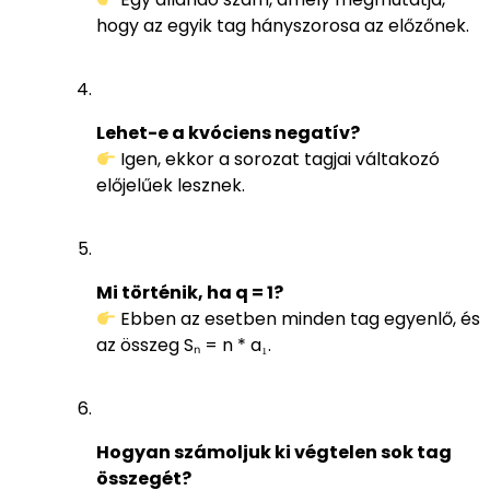
hogy az egyik tag hányszorosa az előzőnek.
Lehet-e a kvóciens negatív?
Igen, ekkor a sorozat tagjai váltakozó
előjelűek lesznek.
Mi történik, ha q = 1?
Ebben az esetben minden tag egyenlő, és
az összeg Sₙ = n * a₁.
Hogyan számoljuk ki végtelen sok tag
összegét?