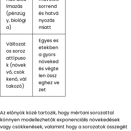
lmazás
sorrend
(pénzüg
és hatvá
y, biológi
nyozás
a)
miatt
Egyes es
Változat
etekben
os soroz
a gyors
attípuso
növeked
k (növek
és végte
vő, csök
len össz
kenő, vál
eghez ve
takozó)
zet
Az előnyök közé tartozik, hogy mértani sorozattal
könnyen modellezhetők exponenciális növekedések
vagy csökkenések, valamint hogy a sorozatok összegét