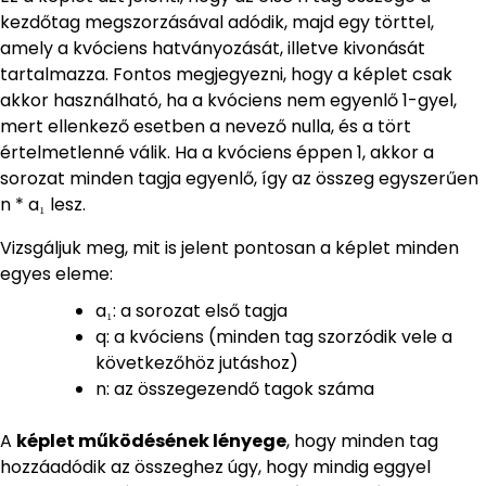
kezdőtag megszorzásával adódik, majd egy törttel,
amely a kvóciens hatványozását, illetve kivonását
tartalmazza. Fontos megjegyezni, hogy a képlet csak
akkor használható, ha a kvóciens nem egyenlő 1-gyel,
mert ellenkező esetben a nevező nulla, és a tört
értelmetlenné válik. Ha a kvóciens éppen 1, akkor a
sorozat minden tagja egyenlő, így az összeg egyszerűen
n * a₁ lesz.
Vizsgáljuk meg, mit is jelent pontosan a képlet minden
egyes eleme:
a₁: a sorozat első tagja
q: a kvóciens (minden tag szorzódik vele a
következőhöz jutáshoz)
n: az összegezendő tagok száma
A
képlet működésének lényege
, hogy minden tag
hozzáadódik az összeghez úgy, hogy mindig eggyel