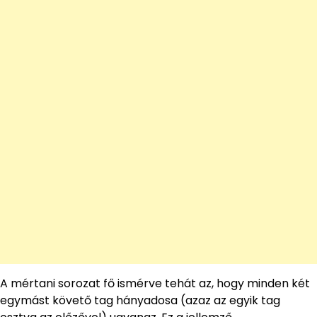
A mértani sorozat fő ismérve tehát az, hogy minden két
egymást követő tag hányadosa (azaz az egyik tag