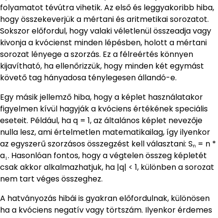
folyamatot tévútra vihetik. Az első és leggyakoribb hiba,
hogy összekeverjük a mértani és aritmetikai sorozatot.
Sokszor előfordul, hogy valaki véletlenül összeadja vagy
kivonja a kvócienst minden lépésben, holott a mértani
sorozat lényege a szorzás. Ez a félreértés könnyen
kijavítható, ha ellenőrizzük, hogy minden két egymást
követő tag hányadosa ténylegesen állandó-e.
Egy másik jellemző hiba, hogy a képlet használatakor
figyelmen kívül hagyják a kvóciens értékének speciális
eseteit. Például, ha q = 1, az általános képlet nevezője
nulla lesz, ami értelmetlen matematikailag, így ilyenkor
az egyszerű szorzásos összegzést kell választani: Sₙ = n *
a₁. Hasonlóan fontos, hogy a végtelen összeg képletét
csak akkor alkalmazhatjuk, ha |q| < 1, különben a sorozat
nem tart véges összeghez.
A hatványozás hibái is gyakran előfordulnak, különösen
ha a kvóciens negatív vagy törtszám. Ilyenkor érdemes