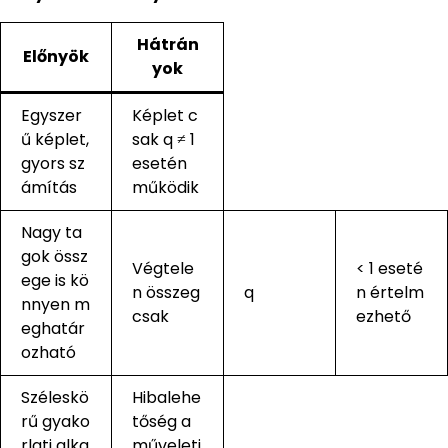
Hátrán
Előnyök
yok
Egyszer
Képlet c
ű képlet,
sak q ≠ 1
gyors sz
esetén
ámítás
működik
Nagy ta
gok össz
Végtele
< 1 eseté
ege is kö
n összeg
q
n értelm
nnyen m
csak
ezhető
eghatár
ozható
Széleskö
Hibalehe
rű gyako
tőség a
rlati alka
műveleti