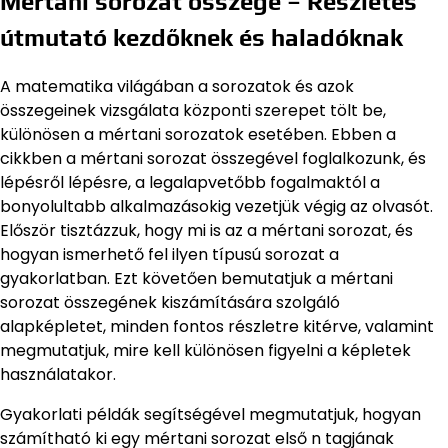
Mértani sorozat összege – Részletes
útmutató kezdőknek és haladóknak
A matematika világában a sorozatok és azok
összegeinek vizsgálata központi szerepet tölt be,
különösen a mértani sorozatok esetében. Ebben a
cikkben a mértani sorozat összegével foglalkozunk, és
lépésről lépésre, a legalapvetőbb fogalmaktól a
bonyolultabb alkalmazásokig vezetjük végig az olvasót.
Először tisztázzuk, hogy mi is az a mértani sorozat, és
hogyan ismerhető fel ilyen típusú sorozat a
gyakorlatban. Ezt követően bemutatjuk a mértani
sorozat összegének kiszámítására szolgáló
alapképletet, minden fontos részletre kitérve, valamint
megmutatjuk, mire kell különösen figyelni a képletek
használatakor.
Gyakorlati példák segítségével megmutatjuk, hogyan
számítható ki egy mértani sorozat első n tagjának