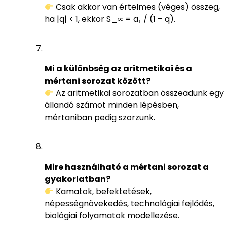
Csak akkor van értelmes (véges) összeg,
ha |q| < 1, ekkor S_∞ = a₁ / (1 – q).
Mi a különbség az aritmetikai és a
mértani sorozat között?
Az aritmetikai sorozatban összeadunk egy
állandó számot minden lépésben,
mértaniban pedig szorzunk.
Mire használható a mértani sorozat a
gyakorlatban?
Kamatok, befektetések,
népességnövekedés, technológiai fejlődés,
biológiai folyamatok modellezése.