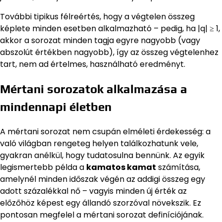
További tipikus félreértés, hogy a végtelen összeg
képlete minden esetben alkalmazható – pedig, ha |q| ≥ 1,
akkor a sorozat minden tagja egyre nagyobb (vagy
abszolút értékben nagyobb), így az összeg végtelenhez
tart, nem ad értelmes, használható eredményt.
Mértani sorozatok alkalmazása a
mindennapi életben
A mértani sorozat nem csupán elméleti érdekesség: a
való világban rengeteg helyen találkozhatunk vele,
gyakran anélkül, hogy tudatosulna bennünk. Az egyik
legismertebb példa a
kamatos kamat
számítása,
amelynél minden időszak végén az addigi összeg egy
adott százalékkal nő – vagyis minden új érték az
előzőhöz képest egy állandó szorzóval növekszik. Ez
pontosan megfelel a mértani sorozat definíciójának.