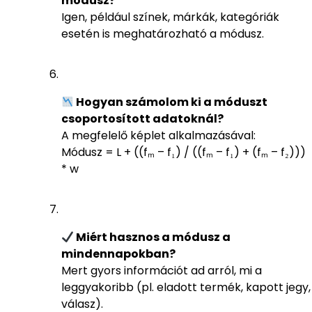
módusz?
Igen, például színek, márkák, kategóriák
esetén is meghatározható a módusz.
Hogyan számolom ki a móduszt
csoportosított adatoknál?
A megfelelő képlet alkalmazásával:
Módusz = L + ((fₘ – f₁) / ((fₘ – f₁) + (fₘ – f₂)))
* w
Miért hasznos a módusz a
mindennapokban?
Mert gyors információt ad arról, mi a
leggyakoribb (pl. eladott termék, kapott jegy,
válasz).