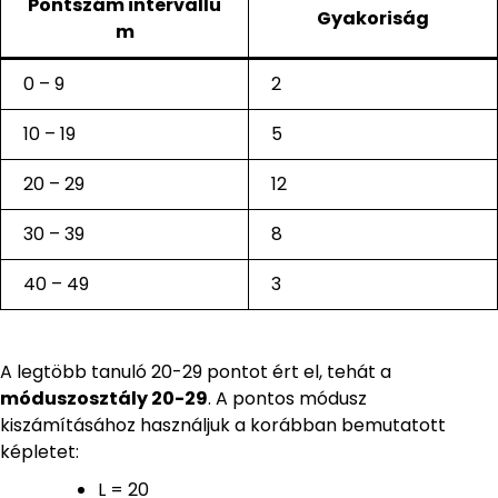
Pontszám intervallu
Gyakoriság
m
0 – 9
2
10 – 19
5
20 – 29
12
30 – 39
8
40 – 49
3
A legtöbb tanuló 20-29 pontot ért el, tehát a
móduszosztály 20-29
. A pontos módusz
kiszámításához használjuk a korábban bemutatott
képletet:
L = 20