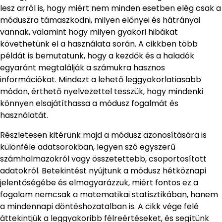
lesz arról is, hogy miért nem minden esetben elég csak a
móduszra támaszkodni, milyen előnyei és hátrányai
vannak, valamint hogy milyen gyakori hibákat
követhetünk el a használata során. A cikkben több
példát is bemutatunk, hogy a kezdők és a haladók
egyaránt megtalálják a számukra hasznos
információkat. Mindezt a lehető leggyakorlatiasabb
módon, érthető nyelvezettel tesszük, hogy mindenki
könnyen elsajátíthassa a módusz fogalmát és
használatát.
Részletesen kitérünk majd a módusz azonosítására is
különféle adatsorokban, legyen szó egyszerű
számhalmazokról vagy összetettebb, csoportosított
adatokról. Betekintést nyújtunk a módusz hétköznapi
jelentőségébe és elmagyarázzuk, miért fontos ez a
fogalom nemcsak a matematikai statisztikában, hanem
a mindennapi döntéshozatalban is. A cikk vége felé
áttekintjük a leggyakoribb félreértéseket, és segítünk