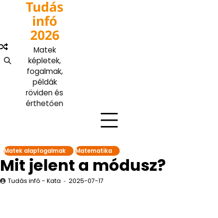
Tudás
Skip
to
infó
content
2026
Matek
képletek,
fogalmak,
példák
röviden és
érthetően
Matek alapfogalmak
Matematika
Mit jelent a módusz?
Tudás infó - Kata
2025-07-17