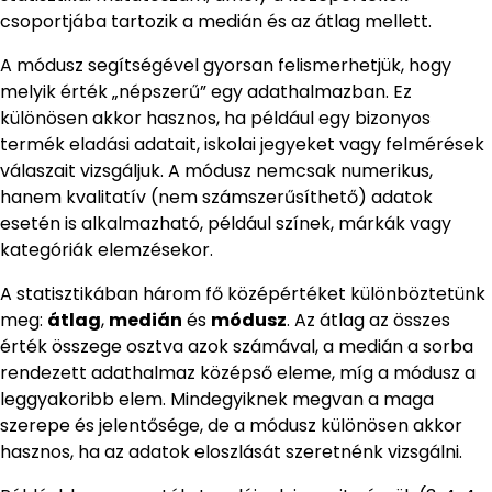
csoportjába tartozik a medián és az átlag mellett.
A módusz segítségével gyorsan felismerhetjük, hogy
melyik érték „népszerű” egy adathalmazban. Ez
különösen akkor hasznos, ha például egy bizonyos
termék eladási adatait, iskolai jegyeket vagy felmérések
válaszait vizsgáljuk. A módusz nemcsak numerikus,
hanem kvalitatív (nem számszerűsíthető) adatok
esetén is alkalmazható, például színek, márkák vagy
kategóriák elemzésekor.
A statisztikában három fő középértéket különböztetünk
meg:
átlag
,
medián
és
módusz
. Az átlag az összes
érték összege osztva azok számával, a medián a sorba
rendezett adathalmaz középső eleme, míg a módusz a
leggyakoribb elem. Mindegyiknek megvan a maga
szerepe és jelentősége, de a módusz különösen akkor
hasznos, ha az adatok eloszlását szeretnénk vizsgálni.