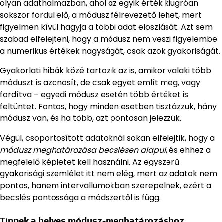
olyan adathalmazban, ahol az egyik érték kiugróan
sokszor fordul elő, a módusz félrevezető lehet, mert
figyelmen kívül hagyja a többi adat eloszlását. Azt sem
szabad elfelejteni, hogy a módusz nem veszi figyelembe
a numerikus értékek nagyságát, csak azok gyakoriságát.
Gyakorlati hibák közé tartozik az is, amikor valaki több
móduszt is azonosít, de csak egyet említ meg, vagy
fordítva – egyedi módusz esetén több értéket is
feltüntet. Fontos, hogy minden esetben tisztázzuk, hány
módusz van, és ha több, azt pontosan jelezzük.
Végül, csoportosított adatoknál sokan elfelejtik, hogy a
módusz meghatározása becslésen alapul
, és ehhez a
megfelelő képletet kell használni. Az egyszerű
gyakorisági szemlélet itt nem elég, mert az adatok nem
pontos, hanem intervallumokban szerepelnek, ezért a
becslés pontossága a módszertől is függ.
Tippek a helyes módusz-meghatározáshoz