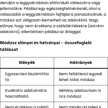
derüljön a leggyakrabban előforduló válaszokra vagy
jellemzőkre. Például egy egészségfelmérésnél, ahol a
válaszadók a leggyakrabban fejfájásra panaszkodnak, a
módusz ezt világosan kiemelheti az adatokból. Nagy
előnye, hogy nem érzékeny a szélsőértékekre (extrém
adatokra), ellentétben például az átlaggal.
Módusz előnyei és hátrányai – összefoglaló
táblázat
Előnyök
Hátrányok
Egyszerűen kiszámítha
Nem feltétlenül egyedi:
tó
lehet több módusz
Kvalitatív adatoknál is
Néhány adatsorban ni
használható
ncs módusz
Nem érzékeny a szélső
Nem mindig ad teljes k