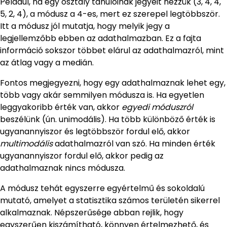
Például, ha egy osztály tanulóinak jegyeit nézzük (3, 4, 4,
5, 2, 4), a módusz a 4-es, mert ez szerepel legtöbbször.
Itt a módusz jól mutatja, hogy melyik jegy a
legjellemzőbb ebben az adathalmazban. Ez a fajta
információ sokszor többet elárul az adathalmazról, mint
az átlag vagy a medián.
Fontos megjegyezni, hogy egy adathalmaznak lehet egy,
több vagy akár semmilyen módusza is. Ha egyetlen
leggyakoribb érték van, akkor
egyedi móduszról
beszélünk (ún. unimodális). Ha több különböző érték is
ugyanannyiszor és legtöbbször fordul elő, akkor
multimodális
adathalmazról van szó. Ha minden érték
ugyanannyiszor fordul elő, akkor pedig az
adathalmaznak nincs módusza.
A módusz tehát egyszerre egyértelmű és sokoldalú
mutató, amelyet a statisztika számos területén sikerrel
alkalmaznak. Népszerűsége abban rejlik, hogy
egyszerűen kiszámítható, könnyen értelmezhető, és