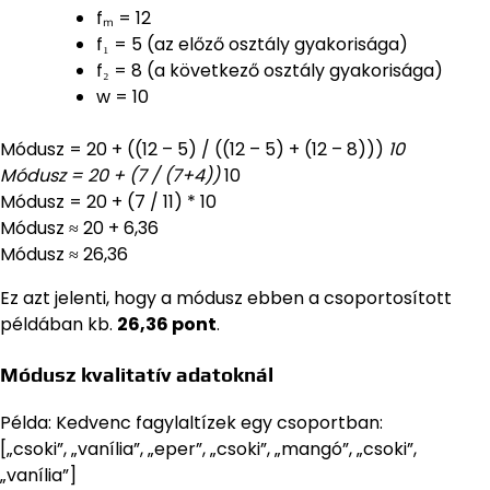
fₘ = 12
f₁ = 5 (az előző osztály gyakorisága)
f₂ = 8 (a következő osztály gyakorisága)
w = 10
Módusz = 20 + ((12 – 5) / ((12 – 5) + (12 – 8)))
10
Módusz = 20 + (7 / (7+4))
10
Módusz = 20 + (7 / 11) * 10
Módusz ≈ 20 + 6,36
Módusz ≈ 26,36
Ez azt jelenti, hogy a módusz ebben a csoportosított
példában kb.
26,36 pont
.
Módusz kvalitatív adatoknál
Példa: Kedvenc fagylaltízek egy csoportban:
[„csoki”, „vanília”, „eper”, „csoki”, „mangó”, „csoki”,
„vanília”]