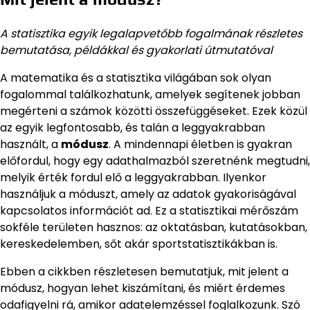
A statisztika egyik legalapvetőbb fogalmának részletes
bemutatása, példákkal és gyakorlati útmutatóval
A matematika és a statisztika világában sok olyan
fogalommal találkozhatunk, amelyek segítenek jobban
megérteni a számok közötti összefüggéseket. Ezek közül
az egyik legfontosabb, és talán a leggyakrabban
használt, a
módusz
. A mindennapi életben is gyakran
előfordul, hogy egy adathalmazból szeretnénk megtudni,
melyik érték fordul elő a leggyakrabban. Ilyenkor
használjuk a móduszt, amely az adatok gyakoriságával
kapcsolatos információt ad. Ez a statisztikai mérőszám
sokféle területen hasznos: az oktatásban, kutatásokban,
kereskedelemben, sőt akár sportstatisztikákban is.
Ebben a cikkben részletesen bemutatjuk, mit jelent a
módusz, hogyan lehet kiszámítani, és miért érdemes
odafigyelni rá, amikor adatelemzéssel foglalkozunk. Szó