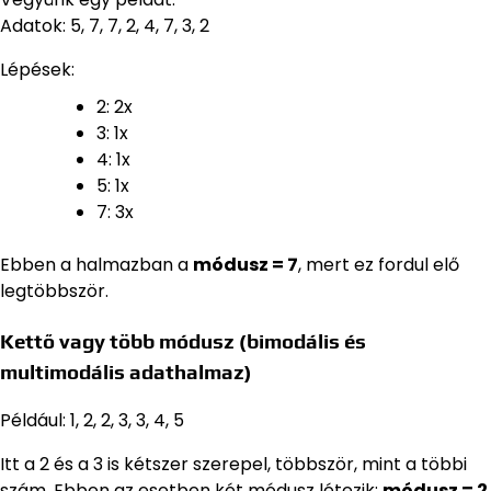
Adatok: 5, 7, 7, 2, 4, 7, 3, 2
Lépések:
2: 2x
3: 1x
4: 1x
5: 1x
7: 3x
Ebben a halmazban a
módusz = 7
, mert ez fordul elő
legtöbbször.
Kettő vagy több módusz (bimodális és
multimodális adathalmaz)
Például: 1, 2, 2, 3, 3, 4, 5
Itt a 2 és a 3 is kétszer szerepel, többször, mint a többi
szám. Ebben az esetben két módusz létezik:
módusz = 2