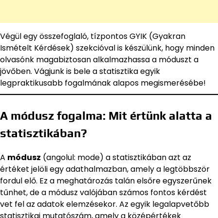
Végül egy összefoglaló, tízpontos GYIK (Gyakran
Ismételt Kérdések) szekcióval is készülünk, hogy minden
olvasónk magabiztosan alkalmazhassa a móduszt a
jövőben. Vágjunk is bele a statisztika egyik
legpraktikusabb fogalmának alapos megismerésébe!
A módusz fogalma: Mit értünk alatta a
statisztikában?
A
módusz
(angolul: mode) a statisztikában azt az
értéket jelöli egy adathalmazban, amely a legtöbbször
fordul elő. Ez a meghatározás talán elsőre egyszerűnek
tűnhet, de a módusz valójában számos fontos kérdést
vet fel az adatok elemzésekor. Az egyik legalapvetőbb
statisztikai mutatószám, amely a középértékek