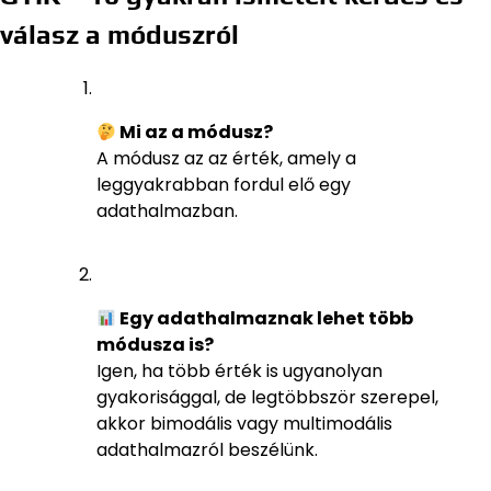
válasz a móduszról
Mi az a módusz?
A módusz az az érték, amely a
leggyakrabban fordul elő egy
adathalmazban.
Egy adathalmaznak lehet több
módusza is?
Igen, ha több érték is ugyanolyan
gyakorisággal, de legtöbbször szerepel,
akkor bimodális vagy multimodális
adathalmazról beszélünk.