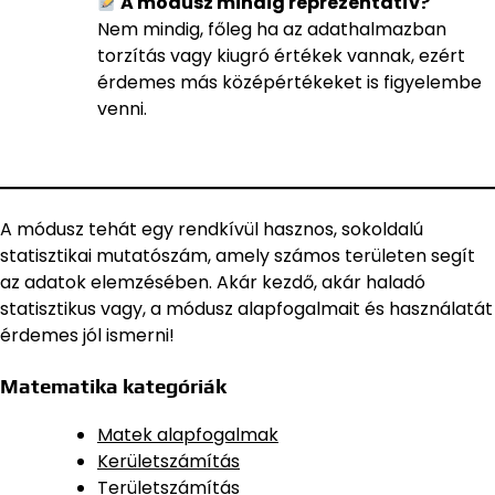
A módusz mindig reprezentatív?
Nem mindig, főleg ha az adathalmazban
torzítás vagy kiugró értékek vannak, ezért
érdemes más középértékeket is figyelembe
venni.
A módusz tehát egy rendkívül hasznos, sokoldalú
statisztikai mutatószám, amely számos területen segít
az adatok elemzésében. Akár kezdő, akár haladó
statisztikus vagy, a módusz alapfogalmait és használatát
érdemes jól ismerni!
Matematika kategóriák
Matek alapfogalmak
Kerületszámítás
Területszámítás