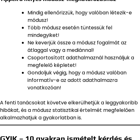
Mindig ellenőrizzük, hogy valóban létezik-e
módusz!
Több módusz esetén tüntessük fel
mindegyiket!
Ne keverjük össze a módusz fogalmát az
átlaggal vagy a mediánnal!
Csoportosított adathalmaznál használjuk a
megfelelő képletet!
Gondoljuk végig, hogy a módusz valóban
informatív-e az adott adathalmazra
vonatkozóan!
A fenti tanácsokat követve elkerülhetjük a leggyakoribb
hibákat, és a módusz statisztikai értelmét megfelelően
alkalmazhatjuk a gyakorlatban is.
GYIK – 10 gyakran ismételt kérdés és