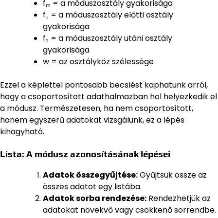
fₘ = a móduszosztály gyakorisága
f₁ = a móduszosztály előtti osztály
gyakorisága
f₂ = a móduszosztály utáni osztály
gyakorisága
w = az osztályköz szélessége
Ezzel a képlettel pontosabb becslést kaphatunk arról,
hogy a csoportosított adathalmazban hol helyezkedik el
a módusz. Természetesen, ha nem csoportosított,
hanem egyszerű adatokat vizsgálunk, ez a lépés
kihagyható.
Lista: A módusz azonosításának lépései
Adatok összegyűjtése:
Gyűjtsük össze az
összes adatot egy listába.
Adatok sorba rendezése:
Rendezhetjük az
adatokat növekvő vagy csökkenő sorrendbe.