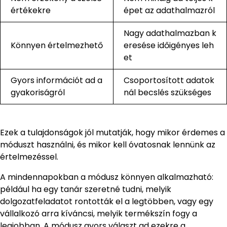
értékekre
épet az adathalmazról
Nagy adathalmazban k
Könnyen értelmezhető
eresése időigényes leh
et
Gyors információt ad a
Csoportosított adatok
gyakoriságról
nál becslés szükséges
Ezek a tulajdonságok jól mutatják, hogy mikor érdemes a
móduszt használni, és mikor kell óvatosnak lennünk az
értelmezéssel.
A mindennapokban a módusz könnyen alkalmazható:
például ha egy tanár szeretné tudni, melyik
dolgozatfeladatot rontották el a legtöbben, vagy egy
vállalkozó arra kíváncsi, melyik termékszín fogy a
legjobban. A módusz gyors választ ad ezekre a