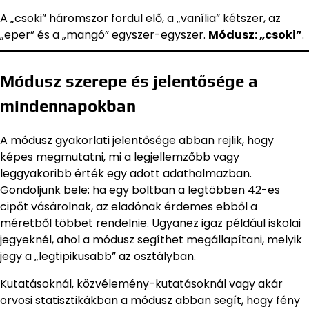
A „csoki” háromszor fordul elő, a „vanília” kétszer, az
„eper” és a „mangó” egyszer-egyszer.
Módusz: „csoki”
.
Módusz szerepe és jelentősége a
mindennapokban
A módusz gyakorlati jelentősége abban rejlik, hogy
képes megmutatni, mi a legjellemzőbb vagy
leggyakoribb érték egy adott adathalmazban.
Gondoljunk bele: ha egy boltban a legtöbben 42-es
cipőt vásárolnak, az eladónak érdemes ebből a
méretből többet rendelnie. Ugyanez igaz például iskolai
jegyeknél, ahol a módusz segíthet megállapítani, melyik
jegy a „legtipikusabb” az osztályban.
Kutatásoknál, közvélemény-kutatásoknál vagy akár
orvosi statisztikákban a módusz abban segít, hogy fény