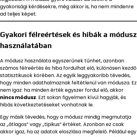
gyakorisági kérdésekre, még akkor is, ha nem mindenre
ad teljes képet.
Gyakori félreértések és hibák a módusz
használatában
A módusz használata egyszerűnek tűnhet, azonban
számos félreértés és hiba fordulhat elő, különösen kezdő
statisztikusok körében. Az egyik leggyakoribb tévedés,
hogy minden adathalmaznak feltétlenül van módusza. Ez
nem igaz: ha minden érték egyszer fordul elő, akkor
nincs módusz
. Ezt sokan figyelmen kívül hagyják, és
hibás következtetéseket vonhatnak le.
Egy másik tévedés, hogy a módusz mindig megmutatja
az „átlagos” vagy „tipikus” értéket. Azonban ez csak
akkor igaz, ha az adatok eloszlása megfelelő. Például egy