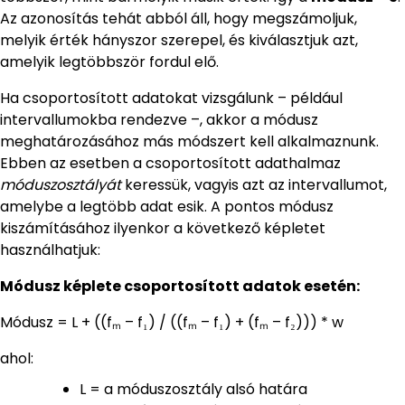
Az azonosítás tehát abból áll, hogy megszámoljuk,
melyik érték hányszor szerepel, és kiválasztjuk azt,
amelyik legtöbbször fordul elő.
Ha csoportosított adatokat vizsgálunk – például
intervallumokba rendezve –, akkor a módusz
meghatározásához más módszert kell alkalmaznunk.
Ebben az esetben a csoportosított adathalmaz
móduszosztályát
keressük, vagyis azt az intervallumot,
amelybe a legtöbb adat esik. A pontos módusz
kiszámításához ilyenkor a következő képletet
használhatjuk:
Módusz képlete csoportosított adatok esetén:
Módusz = L + ((fₘ – f₁) / ((fₘ – f₁) + (fₘ – f₂))) * w
ahol:
L = a móduszosztály alsó határa