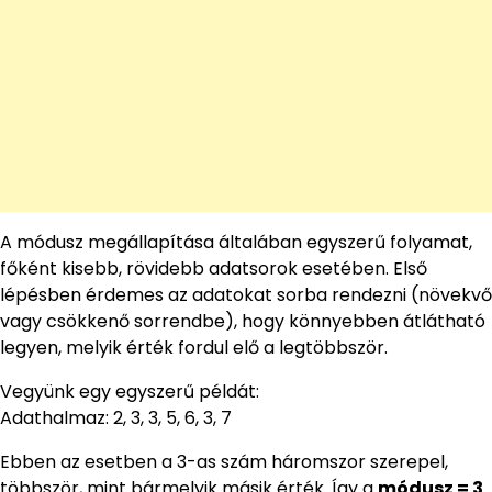
A módusz megállapítása általában egyszerű folyamat,
főként kisebb, rövidebb adatsorok esetében. Első
lépésben érdemes az adatokat sorba rendezni (növekvő
vagy csökkenő sorrendbe), hogy könnyebben átlátható
legyen, melyik érték fordul elő a legtöbbször.
Vegyünk egy egyszerű példát:
Adathalmaz: 2, 3, 3, 5, 6, 3, 7
Ebben az esetben a 3-as szám háromszor szerepel,
többször, mint bármelyik másik érték. Így a
módusz = 3
.