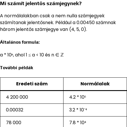
Mi számít jelentős számjegynek?
A normálalakban csak a nem nulla számjegyek
számítanak jelentősnek. Például a 0.00450 számnak
három jelentős számjegye van (4, 5, 0).
Általános formula:
a * 10ⁿ, ahol 1 ≤ a < 10 és n ∈ ℤ
További példák
Eredeti szám
Normálalak
4 200 000
4.2 * 10⁶
0.00032
3.2 * 10⁻⁴
78 000
7.8 * 10⁴