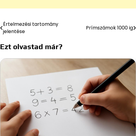
Értelmezési tartomány
Bejegyzés
Prímszámok 1000 ig
jelentése
navigáció
Ezt olvastad már?