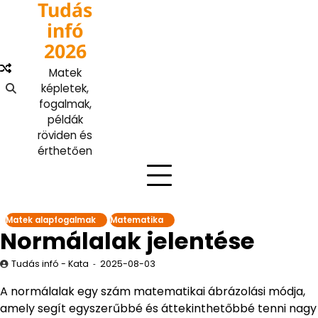
Tudás
Skip
to
infó
content
2026
Matek
képletek,
fogalmak,
példák
röviden és
érthetően
Matek alapfogalmak
Matematika
Normálalak jelentése
Tudás infó - Kata
2025-08-03
A normálalak egy szám matematikai ábrázolási módja,
amely segít egyszerűbbé és áttekinthetőbbé tenni nagy