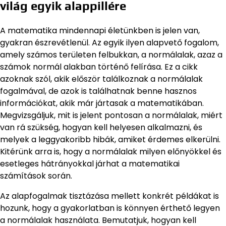
világ egyik alappillére
A matematika mindennapi életünkben is jelen van,
gyakran észrevétlenül. Az egyik ilyen alapvető fogalom,
amely számos területen felbukkan, a normálalak, azaz a
számok normál alakban történő felírása. Ez a cikk
azoknak szól, akik először találkoznak a normálalak
fogalmával, de azok is találhatnak benne hasznos
információkat, akik már jártasak a matematikában.
Megvizsgáljuk, mit is jelent pontosan a normálalak, miért
van rá szükség, hogyan kell helyesen alkalmazni, és
melyek a leggyakoribb hibák, amiket érdemes elkerülni.
Kitérünk arra is, hogy a normálalak milyen előnyökkel és
esetleges hátrányokkal járhat a matematikai
számítások során.
Az alapfogalmak tisztázása mellett konkrét példákat is
hozunk, hogy a gyakorlatban is könnyen érthető legyen
a normálalak használata. Bemutatjuk, hogyan kell