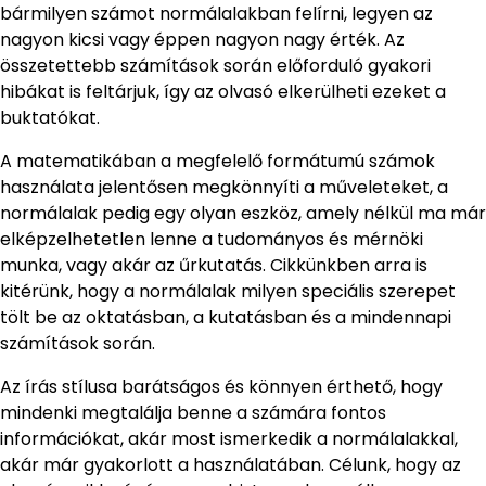
bármilyen számot normálalakban felírni, legyen az
nagyon kicsi vagy éppen nagyon nagy érték. Az
összetettebb számítások során előforduló gyakori
hibákat is feltárjuk, így az olvasó elkerülheti ezeket a
buktatókat.
A matematikában a megfelelő formátumú számok
használata jelentősen megkönnyíti a műveleteket, a
normálalak pedig egy olyan eszköz, amely nélkül ma már
elképzelhetetlen lenne a tudományos és mérnöki
munka, vagy akár az űrkutatás. Cikkünkben arra is
kitérünk, hogy a normálalak milyen speciális szerepet
tölt be az oktatásban, a kutatásban és a mindennapi
számítások során.
Az írás stílusa barátságos és könnyen érthető, hogy
mindenki megtalálja benne a számára fontos
információkat, akár most ismerkedik a normálalakkal,
akár már gyakorlott a használatában. Célunk, hogy az