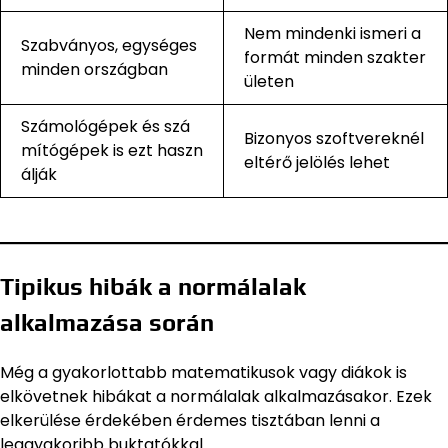
Nem mindenki ismeri a
Szabványos, egységes
formát minden szakter
minden országban
ületen
Számológépek és szá
Bizonyos szoftvereknél
mítógépek is ezt haszn
eltérő jelölés lehet
álják
Tipikus hibák a normálalak
alkalmazása során
Még a gyakorlottabb matematikusok vagy diákok is
elkövetnek hibákat a normálalak alkalmazásakor. Ezek
elkerülése érdekében érdemes tisztában lenni a
leggyakoribb buktatókkal.