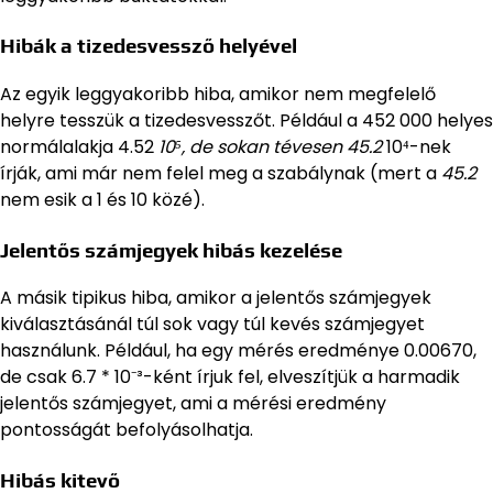
Hibák a tizedesvessző helyével
Az egyik leggyakoribb hiba, amikor nem megfelelő
helyre tesszük a tizedesvesszőt. Például a 452 000 helyes
normálalakja 4.52
10⁵, de sokan tévesen 45.2
10⁴-nek
írják, ami már nem felel meg a szabálynak (mert a
45.2
nem esik a 1 és 10 közé).
Jelentős számjegyek hibás kezelése
A másik tipikus hiba, amikor a jelentős számjegyek
kiválasztásánál túl sok vagy túl kevés számjegyet
használunk. Például, ha egy mérés eredménye 0.00670,
de csak 6.7 * 10⁻³-ként írjuk fel, elveszítjük a harmadik
jelentős számjegyet, ami a mérési eredmény
pontosságát befolyásolhatja.
Hibás kitevő