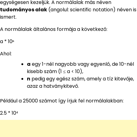
egységesen kezeljük. A normálalak más néven
tudományos alak
(angolul: scientific notation) néven is
ismert.
A normálalak általános formája a következő:
a * 10ⁿ
Ahol:
a
egy 1-nél nagyobb vagy egyenlő, de 10-nél
kisebb szám (1 ≤ a < 10),
n
pedig egy egész szám, amely a tíz kitevője,
azaz a hatványkitevő.
Például a 25000 számot így írjuk fel normálalakban:
2.5 * 10⁴