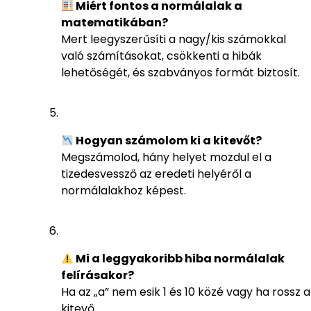
Miért fontos a normálalak a
matematikában?
Mert leegyszerűsíti a nagy/kis számokkal
való számításokat, csökkenti a hibák
lehetőségét, és szabványos formát biztosít.
Hogyan számolom ki a kitevőt?
Megszámolod, hány helyet mozdul el a
tizedesvessző az eredeti helyéről a
normálalakhoz képest.
Mi a leggyakoribb hiba normálalak
felírásakor?
Ha az „a” nem esik 1 és 10 közé vagy ha rossz a
kitevő.