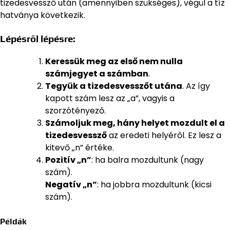
tizedesvessző után (amennyiben szükséges), végül a tíz
hatványa következik.
Lépésről lépésre:
Keressük meg az első nem nulla
számjegyet a számban
.
Tegyük a tizedesvesszőt utána
. Az így
kapott szám lesz az „a”, vagyis a
szorzótényező.
Számoljuk meg, hány helyet mozdult el a
tizedesvessző
az eredeti helyéről. Ez lesz a
kitevő „n” értéke.
Pozitív „n”
: ha balra mozdultunk (nagy
szám).
Negatív „n”
: ha jobbra mozdultunk (kicsi
szám).
Példák