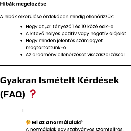
Hibák megelőzése
A hibák elkerülése érdekében mindig ellenőrizzük:
Hogy az „a” tényező 1 és 10 közé esik-e
A kitevő helyes pozitív vagy negatív előjelét
Hogy minden jelentős számjegyet
megtartottunk-e
Az eredmény ellenőrzését visszaszorzással
Gyakran Ismételt Kérdések
(FAQ)
Mi az a normálalak?
A normálalak egy szabványos számfelírás,