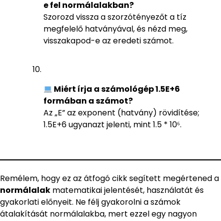
e fel normálalakban?
Szorozd vissza a szorzótényezőt a tíz
megfelelő hatványával, és nézd meg,
visszakapod-e az eredeti számot.
Miért írja a számológép 1.5E+6
formában a számot?
Az „E” az exponent (hatvány) rövidítése;
1.5E+6 ugyanazt jelenti, mint 1.5 * 10⁶.
Remélem, hogy ez az átfogó cikk segített megértened a
normálalak
matematikai jelentését, használatát és
gyakorlati előnyeit. Ne félj gyakorolni a számok
átalakítását normálalakba, mert ezzel egy nagyon