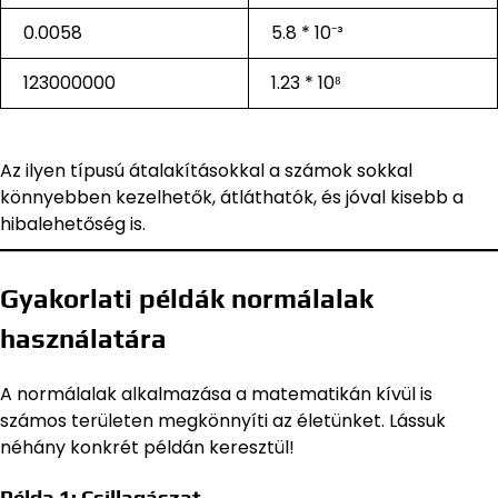
0.0058
5.8 * 10⁻³
123000000
1.23 * 10⁸
Az ilyen típusú átalakításokkal a számok sokkal
könnyebben kezelhetők, átláthatók, és jóval kisebb a
hibalehetőség is.
Gyakorlati példák normálalak
használatára
A normálalak alkalmazása a matematikán kívül is
számos területen megkönnyíti az életünket. Lássuk
néhány konkrét példán keresztül!
Példa 1: Csillagászat