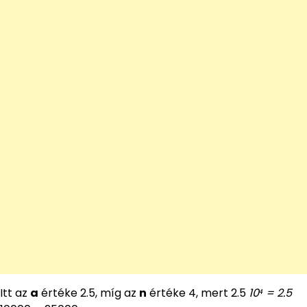
Itt az
a
értéke 2.5, míg az
n
értéke 4, mert 2.5
10⁴ = 2.5