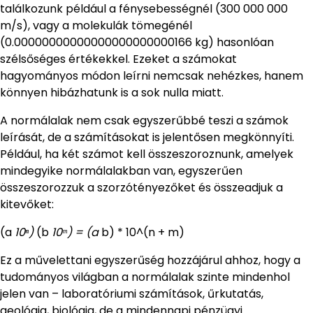
találkozunk például a fénysebességnél (300 000 000
m/s), vagy a molekulák tömegénél
(0.00000000000000000000000166 kg) hasonlóan
szélsőséges értékekkel. Ezeket a számokat
hagyományos módon leírni nemcsak nehézkes, hanem
könnyen hibázhatunk is a sok nulla miatt.
A normálalak nem csak egyszerűbbé teszi a számok
leírását, de a számításokat is jelentősen megkönnyíti.
Például, ha két számot kell összeszoroznunk, amelyek
mindegyike normálalakban van, egyszerűen
összeszorozzuk a szorzótényezőket és összeadjuk a
kitevőket:
(a
10ⁿ)
(b
10ᵐ) = (a
b) * 10^(n + m)
Ez a művelettani egyszerűség hozzájárul ahhoz, hogy a
tudományos világban a normálalak szinte mindenhol
jelen van – laboratóriumi számítások, űrkutatás,
geológia, biológia, de a mindennapi pénzügyi