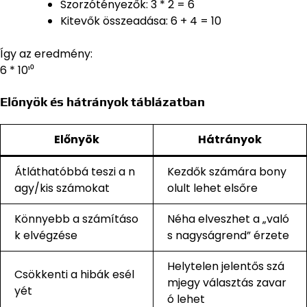
Szorzótényezők: 3 * 2 = 6
Kitevők összeadása: 6 + 4 = 10
Így az eredmény:
6 * 10¹⁰
Előnyök és hátrányok táblázatban
Előnyök
Hátrányok
Átláthatóbbá teszi a n
Kezdők számára bony
agy/kis számokat
olult lehet elsőre
Könnyebb a számításo
Néha elveszhet a „való
k elvégzése
s nagyságrend” érzete
Helytelen jelentős szá
Csökkenti a hibák esél
mjegy választás zavar
yét
ó lehet