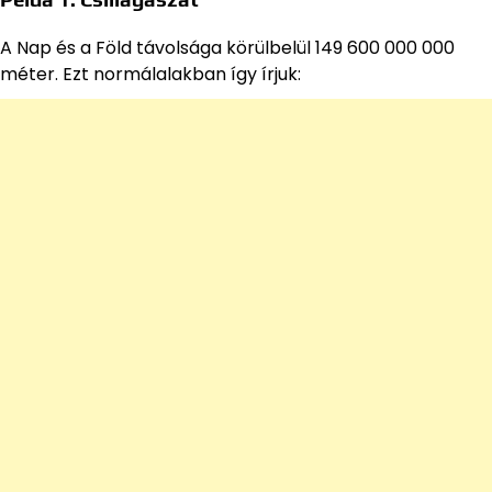
A Nap és a Föld távolsága körülbelül 149 600 000 000
méter. Ezt normálalakban így írjuk: