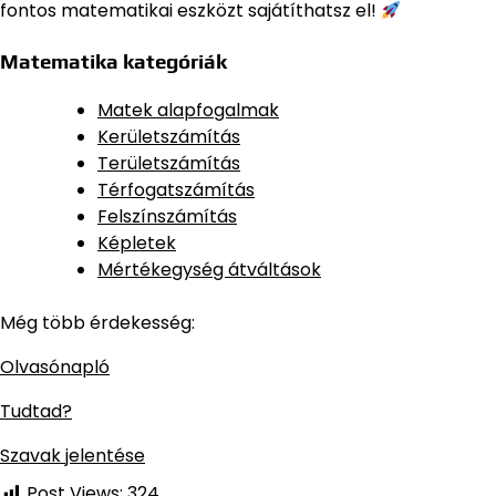
fontos matematikai eszközt sajátíthatsz el!
Matematika kategóriák
Matek alapfogalmak
Kerületszámítás
Területszámítás
Térfogatszámítás
Felszínszámítás
Képletek
Mértékegység átváltások
Még több érdekesség:
Olvasónapló
Tudtad?
Szavak jelentése
Post Views:
324