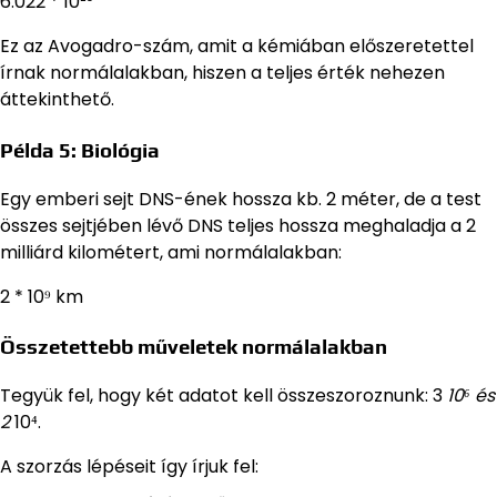
6.022 * 10²³
Ez az Avogadro-szám, amit a kémiában előszeretettel
írnak normálalakban, hiszen a teljes érték nehezen
áttekinthető.
Példa 5: Biológia
Egy emberi sejt DNS-ének hossza kb. 2 méter, de a test
összes sejtjében lévő DNS teljes hossza meghaladja a 2
milliárd kilométert, ami normálalakban:
2 * 10⁹ km
Összetettebb műveletek normálalakban
Tegyük fel, hogy két adatot kell összeszoroznunk: 3
10⁶ és
2
10⁴.
A szorzás lépéseit így írjuk fel: