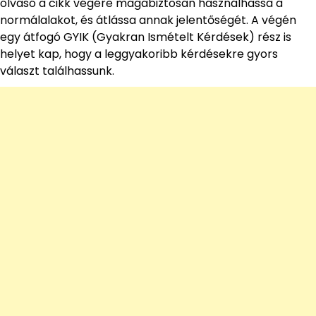
olvasó a cikk végére magabiztosan használhassa a
normálalakot, és átlássa annak jelentőségét. A végén
egy átfogó GYIK (Gyakran Ismételt Kérdések) rész is
helyet kap, hogy a leggyakoribb kérdésekre gyors
választ találhassunk.