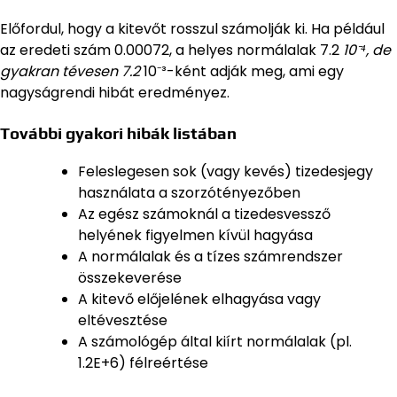
Előfordul, hogy a kitevőt rosszul számolják ki. Ha például
az eredeti szám 0.00072, a helyes normálalak 7.2
10⁻⁴, de
gyakran tévesen 7.2
10⁻³-ként adják meg, ami egy
nagyságrendi hibát eredményez.
További gyakori hibák listában
Feleslegesen sok (vagy kevés) tizedesjegy
használata a szorzótényezőben
Az egész számoknál a tizedesvessző
helyének figyelmen kívül hagyása
A normálalak és a tízes számrendszer
összekeverése
A kitevő előjelének elhagyása vagy
eltévesztése
A számológép által kiírt normálalak (pl.
1.2E+6) félreértése