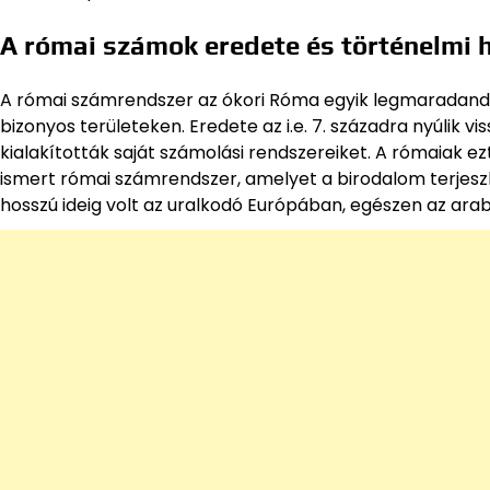
A római számok eredete és történelmi 
A római számrendszer az ókori Róma egyik legmaradandó
bizonyos területeken. Eredete az i.e. 7. századra nyúlik vi
kialakították saját számolási rendszereiket. A rómaiak ez
ismert római számrendszer, amelyet a birodalom terjesz
hosszú ideig volt az uralkodó Európában, egészen az ara