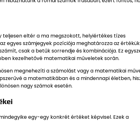
n hibázhatunk a római számok írásában, ezért fontos, h
teljesen eltér a ma megszokott, helyiértékes tízes
az egyes számjegyek pozíciója meghatározza az értéküke
 számít, csak a betűk sorrendje és kombinációja. Ez egysz
ebben kezelhetővé matematikai műveletek során.
önösen megnehezíti a számolást vagy a matematikai műv
épszerűvé a matematikában és a mindennapi életben, his
különösen nagy számok esetén.
ékei
 mindegyike egy-egy konkrét értéket képvisel. Ezek a