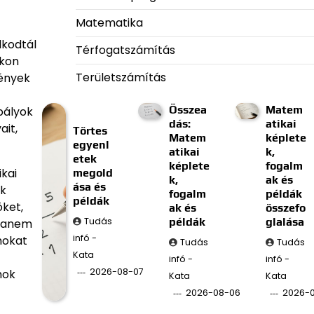
Matematika
lkodtál
Térfogatszámítás
ákon
Területszámítás
mények
Összea
Matem
bályok
dás:
atikai
ait,
Törtes
Matem
képlete
egyenl
atikai
k,
etek
képlete
fogalm
kai
megold
k,
ak és
ása és
ak
fogalm
példák
példák
öket,
ak és
összefo
Tudás
példák
glalása
 hanem
infó -
mokat
Tudás
Tudás
Kata
infó -
infó -
2026-08-07
mok
Kata
Kata
2026-08-06
2026-