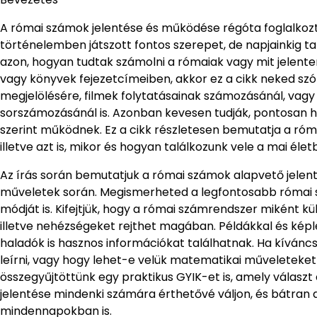
A római számok jelentése és működése régóta foglalkozt
történelemben játszott fontos szerepet, de napjainkig ta
azon, hogyan tudtak számolni a rómaiak vagy mit jelent
vagy könyvek fejezetcímeiben, akkor ez a cikk neked sz
megjelölésére, filmek folytatásainak számozásánál, vagy
sorszámozásánál is. Azonban kevesen tudják, pontosan hog
szerint működnek. Ez a cikk részletesen bemutatja a róma
illetve azt is, mikor és hogyan találkozunk vele a mai élet
Az írás során bemutatjuk a római számok alapvető jelen
műveletek során. Megismerheted a legfontosabb római 
módját is. Kifejtjük, hogy a római számrendszer miként 
illetve nehézségeket rejthet magában. Példákkal és kép
haladók is hasznos információkat találhatnak. Ha kíván
leírni, vagy hogy lehet-e velük matematikai műveleteket
összegyűjtöttünk egy praktikus GYIK-et is, amely válasz
jelentése mindenki számára érthetővé váljon, és bátran
mindennapokban is.