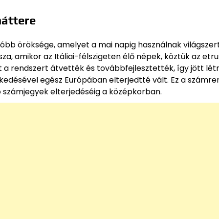
háttere
bb öröksége, amelyet a mai napig használnak világszer
ssza, amikor az Itáliai-félszigeten élő népek, köztük az etr
t a rendszert átvették és továbbfejlesztették, így jött lé
kedésével egész Európában elterjedtté vált. Ez a számre
b számjegyek elterjedéséig a középkorban.