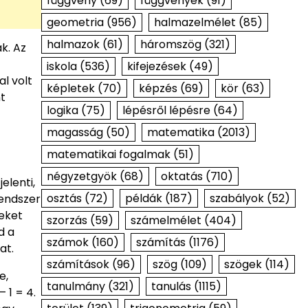
függvény
(69)
függvények
(91)
geometria
(956)
halmazelmélet
(85)
halmazok
(61)
háromszög
(321)
k. Az
iskola
(536)
kifejezések
(49)
l volt
képletek
(70)
képzés
(69)
kör
(63)
nt
logika
(75)
lépésről lépésre
(64)
magasság
(50)
matematika
(2013)
matematikai fogalmak
(51)
négyzetgyök
(68)
oktatás
(710)
elenti,
osztás
(72)
példák
(187)
szabályok
(52)
rendszer
yeket
szorzás
(59)
számelmélet
(404)
d a
számok
(160)
számítás
(1176)
at.
számítások
(96)
szög
(109)
szögek
(114)
e,
tanulmány
(321)
tanulás
(1115)
 1 = 4.