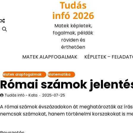
Tudás
Skip
to
infó 2026
content
Matek képletek,
fogalmak, példák
röviden és
érthetően
MATEK ALAPFOGALMAK
KÉPLETEK – FELADA
Matek alapfogalmak
Matematika
Római számok jelenté
Tudás infó - Kata
2025-07-25
A római számok évszázadokon át meghatározták az írásbeli 
nemcsak számokat, hanem történelmi korszakokat is me
Bevezetés