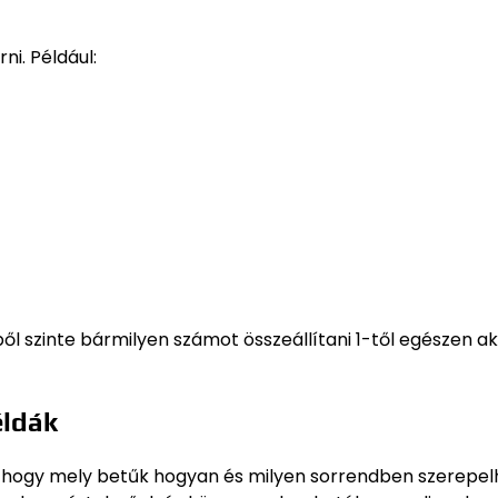
ni. Például:
lből szinte bármilyen számot összeállítani 1-től egészen a
éldák
, hogy mely betűk hogyan és milyen sorrendben szerepe