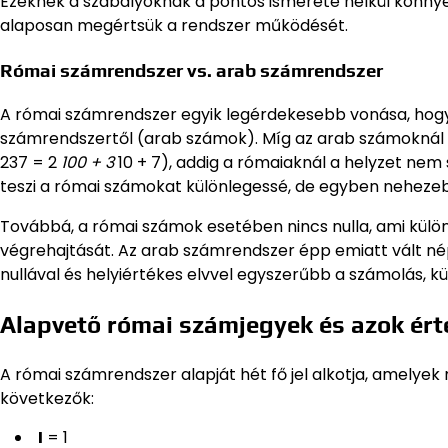
Ezeknek a szabályoknak a pontos ismerete nélkül könnye
alaposan megértsük a rendszer működését.
Római számrendszer vs. arab számrendszer
A római számrendszer egyik legérdekesebb vonása, hogy 
számrendszertől (arab számok). Míg az arab számoknál 
237 = 2
100 + 3
10 + 7), addig a rómaiaknál a helyzet nem
teszi a római számokat különlegessé, de egyben nehez
Továbbá, a római számok esetében nincs nulla, ami kül
végrehajtását. Az arab számrendszer épp emiatt vált n
nullával és helyiértékes elvvel egyszerűbb a számolás, 
Alapvető római számjegyek és azok ért
A római számrendszer alapját hét fő jel alkotja, amelyek
következők:
I
= 1