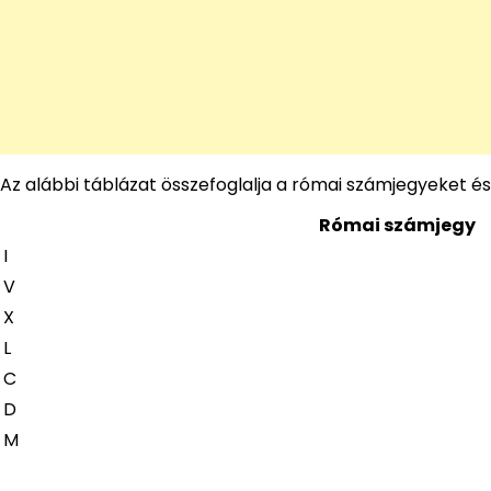
Az alábbi táblázat összefoglalja a római számjegyeket és
Római számjegy
I
V
X
L
C
D
M