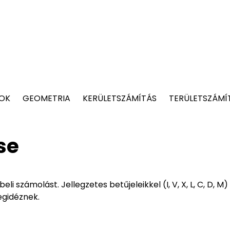
TOK
GEOMETRIA
KERÜLETSZÁMÍTÁS
TERÜLETSZÁMÍ
se
számolást. Jellegzetes betűjeleikkel (I, V, X, L, C, D, M)
gidéznek.