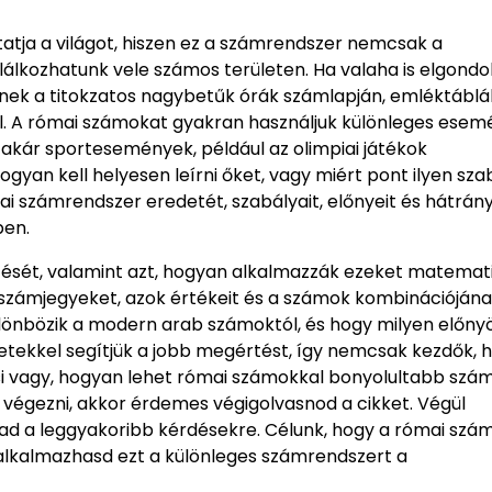
atja a világot, hiszen ez a számrendszer nemcsak a
lálkozhatunk vele számos területen. Ha valaha is elgondo
enek a titokzatos nagybetűk órák számlapján, emléktábl
ól. A római számokat gyakran használjuk különleges ese
 akár sportesemények, például az olimpiai játékok
yan kell helyesen leírni őket, vagy miért pont ilyen sza
i számrendszer eredetét, szabályait, előnyeit és hátrány
ben.
tését, valamint azt, hogyan alkalmazzák ezeket matemati
számjegyeket, azok értékeit és a számok kombinációján
különbözik a modern arab számoktól, és hogy milyen előny
letekkel segítjük a jobb megértést, így nemcsak kezdők,
csi vagy, hogyan lehet római számokkal bonyolultabb szá
 végezni, akkor érdemes végigolvasnod a cikket. Végül
t ad a leggyakoribb kérdésekre. Célunk, hogy a római szá
 alkalmazhasd ezt a különleges számrendszert a