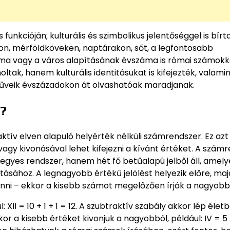
nkcióján; kulturális és szimbolikus jelentőséggel is bírta
on, mérföldköveken, naptárakon, sőt, a legfontosabb
ma vagy a város alapításának évszáma is római számokka
tak, hanem kulturális identitásukat is kifejezték, valami
űveik évszázadokon át olvashatóak maradjanak.
r?
ív elven alapuló helyérték nélküli számrendszer. Ez azt j
agy kivonásával lehet kifejezni a kívánt értéket. A szám
egyes rendszer, hanem hét fő betűalapú jelből áll, amel
ásához. A legnagyobb értékű jelölést helyezik előre, maj
nni – ekkor a kisebb számot megelőzően írják a nagyobb
: XII = 10 + 1 + 1 = 12. A szubtraktív szabály akkor lép életb
 a kisebb értéket kivonjuk a nagyobból, például: IV = 5 –