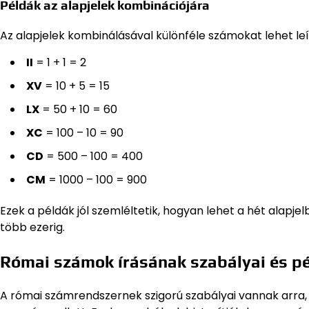
Példák az alapjelek kombinációjára
Az alapjelek kombinálásával különféle számokat lehet leír
II
= 1 + 1 = 2
XV
= 10 + 5 = 15
LX
= 50 + 10 = 60
XC
= 100 – 10 = 90
CD
= 500 – 100 = 400
CM
= 1000 – 100 = 900
Ezek a példák jól szemléltetik, hogyan lehet a hét alapje
több ezerig.
Római számok írásának szabályai és p
A római számrendszernek szigorú szabályai vannak arra