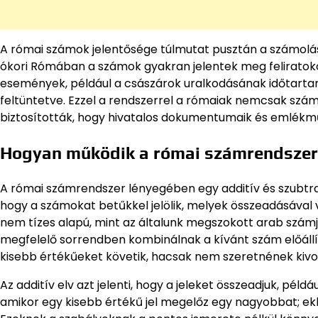
A római számok jelentősége túlmutat pusztán a számolás fu
ókori Rómában a számok gyakran jelentek meg feliratok
események, például a császárok uralkodásának időtarta
feltüntetve. Ezzel a rendszerrel a rómaiak nemcsak számol
biztosították, hogy hivatalos dokumentumaik és emlékm
Hogyan működik a római számrendsze
A római számrendszer lényegében egy additív és szubtrakt
hogy a számokat betűkkel jelölik, melyek összeadásával v
nem tízes alapú, mint az általunk megszokott arab számj
megfelelő sorrendben kombinálnak a kívánt szám előállít
kisebb értékűeket követik, hacsak nem szeretnének kivo
Az additív elv azt jelenti, hogy a jeleket összeadjuk, például
amikor egy kisebb értékű jel megelőz egy nagyobbat; ekkor