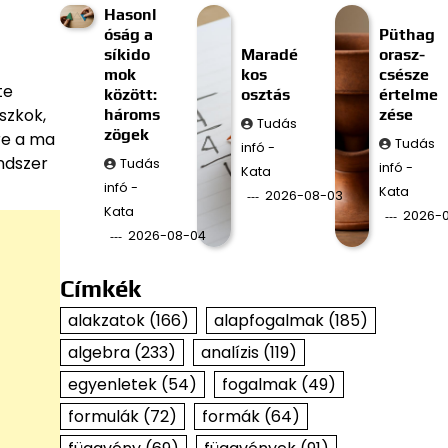
Hasonl
óság a
Püthag
síkido
Maradé
orasz-
mok
kos
csésze
te
között:
osztás
értelme
uszkok,
hároms
zése
Tudás
zögek
tre a ma
Tudás
infó -
ndszer
Tudás
infó -
Kata
infó -
Kata
2026-08-03
Kata
2026-
2026-08-04
Címkék
alakzatok
(166)
alapfogalmak
(185)
algebra
(233)
analízis
(119)
egyenletek
(54)
fogalmak
(49)
formulák
(72)
formák
(64)