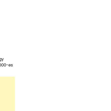
gy
1000-es