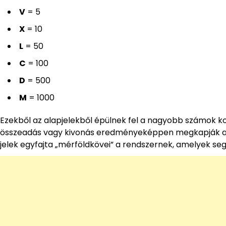
V
= 5
X
= 10
L
= 50
C
= 100
D
= 500
M
= 1000
Ezekből az alapjelekből épülnek fel a nagyobb számok ko
összeadás vagy kivonás eredményeképpen megkapják a kí
jelek egyfajta „mérföldkövei” a rendszernek, amelyek s