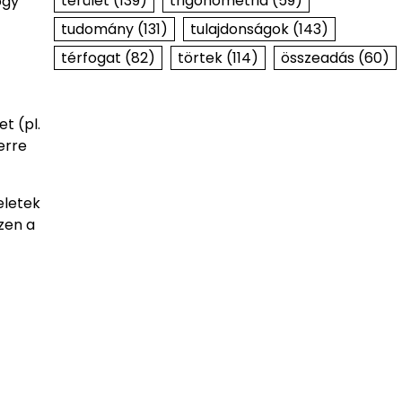
terület
(139)
trigonometria
(59)
ogy
tudomány
(131)
tulajdonságok
(143)
térfogat
(82)
törtek
(114)
összeadás
(60)
t (pl.
erre
eletek
zen a