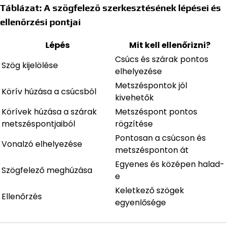
Táblázat: A szögfelező szerkesztésének lépései és
ellenőrzési pontjai
Lépés
Mit kell ellenőrizni?
Csúcs és szárak pontos
Szög kijelölése
elhelyezése
Metszéspontok jól
Körív húzása a csúcsból
kivehetők
Körívek húzása a szárak
Metszéspont pontos
metszéspontjaiból
rögzítése
Pontosan a csúcson és
Vonalzó elhelyezése
metszésponton át
Egyenes és középen halad-
Szögfelező meghúzása
e
Keletkező szögek
Ellenőrzés
egyenlősége