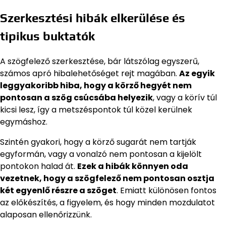
Szerkesztési hibák elkerülése és
tipikus buktatók
A szögfelező szerkesztése, bár látszólag egyszerű,
számos apró hibalehetőséget rejt magában.
Az egyik
leggyakoribb hiba, hogy a körző hegyét nem
pontosan a szög csúcsába helyezik
, vagy a körív túl
kicsi lesz, így a metszéspontok túl közel kerülnek
egymáshoz.
Szintén gyakori, hogy a körző sugarát nem tartják
egyformán, vagy a vonalzó nem pontosan a kijelölt
pontokon halad át.
Ezek a hibák könnyen oda
vezetnek, hogy a szögfelező nem pontosan osztja
két egyenlő részre a szöget
. Emiatt különösen fontos
az előkészítés, a figyelem, és hogy minden mozdulatot
alaposan ellenőrizzünk.