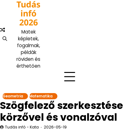
Tudás
Skip
to
infó
content
2026
Matek
képletek,
fogalmak,
példák
röviden és
érthetően
Geometria
Matematika
Szögfelező szerkesztése
körzővel és vonalzóval
Tudás infó - Kata
2026-05-19