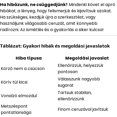
Ha hibázunk, ne csüggedjünk!
Mindenki követ el apró
hibákat, a lényeg, hogy felismerjük és kijavítsuk azokat.
Ha szükséges, kezdjük újra a szerkesztést, vagy
használjunk világosabb ceruzát, amit könnyebb
radírozni. Az ismétlés és a gyakorlás a siker kulcsa!
Táblázat: Gyakori hibák és megoldási javaslatok
Hiba típusa
Megoldási javaslat
Ellenőrizzük, helyezzük
Körző nem a csúcson
pontosan
Válasszunk nagyobb
Körív túl kicsi
sugarat
Tartsuk stabilan,
Vonalzó elmozdul
ellenőrizzünk
Metszéspont
Finom ceruzával javítsuk
pontatlansága