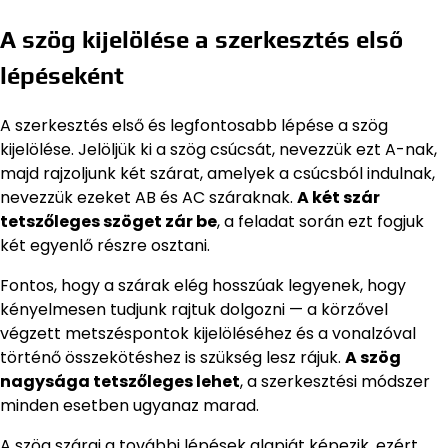
A szög kijelölése a szerkesztés első
lépéseként
A szerkesztés első és legfontosabb lépése a szög
kijelölése. Jelöljük ki a szög csúcsát, nevezzük ezt A-nak,
majd rajzoljunk két szárat, amelyek a csúcsból indulnak,
nevezzük ezeket AB és AC száraknak.
A két szár
tetszőleges szöget zár be
, a feladat során ezt fogjuk
két egyenlő részre osztani.
Fontos, hogy a szárak elég hosszúak legyenek, hogy
kényelmesen tudjunk rajtuk dolgozni — a körzővel
végzett metszéspontok kijelöléséhez és a vonalzóval
történő összekötéshez is szükség lesz rájuk.
A szög
nagysága tetszőleges lehet
, a szerkesztési módszer
minden esetben ugyanaz marad.
A szög szárai a további lépések alapját képezik, ezért