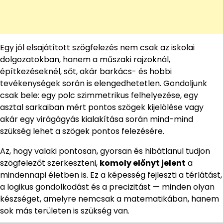
Egy jól elsajátított szögfelezés nem csak az iskolai
dolgozatokban, hanem a műszaki rajzoknál,
építkezéseknél, sőt, akár barkács- és hobbi
tevékenységek során is elengedhetetlen. Gondoljunk
csak bele: egy polc szimmetrikus felhelyezése, egy
asztal sarkaiban mért pontos szögek kijelölése vagy
akár egy virágágyás kialakítása során mind-mind
szükség lehet a szögek pontos felezésére.
Az, hogy valaki pontosan, gyorsan és hibátlanul tudjon
szögfelezőt szerkeszteni,
komoly előnyt jelent
a
mindennapi életben is. Ez a képesség fejleszti a térlátást,
a logikus gondolkodást és a precizitást — minden olyan
készséget, amelyre nemcsak a matematikában, hanem
sok más területen is szükség van.