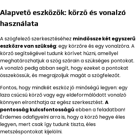
Alapvető eszközök: körző és vonalzó
használata
A szögfelező szerkesztéséhez
mindössze két egyszerű
eszközre van szükség
: egy körzőre és egy vonalzóra. A
körző segítségével tudunk körívet húzni, amellyel
meghatározhatjuk a szög szárain a szükséges pontokat.
A vonalzó pedig abban segít, hogy ezeket a pontokat
összekössük, és megrajzoljuk magát a szögfelezőt.
Fontos, hogy mindkét eszköz jó minőségű legyen: egy
laza csúcsú körző vagy egy eldeformálódott vonalzó
könnyen elronthatja az egész szerkesztést.
A
pontosság kulcsfontosságú
ebben a feladatban!
Érdemes odafigyelni arra is, hogy a körző hegye éles
legyen, mert csak így tudunk tiszta, éles
metszéspontokat kijelölni.