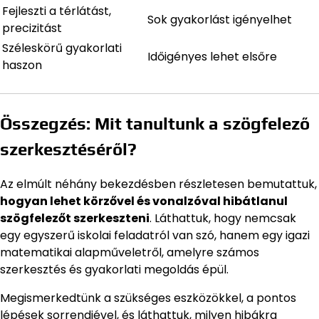
Fejleszti a térlátást,
Sok gyakorlást igényelhet
precizitást
Széleskörű gyakorlati
Időigényes lehet elsőre
haszon
Összegzés: Mit tanultunk a szögfelező
szerkesztéséről?
Az elmúlt néhány bekezdésben részletesen bemutattuk,
hogyan lehet körzővel és vonalzóval hibátlanul
szögfelezőt szerkeszteni
. Láthattuk, hogy nemcsak
egy egyszerű iskolai feladatról van szó, hanem egy igazi
matematikai alapműveletről, amelyre számos
szerkesztés és gyakorlati megoldás épül.
Megismerkedtünk a szükséges eszközökkel, a pontos
lépések sorrendjével, és láthattuk, milyen hibákra