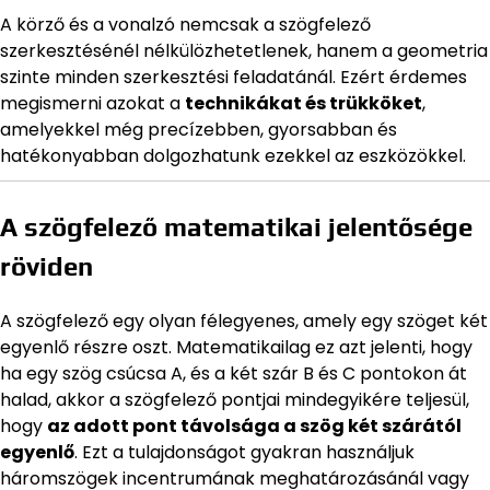
A körző és a vonalzó nemcsak a szögfelező
szerkesztésénél nélkülözhetetlenek, hanem a geometria
szinte minden szerkesztési feladatánál. Ezért érdemes
megismerni azokat a
technikákat és trükköket
,
amelyekkel még precízebben, gyorsabban és
hatékonyabban dolgozhatunk ezekkel az eszközökkel.
A szögfelező matematikai jelentősége
röviden
A szögfelező egy olyan félegyenes, amely egy szöget két
egyenlő részre oszt. Matematikailag ez azt jelenti, hogy
ha egy szög csúcsa A, és a két szár B és C pontokon át
halad, akkor a szögfelező pontjai mindegyikére teljesül,
hogy
az adott pont távolsága a szög két szárától
egyenlő
. Ezt a tulajdonságot gyakran használjuk
háromszögek incentrumának meghatározásánál vagy