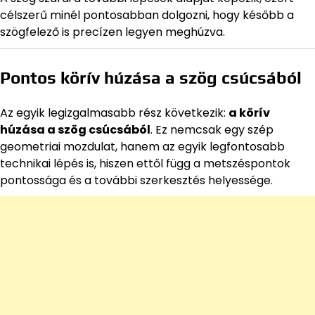
célszerű minél pontosabban dolgozni, hogy később a
szögfelező is precízen legyen meghúzva.
Pontos körív húzása a szög csúcsából
Az egyik legizgalmasabb rész következik:
a körív
húzása a szög csúcsából
. Ez nemcsak egy szép
geometriai mozdulat, hanem az egyik legfontosabb
technikai lépés is, hiszen ettől függ a metszéspontok
pontossága és a további szerkesztés helyessége.