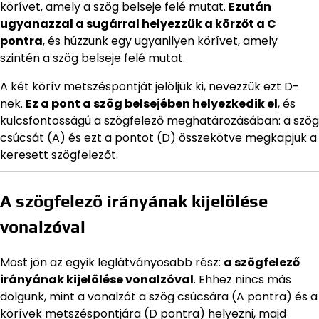
körívet, amely a szög belseje felé mutat.
Ezután
ugyanazzal a sugárral helyezzük a körzőt a C
pontra
, és húzzunk egy ugyanilyen körívet, amely
szintén a szög belseje felé mutat.
A két körív metszéspontját jelöljük ki, nevezzük ezt D-
nek.
Ez a pont a szög belsejében helyezkedik el
, és
kulcsfontosságú a szögfelező meghatározásában: a szög
csúcsát (A) és ezt a pontot (D) összekötve megkapjuk a
keresett szögfelezőt.
A szögfelező irányának kijelölése
vonalzóval
Most jön az egyik leglátványosabb rész:
a szögfelező
irányának kijelölése vonalzóval
. Ehhez nincs más
dolgunk, mint a vonalzót a szög csúcsára (A pontra) és a
körívek metszéspontjára (D pontra) helyezni, majd