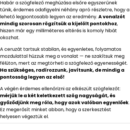
Habár a szögfelező meghúzása elsőre egyszerűnek
tűnik, érdemes odafigyelni néhány apró részletre, hogy a
lehető legpontosabb legyen az eredmény.
A vonalzót
mindig szorosan rögzítsük a kijelölt pontokhoz
,
hiszen már egy milliméteres eltérés is komoly hibát
okozhat.
A ceruzát tartsuk stabilan, és egyenletes, folyamatos
mozdulattal húzzuk meg a vonalat — ne szakítsuk meg
félúton, mert az megtörheti a szögfelező egyenességét.
Ha szükséges, radírozzunk, javítsunk, de mindig a
pontosság legyen az első!
A végén érdemes ellenőrizni az elkészült szögfelezőt:
mérjük le a két keletkezett szög nagyságát, és
győződjünk meg róla, hogy azok valóban egyenlőek
.
Ez megerősít minket abban, hogy a szerkesztést
helyesen végeztük el.