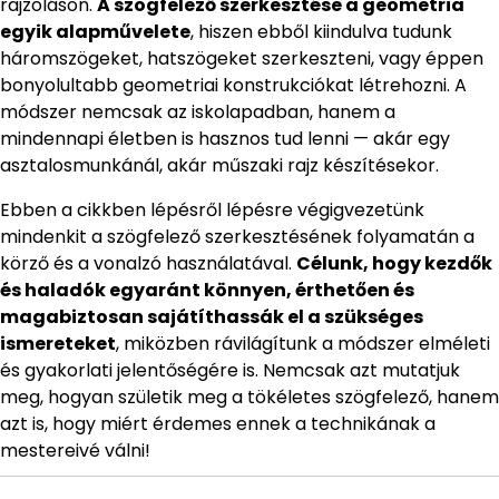
rajzoláson.
A szögfelező szerkesztése a geometria
egyik alapművelete
, hiszen ebből kiindulva tudunk
háromszögeket, hatszögeket szerkeszteni, vagy éppen
bonyolultabb geometriai konstrukciókat létrehozni. A
módszer nemcsak az iskolapadban, hanem a
mindennapi életben is hasznos tud lenni — akár egy
asztalosmunkánál, akár műszaki rajz készítésekor.
Ebben a cikkben lépésről lépésre végigvezetünk
mindenkit a szögfelező szerkesztésének folyamatán a
körző és a vonalzó használatával.
Célunk, hogy kezdők
és haladók egyaránt könnyen, érthetően és
magabiztosan sajátíthassák el a szükséges
ismereteket
, miközben rávilágítunk a módszer elméleti
és gyakorlati jelentőségére is. Nemcsak azt mutatjuk
meg, hogyan születik meg a tökéletes szögfelező, hanem
azt is, hogy miért érdemes ennek a technikának a
mestereivé válni!