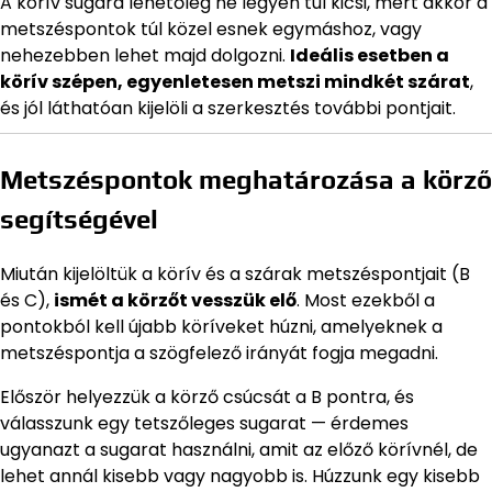
A körív sugara lehetőleg ne legyen túl kicsi, mert akkor a
metszéspontok túl közel esnek egymáshoz, vagy
nehezebben lehet majd dolgozni.
Ideális esetben a
körív szépen, egyenletesen metszi mindkét szárat
,
és jól láthatóan kijelöli a szerkesztés további pontjait.
Metszéspontok meghatározása a körző
segítségével
Miután kijelöltük a körív és a szárak metszéspontjait (B
és C),
ismét a körzőt vesszük elő
. Most ezekből a
pontokból kell újabb köríveket húzni, amelyeknek a
metszéspontja a szögfelező irányát fogja megadni.
Először helyezzük a körző csúcsát a B pontra, és
válasszunk egy tetszőleges sugarat — érdemes
ugyanazt a sugarat használni, amit az előző körívnél, de
lehet annál kisebb vagy nagyobb is. Húzzunk egy kisebb