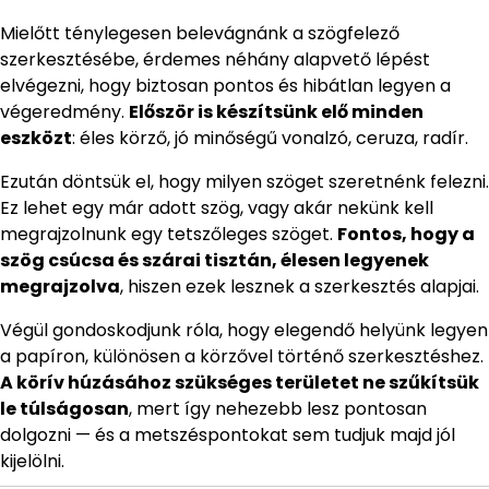
Mielőtt ténylegesen belevágnánk a szögfelező
szerkesztésébe, érdemes néhány alapvető lépést
elvégezni, hogy biztosan pontos és hibátlan legyen a
végeredmény.
Először is készítsünk elő minden
eszközt
: éles körző, jó minőségű vonalzó, ceruza, radír.
Ezután döntsük el, hogy milyen szöget szeretnénk felezni.
Ez lehet egy már adott szög, vagy akár nekünk kell
megrajzolnunk egy tetszőleges szöget.
Fontos, hogy a
szög csúcsa és szárai tisztán, élesen legyenek
megrajzolva
, hiszen ezek lesznek a szerkesztés alapjai.
Végül gondoskodjunk róla, hogy elegendő helyünk legyen
a papíron, különösen a körzővel történő szerkesztéshez.
A körív húzásához szükséges területet ne szűkítsük
le túlságosan
, mert így nehezebb lesz pontosan
dolgozni — és a metszéspontokat sem tudjuk majd jól
kijelölni.