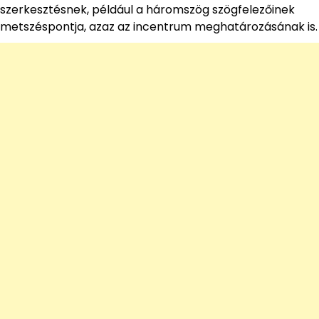
szerkesztésnek, például a háromszög szögfelezőinek
metszéspontja, azaz az incentrum meghatározásának is.