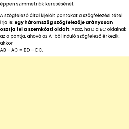
éppen szimmetriák keresésénél.
A szögfelező által kijelölt pontokat a szögfelezési tétel
írja le:
egy háromszög szögfelezője arányosan
osztja fel a szemközti oldalt
. Azaz, ha D a BC oldalnak
az a pontja, ahová az A-ból induló szögfelező érkezik,
akkor
AB ÷ AC = BD ÷ DC.