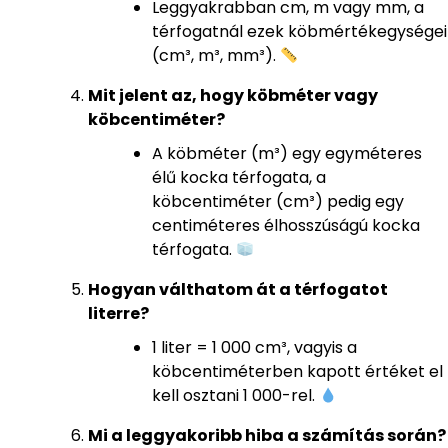
Leggyakrabban cm, m vagy mm, a
térfogatnál ezek köbmértékegységei
(cm³, m³, mm³).
Mit jelent az, hogy köbméter vagy
köbcentiméter?
A köbméter (m³) egy egyméteres
élű kocka térfogata, a
köbcentiméter (cm³) pedig egy
centiméteres élhosszúságú kocka
térfogata.
Hogyan válthatom át a térfogatot
literre?
1 liter = 1 000 cm³, vagyis a
köbcentiméterben kapott értéket el
kell osztani 1 000-rel.
Mi a leggyakoribb hiba a számítás során?