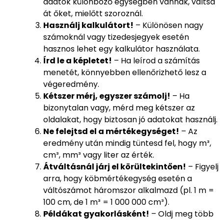
adatok különböző egységben vannak, váltsd
át őket, mielőtt szoroznál.
Használj kalkulátort!
– Különösen nagy
számoknál vagy tizedesjegyek esetén
hasznos lehet egy kalkulátor használata.
Írd le a képletet!
– Ha leírod a számítás
menetét, könnyebben ellenőrizhető lesz a
végeredmény.
Kétszer mérj, egyszer számolj!
– Ha
bizonytalan vagy, mérd meg kétszer az
oldalakat, hogy biztosan jó adatokat használj.
Ne felejtsd el a mértékegységet!
– Az
eredmény után mindig tüntesd fel, hogy m³,
cm³, mm³ vagy liter az érték.
Átváltásnál járj el körültekintően!
– Figyelj
arra, hogy köbmértékegység esetén a
váltószámot háromszor alkalmazd (pl. 1 m =
100 cm, de 1 m³ = 1 000 000 cm³).
Példákat gyakorlásként!
– Oldj meg több