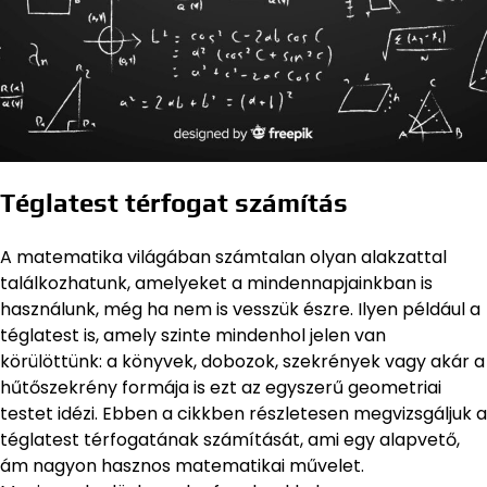
Téglatest térfogat számítás
A matematika világában számtalan olyan alakzattal
találkozhatunk, amelyeket a mindennapjainkban is
használunk, még ha nem is vesszük észre. Ilyen például a
téglatest is, amely szinte mindenhol jelen van
körülöttünk: a könyvek, dobozok, szekrények vagy akár a
hűtőszekrény formája is ezt az egyszerű geometriai
testet idézi. Ebben a cikkben részletesen megvizsgáljuk a
téglatest térfogatának számítását, ami egy alapvető,
ám nagyon hasznos matematikai művelet.