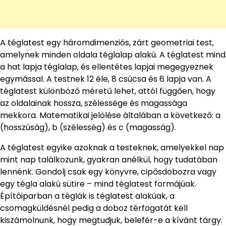
A téglatest egy háromdimenziós, zárt geometriai test,
amelynek minden oldala téglalap alakú. A téglatest mind
a hat lapja téglalap, és ellentétes lapjai megegyeznek
egymással. A testnek 12 éle, 8 csúcsa és 6 lapja van. A
téglatest különböző méretű lehet, attól függően, hogy
az oldalainak hossza, szélessége és magassága
mekkora. Matematikai jelölése általában a következő: a
(hosszúság), b (szélesség) és c (magasság).
A téglatest egyike azoknak a testeknek, amelyekkel nap
mint nap találkozunk, gyakran anélkül, hogy tudatában
lennénk. Gondolj csak egy könyvre, cipősdobozra vagy
egy tégla alakú sütire – mind téglatest formájúak.
Építőiparban a téglák is téglatest alakúak, a
csomagküldésnél pedig a doboz térfogatát kell
kiszámolnunk, hogy megtudjuk, belefér-e a kívánt tárgy.