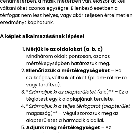
centiméterben, a másik méterben van, először át kell
váltani őket azonos egységre. Ellenkező esetben a
térfogat nem lesz helyes, vagy akár teljesen értelmetlen
eredményt kaphatunk.
A képlet alkalmazásának lépései
Mérjük le az oldalakat (a, b, c)
–
Mindhárom oldalt pontosan, azonos
mértékegységben határozzuk meg.
Ellenőrizzük a mértékegységeket
– Ha
szükséges, váltsuk át őket (pl. cm-ről m-re
vagy fordítva).
*
Számoljuk ki az alapterületet (a
b)** – Ez a
téglatest egyik alaplapjának területe.
*
Számoljuk ki a teljes térfogatot (alapterület
magasság)** – Végül szorozzuk meg az
alapterületet a harmadik oldallal.
Adjunk meg mértékegységet
– Az