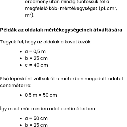
eredmény után mindig tüntessük fel a
megfelelő köb-mértékegységet (pl. cm³,
m³).
Példák az oldalak mértékegységeinek átváltására
Tegyük fel, hogy az oldalak a következők:
a = 0,5 m
b = 25 cm
c = 40 cm
Első lépésként váltsuk át a méterben megadott adatot
centiméterre:
0,5 m = 50 cm
Így most már minden adat centiméterben:
a = 50 cm
b = 25 cm