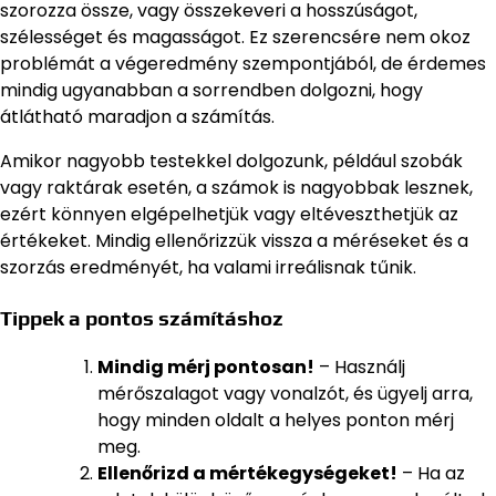
szorozza össze, vagy összekeveri a hosszúságot,
szélességet és magasságot. Ez szerencsére nem okoz
problémát a végeredmény szempontjából, de érdemes
mindig ugyanabban a sorrendben dolgozni, hogy
átlátható maradjon a számítás.
Amikor nagyobb testekkel dolgozunk, például szobák
vagy raktárak esetén, a számok is nagyobbak lesznek,
ezért könnyen elgépelhetjük vagy eltéveszthetjük az
értékeket. Mindig ellenőrizzük vissza a méréseket és a
szorzás eredményét, ha valami irreálisnak tűnik.
Tippek a pontos számításhoz
Mindig mérj pontosan!
– Használj
mérőszalagot vagy vonalzót, és ügyelj arra,
hogy minden oldalt a helyes ponton mérj
meg.
Ellenőrizd a mértékegységeket!
– Ha az