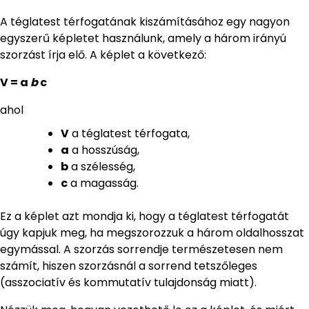
A téglatest térfogatának kiszámításához egy nagyon
egyszerű képletet használunk, amely a három irányú
szorzást írja elő. A képlet a következő:
V = a
b
c
ahol
V
a téglatest térfogata,
a
a hosszúság,
b
a szélesség,
c
a magasság.
Ez a képlet azt mondja ki, hogy a téglatest térfogatát
úgy kapjuk meg, ha megszorozzuk a három oldalhosszat
egymással. A szorzás sorrendje természetesen nem
számít, hiszen szorzásnál a sorrend tetszőleges
(asszociatív és kommutatív tulajdonság miatt).