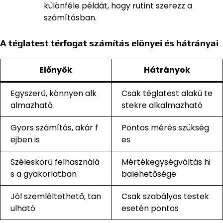
különféle példát, hogy rutint szerezz a
számításban.
A téglatest térfogat számítás előnyei és hátrányai
Előnyök
Hátrányok
Egyszerű, könnyen alk
Csak téglatest alakú te
almazható
stekre alkalmazható
Gyors számítás, akár f
Pontos mérés szükség
ejben is
es
Széleskörű felhasználá
Mértékegységváltás hi
s a gyakorlatban
balehetősége
Jól szemléltethető, tan
Csak szabályos testek
ulható
esetén pontos