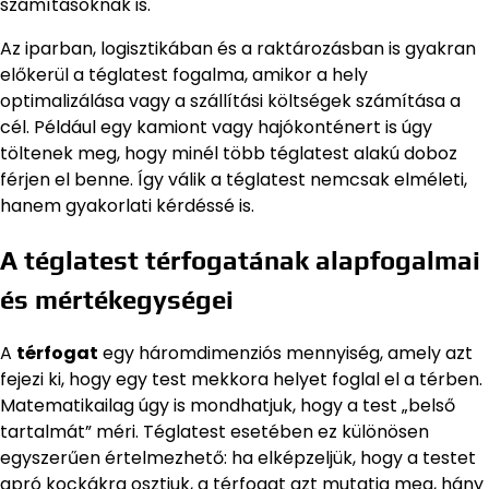
számításoknak is.
Az iparban, logisztikában és a raktározásban is gyakran
előkerül a téglatest fogalma, amikor a hely
optimalizálása vagy a szállítási költségek számítása a
cél. Például egy kamiont vagy hajókonténert is úgy
töltenek meg, hogy minél több téglatest alakú doboz
férjen el benne. Így válik a téglatest nemcsak elméleti,
hanem gyakorlati kérdéssé is.
A téglatest térfogatának alapfogalmai
és mértékegységei
A
térfogat
egy háromdimenziós mennyiség, amely azt
fejezi ki, hogy egy test mekkora helyet foglal el a térben.
Matematikailag úgy is mondhatjuk, hogy a test „belső
tartalmát” méri. Téglatest esetében ez különösen
egyszerűen értelmezhető: ha elképzeljük, hogy a testet
apró kockákra osztjuk, a térfogat azt mutatja meg, hány