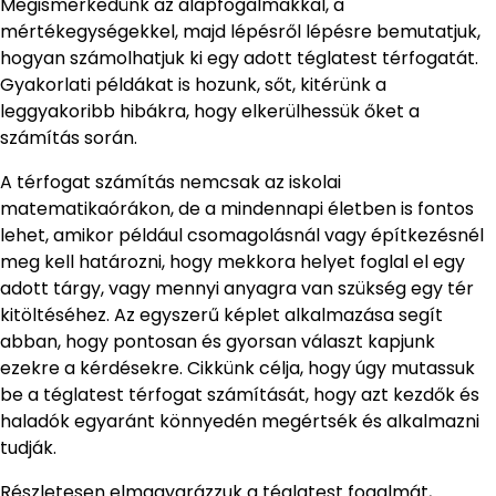
Megismerkedünk az alapfogalmakkal, a
mértékegységekkel, majd lépésről lépésre bemutatjuk,
hogyan számolhatjuk ki egy adott téglatest térfogatát.
Gyakorlati példákat is hozunk, sőt, kitérünk a
leggyakoribb hibákra, hogy elkerülhessük őket a
számítás során.
A térfogat számítás nemcsak az iskolai
matematikaórákon, de a mindennapi életben is fontos
lehet, amikor például csomagolásnál vagy építkezésnél
meg kell határozni, hogy mekkora helyet foglal el egy
adott tárgy, vagy mennyi anyagra van szükség egy tér
kitöltéséhez. Az egyszerű képlet alkalmazása segít
abban, hogy pontosan és gyorsan választ kapjunk
ezekre a kérdésekre. Cikkünk célja, hogy úgy mutassuk
be a téglatest térfogat számítását, hogy azt kezdők és
haladók egyaránt könnyedén megértsék és alkalmazni
tudják.
Részletesen elmagyarázzuk a téglatest fogalmát,