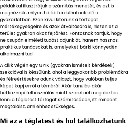
példákkal illusztráljuk a számítás menetét, és azt is
megnézzük, milyen hibák fordulhatnak elő a
gyakorlatban. Ezen kívül kitérünk a térfogat
mértékegységeire és azok átváltására is, hiszen ez a
terület gyakran okoz fejtörést. Fontosnak tartjuk, hogy
ne csupán elméleti tudást adjunk át, hanem hasznos,
praktikus tanácsokat is, amelyeket bárki könnyedén
alkalmazni tud.
A cikk végén egy GYIK (gyakran ismételt kérdések)
szekcióval is készülünk, ahol a leggyakoribb problémákra
és félreértésekre adunk választ, hogy valóban teljes
képet kapj erről a témáról. Akár tanulás, akár
hétköznapi felhasználás miatt szeretnél magabiztos
lenni a téglatest térfogat számításában, itt mindent
megtalálsz, ami ehhez szükséges.
Mi az a téglatest és hol találkozhatunk