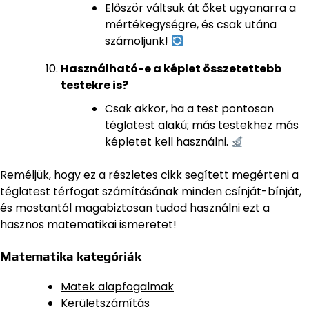
Először váltsuk át őket ugyanarra a
mértékegységre, és csak utána
számoljunk!
Használható-e a képlet összetettebb
testekre is?
Csak akkor, ha a test pontosan
téglatest alakú; más testekhez más
képletet kell használni.
Reméljük, hogy ez a részletes cikk segített megérteni a
téglatest térfogat számításának minden csínját-bínját,
és mostantól magabiztosan tudod használni ezt a
hasznos matematikai ismeretet!
Matematika kategóriák
Matek alapfogalmak
Kerületszámítás