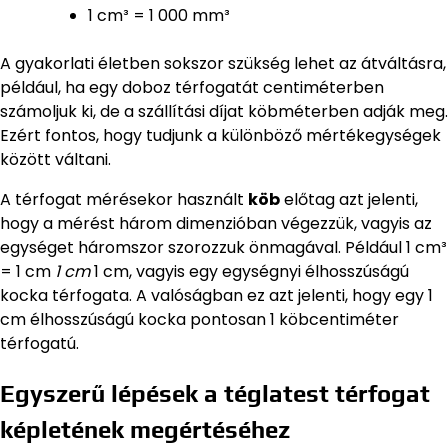
1 cm³ = 1 000 mm³
A gyakorlati életben sokszor szükség lehet az átváltásra,
például, ha egy doboz térfogatát centiméterben
számoljuk ki, de a szállítási díjat köbméterben adják meg.
Ezért fontos, hogy tudjunk a különböző mértékegységek
között váltani.
A térfogat mérésekor használt
köb
előtag azt jelenti,
hogy a mérést három dimenzióban végezzük, vagyis az
egységet háromszor szorozzuk önmagával. Például 1 cm³
= 1 cm
1 cm
1 cm, vagyis egy egységnyi élhosszúságú
kocka térfogata. A valóságban ez azt jelenti, hogy egy 1
cm élhosszúságú kocka pontosan 1 köbcentiméter
térfogatú.
Egyszerű lépések a téglatest térfogat
képletének megértéséhez