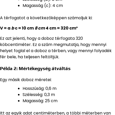
Magasság (c): 4 cm
A térfogatot a következőképpen számoljuk ki:
V = a
b
c = 10 cm
8 cm
4 cm = 320 cm³
Ez azt jelenti, hogy a doboz térfogata 320
köbcentiméter. Ez a szám megmutatja, hogy mennyi
helyet foglal el a doboz a térben, vagy mennyi folyadék
fér bele, ha teljesen feltöltjük.
Példa 2: Mértékegység átváltás
Egy másik doboz méretei:
Hosszúság: 0,6 m
Szélesség: 0,3 m
Magasság: 25 cm
Itt az egyik adat centiméterben, a többi méterben van