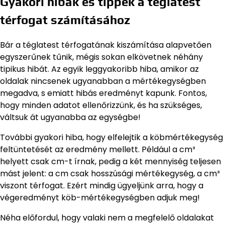
Gyakori hibák és tippek a téglatest
térfogat számításához
Bár a téglatest térfogatának kiszámítása alapvetően
egyszerűnek tűnik, mégis sokan elkövetnek néhány
tipikus hibát. Az egyik leggyakoribb hiba, amikor az
oldalak nincsenek ugyanabban a mértékegységben
megadva, s emiatt hibás eredményt kapunk. Fontos,
hogy minden adatot ellenőrizzünk, és ha szükséges,
váltsuk át ugyanabba az egységbe!
További gyakori hiba, hogy elfelejtik a köbmértékegység
feltüntetését az eredmény mellett. Például a cm³
helyett csak cm-t írnak, pedig a két mennyiség teljesen
mást jelent: a cm csak hosszúsági mértékegység, a cm³
viszont térfogat. Ezért mindig ügyeljünk arra, hogy a
végeredményt köb-mértékegységben adjuk meg!
Néha előfordul, hogy valaki nem a megfelelő oldalakat