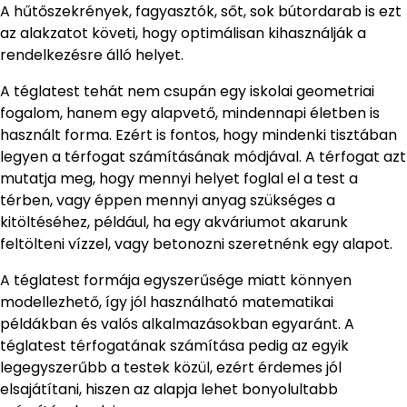
A hűtőszekrények, fagyasztók, sőt, sok bútordarab is ezt
az alakzatot követi, hogy optimálisan kihasználják a
rendelkezésre álló helyet.
A téglatest tehát nem csupán egy iskolai geometriai
fogalom, hanem egy alapvető, mindennapi életben is
használt forma. Ezért is fontos, hogy mindenki tisztában
legyen a térfogat számításának módjával. A térfogat azt
mutatja meg, hogy mennyi helyet foglal el a test a
térben, vagy éppen mennyi anyag szükséges a
kitöltéséhez, például, ha egy akváriumot akarunk
feltölteni vízzel, vagy betonozni szeretnénk egy alapot.
A téglatest formája egyszerűsége miatt könnyen
modellezhető, így jól használható matematikai
példákban és valós alkalmazásokban egyaránt. A
téglatest térfogatának számítása pedig az egyik
legegyszerűbb a testek közül, ezért érdemes jól
elsajátítani, hiszen az alapja lehet bonyolultabb