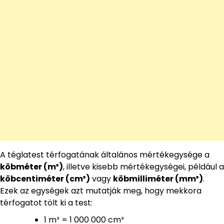
A téglatest térfogatának általános mértékegysége a
köbméter (m³)
, illetve kisebb mértékegységei, például a
köbcentiméter (cm³)
vagy
köbmilliméter (mm³)
.
Ezek az egységek azt mutatják meg, hogy mekkora
térfogatot tölt ki a test:
1 m³ = 1 000 000 cm³