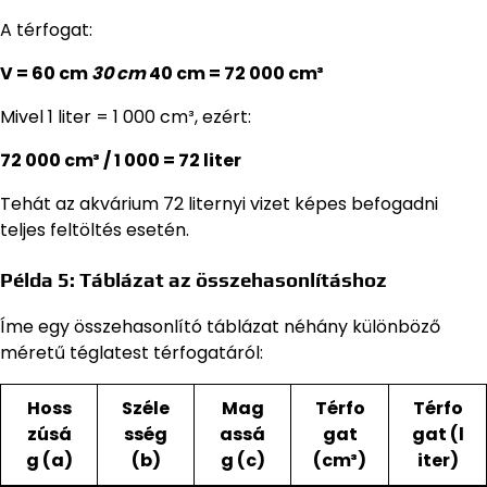
A térfogat:
V = 60 cm
30 cm
40 cm = 72 000 cm³
Mivel 1 liter = 1 000 cm³, ezért:
72 000 cm³ / 1 000 = 72 liter
Tehát az akvárium 72 liternyi vizet képes befogadni
teljes feltöltés esetén.
Példa 5: Táblázat az összehasonlításhoz
Íme egy összehasonlító táblázat néhány különböző
méretű téglatest térfogatáról:
Hoss
Széle
Mag
Térfo
Térfo
zúsá
sség
assá
gat
gat (l
g (a)
(b)
g (c)
(cm³)
iter)