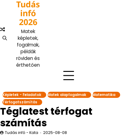
Tudás
Skip
to
infó
content
2026
Matek
képletek,
fogalmak,
példák
röviden és
érthetően
Képletek - Feladatok
Matek alapfogalmak
Matematika
Térfogatszámítás
Téglatest térfogat
számítás
Tudás infó - Kata
2025-08-08