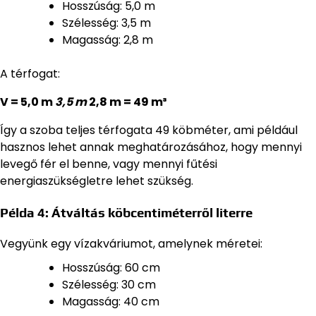
Hosszúság: 5,0 m
Szélesség: 3,5 m
Magasság: 2,8 m
A térfogat:
V = 5,0 m
3,5 m
2,8 m = 49 m³
Így a szoba teljes térfogata 49 köbméter, ami például
hasznos lehet annak meghatározásához, hogy mennyi
levegő fér el benne, vagy mennyi fűtési
energiaszükségletre lehet szükség.
Példa 4: Átváltás köbcentiméterről literre
Vegyünk egy vízakváriumot, amelynek méretei:
Hosszúság: 60 cm
Szélesség: 30 cm
Magasság: 40 cm