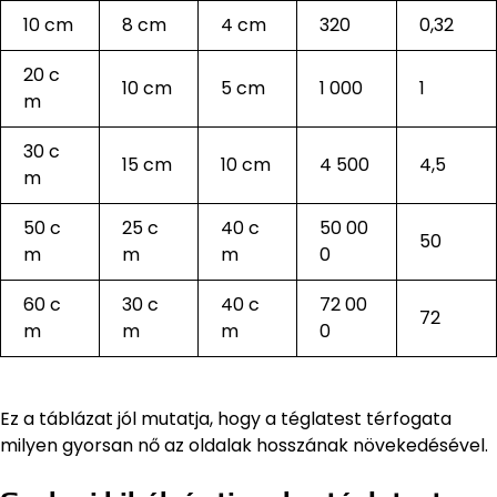
10 cm
8 cm
4 cm
320
0,32
20 c
10 cm
5 cm
1 000
1
m
30 c
15 cm
10 cm
4 500
4,5
m
50 c
25 c
40 c
50 00
50
m
m
m
0
60 c
30 c
40 c
72 00
72
m
m
m
0
Ez a táblázat jól mutatja, hogy a téglatest térfogata
milyen gyorsan nő az oldalak hosszának növekedésével.