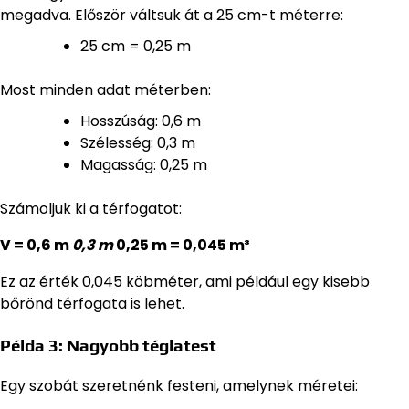
megadva. Először váltsuk át a 25 cm-t méterre:
25 cm = 0,25 m
Most minden adat méterben:
Hosszúság: 0,6 m
Szélesség: 0,3 m
Magasság: 0,25 m
Számoljuk ki a térfogatot:
V = 0,6 m
0,3 m
0,25 m = 0,045 m³
Ez az érték 0,045 köbméter, ami például egy kisebb
bőrönd térfogata is lehet.
Példa 3: Nagyobb téglatest
Egy szobát szeretnénk festeni, amelynek méretei: