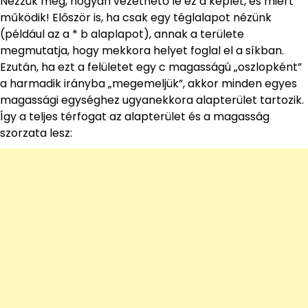
Nézzük meg, hogyan vezethető le ez a képlet, és miért
működik! Először is, ha csak egy téglalapot nézünk
(például az a * b alaplapot), annak a területe
megmutatja, hogy mekkora helyet foglal el a síkban.
Ezután, ha ezt a felületet egy c magasságú „oszlopként”
a harmadik irányba „megemeljük”, akkor minden egyes
magassági egységhez ugyanekkora alapterület tartozik.
Így a teljes térfogat az alapterület és a magasság
szorzata lesz: