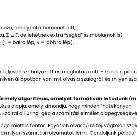
maza, amelyből a bemenet áll),
, Σ ⊆ Γ, de lehetnek extra “segéd” szimbólumok is),
 (L = balra lép, R = jobbra lép),
e teljesen szabályozott és meghatározott – minden pilla
milyen állapotban van, mit olvas a szalagról, és milyen sz
ármely algoritmus, amelyet formálisan le tudunk írni
-tézis alapja, amely kimondja, hogy minden “hatékonyan
Ezáltal a Turing-gép a számítási elmélet alapegységévé 
e miatt is fontos. Egyetlen olvasó/író fej, végtelen szal
ármilyen számítási folyamatot leírni. Gondoljunk például 