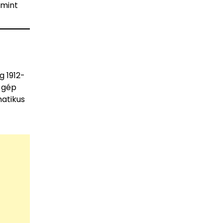
 mint
g 1912-
g-gép
matikus