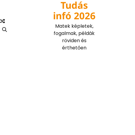
Tudás
Skip
to
infó 2026
content
Matek képletek,
fogalmak, példák
röviden és
érthetően