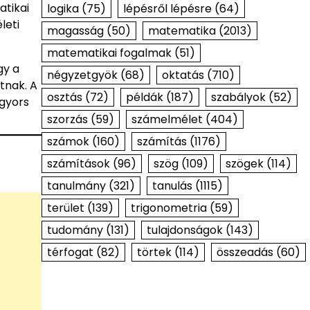
atikai
logika
(75)
lépésről lépésre
(64)
leti
magasság
(50)
matematika
(2013)
matematikai fogalmak
(51)
gy a
négyzetgyök
(68)
oktatás
(710)
tnak. A
osztás
(72)
példák
(187)
szabályok
(52)
 gyors
szorzás
(59)
számelmélet
(404)
számok
(160)
számítás
(1176)
számítások
(96)
szög
(109)
szögek
(114)
tanulmány
(321)
tanulás
(1115)
terület
(139)
trigonometria
(59)
tudomány
(131)
tulajdonságok
(143)
térfogat
(82)
törtek
(114)
összeadás
(60)