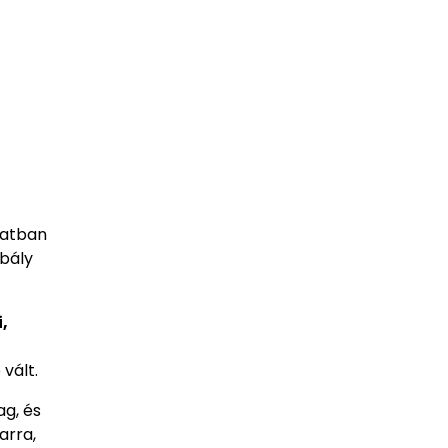
natban
abály
,
vált.
ag, és
arra,