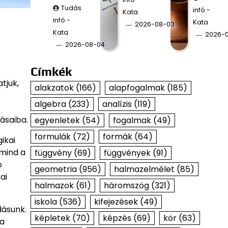
Tudás
infó -
Kata
infó -
Kata
2026-08-03
Kata
2026-
2026-08-04
Címkék
tjuk,
alakzatok
(166)
alapfogalmak
(185)
algebra
(233)
analízis
(119)
ásaiba.
egyenletek
(54)
fogalmak
(49)
formulák
(72)
formák
(64)
ikai
 mind a
függvény
(69)
függvények
(91)
ó
geometria
(956)
halmazelmélet
(85)
ai
halmazok
(61)
háromszög
(321)
iskola
(536)
kifejezések
(49)
dásunk.
képletek
(70)
képzés
(69)
kör
(63)
 a