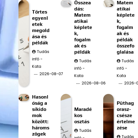
Összea
Matem
dás:
atikai
Törtes
Matem
képlete
egyenl
atikai
k,
etek
képlete
fogalm
megold
k,
ak és
ása és
fogalm
példák
példák
ak és
összefo
Tudás
példák
glalása
infó -
Tudás
Tudás
Kata
infó -
infó -
2026-08-07
Kata
Kata
2026-08-06
2026-
Hasonl
óság a
Püthag
síkido
Maradé
orasz-
mok
kos
csésze
között:
osztás
értelme
hároms
zése
Tudás
zögek
Tudás
infó -