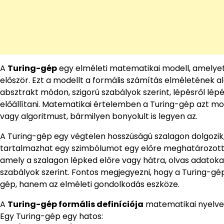
A
Turing-gép
egy elméleti matematikai modell, amelyet 
először. Ezt a modellt a formális számítás elméletének 
absztrakt módon, szigorú szabályok szerint, lépésről l
előállítani. Matematikai értelemben a Turing-gép azt m
vagy algoritmust, bármilyen bonyolult is legyen az.
A Turing-gép egy végtelen hosszúságú szalagon dolgozik
tartalmazhat egy szimbólumot egy előre meghatározott á
amely a szalagon lépked előre vagy hátra, olvas adatokat
szabályok szerint. Fontos megjegyezni, hogy a Turing-g
gép, hanem az elméleti gondolkodás eszköze.
A
Turing-gép formális definíciója
matematikai nyelve
Egy Turing-gép egy hatos: