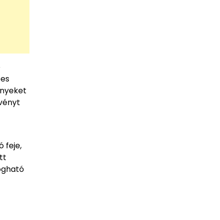
e
pes
ényeket
gvényt
 feje,
tt
ogható