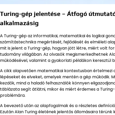
Turing-gép jelentése – Átfogó útmutató
alkalmazásig
A Turing-gép az informatikai, matematikai és logikai gondo
számítástechnika megértését, fejlődését és elméleti ala
mit is jelent a Turing-gép, hogyan jött létre, miért volt fo
tudomány világában. Az olvasók megismerkedhetnek Alan T
működésével, valamint a gyakorlati példákon keresztül b
A cikk alapvetően matematikai kontextusban értelmezi a 
lépéseket és elveket, amelyek mentén a gép működik. Mi
kezdők, mind a haladó felhasználók könnyen eligazodjan
táblázata segít átlátni, mikor és miért érdemes a Turin
problémára.
A bevezető után az alapfogalmak és a részletes definíci
Ezután Alan Turing életének jelentős állomásaira térünk