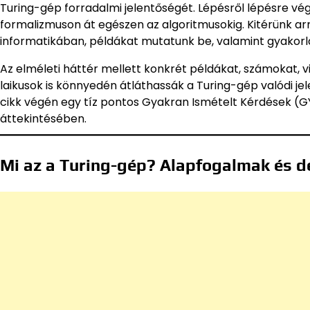
Turing-gép forradalmi jelentőségét. Lépésről lépésre v
formalizmuson át egészen az algoritmusokig. Kitérünk ar
informatikában, példákat mutatunk be, valamint gyakorla
Az elméleti háttér mellett konkrét példákat, számokat, v
laikusok is könnyedén átláthassák a Turing-gép valódi j
cikk végén egy tíz pontos Gyakran Ismételt Kérdések (GY
áttekintésében.
Mi az a Turing-gép? Alapfogalmak és de