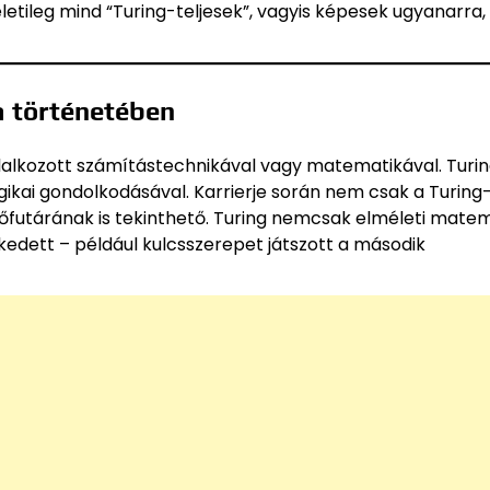
etileg mind “Turing-teljesek”, vagyis képesek ugyanarra,
a történetében
oglalkozott számítástechnikával vagy matematikával. Turin
 logikai gondolkodásával. Karrierje során nem csak a Turin
őfutárának is tekinthető. Turing nemcsak elméleti mate
edett – például kulcsszerepet játszott a második