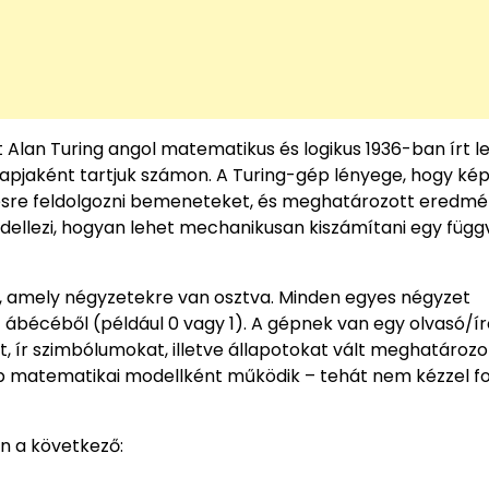
Alan Turing angol matematikus és logikus 1936-ban írt l
alapjaként tartjuk számon. A Turing-gép lényege, hogy ké
épésre feldolgozni bemeneteket, és meghatározott eredm
odellezi, hogyan lehet mechanikusan kiszámítani egy füg
, amely négyzetekre van osztva. Minden egyes négyzet
bécéből (például 0 vagy 1). A gépnek van egy olvasó/író
, ír szimbólumokat, illetve állapotokat vált meghatározo
ép matematikai modellként működik – tehát nem kézzel f
n a következő: