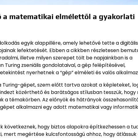
 a matematikai elmélettől a gyakorlati
lkodás egyik alappillére, amely lehetővé tette a digitális
pjainak lefektetését. Ebben a cikkben részletesen bemuta
rradalmi, illetve milyen szerepet tölt be napjainkban is a
uring zseniális gondolataival, a gép felépítésével,
etekintést nyerhetnek a “gép” elméleti és valós alkalmaz
Turing-gépet, szem előtt tartva azokat a képleteket, log
ndezt közérthető és barátságos stílusban tesszük, hogy
ak a témakörben. Az előnyök és hátrányok összehasonlít
g-gépet alkalmazni egy adott matematikai vagy informatik
ók következnek, hogy biztos alapokra építkezhessen a tu
 ki, mert megértése kulcsfontosságú ahhoz, hogy átlássuk