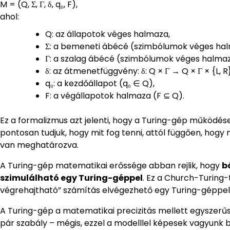
M = (Q, Σ, Γ, δ, q₀, F),
ahol:
Q: az állapotok véges halmaza,
Σ: a bemeneti ábécé (szimbólumok véges hal
Γ: a szalag ábécé (szimbólumok véges halmaza
δ: az átmenetfüggvény: δ: Q × Γ → Q × Γ × {L, R}
q₀: a kezdőállapot (q₀ ∈ Q),
F: a végállapotok halmaza (F ⊆ Q).
Ez a formalizmus azt jelenti, hogy a Turing-gép működés
pontosan tudjuk, hogy mit fog tenni, attól függően, hogy 
van meghatározva.
A Turing-gép matematikai erőssége abban rejlik, hogy
b
szimulálható egy Turing-géppel
. Ez a Church-Turing
végrehajtható” számítás elvégezhető egy Turing-géppel. 
A Turing-gép a matematikai precizitás mellett egyszerűség
pár szabály – mégis, ezzel a modelllel képesek vagyunk b