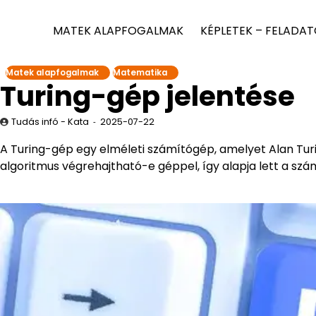
MATEK ALAPFOGALMAK
KÉPLETEK – FELADA
Matek alapfogalmak
Matematika
Turing-gép jelentése
Tudás infó - Kata
2025-07-22
A Turing-gép egy elméleti számítógép, amelyet Alan Tur
algoritmus végrehajtható-e géppel, így alapja lett a s