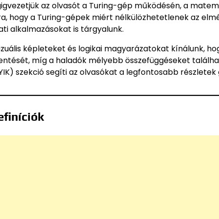
égigvezetjük az olvasót a Turing-gép működésén, a matem
ra, hogy a Turing-gépek miért nélkülözhetetlenek az elmé
ti alkalmazásokat is tárgyalunk.
izuális képleteket és logikai magyarázatokat kínálunk, ho
elentését, míg a haladók mélyebb összefüggéseket találha
IK) szekció segíti az olvasókat a legfontosabb részletek
finíciók