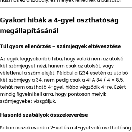
hasznos ez a szabály, és melyek lehetnek a buktatói.
Gyakori hibák a 4-gyel oszthatóság
megállapításánál
Túl gyors ellenőrzés – számjegyek eltévesztése
Az egyik leggyakoribb hiba, hogy valaki nem az utolsó
két számjegyet nézi, hanem csak az utolsót, vagy
véletlenül a szám elejét. Például a 1234 esetén az utolsó
két számjegy a 34, nem pedig csak a 4! A 34 / 4 = 8,5,
tehát nem osztható 4-gyel, hiába végződik 4-re. Ezért
mindig figyelni kell arra, hogy pontosan melyik
számjegyeket vizsgáljuk.
Hasonló szabályok összekeverése
Sokan összekeverik a 2-vel és a 4-gyel való oszthatóság