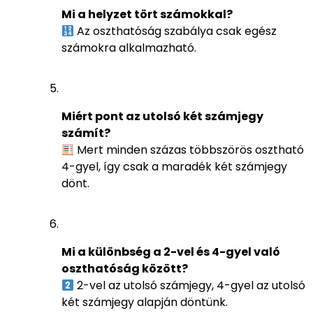
Mi a helyzet tört számokkal?
Az oszthatóság szabálya csak egész
számokra alkalmazható.
Miért pont az utolsó két számjegy
számít?
Mert minden százas többszörös osztható
4-gyel, így csak a maradék két számjegy
dönt.
Mi a különbség a 2-vel és 4-gyel való
oszthatóság között?
2-vel az utolsó számjegy, 4-gyel az utolsó
két számjegy alapján döntünk.