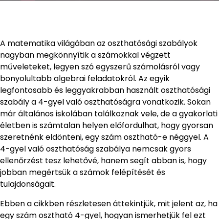
A matematika világában az oszthatósági szabályok
nagyban megkönnyítik a számokkal végzett
műveleteket, legyen szó egyszerű számolásról vagy
bonyolultabb algebrai feladatokról. Az egyik
legfontosabb és leggyakrabban használt oszthatósági
szabály a 4-gyel való oszthatóságra vonatkozik. Sokan
már általános iskolában találkoznak vele, de a gyakorlati
életben is számtalan helyen előfordulhat, hogy gyorsan
szeretnénk eldönteni, egy szám osztható-e néggyel. A
4-gyel való oszthatóság szabálya nemcsak gyors
ellenőrzést tesz lehetővé, hanem segít abban is, hogy
jobban megértsük a számok felépítését és
tulajdonságait.
Ebben a cikkben részletesen áttekintjük, mit jelent az, ha
egy szám osztható 4-gyel, hogyan ismerhetjük fel ezt