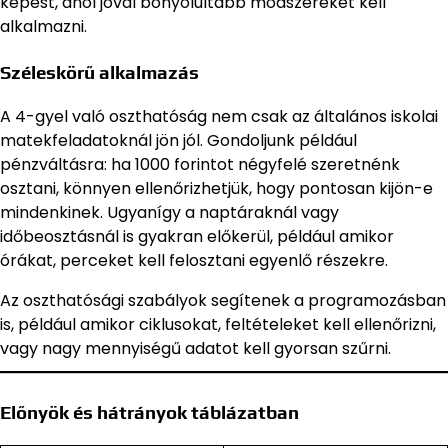
képest, ahol jóval bonyolultabb módszereket kell
alkalmazni.
Széleskörű alkalmazás
A 4-gyel való oszthatóság nem csak az általános iskolai
matekfeladatoknál jön jól. Gondoljunk például
pénzváltásra: ha 1000 forintot négyfelé szeretnénk
osztani, könnyen ellenőrizhetjük, hogy pontosan kijön-e
mindenkinek. Ugyanígy a naptáraknál vagy
időbeosztásnál is gyakran előkerül, például amikor
órákat, perceket kell felosztani egyenlő részekre.
Az oszthatósági szabályok segítenek a programozásban
is, például amikor ciklusokat, feltételeket kell ellenőrizni,
vagy nagy mennyiségű adatot kell gyorsan szűrni.
Előnyök és hátrányok táblázatban