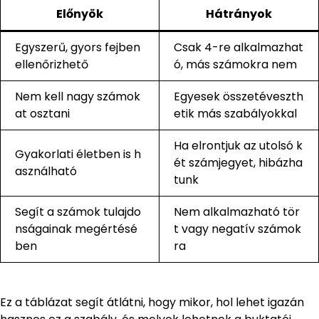
Előnyök
Hátrányok
Egyszerű, gyors fejben
Csak 4-re alkalmazhat
ellenőrizhető
ó, más számokra nem
Nem kell nagy számok
Egyesek összetéveszth
at osztani
etik más szabályokkal
Ha elrontjuk az utolsó k
Gyakorlati életben is h
ét számjegyet, hibázha
asználható
tunk
Segít a számok tulajdo
Nem alkalmazható tör
nságainak megértésé
t vagy negatív számok
ben
ra
Ez a táblázat segít átlátni, hogy mikor, hol lehet igazán