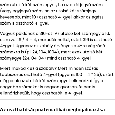
szám utolsó két számjegyét, ha az a kétjegyű szám
(vagy egyjegyű szám, ha az utolsó két számjegy
kevesebb, mint 10) osztható 4-gyel, akkor az egész
szám is osztható 4-gyel.
Vegyük példának a 316-ot! Az utolsó két számjegy a 16,
és mivel 16 / 4 = 4, maradék nélkül, ezért 316 is osztható
4-gyel. Ugyanez a szabály érvényes a 4-re végződő
számokra is (pl. 24, 104, 1004), mert ezek utolsó két
számjegye (24, 04, 04) mind osztható 4-gyel.
Miért működik ez a szabály? Mert minden százas
többszörös osztható 4-gyel (ugyanis 100 = 4 * 25), ezért
elég csak az utolsó két számjegyet ellenőrizni. Így a
nagyobb számokat is nagyon gyorsan, fejben is
ellenőrizhetjük, hogy oszthatók-e 4-gyel.
Az oszthatóság matematikai megfogalmazása