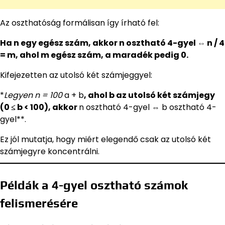
Az oszthatóság formálisan így írható fel:
Ha n egy egész szám, akkor n osztható 4-gyel ⇔ n / 4
= m, ahol m egész szám, a maradék pedig 0.
Kifejezetten az utolsó két számjeggyel:
*
Legyen n = 100
a + b
, ahol b az utolsó két számjegy
(0 ≤ b < 100), akkor
n osztható 4-gyel ⇔ b osztható 4-
gyel**.
Ez jól mutatja, hogy miért elegendő csak az utolsó két
számjegyre koncentrálni.
Példák a 4-gyel osztható számok
felismerésére