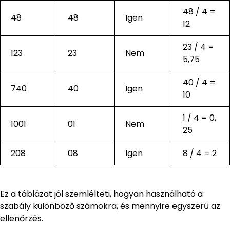
48 / 4 =
48
48
Igen
12
23 / 4 =
123
23
Nem
5,75
40 / 4 =
740
40
Igen
10
1 / 4 = 0,
1001
01
Nem
25
208
08
Igen
8 / 4 = 2
Ez a táblázat jól szemlélteti, hogyan használható a
szabály különböző számokra, és mennyire egyszerű az
ellenőrzés.