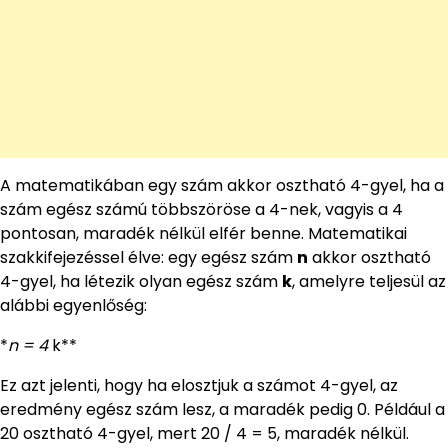
A matematikában egy szám akkor osztható 4-gyel, ha a
szám egész számú többszöröse a 4-nek, vagyis a 4
pontosan, maradék nélkül elfér benne. Matematikai
szakkifejezéssel élve: egy egész szám
n
akkor osztható
4-gyel, ha létezik olyan egész szám
k
, amelyre teljesül az
alábbi egyenlőség:
*
n = 4
k**
Ez azt jelenti, hogy ha elosztjuk a számot 4-gyel, az
eredmény egész szám lesz, a maradék pedig 0. Például a
20 osztható 4-gyel, mert 20 / 4 = 5, maradék nélkül.