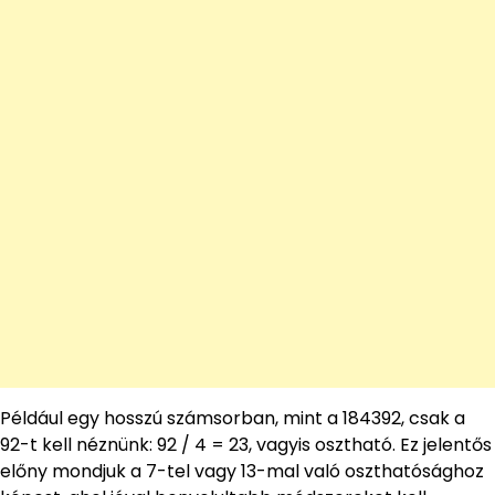
Például egy hosszú számsorban, mint a 184392, csak a
92-t kell néznünk: 92 / 4 = 23, vagyis osztható. Ez jelentős
előny mondjuk a 7-tel vagy 13-mal való oszthatósághoz