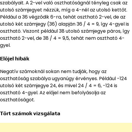
szabályait. A 2-vel való oszthatóságnál tényleg csak az
utolsó számjegyet nézzük, míg a 4-nél az utolsó kettőt.
Például a 36 végződik 6-ra, tehát osztható 2-vel, de az
utolsó két számjegy (36) alapján 36 / 4 = 9, így 4-gyel is
osztható. Viszont például 38 utolsó számjegye páros, így
osztható 2-vel, de 38 / 4 = 9,5, tehát nem osztható 4-
gyel.
Előjel hibák
Negatív számoknál sokan nem tudják, hogy az
oszthatóság szabálya ugyanúgy érvényes. Például -124
utolsó két számjegye 24, és mivel 24 / 4 = 6, -124 is
osztható 4-gyel. Az előjel nem befolyásolja az
oszthatóságot.
Tört számok vizsgálata