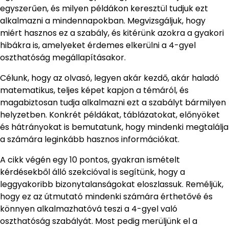
egyszerűen, és milyen példákon keresztül tudjuk ezt
alkalmazni a mindennapokban. Megvizsgáljuk, hogy
miért hasznos ez a szabály, és kitérünk azokra a gyakori
hibákra is, amelyeket érdemes elkerülni a 4-gyel
oszthatóság megállapításakor.
Célunk, hogy az olvasó, legyen akár kezdő, akár haladó
matematikus, teljes képet kapjon a témáról, és
magabiztosan tudja alkalmazni ezt a szabályt bármilyen
helyzetben. Konkrét példákat, táblázatokat, előnyöket
és hátrányokat is bemutatunk, hogy mindenki megtalálja
a számára leginkább hasznos információkat.
A cikk végén egy 10 pontos, gyakran ismételt
kérdésekből álló szekcióval is segítünk, hogy a
leggyakoribb bizonytalanságokat eloszlassuk. Reméljük,
hogy ez az útmutató mindenki számára érthetővé és
könnyen alkalmazhatóvá teszi a 4-gyel való
oszthatóság szabályát. Most pedig merüljünk el a