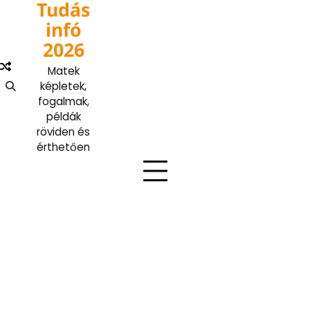
Tudás
Skip
to
infó
content
2026
Matek
képletek,
fogalmak,
példák
röviden és
érthetően