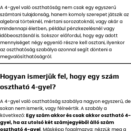
A 4-gyel való oszthatóság nem csak egy egyszerű
számtani tulajdonság, hanem komoly szerepet játszik az
algebrai törteknél, mértani sorozatoknál, vagy akár a
mindennapi életben, például pénzkezelésnél vagy
időbeosztásnál is. Sokszor előfordul, hogy egy adott
mennyiséget négy egyenlő részre kell osztani, ilyenkor
az oszthatóság szabálya azonnal segít dönteni a
megvalósíthatóságról.
Hogyan ismerjük fel, hogy egy szám
osztható 4-gyel?
A 4-gyel való oszthatóság szabálya nagyon egyszerű, de
sokan nem ismerik, vagy félreértik. A szabály a
következő:
Egy szám akkor és csak akkor osztható 4-
gyel, ha az utolsó két számjegyéből álló szám
osztható 4-gyel
. Másképp fogalmazva: nézzük meg a