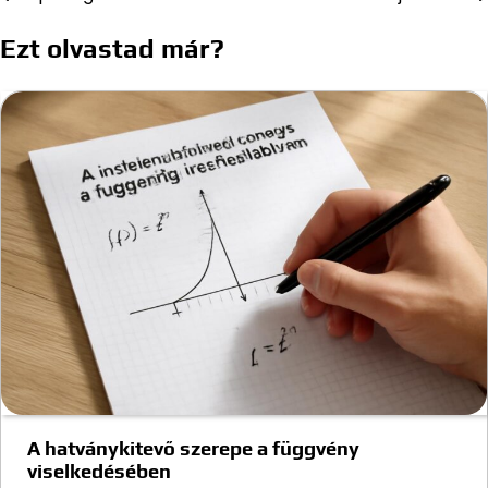
navigáció
Ezt olvastad már?
A hatványkitevő szerepe a függvény
viselkedésében