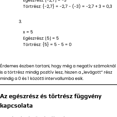
Egészrész: ⌊−2,7⌋ = −3
Törtrész: {−2,7} = −2,7 − (−3) = −2,7 + 3 = 0,3
x = 5
Egészrész: ⌊5⌋ = 5
Törtrész: {5} = 5 − 5 = 0
Érdemes észben tartani, hogy még a negatív számoknál
is a törtrész mindig pozitív lesz, hiszen a „levágott” rész
mindig a 0 és 1 közötti intervallumba esik.
Az egészrész és törtrész függvény
kapcsolata