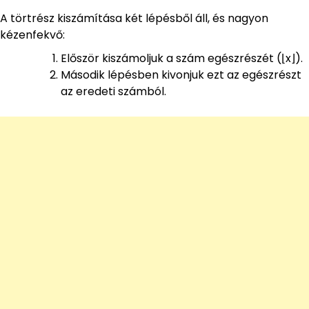
A törtrész kiszámítása két lépésből áll, és nagyon
kézenfekvő:
Először kiszámoljuk a szám egészrészét (⌊x⌋).
Második lépésben kivonjuk ezt az egészrészt
az eredeti számból.