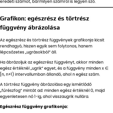
eredeti számot, bármilyen számról is legyen szó.
Grafikon: egészrész és törtrész
függvény ábrázolása
Az egészrész és törtrész függvények grafikonja kicsit
rendhagyó, hiszen egyik sem folytonos, hanem
lépcsőzetes „ugrásokból” áll.
Ha ábrázoljuk az egészrész függvényt, akkor minden
egész értéknél „ugrik” egyet, és a függvény minden x ∈
[n, n+1) intervallumban állandó, ahol n egész szám.
A törtrész függvény ábrázolása egy ismétlődő
„fűrészfog” mintát ad: minden egész értéknél 0, majd
egyenletesen nő 1-ig, ahol visszaugrik nullára.
Egészrész függvény grafikonja: