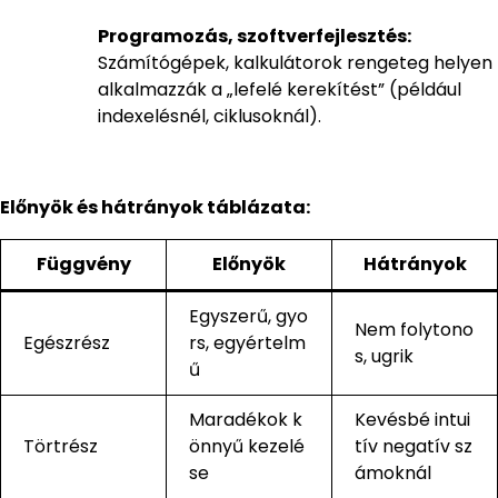
Programozás, szoftverfejlesztés:
Számítógépek, kalkulátorok rengeteg helyen
alkalmazzák a „lefelé kerekítést” (például
indexelésnél, ciklusoknál).
Előnyök és hátrányok táblázata:
Függvény
Előnyök
Hátrányok
Egyszerű, gyo
Nem folytono
Egészrész
rs, egyértelm
s, ugrik
ű
Maradékok k
Kevésbé intui
Törtrész
önnyű kezelé
tív negatív sz
se
ámoknál