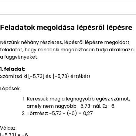
Feladatok megoldása lépésről lépésre
Nézzünk néhány részletes, lépésről lépésre megoldott
feladatot, hogy mindenki magabiztosan tudja alkalmazni
a függvényeket.
1. feladat:
Számítsd ki ⌊−5,73⌋ és {−5,73} értékét!
Lépések:
Keressük meg a legnagyobb egész számot,
amely nem nagyobb −5,73-nál. Ez −6.
Törtrész: −5,73 − (−6) = 0,27
Válasz:
⌊−5,73⌋ = −6