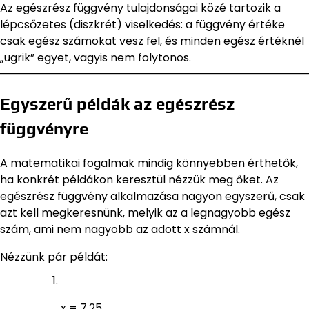
Az egészrész függvény tulajdonságai közé tartozik a
lépcsőzetes (diszkrét) viselkedés: a függvény értéke
csak egész számokat vesz fel, és minden egész értéknél
„ugrik” egyet, vagyis nem folytonos.
Egyszerű példák az egészrész
függvényre
A matematikai fogalmak mindig könnyebben érthetők,
ha konkrét példákon keresztül nézzük meg őket. Az
egészrész függvény alkalmazása nagyon egyszerű, csak
azt kell megkeresnünk, melyik az a legnagyobb egész
szám, ami nem nagyobb az adott x számnál.
Nézzünk pár példát:
x = 7,25