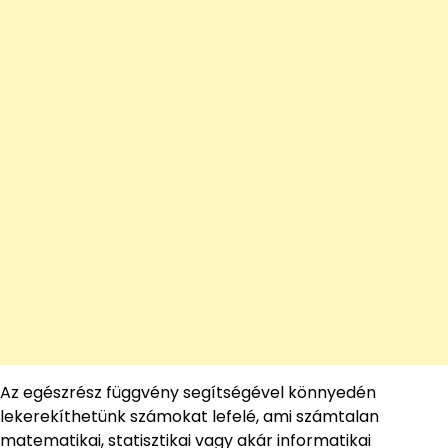
Az egészrész függvény segítségével könnyedén
lekerekíthetünk számokat lefelé, ami számtalan
matematikai, statisztikai vagy akár informatikai