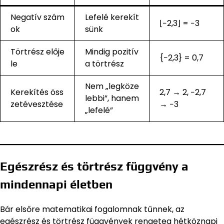
Negatív szám
Lefelé kerekít
⌊−2,3⌋ = −3
ok
sünk
Törtrész elője
Mindig pozitív
{−2,3} = 0,7
le
a törtrész
Nem „legköze
Kerekítés öss
2,7 → 2, −2,7
lebbi”, hanem
zetévesztése
→ −3
„lefelé”
Egészrész és törtrész függvény a
mindennapi életben
Bár elsőre matematikai fogalomnak tűnnek, az
egészrész és törtrész függvények rengeteg hétköznapi