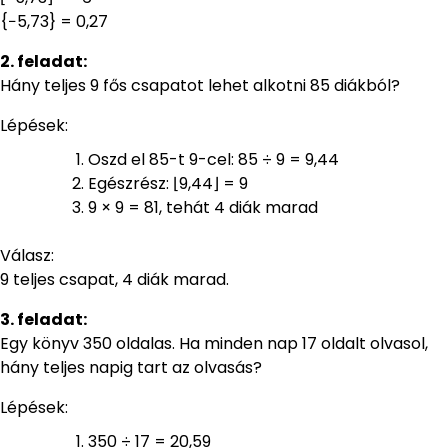
{−5,73} = 0,27
2. feladat:
Hány teljes 9 fős csapatot lehet alkotni 85 diákból?
Lépések:
Oszd el 85-t 9-cel: 85 ÷ 9 = 9,44
Egészrész: ⌊9,44⌋ = 9
9 × 9 = 81, tehát 4 diák marad
Válasz:
9 teljes csapat, 4 diák marad.
3. feladat:
Egy könyv 350 oldalas. Ha minden nap 17 oldalt olvasol,
hány teljes napig tart az olvasás?
Lépések:
350 ÷ 17 = 20,59