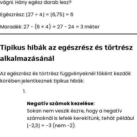
vágni. Hány egész darab lesz?
Egészrész: ⌊27 ÷ 4⌋ = ⌊6,75⌋ = 6
Maradék: 27 − (6 × 4) = 27 − 24 = 3 méter
Tipikus hibák az egészrész és törtrész
alkalmazásánál
Az egészrész és törtrész függvényeknél főként kezdők
körében jelentkeznek tipikus hibák:
Negatív számok kezelése:
Sokan nem veszik észre, hogy a negatív
számoknál is lefelé kerekítünk, tehát például
⌊−2,3⌋ = −3 (nem −2).