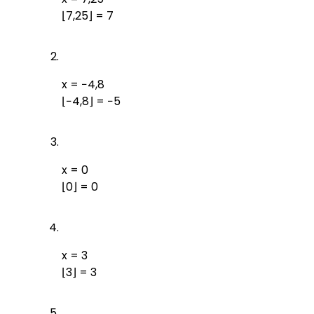
⌊7,25⌋ = 7
x = −4,8
⌊−4,8⌋ = −5
x = 0
⌊0⌋ = 0
x = 3
⌊3⌋ = 3