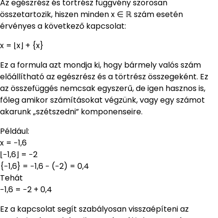
Az egészrész és törtrész függvény szorosan
összetartozik, hiszen minden x ∈ ℝ szám esetén
érvényes a következő kapcsolat:
x = ⌊x⌋ + {x}
Ez a formula azt mondja ki, hogy bármely valós szám
előállítható az egészrész és a törtrész összegeként. Ez
az összefüggés nemcsak egyszerű, de igen hasznos is,
főleg amikor számításokat végzünk, vagy egy számot
akarunk „szétszedni” komponenseire.
Például:
x = −1,6
⌊−1,6⌋ = −2
{−1,6} = −1,6 − (−2) = 0,4
Tehát
−1,6 = −2 + 0,4
Ez a kapcsolat segít szabályosan visszaépíteni az