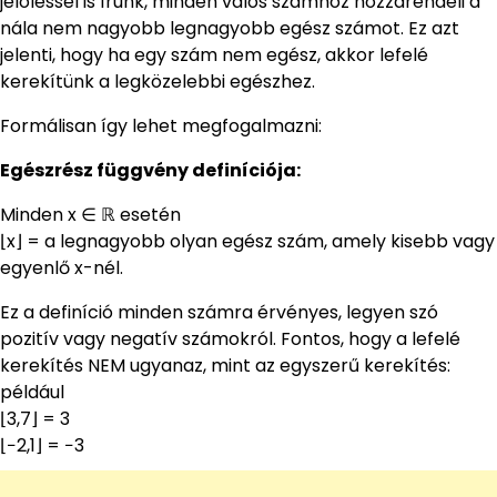
jelöléssel is írunk, minden valós számhoz hozzárendeli a
nála nem nagyobb legnagyobb egész számot. Ez azt
jelenti, hogy ha egy szám nem egész, akkor lefelé
kerekítünk a legközelebbi egészhez.
Formálisan így lehet megfogalmazni:
Egészrész függvény definíciója:
Minden x ∈ ℝ esetén
⌊x⌋ = a legnagyobb olyan egész szám, amely kisebb vagy
egyenlő x-nél.
Ez a definíció minden számra érvényes, legyen szó
pozitív vagy negatív számokról. Fontos, hogy a lefelé
kerekítés NEM ugyanaz, mint az egyszerű kerekítés:
például
⌊3,7⌋ = 3
⌊−2,1⌋ = −3