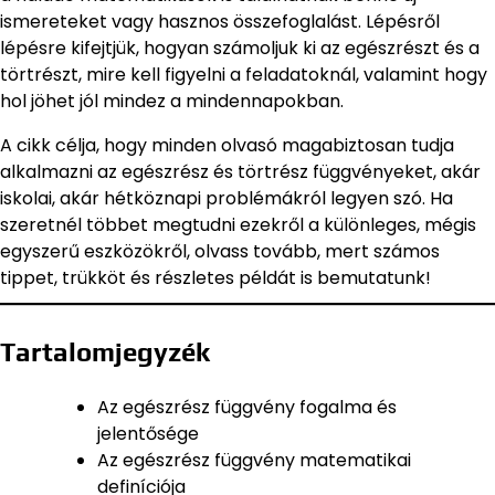
ismereteket vagy hasznos összefoglalást. Lépésről
lépésre kifejtjük, hogyan számoljuk ki az egészrészt és a
törtrészt, mire kell figyelni a feladatoknál, valamint hogy
hol jöhet jól mindez a mindennapokban.
A cikk célja, hogy minden olvasó magabiztosan tudja
alkalmazni az egészrész és törtrész függvényeket, akár
iskolai, akár hétköznapi problémákról legyen szó. Ha
szeretnél többet megtudni ezekről a különleges, mégis
egyszerű eszközökről, olvass tovább, mert számos
tippet, trükköt és részletes példát is bemutatunk!
Tartalomjegyzék
Az egészrész függvény fogalma és
jelentősége
Az egészrész függvény matematikai
definíciója