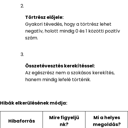
Törtrész előjele:
Gyakori tévedés, hogy a törtrész lehet
negatív, holott mindig 0 és 1 közötti pozitív
szám.
Összetévesztés kerekítéssel:
Az egészrész nem a szokásos kerekítés,
hanem mindig lefelé történik.
Hibák elkerülésének módja:
Mire figyeljü
Mi a helyes
Hibaforrás
nk?
megoldás?