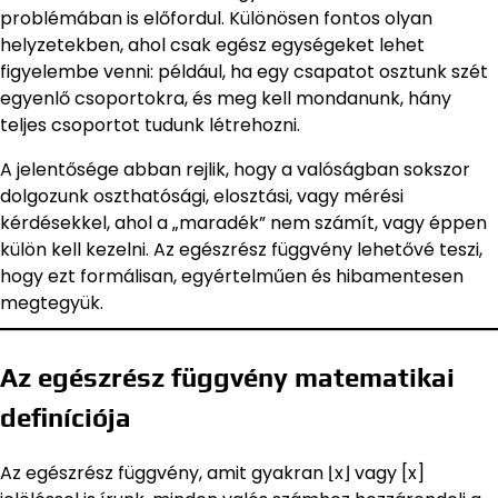
problémában is előfordul. Különösen fontos olyan
helyzetekben, ahol csak egész egységeket lehet
figyelembe venni: például, ha egy csapatot osztunk szét
egyenlő csoportokra, és meg kell mondanunk, hány
teljes csoportot tudunk létrehozni.
A jelentősége abban rejlik, hogy a valóságban sokszor
dolgozunk oszthatósági, elosztási, vagy mérési
kérdésekkel, ahol a „maradék” nem számít, vagy éppen
külön kell kezelni. Az egészrész függvény lehetővé teszi,
hogy ezt formálisan, egyértelműen és hibamentesen
megtegyük.
Az egészrész függvény matematikai
definíciója
Az egészrész függvény, amit gyakran ⌊x⌋ vagy [x]