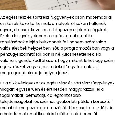
Az egészrész és törtrész függvények azon matematikai
eszközök közé tartoznak, amelyekről sokan hallanak
ugyan, de csak kevesen értik igazán a jelentőségüket.
Ezek a függvények nem csupán a matematika
tanulásának elején bukkannak fel, hanem számtalan
valós életbeli helyzetben, sőt, a programozásban vagy a
pénzügyi számításokban is nélkülözhetetlenek. Ha
valaha is gondolkodtál azon, hogy miként lehet egy szám
egész részét vagy a „maradékát” egy formulával
megragadni, akkor jó helyen jársz!
Ez a cikk végigvezet az egészrész és törtrész függvények
világán: egyszerűen és érthetően magyarázzuk el a
fogalmakat, bemutatjuk a legfontosabb
tulajdonságokat, és számos gyakorlati példán keresztül
mutatjuk meg ezek alkalmazását. Nemcsak a kezdők, de
a haladó matematikusok is találhatnak benne új