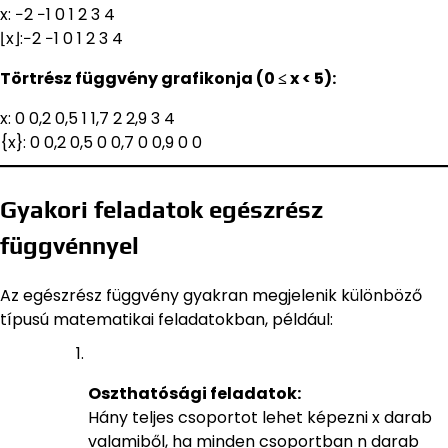
x: −2 −1 0 1 2 3 4
⌊x⌋:−2 −1 0 1 2 3 4
Törtrész függvény grafikonja (0 ≤ x < 5):
x: 0 0,2 0,5 1 1,7 2 2,9 3 4
{x}: 0 0,2 0,5 0 0,7 0 0,9 0 0
Gyakori feladatok egészrész
függvénnyel
Az egészrész függvény gyakran megjelenik különböző
típusú matematikai feladatokban, például:
Oszthatósági feladatok:
Hány teljes csoportot lehet képezni x darab
valamiből, ha minden csoportban n darab