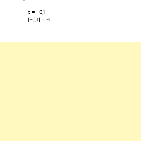
x = −0,1
⌊−0,1⌋ = −1