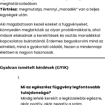
meghatározásában.
Törtrész:
megmutatja, mennyi „maradék” van a teljes
egységek után.
Aki magabiztosan kezeli ezeket a függvényeket,
könnyedén megbirkózik az olyan problémákkal is, ahol
mások elakadnak a kerekítések és osztás maradékkal
kapcsolatos buktatóinál. Érdemes begyakorolni mind az
elméleti, mind a gyakorlati oldalát, hiszen a mindennapi
életben is nagyon hasznosak.
Gyakran ismételt kérdések (GYIK)
Mi az egészrész függvény legfontosabb
tulajdonsága?
Mindig lefelé kerekít a legközelebbi egészre,
akár pozitív, akár negatív a szám.