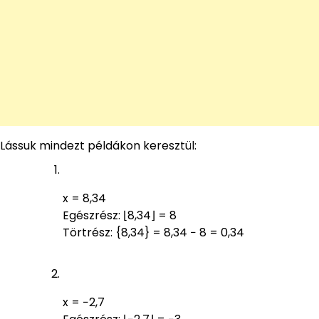
Lássuk mindezt példákon keresztül:
x = 8,34
Egészrész: ⌊8,34⌋ = 8
Törtrész: {8,34} = 8,34 − 8 = 0,34
x = −2,7