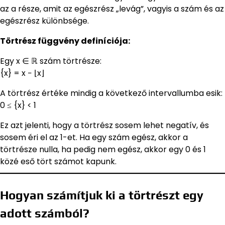
az a része, amit az egészrész „levág”, vagyis a szám és az
egészrész különbsége.
Törtrész függvény definíciója:
Egy x ∈ ℝ szám törtrésze:
{x} = x − ⌊x⌋
A törtrész értéke mindig a következő intervallumba esik:
0 ≤ {x} < 1
Ez azt jelenti, hogy a törtrész sosem lehet negatív, és
sosem éri el az 1-et. Ha egy szám egész, akkor a
törtrésze nulla, ha pedig nem egész, akkor egy 0 és 1
közé eső tört számot kapunk.
Hogyan számítjuk ki a törtrészt egy
adott számból?