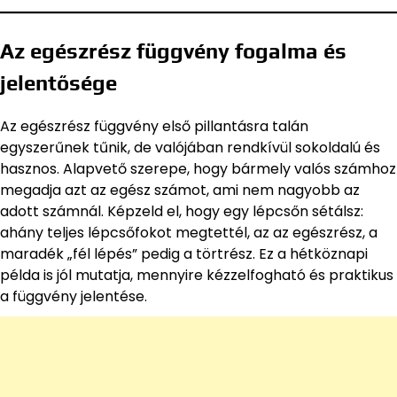
Az egészrész függvény fogalma és
jelentősége
Az egészrész függvény első pillantásra talán
egyszerűnek tűnik, de valójában rendkívül sokoldalú és
hasznos. Alapvető szerepe, hogy bármely valós számhoz
megadja azt az egész számot, ami nem nagyobb az
adott számnál. Képzeld el, hogy egy lépcsőn sétálsz:
ahány teljes lépcsőfokot megtettél, az az egészrész, a
maradék „fél lépés” pedig a törtrész. Ez a hétköznapi
példa is jól mutatja, mennyire kézzelfogható és praktikus
a függvény jelentése.