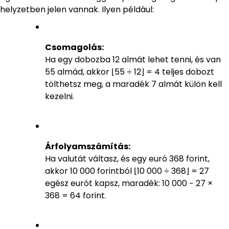
helyzetben jelen vannak. Ilyen például:
Csomagolás:
Ha egy dobozba 12 almát lehet tenni, és van
55 almád, akkor ⌊55 ÷ 12⌋ = 4 teljes dobozt
tölthetsz meg, a maradék 7 almát külön kell
kezelni.
Árfolyamszámítás:
Ha valutát váltasz, és egy euró 368 forint,
akkor 10 000 forintból ⌊10 000 ÷ 368⌋ = 27
egész eurót kapsz, maradék: 10 000 − 27 ×
368 = 64 forint.