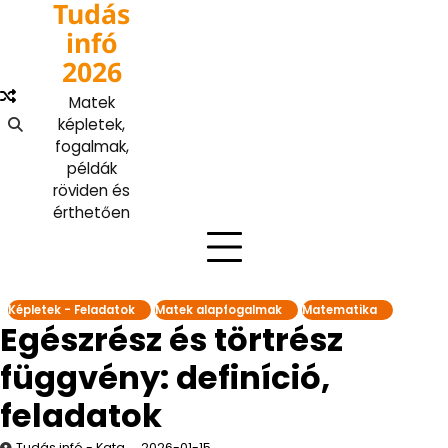
Tudás
Skip
to
infó
content
2026
Matek
képletek,
fogalmak,
példák
röviden és
érthetően
Képletek - Feladatok
Matek alapfogalmak
Matematika
Egészrész és törtrész
függvény: definíció,
feladatok
Tudás infó - Kata
2026-01-15