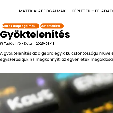
MATEK ALAPFOGALMAK
KÉPLETEK – FELADA
Matek alapfogalmak
Matematika
Gyöktelenítés
Tudás infó - Kata
2025-08-18
A gyöktelenítés az algebra egyik kulcsfontosságú művele
egyszerűsítjük. Ez megkönnyíti az egyenletek megoldását