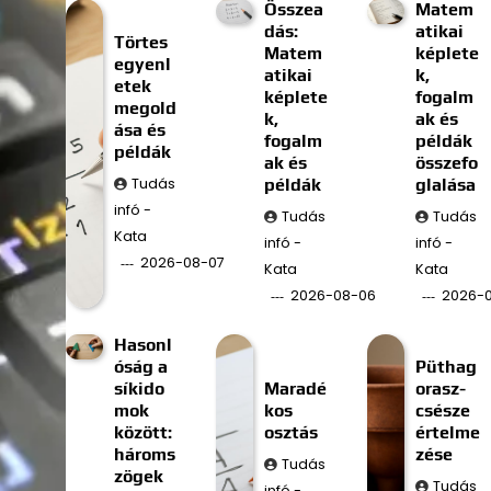
Összea
Matem
dás:
atikai
Törtes
Matem
képlete
egyenl
atikai
k,
etek
képlete
fogalm
megold
k,
ak és
ása és
fogalm
példák
példák
ak és
összefo
Tudás
példák
glalása
infó -
Tudás
Tudás
Kata
infó -
infó -
2026-08-07
Kata
Kata
2026-08-06
2026-
Hasonl
óság a
Püthag
síkido
Maradé
orasz-
mok
kos
csésze
között:
osztás
értelme
hároms
zése
Tudás
zögek
Tudás
infó -