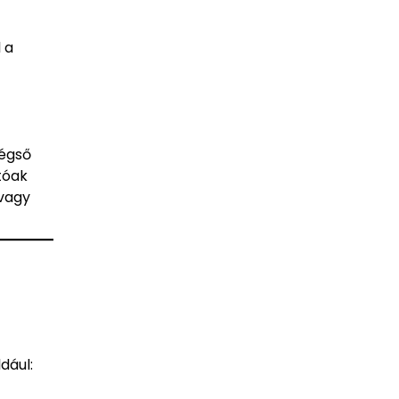
 a
végső
tóak
 vagy
dául: