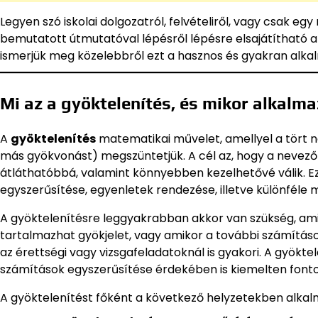
Legyen szó iskolai dolgozatról, felvételiről, vagy csak egy
bemutatott útmutatóval lépésről lépésre elsajátítható a 
ismerjük meg közelebbről ezt a hasznos és gyakran alka
Mi az a gyöktelenítés, és mikor alkalm
A
gyöktelenítés
matematikai művelet, amellyel a tört n
más gyökvonást) megszüntetjük. A cél az, hogy a nevezőbő
átláthatóbbá, valamint könnyebben kezelhetővé válik. Ez
egyszerűsítése, egyenletek rendezése, illetve különféle
A gyöktelenítésre leggyakrabban akkor van szükség, ami
tartalmazhat gyökjelet, vagy amikor a további számítás
az érettségi vagy vizsgafeladatoknál is gyakori. A gyök
számítások egyszerűsítése érdekében is kiemelten fonto
A gyöktelenítést főként a következő helyzetekben alkal