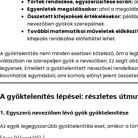
Törtek rendezése, egyszerűsítése során:
am
Egyenletek megoldásakor:
ahol a megoldás
Összetett kifejezések értékelésekor:
példáu
nevezőben gyökök szerepelnek.
További matematikai műveletek előkészí
kifejezés rendezése előfeltétel lehet.
A gyöktelenítés nem minden esetben kötelező, ám a leg
válaszban ne szerepeljen gyök a nevezőben. Ez segít ab
legyenek. Emellett a gyöktelenített nevezővel rendelk
kivonhatók egymásból, ami komoly előnyt jelent összete
A gyöktelenítés lépései: részletes útmu
1. Egyszerű nevezőben lévő gyök gyöktelenítése
Az egyik legegyszerűbb gyöktelenítési eset, amikor a tö