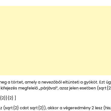
g a törtet, amely a nevezőből eltünteti a gyököt. Ezt úg
ifejezés megfelelő „párjával”, azaz jelen esetben (sqrt{2
{2}}{2} ]
(sqrt{2} cdot sqrt{2}), akkor a végeredmény 2 lesz (hi