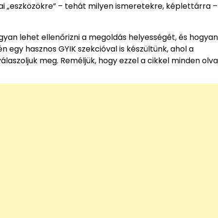
i „eszközökre” – tehát milyen ismeretekre, képlettárra –
 hogyan lehet ellenőrizni a megoldás helyességét, és hogyan
 egy hasznos GYIK szekcióval is készültünk, ahol a
álaszoljuk meg. Reméljük, hogy ezzel a cikkel minden olv