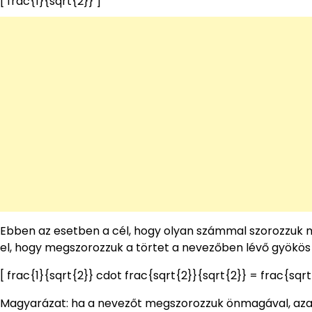
[ frac{1}{sqrt{2}} ]
Ebben az esetben a cél, hogy olyan számmal szorozzuk me
el, hogy megszorozzuk a törtet a nevezőben lévő gyökös k
[ frac{1}{sqrt{2}} cdot frac{sqrt{2}}{sqrt{2}} = frac{sqrt
Magyarázat: ha a nevezőt megszorozzuk önmagával, azaz 