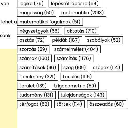
logika
(75)
lépésről lépésre
(64)
 van
magasság
(50)
matematika
(2013)
matematikai fogalmak
(51)
 lehet a
négyzetgyök
(68)
oktatás
(710)
asónk
osztás
(72)
példák
(187)
szabályok
(52)
szorzás
(59)
számelmélet
(404)
számok
(160)
számítás
(1176)
számítások
(96)
szög
(109)
szögek
(114)
tanulmány
(321)
tanulás
(1115)
terület
(139)
trigonometria
(59)
tudomány
(131)
tulajdonságok
(143)
térfogat
(82)
törtek
(114)
összeadás
(60)