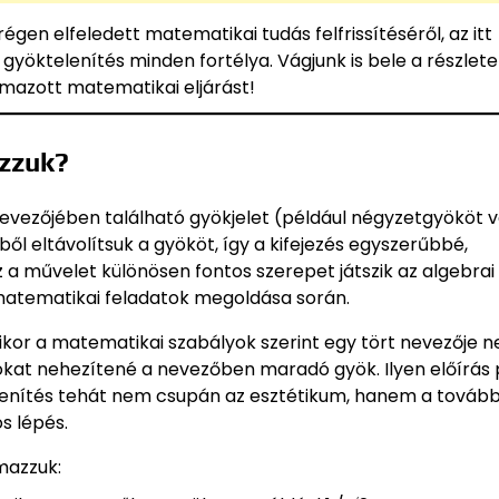
 régen elfeledett matematikai tudás felfrissítéséről, az itt
gyöktelenítés minden fortélya. Vágjunk is bele a részlete
lmazott matematikai eljárást!
azzuk?
evezőjében található gyökjelet (például négyzetgyököt 
l eltávolítsuk a gyököt, így a kifejezés egyszerűbbé,
 a művelet különösen fontos szerepet játszik az algebrai
 matematikai feladatok megoldása során.
kor a matematikai szabályok szerint egy tört nevezője 
okat nehezítené a nevezőben maradó gyök. Ilyen előírás 
telenítés tehát nem csupán az esztétikum, hanem a tovább
s lépés.
mazzuk: