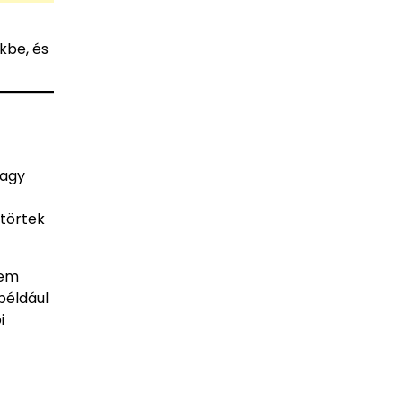
kbe, és
vagy
 törtek
nem
például
i