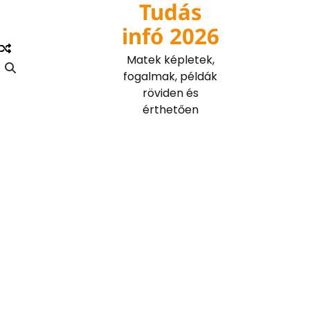
Tudás
Skip
to
infó 2026
content
Matek képletek,
fogalmak, példák
röviden és
érthetően