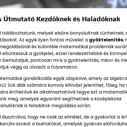
os Útmutató Kezdőknek és Haladóknak
találkozhatunk, melyek elsőre bonyolultnak tűnhetnek, 
sokat. Az egyik ilyen fontos művelet a
gyöktelenítés
,
 megoldásánál és különféle matematikai problémák során 
ől eltüntessük a gyökjelet, ezzel rendezettebbé és könny
 bemutatjuk, pontosan mi is a gyöktelenítés, mikor és mi
tjük végig az olvasót a folyamaton.
tematikai gondolkodás egyik alapköve, amely az algebra
rül. Sok diák számára komoly kihívást jelenthet, főleg, ha
mára érthetővé és alkalmazhatóvá tegye ezt a matematik
tunk meg, amelyek egyaránt segíthetnek a középiskolai
tanulóknak is feladatok megoldása során.
illusztrálva, hogy ne csak az elmélet, de a gyakorlat is é
elkerülni azokat a buktatókat, amelyek gyakran előforduln