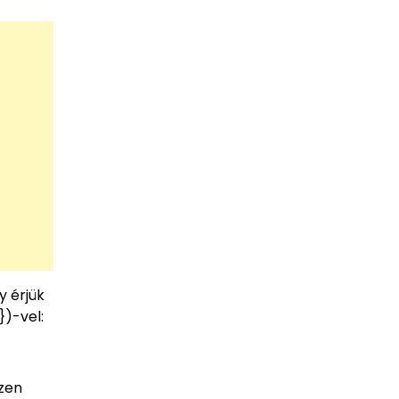
y érjük
})-vel:
szen