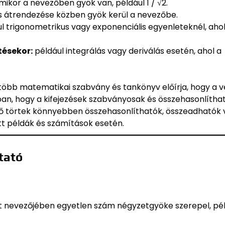
ikor a nevezőben gyök van, például 1 / √2.
 átrendezése közben gyök kerül a nevezőbe.
l trigonometrikus vagy exponenciális egyenleteknél, ahol
tésekor:
például integrálás vagy deriválás esetén, ahol a
több matematikai szabvány és tankönyv előírja, hogy a 
ban, hogy a kifejezések szabványosak és összehasonlítha
ező törtek könnyebben összehasonlíthatók, összeadhatók
tt példák és számítások esetén.
tató
rt nevezőjében egyetlen szám négyzetgyöke szerepel, pél