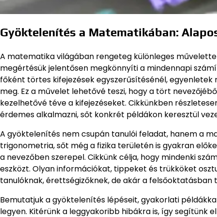
Gyöktelenítés a Matematikában: Alap
A matematika világában rengeteg különleges művelettel 
megértésük jelentősen megkönnyíti a mindennapi számítá
főként törtes kifejezések egyszerűsítésénél, egyenletek
meg. Ez a művelet lehetővé teszi, hogy a tört nevezőjéb
kezelhetővé téve a kifejezéseket. Cikkünkben részletesen
érdemes alkalmazni, sőt konkrét példákon keresztül veze
A gyöktelenítés nem csupán tanulói feladat, hanem a ma
trigonometria, sőt még a fizika területén is gyakran előke
a nevezőben szerepel. Cikkünk célja, hogy mindenki szá
eszközt. Olyan információkat, tippeket és trükköket osz
tanulóknak, érettségizőknek, de akár a felsőoktatásban 
Bemutatjuk a gyöktelenítés lépéseit, gyakorlati példákkal 
legyen. Kitérünk a leggyakoribb hibákra is, így segítünk 