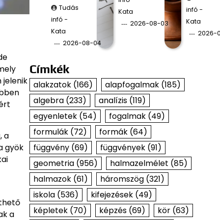
Tudás
infó -
Kata
infó -
Kata
2026-08-03
Kata
2026-
2026-08-04
de
Címkék
 mely
jelenik
alakzatok
(166)
alapfogalmak
(185)
ebben
algebra
(233)
analízis
(119)
ért
egyenletek
(54)
fogalmak
(49)
formulák
(72)
formák
(64)
, a
függvény
(69)
függvények
(91)
 a gyök
ai
geometria
(956)
halmazelmélet
(85)
halmazok
(61)
háromszög
(321)
iskola
(536)
kifejezések
(49)
rthető
képletek
(70)
képzés
(69)
kör
(63)
ak a