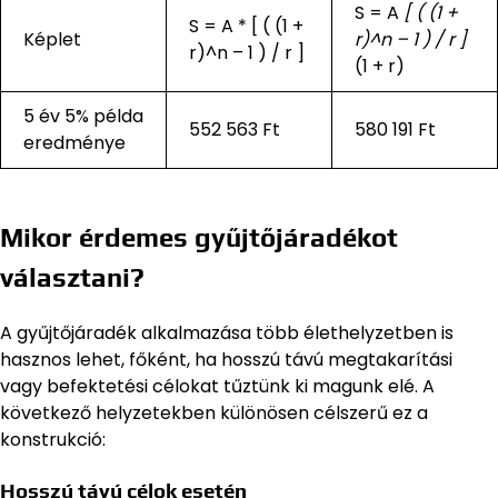
S = A
[ ( (1 +
S = A * [ ( (1 +
Képlet
r)^n – 1 ) / r ]
r)^n – 1 ) / r ]
(1 + r)
5 év 5% példa
552 563 Ft
580 191 Ft
eredménye
Mikor érdemes gyűjtőjáradékot
választani?
A gyűjtőjáradék alkalmazása több élethelyzetben is
hasznos lehet, főként, ha hosszú távú megtakarítási
vagy befektetési célokat tűztünk ki magunk elé. A
következő helyzetekben különösen célszerű ez a
konstrukció:
Hosszú távú célok esetén