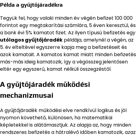
Példa a gyűjtőjáradékra
Tegyük fel, hogy valaki minden év végén befizet 100 000
forintot egy megtakarítási számlára, 5 éven keresztül, és
a bank évi 5% kamatot fizet. Az ilyen típusú befizetés egy
utólagos gyűjtőjáradék
példája, amelynél a végén, az
5. év elteltével egyszerre kapja meg a befizetéseit és
azok kamatait. A kamatos kamat miatt minden befizetés
más-más ideig kamatozik, így a végösszeg jelentősen
eltér egy egyszerű, kamat nélküli összegzéstől.
A gyűjtőjáradék működési
mechanizmusai
A gyűjtőjáradék működési elve rendkívül logikus és jól
nyomon követhető, különösen, ha matematikai
képletekkel is alátámasztjuk. Az alapja az, hogy minden
rendszeres befizetés a hátralévő időben kamatozik, azaz