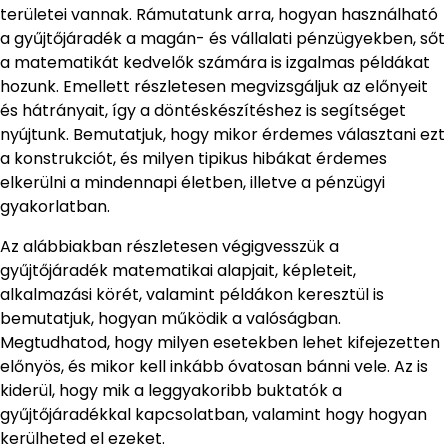
területei vannak. Rámutatunk arra, hogyan használható
a gyűjtőjáradék a magán- és vállalati pénzügyekben, sőt
a matematikát kedvelők számára is izgalmas példákat
hozunk. Emellett részletesen megvizsgáljuk az előnyeit
és hátrányait, így a döntéskészítéshez is segítséget
nyújtunk. Bemutatjuk, hogy mikor érdemes választani ezt
a konstrukciót, és milyen tipikus hibákat érdemes
elkerülni a mindennapi életben, illetve a pénzügyi
gyakorlatban.
Az alábbiakban részletesen végigvesszük a
gyűjtőjáradék matematikai alapjait, képleteit,
alkalmazási körét, valamint példákon keresztül is
bemutatjuk, hogyan működik a valóságban.
Megtudhatod, hogy milyen esetekben lehet kifejezetten
előnyös, és mikor kell inkább óvatosan bánni vele. Az is
kiderül, hogy mik a leggyakoribb buktatók a
gyűjtőjáradékkal kapcsolatban, valamint hogy hogyan
kerülheted el ezeket.