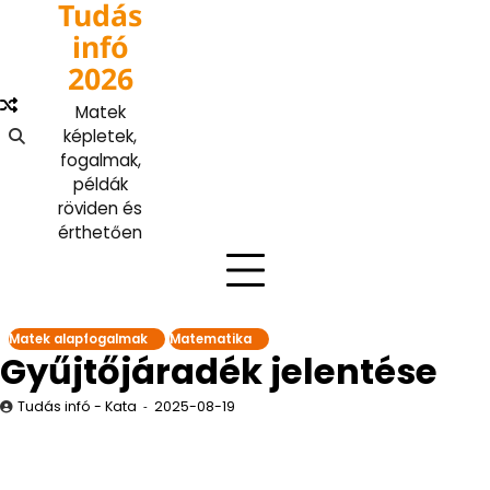
Tudás
Skip
to
infó
content
2026
Matek
képletek,
fogalmak,
példák
röviden és
érthetően
Matek alapfogalmak
Matematika
Gyűjtőjáradék jelentése
Tudás infó - Kata
2025-08-19