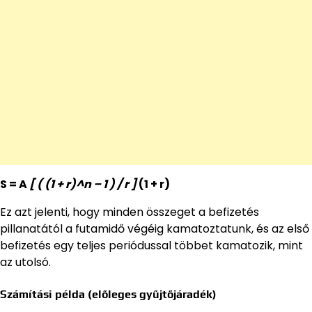
S = A
[ ( (1 + r)^n – 1 ) / r ]
(1 + r)
Ez azt jelenti, hogy minden összeget a befizetés
pillanatától a futamidő végéig kamatoztatunk, és az első
befizetés egy teljes periódussal többet kamatozik, mint
az utolsó.
Számítási példa (előleges gyűjtőjáradék)