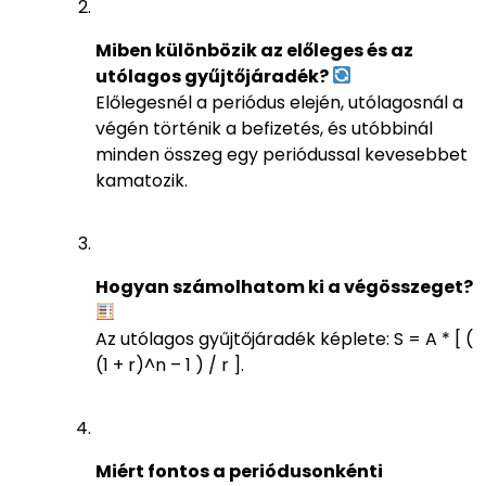
Miben különbözik az előleges és az
utólagos gyűjtőjáradék?
Előlegesnél a periódus elején, utólagosnál a
végén történik a befizetés, és utóbbinál
minden összeg egy periódussal kevesebbet
kamatozik.
Hogyan számolhatom ki a végösszeget?
Az utólagos gyűjtőjáradék képlete: S = A * [ (
(1 + r)^n – 1 ) / r ].
Miért fontos a periódusonkénti