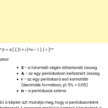
*
S = A
[ ( (1 + r)^n – 1 ) / r ]**
ahol:
S
– a futamidő végén kifizetendő összeg
A
– az egy periódusban befizetett összeg
r
– az egy periódusra eső kamatláb
(decimális formában, pl. 5% = 0.05)
n
– a periódusok száma
Ez a képlet azt mutatja meg, hogy a periódusonként