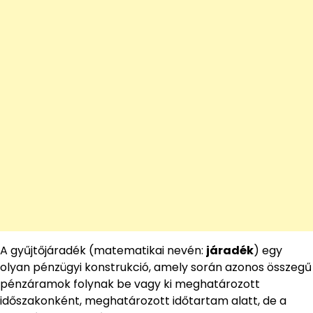
A gyűjtőjáradék (matematikai nevén:
járadék
) egy
olyan pénzügyi konstrukció, amely során azonos összegű
pénzáramok folynak be vagy ki meghatározott
időszakonként, meghatározott időtartam alatt, de a