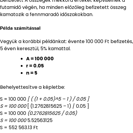
befizetett A összegek mekkora értéket képviselnek a
futamidő végén, ha minden előzőleg befizetett összeg
kamatozik a fennmaradó időszakokban.
Példa számítással
Vegyük a korábbi példánkat: évente 100 000 Ft befizetés,
5 éven keresztül, 5% kamattal.
A = 100 000
r = 0.05
n = 5
Behelyettesítve a képletbe:
S = 100 000
[ ( (1 + 0.05)^5 – 1 ) / 0.05 ]
S = 100 000
[ (1.2762815625 – 1) / 0.05 ]
S = 100 000
(0.2762815625 / 0.05)
S = 100 000
5.52563125
S = 552 563.13 Ft