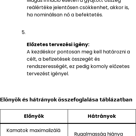
Magas infláció esetén a gyűjtött összeg
reálértéke jelentősen csökkenhet, akkor is,
ha nominálisan nő a befektetés.
Előzetes tervezési igény:
A kezdéskor pontosan meg kell határozni a
célt, a befizetések összegét és
rendszerességét, ez pedig komoly előzetes
tervezést igényel.
Előnyök és hátrányok összefoglalása táblázatban
Előnyök
Hátrányok
Kamatok maximalizálá
Rugalmasság hiánya