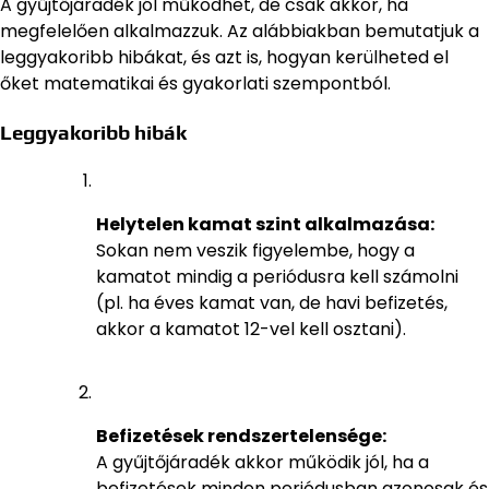
A gyűjtőjáradék jól működhet, de csak akkor, ha
megfelelően alkalmazzuk. Az alábbiakban bemutatjuk a
leggyakoribb hibákat, és azt is, hogyan kerülheted el
őket matematikai és gyakorlati szempontból.
Leggyakoribb hibák
Helytelen kamat szint alkalmazása:
Sokan nem veszik figyelembe, hogy a
kamatot mindig a periódusra kell számolni
(pl. ha éves kamat van, de havi befizetés,
akkor a kamatot 12-vel kell osztani).
Befizetések rendszertelensége:
A gyűjtőjáradék akkor működik jól, ha a
befizetések minden periódusban azonosak és