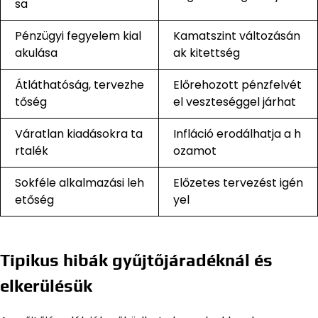
sa
Pénzügyi fegyelem kial
Kamatszint változásán
akulása
ak kitettség
Átláthatóság, tervezhe
Előrehozott pénzfelvét
tőség
el veszteséggel járhat
Váratlan kiadásokra ta
Infláció erodálhatja a h
rtalék
ozamot
Sokféle alkalmazási leh
Előzetes tervezést igén
etőség
yel
Tipikus hibák gyűjtőjáradéknál és
elkerülésük