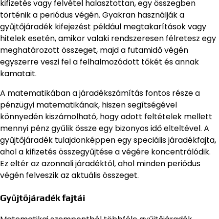
kifizetés vagy felvétel halasztottan, egy összegben
történik a periódus végén. Gyakran használják a
gyűjtőjáradék kifejezést például megtakarítások vagy
hitelek esetén, amikor valaki rendszeresen félretesz egy
meghatározott összeget, majd a futamidő végén
egyszerre veszi fel a felhalmozódott tőkét és annak
kamatait.
A matematikában a járadékszámítás fontos része a
pénzügyi matematikának, hiszen segítségével
könnyedén kiszámolható, hogy adott feltételek mellett
mennyi pénz gyűlik össze egy bizonyos idő elteltével. A
gyűjtőjáradék tulajdonképpen egy speciális járadékfajta,
ahol a kifizetés összegyűjtése a végére koncentrálódik.
Ez eltér az azonnali járadéktól, ahol minden periódus
végén felveszik az aktuális összeget.
Gyűjtőjáradék fajtái