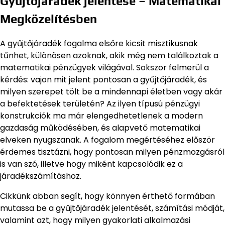
Gyűjtőjáradék jelentése – Matematikai
Megközelítésben
A gyűjtőjáradék fogalma elsőre kicsit misztikusnak
tűnhet, különösen azoknak, akik még nem találkoztak a
matematikai pénzügyek világával. Sokszor felmerül a
kérdés: vajon mit jelent pontosan a gyűjtőjáradék, és
milyen szerepet tölt be a mindennapi életben vagy akár
a befektetések területén? Az ilyen típusú pénzügyi
konstrukciók ma már elengedhetetlenek a modern
gazdaság működésében, és alapvető matematikai
elveken nyugszanak. A fogalom megértéséhez először
érdemes tisztázni, hogy pontosan milyen pénzmozgásról
is van szó, illetve hogy miként kapcsolódik ez a
járadékszámításhoz.
Cikkünk abban segít, hogy könnyen érthető formában
mutassa be a gyűjtőjáradék jelentését, számítási módját,
valamint azt, hogy milyen gyakorlati alkalmazási