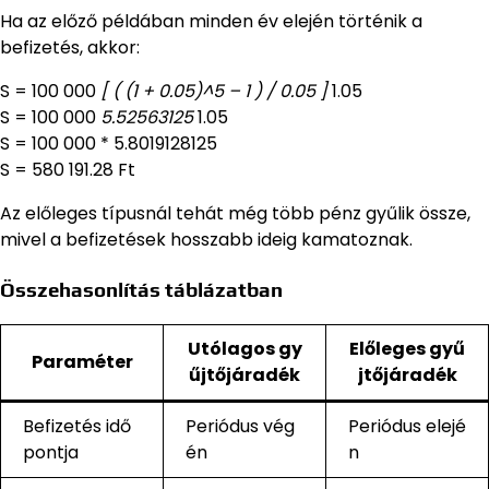
Ha az előző példában minden év elején történik a
befizetés, akkor:
S = 100 000
[ ( (1 + 0.05)^5 – 1 ) / 0.05 ]
1.05
S = 100 000
5.52563125
1.05
S = 100 000 * 5.8019128125
S = 580 191.28 Ft
Az előleges típusnál tehát még több pénz gyűlik össze,
mivel a befizetések hosszabb ideig kamatoznak.
Összehasonlítás táblázatban
Utólagos gy
Előleges gyű
Paraméter
űjtőjáradék
jtőjáradék
Befizetés idő
Periódus vég
Periódus elejé
pontja
én
n