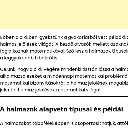
Ebben a cikkben igyekszünk a gyakorlatból vett példákka
halmaz jelölések világát. A kezdő olvasók mellett azoknak
foglalkoznak matematikával. Szó lesz a halmazok típusai
a leggyakoribb hibákról is.
Célunk, hogy a cikk végére mindenki tisztán lássa a halma
alkalmazza ezeket a mindennapi matematikai problémák 
matematikai bizonyításokról, a halmaz jelölések magabizt
jelent a halmaz jelölések matematikai világa!
A halmazok alapvető típusai és példái
A halmazokat többféleképpen is csoportosíthatjuk, attól