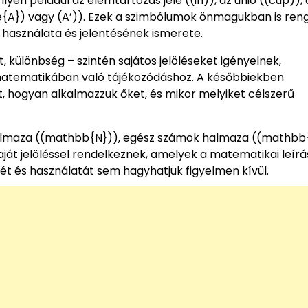
en például az elemtartozás jele ((in)), az unió ((cup)), 
{A}) vagy (A’)). Ezek a szimbólumok önmagukban is ren
 használata és jelentésének ismerete.
 különbség – szintén sajátos jelöléseket igényelnek,
atematikában való tájékozódáshoz. A későbbiekben
t, hogyan alkalmazzuk őket, és mikor melyiket célszerű
halmaza ((mathbb{N})), egész számok halmaza ((mathbb
ját jelöléssel rendelkeznek, amelyek a matematikai leír
ét és használatát sem hagyhatjuk figyelmen kívül.