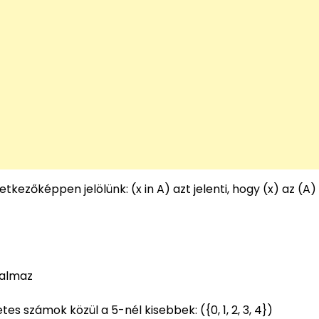
tkezőképpen jelölünk: (x in A) azt jelenti, hogy (x) az (A
halmaz
es számok közül a 5-nél kisebbek: ({0, 1, 2, 3, 4})