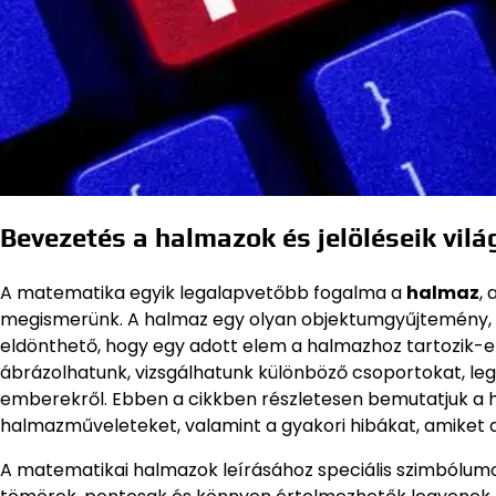
Bevezetés a halmazok és jelöléseik vil
A matematika egyik legalapvetőbb fogalma a
halmaz
,
megismerünk. A halmaz egy olyan objektumgyűjtemény, 
eldönthető, hogy egy adott elem a halmazhoz tartozik-
ábrázolhatunk, vizsgálhatunk különböző csoportokat, leg
emberekről. Ebben a cikkben részletesen bemutatjuk a h
halmazműveleteket, valamint a gyakori hibákat, amiket
A matematikai halmazok leírásához speciális szimbólumok