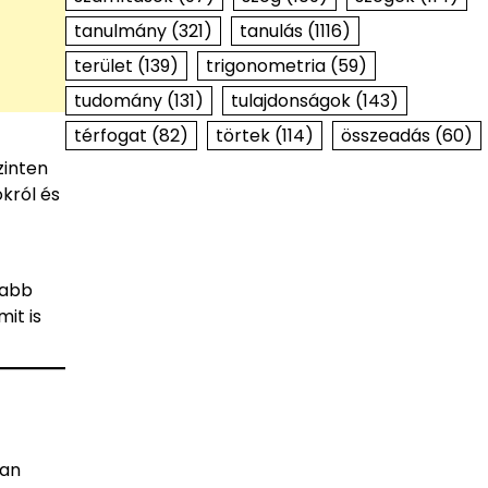
tanulmány
(321)
tanulás
(1116)
terület
(139)
trigonometria
(59)
tudomány
(131)
tulajdonságok
(143)
térfogat
(82)
törtek
(114)
összeadás
(60)
zinten
król és
tabb
it is
yan