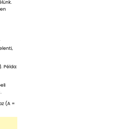
élünk.
zen
y
lenti,
. Példa:
eli
.
az (A =