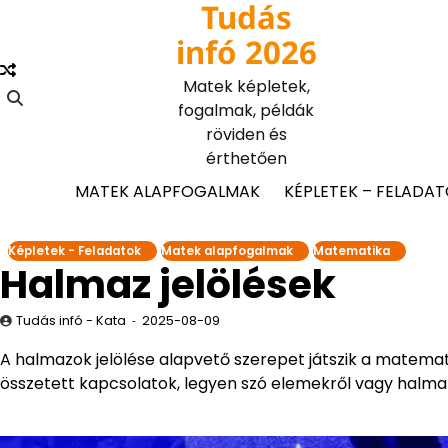
Tudás
Skip
to
infó 2026
content
Matek képletek,
fogalmak, példák
röviden és
érthetően
MATEK ALAPFOGALMAK
KÉPLETEK – FELADA
Képletek - Feladatok
Matek alapfogalmak
Matematika
Halmaz jelölések
Tudás infó - Kata
2025-08-09
A halmazok jelölése alapvető szerepet játszik a matemat
összetett kapcsolatok, legyen szó elemekről vagy halma