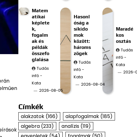
Matem
atikai
Hasonl
képlete
óság a
k,
síkido
Maradé
fogalm
mok
kos
ak és
között:
osztás
példák
hároms
Tudás
összefo
zögek
infó -
glalása
Tudás
Kata
Tudás
infó -
2026-
infó -
Kata
orán
Kata
2026-08-04
telműen
2026-08-05
Címkék
alakzatok
(166)
alapfogalmak
(185)
algebra
(233)
analízis
(119)
eírások
egyenletek
(54)
fogalmak
(50)