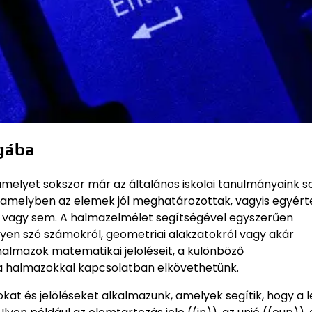
ágába
 amelyet sokszor már az általános iskolai tanulmányaink s
amelyben az elemek jól meghatározottak, vagyis egyér
e vagy sem. A halmazelmélet segítségével egyszerűen
yen szó számokról, geometriai alakzatokról vagy akár
almazok matematikai jelöléseit, a különböző
 a halmazokkal kapcsolatban elkövethetünk.
at és jelöléseket alkalmazunk, amelyek segítik, hogy a l