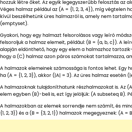
hozzuk létre őket. Az egyik legegyszerűbb felosztás az a
Véges halmaz például az (A = {1, 2, 3, 4}), míg végtele
kívül beszélhetünk üres halmazról is, amely nem tartalm
(emptyset).
Gyakori, hogy egy halmazt felsorolásos vagy leíró módsz
felsoroljuk a halmaz elemeit, például: (B = {a, b, c}). A
alapján eldönthető, hogy egy elem a halmazhoz tartozik-e: (
hogy a (C) halmaz azon páros számokat tartalmazza, ame
A halmazok elemeinek számossága is fontos lehet. Egy ha
ha (A = {1, 2, 3}), akkor (|A| = 3). Az üres halmaz esetén 
A halmazoknak tulajdoníthatunk részhalmazokat is. Az (
elem egyben (B)-beli is, ezt így jelöljük: (A subseteq B). Pél
A halmazokban az elemek sorrendje nem számít, és minden
{1, 2, 3}) és a (B = {3, 2, 1}) halmazok megegyeznek: (A = B