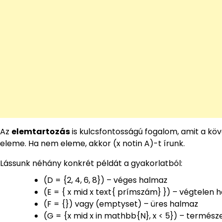
Az
elemtartozás
is kulcsfontosságú fogalom, amit a köve
eleme. Ha nem eleme, akkor (x notin A)-t írunk.
Lássunk néhány konkrét példát a gyakorlatból:
(D = {2, 4, 6, 8}) – véges halmaz
(E = { x mid x text{ prímszám} }) – végtelen 
(F = {}) vagy (emptyset) – üres halmaz
(G = {x mid x in mathbb{N}, x < 5}) – természet