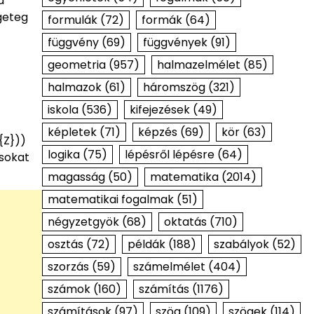
a
geteg
formulák
(72)
formák
(64)
függvény
(69)
függvények
(91)
geometria
(957)
halmazelmélet
(85)
halmazok
(61)
háromszög
(321)
iskola
(536)
kifejezések
(49)
képletek
(71)
képzés
(69)
kör
(63)
{Z}))
logika
(75)
lépésről lépésre
(64)
ásokat
magasság
(50)
matematika
(2014)
matematikai fogalmak
(51)
négyzetgyök
(68)
oktatás
(710)
osztás
(72)
példák
(188)
szabályok
(52)
szorzás
(59)
számelmélet
(404)
számok
(160)
számítás
(1176)
számítások
(97)
szög
(109)
szögek
(114)