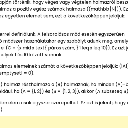
lapján történik, hogy véges vagy végtelen halmazról besz
n halmaz a pozitív egész számok halmaza ((mathbb{N})). E
az egyetlen elemet sem, ezt a következőképpen jelöljük:
errel definiálunk. A felsorolásos mód esetén egyszerűen
 leíró módszer használatakor egy szabályt adunk meg, amel
C = {x mid x text{ páros szám, } 1 leq x leq 10}). Ez azt je
lyek 1 és 10 között vannak.
lmaz elemeinek számát a következőképpen jelöljük: (|A|)
(|emptyset| = 0).
A) halmaz részhalmaza a (B) halmaznak, ha minden (A)-b
dául, ha (A = {1, 2}) és (B = {1, 2, 3}), akkor (A subseteq B)
 elem csak egyszer szerepelhet. Ez azt is jelenti, hogy 
).