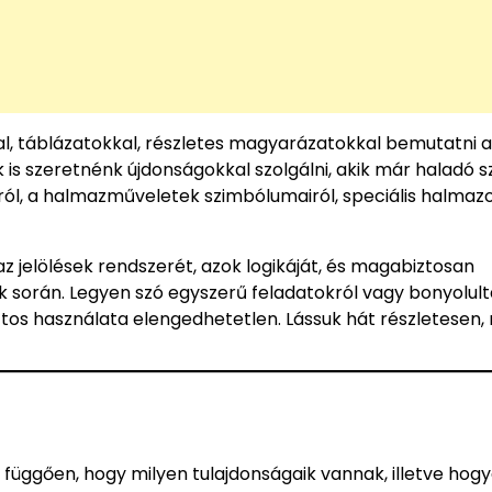
l, táblázatokkal, részletes magyarázatokkal bemutatni a
 is szeretnénk újdonságokkal szolgálni, akik már haladó s
ról, a halmazműveletek szimbólumairól, speciális halmazo
z jelölések rendszerét, azok logikáját, és magabiztosan
során. Legyen szó egyszerű feladatokról vagy bonyolul
os használata elengedhetetlen. Lássuk hát részletesen, m
 függően, hogy milyen tulajdonságaik vannak, illetve hog