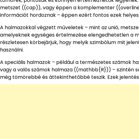
tömörek, pontosak és könnyen értelmezhetők legyenek. Ily
metszet ((cap)), vagy éppen a komplementer ((overline
információt hordoznak – éppen ezért fontos ezek helyes
A halmazokkal végzett műveletek – mint az unió, metszet,
amelyeknek egységes értelmezése elengedhetetlen a m
részletesen körbejárjuk, hogy melyik szimbólum mit jelen
használni.
A speciális halmazok – például a természetes számok 
vagy a valós számok halmaza ((mathbb{R})) – szintén sa
még tömörebbé és áttekinthetőbbé teszik. Ezek jelentés