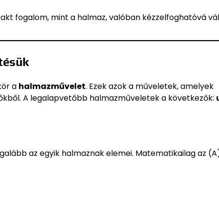
rakt fogalom, mint a halmaz, valóban kézzelfoghatóvá vál
tésük
kör a
halmazművelet
. Ezek azok a műveletek, amelyek
vőkből. A legalapvetőbb halmazműveletek a következők:
galább az egyik halmaznak elemei. Matematikailag az (A)