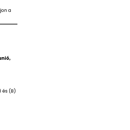
jon a
unió,
 és (B)