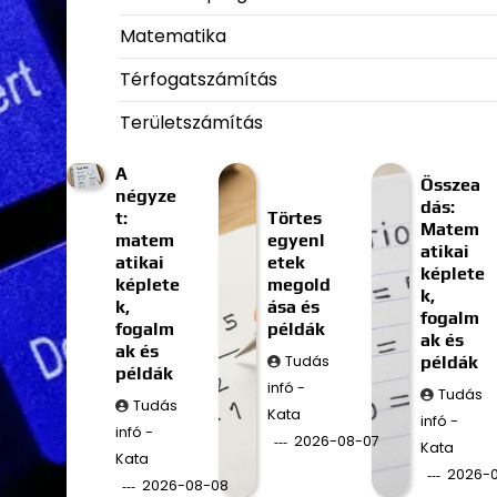
Matematika
Térfogatszámítás
Területszámítás
A
Összea
négyze
dás:
t:
Törtes
Matem
matem
egyenl
atikai
atikai
etek
képlete
képlete
megold
k,
k,
ása és
fogalm
fogalm
példák
ak és
ak és
Tudás
példák
példák
infó -
Tudás
Tudás
Kata
infó -
infó -
2026-08-07
Kata
Kata
2026-
2026-08-08