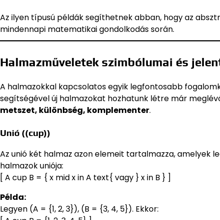
Az ilyen típusú példák segíthetnek abban, hogy az abszt
mindennapi matematikai gondolkodás során.
Halmazműveletek szimbólumai és jelen
A halmazokkal kapcsolatos egyik legfontosabb fogalom
segítségével új halmazokat hozhatunk létre már meglé
metszet, különbség, komplementer
.
Unió ((cup))
Az unió két halmaz azon elemeit tartalmazza, amelyek le
halmazok uniója:
[ A cup B = { x mid x in A text{ vagy } x in B } ]
Példa:
Legyen (A = {1, 2, 3}), (B = {3, 4, 5}). Ekkor: