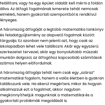
felállítani, vagy ha egy épület oldalát kell mérni a földön
állva. Az átfogó fogalmának ismerete tehát nemcsak
elméleti, hanem gyakorlati szempontból is rendkívül
lényeges.
A háromszög átfogóját a legtöbb matematika tankönyv
és feladatgyűjtemény az alapvető fogalmak között
tárgyalja. Ez azonban nem jelenti azt, hogy csak az
iskolapadban lehet vele találkozni. Akár egy egyszerű
szerkezetet tervezel, akár egy bonyolultabb műszaki
munkán dolgozol, az átfogóhoz kapcsolódó számítások
számos helyen előfordulnak.
A háromszög átfogója tehát nem csak egy „száraz”
matematikai fogalom, hanem a valós életben is gyakran
találkozunk vele. Ha sikerül megérteni, mikor és hogyan
alkalmazzuk ezt a fogalmat, akkor nagyban
megkönnyíthetjük magunknak a matematikai és a
gyakorlati problémák megoldását is.