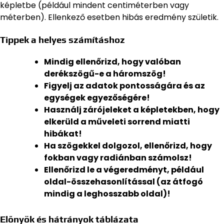
képletbe (például mindent centiméterben vagy
méterben). Ellenkező esetben hibás eredmény születik.
Tippek a helyes számításhoz
Mindig ellenőrizd, hogy valóban
derékszögű-e a háromszög!
Figyelj az adatok pontosságára és az
egységek egyezőségére!
Használj zárójeleket a képletekben, hogy
elkerüld a műveleti sorrend miatti
hibákat!
Ha szögekkel dolgozol, ellenőrizd, hogy
fokban vagy radiánban számolsz!
Ellenőrizd le a végeredményt, például
oldal-összehasonlítással (az átfogó
mindig a leghosszabb oldal)!
Előnyök és hátrányok táblázata