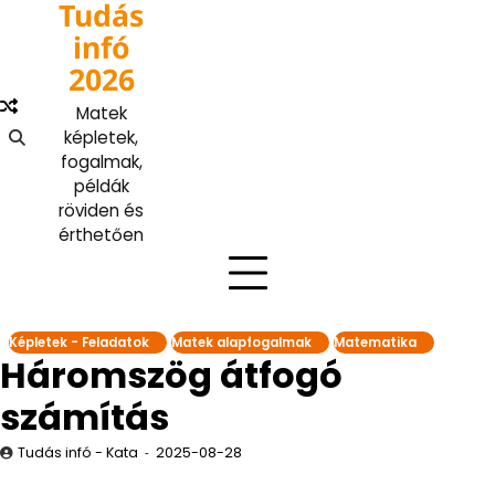
Tudás
Skip
to
infó
content
2026
Matek
képletek,
fogalmak,
példák
röviden és
érthetően
Képletek - Feladatok
Matek alapfogalmak
Matematika
Háromszög átfogó
számítás
Tudás infó - Kata
2025-08-28