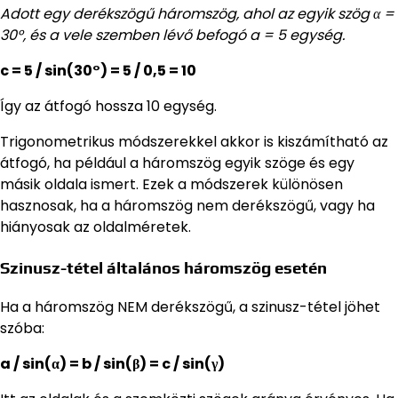
Adott egy derékszögű háromszög, ahol az egyik szög α =
30°, és a vele szemben lévő befogó a = 5 egység.
c = 5 / sin(30°) = 5 / 0,5 = 10
Így az átfogó hossza 10 egység.
Trigonometrikus módszerekkel akkor is kiszámítható az
átfogó, ha például a háromszög egyik szöge és egy
másik oldala ismert. Ezek a módszerek különösen
hasznosak, ha a háromszög nem derékszögű, vagy ha
hiányosak az oldalméretek.
Szinusz-tétel általános háromszög esetén
Ha a háromszög NEM derékszögű, a szinusz-tétel jöhet
szóba:
a / sin(α) = b / sin(β) = c / sin(γ)