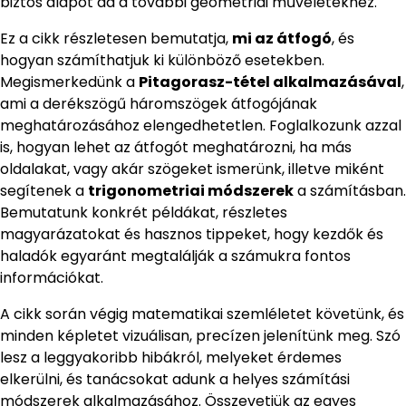
biztos alapot ad a további geometriai műveletekhez.
Ez a cikk részletesen bemutatja,
mi az átfogó
, és
hogyan számíthatjuk ki különböző esetekben.
Megismerkedünk a
Pitagorasz-tétel alkalmazásával
,
ami a derékszögű háromszögek átfogójának
meghatározásához elengedhetetlen. Foglalkozunk azzal
is, hogyan lehet az átfogót meghatározni, ha más
oldalakat, vagy akár szögeket ismerünk, illetve miként
segítenek a
trigonometriai módszerek
a számításban.
Bemutatunk konkrét példákat, részletes
magyarázatokat és hasznos tippeket, hogy kezdők és
haladók egyaránt megtalálják a számukra fontos
információkat.
A cikk során végig matematikai szemléletet követünk, és
minden képletet vizuálisan, precízen jelenítünk meg. Szó
lesz a leggyakoribb hibákról, melyeket érdemes
elkerülni, és tanácsokat adunk a helyes számítási
módszerek alkalmazásához. Összevetjük az egyes