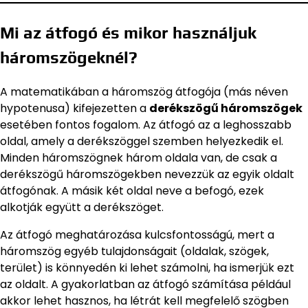
Mi az átfogó és mikor használjuk
háromszögeknél?
A matematikában a háromszög átfogója (más néven
hypotenusa) kifejezetten a
derékszögű háromszögek
esetében fontos fogalom. Az átfogó az a leghosszabb
oldal, amely a derékszöggel szemben helyezkedik el.
Minden háromszögnek három oldala van, de csak a
derékszögű háromszögekben nevezzük az egyik oldalt
átfogónak. A másik két oldal neve a befogó, ezek
alkotják együtt a derékszöget.
Az átfogó meghatározása kulcsfontosságú, mert a
háromszög egyéb tulajdonságait (oldalak, szögek,
terület) is könnyedén ki lehet számolni, ha ismerjük ezt
az oldalt. A gyakorlatban az átfogó számítása például
akkor lehet hasznos, ha létrát kell megfelelő szögben