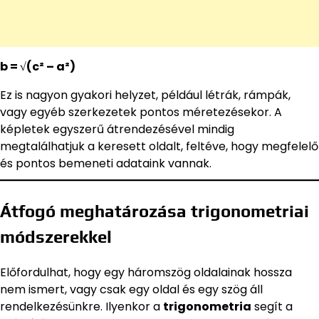
b = √(c² – a²)
Ez is nagyon gyakori helyzet, például létrák, rámpák,
vagy egyéb szerkezetek pontos méretezésekor. A
képletek egyszerű átrendezésével mindig
megtalálhatjuk a keresett oldalt, feltéve, hogy megfelelő
és pontos bemeneti adataink vannak.
Átfogó meghatározása trigonometriai
módszerekkel
Előfordulhat, hogy egy háromszög oldalainak hossza
nem ismert, vagy csak egy oldal és egy szög áll
rendelkezésünkre. Ilyenkor a
trigonometria
segít a