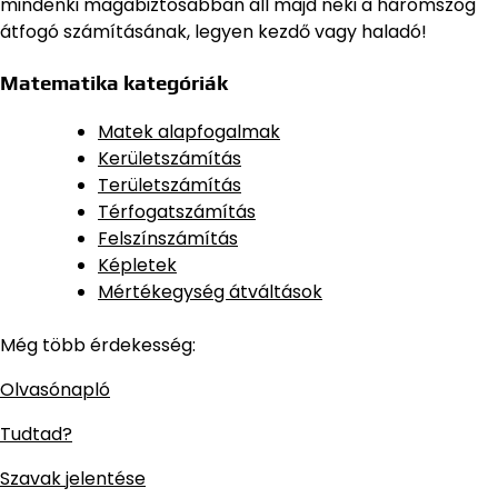
mindenki magabiztosabban áll majd neki a háromszög
átfogó számításának, legyen kezdő vagy haladó!
Matematika kategóriák
Matek alapfogalmak
Kerületszámítás
Területszámítás
Térfogatszámítás
Felszínszámítás
Képletek
Mértékegység átváltások
Még több érdekesség:
Olvasónapló
Tudtad?
Szavak jelentése