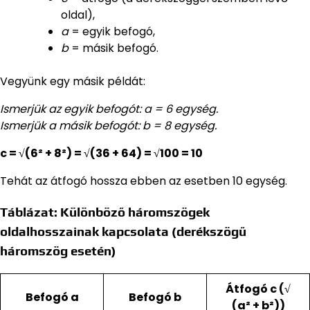
oldal),
a
= egyik befogó,
b
= másik befogó.
Vegyünk egy másik példát:
Ismerjük az egyik befogót: a = 6 egység.
Ismerjük a másik befogót: b = 8 egység.
c = √(6² + 8²) = √(36 + 64) = √100 = 10
Tehát az átfogó hossza ebben az esetben 10 egység.
Táblázat: Különböző háromszögek
oldalhosszainak kapcsolata (derékszögű
háromszög esetén)
Átfogó c (√
Befogó a
Befogó b
(a² + b²))