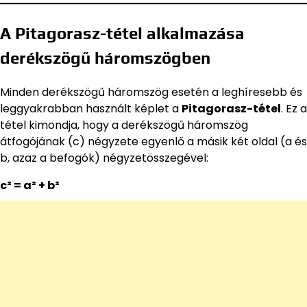
A Pitagorasz-tétel alkalmazása
derékszögű háromszögben
Minden derékszögű háromszög esetén a leghíresebb és
leggyakrabban használt képlet a
Pitagorasz-tétel
. Ez a
tétel kimondja, hogy a derékszögű háromszög
átfogójának (c) négyzete egyenlő a másik két oldal (a és
b, azaz a befogók) négyzetösszegével:
c² = a² + b²