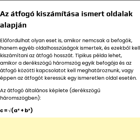
Az átfogó kiszámítása ismert oldalak
alapján
Előfordulhat olyan eset is, amikor nemcsak a befogók,
hanem egyéb oldalhosszúságok ismertek, és ezekből kell
kiszámítani az átfogó hosszát. Tipikus példa lehet,
amikor a derékszögű háromszög egyik befogója és az
átfogó közötti kapcsolatot kell meghatároznunk, vagy
éppen az átfogót keressük egy ismeretlen oldal esetén.
Az átfogó általános képlete (derékszögű
háromszögben):
c = √(a² + b²)