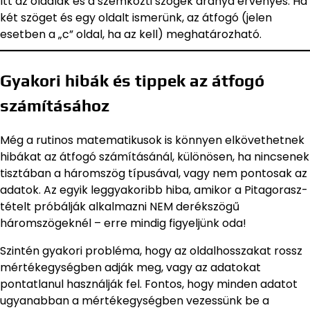
Itt az oldalak és a szemközti szögek aránya érvényes. Ha
két szöget és egy oldalt ismerünk, az átfogó (jelen
esetben a „c” oldal, ha az kell) meghatározható.
Gyakori hibák és tippek az átfogó
számításához
Még a rutinos matematikusok is könnyen elkövethetnek
hibákat az átfogó számításánál, különösen, ha nincsenek
tisztában a háromszög típusával, vagy nem pontosak az
adatok. Az egyik leggyakoribb hiba, amikor a Pitagorasz-
tételt próbálják alkalmazni NEM derékszögű
háromszögeknél – erre mindig figyeljünk oda!
Szintén gyakori probléma, hogy az oldalhosszakat rossz
mértékegységben adják meg, vagy az adatokat
pontatlanul használják fel. Fontos, hogy minden adatot
ugyanabban a mértékegységben vezessünk be a