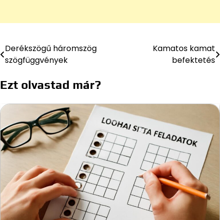
Derékszögű háromszög
Kamatos kamat
Bejegyzés
szögfüggvények
befektetés
navigáció
Ezt olvastad már?