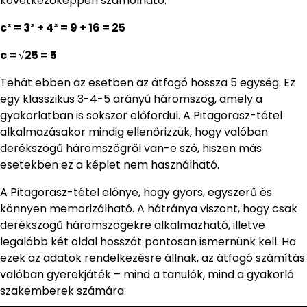
következőképpen számolható:
c² = 3² + 4² = 9 + 16 = 25
c = √25 = 5
Tehát ebben az esetben az átfogó hossza 5 egység. Ez
egy klasszikus 3-4-5 arányú háromszög, amely a
gyakorlatban is sokszor előfordul. A Pitagorasz-tétel
alkalmazásakor mindig ellenőrizzük, hogy valóban
derékszögű háromszögről van-e szó, hiszen más
esetekben ez a képlet nem használható.
A Pitagorasz-tétel előnye, hogy gyors, egyszerű és
könnyen memorizálható. A hátránya viszont, hogy csak
derékszögű háromszögekre alkalmazható, illetve
legalább két oldal hosszát pontosan ismernünk kell. Ha
ezek az adatok rendelkezésre állnak, az átfogó számítás
valóban gyerekjáték – mind a tanulók, mind a gyakorló
szakemberek számára.