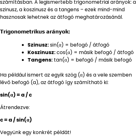
számításban. A legismertebb trigonometriai arányok: a
szinusz, a koszinusz és a tangens – ezek mind-mind
hasznosak lehetnek az átfogó meghatározásánál.
Trigonometrikus arányok:
Szinusz:
sin(α) = befogó / átfogó
Koszinusz:
cos(α) = másik befogó / átfogó
Tangens:
tan(α) = befogó / másik befogó
Ha például ismert az egyik szög (α) és a vele szemben
lévő befogó (a), az átfogó így számítható ki:
sin(α) = a / c
Átrendezve:
c = a / sin(α)
Vegyünk egy konkrét példát!