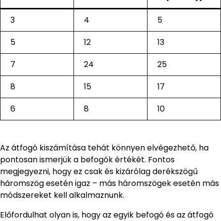
3
4
5
5
12
13
7
24
25
8
15
17
6
8
10
Az átfogó kiszámítása tehát könnyen elvégezhető, ha
pontosan ismerjük a befogók értékét. Fontos
megjegyezni, hogy ez csak és kizárólag derékszögű
háromszög esetén igaz – más háromszögek esetén más
módszereket kell alkalmaznunk.
Előfordulhat olyan is, hogy az egyik befogó és az átfogó