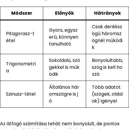
Módszer
Előnyök
Hátrányok
Csak deréksz
Gyors, egysz
Pitagorasz-t
ögű háromsz
erű, könnyen
étel
ögnél működi
tanulható
k
Sokoldalú, szö
Bonyolultabb,
Trigonometri
gekkel is műk
szög is kell ho
a
ödik
zzá
Általános hár
Több adatot
Szinusz-tétel
omszögre is j
(szögek, oldal
ó
ak) igényel
Az átfogó számítása tehát nem bonyolult, de pontos