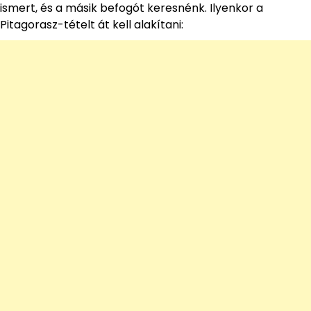
ismert, és a másik befogót keresnénk. Ilyenkor a
Pitagorasz-tételt át kell alakítani: