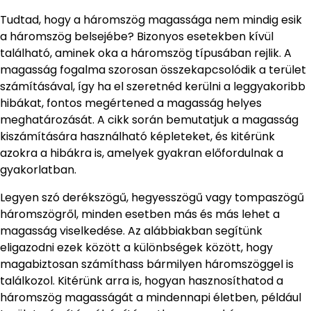
Tudtad, hogy a háromszög magassága nem mindig esik
a háromszög belsejébe? Bizonyos esetekben kívül
található, aminek oka a háromszög típusában rejlik. A
magasság fogalma szorosan összekapcsolódik a terület
számításával, így ha el szeretnéd kerülni a leggyakoribb
hibákat, fontos megértened a magasság helyes
meghatározását. A cikk során bemutatjuk a magasság
kiszámítására használható képleteket, és kitérünk
azokra a hibákra is, amelyek gyakran előfordulnak a
gyakorlatban.
Legyen szó derékszögű, hegyesszögű vagy tompaszögű
háromszögről, minden esetben más és más lehet a
magasság viselkedése. Az alábbiakban segítünk
eligazodni ezek között a különbségek között, hogy
magabiztosan számíthass bármilyen háromszöggel is
találkozol. Kitérünk arra is, hogyan hasznosíthatod a
háromszög magasságát a mindennapi életben, például