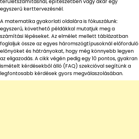
területszámításnál, építészetben vagy akár egy
egyszerű kerttervezésnél.
A matematika gyakorlati oldalára is fókuszálunk:
egyszerű, követhető példákkal mutatjuk meg a
számítási lépéseket. Az elmélet mellett táblázatban
foglaljuk össze az egyes háromszögtípusoknál előforduló
előnyöket és hátrányokat, hogy még könnyebb legyen
az eligazodás. A cikk végén pedig egy 10 pontos, gyakran
ismételt kérdésekből álló (FAQ) szekcióval segítünk a
legfontosabb kérdések gyors megválaszolásában.