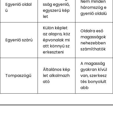
Nem minden
Egyenlő oldal
sság egyenlő,
háromszög e
ú
egyszerű kép
gyenlő oldalú
let
Külön képlet
Oldalra eső
az alapra, köz
magasságok
Egyenlő szárú
épvonalak mi
nehezebben
att könnyű sz
számíthatók
erkeszteni
A magasság
Általános kép
gyakran kívül
Tompaszögű
let alkalmazh
van, szerkesz
ató
tés bonyolult
abb