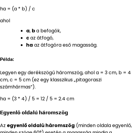
ha = (a * b) / c
ahol
a
,
b
a befogók,
c
az átfogó,
ha
az átfogóra eső magasság.
Példa:
Legyen egy derékszögű háromszög, ahol a = 3 cm, b = 4
cm, c = 5 cm (ez egy klasszikus „pitagoraszi
számhármas”).
ha = (3 * 4) / 5 = 12 / 5 = 2.4 cm
Egyenlő oldalú háromszög
Az
egyenlő oldalú háromszög
(minden oldala egyenlő,
minden szöge 60°) esetén a magasság mindig a