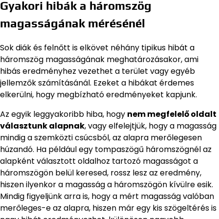
Gyakori hibák a háromszög
magasságának mérésénél
Sok diák és felnőtt is elkövet néhány tipikus hibát a
háromszög magasságának meghatározásakor, ami
hibás eredményhez vezethet a terület vagy egyéb
jellemzők számításánál. Ezeket a hibákat érdemes
elkerülni, hogy megbízható eredményeket kapjunk.
Az egyik leggyakoribb hiba, hogy
nem megfelelő oldalt
választunk alapnak
, vagy elfelejtjük, hogy a magasság
mindig a szemközti csúcsból, az alapra merőlegesen
húzandó. Ha például egy tompaszögű háromszögnél az
alapként választott oldalhoz tartozó magasságot a
háromszögön belül keresed, rossz lesz az eredmény,
hiszen ilyenkor a magasság a háromszögön kívülre esik.
Mindig figyeljünk arra is, hogy a mért magasság valóban
merőleges-e az alapra, hiszen már egy kis szögeltérés is