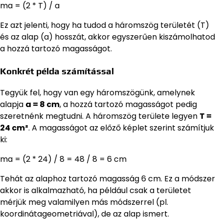
ma = (2 * T) / a
Ez azt jelenti, hogy ha tudod a háromszög területét (T)
és az alap (a) hosszát, akkor egyszerűen kiszámolhatod
a hozzá tartozó magasságot.
Konkrét példa számítással
Tegyük fel, hogy van egy háromszögünk, amelynek
alapja
a = 8 cm
, a hozzá tartozó magasságot pedig
szeretnénk megtudni. A háromszög területe legyen
T =
24 cm²
. A magasságot az előző képlet szerint számítjuk
ki:
ma = (2 * 24) / 8 = 48 / 8 = 6 cm
Tehát az alaphoz tartozó magasság 6 cm. Ez a módszer
akkor is alkalmazható, ha például csak a területet
mérjük meg valamilyen más módszerrel (pl.
koordinátageometriával), de az alap ismert.