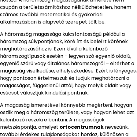
csupán a területszámításhoz nélkülözhetetlen, hanem
számos további matematikai és gyakorlati
alkalmazásban is alapvető szerepet tölt be.
A háromszög magassága kulcsfontosságú például a
háromszög súlypontjának, köré írt és beleírt körének
meghatározásához is. Ezen kívül a különböző
háromszögtípusok esetén – legyen szó egyenlő oldalú,
egyenlő szárú vagy általános háromszögről – eltérhet a
magasság viselkedése, elhelyezkedése. Ezért is lényeges,
hogy pontosan értelmezzük és tudjuk meghatározni a
magasságot, függetlenül attól, hogy melyik oldalt vagy
csúcsot választjuk kiindulási pontnak.
A magasság ismeretével könnyebb megérteni, hogyan
oszlik meg a háromszög területe, vagy hogyan lehet azt
különböző részekre bontani. A magasságok
metszéspontja, amelyet
ortocentrumnak
nevezünk,
további érdekes tulajdonságokat hordoz, különösen a