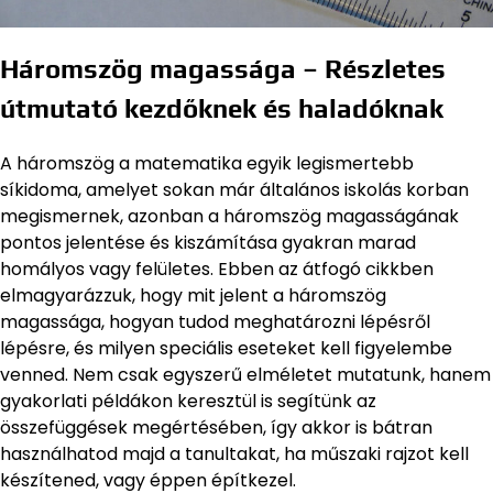
Háromszög magassága – Részletes
útmutató kezdőknek és haladóknak
A háromszög a matematika egyik legismertebb
síkidoma, amelyet sokan már általános iskolás korban
megismernek, azonban a háromszög magasságának
pontos jelentése és kiszámítása gyakran marad
homályos vagy felületes. Ebben az átfogó cikkben
elmagyarázzuk, hogy mit jelent a háromszög
magassága, hogyan tudod meghatározni lépésről
lépésre, és milyen speciális eseteket kell figyelembe
venned. Nem csak egyszerű elméletet mutatunk, hanem
gyakorlati példákon keresztül is segítünk az
összefüggések megértésében, így akkor is bátran
használhatod majd a tanultakat, ha műszaki rajzot kell
készítened, vagy éppen építkezel.