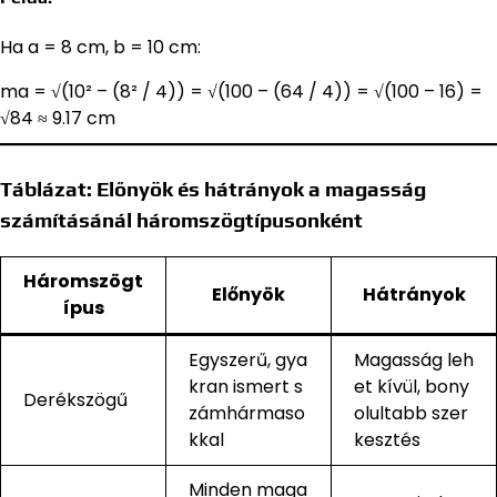
Ha a = 8 cm, b = 10 cm:
ma = √(10² – (8² / 4)) = √(100 – (64 / 4)) = √(100 – 16) =
√84 ≈ 9.17 cm
Táblázat: Előnyök és hátrányok a magasság
számításánál háromszögtípusonként
Háromszögt
Előnyök
Hátrányok
ípus
Egyszerű, gya
Magasság leh
kran ismert s
et kívül, bony
Derékszögű
zámhármaso
olultabb szer
kkal
kesztés
Minden maga