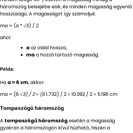
háromszög belsejébe esik, és minden magasság egyenlő
hosszúságú. A magasságot így számoljuk:
ma = (a * √3) / 2
ahol:
a
az oldal hossza,
ma
a hozzá tartozó magasság.
Példa:
Ha
a = 6 cm
, akkor:
ma = (6
√3) / 2 ≈ (6
1.732) / 2 ≈ 10.392 / 2 ≈ 5.196 cm
Tompaszögű háromszög
A
tompaszögű háromszög
esetén a magasság
gyakran a háromszögön kívül húzható, hiszen a