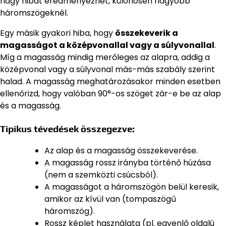
nagy hibát eredményezhet, különösen nagyobb
háromszögeknél.
Egy másik gyakori hiba, hogy
összekeverik a
magasságot a középvonallal vagy a súlyvonallal
.
Míg a magasság mindig merőleges az alapra, addig a
középvonal vagy a súlyvonal más-más szabály szerint
halad. A magasság meghatározásakor minden esetben
ellenőrizd, hogy valóban 90°-os szöget zár-e be az alap
és a magasság.
Tipikus tévedések összegezve:
Az alap és a magasság összekeverése.
A magasság rossz irányba történő húzása
(nem a szemközti csúcsból).
A magasságot a háromszögön belül keresik,
amikor az kívül van (tompaszögű
háromszög).
Rossz képlet használata (pl. egyenlő oldalú