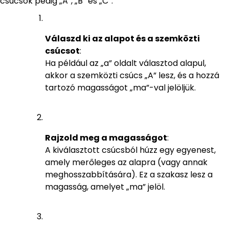
csúcsok pedig „A”, „B” és „C”.
Válaszd ki az alapot és a szemközti
csúcsot
:
Ha például az „a” oldalt választod alapul,
akkor a szemközti csúcs „A” lesz, és a hozzá
tartozó magasságot „ma”-val jelöljük.
Rajzold meg a magasságot
:
A kiválasztott csúcsból húzz egy egyenest,
amely merőleges az alapra (vagy annak
meghosszabbítására). Ez a szakasz lesz a
magasság, amelyet „ma” jelöl.