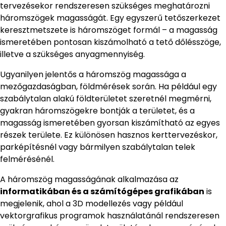
tervezésekor rendszeresen szükséges meghatározni
háromszögek magasságát. Egy egyszerű tetőszerkezet
keresztmetszete is háromszöget formál – a magasság
ismeretében pontosan kiszámolható a tető dőlésszöge,
illetve a szükséges anyagmennyiség.
Ugyanilyen jelentős a háromszög magassága a
mezőgazdaságban, földmérések során. Ha például egy
szabálytalan alakú földterületet szeretnél megmérni,
gyakran háromszögekre bontják a területet, és a
magasság ismeretében gyorsan kiszámítható az egyes
részek területe. Ez különösen hasznos kerttervezéskor,
parképítésnél vagy bármilyen szabálytalan telek
felmérésénél.
A háromszög magasságának alkalmazása az
informatikában és a számítógépes grafikában
is
megjelenik, ahol a 3D modellezés vagy például
vektorgrafikus programok használatánál rendszeresen