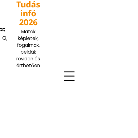
Tudás
Skip
to
infó
content
2026
Matek
képletek,
fogalmak,
példák
röviden és
érthetően