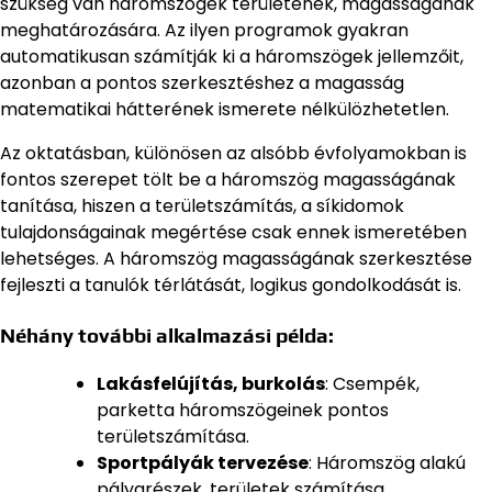
szükség van háromszögek területének, magasságának
meghatározására. Az ilyen programok gyakran
automatikusan számítják ki a háromszögek jellemzőit,
azonban a pontos szerkesztéshez a magasság
matematikai hátterének ismerete nélkülözhetetlen.
Az oktatásban, különösen az alsóbb évfolyamokban is
fontos szerepet tölt be a háromszög magasságának
tanítása, hiszen a területszámítás, a síkidomok
tulajdonságainak megértése csak ennek ismeretében
lehetséges. A háromszög magasságának szerkesztése
fejleszti a tanulók térlátását, logikus gondolkodását is.
Néhány további alkalmazási példa:
Lakásfelújítás, burkolás
: Csempék,
parketta háromszögeinek pontos
területszámítása.
Sportpályák tervezése
: Háromszög alakú
pályarészek, területek számítása,