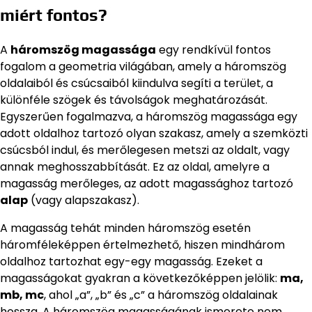
miért fontos?
A
háromszög magassága
egy rendkívül fontos
fogalom a geometria világában, amely a háromszög
oldalaiból és csúcsaiból kiindulva segíti a terület, a
különféle szögek és távolságok meghatározását.
Egyszerűen fogalmazva, a háromszög magassága egy
adott oldalhoz tartozó olyan szakasz, amely a szemközti
csúcsból indul, és merőlegesen metszi az oldalt, vagy
annak meghosszabbítását. Ez az oldal, amelyre a
magasság merőleges, az adott magassághoz tartozó
alap
(vagy alapszakasz).
A magasság tehát minden háromszög esetén
háromféleképpen értelmezhető, hiszen mindhárom
oldalhoz tartozhat egy-egy magasság. Ezeket a
magasságokat gyakran a következőképpen jelölik:
ma,
mb, mc
, ahol „a”, „b” és „c” a háromszög oldalainak
hossza. A háromszög magasságának ismerete nem