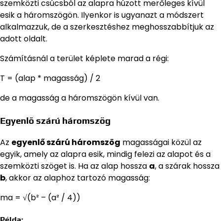
szemközti csúcsból az alapra húzott merőleges kívül
esik a háromszögön. Ilyenkor is ugyanazt a módszert
alkalmazzuk, de a szerkesztéshez meghosszabbítjuk az
adott oldalt.
Számításnál a terület képlete marad a régi:
T = (alap * magasság) / 2
de a magasság a háromszögön kívül van.
Egyenlő szárú háromszög
Az
egyenlő szárú háromszög
magasságai közül az
egyik, amely az alapra esik, mindig felezi az alapot és a
szemközti szöget is. Ha az alap hossza
a
, a szárak hossza
b
, akkor az alaphoz tartozó magasság:
ma = √(b² – (a² / 4))
Példa: