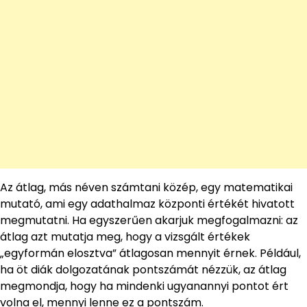
Az átlag, más néven számtani közép, egy matematikai
mutató, ami egy adathalmaz központi értékét hivatott
megmutatni. Ha egyszerűen akarjuk megfogalmazni: az
átlag azt mutatja meg, hogy a vizsgált értékek
„egyformán elosztva” átlagosan mennyit érnek. Például,
ha öt diák dolgozatának pontszámát nézzük, az átlag
megmondja, hogy ha mindenki ugyanannyi pontot ért
volna el, mennyi lenne ez a pontszám.