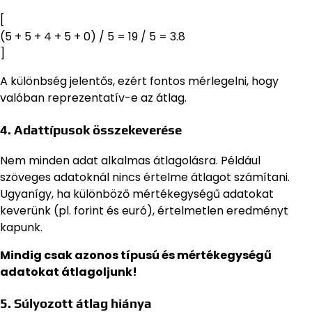
[
(5 + 5 + 4 + 5 + 0) / 5 = 19 / 5 = 3.8
]
A különbség jelentős, ezért fontos mérlegelni, hogy
valóban reprezentatív-e az átlag.
4. Adattípusok összekeverése
Nem minden adat alkalmas átlagolásra. Például
szöveges adatoknál nincs értelme átlagot számítani.
Ugyanígy, ha különböző mértékegységű adatokat
keverünk (pl. forint és euró), értelmetlen eredményt
kapunk.
Mindig csak azonos típusú és mértékegységű
adatokat átlagoljunk!
5. Súlyozott átlag hiánya