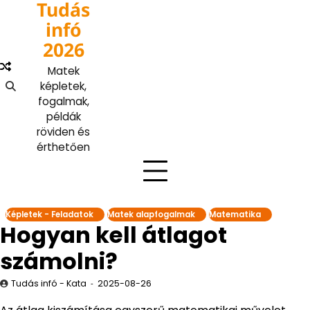
Tudás
Skip
to
infó
content
2026
Matek
képletek,
fogalmak,
példák
röviden és
érthetően
Képletek - Feladatok
Matek alapfogalmak
Matematika
Hogyan kell átlagot
számolni?
Tudás infó - Kata
2025-08-26