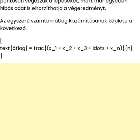
pontosan végezzük a lépéseket, mert már egyetlen
hibás adat is eltorzíthatja a végeredményt.
Az egyszerű számtani átlag kiszámításának képlete a
következő:
[
text{átlag} = frac{(x_1 + x_2 + x_3 + ldots + x_n)}{n}
]