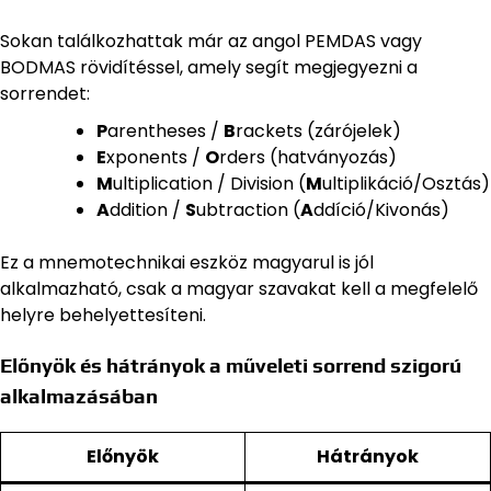
Sokan találkozhattak már az angol PEMDAS vagy
BODMAS rövidítéssel, amely segít megjegyezni a
sorrendet:
P
arentheses /
B
rackets (zárójelek)
E
xponents /
O
rders (hatványozás)
M
ultiplication / Division (
M
ultiplikáció/Osztás)
A
ddition /
S
ubtraction (
A
ddíció/Kivonás)
Ez a mnemotechnikai eszköz magyarul is jól
alkalmazható, csak a magyar szavakat kell a megfelelő
helyre behelyettesíteni.
Előnyök és hátrányok a műveleti sorrend szigorú
alkalmazásában
Előnyök
Hátrányok