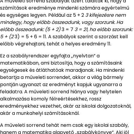
A műveleti sorrend szabályait azért találták ki, hogy a
számítások eredménye mindenki számára egyértelmű
és egységes legyen. Például az 5 + 2
3 kifejezésre nem
mindegy, hogy előbb összeadunk, vagy szorzunk. Ha
előbb összeadunk: (5 + 2)
3 = 7
3 = 21, ha előbb szorzunk:
5 + (2
3) = 5 + 6 = 11. A szabályok szerint a szorzást kell
előbb végrehajtani, tehát a helyes eredmény 11.
Ez a szabályrendszer egyfajta „nyelvtan” a
matematikában, ami biztosítja, hogy a számításaink
egységesek és átláthatóak maradjanak. Ha mindenki
betartja a műveleti sorrendet, akkor a világ bármely
pontján ugyanazt az eredményt kapjuk ugyanarra a
feladatra. A műveleti sorrend hiánya vagy helytelen
alkalmazása komoly félreértésekhez, rossz
eredményekhez vezethet, akár az iskolai dolgozatoknál,
akár a munkahelyi számításoknál.
A műveleti sorrend tehát nem csak egy iskolai szabály,
hanem a matematika alapvető „szabálykönyve”. Aki jól