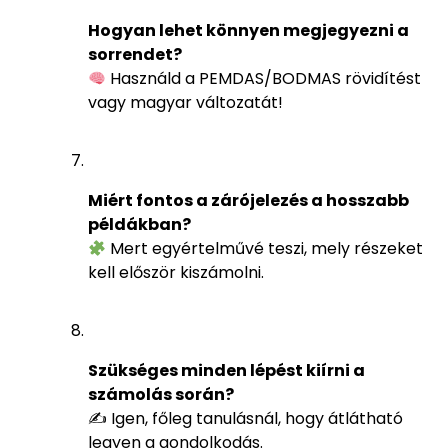
Hogyan lehet könnyen megjegyezni a
sorrendet?
Használd a PEMDAS/BODMAS rövidítést
vagy magyar változatát!
Miért fontos a zárójelezés a hosszabb
példákban?
Mert egyértelművé teszi, mely részeket
kell először kiszámolni.
Szükséges minden lépést kiírni a
számolás során?
✍️ Igen, főleg tanulásnál, hogy átlátható
legyen a gondolkodás.