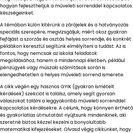
hogyan fejleszthetjük a műveleti sorrenddel kapcsolatos
készségeinket.
A témában külön kitérünk a zárójelek és a hatványozás
speciális szerepére, megvizsgáljuk, miért okoz gyakran
fejfájást a szorzás és osztás helyes sorrendje, és konkrét
példákon keresztül segítünk elmélyíteni a tudást. Az is
fontos, hogy nemcsak az iskolai feladatok
megoldásához, hanem a mindennapi életben, például
pénzügyek vagy műszaki számítások során is
elengedhetetlen a helyes műveleti sorrend ismerete.
A cikk végén egy hasznos GYIK (gyakran ismételt
kérdések) szekciót is találsz, amely segít gyorsan
válaszokat találni a leggyakoribb műveleti sorrenddel
kapcsolatos kérdésekre. A célunk, hogy könnyen érthető
és gyakorlatias útmutatást nyújtsunk mindenkinek, aki
szeretné biztos kézzel kezelni a bonyolultabb
matematikai kifejezéseket. Olvasd végig cikkünket, hogy