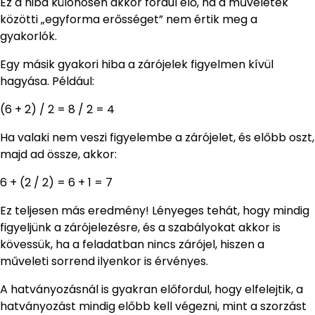
Ez a hiba különösen akkor fordul elő, ha a műveletek
közötti „egyforma erősséget” nem értik meg a
gyakorlók.
Egy másik gyakori hiba a zárójelek figyelmen kívül
hagyása. Például:
(6 + 2) / 2 = 8 / 2 = 4
Ha valaki nem veszi figyelembe a zárójelet, és előbb oszt,
majd ad össze, akkor:
6 + (2 / 2) = 6 + 1 = 7
Ez teljesen más eredmény! Lényeges tehát, hogy mindig
figyeljünk a zárójelezésre, és a szabályokat akkor is
kövessük, ha a feladatban nincs zárójel, hiszen a
műveleti sorrend ilyenkor is érvényes.
A hatványozásnál is gyakran előfordul, hogy elfelejtik, a
hatványozást mindig előbb kell végezni, mint a szorzást