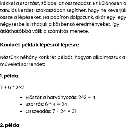
kékkel a szorzást, zölddel az összeadást. Ez különösen a
tanulás kezdeti szakaszában segíthet, hogy ne keverjük
össze a lépéseket. Ha papíron dolgozunk, akár egy-egy
négyzetbe is írhatjuk a közbenső eredményeket, így
átláthatóbbá válik a számítás menete.
Konkrét példák lépésről lépésre
Nézzünk néhány konkrét példát, hogyan alkalmazzuk a
műveleti sorrendet:
1. példa
:
7 + 6 * 2^2
Először a hatványozás: 2^2 = 4
Szorzás: 6 * 4 = 24
Összeadás: 7 + 24 = 31
2. példa
: