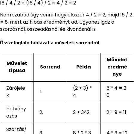
16 / 4 / 2 = (16 / 4) / 2 = 4 / 2 = 2
Nem szabad úgy venni, hogy először 4 / 2 = 2, majd 16 / 2
= 8, mert az hibás eredményt ad. Ugyanez igaz a
szorzásnál, összeadásnál és kivonásnál is.
Összefoglaló táblázat a műveleti sorrendről
Művelet
Művelet
Sorrend
Példa
eredmé
típusa
nye
Zárójele
(2 + 3) *
5 * 4 = 2
1.
k
4
0
Hatvány
2.
2 + 3^2
2 + 9 = 11
ozás
Szorzás/
3.
8 / 2 * 3
4 * 3 = 12