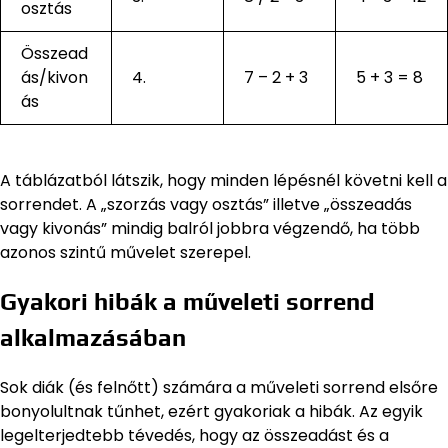
osztás
Összead
ás/kivon
4.
7 – 2 + 3
5 + 3 = 8
ás
A táblázatból látszik, hogy minden lépésnél követni kell a
sorrendet. A „szorzás vagy osztás” illetve „összeadás
vagy kivonás” mindig balról jobbra végzendő, ha több
azonos szintű művelet szerepel.
Gyakori hibák a műveleti sorrend
alkalmazásában
Sok diák (és felnőtt) számára a műveleti sorrend elsőre
bonyolultnak tűnhet, ezért gyakoriak a hibák. Az egyik
legelterjedtebb tévedés, hogy az összeadást és a