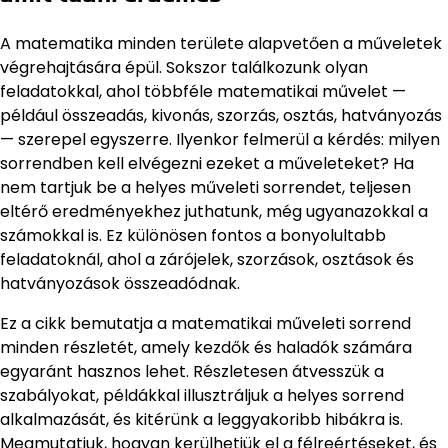
A matematika minden területe alapvetően a műveletek
végrehajtására épül. Sokszor találkozunk olyan
feladatokkal, ahol többféle matematikai művelet —
például összeadás, kivonás, szorzás, osztás, hatványozás
— szerepel egyszerre. Ilyenkor felmerül a kérdés: milyen
sorrendben kell elvégezni ezeket a műveleteket? Ha
nem tartjuk be a helyes műveleti sorrendet, teljesen
eltérő eredményekhez juthatunk, még ugyanazokkal a
számokkal is. Ez különösen fontos a bonyolultabb
feladatoknál, ahol a zárójelek, szorzások, osztások és
hatványozások összeadódnak.
Ez a cikk bemutatja a matematikai műveleti sorrend
minden részletét, amely kezdők és haladók számára
egyaránt hasznos lehet. Részletesen átvesszük a
szabályokat, példákkal illusztráljuk a helyes sorrend
alkalmazását, és kitérünk a leggyakoribb hibákra is.
Megmutatjuk, hogyan kerülhetjük el a félreértéseket, és