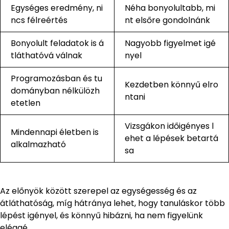
Egységes eredmény, ni
Néha bonyolultabb, mi
ncs félreértés
nt elsőre gondolnánk
Bonyolult feladatok is á
Nagyobb figyelmet igé
tláthatóvá válnak
nyel
Programozásban és tu
Kezdetben könnyű elro
dományban nélkülözh
ntani
etetlen
Vizsgákon időigényes l
Mindennapi életben is
ehet a lépések betartá
alkalmazható
sa
Az előnyök között szerepel az egységesség és az
átláthatóság, míg hátránya lehet, hogy tanuláskor több
lépést igényel, és könnyű hibázni, ha nem figyelünk
eléggé.