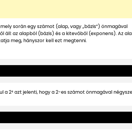
mely során egy számot (alap, vagy „bázis”) önmagával
áll: az alapból (bázis) és a kitevőből (exponens). Az ala
atja meg, hányszor kell ezt megtenni.
ul a 2⁴ azt jelenti, hogy a 2-es számot önmagával négysz