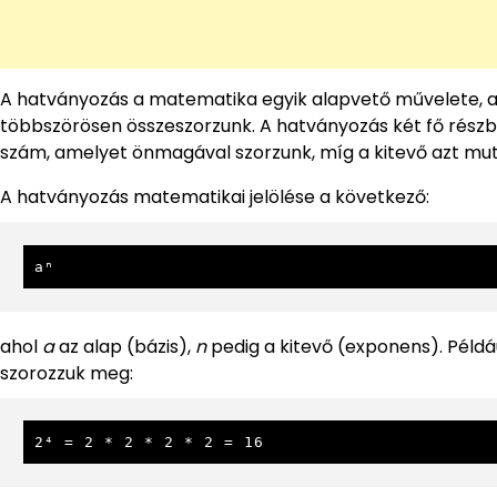
A hatványozás a matematika egyik alapvető művelete, a
többszörösen összeszorzunk. A hatványozás két fő részből 
szám, amelyet önmagával szorzunk, míg a kitevő azt mut
A hatványozás matematikai jelölése a következő:
aⁿ
ahol
a
az alap (bázis),
n
pedig a kitevő (exponens). Példá
szorozzuk meg:
2⁴ = 2 * 2 * 2 * 2 = 16