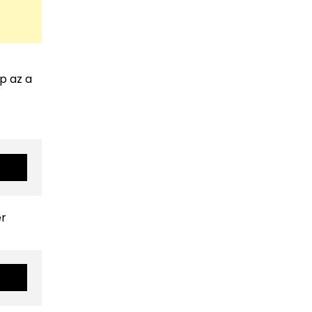
p az a
er