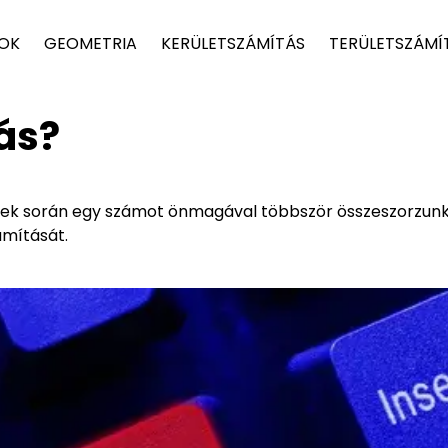
TOK
GEOMETRIA
KERÜLETSZÁMÍTÁS
TERÜLETSZÁMÍ
ás?
ek során egy számot önmagával többször összeszorzunk.
ámítását.