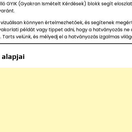
lló GYIK (Gyakran Ismételt Kérdések) blokk segít eloszlat
yaránt.
k vizuálisan könnyen értelmezhetőek, és segítenek megér
yakorlati példát vagy tippet adni, hogy a hatványozás ne
. Tarts velünk, és mélyedj el a hatványozás izgalmas vilá
alapjai