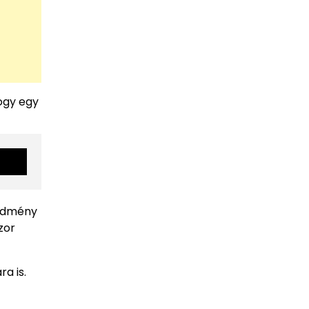
ogy egy
redmény
zor
a is.