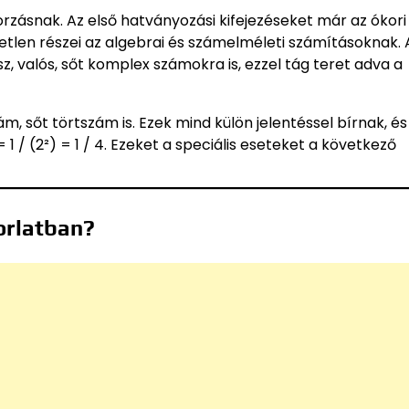
rzásnak. Az első hatványozási kifejezéseket már az ókori
tlen részei az algebrai és számelméleti számításoknak. 
, valós, sőt komplex számokra is, ezzel tág teret adva a
ám, sőt törtszám is. Ezek mind külön jelentéssel bírnak, é
 1 / (2²) = 1 / 4. Ezeket a speciális eseteket a következő
orlatban?