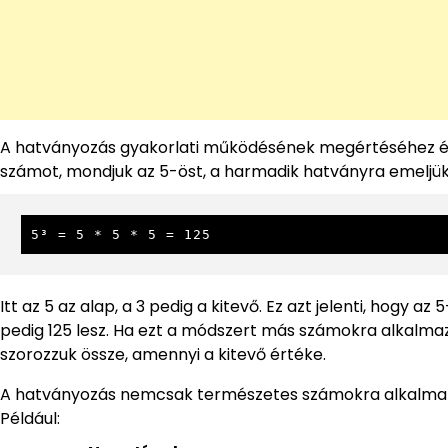
A hatványozás gyakorlati működésének megértéséhez ér
számot, mondjuk az 5-öst, a harmadik hatványra emeljük. 
5³ = 5 * 5 * 5 = 125
Itt az 5 az alap, a 3 pedig a kitevő. Ez azt jelenti, ho
pedig 125 lesz. Ha ezt a módszert más számokra alkalma
szorozzuk össze, amennyi a kitevő értéke.
A hatványozás nemcsak természetes számokra alkalmazha
Például: