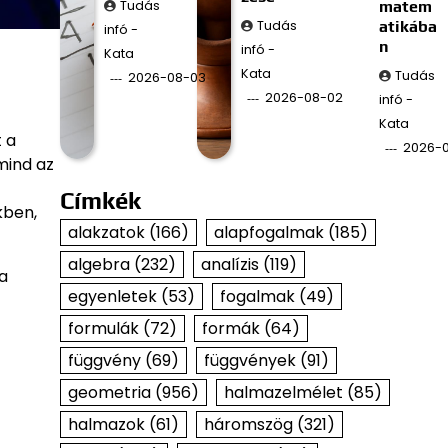
Tudás
matem
Tudás
atikába
infó -
n
infó -
Kata
Kata
Tudás
2026-08-03
2026-08-02
infó -
Kata
t a
2026-
mind az
Címkék
kben,
alakzatok
(166)
alapfogalmak
(185)
algebra
(232)
analízis
(119)
a
egyenletek
(53)
fogalmak
(49)
formulák
(72)
formák
(64)
függvény
(69)
függvények
(91)
geometria
(956)
halmazelmélet
(85)
halmazok
(61)
háromszög
(321)