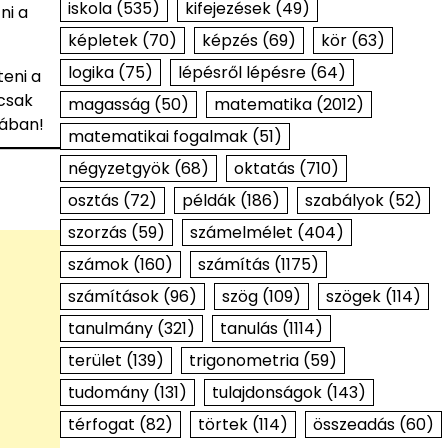
iskola
(535)
kifejezések
(49)
ni a
képletek
(70)
képzés
(69)
kör
(63)
logika
(75)
lépésről lépésre
(64)
teni a
 csak
magasság
(50)
matematika
(2012)
gában!
matematikai fogalmak
(51)
négyzetgyök
(68)
oktatás
(710)
osztás
(72)
példák
(186)
szabályok
(52)
szorzás
(59)
számelmélet
(404)
számok
(160)
számítás
(1175)
számítások
(96)
szög
(109)
szögek
(114)
tanulmány
(321)
tanulás
(1114)
terület
(139)
trigonometria
(59)
tudomány
(131)
tulajdonságok
(143)
térfogat
(82)
törtek
(114)
összeadás
(60)