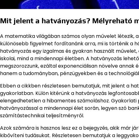
Mit jelent a hatványozás? Mélyreható
A matematika világában számos olyan művelet létezik, 
különösebb figyelmet fordítanánk arra, mi is történik a h
hatványozás egy izgalmas és gyakran használt művelet,
iskolai, mind a mindennapi életben. A hatványozás lehe
megszorozzunk, ezáltal exponenciálisan növelve annak 
hanem a tudományban, pénzügyekben és a technológiában
Ebben a cikkben részletesen bemutatjuk, mit jelent a ha
gyakorlatban. Külön kitérünk a hatványozás legfontosab
elengedhetetlen a hibamentes számoláshoz. Gyakorlati p
hatványozással a mindennapi élet során, legyen szó bank
számítástechnikai teljesítményről.
Azok számára is hasznos lesz ez a bejegyzés, akik már j
kibővíteni tudásukat. Részletesen bemutatjuk a leggyakor