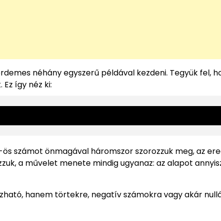
demes néhány egyszerű példával kezdeni. Tegyük fel, h
Ez így néz ki:
gy az 5-ös számot önmagával háromszor szorozzuk meg, az e
zzuk, a művelet menete mindig ugyanaz: az alapot annyis
tó, hanem törtekre, negatív számokra vagy akár nullár