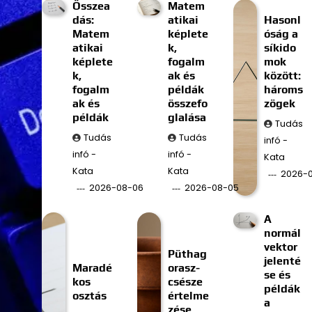
Összea
Matem
dás:
atikai
Hasonl
Matem
képlete
óság a
atikai
k,
síkido
képlete
fogalm
mok
k,
ak és
között:
fogalm
példák
hároms
ak és
összefo
zögek
példák
glalása
Tudás
Tudás
Tudás
infó -
infó -
infó -
Kata
Kata
Kata
2026-
2026-08-06
2026-08-05
A
normál
vektor
Püthag
jelenté
Maradé
orasz-
se és
kos
csésze
példák
osztás
értelme
a
zése