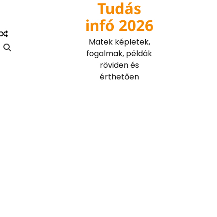
Tudás
Skip
to
infó 2026
content
Matek képletek,
fogalmak, példák
röviden és
érthetően