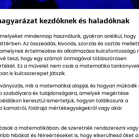
 magyarázat kezdőknek és haladóknak
amelyeket mindennap használunk, gyakran anélkül, hogy
áttérben. Az összeadás, kivonás, szorzás és osztás mellet
 amelynek értelmezése és alkalmazása kulcsfontosságú 
tővé teszi, hogy egy számot önmagával többszörösen
értékét. Ez a művelet nem csak a matematika tankönyve
 is kulcsszerepet játszik.
tványozás, mik a matematikai alapjai, és hogyan működik 
b szabályaira és tulajdonságaira, amelyek megértése
éldákon keresztül ismertetjük, hogyan találkozunk a
i kamatról, földrajzi mértékegységekről vagy akár
ártasak a matematikában, de szeretnék rendszerezni vagy
ibb hibákat és félreértéseket is, hogy elkerülhesd őket a