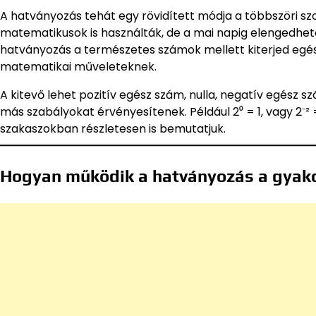
A hatványozás tehát egy rövidített módja a többszöri szo
matematikusok is használták, de a mai napig elengedhete
hatványozás a természetes számok mellett kiterjed egész
matematikai műveleteknek.
A kitevő lehet pozitív egész szám, nulla, negatív egész sz
más szabályokat érvényesítenek. Például 2⁰ = 1, vagy 2⁻² =
szakaszokban részletesen is bemutatjuk.
Hogyan működik a hatványozás a gyak